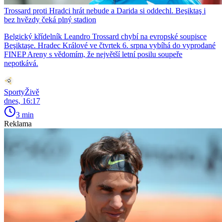
Trossard proti Hradci hrát nebude a Darida si oddechl. Beşiktaş i
bez hvězdy čeká plný stadion
Belgický křídelník Leandro Trossard chybí na evropské soupisce
Beşiktaşe. Hradec Králové ve čtvrtek 6. srpna vybíhá do vyprodané
FINEP Areny s vědomím, že největší letní posilu soupeře
nepotkává.
SportyŽivě
dnes, 16:17
3 min
Reklama