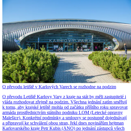
O převodu letiště v Karlových Varech se rozhodne na podzim
O převodu Letiště Karlovy Vary z kraje na stát by měli zastupitelé i
vláda rozhodovat zřejmě na podzim. Všechna jednání zatím směřují
k tomu, aby krajské letiště mohla od začátku příštího roku spravovat
armáda prostřednictvím státního podniku LOM (Letecké opravny
Malešice). Konkrétní podmínky a smlouvy se postupně dojednávají
a připravují ke schválení obou stran, řekl dnes novinářům hejtman
Karlovarského kraje Petr Kubis (ANO) po jednání zástupců všech