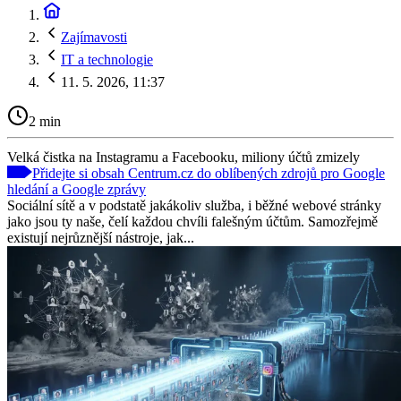
Zajímavosti
IT a technologie
11. 5. 2026, 11:37
2 min
Velká čistka na Instagramu a Facebooku, miliony účtů zmizely
Přidejte si obsah Centrum.cz do oblíbených zdrojů pro Google
hledání a Google zprávy
Sociální sítě a v podstatě jakákoliv služba, i běžné webové stránky
jako jsou ty naše, čelí každou chvíli falešným účtům. Samozřejmě
existují nejrůznější nástroje, jak...