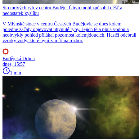
Sto mrtvých ryb v centru Budějc. Úhyn mohl způsobit déšť a
nedostatek kyslíku
V Mlýnské stoce v centru Českých Budějovic se dnes kolem
poledne začaly objevovat uhynulé ryby. Jejich těla plula vodou a
neobvyklý pohled přilákal pozornost kolemjdoucích. Hasiči odebrali
vzorky vody, které nyní zamíří na rozbor.
Budějcká Drbna
dnes, 15:57
1 min