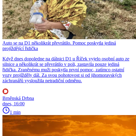
Auto se na D1 několikrát převrátilo. Pomoc poskytla jediná
projíždějící řidička
Když dnes dopoledne na dálnici D1 u Říček vyjelo osobní auto ze
silnice a několikrát se převrátilo v poli, zastavila pouze jediná
řidička. Zraněnému muži poskytla první pomoc, zatímco ostatní
vozy projížděly dál. Za svou pohotovost si od jihomoravských
záchranářů vysloužila netradiční odměnu.
Brněnská Drbna
dnes, 16:00
1 min