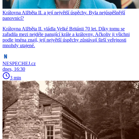
Královna Alžběta II. a její největší úspěchy. Byla nejúspěšnější
panovnicí?
Královna Alžběta II. vládla Velké Británii 70 let. Díky tomu se
zařadila mezi nejdéle panující krále a královny. Ačkoliv ji všichni
podle jména znají, její největší úspěchy zůstávají širší veřejnosti
mnohdy utajené.
NESPECHEJ.cz
dnes, 16:30
3 min