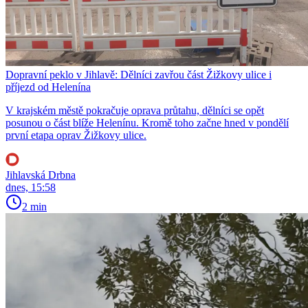
Dopravní peklo v Jihlavě: Dělníci zavřou část Žižkovy ulice i
příjezd od Helenína
V krajském městě pokračuje oprava průtahu, dělníci se opět
posunou o část blíže Helenínu. Kromě toho začne hned v pondělí
první etapa oprav Žižkovy ulice.
Jihlavská Drbna
dnes, 15:58
2 min