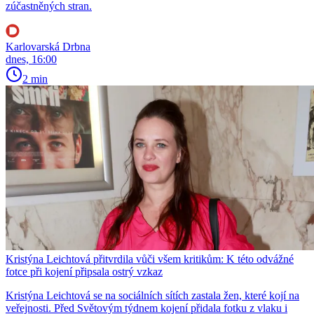
zúčastněných stran.
Karlovarská Drbna
dnes, 16:00
2 min
Kristýna Leichtová přitvrdila vůči všem kritikům: K této odvážné
fotce při kojení připsala ostrý vzkaz
Kristýna Leichtová se na sociálních sítích zastala žen, které kojí na
veřejnosti. Před Světovým týdnem kojení přidala fotku z vlaku i