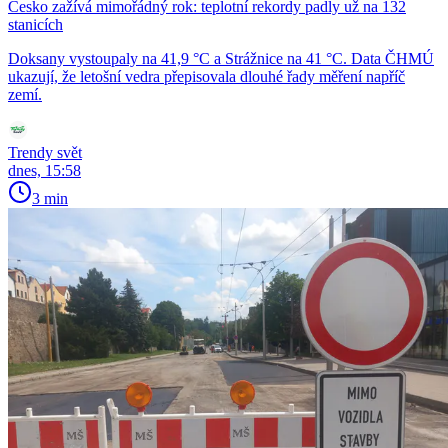
Česko zažívá mimořádný rok: teplotní rekordy padly už na 132
stanicích
Doksany vystoupaly na 41,9 °C a Strážnice na 41 °C. Data ČHMÚ
ukazují, že letošní vedra přepisovala dlouhé řady měření napříč
zemí.
Trendy svět
dnes, 15:58
3 min