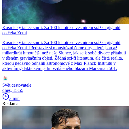
Kosmický tanec smrti: Za 100 let otřese vesmírem srážka gigantů,
co čeká Zemi
Kosmický tanec smrti: Za 100 let otřese vesmírem srážka gigantů,
co čeká Zemi. Představte si monstrózní černé díry, které jsou až
miliardkrát hmotnější než naše Slunce, jak se k sobě divoce přitahují
v těsném gravitačním objetí. Žádná sci-fi literatura, ale čistá realita,
kterou nedávno odhalili astronomové z Max-Planck-Institutu v
aktivním galaktickém jádru vzdáleného blazaru Markarian 501.
Svět cestovatele
dnes, 15:55
3 min
Reklama