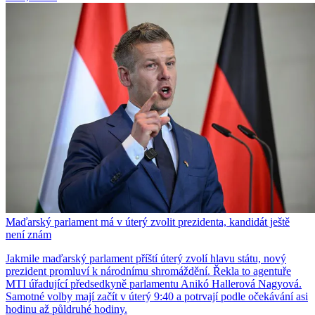
Maďarský parlament má v úterý zvolit prezidenta, kandidát ještě
není znám
Jakmile maďarský parlament příští úterý zvolí hlavu státu, nový
prezident promluví k národnímu shromáždění. Řekla to agentuře
MTI úřadující předsedkyně parlamentu Anikó Hallerová Nagyová.
Samotné volby mají začít v úterý 9:40 a potrvají podle očekávání asi
hodinu až půldruhé hodiny.