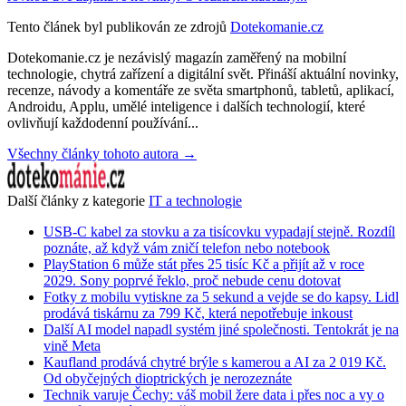
Tento článek byl publikován ze zdrojů
Dotekomanie.cz
Dotekomanie.cz je nezávislý magazín zaměřený na mobilní
technologie, chytrá zařízení a digitální svět. Přináší aktuální novinky,
recenze, návody a komentáře ze světa smartphonů, tabletů, aplikací,
Androidu, Applu, umělé inteligence i dalších technologií, které
ovlivňují každodenní používání...
Všechny články tohoto autora →
Další články z kategorie
IT a technologie
USB-C kabel za stovku a za tisícovku vypadají stejně. Rozdíl
poznáte, až když vám zničí telefon nebo notebook
PlayStation 6 může stát přes 25 tisíc Kč a přijít až v roce
2029. Sony poprvé řeklo, proč nebude cenu dotovat
Fotky z mobilu vytiskne za 5 sekund a vejde se do kapsy. Lidl
prodává tiskárnu za 799 Kč, která nepotřebuje inkoust
Další AI model napadl systém jiné společnosti. Tentokrát je na
vině Meta
Kaufland prodává chytré brýle s kamerou a AI za 2 019 Kč.
Od obyčejných dioptrických je nerozeznáte
Technik varuje Čechy: váš mobil žere data i přes noc a vy o