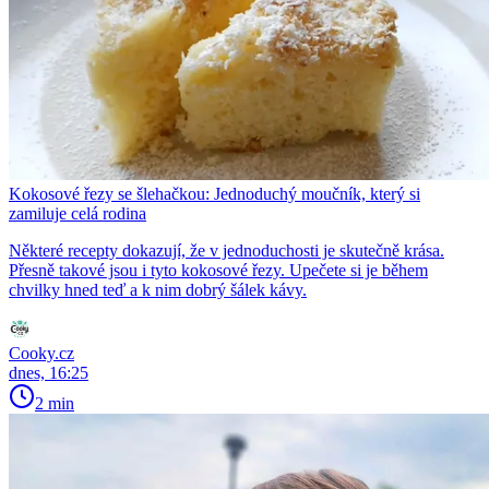
Kokosové řezy se šlehačkou: Jednoduchý moučník, který si
zamiluje celá rodina
Některé recepty dokazují, že v jednoduchosti je skutečně krása.
Přesně takové jsou i tyto kokosové řezy. Upečete si je během
chvilky hned teď a k nim dobrý šálek kávy.
Cooky.cz
dnes, 16:25
2 min