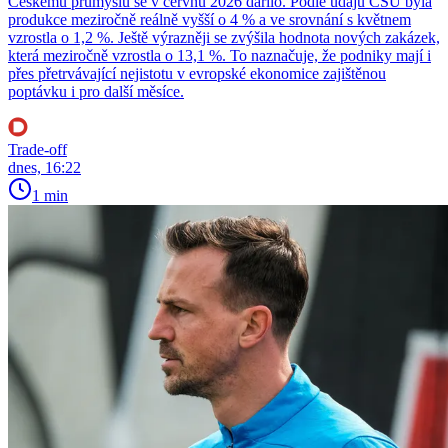
Českému průmyslu se v červnu 2026 dařilo. Podle údajů ČSÚ byla
produkce meziročně reálně vyšší o 4 % a ve srovnání s květnem
vzrostla o 1,2 %. Ještě výrazněji se zvýšila hodnota nových zakázek,
která meziročně vzrostla o 13,1 %. To naznačuje, že podniky mají i
přes přetrvávající nejistotu v evropské ekonomice zajištěnou
poptávku i pro další měsíce.
Trade-off
dnes, 16:22
1 min