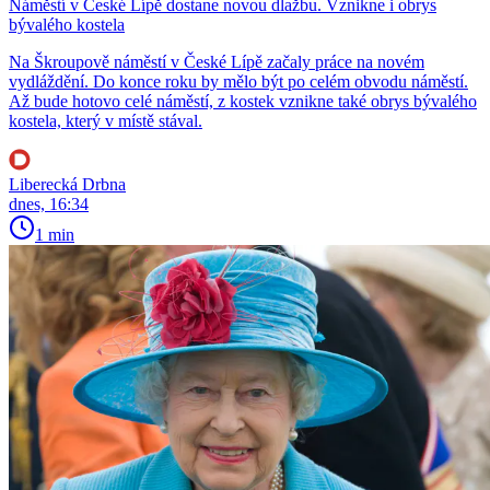
Náměstí v České Lípě dostane novou dlažbu. Vznikne i obrys
bývalého kostela
Na Škroupově náměstí v České Lípě začaly práce na novém
vydláždění. Do konce roku by mělo být po celém obvodu náměstí.
Až bude hotovo celé náměstí, z kostek vznikne také obrys bývalého
kostela, který v místě stával.
Liberecká Drbna
dnes, 16:34
1 min