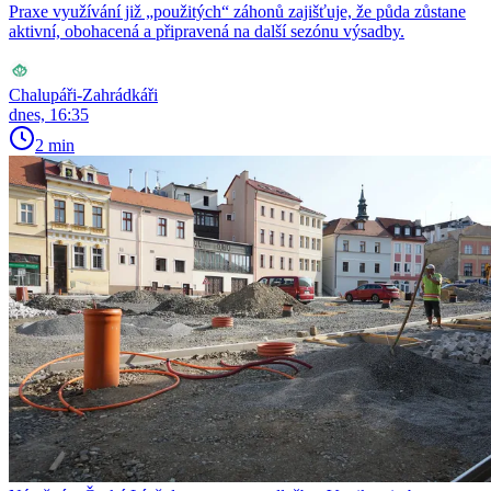
Praxe využívání již „použitých“ záhonů zajišťuje, že půda zůstane
aktivní, obohacená a připravená na další sezónu výsadby.
Chalupáři-Zahrádkáři
dnes, 16:35
2 min