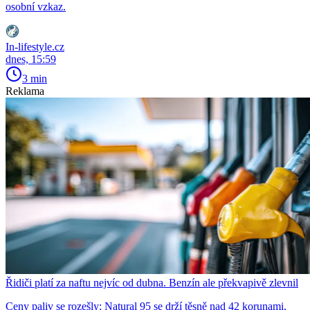
osobní vzkaz.
In-lifestyle.cz
dnes, 15:59
3 min
Reklama
Řidiči platí za naftu nejvíc od dubna. Benzín ale překvapivě zlevnil
Ceny paliv se rozešly: Natural 95 se drží těsně nad 42 korunami,