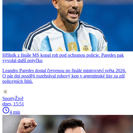
Hříšník z finále MS kopal roh pod ochranou policie. Paredes pak
vyvolal další potyčku
Leandro Paredes dostal červenou po finále mistrovství světa 2026.
O pár dní později rozehrával rohový kop v argentinské lize za zdí
policejních štítů.
SportyŽivě
dnes, 15:51
4 min