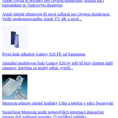
Apple chystá tři novinky pro chytrou domácnost, dorazit má i
reproduktor se 7palcovým displejem
Apple údajně připravuje tři nová zařízení pro chytrou domácnost.
Vedle modernizovaného Apple TV 4K a nové...
První únik odhaluje Galaxy S26 FE od Samsungu
Aktuální modelovou řadu Galaxy S26 by měl již brzy doplnit další
zástupce, kterému za pouhý měsíc vyprší...
Motorola plánuje odolné hodinky Ultra a telefon v edici Swarovski
Společnost Motorola podle nejnovějších informací dokončuje
rovnou dvě zajímavé novinky. O rozšíření nabídky...