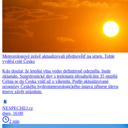
Meteorologové právě aktualizovali předpověď na srpen. Tohle
vyděsí celé Česko
Kdo doufal, že letošní vlna veder definitivně odezněla, bude
zklamán. Supertropické dny s teplotami přesahujícími 35 stupňů
Celsia se do Česka vrátí už o víkendu. Podle aktualizované
prognózy Českého hydrometeorologického ústavu přinese úlevu
teprve závěr prázdnin.
NESPECHEJ.cz
dnes, 16:00
2 min