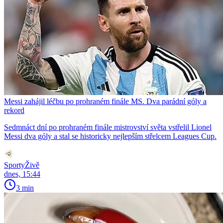
Messi zahájil léčbu po prohraném finále MS. Dva parádní góly a
rekord
Sedmnáct dní po prohraném finále mistrovství světa vstřelil Lionel
Messi dva góly a stal se historicky nejlepším střelcem Leagues Cup.
SportyŽivě
dnes, 15:44
3 min