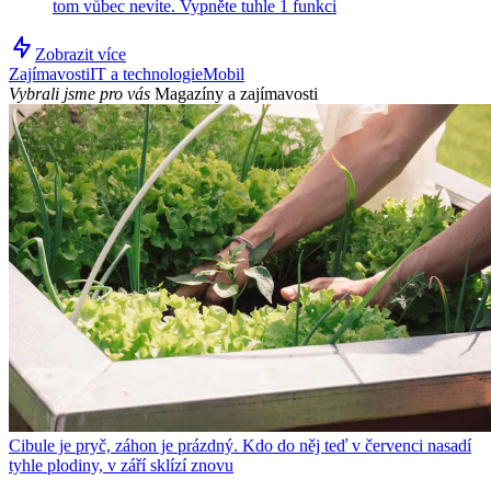
tom vůbec nevíte. Vypněte tuhle 1 funkci
Zobrazit více
Zajímavosti
IT a technologie
Mobil
Vybrali jsme pro vás
Magazíny a zajímavosti
Cibule je pryč, záhon je prázdný. Kdo do něj teď v červenci nasadí
tyhle plodiny, v září sklízí znovu