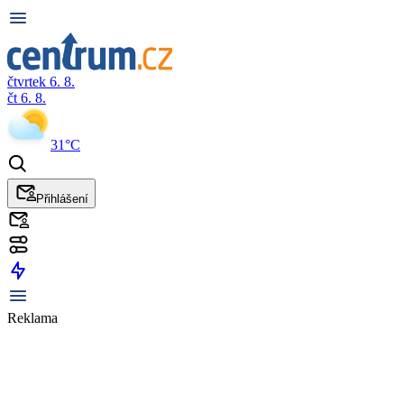
čtvrtek 6. 8.
čt 6. 8.
31°C
Přihlášení
Reklama