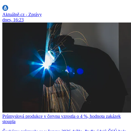
Aktuálně.cz - Zprávy
dnes, 16:23
Průmyslová produkce v červnu vzrostla o 4 %, hodnota zakázek
stoupla