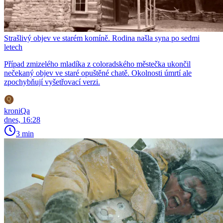
Strašlivý objev ve starém komíně. Rodina našla syna po sedmi
letech
Případ zmizelého mladíka z coloradského městečka ukončil
nečekaný objev ve staré opuštěné chatě. Okolnosti úmrtí ale
zpochybňují vyšetřovací verzi.
kroniQa
dnes, 16:28
3 min