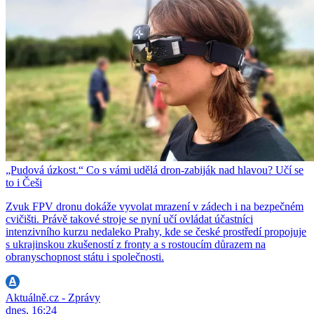
„Pudová úzkost.“ Co s vámi udělá dron-zabiják nad hlavou? Učí se
to i Češi
Zvuk FPV dronu dokáže vyvolat mrazení v zádech i na bezpečném
cvičišti. Právě takové stroje se nyní učí ovládat účastníci
intenzivního kurzu nedaleko Prahy, kde se české prostředí propojuje
s ukrajinskou zkušeností z fronty a s rostoucím důrazem na
obranyschopnost státu i společnosti.
Aktuálně.cz - Zprávy
dnes, 16:24