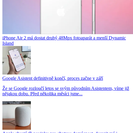
iPhone Air 2 má dostat druhý 48Mpx fotoaparát a menší Dynamic
Island
Google Asistent definitivně končí, proces začne v září
Že se Google rozloučí letos se svým původním Asistentem, víme již
nějakou dobu. Před několika měsíci jsme...