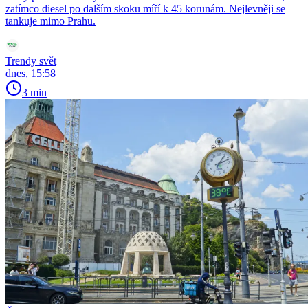
zatímco diesel po dalším skoku míří k 45 korunám. Nejlevněji se
tankuje mimo Prahu.
Trendy svět
dnes, 15:58
3 min