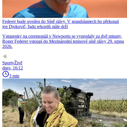
Federer bude uveden do Síně slávy. V grandslamech ho překonal
jen Djokovič, řadu rekordů stále drží
Vstupenky na ceremoniál v Newportu se vyprodaly za dvě minuty.
Roger Federer vstoupí do Mezinárodní tenisové síně slávy 29. srpna
2026.
SportyŽivě
dnes, 16:12
3 min