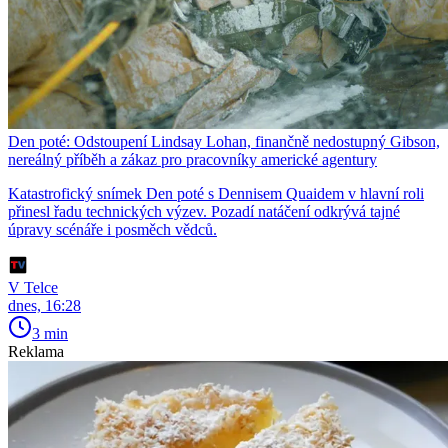
Den poté: Odstoupení Lindsay Lohan, finančně nedostupný Gibson,
nereálný příběh a zákaz pro pracovníky americké agentury
Katastrofický snímek Den poté s Dennisem Quaidem v hlavní roli
přinesl řadu technických výzev. Pozadí natáčení odkrývá tajné
úpravy scénáře i posměch vědců.
V Telce
dnes, 16:28
3 min
Reklama