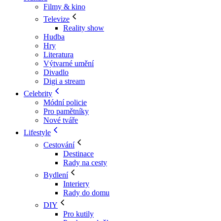
Filmy & kino
Televize
Reality show
Hudba
Hry
Literatura
Výtvarné umění
Divadlo
Digi a stream
Celebrity
Módní policie
Pro pamětníky
Nové tváře
Lifestyle
Cestování
Destinace
Rady na cesty
Bydlení
Interiery
Rady do domu
DIY
Pro kutily