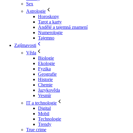
Sex
Astrologie
Horoskopy
Tarot a karty
Andělé a tajemná znamení
Numerologie
Tajemno
Zajímavosti
Věda
Biologie
Ekologie
Fyzika
Geografie
Historie
Chemie
Jazykověda
Vesmír
IT a technologie
Digital
Mobil
Technologie
Trendy
True crime