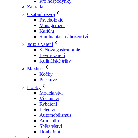
Pro hospodyňky
Zahrada
Osobní rozvoj
Psychologie
Management
Kariéra
Spiritualita a náboženství
Jídlo a vaření
Světová gastronomie
Levné vaření
Kulinářské triky
Mazlíčci
Kočky
Pejskové
Hobby
Modelářství
Včelařství
Rybaření
Letectví
Automobilismus
Adrenalin
Sběratelství
Houbaření