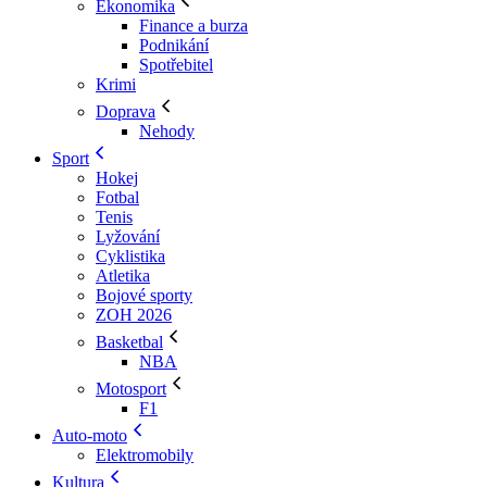
Ekonomika
Finance a burza
Podnikání
Spotřebitel
Krimi
Doprava
Nehody
Sport
Hokej
Fotbal
Tenis
Lyžování
Cyklistika
Atletika
Bojové sporty
ZOH 2026
Basketbal
NBA
Motosport
F1
Auto-moto
Elektromobily
Kultura