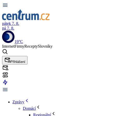
pátek 7. 8.
pá 7. 8.
19°C
Internet
Firmy
Recepty
Slovníky
Přihlášení
Zprávy
Domácí
Regionální