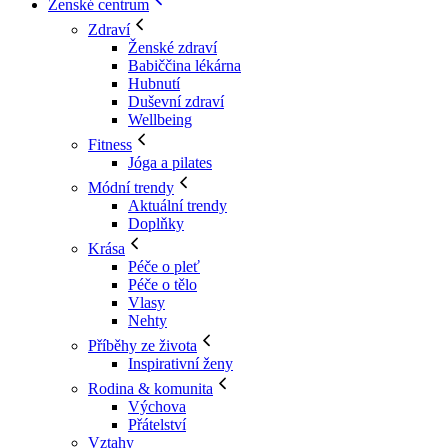
Ženské centrum
Zdraví
Ženské zdraví
Babiččina lékárna
Hubnutí
Duševní zdraví
Wellbeing
Fitness
Jóga a pilates
Módní trendy
Aktuální trendy
Doplňky
Krása
Péče o pleť
Péče o tělo
Vlasy
Nehty
Příběhy ze života
Inspirativní ženy
Rodina & komunita
Výchova
Přátelství
Vztahy