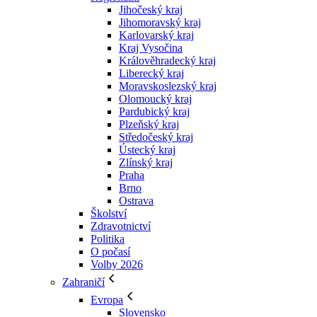
Jihočeský kraj
Jihomoravský kraj
Karlovarský kraj
Kraj Vysočina
Králověhradecký kraj
Liberecký kraj
Moravskoslezský kraj
Olomoucký kraj
Pardubický kraj
Plzeňský kraj
Středočeský kraj
Ústecký kraj
Zlínský kraj
Praha
Brno
Ostrava
Školství
Zdravotnictví
Politika
O počasí
Volby 2026
Zahraničí
Evropa
Slovensko