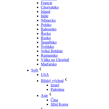
Francie
Chorvatsko
Island
Itálie
Německo
Polsko
Rakousko
Řecko
Rusko
Španělsko
Švédsko
Velká Británie
Rumunsko
Válka na Ukrajině
Maďarsko
Svět
USA
Blízký východ
Izrael
Palestina
Asie
Čína
Jižní Korea