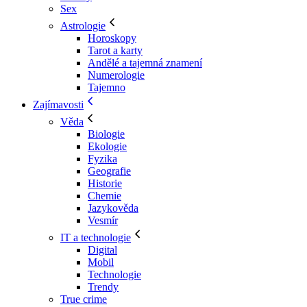
Sex
Astrologie
Horoskopy
Tarot a karty
Andělé a tajemná znamení
Numerologie
Tajemno
Zajímavosti
Věda
Biologie
Ekologie
Fyzika
Geografie
Historie
Chemie
Jazykověda
Vesmír
IT a technologie
Digital
Mobil
Technologie
Trendy
True crime