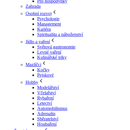
Pro hospodyňky
Zahrada
Osobní rozvoj
Psychologie
Management
Kariéra
Spiritualita a náboženství
Jídlo a vaření
Světová gastronomie
Levné vaření
Kulinářské triky
Mazlíčci
Kočky
Pejskové
Hobby
Modelářství
Včelařství
Rybaření
Letectví
Automobilismus
Adrenalin
Sběratelství
Houbaření