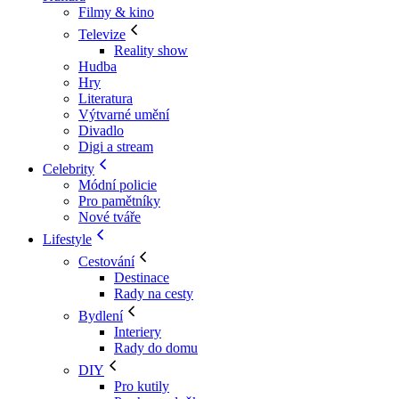
Filmy & kino
Televize
Reality show
Hudba
Hry
Literatura
Výtvarné umění
Divadlo
Digi a stream
Celebrity
Módní policie
Pro pamětníky
Nové tváře
Lifestyle
Cestování
Destinace
Rady na cesty
Bydlení
Interiery
Rady do domu
DIY
Pro kutily