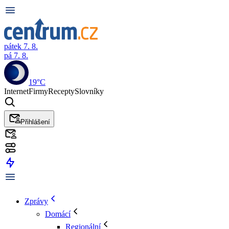
pátek 7. 8.
pá 7. 8.
19°C
Internet
Firmy
Recepty
Slovníky
Přihlášení
Zprávy
Domácí
Regionální