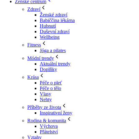
Ženské centrum
Zdraví
Ženské zdraví
Babiččina lékárna
Hubnutí
Duševní zdraví
Wellbeing
Fitness
Jóga a pilates
Módní trendy
Aktuální trendy
Doplňky
Krása
Péče o pleť
Péče o tělo
Vlasy
Nehty
Příběhy ze života
Inspirativní ženy
Rodina & komunita
Výchova
Přátelství
Vztahy