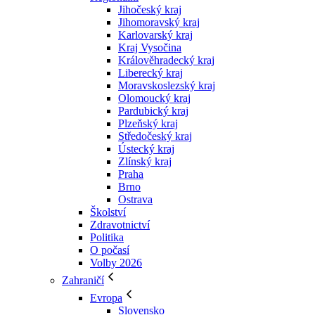
Jihočeský kraj
Jihomoravský kraj
Karlovarský kraj
Kraj Vysočina
Králověhradecký kraj
Liberecký kraj
Moravskoslezský kraj
Olomoucký kraj
Pardubický kraj
Plzeňský kraj
Středočeský kraj
Ústecký kraj
Zlínský kraj
Praha
Brno
Ostrava
Školství
Zdravotnictví
Politika
O počasí
Volby 2026
Zahraničí
Evropa
Slovensko