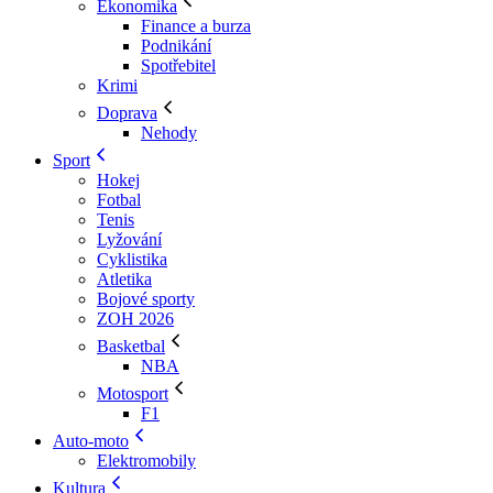
Ekonomika
Finance a burza
Podnikání
Spotřebitel
Krimi
Doprava
Nehody
Sport
Hokej
Fotbal
Tenis
Lyžování
Cyklistika
Atletika
Bojové sporty
ZOH 2026
Basketbal
NBA
Motosport
F1
Auto-moto
Elektromobily
Kultura