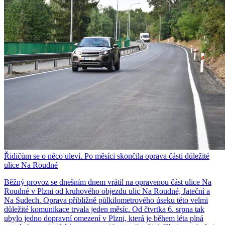
Řidičům se o něco uleví. Po měsíci skončila oprava části důležité
ulice Na Roudné
Běžný provoz se dnešním dnem vrátil na opravenou část ulice Na
Roudné v Plzni od kruhového objezdu ulic Na Roudné, Jateční a
Na Sudech. Oprava přibližně půlkilometrového úseku této velmi
důležité komunikace trvala jeden měsíc. Od čtvrtka 6. srpna tak
ubylo jedno dopravní omezení v Plzni, která je během léta plná