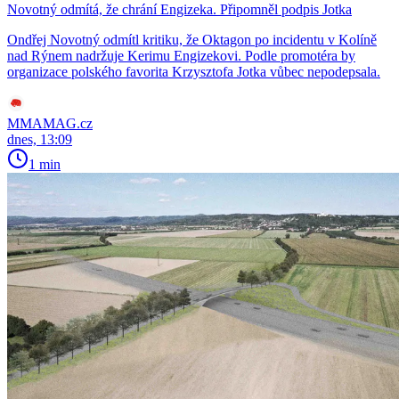
Novotný odmítá, že chrání Engizeka. Připomněl podpis Jotka
Ondřej Novotný odmítl kritiku, že Oktagon po incidentu v Kolíně
nad Rýnem nadržuje Kerimu Engizekovi. Podle promotéra by
organizace polského favorita Krzysztofa Jotka vůbec nepodepsala.
MMAMAG.cz
dnes, 13:09
1 min