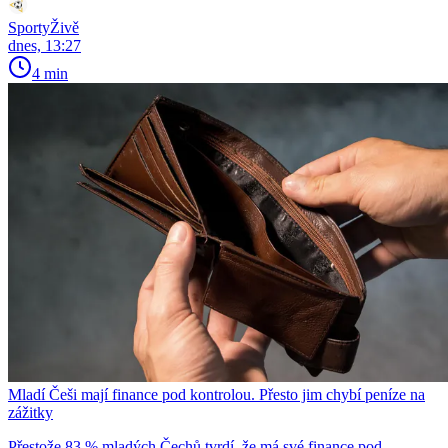
SportyŽivě
dnes, 13:27
4 min
Mladí Češi mají finance pod kontrolou. Přesto jim chybí peníze na
zážitky
Přestože 83 % mladých Čechů tvrdí, že má své finance pod