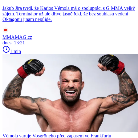
Jakub Jíra tvrdí, že Karlos Vémola má o spolupráci s G MMA velký
zájem. Terminátor už ale dříve jasně řekl, že bez souhlasu vedení
Oktagonu jinam nepůjde.
MMAMAG.cz
dnes, 13:21
1 min
Vémola varuje Vosgröneho před zápasem ve Frankfurtu