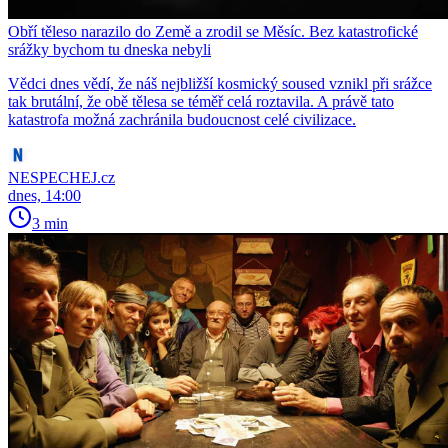
Obří těleso narazilo do Země a zrodil se Měsíc. Bez katastrofické
srážky bychom tu dneska nebyli
Vědci dnes vědí, že náš nejbližší kosmický soused vznikl při srážce
tak brutální, že obě tělesa se téměř celá roztavila. A právě tato
katastrofa možná zachránila budoucnost celé civilizace.
NESPECHEJ.cz
dnes, 14:00
3 min