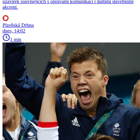
uzavírek souvisejících s opravami komunikací i dalšími stavebními
akcemi.
Plzeňská Drbna
dnes, 14:02
1 min