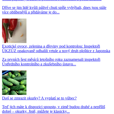
Dříve se jim lidé kvůli pálivé chuti spíše vyhýbali, dnes jsou stále
více oblíbenější a přidáváme je do...
Exotické ovoce, zelenina a dřeviny pod kontrolou: Inspektoři
ÚKZÚZ opakovaně odhalili vrtule a nový druh ploštice z Japonska
Za prvních šest měsíců letošního roku zaznamenali inspektoři
Ústředního kontrolního a zkušebního ústavu...
Dají se zmrazit okurky? A vyplatí se to vůbec?
Teď jich máte k dispozici spoustu, v zimě budou drahé a nepříliš
dobré – okurky. Jistě, můžete je klasicky...