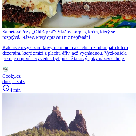
Sametové řezy „Obliž prst”: Vláčný korpus, krém, který se
rozplývá. Název, který opravdu nic nepřehání
Kakaové řezy s žloutkovým krémem a sněhem z bílků patří k těm
dezertům, které zmizí z plechu dřív, než vychladnou. Vyzkoušela
jsem je poprvé a výsledek byl přesně takový, jaký název slibuje.
Cooky.cz
dnes, 13:43
4 min