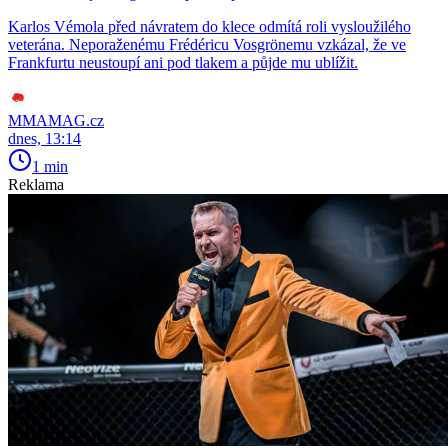
Karlos Vémola před návratem do klece odmítá roli vysloužilého
veterána. Neporaženému Frédéricu Vosgrönemu vzkázal, že ve
Frankfurtu neustoupí ani pod tlakem a půjde mu ublížit.
MMAMAG.cz
dnes, 13:14
1 min
Reklama