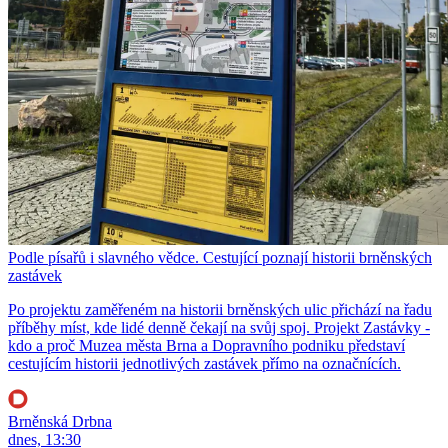
Podle písařů i slavného vědce. Cestující poznají historii brněnských
zastávek
Po projektu zaměřeném na historii brněnských ulic přichází na řadu
příběhy míst, kde lidé denně čekají na svůj spoj. Projekt Zastávky -
kdo a proč Muzea města Brna a Dopravního podniku představí
cestujícím historii jednotlivých zastávek přímo na označnících.
Brněnská Drbna
dnes, 13:30