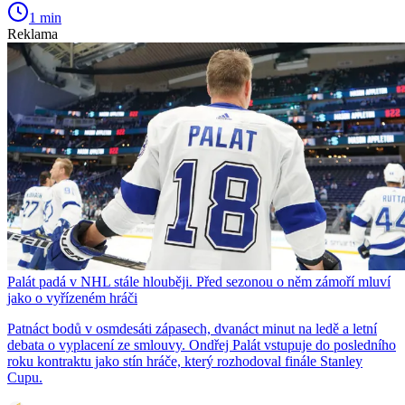
1 min
Reklama
Palát padá v NHL stále hlouběji. Před sezonou o něm zámoří mluví
jako o vyřízeném hráči
Patnáct bodů v osmdesáti zápasech, dvanáct minut na ledě a letní
debata o vyplacení ze smlouvy. Ondřej Palát vstupuje do posledního
roku kontraktu jako stín hráče, který rozhodoval finále Stanley
Cupu.