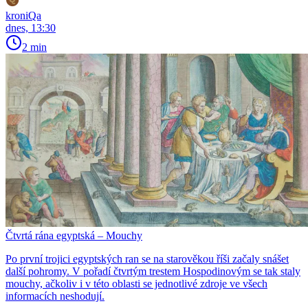
kroniQa
dnes, 13:30
2 min
Čtvrtá rána egyptská – Mouchy
Po první trojici egyptských ran se na starověkou říši začaly snášet
další pohromy. V pořadí čtvrtým trestem Hospodinovým se tak staly
mouchy, ačkoliv i v této oblasti se jednotlivé zdroje ve všech
informacích neshodují.