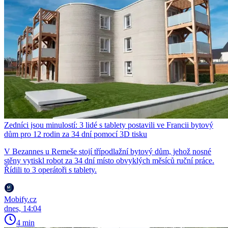
Zedníci jsou minulostí: 3 lidé s tablety postavili ve Francii bytový
dům pro 12 rodin za 34 dní pomocí 3D tisku
V Bezannes u Remeše stojí třípodlažní bytový dům, jehož nosné
stěny vytiskl robot za 34 dní místo obvyklých měsíců ruční práce.
Řídili to 3 operátoři s tablety.
Mobify.cz
dnes, 14:04
4 min