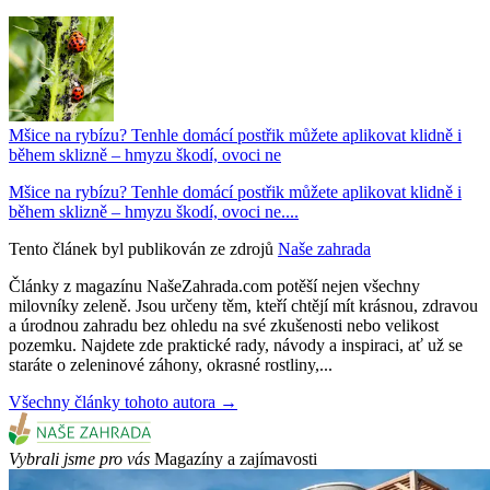
Mšice na rybízu? Tenhle domácí postřik můžete aplikovat klidně i
během sklizně – hmyzu škodí, ovoci ne
Mšice na rybízu? Tenhle domácí postřik můžete aplikovat klidně i
během sklizně – hmyzu škodí, ovoci ne....
Tento článek byl publikován ze zdrojů
Naše zahrada
Články z magazínu NašeZahrada.com potěší nejen všechny
milovníky zeleně. Jsou určeny těm, kteří chtějí mít krásnou, zdravou
a úrodnou zahradu bez ohledu na své zkušenosti nebo velikost
pozemku. Najdete zde praktické rady, návody a inspiraci, ať už se
staráte o zeleninové záhony, okrasné rostliny,...
Všechny články tohoto autora →
Vybrali jsme pro vás
Magazíny a zajímavosti