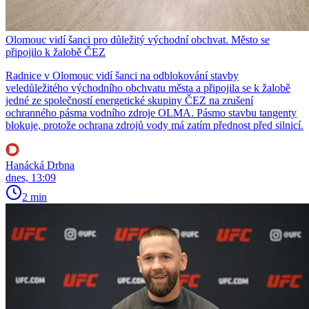
Olomouc vidí šanci pro důležitý východní obchvat. Město se
připojilo k žalobě ČEZ
Radnice v Olomouc vidí šanci na odblokování stavby
veledůležitého východního obchvatu města a připojila se k žalobě
jedné ze společností energetické skupiny ČEZ na zrušení
ochranného pásma vodního zdroje OLMA. Pásmo stavbu tangenty
blokuje, protože ochrana zdrojů vody má zatím přednost před silnicí.
Hanácká Drbna
dnes, 13:09
2 min