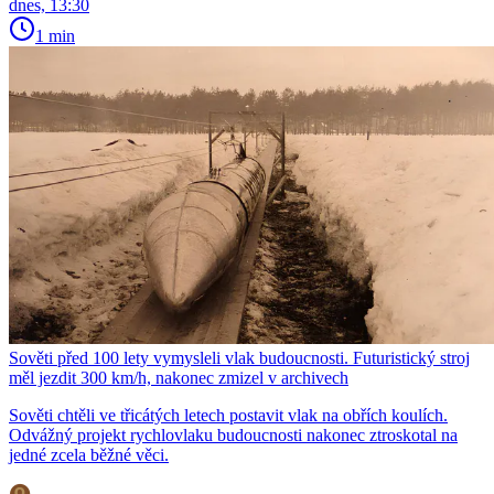
dnes, 13:30
1 min
Sověti před 100 lety vymysleli vlak budoucnosti. Futuristický stroj
měl jezdit 300 km/h, nakonec zmizel v archivech
Sověti chtěli ve třicátých letech postavit vlak na obřích koulích.
Odvážný projekt rychlovlaku budoucnosti nakonec ztroskotal na
jedné zcela běžné věci.