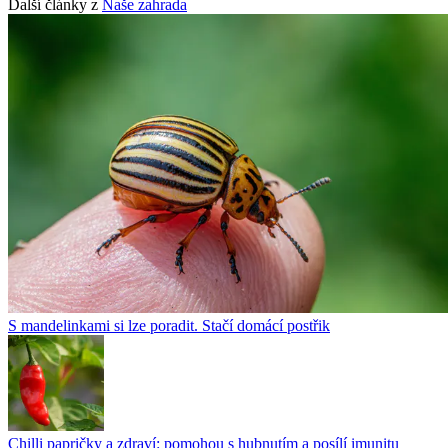
Další články z
Naše zahrada
S mandelinkami si lze poradit. Stačí domácí postřik
Chilli papričky a zdraví: pomohou s hubnutím a posílí imunitu