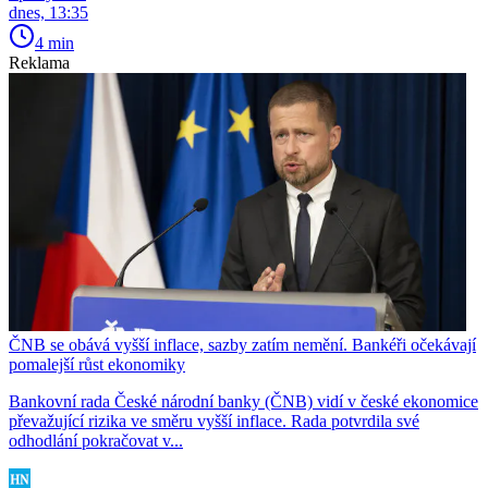
dnes, 13:35
4 min
Reklama
ČNB se obává vyšší inflace, sazby zatím nemění. Bankéři očekávají
pomalejší růst ekonomiky
Bankovní rada České národní banky (ČNB) vidí v české ekonomice
převažující rizika ve směru vyšší inflace. Rada potvrdila své
odhodlání pokračovat v...