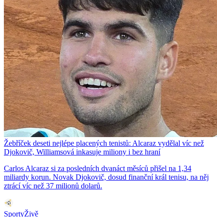
Žebříček deseti nejlépe placených tenistů: Alcaraz vydělal víc než
Djokovič, Williamsová inkasuje miliony i bez hraní
Carlos Alcaraz si za posledních dvanáct měsíců přišel na 1,34
miliardy korun. Novak Djokovič, dosud finanční král tenisu, na něj
ztrácí víc než 37 milionů dolarů.
SportyŽivě