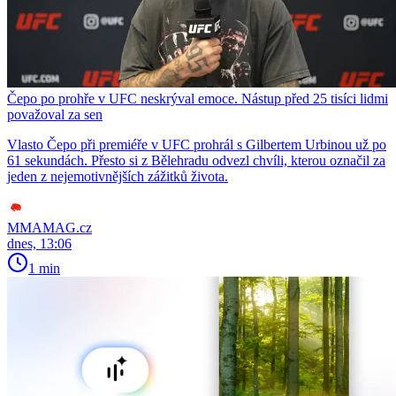
Čepo po prohře v UFC neskrýval emoce. Nástup před 25 tisíci lidmi
považoval za sen
Vlasto Čepo při premiéře v UFC prohrál s Gilbertem Urbinou už po
61 sekundách. Přesto si z Bělehradu odvezl chvíli, kterou označil za
jeden z nejemotivnějších zážitků života.
MMAMAG.cz
dnes, 13:06
1 min