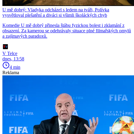
U mě dobrý: Vladyka odcházel s ledem na tváři, Polívka
vysvětloval plešatění a diváci si všimli školáckých chyb
Komedie U mě dobrý přinesla štábu fyzickou bolest i zklamání z
obsazení. Za kamerou se odehrávaly situace plné filmařských omylů
a zajímavých paradoxů.
V Telce
dnes, 13:58
4 min
Reklama