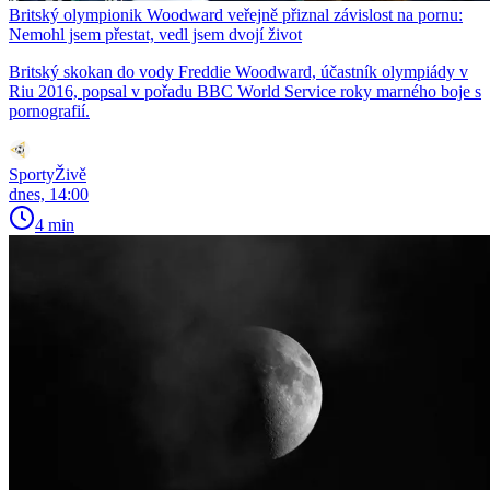
Britský olympionik Woodward veřejně přiznal závislost na pornu:
Nemohl jsem přestat, vedl jsem dvojí život
Britský skokan do vody Freddie Woodward, účastník olympiády v
Riu 2016, popsal v pořadu BBC World Service roky marného boje s
pornografií.
SportyŽivě
dnes, 14:00
4 min