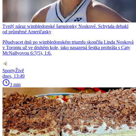
Tvrdý náraz wimbledonské šampionky Noskové. Schytala debakl
od průměrné Američanky
Pětadvacet dnů po wimbledonském triumfu skončila Linda Nosková
v Torontu už ve druhém kole, jako nasazená šestka prohrála s Caty
McNallyovou 6:7(5), 1:6.
SportyŽivě
dnes, 13:49
3 min