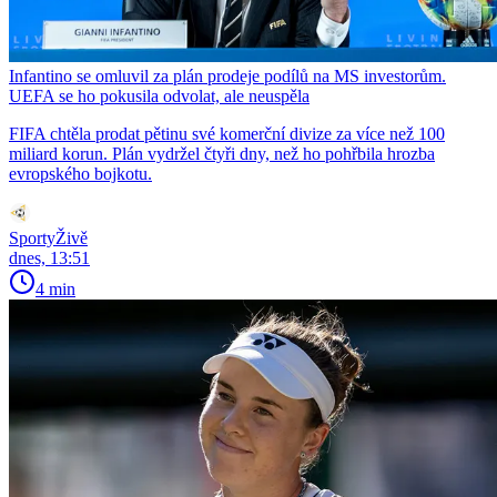
Infantino se omluvil za plán prodeje podílů na MS investorům.
UEFA se ho pokusila odvolat, ale neuspěla
FIFA chtěla prodat pětinu své komerční divize za více než 100
miliard korun. Plán vydržel čtyři dny, než ho pohřbila hrozba
evropského bojkotu.
SportyŽivě
dnes, 13:51
4 min