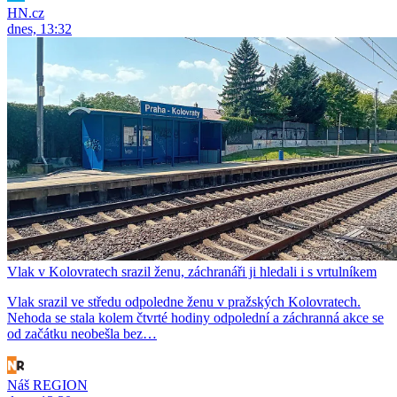
HN.cz
dnes, 13:32
Vlak v Kolovratech srazil ženu, záchranáři ji hledali i s vrtulníkem
Vlak srazil ve středu odpoledne ženu v pražských Kolovratech.
Nehoda se stala kolem čtvrté hodiny odpolední a záchranná akce se
od začátku neobešla bez…
Náš REGION