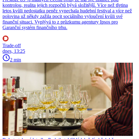
kontrolou, realita jejich rozpočtů bývá složitější. Více než třetina
letos kvůli nedostatku peněz vynechala hudební festival a více než
polovina už někdy zažila pocit sociálního vyloučení kvůli své
finanční situaci. Vyplývá to z průzkumu agentury Ipsos pro
Garanční systém finančního trhu.
Trade-off
dnes, 13:25
2 min