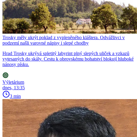
Trosky měly ukrýt poklad z vypleněného kláštera. Odvážlivci v
podzemí našli varovné nápisy i slepé chodby
Hrad Trosky ukrývá spletitý labyrint plný slepých uliček a vzkazů
vytesaných do skály. Cestu k obrovskému bohatství blokují hluboké
nánosy písku.
Výletárium
dnes, 13:35
3 min