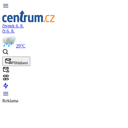
čtvrtek 6. 8.
čt 6. 8.
29°C
Přihlášení
Reklama