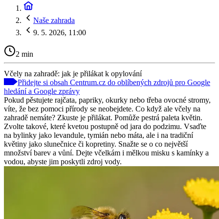
Naše zahrada
9. 5. 2026, 11:00
2 min
Včely na zahradě: jak je přilákat k opylování
Přidejte si obsah Centrum.cz do oblíbených zdrojů pro Google
hledání a Google zprávy
Pokud pěstujete rajčata, papriky, okurky nebo třeba ovocné stromy,
víte, že bez pomoci přírody se neobejdete. Co když ale včely na
zahradě nemáte? Zkuste je přilákat. Pomůže pestrá paleta květin.
Zvolte takové, které kvetou postupně od jara do podzimu. Vsaďte
na bylinky jako levandule, tymián nebo máta, ale i na tradiční
květiny jako slunečnice či kopretiny. Snažte se o co největší
množství barev a vůní. Dejte včelkám i mělkou misku s kamínky a
vodou, abyste jim poskytli zdroj vody.