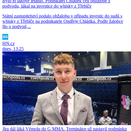
Bylo to takové letadlo. Podnikatel Chládek čelí obžalobě z
podvodu, lákal na investice do whisky z Třebíče
Státní zastupitelství podalo obžalobu v případu investic do sudů s
whisky z Třebíče na podnikatele Ondřeje Chládka. Podle žalobce
šlo o podvod,...
HN.cz
dnes, 13:25
Jíra dál láká Vémolu do G MMA. Terminátor už nastavil podmínku