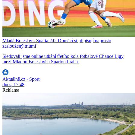
Mladá Boleslav - Sparta 2:0. Domácí si připisují naprosto
zasloužený triumf
Sledovali jsme online utkání třetího kola fotbalové Chance Ligy
mezi Mladou Boleslaví a Spartou Praha.
Aktuálně.cz - Sport
dnes, 17:48
Reklama