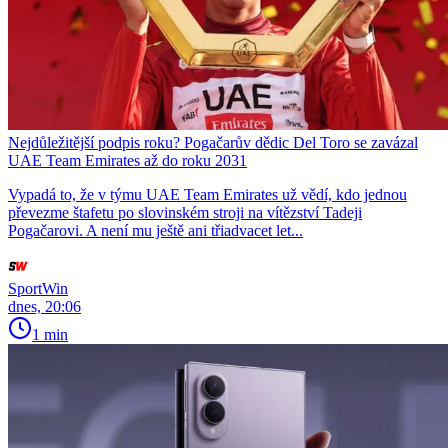
Nejdůležitější podpis roku? Pogačarův dědic Del Toro se zavázal
UAE Team Emirates až do roku 2031
Vypadá to, že v týmu UAE Team Emirates už vědí, kdo jednou
převezme štafetu po slovinském stroji na vítězství Tadeji
Pogačarovi. A není mu ještě ani třiadvacet let...
SportWin
dnes, 20:06
1 min