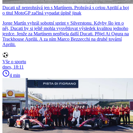
Ducati už neprohrává jen s Martínem. Prohrává s celou Aprilií a boj
o titul MotoGP začíná vypadat úplně jinak
Jorge Martín vyhrál sobotní sprint v Silverstonu. Kdyby šlo jen o
něj, Ducati by si ještě mohla vysvětlovat výsledek kvalitou jednoho
jezdce. Jenže za Martínem nepřijela další Ducati. Přijel Ai Ogura na
Trackhouse Aprilii. A za ním Marco Bezzecchi na druhé tovární
Aprilii.
Vše o sportu
dnes, 18:11
4 min