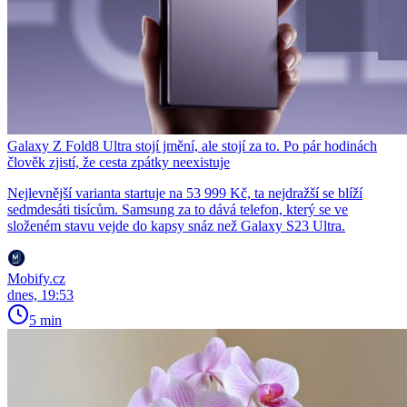
Galaxy Z Fold8 Ultra stojí jmění, ale stojí za to. Po pár hodinách
člověk zjistí, že cesta zpátky neexistuje
Nejlevnější varianta startuje na 53 999 Kč, ta nejdražší se blíží
sedmdesáti tisícům. Samsung za to dává telefon, který se ve
složeném stavu vejde do kapsy snáz než Galaxy S23 Ultra.
Mobify.cz
dnes, 19:53
5 min