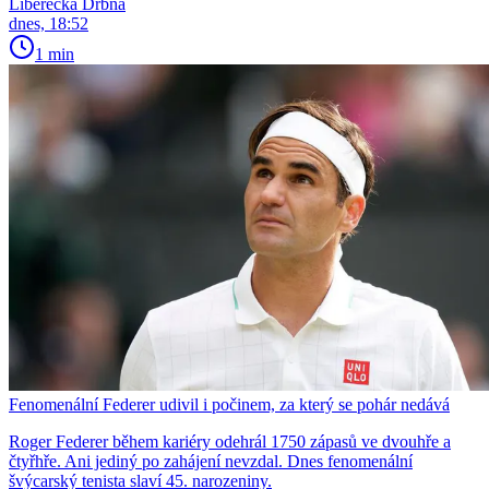
Liberecká Drbna
dnes, 18:52
1 min
Fenomenální Federer udivil i počinem, za který se pohár nedává
Roger Federer během kariéry odehrál 1750 zápasů ve dvouhře a
čtyřhře. Ani jediný po zahájení nevzdal. Dnes fenomenální
švýcarský tenista slaví 45. narozeniny.