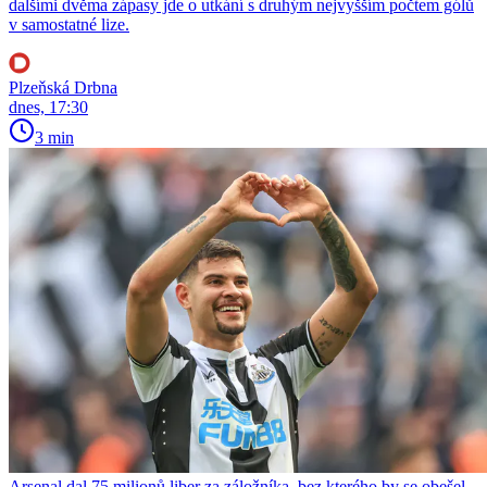
dalšími dvěma zápasy jde o utkání s druhým nejvyšším počtem gólů
v samostatné lize.
Plzeňská Drbna
dnes, 17:30
3 min
Arsenal dal 75 milionů liber za záložníka, bez kterého by se obešel.