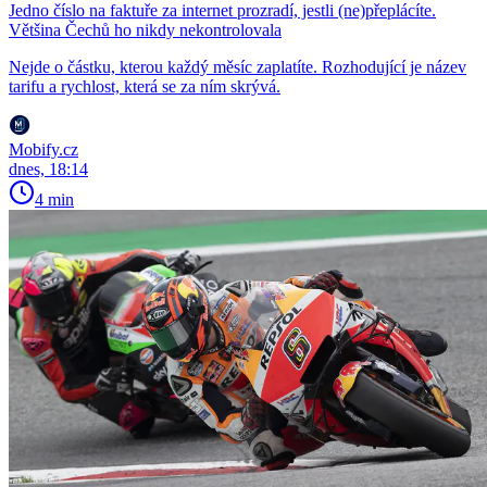
Jedno číslo na faktuře za internet prozradí, jestli (ne)přeplácíte.
Většina Čechů ho nikdy nekontrolovala
Nejde o částku, kterou každý měsíc zaplatíte. Rozhodující je název
tarifu a rychlost, která se za ním skrývá.
Mobify.cz
dnes, 18:14
4 min