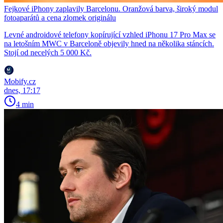
Fejkové iPhony zaplavily Barcelonu. Oranžová barva, široký modul
fotoaparátů a cena zlomek originálu
Levné androidové telefony kopírující vzhled iPhonu 17 Pro Max se
na letošním MWC v Barceloně objevily hned na několika stáncích.
Stojí od necelých 5 000 Kč.
Mobify.cz
dnes, 17:17
4 min