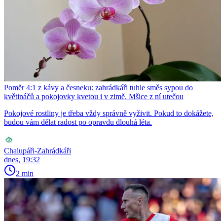
Poměr 4:1 z kávy a česneku: zahrádkáři tuhle směs sypou do
květináčů a pokojovky kvetou i v zimě. Mšice z ní utečou
Pokojové rostliny je třeba vždy správně vyživit. Pokud to dokážete,
budou vám dělat radost po opravdu dlouhá léta.
Chalupáři-Zahrádkáři
dnes, 19:32
2 min