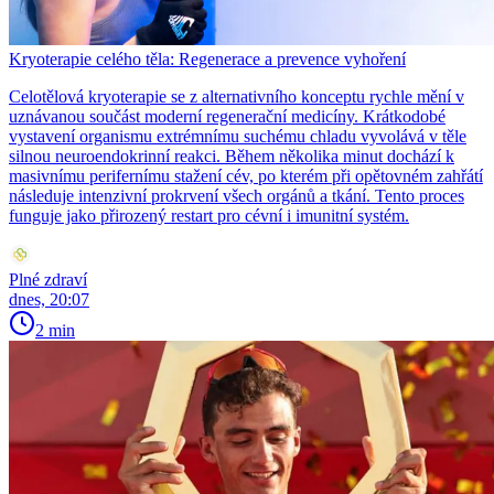
Kryoterapie celého těla: Regenerace a prevence vyhoření
Celotělová kryoterapie se z alternativního konceptu rychle mění v
uznávanou součást moderní regenerační medicíny. Krátkodobé
vystavení organismu extrémnímu suchému chladu vyvolává v těle
silnou neuroendokrinní reakci. Během několika minut dochází k
masivnímu perifernímu stažení cév, po kterém při opětovném zahřátí
následuje intenzivní prokrvení všech orgánů a tkání. Tento proces
funguje jako přirozený restart pro cévní i imunitní systém.
Plné zdraví
dnes, 20:07
2 min