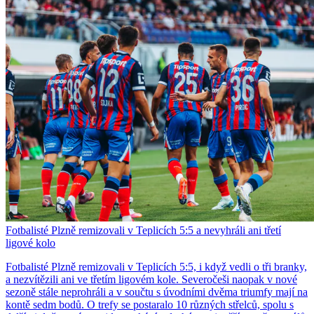
Fotbalisté Plzně remizovali v Teplicích 5:5 a nevyhráli ani třetí
ligové kolo
Fotbalisté Plzně remizovali v Teplicích 5:5, i když vedli o tři branky,
a nezvítězili ani ve třetím ligovém kole. Severočeši naopak v nové
sezoně stále neprohráli a v součtu s úvodními dvěma triumfy mají na
kontě sedm bodů. O trefy se postaralo 10 různých střelců, spolu s