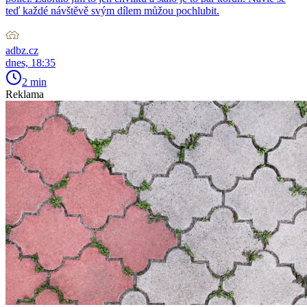
teď každé návštěvě svým dílem můžou pochlubit.
adbz.cz
dnes, 18:35
2 min
Reklama