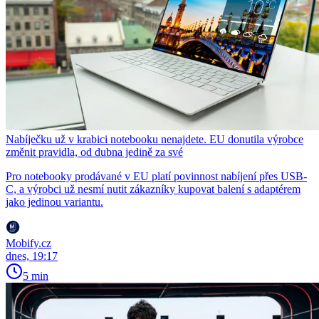
Nabíječku už v krabici notebooku nenajdete. EU donutila výrobce
změnit pravidla, od dubna jedině za své
Pro notebooky prodávané v EU platí povinnost nabíjení přes USB-
C, a výrobci už nesmí nutit zákazníky kupovat balení s adaptérem
jako jedinou variantu.
Mobify.cz
dnes, 19:17
5 min