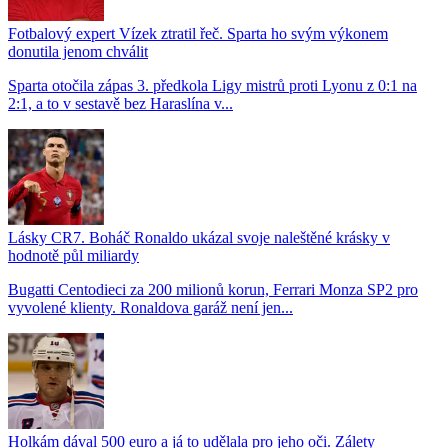
Fotbalový expert Vízek ztratil řeč. Sparta ho svým výkonem
donutila jenom chválit
Sparta otočila zápas 3. předkola Ligy mistrů proti Lyonu z 0:1 na
2:1, a to v sestavě bez Haraslína v...
Lásky CR7. Boháč Ronaldo ukázal svoje naleštěné krásky v
hodnotě půl miliardy
Bugatti Centodieci za 200 milionů korun, Ferrari Monza SP2 pro
vyvolené klienty. Ronaldova garáž není jen...
Holkám dával 500 euro a já to udělala pro jeho oči. Zálety