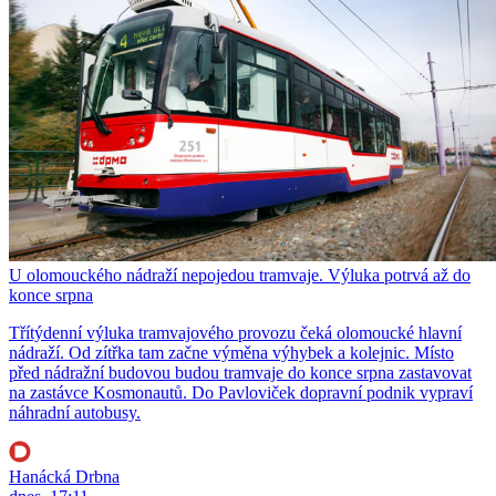
U olomouckého nádraží nepojedou tramvaje. Výluka potrvá až do
konce srpna
Třítýdenní výluka tramvajového provozu čeká olomoucké hlavní
nádraží. Od zítřka tam začne výměna výhybek a kolejnic. Místo
před nádražní budovou budou tramvaje do konce srpna zastavovat
na zastávce Kosmonautů. Do Pavloviček dopravní podnik vypraví
náhradní autobusy.
Hanácká Drbna