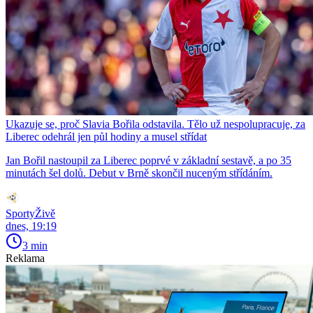
Ukazuje se, proč Slavia Bořila odstavila. Tělo už nespolupracuje, za
Liberec odehrál jen půl hodiny a musel střídat
Jan Bořil nastoupil za Liberec poprvé v základní sestavě, a po 35
minutách šel dolů. Debut v Brně skončil nuceným střídáním.
SportyŽivě
dnes, 19:19
3 min
Reklama