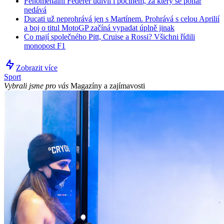
Fenomenální Federer udivil i počinem, za který se pohár
nedává
Ducati už neprohrává jen s Martínem. Prohrává s celou Aprilií
a boj o titul MotoGP začíná vypadat úplně jinak
Co mají společného Pitt, Cruise a Rossi? Všichni řídili
monopost F1
Zobrazit více
Sport
Vybrali jsme pro vás
Magazíny a zajímavosti