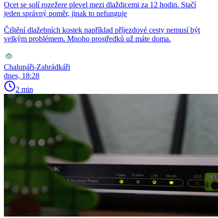
Ocet se solí rozežere plevel mezi dlaždicemi za 12 hodin. Stačí
jeden správný poměr, jinak to nefunguje
Čištění dlažebních kostek například příjezdové cesty nemusí být
velkým problémem. Mnoho prostředků už máte doma.
Chalupáři-Zahrádkáři
dnes, 18:28
2 min