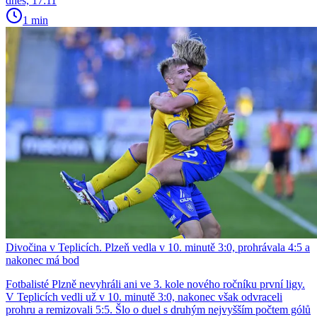
dnes, 17:11
1 min
Divočina v Teplicích. Plzeň vedla v 10. minutě 3:0, prohrávala 4:5 a
nakonec má bod
Fotbalisté Plzně nevyhráli ani ve 3. kole nového ročníku první ligy.
V Teplicích vedli už v 10. minutě 3:0, nakonec však odvraceli
prohru a remizovali 5:5. Šlo o duel s druhým nejvyšším počtem gólů