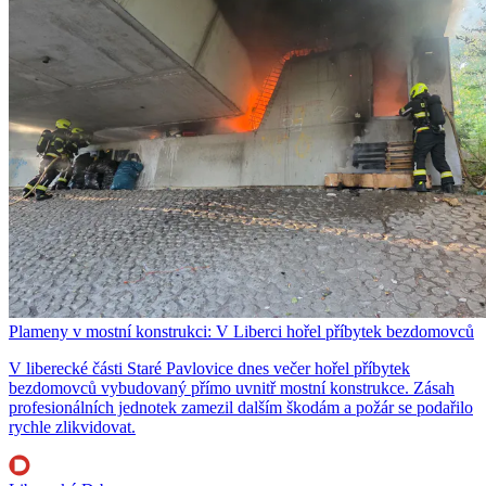
Plameny v mostní konstrukci: V Liberci hořel příbytek bezdomovců
V liberecké části Staré Pavlovice dnes večer hořel příbytek
bezdomovců vybudovaný přímo uvnitř mostní konstrukce. Zásah
profesionálních jednotek zamezil dalším škodám a požár se podařilo
rychle zlikvidovat.