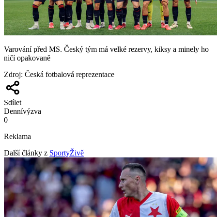
Varování před MS. Český tým má velké rezervy, kiksy a minely ho
ničí opakovaně
Zdroj
:
Česká fotbalová reprezentace
Sdílet
Denní
výzva
0
Reklama
Další články z
SportyŽivě