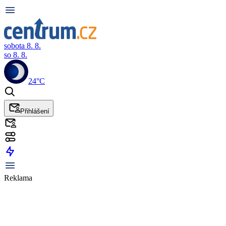
sobota 8. 8.
so 8. 8.
24°C
Přihlášení
Reklama