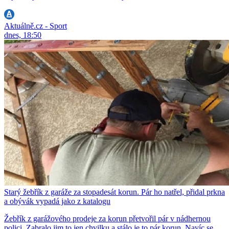
Aktuálně.cz - Sport
dnes, 18:50
Starý žebřík z garáže za stopadesát korun. Pár ho natřel, přidal prkna
a obývák vypadá jako z katalogu
Žebřík z garážového prodeje za korun přetvořil pár v nádhernou
polici. Zabralo jim to jen chvilku a stálo je to pár korun. Navíc se