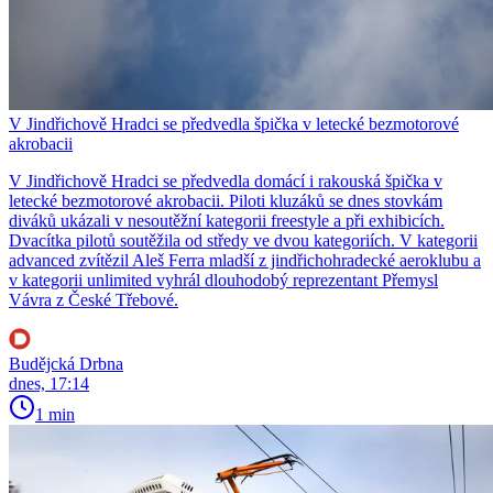
V Jindřichově Hradci se předvedla špička v letecké bezmotorové
akrobacii
V Jindřichově Hradci se předvedla domácí i rakouská špička v
letecké bezmotorové akrobacii. Piloti kluzáků se dnes stovkám
diváků ukázali v nesoutěžní kategorii freestyle a při exhibicích.
Dvacítka pilotů soutěžila od středy ve dvou kategoriích. V kategorii
advanced zvítězil Aleš Ferra mladší z jindřichohradecké aeroklubu a
v kategorii unlimited vyhrál dlouhodobý reprezentant Přemysl
Vávra z České Třebové.
Budějcká Drbna
dnes, 17:14
1 min