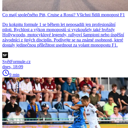
Co mají společného Pitt, Cruise a Rossi? Všichni řídili monopost F1
Do kokpitu formule 1 se během let neposadili jen profesionální
piloti. Rychlost a výkon monopostů si vyzkoušely také hvězdy
Hollywoodu, motocyklové legendy, rallyoví šampioni nebo úspěšní
závodníci z jiných disciplín. Podívejte se na známé osobnosti, které
dostaly jedinečnou příležitost usednout za volant monopostu F1.
SvětFormule.cz
dnes, 18:09
9 min