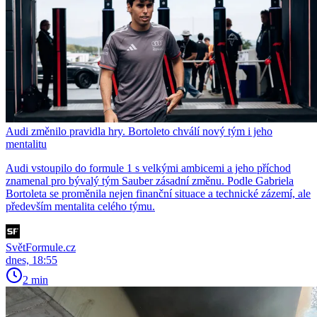
Audi změnilo pravidla hry. Bortoleto chválí nový tým i jeho
mentalitu
Audi vstoupilo do formule 1 s velkými ambicemi a jeho příchod
znamenal pro bývalý tým Sauber zásadní změnu. Podle Gabriela
Bortoleta se proměnila nejen finanční situace a technické zázemí, ale
především mentalita celého týmu.
SvětFormule.cz
dnes, 18:55
2 min