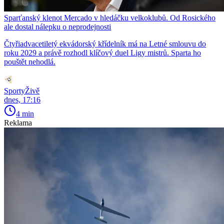
Sparťanský klenot Mercado v hledáčku velkoklubů. Od Rosického
ale dostal nálepku o neprodejnosti
Čtyřiadvacetiletý ekvádorský křídelník má na Letné smlouvu do
roku 2029 a právě rozhodl klíčový duel Ligy mistrů. Sparta ho
pouštět nehodlá.
SportyŽivě
dnes, 17:16
4 min
Reklama