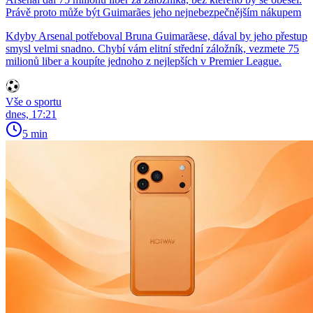
Právě proto může být Guimarães jeho nejnebezpečnějším nákupem
Kdyby Arsenal potřeboval Bruna Guimarãese, dával by jeho přestup
smysl velmi snadno. Chybí vám elitní střední záložník, vezmete 75
milionů liber a koupíte jednoho z nejlepších v Premier League.
Vše o sportu
dnes, 17:21
5 min