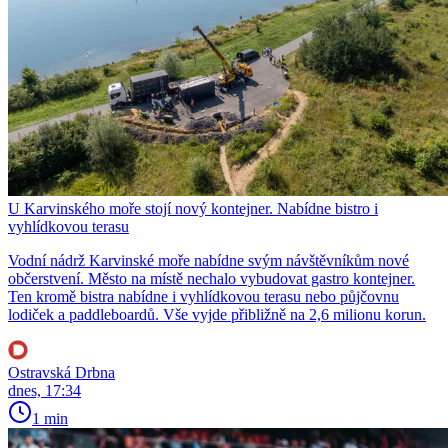
U Karvinského moře stojí nový kontejner. Nabídne bistro i
vyhlídkovou terasu
Vodní nádrž Karvinské moře nabídne svým návštěvníkům nové
občerstvení. Město na místě nechalo vybudovat gastro kontejner.
Ten kromě bistra nabídne i vyhlídkovou terasu nebo půjčovnu
lodiček a paddleboardů. Vše vyjde přibližně na 2,6 milionu korun.
Ostravská Drbna
dnes, 17:34
1 min