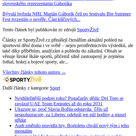
slovenského reprezentanta Gáboríka
Bývalá hvězda NHL Marián Gáborík čelí po festivalu Big Summer
Fest tvrzením o nevěře. Část klíčových...
Tento článek byl publikován ze zdrojů
SportyŽivě
Články ze SportyŽivě.cz přinášejí čtenářům aktuální pohled na
sportovní dění doma i ve světě – nejen prostřednictvím výsledků, ale
také díky příběhům, analýzám a pohledu do zákulisí. Obsah se
věnuje široké škále sportů, přičemž silně zastoupený je zejména
fotbal, hokej a bojové sporty, ale...
Všechny články tohoto autora →
Další články z kategorie
Sport
Nejdůležitější podpis roku? Pogačarův dědic Del Toro se
zavázal UAE Team Emirates až do roku 2031
Ukazuje se, proč Slavia Bořila odstavila. Tělo už
nespolupracuje, za Liberec odehrál jen půl hodiny a musel
střídat
Audi změnilo pravidla hry. Bortoleto chválí nový tým i jeho
mentalitu