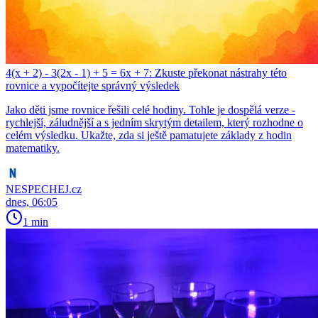
4(x + 2) - 3(2x - 1) + 5 = 6x + 7: Zkuste překonat nástrahy této
rovnice a vypočítejte správný výsledek
Jako děti jsme rovnice řešili celé hodiny. Tohle je dospělá verze -
rychlejší, záludnější a s jedním skrytým detailem, který rozhodne o
celém výsledku. Ukažte, zda si ještě pamatujete základy z hodin
matematiky.
NESPECHEJ.cz
dnes, 06:05
1 min