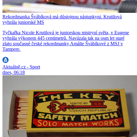
Rekordmanka Švábíková má důstojnou nástupkyni. Krutilová
vyhrála juniorské MS
Tyčkařka Nicole Krutilová je juniorskou mistryní světa, v Eugene
vyhrála výkonem 445 centimetrů. Navázala tak na osm let staré
zlato současné české rekordmanky Amálie Švábíkové z MSJ v
Tampere.
Aktuálně.cz - Sport
dnes, 06:18