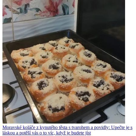
Moravské koláče z kynutého těsta s tvarohem a povidly: Upečte je s
láskou a potěší vás o to víc, když je budete jíst