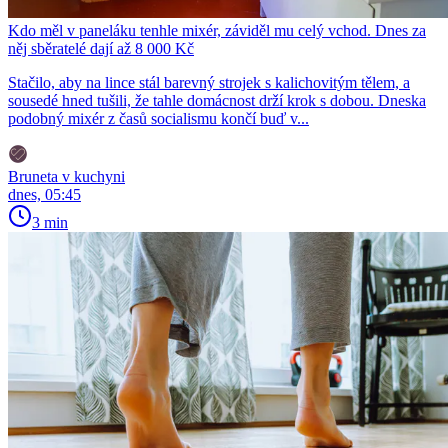
Kdo měl v paneláku tenhle mixér, záviděl mu celý vchod. Dnes za
něj sběratelé dají až 8 000 Kč
Stačilo, aby na lince stál barevný strojek s kalichovitým tělem, a
sousedé hned tušili, že tahle domácnost drží krok s dobou. Dneska
podobný mixér z časů socialismu končí buď v...
Bruneta v kuchyni
dnes, 05:45
3 min