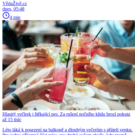
VědaŽivě.cz
dnes, 05:48
4 min
Hlasitý večírek i štěkající pes. Za rušení nočního klidu hrozí pokuta
až 15 tisíc
Léto láká k posezení na balkoně a dlouhým večerům s přáteli venku.