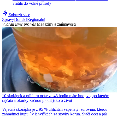
vrátila do volné přírody
Zobrazit více
Zprávy
Domácí
Regionální
Vybrali jsme pro vás
Magazíny a zajímavosti
10 skořápek a půl litru octa: za 48 hodin máte hnojivo, po kterém
rajčata a okurky začnou plodit jako o život
Vaječná skořápka je z 95 % uhličitan vápenatý, surovina, kterou
zahradníci kupují v lahvičkách za stovky korun. Stačí ocet a pár