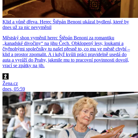
Klid a vůně dřeva. Herec Štěpán Benoni ukázal bydlení, které by
dnes už za nic nevyměnil
Městský shon vyměnil herec Štěpán Benoni za romantiku
„kanadské divočiny“ na jihu Čech. Obklopený lesy, loukami a
čtyřnohými společníky tu našel přesně to, co mu ve městě chybí –
klid a prostor zpomalit. A i když kvůli práci pravidelně usedá do
auta a vyráží do Prahy, jakmile mu to pracovní povinnosti dovolí,
vrací se zpátky na jih.
Žena.cz
dnes, 05:59