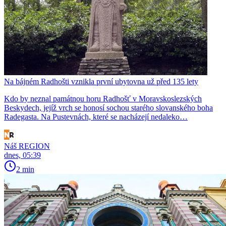
Na bájném Radhošti vznikla první ubytovna už před 135 lety
Kdo by neznal památnou horu Radhošť v Moravskoslezských
Beskydech, jejíž vrch se honosí sochou starého slovanského boha
Radegasta. Na Pustevnách, které se nacházejí nedaleko…
Náš REGION
dnes, 05:39
2 min