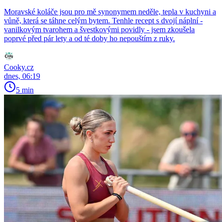
Moravské koláče jsou pro mě synonymem neděle, tepla v kuchyni a
vůně, která se táhne celým bytem. Tenhle recept s dvojí náplní -
vanilkovým tvarohem a švestkovými povidly - jsem zkoušela
poprvé před pár lety a od té doby ho nepouštím z ruky.
Cooky.cz
dnes, 06:19
5 min