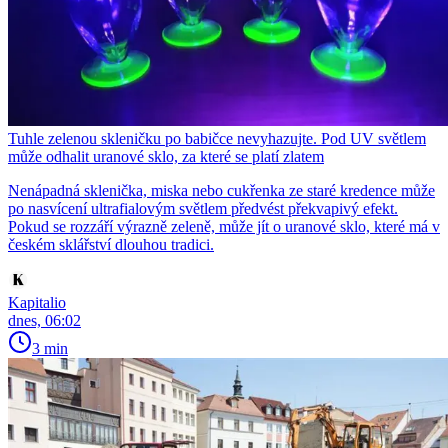
Tuhle zelenou skleničku po babičce nevyhazujte. Pod UV světlem
může odhalit uranové sklo, za které se platí zlatem
Nenápadná sklenička, miska nebo cukřenka ze staré kredence může
po nasvícení ultrafialovým světlem předvést překvapivý efekt.
Pokud se rozzáří výrazně zeleně, může jít o uranové sklo, které má v
českém sklářství dlouhou tradici.
Kapitalio
dnes, 06:02
3 min