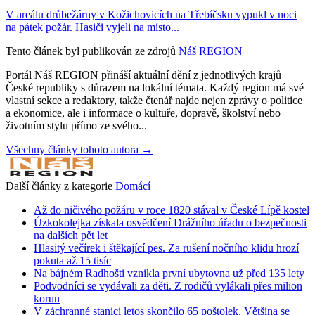
V areálu drůbežárny v Kožichovicích na Třebíčsku vypukl v noci
na pátek požár. Hasiči vyjeli na místo...
Tento článek byl publikován ze zdrojů
Náš REGION
Portál Náš REGION přináší aktuální dění z jednotlivých krajů
České republiky s důrazem na lokální témata. Každý region má své
vlastní sekce a redaktory, takže čtenář najde nejen zprávy o politice
a ekonomice, ale i informace o kultuře, dopravě, školství nebo
životním stylu přímo ze svého...
Všechny články tohoto autora →
Další články z kategorie
Domácí
Až do ničivého požáru v roce 1820 stával v České Lípě kostel
Úzkokolejka získala osvědčení Drážního úřadu o bezpečnosti
na dalších pět let
Hlasitý večírek i štěkající pes. Za rušení nočního klidu hrozí
pokuta až 15 tisíc
Na bájném Radhošti vznikla první ubytovna už před 135 lety
Podvodníci se vydávali za děti. Z rodičů vylákali přes milion
korun
V záchranné stanici letos skončilo 65 poštolek. Většina se