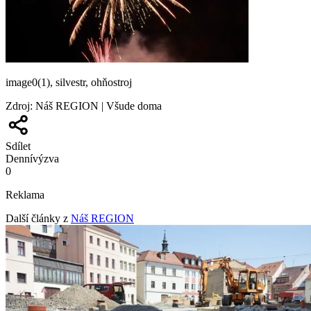
image0(1), silvestr, ohňostroj
Zdroj
:
Náš REGION | Všude doma
Sdílet
Denní
výzva
0
Reklama
Další články z
Náš REGION