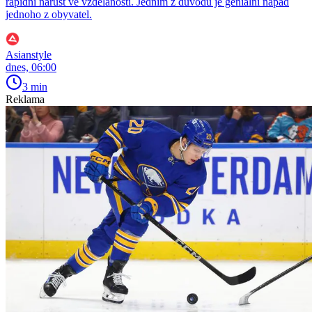
rapidní nárůst ve vzdělanosti. Jedním z důvodů je geniální nápad
jednoho z obyvatel.
Asianstyle
dnes, 06:00
3 min
Reklama