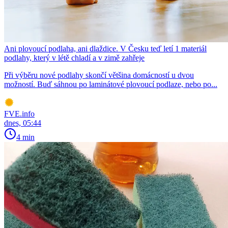
Ani plovoucí podlaha, ani dlaždice. V Česku teď letí 1 materiál
podlahy, který v létě chladí a v zimě zahřeje
Při výběru nové podlahy skončí většina domácností u dvou
možností. Buď sáhnou po laminátové plovoucí podlaze, nebo po...
FVE.info
dnes, 05:44
4 min