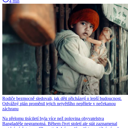
4 min
Rodiče bezmocně sledovali, jak děti přicházejí o lepší budoucnost.
Odvážný plán proměnil jejich největšího nepřítele v nečekanou
záchranu
Na přelomu tisíciletí byla více než polovina obyvatelstva
Bangladéše negramotná. Během čtvrt století ale stát zaznamenal