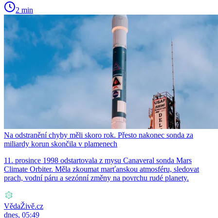
2 min
Na odstranění chyby měli skoro rok. Přesto nakonec sonda za
miliardy korun skončila v plamenech
11. prosince 1998 odstartovala z mysu Canaveral sonda Mars
Climate Orbiter. Měla zkoumat marťanskou atmosféru, sledovat
prach, vodní páru a sezónní změny na povrchu rudé planety.
VědaŽivě.cz
dnes, 05:49