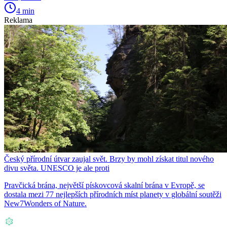
4 min
Reklama
Český přírodní útvar zaujal svět. Brzy by mohl získat titul nového
divu světa. UNESCO je ale proti
Pravčická brána, největší pískovcová skalní brána v Evropě, se
dostala mezi 77 nejlepších přírodních míst planety v globální soutěži
New7Wonders of Nature.