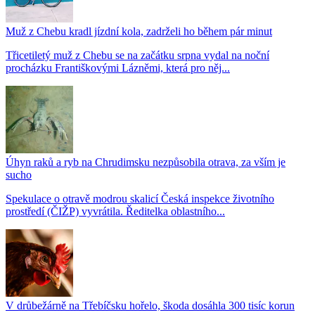
Muž z Chebu kradl jízdní kola, zadrželi ho během pár minut
Třicetiletý muž z Chebu se na začátku srpna vydal na noční
procházku Františkovými Lázněmi, která pro něj...
Úhyn raků a ryb na Chrudimsku nezpůsobila otrava, za vším je
sucho
Spekulace o otravě modrou skalicí Česká inspekce životního
prostředí (ČIŽP) vyvrátila. Ředitelka oblastního...
V drůbežárně na Třebíčsku hořelo, škoda dosáhla 300 tisíc korun