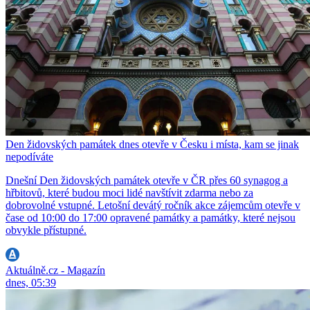
Den židovských památek dnes otevře v Česku i místa, kam se jinak
nepodíváte
Dnešní Den židovských památek otevře v ČR přes 60 synagog a
hřbitovů, které budou moci lidé navštívit zdarma nebo za
dobrovolné vstupné. Letošní devátý ročník akce zájemcům otevře v
čase od 10:00 do 17:00 opravené památky a památky, které nejsou
obvykle přístupné.
Aktuálně.cz - Magazín
dnes, 05:39