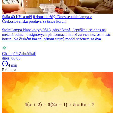
Stála 40 Kčs a měl ji doma každý. Dnes se tahle lampa z
Československa prodává za tisíce korun
Stolní lampa Napako typ 0513, přezdívaná „Jeptiška“, se dnes na
mezinárodních designových platformách nabízí za více než osm tisíc
korun. Na českém bazaru přitom stejný model seženete za dva.
Chalupáři-Zahrádkáři
dnes, 06:05
4 min
Reklama