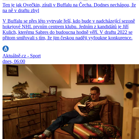
Ten je jak Ovečkin, zírali v Buffalu na Čecha. Dodnes nechápou, že
na ně v draftu zbyl
V Buffalu se přes léto vytrvale řeší, kdo bude v nadcházející sezoně
hokejové NHL prvním centrem klubu. Jedním z kandidátů je Jiří
Kulich, kterému Sabres do budoucna hodně věří. V draftu 2022 se
přitom smiřovali s tím, že jim českou naději vyfoukne konkurence.
Aktuálně.cz - Sport
dnes, 06:00