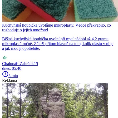
Kuchyňská houbička uvolňuje mikroplasty. Vědce překvapilo, co
rozhoduje o jejich množství
Běžná kuchyňská houbička uvolní při mytí nádobí až 4,2 gramu
mikroplastů ročně. Záleží přitom hlavně na tom, kolik plastu v ní je
a jak moc ji opotřebíte.
Chalupáři-Zahrádkáři
dnes, 05:40
3 min
Reklama