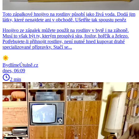
Toto zápalkové hnojivo na rostliny působí jako živá voda. Dodá jim
látky, které nenajdete ani v obchodě. Ušetříte tak spoustu peněz
Hnojivo ze zápalek můžete použít na rostliny v bytě i na záhoně.
Musí to však být ty, kterým prospívá síra, fosfor, hořčík a železo.
Potřebujete-li přihnojit rostliny, není nutné hned kupovat drahé
specializované přípravky. Stačí se...
BydlímeÚtulně.cz
dnes, 06:09
2 min