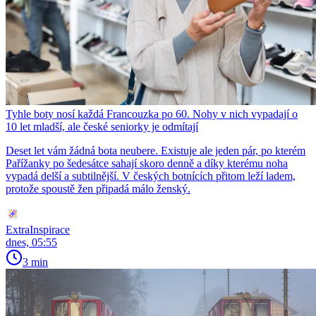
Tyhle boty nosí každá Francouzka po 60. Nohy v nich vypadají o
10 let mladší, ale české seniorky je odmítají
Deset let vám žádná bota neubere. Existuje ale jeden pár, po kterém
Pařížanky po šedesátce sahají skoro denně a díky kterému noha
vypadá delší a subtilnější. V českých botnících přitom leží ladem,
protože spoustě žen připadá málo ženský.
ExtraInspirace
dnes, 05:55
3 min