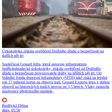
Úzkokolejka získala osvědčení Drážního úřadu o bezpečnosti na
dalších pět let
Společnost Gepard Infra, která spravuje infrastrukturu
jindřichohradecké úzkokolejky, získala osvědčení od Drážního
úřadu o bezpečnosti provozovatele dráhy na příštích pět let. Od
Státního fondu dopravní infrastruktury (SFDI) také získá na letošní
rok 17 milionů korun na obnovu tratí. Gepard Express letos v dubnu
obnovil na historických tratích provoz po 3,5 letech. Vlaky zastavila
insolvence předchozího majitele.
Budějcká Drbna
dnes, 05:50