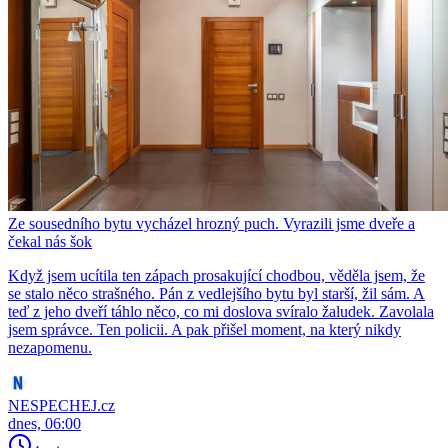
Ze sousedního bytu vycházel hrozný puch. Vyrazili jsme dveře a
čekal nás šok
Když jsem ucítila ten zápach prosakující chodbou, věděla jsem, že
se stalo něco strašného. Pán z vedlejšího bytu byl starší, žil sám. A
teď z jeho dveří táhlo něco, co mi doslova svíralo žaludek. Zavolala
jsem správce. Ten policii. A pak přišel moment, na který nikdy
nezapomenu.
NESPECHEJ.cz
dnes, 06:00