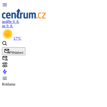
neděle 9. 8.
ne 9. 8.
17°C
Přihlášení
Reklama