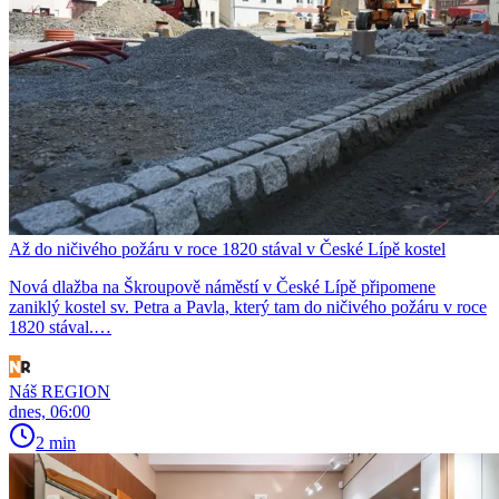
Až do ničivého požáru v roce 1820 stával v České Lípě kostel
Nová dlažba na Škroupově náměstí v České Lípě připomene
zaniklý kostel sv. Petra a Pavla, který tam do ničivého požáru v roce
1820 stával.…
Náš REGION
dnes, 06:00
2 min