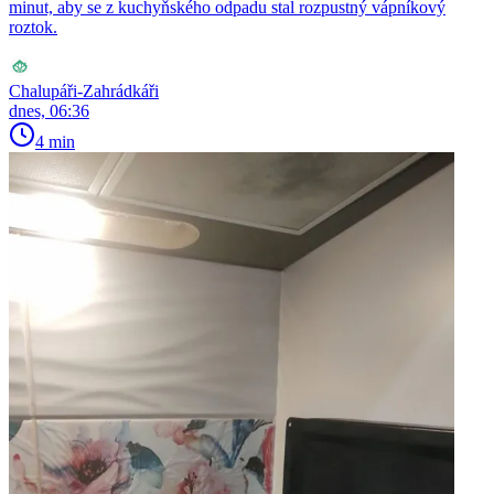
minut, aby se z kuchyňského odpadu stal rozpustný vápníkový
roztok.
Chalupáři-Zahrádkáři
dnes, 06:36
4 min