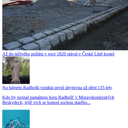
Až do ničivého požáru v roce 1820 stával v České Lípě kostel
Na bájném Radhošti vznikla první ubytovna už před 135 lety
Kdo by neznal památnou horu Radhošť v Moravskoslezských
Beskydech, jejíž vrch se honosí sochou starého...