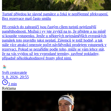
Turisté přijedou ke slavné památce a čeká je nepříjemné překvapení.
Bez rezervace mají často smůlu
Při cestách do zahraničí jsou častým cílem turistů nejrůznější
pamětihodnosti. Možná i vy jste zvyklí na to, že přijdete a na místě
si koupíte vstupenku. Jenže u některých nejznámějších evropských
památek toto pravidlo jaksi neplatí. Zájemců je totiž hodně, a tak
stále více atrakcí omezuje počet návštěvníků prodejem vstupenek v
rezervaci. Pokud se nezařídíte podle toho, může se vám lehce stát,
že na vás vyjdou už jen vyprodané termíny, zavřené pokladny,
případně několikahodinové fronty před nimi.
Svět cestovatele
9. 8. 2026, 20:55
3 min
Reklama