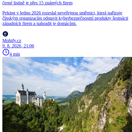
černé listině je přes 15 známých firem
Peking v lednu 2026 rozeslal neveřejnou směrnici, která nařizuje
čínským organizacím odstavit kyberbezpečnostní produkty šestnácti
západních firem a nahradit je domácími.
Mobify.cz
9. 8. 2026, 21:06
4 min