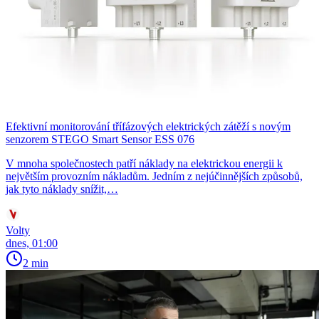
Efektivní monitorování třífázových elektrických zátěží s novým
senzorem STEGO Smart Sensor ESS 076
V mnoha společnostech patří náklady na elektrickou energii k
největším provozním nákladům. Jedním z nejúčinnějších způsobů,
jak tyto náklady snížit,…
Volty
dnes, 01:00
2 min