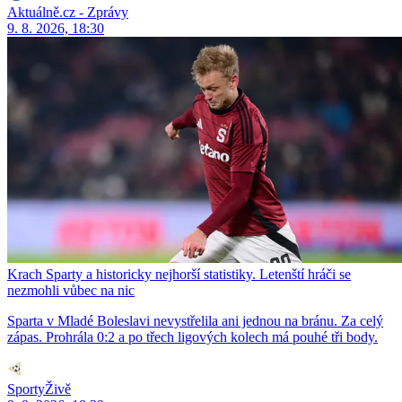
Aktuálně.cz - Zprávy
9. 8. 2026, 18:30
Krach Sparty a historicky nejhorší statistiky. Letenští hráči se
nezmohli vůbec na nic
Sparta v Mladé Boleslavi nevystřelila ani jednou na bránu. Za celý
zápas. Prohrála 0:2 a po třech ligových kolech má pouhé tři body.
SportyŽivě