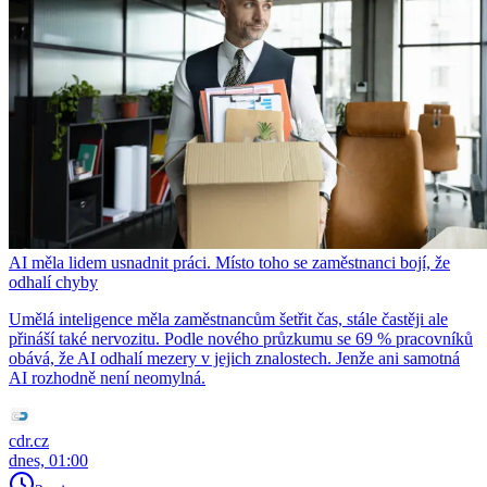
AI měla lidem usnadnit práci. Místo toho se zaměstnanci bojí, že
odhalí chyby
Umělá inteligence měla zaměstnancům šetřit čas, stále častěji ale
přináší také nervozitu. Podle nového průzkumu se 69 % pracovníků
obává, že AI odhalí mezery v jejich znalostech. Jenže ani samotná
AI rozhodně není neomylná.
cdr.cz
dnes, 01:00