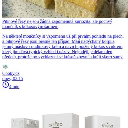
Pilinové řezy nejsou žádná zapomenutá kuriozita, ale poctivý
moučník s kokosovým šarmem
Na některé moučníky si vzpomenu už při prvním pohledu na plech,
a pilinové řezy jsou přesně ten případ. Mají nadýchaný korpus,
jemný máslovo-pudinkový krém a navrch pražený kokos s cukrem,
který jim dává typický vzhled i název. Nejraději je dělám den
předem, protože po vychlazení se krásně zpevní a krájí skoro samy.
Cooky.cz
dnes, 02:15
4 min