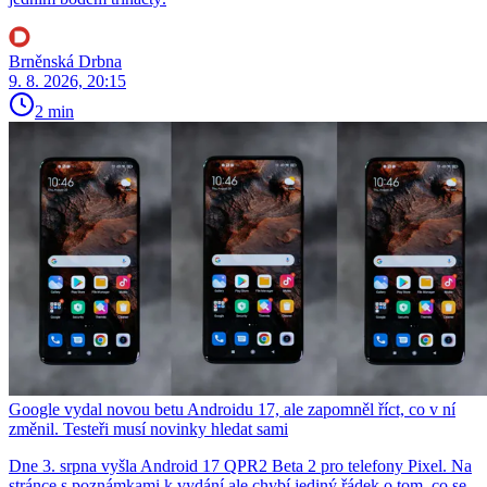
Brněnská Drbna
9. 8. 2026, 20:15
2 min
Google vydal novou betu Androidu 17, ale zapomněl říct, co v ní
změnil. Testeři musí novinky hledat sami
Dne 3. srpna vyšla Android 17 QPR2 Beta 2 pro telefony Pixel. Na
stránce s poznámkami k vydání ale chybí jediný řádek o tom, co se