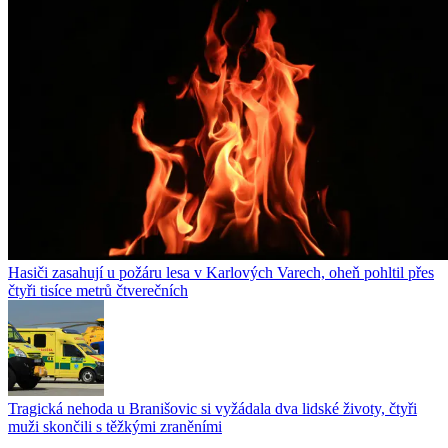
Hasiči zasahují u požáru lesa v Karlových Varech, oheň pohltil přes
čtyři tisíce metrů čtverečních
Tragická nehoda u Branišovic si vyžádala dva lidské životy, čtyři
muži skončili s těžkými zraněními