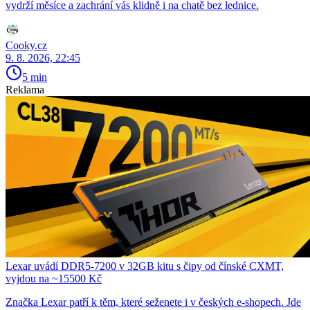
vydrží měsíce a zachrání vás klidně i na chatě bez lednice.
Cooky.cz
9. 8. 2026, 22:45
5 min
Reklama
Lexar uvádí DDR5-7200 v 32GB kitu s čipy od čínské CXMT,
vyjdou na ~15500 Kč
Značka Lexar patří k těm, které seženete i v českých e-shopech. Jde