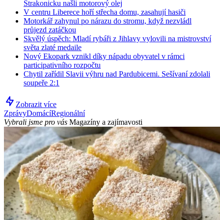
Strakonicku našli motorový olej
V centru Liberece hoří střecha domu, zasahují hasiči
Motorkář zahynul po nárazu do stromu, když nezvládl
průjezd zatáčkou
Skvělý úspěch: Mladí rybáři z Jihlavy vylovili na mistrovství
světa zlaté medaile
Nový Ekopark vznikl díky nápadu obyvatel v rámci
participativního rozpočtu
Chytil zařídil Slavii výhru nad Pardubicemi. Sešívaní zdolali
soupeře 2:1
Zobrazit více
Zprávy
Domácí
Regionální
Vybrali jsme pro vás
Magazíny a zajímavosti