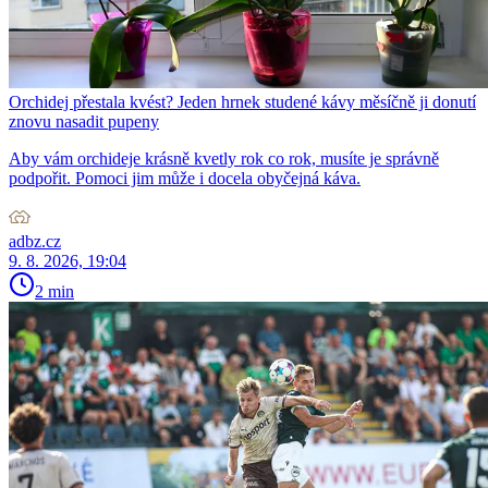
Orchidej přestala kvést? Jeden hrnek studené kávy měsíčně ji donutí
znovu nasadit pupeny
Aby vám orchideje krásně kvetly rok co rok, musíte je správně
podpořit. Pomoci jim může i docela obyčejná káva.
adbz.cz
9. 8. 2026, 19:04
2 min