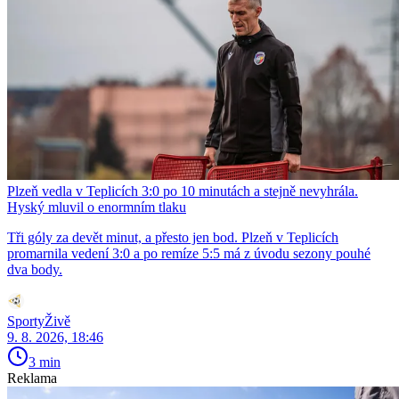
Plzeň vedla v Teplicích 3:0 po 10 minutách a stejně nevyhrála.
Hyský mluvil o enormním tlaku
Tři góly za devět minut, a přesto jen bod. Plzeň v Teplicích
promarnila vedení 3:0 a po remíze 5:5 má z úvodu sezony pouhé
dva body.
SportyŽivě
9. 8. 2026, 18:46
3 min
Reklama