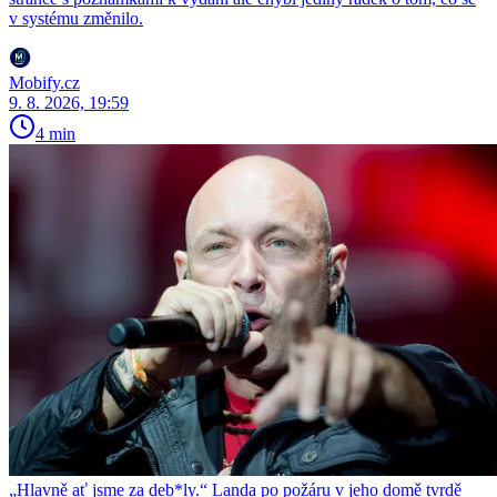
v systému změnilo.
Mobify.cz
9. 8. 2026, 19:59
4 min
„Hlavně ať jsme za deb*ly.“ Landa po požáru v jeho domě tvrdě