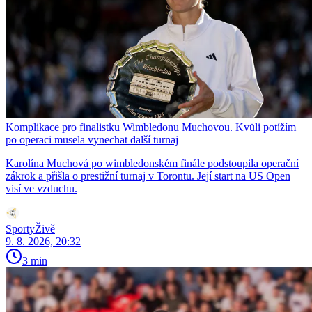
Komplikace pro finalistku Wimbledonu Muchovou. Kvůli potížím
po operaci musela vynechat další turnaj
Karolína Muchová po wimbledonském finále podstoupila operační
zákrok a přišla o prestižní turnaj v Torontu. Její start na US Open
visí ve vzduchu.
SportyŽivě
9. 8. 2026, 20:32
3 min