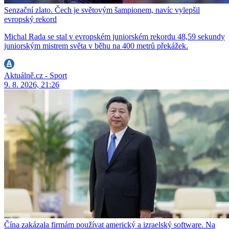
Senzační zlato. Čech je světovým šampionem, navíc vylepšil
evropský rekord
Michal Rada se stal v evropském juniorském rekordu 48,59 sekundy
juniorským mistrem světa v běhu na 400 metrů překážek.
Aktuálně.cz - Sport
9. 8. 2026, 21:26
Čína zakázala firmám používat americký a izraelský software. Na