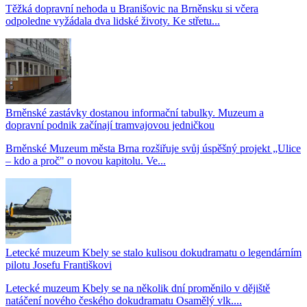
Těžká dopravní nehoda u Branišovic na Brněnsku si včera
odpoledne vyžádala dva lidské životy. Ke střetu...
Brněnské zastávky dostanou informační tabulky. Muzeum a
dopravní podnik začínají tramvajovou jedničkou
Brněnské Muzeum města Brna rozšiřuje svůj úspěšný projekt „Ulice
– kdo a proč" o novou kapitolu. Ve...
Letecké muzeum Kbely se stalo kulisou dokudramatu o legendárním
pilotu Josefu Františkovi
Letecké muzeum Kbely se na několik dní proměnilo v dějiště
natáčení nového českého dokudramatu Osamělý vlk....