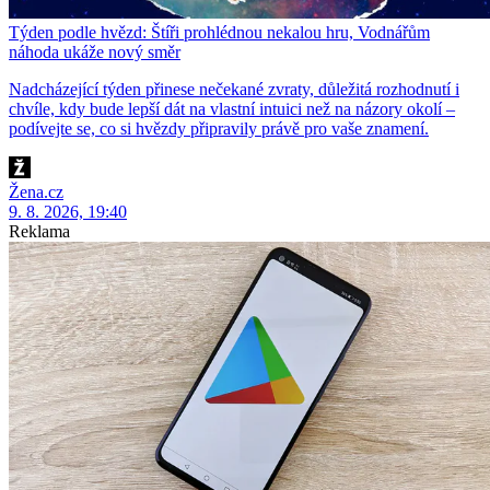
Týden podle hvězd: Štíři prohlédnou nekalou hru, Vodnářům
náhoda ukáže nový směr
Nadcházející týden přinese nečekané zvraty, důležitá rozhodnutí i
chvíle, kdy bude lepší dát na vlastní intuici než na názory okolí –
podívejte se, co si hvězdy připravily právě pro vaše znamení.
Žena.cz
9. 8. 2026, 19:40
Reklama