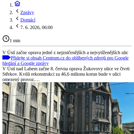
Zprávy
Domácí
7. 6. 2026, 06:00
1 min
V Ústí začne oprava jedné z nejzničenějších a nejvytíženějších ulic
Přidejte si obsah Centrum.cz do oblíbených zdrojů pro Google
hledání a Google zprávy
V Ústí nad Labem začne 8. června oprava Žukovovy ulice ve čtvrti
Střekov. Kvůli rekonstrukci za 46,6 milionu korun bude v ulici
omezený provoz.…