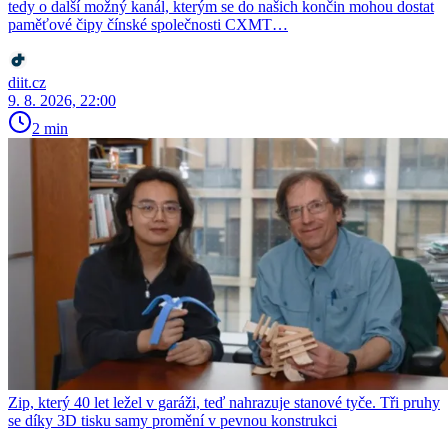
tedy o další možný kanál, kterým se do našich končin mohou dostat
paměťové čipy čínské společnosti CXMT…
diit.cz
9. 8. 2026, 22:00
2 min
Zip, který 40 let ležel v garáži, teď nahrazuje stanové tyče. Tři pruhy
se díky 3D tisku samy promění v pevnou konstrukci