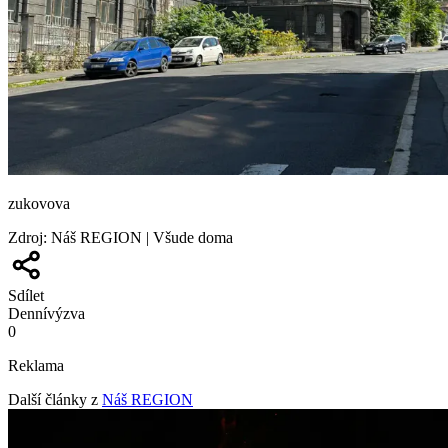
zukovova
Zdroj
:
Náš REGION | Všude doma
Sdílet
Denní
výzva
0
Reklama
Další články z
Náš REGION