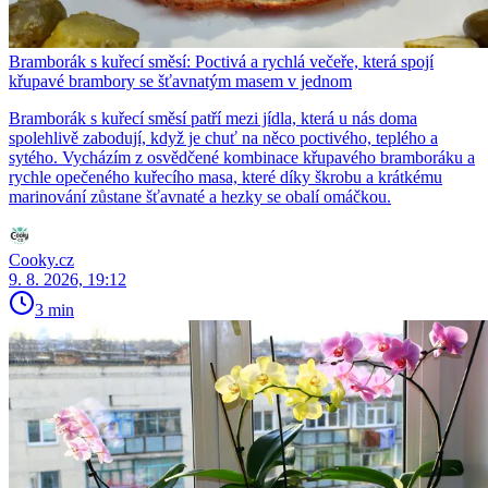
Bramborák s kuřecí směsí: Poctivá a rychlá večeře, která spojí
křupavé brambory se šťavnatým masem v jednom
Bramborák s kuřecí směsí patří mezi jídla, která u nás doma
spolehlivě zabodují, když je chuť na něco poctivého, teplého a
sytého. Vycházím z osvědčené kombinace křupavého bramboráku a
rychle opečeného kuřecího masa, které díky škrobu a krátkému
marinování zůstane šťavnaté a hezky se obalí omáčkou.
Cooky.cz
9. 8. 2026, 19:12
3 min