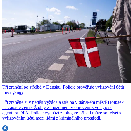
Tři zranění po střelbě v Dánsku. Policie prověřuje vyřizování účtů
mezi gangy
Tři zraněné si v neděli vyžádala střelba v dánském městě Holbaek
na západě země. Žádný z mužů není v ohrožení života, píše
agentura DPA. Policie vychází z toho, že případ může souviset s
vyřizováním účtů mezi lidmi z kriminálního prostředí.