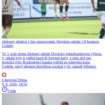
Jablonec zůstává v lize stoprocentní. Slovácko udolal 1:0 brankou
Cedidly
Ve 3. kole doma Jablonec udolal Slovácko jednobrankovou výhrou.
V utkání byly k vidění hned tři červené karty, z toho dvě pro
hostující tým. Rozhodující branku vstřelil po rohovém kopu
Cedidla, který přesnou hlavičkou rozjásal v 62. minutě Střelnici.
Liberecká Drbna
9. 8. 2026, 18:50
3 min