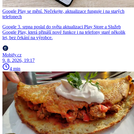
Google Play se mění. Nečekejte, aktualizace funguje i na starých
telefonech
Google 3. srpna poslal do světa aktualizaci Play Store a Služeb
Google Play, která přináší nové funkce i na telefony staré několik
let, bez čekání na výrobce.
Mobify.cz
9. 8. 2026, 19:17
4 min