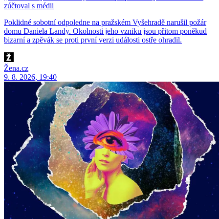
zúčtoval s médii
Poklidné sobotní odpoledne na pražském Vyšehradě narušil požár
domu Daniela Landy. Okolnosti jeho vzniku jsou přitom poněkud
bizarní a zpěvák se proti první verzi události ostře ohradil.
Žena.cz
9. 8. 2026, 19:40