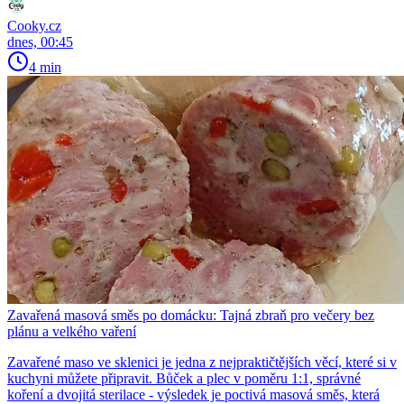
Cooky.cz
dnes, 00:45
4 min
Zavařená masová směs po domácku: Tajná zbraň pro večery bez
plánu a velkého vaření
Zavařené maso ve sklenici je jedna z nejpraktičtějších věcí, které si v
kuchyni můžete připravit. Bůček a plec v poměru 1:1, správné
koření a dvojitá sterilace - výsledek je poctivá masová směs, která