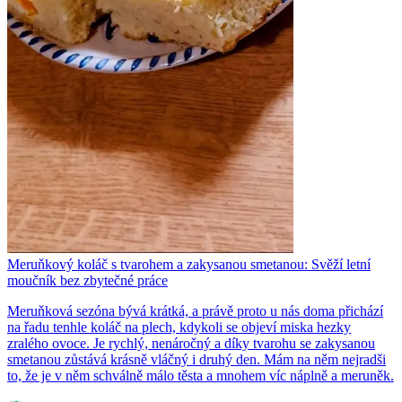
Meruňkový koláč s tvarohem a zakysanou smetanou: Svěží letní
moučník bez zbytečné práce
Meruňková sezóna bývá krátká, a právě proto u nás doma přichází
na řadu tenhle koláč na plech, kdykoli se objeví miska hezky
zralého ovoce. Je rychlý, nenáročný a díky tvarohu se zakysanou
smetanou zůstává krásně vláčný i druhý den. Mám na něm nejradši
to, že je v něm schválně málo těsta a mnohem víc náplně a meruněk.