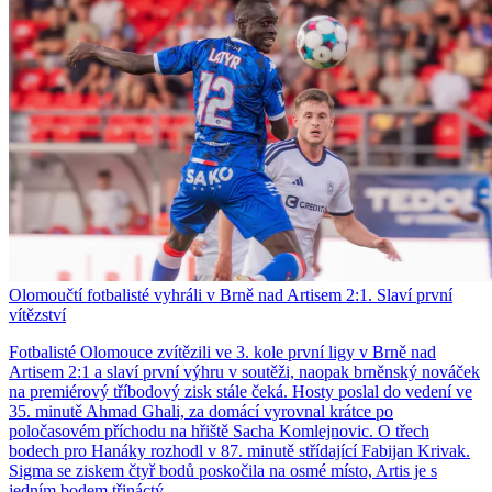
Olomoučtí fotbalisté vyhráli v Brně nad Artisem 2:1. Slaví první
vítězství
Fotbalisté Olomouce zvítězili ve 3. kole první ligy v Brně nad
Artisem 2:1 a slaví první výhru v soutěži, naopak brněnský nováček
na premiérový tříbodový zisk stále čeká. Hosty poslal do vedení ve
35. minutě Ahmad Ghali, za domácí vyrovnal krátce po
poločasovém příchodu na hřiště Sacha Komlejnovic. O třech
bodech pro Hanáky rozhodl v 87. minutě střídající Fabijan Krivak.
Sigma se ziskem čtyř bodů poskočila na osmé místo, Artis je s
jedním bodem třináctý.