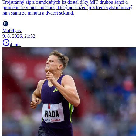
Trojstranný zip z osmdesátých let dostal díky MIT druhou šanci a
proměnil se v mechanismus, který po stažení jezdcem vytvoří nosný
rám stanu za minutu a dvacet sekund.
Mobify.cz
9. 8. 2026, 21:52
4 min