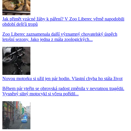
Jak přimět vzácné žáby k páření? V Zoo Liberec věrně napodobili
období dešťů tropů
Zoo Liberec zaznamenala další významný chovatelský úspěch
letošní sezony. Jako jedna z mála zoologických...
Novou motorku si užil jen pár hodin. Vlastní chyba ho stála život
Během pár vteřin se obrovská radost změnila v nevratnou tragédii.
Vysněný silný motocykl si včera pořídil...