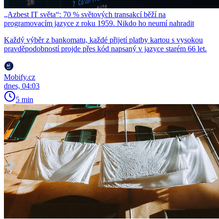
„Azbest IT světa“: 70 % světových transakcí běží na
programovacím jazyce z roku 1959. Nikdo ho neumí nahradit
Každý výběr z bankomatu, každé přijetí platby kartou s vysokou
pravděpodobností projde přes kód napsaný v jazyce starém 66 let.
Mobify.cz
dnes, 04:03
5 min