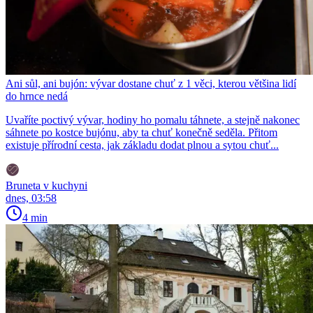
Ani sůl, ani bujón: vývar dostane chuť z 1 věci, kterou většina lidí
do hrnce nedá
Uvaříte poctivý vývar, hodiny ho pomalu táhnete, a stejně nakonec
sáhnete po kostce bujónu, aby ta chuť konečně seděla. Přitom
existuje přírodní cesta, jak základu dodat plnou a sytou chuť...
Bruneta v kuchyni
dnes, 03:58
4 min