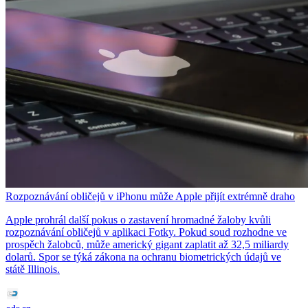
Rozpoznávání obličejů v iPhonu může Apple přijít extrémně draho
Apple prohrál další pokus o zastavení hromadné žaloby kvůli
rozpoznávání obličejů v aplikaci Fotky. Pokud soud rozhodne ve
prospěch žalobců, může americký gigant zaplatit až 32,5 miliardy
dolarů. Spor se týká zákona na ochranu biometrických údajů ve
státě Illinois.