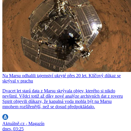
Na Marsu odhalili tajemství ukryté přes 20 let. Klíčový důkaz se
skrýval v prachu
Dvacet let stará data z Marsu skrývala objev, kterého si nikdo
nevšiml. Vědci totiž až díky nové analýze archivních dat z roveru
Spirit objevili důkazy, že kapalná voda mohla být na Marsu
mnohem rozšířenější, než se dosud předpokládalo.
Aktuálně.cz - Magazín
dnes, 03:25