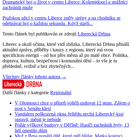
Dramatický boj o život v centru Liberce: Kolemjdoucí a strážníci
zachránili muže
Pražskou ulicí v centru Liberce zněly sirény a na chodníku se
odehrával boj o každou sekundu. Když starší...
Tento článek byl publikován ze zdrojů
Liberecká Drbna
Liberec a okolí očima, které vidí zblízka. Liberecká Drbna přináší
aktuální zprávy, příběhy i kauzy z regionu, který má svou
specifickou energii – od hor přes města až po malé obce. Politika,
doprava, kultura, bezpečnost i komunální dění – to vše je tu
přehledně, svižně a bez zbytečných...
Všechny články tohoto autora →
Další články z kategorie
Regionální
V Olomouci chce o přízeň voličů usilovat 12 stran. Zájem o
post v Senátu klesl
Vandalem poškozená okna Ještědu nechá Liberecký kraj
opravit, měnit je nebude
Požár výškové budovy v Děčíně: Hasiči zachránili byty, 13
lidí opustilo dům
Muž z Brna popálil dítě, které měl hlídat. Matka kojenci