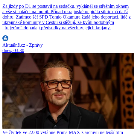
Za jízdy po D1 se postavil na sedačku, vykláněl se střešním oknem
a vše si natáčel na mobil. Případ ukrajinského piráta silnic má další
dohru. Zatímco šéf SPD Tomio Okamura žádá jeho deportaci, lidé z
ukrajinské komunity v Česku si stěžují, že kvůli podobným
„frajerům“ dopadají předsudky na všechny jejich krajany.
Aktuálně.cz - Zprávy
dnes, 03:30
Ve čtvrtek ve 22:00 vytáhne Prima MAX z archivu nejlepší film