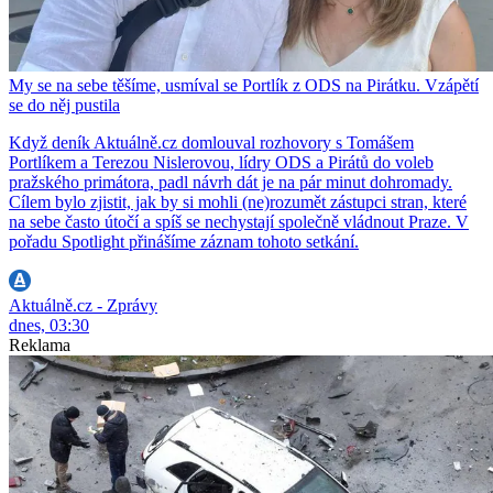
My se na sebe těšíme, usmíval se Portlík z ODS na Pirátku. Vzápětí
se do něj pustila
Když deník Aktuálně.cz domlouval rozhovory s Tomášem
Portlíkem a Terezou Nislerovou, lídry ODS a Pirátů do voleb
pražského primátora, padl návrh dát je na pár minut dohromady.
Cílem bylo zjistit, jak by si mohli (ne)rozumět zástupci stran, které
na sebe často útočí a spíš se nechystají společně vládnout Praze. V
pořadu Spotlight přinášíme záznam tohoto setkání.
Aktuálně.cz - Zprávy
dnes, 03:30
Reklama