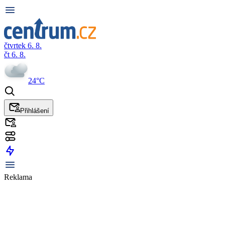
čtvrtek 6. 8.
čt 6. 8.
24°C
Přihlášení
Reklama