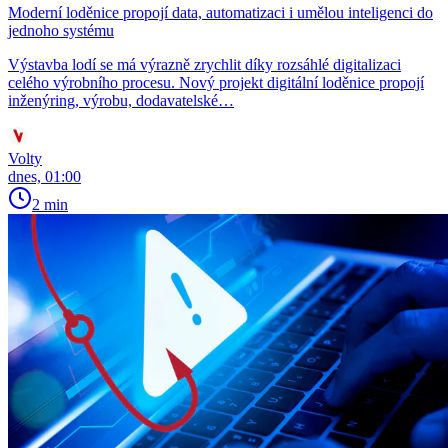
Moderní loděnice propojí data, automatizaci i umělou inteligenci do
jednoho systému
Výstavba lodí se má výrazně zrychlit díky rozsáhlé digitalizaci
celého výrobního procesu. Nový projekt digitální loděnice propojí
inženýring, výrobu, dodavatelské…
Volty
dnes, 01:00
2 min