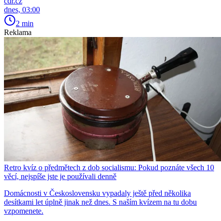
cdr.cz
dnes, 03:00
2 min
Reklama
Retro kvíz o předmětech z dob socialismu: Pokud poznáte všech 10
věcí, nejspíše jste je používali denně
Domácnosti v Československu vypadaly ještě před několika
desítkami let úplně jinak než dnes. S naším kvízem na tu dobu
vzpomenete.