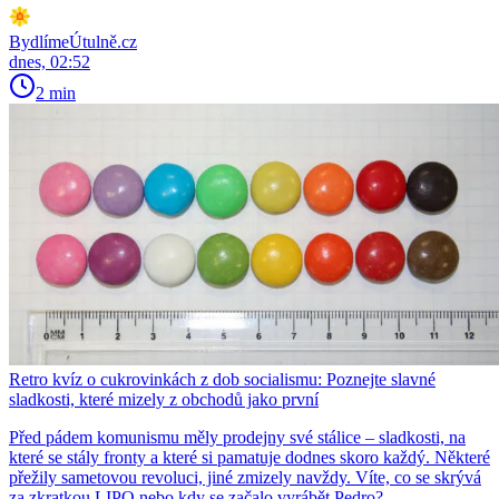
BydlímeÚtulně.cz
dnes, 02:52
2 min
Retro kvíz o cukrovinkách z dob socialismu: Poznejte slavné
sladkosti, které mizely z obchodů jako první
Před pádem komunismu měly prodejny své stálice – sladkosti, na
které se stály fronty a které si pamatuje dodnes skoro každý. Některé
přežily sametovou revoluci, jiné zmizely navždy. Víte, co se skrývá
za zkratkou LIPO nebo kdy se začalo vyrábět Pedro?