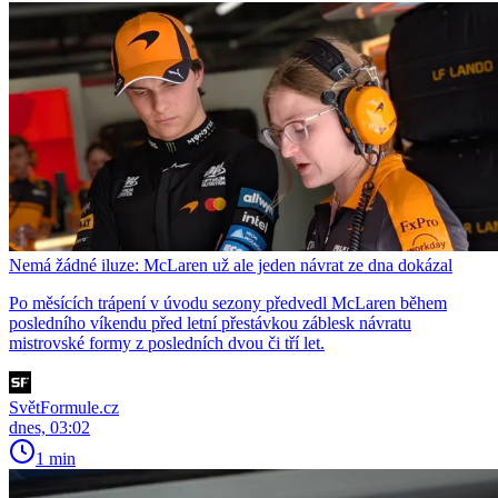
Nemá žádné iluze: McLaren už ale jeden návrat ze dna dokázal
Po měsících trápení v úvodu sezony předvedl McLaren během
posledního víkendu před letní přestávkou záblesk návratu
mistrovské formy z posledních dvou či tří let.
SvětFormule.cz
dnes, 03:02
1 min