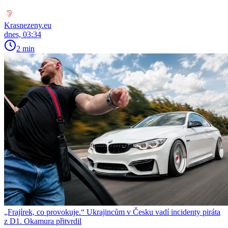
Krasnezeny.eu
dnes, 03:34
2 min
„Frajírek, co provokuje.“ Ukrajincům v Česku vadí incidenty piráta
z D1. Okamura přitvrdil