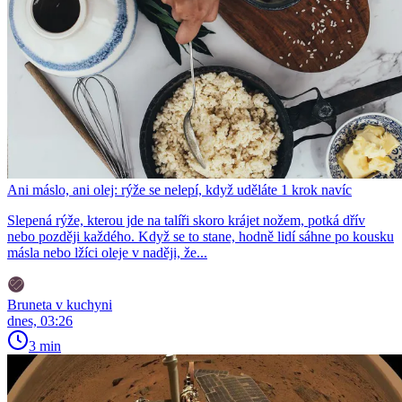
Ani máslo, ani olej: rýže se nelepí, když uděláte 1 krok navíc
Slepená rýže, kterou jde na talíři skoro krájet nožem, potká dřív
nebo později každého. Když se to stane, hodně lidí sáhne po kousku
másla nebo lžíci oleje v naději, že...
Bruneta v kuchyni
dnes, 03:26
3 min