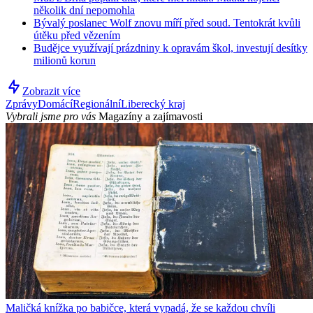
několik dní nepomohla
Bývalý poslanec Wolf znovu míří před soud. Tentokrát kvůli
útěku před vězením
Budějce využívají prázdniny k opravám škol, investují desítky
milionů korun
Zobrazit více
Zprávy
Domácí
Regionální
Liberecký kraj
Vybrali jsme pro vás
Magazíny a zajímavosti
Maličká knížka po babičce, která vypadá, že se každou chvíli