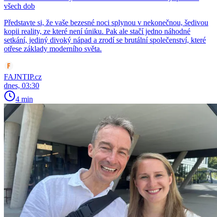
všech dob
Představte si, že vaše bezesné noci splynou v nekonečnou, šedivou
kopii reality, ze které není úniku. Pak ale stačí jedno náhodné
setkání, jediný divoký nápad a zrodí se brutální společenství, které
otřese základy moderního světa.
FAJNTIP.cz
dnes, 03:30
4 min