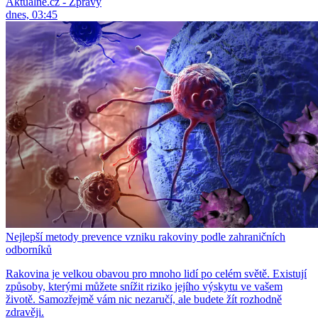
Aktuálně.cz - Zprávy
dnes, 03:45
Nejlepší metody prevence vzniku rakoviny podle zahraničních
odborníků
Rakovina je velkou obavou pro mnoho lidí po celém světě. Existují
způsoby, kterými můžete snížit riziko jejího výskytu ve vašem
životě. Samozřejmě vám nic nezaručí, ale budete žít rozhodně
zdravěji.