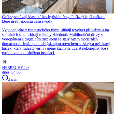
Češi vysekávají klasické kuchyňské dřezy. Pořizují lepší zařízení,
které ušetří spoustu času i vody
Vypadají jako z futuristického filmu, slibují revoluci při vaření a na
sociálních sítích sbírají miliony zhlédnutí. Multifunkční dřezy s
vodopádem a digitálním displejem se staly hitem moderních
domácností. Jenže pod nablýskaným povrchem se skrývá nečekaný
háček, který může z vaší vysněné kuchyně udělat nekonečný boj s
tvrdou vodou a složitou instalací.
NESPECHEJ.cz
dnes, 04:00
3 min