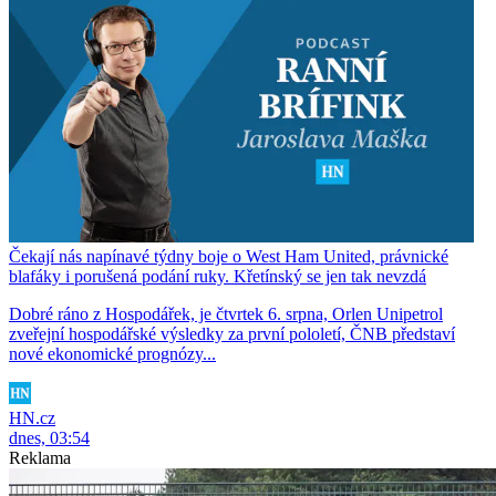
Čekají nás napínavé týdny boje o West Ham United, právnické
blafáky i porušená podání ruky. Křetínský se jen tak nevzdá
Dobré ráno z Hospodářek, je čtvrtek 6. srpna, Orlen Unipetrol
zveřejní hospodářské výsledky za první pololetí, ČNB představí
nové ekonomické prognózy...
HN.cz
dnes, 03:54
Reklama