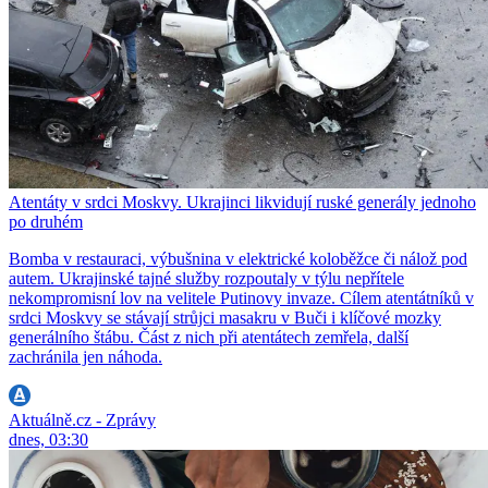
Atentáty v srdci Moskvy. Ukrajinci likvidují ruské generály jednoho
po druhém
Bomba v restauraci, výbušnina v elektrické koloběžce či nálož pod
autem. Ukrajinské tajné služby rozpoutaly v týlu nepřítele
nekompromisní lov na velitele Putinovy invaze. Cílem atentátníků v
srdci Moskvy se stávají strůjci masakru v Buči i klíčové mozky
generálního štábu. Část z nich při atentátech zemřela, další
zachránila jen náhoda.
Aktuálně.cz - Zprávy
dnes, 03:30