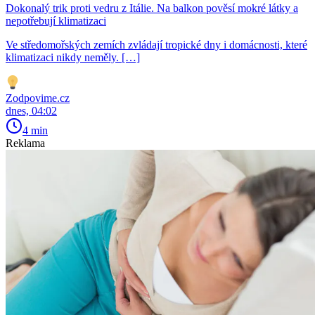
Dokonalý trik proti vedru z Itálie. Na balkon pověsí mokré látky a
nepotřebují klimatizaci
Ve středomořských zemích zvládají tropické dny i domácnosti, které
klimatizaci nikdy neměly. […]
Zodpovime.cz
dnes, 04:02
4 min
Reklama