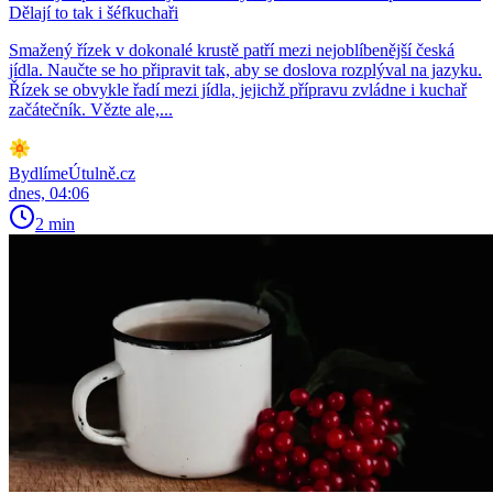
Dělají to tak i šéfkuchaři
Smažený řízek v dokonalé krustě patří mezi nejoblíbenější česká
jídla. Naučte se ho připravit tak, aby se doslova rozplýval na jazyku.
Řízek se obvykle řadí mezi jídla, jejichž přípravu zvládne i kuchař
začátečník. Vězte ale,...
BydlímeÚtulně.cz
dnes, 04:06
2 min