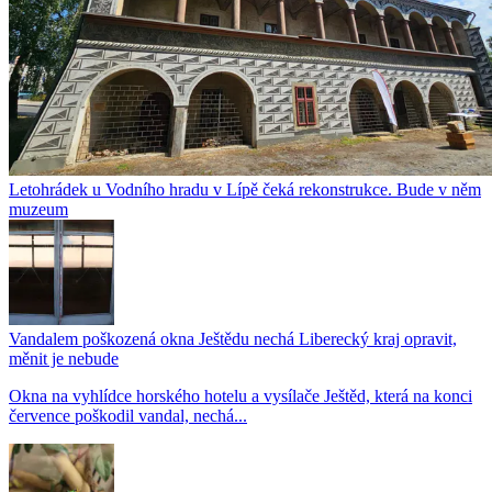
Letohrádek u Vodního hradu v Lípě čeká rekonstrukce. Bude v něm
muzeum
Vandalem poškozená okna Ještědu nechá Liberecký kraj opravit,
měnit je nebude
Okna na vyhlídce horského hotelu a vysílače Ještěd, která na konci
července poškodil vandal, nechá...