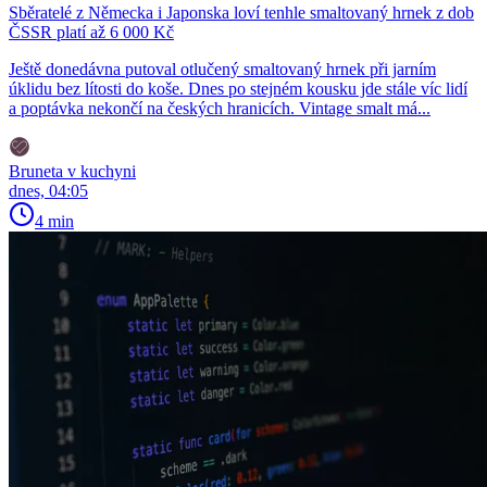
Sběratelé z Německa i Japonska loví tenhle smaltovaný hrnek z dob
ČSSR platí až 6 000 Kč
Ještě donedávna putoval otlučený smaltovaný hrnek při jarním
úklidu bez lítosti do koše. Dnes po stejném kousku jde stále víc lidí
a poptávka nekončí na českých hranicích. Vintage smalt má...
Bruneta v kuchyni
dnes, 04:05
4 min