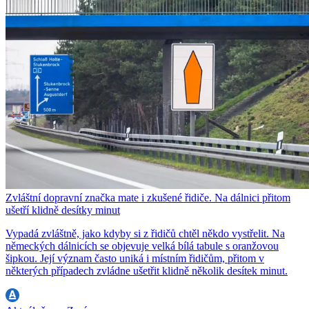
Zvláštní dopravní značka mate i zkušené řidiče. Na dálnici přitom
ušetří klidně desítky minut
Vypadá zvláštně, jako kdyby si z řidičů chtěl někdo vystřelit. Na
německých dálnicích se objevuje velká bílá tabule s oranžovou
šipkou. Její význam často uniká i místním řidičům, přitom v
některých případech zvládne ušetřit klidně několik desítek minut.