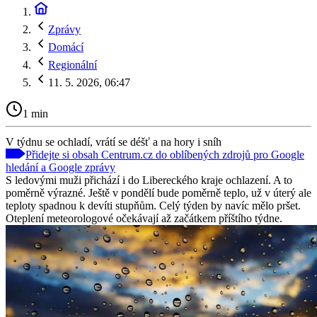
Zprávy
Domácí
Regionální
11. 5. 2026, 06:47
1 min
V týdnu se ochladí, vrátí se déšť a na hory i sníh
Přidejte si obsah Centrum.cz do oblíbených zdrojů pro Google
hledání a Google zprávy
S ledovými muži přichází i do Libereckého kraje ochlazení. A to
poměrně výrazné. Ještě v pondělí bude poměrně teplo, už v úterý ale
teploty spadnou k devíti stupňům. Celý týden by navíc mělo pršet.
Oteplení meteorologové očekávají až začátkem příštího týdne.