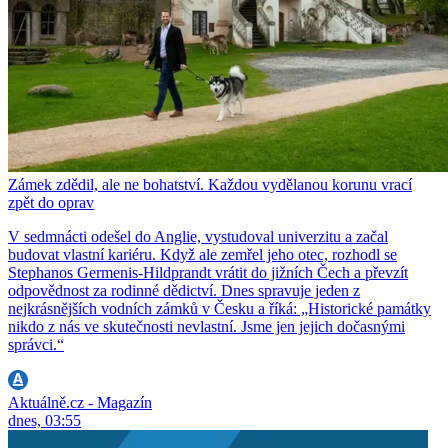
Zámek zdědil, ale ne bohatství. Každou vydělanou korunu vrací
zpět do oprav
V sedmnácti odešel do Anglie, vystudoval univerzitu a začal
budovat vlastní kariéru. Když ale zemřel jeho otec, rozhodl se
Stephanos Germenis-Hildprandt vrátit do jižních Čech a převzít
odpovědnost za rodinné dědictví. Dnes spravuje jeden z
nejkrásnějších vodních zámků v Česku a říká: „Historické památky
nikdo z nás ve skutečnosti nevlastní. Jsme jen jejich dočasnými
správci.“
Aktuálně.cz - Magazín
dnes, 03:55