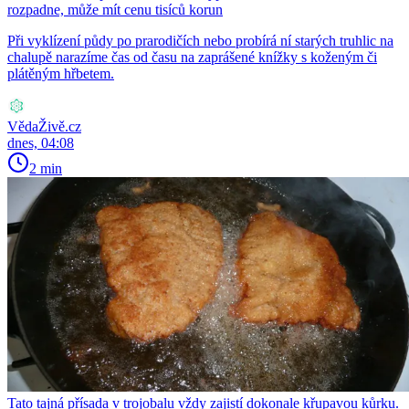
rozpadne, může mít cenu tisíců korun
Při vyklízení půdy po prarodičích nebo probírá ní starých truhlic na
chalupě narazíme čas od času na zaprášené knížky s koženým či
plátěným hřbetem.
VědaŽivě.cz
dnes, 04:08
2 min
Tato tajná přísada v trojobalu vždy zajistí dokonale křupavou kůrku.