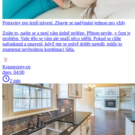
Potraviny pro lepší trávení. Zbavte se nadýmání jednou pro vždy
Znáte to, najíte se a není vám úplně nejlépe. Přitom nevíte, v čem je
problém. Vaše tělo se vám ale snaží něco sdělit. Pokud se cítíte
nafouknutí a unavení, když jste se právě dobře najedli, může to
znamenat nevhodnou kombinaci jídla.
Krasnezeny.eu
dnes, 04:00
2 min