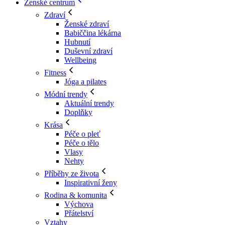
Ženské centrum
Zdraví
Ženské zdraví
Babiččina lékárna
Hubnutí
Duševní zdraví
Wellbeing
Fitness
Jóga a pilates
Módní trendy
Aktuální trendy
Doplňky
Krása
Péče o pleť
Péče o tělo
Vlasy
Nehty
Příběhy ze života
Inspirativní ženy
Rodina & komunita
Výchova
Přátelství
Vztahy