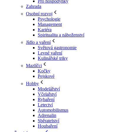
Pro hospodyňky
Zahrada
Osobní rozvoj
Psychologie
Management
Kariéra
Spiritualita a náboženství
Jídlo a vaření
Světová gastronomie
Levné vaření
Kulinářské triky
Mazlíčci
Kočky
Pejskové
Hobby
Modelářství
Včelařství
Rybaření
Letectví
Automobilismus
Adrenalin
Sběratelství
Houbaření