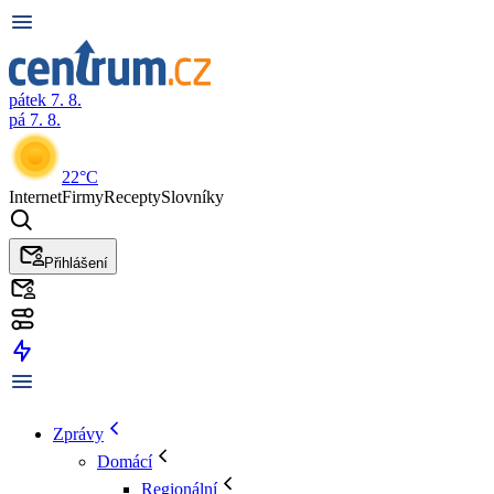
pátek 7. 8.
pá 7. 8.
22°C
Internet
Firmy
Recepty
Slovníky
Přihlášení
Zprávy
Domácí
Regionální