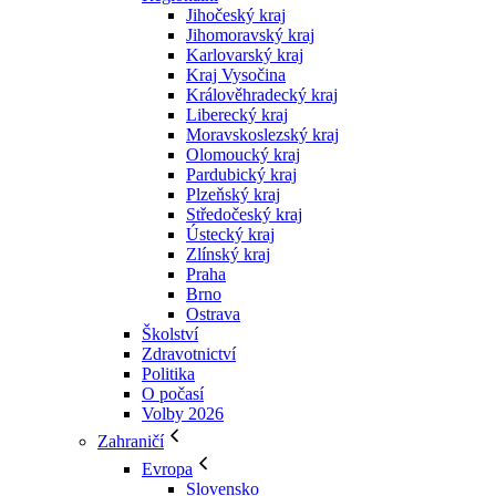
Jihočeský kraj
Jihomoravský kraj
Karlovarský kraj
Kraj Vysočina
Králověhradecký kraj
Liberecký kraj
Moravskoslezský kraj
Olomoucký kraj
Pardubický kraj
Plzeňský kraj
Středočeský kraj
Ústecký kraj
Zlínský kraj
Praha
Brno
Ostrava
Školství
Zdravotnictví
Politika
O počasí
Volby 2026
Zahraničí
Evropa
Slovensko