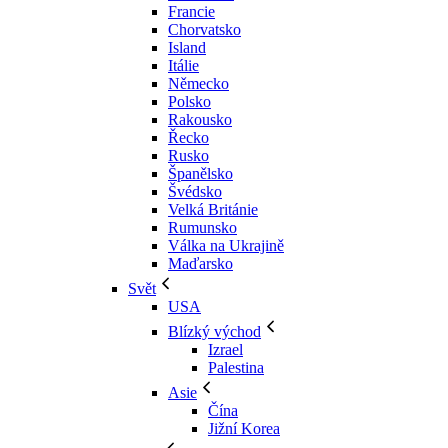
Francie
Chorvatsko
Island
Itálie
Německo
Polsko
Rakousko
Řecko
Rusko
Španělsko
Švédsko
Velká Británie
Rumunsko
Válka na Ukrajině
Maďarsko
Svět
USA
Blízký východ
Izrael
Palestina
Asie
Čína
Jižní Korea