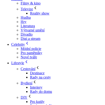
Filmy & kino
Televize
Reality show
Hudba
Hry
Literatura
Výtvarné umění
Divadlo
Digi a stream
Celebrity
Módní policie
Pro pamětníky
Nové tváře
Lifestyle
Cestování
Destinace
Rady na cesty
Bydlení
Interiery
Rady do domu
DIY
Pro kutily