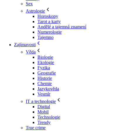
Sex
Astrologie
Horoskopy
Tarot a karty
Andělé a tajemná znamení
Numerologie
Tajemno
Zajímavosti
Věda
Biologie
Ekologie
Fyzika
Geografie
Historie
Chemie
Jazykověda
Vesmír
IT a technologie
Digital
Mobil
Technologie
Trendy
True crime