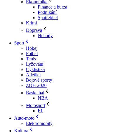
Ekonomika
Finance a burza
Podnikání
Spotřebitel
Krimi
Doprava
Nehody
Sport
Hokej
Fotbal
Tenis
Lyžování
Cyklistika
Atletika
Bojové sporty
ZOH 2026
Basketbal
NBA
Motosport
F1
Auto-moto
Elektromobily
Kultura