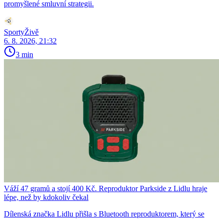
promyšlené smluvní strategii.
SportyŽivě
6. 8. 2026, 21:32
3 min
Váží 47 gramů a stojí 400 Kč. Reproduktor Parkside z Lidlu hraje
lépe, než by kdokoliv čekal
Dílenská značka Lidlu přišla s Bluetooth reproduktorem, který se