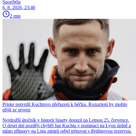
SportWin
6. 8. 2026, 23:40
2 min
Priske potvrdil Kuchtovo přeřazení k béčku. Rozuzlení by mohlo
přijít ze severu
Nejdražší útočník v historii Sparty dorazil na Letnou 25. července.
O deset dní později chyběl Jan Kuchta v nominaci na Lyon úplně a
místo přípravy na Ligu mistrů odjel trénovat s třetiligovou rezervou.