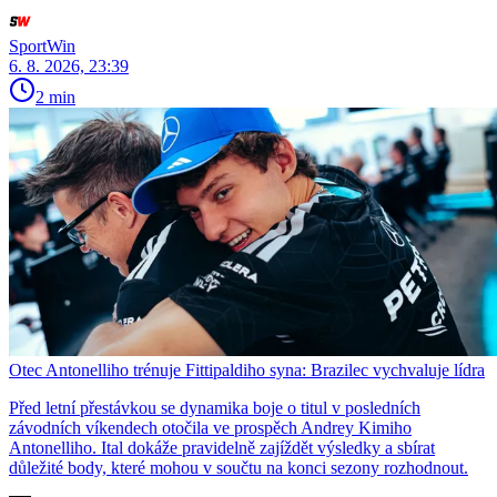
SportWin
6. 8. 2026, 23:39
2 min
Otec Antonelliho trénuje Fittipaldiho syna: Brazilec vychvaluje lídra
Před letní přestávkou se dynamika boje o titul v posledních
závodních víkendech otočila ve prospěch Andrey Kimiho
Antonelliho. Ital dokáže pravidelně zajíždět výsledky a sbírat
důležité body, které mohou v součtu na konci sezony rozhodnout.