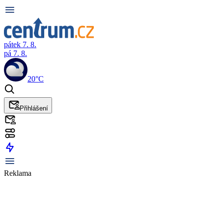
pátek 7. 8.
pá 7. 8.
20°C
Přihlášení
Reklama