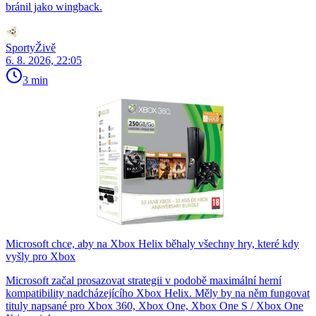
bránil jako wingback.
SportyŽivě
6. 8. 2026, 22:05
3 min
Microsoft chce, aby na Xbox Helix běhaly všechny hry, které kdy
vyšly pro Xbox
Microsoft začal prosazovat strategii v podobě maximální herní
kompatibility nadcházejícího Xbox Helix. Měly by na něm fungovat
tituly napsané pro Xbox 360, Xbox One, Xbox One S / Xbox One