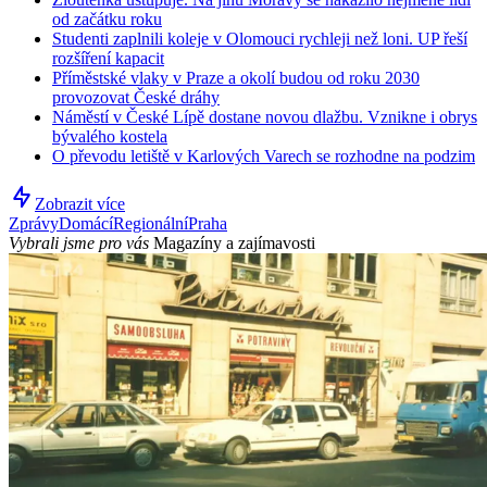
od začátku roku
Studenti zaplnili koleje v Olomouci rychleji než loni. UP řeší
rozšíření kapacit
Příměstské vlaky v Praze a okolí budou od roku 2030
provozovat České dráhy
Náměstí v České Lípě dostane novou dlažbu. Vznikne i obrys
bývalého kostela
O převodu letiště v Karlových Varech se rozhodne na podzim
Zobrazit více
Zprávy
Domácí
Regionální
Praha
Vybrali jsme pro vás
Magazíny a zajímavosti