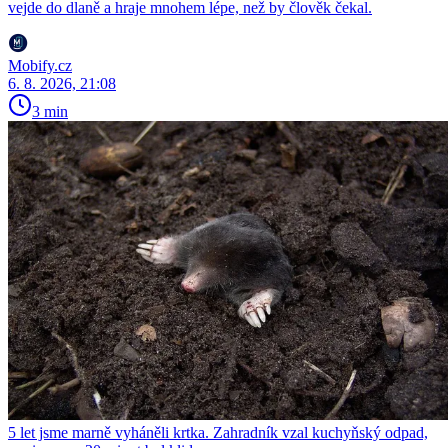
vejde do dlaně a hraje mnohem lépe, než by člověk čekal.
Mobify.cz
6. 8. 2026, 21:08
3 min
5 let jsme marně vyháněli krtka. Zahradník vzal kuchyňský odpad,