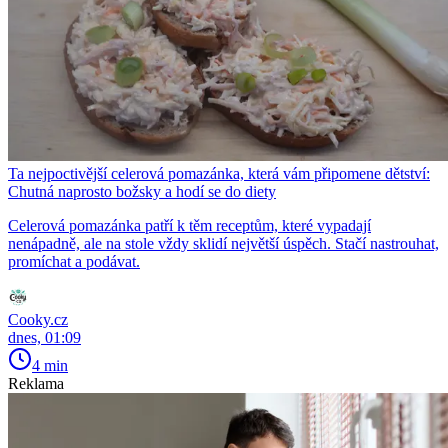
Ta nejpoctivější celerová pomazánka, která vám připomene dětství:
Chutná naprosto božsky a hodí se do diety
Celerová pomazánka patří k těm receptům, které vypadají
nenápadně, ale na stole vždy sklidí největší úspěch. Stačí nastrouhat,
promíchat a podávat.
Cooky.cz
dnes, 01:09
4 min
Reklama