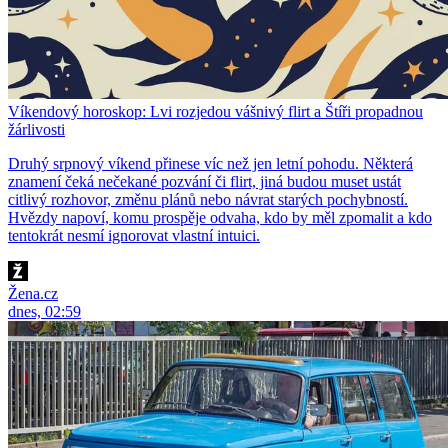
Víkendový horoskop: Lvi rozjedou vášnivý flirt a Štíři propadnou
žárlivosti
Druhý srpnový víkend přinese víc než jen letní pohodu. Některá
znamení čeká nečekané pozvání či flirt, jiná budou muset ustát
citlivý rozhovor, změnu plánů nebo návrat starých pochybností.
Hvězdy napoví, komu prospěje odvaha, kdo by měl zpomalit a kdo
tentokrát nesmí ignorovat vlastní intuici.
Žena.cz
dnes, 02:59