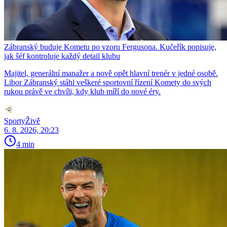
Zábranský buduje Kometu po vzoru Fergusona. Kučeřík popisuje,
jak šéf kontroluje každý detail klubu
Majitel, generální manažer a nově opět hlavní trenér v jedné osobě.
Libor Zábranský stáhl veškeré sportovní řízení Komety do svých
rukou právě ve chvíli, kdy klub míří do nové éry.
SportyŽivě
6. 8. 2026, 20:23
4 min