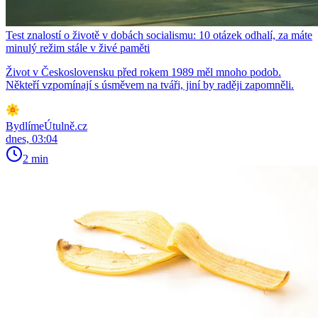
Test znalostí o životě v dobách socialismu: 10 otázek odhalí, za máte
minulý režim stále v živé paměti
Život v Československu před rokem 1989 měl mnoho podob.
Někteří vzpomínají s úsměvem na tváři, jiní by raději zapomněli.
BydlímeÚtulně.cz
dnes, 03:04
2 min