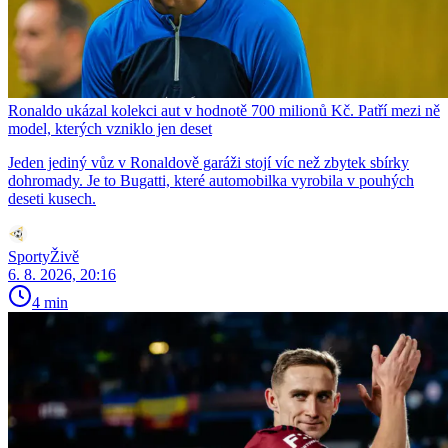
Ronaldo ukázal kolekci aut v hodnotě 700 milionů Kč. Patří mezi ně
model, kterých vzniklo jen deset
Jeden jediný vůz v Ronaldově garáži stojí víc než zbytek sbírky
dohromady. Je to Bugatti, které automobilka vyrobila v pouhých
deseti kusech.
SportyŽivě
6. 8. 2026, 20:16
4 min