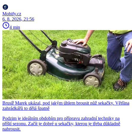
Mobify.cz
6. 8. 2026, 21:56
4 min
Brusíř Marek ukázal, pod jakým úhlem brousit nůž sekačky. Většina
zahrádkářů to dělá špatně
Podzim je ideálním obdobím pro přípravu zahradní techniky na
příští sezonu. Začít je dobré u sekačky, kterou je třeba důkladně
nabrousit.