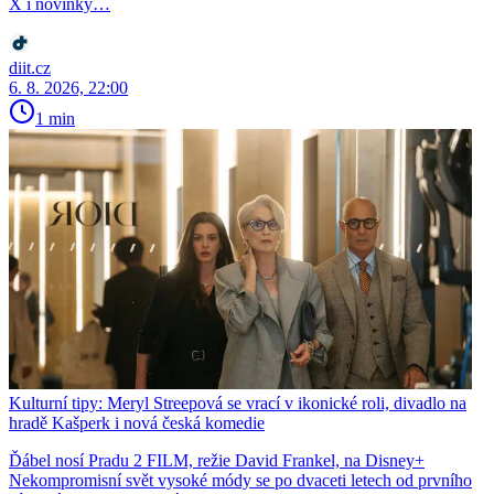
X i novinky…
diit.cz
6. 8. 2026, 22:00
1 min
Kulturní tipy: Meryl Streepová se vrací v ikonické roli, divadlo na
hradě Kašperk i nová česká komedie
Ďábel nosí Pradu 2 FILM, režie David Frankel, na Disney+
Nekompromisní svět vysoké módy se po dvaceti letech od prvního