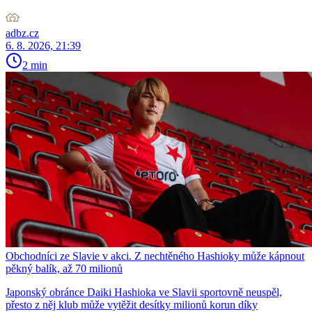
adbz.cz
6. 8. 2026, 21:39
2 min
Obchodníci ze Slavie v akci. Z nechtěného Hashioky může kápnout
pěkný balík, až 70 milionů
Japonský obránce Daiki Hashioka ve Slavii sportovně neuspěl,
přesto z něj klub může vytěžit desítky milionů korun díky