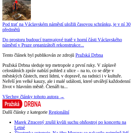
Pod trať na Václavském náměstí uložili časovou schránku, je v ní 30
předmětů
Do prostoru budoucí tramvajové tratě v horní části Václavského
náměstí v Praze organizátoři rekonstrukce...
Tento článek byl publikován ze zdrojů
Pražská Drbna
Pražská Drbna sleduje tep metropole z první ruky. V záplavě
celostátních zpráv nabízí pohled z ulice – na to, co se děje v
městských částech, mezi lidmi, v dopravě, na radnici i v kultuře.
Neřeší jen velké kauzy, ale i malé události, které utvářejí každodenní
život v hlavním městě. Čtenáři tu...
Všechny články tohoto autora →
Další články z kategorie
Regionální
Marek Ztracený zrušil kvůli suchu ohňostroj po koncertu na
Letné
Žloutenka ustupuje. Na jihu Moravy se nakazilo nejméně lidí