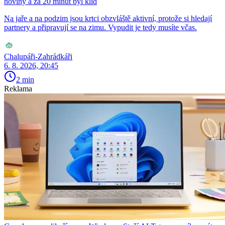
noviny a za 20 minut byl klid
Na jaře a na podzim jsou krtci obzvláště aktivní, protože si hledají
partnery a připravují se na zimu. Vypudit je tedy musíte včas.
Chalupáři-Zahrádkáři
6. 8. 2026, 20:45
2 min
Reklama