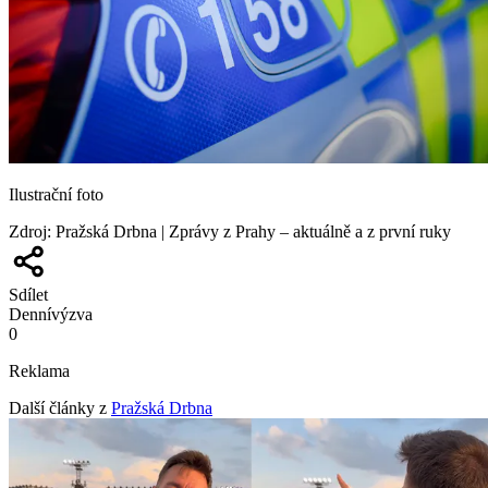
Ilustrační foto
Zdroj
:
Pražská Drbna | Zprávy z Prahy – aktuálně a z první ruky
Sdílet
Denní
výzva
0
Reklama
Další články z
Pražská Drbna