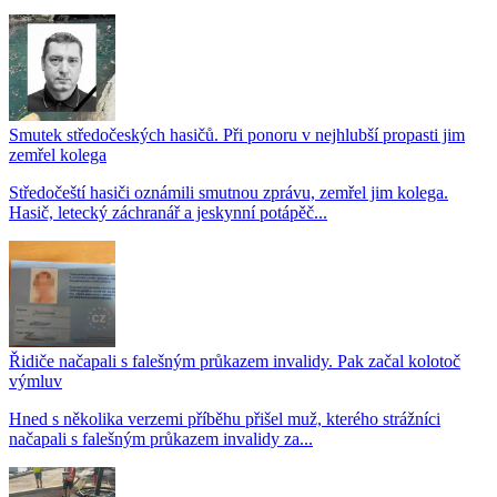
Smutek středočeských hasičů. Při ponoru v nejhlubší propasti jim
zemřel kolega
Středočeští hasiči oznámili smutnou zprávu, zemřel jim kolega.
Hasič, letecký záchranář a jeskynní potápěč...
Řidiče načapali s falešným průkazem invalidy. Pak začal kolotoč
výmluv
Hned s několika verzemi příběhu přišel muž, kterého strážníci
načapali s falešným průkazem invalidy za...