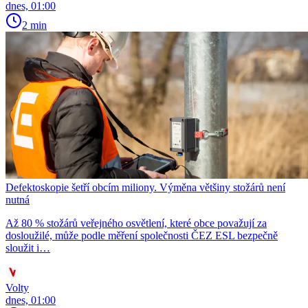
dnes, 01:00
2 min
Defektoskopie šetří obcím miliony. Výměna většiny stožárů není
nutná
Až 80 % stožárů veřejného osvětlení, které obce považují za
dosloužilé, může podle měření společnosti ČEZ ESL bezpečně
sloužit i…
Volty
dnes, 01:00