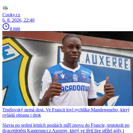
Cooky.cz
6. 8. 2026, 22:40
4 min
Trpišovský nemá dost. Ve Francii loví rychlíka Mandengueho, který
ovládá obranu i útok
Slavia po sedmi letních posilách míří znovu do Francie, tentokrát po
dvacetiletém Kamerunci z Auxerre, který ve třetí lize střílel góly i