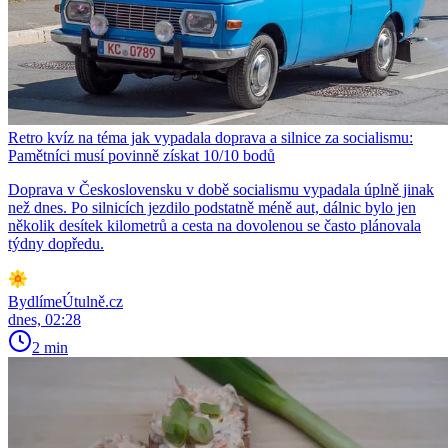
Retro kvíz na téma jak vypadala doprava a silnice za socialismu:
Pamětníci musí povinně získat 10/10 bodů
Doprava v Československu v době socialismu vypadala úplně jinak
než dnes. Po silnicích jezdilo podstatně méně aut, dálnic bylo jen
několik desítek kilometrů a cesta na dovolenou se často plánovala
týdny dopředu.
BydlímeÚtulně.cz
dnes, 02:28
2 min