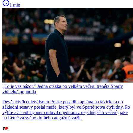
1 min
„To je váš názor." Jedna otázka po velkém večeru trenéra Sparty
viditelně popudila
Devětačtyřicetiletý Brian Priske posadil kapitána na lavičku a do
základní sestavy poslal muže, který byl ve Spartě sotva čtyři dny. Po
výhře 2:1 nad Lyonem mluvil o jednom z nejsilnějších večerů, jaké
na Letné za svého druhého angažmá zažil.