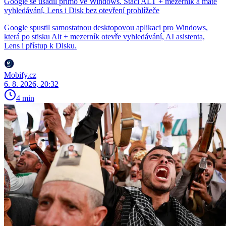
Google se usadil přímo ve Windows. Stačí ALT + mezerník a máte
vyhledávání, Lens i Disk bez otevření prohlížeče
Google spustil samostatnou desktopovou aplikaci pro Windows,
která po stisku Alt + mezerník otevře vyhledávání, AI asistenta,
Lens i přístup k Disku.
Mobify.cz
6. 8. 2026, 20:32
4 min