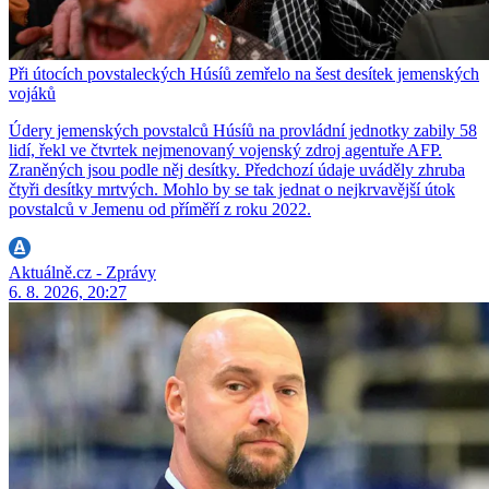
Při útocích povstaleckých Húsíů zemřelo na šest desítek jemenských
vojáků
Údery jemenských povstalců Húsíů na provládní jednotky zabily 58
lidí, řekl ve čtvrtek nejmenovaný vojenský zdroj agentuře AFP.
Zraněných jsou podle něj desítky. Předchozí údaje uváděly zhruba
čtyři desítky mrtvých. Mohlo by se tak jednat o nejkrvavější útok
povstalců v Jemenu od příměří z roku 2022.
Aktuálně.cz - Zprávy
6. 8. 2026, 20:27