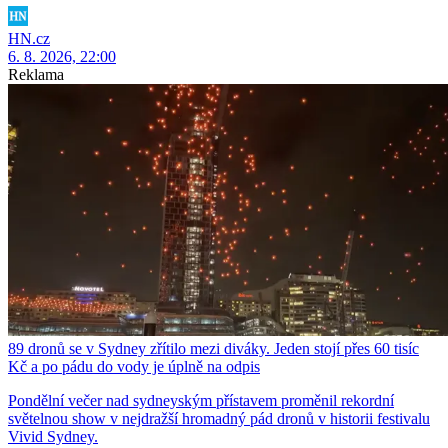
HN.cz
6. 8. 2026, 22:00
Reklama
89 dronů se v Sydney zřítilo mezi diváky. Jeden stojí přes 60 tisíc
Kč a po pádu do vody je úplně na odpis
Pondělní večer nad sydneyským přístavem proměnil rekordní
světelnou show v nejdražší hromadný pád dronů v historii festivalu
Vivid Sydney.