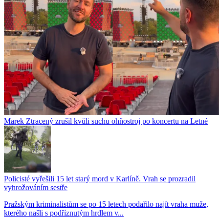
Marek Ztracený zrušil kvůli suchu ohňostroj po koncertu na Letné
Policisté vyřešili 15 let starý mord v Karlíně. Vrah se prozradil
vyhrožováním sestře
Pražským kriminalistům se po 15 letech podařilo najít vraha muže,
kterého našli s podříznutým hrdlem v...