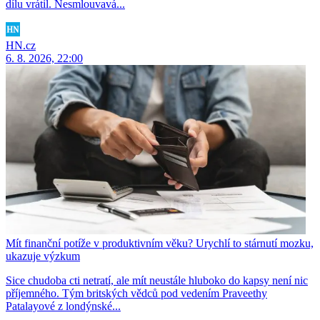
dílu vrátil. Nesmlouvavá...
HN.cz
6. 8. 2026, 22:00
Mít finanční potíže v produktivním věku? Urychlí to stárnutí mozku,
ukazuje výzkum
Sice chudoba cti netratí, ale mít neustále hluboko do kapsy není nic
příjemného. Tým britských vědců pod vedením Praveethy
Patalayové z londýnské...