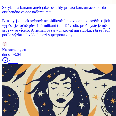
Skrytá síla banánu aneb jaké benefity přináší konzumace tohoto
oblíbeného ovoce našemu tělu
Banány jsou celosvětově nejoblíbenějším ovocem, ve světě se jich
vypěstuje ročně přes 145 milionů tun. Důvodů, proč byste je měli
jíst i vy je vícero. A neměli byste vyhazovat ani slupku, i ta se řadí
podle výzkumů vědců mezi superpotraviny.
Krasnezeny.eu
dnes, 03:04
2 min