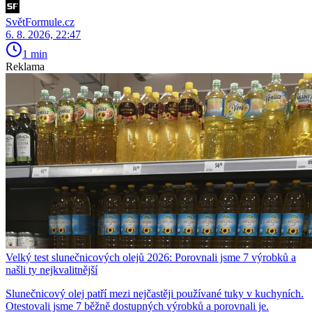
SvětFormule.cz
6. 8. 2026, 22:47
1 min
Reklama
Velký test slunečnicových olejů 2026: Porovnali jsme 7 výrobků a
našli ty nejkvalitnější
Slunečnicový olej patří mezi nejčastěji používané tuky v kuchyních.
Otestovali jsme 7 běžně dostupných výrobků a porovnali je.