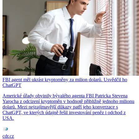
FBI agent měl ukrást kryptoměny za milion dolarů. Usvědčil ho
ChatGPT
Americké úřady obvinily bývalého agenta FBI Patricka Stevena
Yarocha z odcizení kryptoměn v hodnotě přibližně jednoho milionu
dolarů. Mezi nejzajímavější důkazy patří jeho konverzace s
ChatGPT, ve kterých údajně řešil investování peněz i odchod z
USA.
cdr.cz