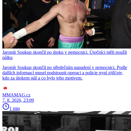
Jaromír Soukup skončil po útoku v nemocnici. Útočníci měli použít
pálku
Jaromír Soukup skončil po středečním napadení v nemocnici. Podle
dalších informací musel podstoupit operaci a policie nyní zjišťuje,
kdo za útokem stál a co bylo jeho motivem.
MMAMAG.cz
7. 8. 2026, 23:09
1 min