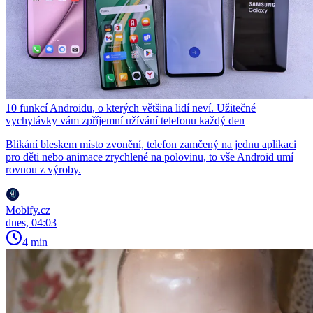
10 funkcí Androidu, o kterých většina lidí neví. Užitečné
vychytávky vám zpříjemní užívání telefonu každý den
Blikání bleskem místo zvonění, telefon zamčený na jednu aplikaci
pro děti nebo animace zrychlené na polovinu, to vše Android umí
rovnou z výroby.
Mobify.cz
dnes, 04:03
4 min