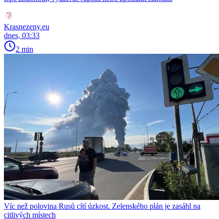
Krasnezeny.eu
dnes, 03:33
2 min
Víc než polovina Rusů cítí úzkost. Zelenského plán je zasáhl na
citlivých místech