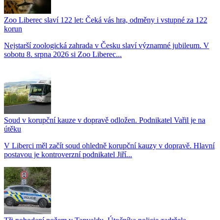
Zoo Liberec slaví 122 let: Čeká vás hra, odměny i vstupné za 122
korun
Nejstarší zoologická zahrada v Česku slaví významné jubileum. V
sobotu 8. srpna 2026 si Zoo Liberec...
Soud v korupční kauze v dopravě odložen. Podnikatel Vařil je na
útěku
V Liberci měl začít soud ohledně korupční kauzy v dopravě. Hlavní
postavou je kontroverzní podnikatel Jiří...