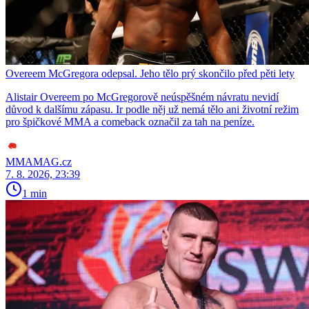
Overeem McGregora odepsal. Jeho tělo prý skončilo před pěti lety
Alistair Overeem po McGregorově neúspěšném návratu nevidí
důvod k dalšímu zápasu. Ir podle něj už nemá tělo ani životní režim
pro špičkové MMA a comeback označil za tah na peníze.
MMAMAG.cz
7. 8. 2026, 23:39
1 min