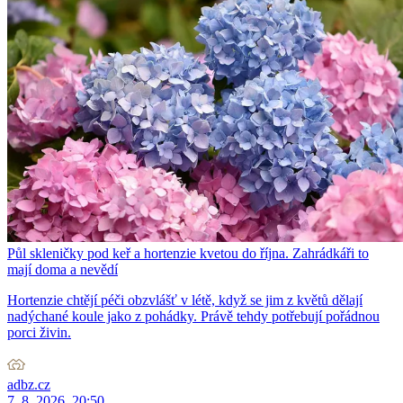
Půl skleničky pod keř a hortenzie kvetou do října. Zahrádkáři to
mají doma a nevědí
Hortenzie chtějí péči obzvlášť v létě, když se jim z květů dělají
nadýchané koule jako z pohádky. Právě tehdy potřebují pořádnou
porci živin.
adbz.cz
7. 8. 2026, 20:50