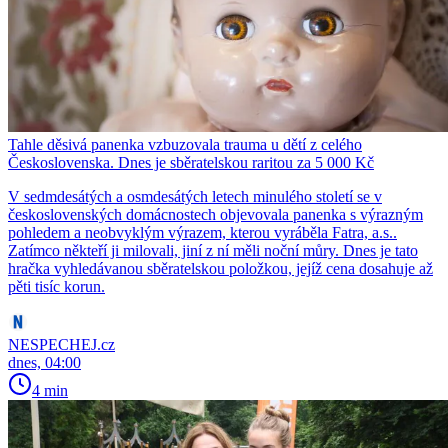
Tahle děsivá panenka vzbuzovala trauma u dětí z celého
Československa. Dnes je sběratelskou raritou za 5 000 Kč
V sedmdesátých a osmdesátých letech minulého století se v
československých domácnostech objevovala panenka s výrazným
pohledem a neobvyklým výrazem, kterou vyráběla Fatra, a.s..
Zatímco někteří ji milovali, jiní z ní měli noční můry. Dnes je tato
hračka vyhledávanou sběratelskou položkou, jejíž cena dosahuje až
pěti tisíc korun.
NESPECHEJ.cz
dnes, 04:00
4 min