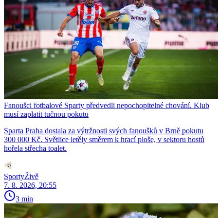
Fanoušci fotbalové Sparty předvedli nepochopitelné chování. Klub
musí zaplatit tučnou pokutu
Sparta Praha dostala za výtržnosti svých fanoušků v Brně pokutu
300 000 Kč. Světlice letěly směrem k hrací ploše, v sektoru hostů
hořela střecha toalet.
SportyŽivě
7. 8. 2026, 20:55
3 min