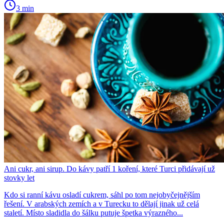
3 min
Ani cukr, ani sirup. Do kávy patří 1 koření, které Turci přidávají už
stovky let
Kdo si ranní kávu osladí cukrem, sáhl po tom nejobyčejnějším
řešení. V arabských zemích a v Turecku to dělají jinak už celá
staletí. Místo sladidla do šálku putuje špetka výrazného...