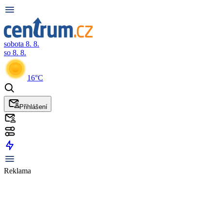
sobota 8. 8.
so 8. 8.
16°C
Přihlášení
Reklama