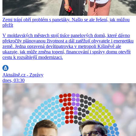
Zemi trápí obří problém s paneláky. Našlo se ale řešení, jak můžou
přežít
V moldavských městech stojí tisíce panelových domů, které dávno
překročily plánovanou životnost a dál zatěžují obyvatele i energetiku
země. Jedna opravená devítipatrovka v metropoli Kišiněvě ale
ukazuje, jak může změna topení, financování i správy domu otevřít
cestu k rozsáhlejší modernizaci.
Aktuálně.cz - Zprávy
dnes, 03:30