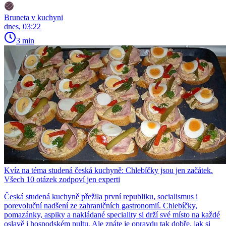
Bruneta v kuchyni
dnes, 03:22
3 min
Kvíz na téma studená česká kuchyně: Chlebíčky jsou jen začátek.
Všech 10 otázek zodpoví jen experti
Česká studená kuchyně přežila první republiku, socialismus i
porevoluční nadšení ze zahraničních gastronomií. Chlebíčky,
pomazánky, aspiky a nakládané speciality si drží své místo na každé
oslavě i hospodském pultu. Ale znáte je opravdu tak dobře, jak si