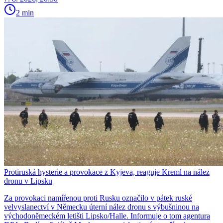
2 min
Protiruská hysterie a provokace z Kyjeva, reaguje Kreml na nález
dronu v Lipsku
Za provokaci namířenou proti Rusku označilo v pátek ruské
velvyslanectví v Německu úterní nález dronu s výbušninou na
východoněmeckém letišti Lipsko/Halle. Informuje o tom agentura