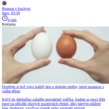
Bruneta v kuchyni
dnes, 03:39
4 min
Reklama
Dopřejte si dvě vejce každý den a sledujte změny, které nastanou s
vaším tělem
Když do jídelníčku zařadíte pravidelně vajíčka, budete se moci těšit
hned na několik různých pozitivních efektů, díky kterým můžete
lépe zhubnout, využívat vápník nebo zpomalit stárnutí.