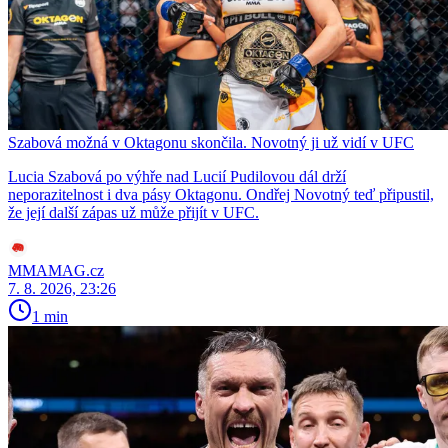
Szabová možná v Oktagonu skončila. Novotný ji už vidí v UFC
Lucia Szabová po výhře nad Lucií Pudilovou dál drží
neporazitelnost i dva pásy Oktagonu. Ondřej Novotný teď připustil,
že její další zápas už může přijít v UFC.
MMAMAG.cz
7. 8. 2026, 23:26
1 min