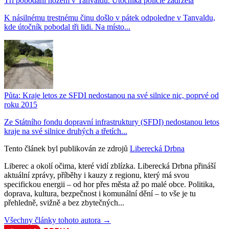
Tři pobodaní nožem v Tanvaldu. Útočníka policie zadržela
K násilnému trestnému činu došlo v pátek odpoledne v Tanvaldu,
kde útočník pobodal tři lidi. Na místo...
Půta: Kraje letos ze SFDI nedostanou na své silnice nic, poprvé od
roku 2015
Ze Státního fondu dopravní infrastruktury (SFDI) nedostanou letos
kraje na své silnice druhých a třetích...
Tento článek byl publikován ze zdrojů
Liberecká Drbna
Liberec a okolí očima, které vidí zblízka. Liberecká Drbna přináší
aktuální zprávy, příběhy i kauzy z regionu, který má svou
specifickou energii – od hor přes města až po malé obce. Politika,
doprava, kultura, bezpečnost i komunální dění – to vše je tu
přehledně, svižně a bez zbytečných...
Všechny články tohoto autora →