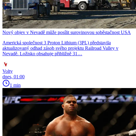
Nový objev v Nevadě může posílit surovinovou soběstačnost USA
Americká společnost 3 Proton Lithium (3PL) představila
aktualizovaný odhad zásob svého projektu Railroad Valley v
Nevadě. Ložisko obsahuje přibližně 31…
Volty
dnes, 01:00
1 min