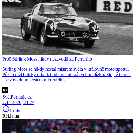
Proč Stirling Moss nikdy nezávodil za Ferrariho
Stirling Moss se nikdy nestal mistrem světa v královně motorsportu.
Přesto měl britský pilot k titulu několikrát velmi blízko. Stejně to měl
i se závodním postem u Ferrariho.
SvětFormule.cz
7. 8. 2026, 21:24
1 min
Reklama