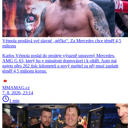
Vémola prodává své slavné „géčko“. Za Mercedes chce téměř 4,5
milionu
Karlos Vémola poslal do prodeje výrazně upravený Mercedes-
AMG G 63, který ho v minulosti doprovázel i k oltáři. Auto má
najeto přes 262 tisíc kilometrů a nový majitel za něj musí zaplatit
téměř 4,5 milionu korun.
MMAMAG.cz
7. 8. 2026, 23:14
1 min