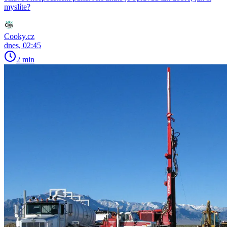
myslíte?
Cooky.cz
dnes, 02:45
2 min