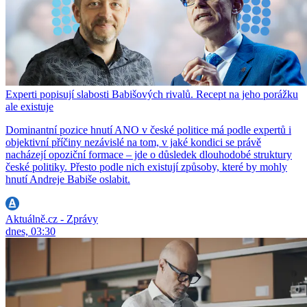
Experti popisují slabosti Babišových rivalů. Recept na jeho porážku
ale existuje
Dominantní pozice hnutí ANO v české politice má podle expertů i
objektivní příčiny nezávislé na tom, v jaké kondici se právě
nacházejí opoziční formace – jde o důsledek dlouhodobé struktury
české politiky. Přesto podle nich existují způsoby, které by mohly
hnutí Andreje Babiše oslabit.
Aktuálně.cz - Zprávy
dnes, 03:30