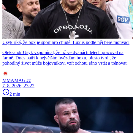
Usyk říká, že box je sport pro chudé. Luxus podle něj bere motivaci
Oleksandr Usyk vzpomínal, že už ve dvanácti letech pracoval na
farmě. Dnes patří k největším hvězdám boxu, přesto tvrdí, že
pohodlný život může bojovníkovi vzít ochotu ráno vstát a trénovat.
MMAMAG.cz
7. 8. 2026, 23:22
2 min