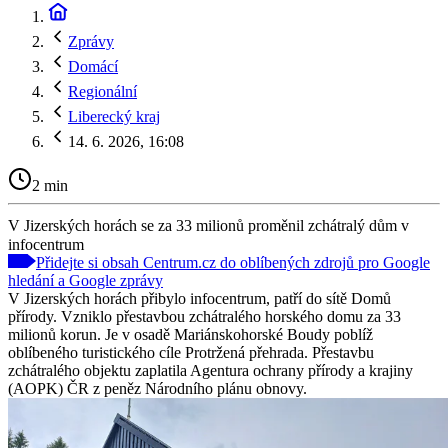
Zprávy
Domácí
Regionální
Liberecký kraj
14. 6. 2026, 16:08
2 min
V Jizerských horách se za 33 milionů proměnil zchátralý dům v
infocentrum
Přidejte si obsah Centrum.cz do oblíbených zdrojů pro Google
hledání a Google zprávy
V Jizerských horách přibylo infocentrum, patří do sítě Domů
přírody. Vzniklo přestavbou zchátralého horského domu za 33
milionů korun. Je v osadě Mariánskohorské Boudy poblíž
oblíbeného turistického cíle Protržená přehrada. Přestavbu
zchátralého objektu zaplatila Agentura ochrany přírody a krajiny
(AOPK) ČR z peněz Národního plánu obnovy.