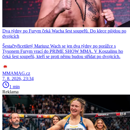
Dva týdny po Furym čeká Wacha šest soupeřů. Do klece půjdou po
dvojicích
Šestačtyřicetiletý Mariusz Wach se jen dva týdny po porážce s
Tysonem Furym vrací do PRIME SHOW MMA. V Koszalinu ho
čeká šest soupeřů, kteří se proti němu budou střídat po dvojicích.
MMAMAG.cz
7. 8. 2026, 23:34
1 min
Reklama