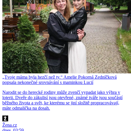
„Tvoje máma byla hezčí než ty.“ Amelie Pokorná Zedníčková
popsala nekonečné srovnávání s maminkou Lucií
Narodit se do herecké rodiny může zvenčí vypadat jako výhra v
loterii. Dveře do zákulisí jsou otevřené, známé tváře jsou součástí
běžného života a svět, ke kterému se jiní složitě propracovávají,
máte odmalička na dosah.
Žena.cz
dnes, 03:59