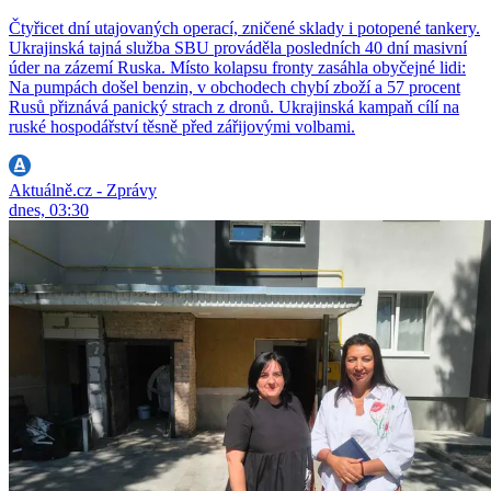
Čtyřicet dní utajovaných operací, zničené sklady i potopené tankery.
Ukrajinská tajná služba SBU prováděla posledních 40 dní masivní
úder na zázemí Ruska. Místo kolapsu fronty zasáhla obyčejné lidi:
Na pumpách došel benzin, v obchodech chybí zboží a 57 procent
Rusů přiznává panický strach z dronů. Ukrajinská kampaň cílí na
ruské hospodářství těsně před zářijovými volbami.
Aktuálně.cz - Zprávy
dnes, 03:30