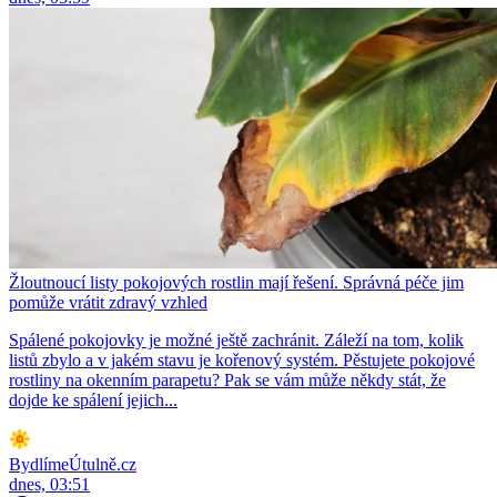
Žloutnoucí listy pokojových rostlin mají řešení. Správná péče jim
pomůže vrátit zdravý vzhled
Spálené pokojovky je možné ještě zachránit. Záleží na tom, kolik
listů zbylo a v jakém stavu je kořenový systém. Pěstujete pokojové
rostliny na okenním parapetu? Pak se vám může někdy stát, že
dojde ke spálení jejich...
BydlímeÚtulně.cz
dnes, 03:51