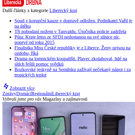
Další články z kategorie
Liberecký kraj
Soud v korupční kauze v dopravě odložen. Podnikatel Vařil je
na útěku
Tři pobodaní nožem v Tanvaldu. Útočníka policie zadržela
Půta: Kraje letos ze SFDI nedostanou na své silnice nic,
poprvé od roku 2015
Finalistka Miss České republiky je z Liberce. Ženy nejsou na
ozdobu, říká
Drama na lomnickém koupališti. Plavec zkolaboval, lidé na
sítích řešili pomoc svědků
Bozkovské jeskyně na Semilsku zažívají nečekaný nápor i za
tropických teplot
Zobrazit více
Zprávy
Domácí
Regionální
Liberecký kraj
Vybrali jsme pro vás
Magazíny a zajímavosti