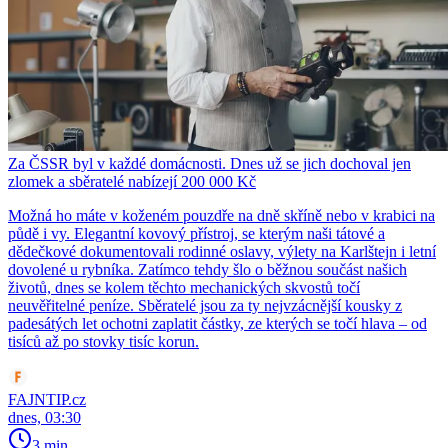
Za ČSSR byl v každé domácnosti. Dnes už se jich dochoval jen
zlomek a sběratelé nabízejí 200 000 Kč
Možná ho máte v koženém pouzdře na dně skříně nebo v krabici na
půdě i vy. Elegantní kovový přístroj, se kterým naši tátové a
dědečkové dokumentovali rodinné oslavy, výlety na Karlštejn i letní
dovolené u rybníka. Zatímco tehdy šlo o běžnou součást našich
životů, dnes se kolem těchto mechanických skvostů točí
neuvěřitelné peníze. Sběratelé jsou za ty nejvzácnější kousky z
padesátých let ochotni zaplatit částky, ze kterých se točí hlava – od
tisíců až po stovky tisíc korun.
FAJNTIP.cz
dnes, 03:30
3 min