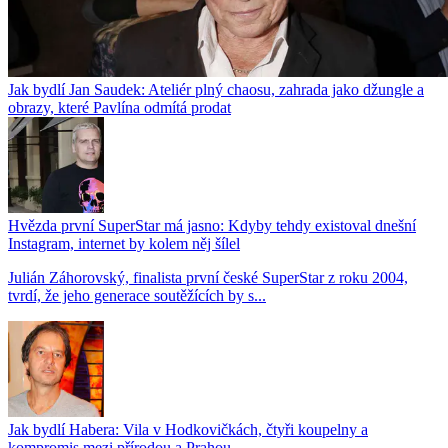
Jak bydlí Jan Saudek: Ateliér plný chaosu, zahrada jako džungle a
obrazy, které Pavlína odmítá prodat
Hvězda první SuperStar má jasno: Kdyby tehdy existoval dnešní
Instagram, internet by kolem něj šílel
Julián Záhorovský, finalista první české SuperStar z roku 2004,
tvrdí, že jeho generace soutěžících by s...
Jak bydlí Habera: Vila v Hodkovičkách, čtyři koupelny a
kompromis mezi přírodou a Prahou