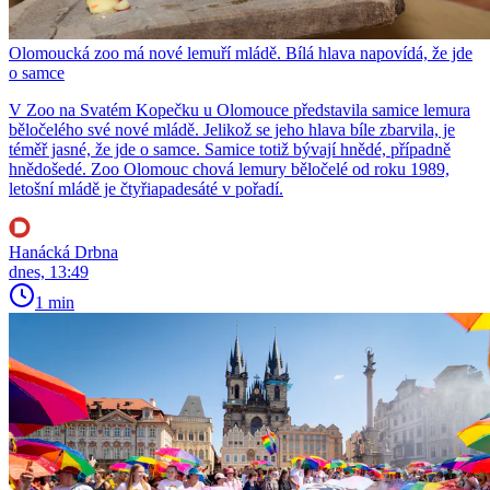
Olomoucká zoo má nové lemuří mládě. Bílá hlava napovídá, že jde
o samce
V Zoo na Svatém Kopečku u Olomouce představila samice lemura
běločelého své nové mládě. Jelikož se jeho hlava bíle zbarvila, je
téměř jasné, že jde o samce. Samice totiž bývají hnědé, případně
hnědošedé. Zoo Olomouc chová lemury běločelé od roku 1989,
letošní mládě je čtyřiapadesáté v pořadí.
Hanácká Drbna
dnes, 13:49
1 min