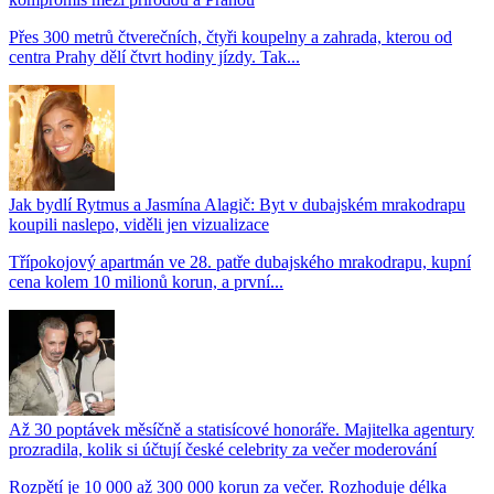
Přes 300 metrů čtverečních, čtyři koupelny a zahrada, kterou od
centra Prahy dělí čtvrt hodiny jízdy. Tak...
Jak bydlí Rytmus a Jasmína Alagič: Byt v dubajském mrakodrapu
koupili naslepo, viděli jen vizualizace
Třípokojový apartmán ve 28. patře dubajského mrakodrapu, kupní
cena kolem 10 milionů korun, a první...
Až 30 poptávek měsíčně a statisícové honoráře. Majitelka agentury
prozradila, kolik si účtují české celebrity za večer moderování
Rozpětí je 10 000 až 300 000 korun za večer. Rozhoduje délka