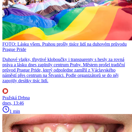
FOTO: Lásku všem. Prahou prošly tisíce lidí na duhovém průvodu
Prague Pride
Duhové vlajky, třpytivé kloboučky i transparenty s hesly za rovná
práva a lásku dnes zaplnily centrum Prahy. Městem prošel tradiční
průvod Prague Pride, který odpoledne zamířil z Václavského
náměstí přes centrum na Štvanici. Podle organizátorů se do něj
zapojily desítky tisíc lidí.
Pražská Drbna
dnes, 13:46
1 min