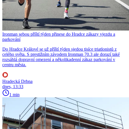
Ironman sebou příští týden přinese do Hradce zákazy vjezdu a
parkování
Do Hradce Králové se už příští týden sjedou tisíce triatlonistů z
celého světa. S prestižním závodem Ironman 70.3 ale dorazí také
rozsáhlá dopravní omezení a několikadenní zákaz parkování v
centru města.
Hradecká Drbna
dnes, 13:33
1 min