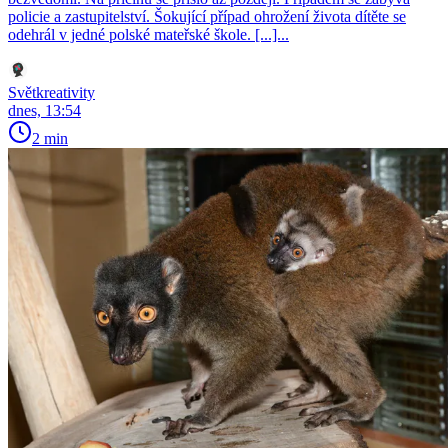
policie a zastupitelství. Šokující případ ohrožení života dítěte se
odehrál v jedné polské mateřské škole. [...]...
Světkreativity
dnes, 13:54
2 min