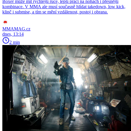
Boxer může mít rychlejší ruce, lepší práci na nohách i přesnější
kombinace. V MMA ale musí současně hlídat takedown, low kick,
klinč i submise, a tím se mění vzdálenost, postoj i obrana.
MMAMAG.cz
dnes, 13:14
2 min