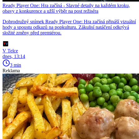
Ready Player One: Hra začíná - Slavné detaily na každém kroku,
obavy z konkurence a užší výběr na post režiséra
Dobrodružný snímek Ready Player One: Hra začíná přináší vizuální
hody a spoustu odkazů na popkulturu. Zákulisí natáčení odkrývá
složité změny před premiérou.
V Telce
dnes, 13:14
3 min
Reklama