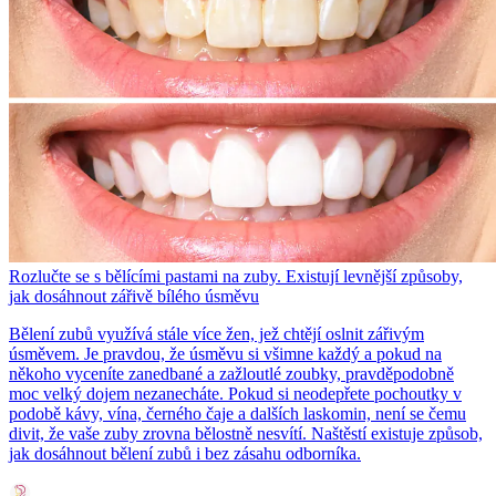
Rozlučte se s bělícími pastami na zuby. Existují levnější způsoby,
jak dosáhnout zářivě bílého úsměvu
Bělení zubů využívá stále více žen, jež chtějí oslnit zářivým
úsměvem. Je pravdou, že úsměvu si všimne každý a pokud na
někoho vyceníte zanedbané a zažloutlé zoubky, pravděpodobně
moc velký dojem nezanecháte. Pokud si neodepřete pochoutky v
podobě kávy, vína, černého čaje a dalších laskomin, není se čemu
divit, že vaše zuby zrovna bělostně nesvítí. Naštěstí existuje způsob,
jak dosáhnout bělení zubů i bez zásahu odborníka.