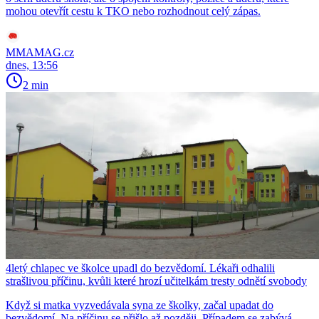
mohou otevřít cestu k TKO nebo rozhodnout celý zápas.
MMAMAG.cz
dnes, 13:56
2 min
4letý chlapec ve školce upadl do bezvědomí. Lékaři odhalili
strašlivou příčinu, kvůli které hrozí učitelkám tresty odnětí svobody
Když si matka vyzvedávala syna ze školky, začal upadat do
bezvědomí. Na příčinu se přišlo až později. Případem se zabývá