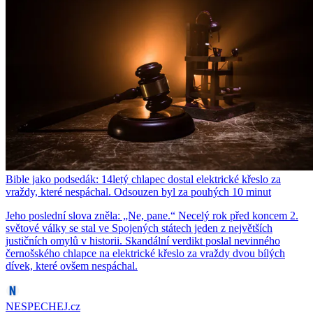
Bible jako podsedák: 14letý chlapec dostal elektrické křeslo za
vraždy, které nespáchal. Odsouzen byl za pouhých 10 minut
Jeho poslední slova zněla: „Ne, pane.“ Necelý rok před koncem 2.
světové války se stal ve Spojených státech jeden z největších
justičních omylů v historii. Skandální verdikt poslal nevinného
černošského chlapce na elektrické křeslo za vraždy dvou bílých
dívek, které ovšem nespáchal.
NESPECHEJ.cz