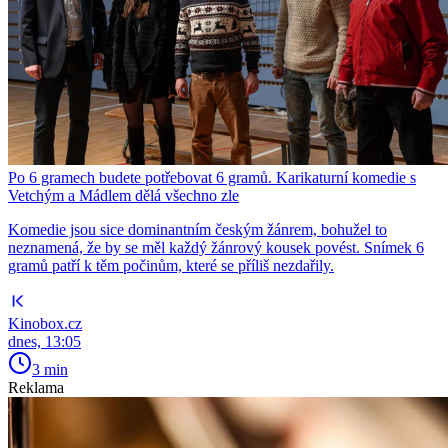
Po 6 gramech budete potřebovat 6 gramů. Karikaturní komedie s
Vetchým a Mádlem dělá všechno zle
Komedie jsou sice dominantním českým žánrem, bohužel to
neznamená, že by se měl každý žánrový kousek povést. Snímek 6
gramů patří k těm počinům, které se příliš nezdařily.
Kinobox.cz
dnes, 13:05
3 min
Reklama