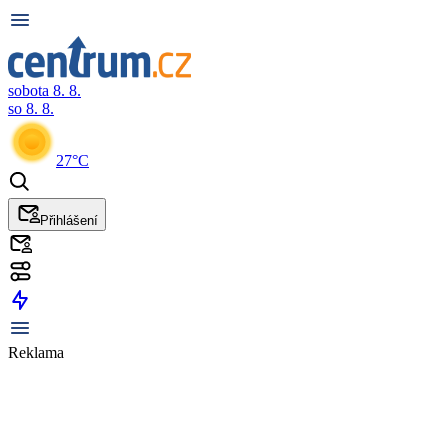
sobota 8. 8.
so 8. 8.
27°C
Přihlášení
Reklama