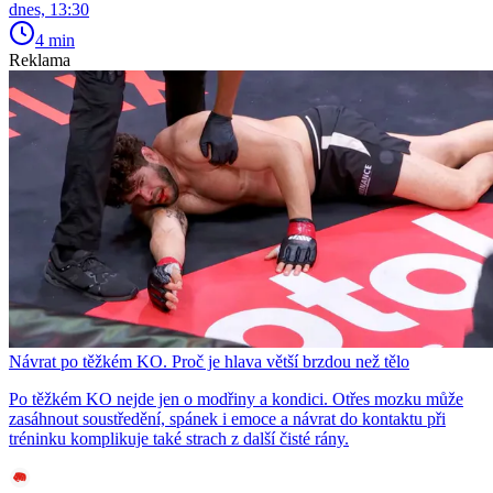
dnes, 13:30
4 min
Reklama
Návrat po těžkém KO. Proč je hlava větší brzdou než tělo
Po těžkém KO nejde jen o modřiny a kondici. Otřes mozku může
zasáhnout soustředění, spánek i emoce a návrat do kontaktu při
tréninku komplikuje také strach z další čisté rány.