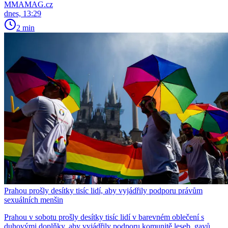
MMAMAG.cz
dnes, 13:29
2 min
Prahou prošly desítky tisíc lidí, aby vyjádřily podporu právům
sexuálních menšin
Prahou v sobotu prošly desítky tisíc lidí v barevném oblečení s
duhovými doplňky, aby vyjádřily podporu komunitě leseb, gayů,