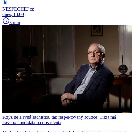
NESPECHEJ.cz
dnes, 13:00
3 min
Když ne slavná šachistka, tak respektovaný soudce. Tisza má
nového kandidáta na prezidenta