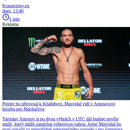
Krasnezeny.eu
dnes, 13:40
1 min
Reklama
Poirier ho přirovnal k Khabibovi. Masvidal vidí v Amosovovi
hrozbu pro Machačeva
Yaroslav Amosov si po dvou výhrách v UFC dál buduje pověst
muže, který může zamíchat velterovou vahou. Jorge Masvidal ho
nyní označil za mimořádně nebezpečného soupeře i pro šampiona