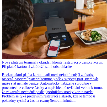
Nové platební terminály okrádají klienty restaurací o desítky korun.
Při platbě kartou si „krádež“ sami odsouhlasíte
Bezkontaktní platba kartou patří mezi nejoblíbenější způsoby
placení. Moderní platební terminály však skrývají past, která vás
může stát nemalé peníze. Automaticky nabízené spropitné v
procentech z celkové částky a nepřehledné ovládání vedou k tomu,
že zákazníci nechtěně posílají podnikům stovky korun navíc.
Problém se týká především restaurací a služeb, kde je tempo u
pokladny rychlé a čas na rozmyšlenou minimální.