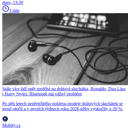
dnes, 13:30
3 min
Stále více lidí opět spoléhá na drátová sluchátka, Ronaldo, Dua Lipa
i Harry Styles. Bluetooth má vážný problém
Po pěti letech nepřetržitého poklesu prodeje drátových sluchátek se
trend otočil a v prvních týdnech roku 2026 tržby vyskočily o 20 %.
Mobify.cz