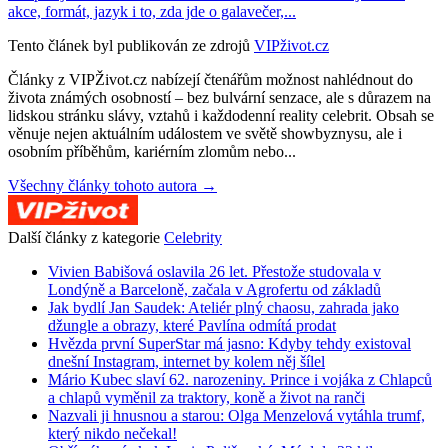
akce, formát, jazyk i to, zda jde o galavečer,...
Tento článek byl publikován ze zdrojů
VIPživot.cz
Články z VIPŽivot.cz nabízejí čtenářům možnost nahlédnout do
života známých osobností – bez bulvární senzace, ale s důrazem na
lidskou stránku slávy, vztahů i každodenní reality celebrit. Obsah se
věnuje nejen aktuálním událostem ve světě showbyznysu, ale i
osobním příběhům, kariérním zlomům nebo...
Všechny články tohoto autora →
Další články z kategorie
Celebrity
Vivien Babišová oslavila 26 let. Přestože studovala v
Londýně a Barceloně, začala v Agrofertu od základů
Jak bydlí Jan Saudek: Ateliér plný chaosu, zahrada jako
džungle a obrazy, které Pavlína odmítá prodat
Hvězda první SuperStar má jasno: Kdyby tehdy existoval
dnešní Instagram, internet by kolem něj šílel
Mário Kubec slaví 62. narozeniny. Prince i vojáka z Chlapců
a chlapů vyměnil za traktory, koně a život na ranči
Nazvali ji hnusnou a starou: Olga Menzelová vytáhla trumf,
který nikdo nečekal!