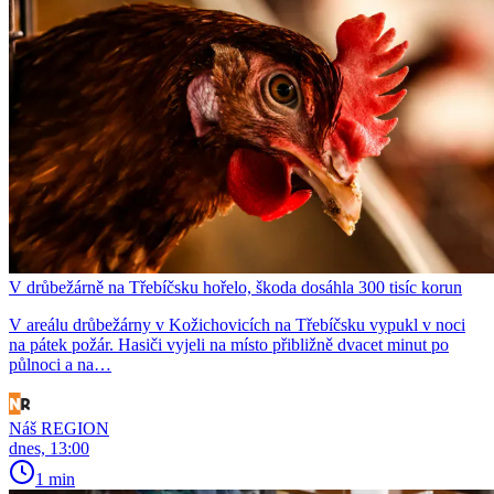
V drůbežárně na Třebíčsku hořelo, škoda dosáhla 300 tisíc korun
V areálu drůbežárny v Kožichovicích na Třebíčsku vypukl v noci
na pátek požár. Hasiči vyjeli na místo přibližně dvacet minut po
půlnoci a na…
Náš REGION
dnes, 13:00
1 min