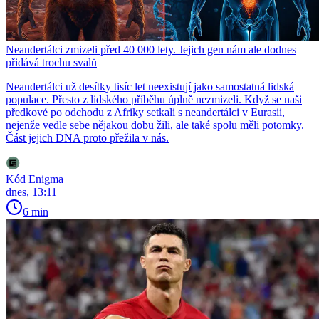
Neandertálci zmizeli před 40 000 lety. Jejich gen nám ale dodnes
přidává trochu svalů
Neandertálci už desítky tisíc let neexistují jako samostatná lidská
populace. Přesto z lidského příběhu úplně nezmizeli. Když se naši
předkové po odchodu z Afriky setkali s neandertálci v Eurasii,
nejenže vedle sebe nějakou dobu žili, ale také spolu měli potomky.
Část jejich DNA proto přežila v nás.
Kód Enigma
dnes, 13:11
6 min