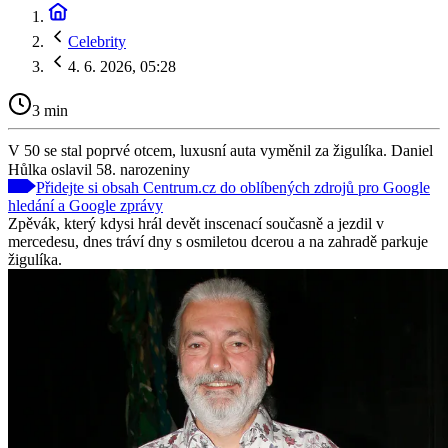
Celebrity
4. 6. 2026, 05:28
3 min
V 50 se stal poprvé otcem, luxusní auta vyměnil za žigulíka. Daniel
Hůlka oslavil 58. narozeniny
Přidejte si obsah Centrum.cz do oblíbených zdrojů pro Google
hledání a Google zprávy
Zpěvák, který kdysi hrál devět inscenací současně a jezdil v
mercedesu, dnes tráví dny s osmiletou dcerou a na zahradě parkuje
žigulíka.