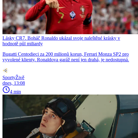
Lásky CR7. Boháč Ronaldo ukázal svoje naleštěné krásky v
hodnotě půl miliardy
Bugatti Centodieci za 200 milionů korun, Ferrari Monza SP2 pro
vyvolené klienty. Ronaldova garáž není jen drahá, je nedostupná.
SportyŽivě
dnes, 13:08
4 min