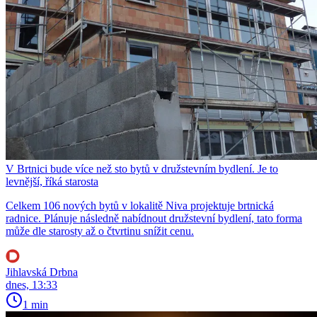
V Brtnici bude více než sto bytů v družstevním bydlení. Je to
levnější, říká starosta
Celkem 106 nových bytů v lokalitě Niva projektuje brtnická
radnice. Plánuje následně nabídnout družstevní bydlení, tato forma
může dle starosty až o čtvrtinu snížit cenu.
Jihlavská Drbna
dnes, 13:33
1 min