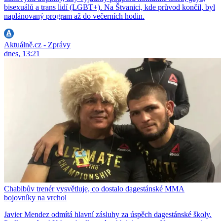
bisexuálů a trans lidí (LGBT+). Na Štvanici, kde průvod končil, byl
naplánovaný program až do večerních hodin.
Aktuálně.cz - Zprávy
dnes, 13:21
Chabibův trenér vysvětluje, co dostalo dagestánské MMA
bojovníky na vrchol
Javier Mendez odmítá hlavní zásluhy za úspěch dagestánské školy.