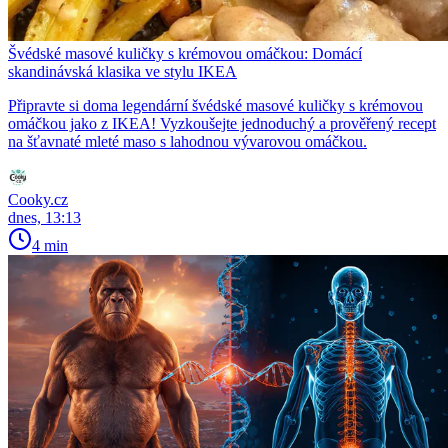
Švédské masové kuličky s krémovou omáčkou: Domácí
skandinávská klasika ve stylu IKEA
Připravte si doma legendární švédské masové kuličky s krémovou
omáčkou jako z IKEA! Vyzkoušejte jednoduchý a prověřený recept
na šťavnaté mleté maso s lahodnou vývarovou omáčkou.
Cooky.cz
dnes, 13:13
4 min