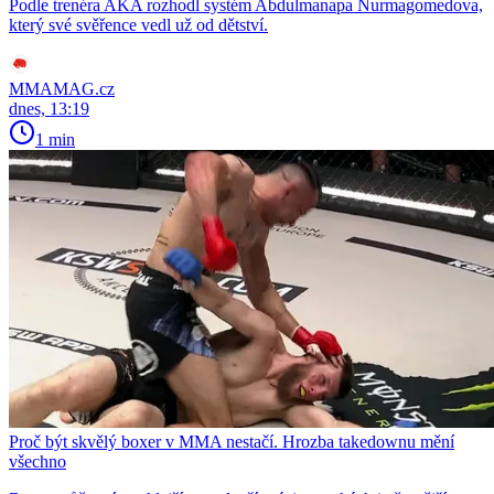
Podle trenéra AKA rozhodl systém Abdulmanapa Nurmagomedova,
který své svěřence vedl už od dětství.
MMAMAG.cz
dnes, 13:19
1 min
Proč být skvělý boxer v MMA nestačí. Hrozba takedownu mění
všechno