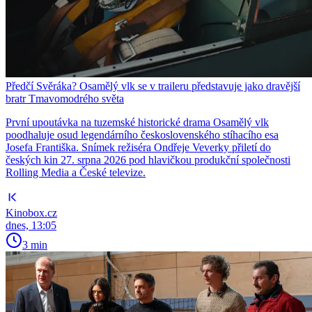
Předčí Svěráka? Osamělý vlk se v traileru představuje jako dravější
bratr Tmavomodrého světa
První upoutávka na tuzemské historické drama Osamělý vlk
poodhaluje osud legendárního československého stíhacího esa
Josefa Františka. Snímek režiséra Ondřeje Veverky přiletí do
českých kin 27. srpna 2026 pod hlavičkou produkční společnosti
Rolling Media a České televize.
Kinobox.cz
dnes, 13:05
3 min