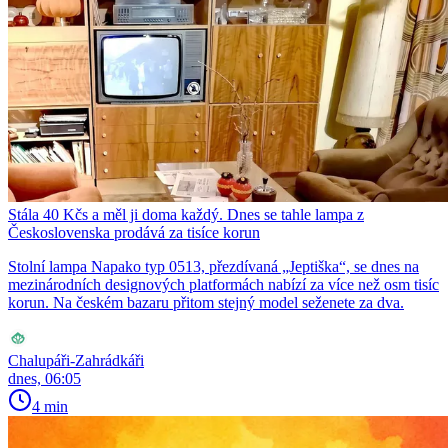
Stála 40 Kčs a měl ji doma každý. Dnes se tahle lampa z
Československa prodává za tisíce korun
Stolní lampa Napako typ 0513, přezdívaná „Jeptiška“, se dnes na
mezinárodních designových platformách nabízí za více než osm tisíc
korun. Na českém bazaru přitom stejný model seženete za dva.
Chalupáři-Zahrádkáři
dnes, 06:05
4 min