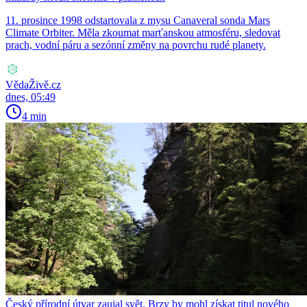
11. prosince 1998 odstartovala z mysu Canaveral sonda Mars
Climate Orbiter. Měla zkoumat marťanskou atmosféru, sledovat
prach, vodní páru a sezónní změny na povrchu rudé planety.
VědaŽivě.cz
dnes, 05:49
4 min
Český přírodní útvar zaujal svět. Brzy by mohl získat titul nového