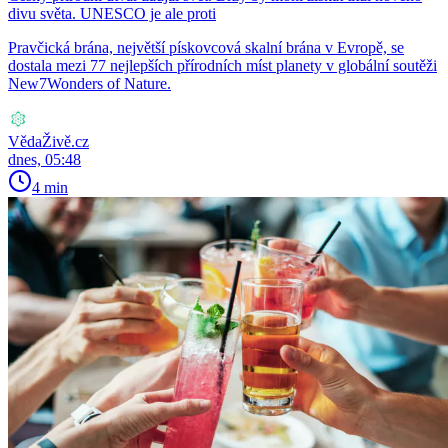
divu světa. UNESCO je ale proti
Pravčická brána, největší pískovcová skalní brána v Evropě, se
dostala mezi 77 nejlepších přírodních míst planety v globální soutěži
New7Wonders of Nature.
VědaŽivě.cz
dnes, 05:48
4 min