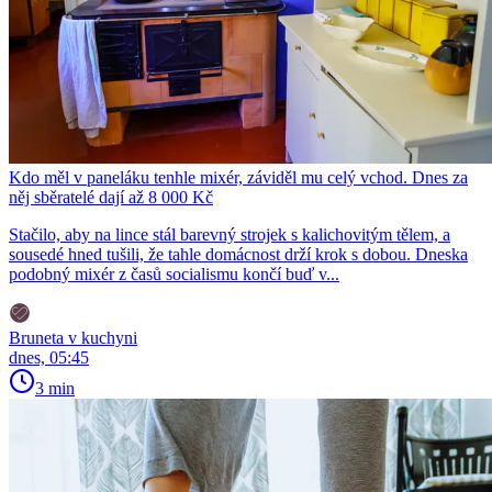
Kdo měl v paneláku tenhle mixér, záviděl mu celý vchod. Dnes za
něj sběratelé dají až 8 000 Kč
Stačilo, aby na lince stál barevný strojek s kalichovitým tělem, a
sousedé hned tušili, že tahle domácnost drží krok s dobou. Dneska
podobný mixér z časů socialismu končí buď v...
Bruneta v kuchyni
dnes, 05:45
3 min