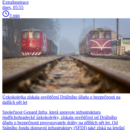
ExtraInspirace
dnes, 05:55
3 min
Úzkokolejka získala osvědčení Drážního úřadu o bezpečnosti na
dalších pět let
Společnost Gepard Infra, která spravuje infrastrukturu
jindřichohradecké úzkokolejky, získala osvědčení od Drážního
úřadu o bezpečnosti provozovatele dráhy na příštích pět let. Od
Státního fondu dopravní infrastruktury (SFDI) také získá na letošní