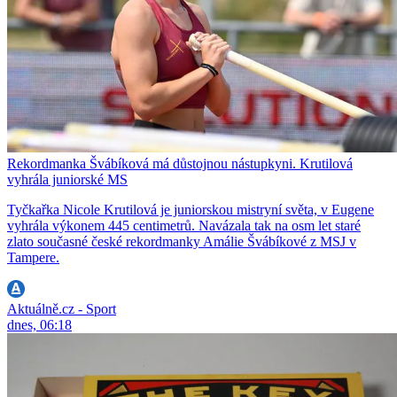
Rekordmanka Švábíková má důstojnou nástupkyni. Krutilová
vyhrála juniorské MS
Tyčkařka Nicole Krutilová je juniorskou mistryní světa, v Eugene
vyhrála výkonem 445 centimetrů. Navázala tak na osm let staré
zlato současné české rekordmanky Amálie Švábíkové z MSJ v
Tampere.
Aktuálně.cz - Sport
dnes, 06:18