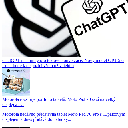
ChatGPT ruší limity pro textové konverzace. Nový model GPT-5.6
Luna bude k dispozici všem uživatelům
Motorola rozšiřuje portfolio tabletů: Moto Pad 70 sází na velký
displej a 5G
Motorola nedávno představila tablet Moto Pad 70 Pro s 13palcovým
displejem a dnes přidává do nabídky...