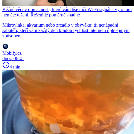
Běžné věci v domácnosti, které vám tiše ničí Wi-Fi signál a vy o tom
nemáte tušení. Řešení je poměrně snadné
Mikrovlnka, akvárium nebo zrcadlo v obýváku: tři nenápadní
sabotéři, kteří vám každý den kradou rychlost internetu úplně jiným
způsobem.
Mobify.cz
dnes, 06:41
4 min