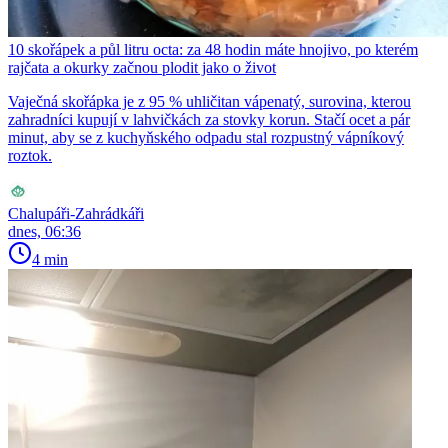
10 skořápek a půl litru octa: za 48 hodin máte hnojivo, po kterém
rajčata a okurky začnou plodit jako o život
Vaječná skořápka je z 95 % uhličitan vápenatý, surovina, kterou
zahradníci kupují v lahvičkách za stovky korun. Stačí ocet a pár
minut, aby se z kuchyňského odpadu stal rozpustný vápníkový
roztok.
Chalupáři-Zahrádkáři
dnes, 06:36
4 min