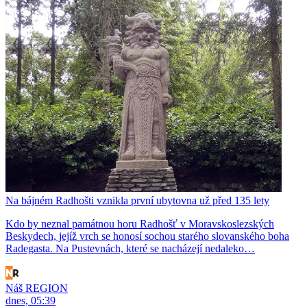
Na bájném Radhošti vznikla první ubytovna už před 135 lety
Kdo by neznal památnou horu Radhošť v Moravskoslezských
Beskydech, jejíž vrch se honosí sochou starého slovanského boha
Radegasta. Na Pustevnách, které se nacházejí nedaleko…
Náš REGION
dnes, 05:39