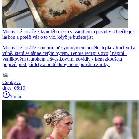
Moravské koláče z kynutého těsta s tvarohem a povidly: Upečte je s
láskou a potěší vás o to víc, když je budete jíst
Moravské koláče jsou pro mě synonymem neděle, tepla v kuchyni a
vůně, která se táhne celým bytem. Tenhle recept s dvojí náplní -
vanilkovým tvarohem a švestkovými povidly - jsem zkoušela
poprvé před pár lety a od té doby ho nepouštím z ruky.
Cooky.cz
dnes, 06:19
5 min