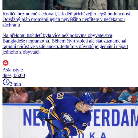
Rodiče bezmocně sledovali, jak děti přicházejí o lepší budoucnost.
Odvážný plán proměnil jejich největšího nepřítele v nečekanou
záchranu
Na přelomu tisíciletí byla více než polovina obyvatelstva
Bangladéše negramotná. Během čtvrt století ale stát zaznamenal
rapidní nárůst ve vzdělanosti. Jedním z důvodů je geniální nápad
jednoho z obyvatel.
Asianstyle
dnes, 06:00
3 min