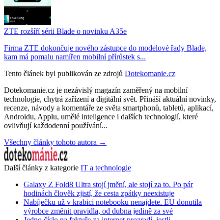
ZTE rozšíří sérii Blade o novinku A35e
Firma ZTE dokončuje nového zástupce do modelové řady Blade,
kam má pomalu namířen mobilní přírůstek s...
Tento článek byl publikován ze zdrojů
Dotekomanie.cz
Dotekomanie.cz je nezávislý magazín zaměřený na mobilní
technologie, chytrá zařízení a digitální svět. Přináší aktuální novinky,
recenze, návody a komentáře ze světa smartphonů, tabletů, aplikací,
Androidu, Applu, umělé inteligence i dalších technologií, které
ovlivňují každodenní používání...
Všechny články tohoto autora →
Další články z kategorie
IT a technologie
Galaxy Z Fold8 Ultra stojí jmění, ale stojí za to. Po pár
hodinách člověk zjistí, že cesta zpátky neexistuje
Nabíječku už v krabici notebooku nenajdete. EU donutila
výrobce změnit pravidla, od dubna jedině za své
Jedno číslo na faktuře za internet prozradí, jestli