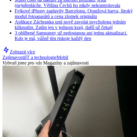
(ne)přeplácíte. Většina Čechů ho nikdy nekontrolovala
Fejkové iPhony zaplavily Barcelonu. Oranžová barva, široký
modul fotoaparátů a cena zlomek originálu
Aplikace Záchranka umí nově zavolat psychologa jedním
kliknutím. Zatím jen v jednom kraji, další už čekají
3 oblíbené Samsungy už nedostanou ani jednu aktualizaci.
Kdo je má, vážně tím riskuje každý den
Zobrazit více
Zajímavosti
IT a technologie
Mobil
Vybrali jsme pro vás
Magazíny a zajímavosti