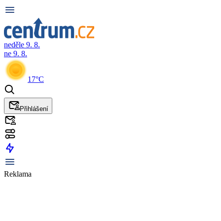
neděle 9. 8.
ne 9. 8.
17°C
Přihlášení
Reklama