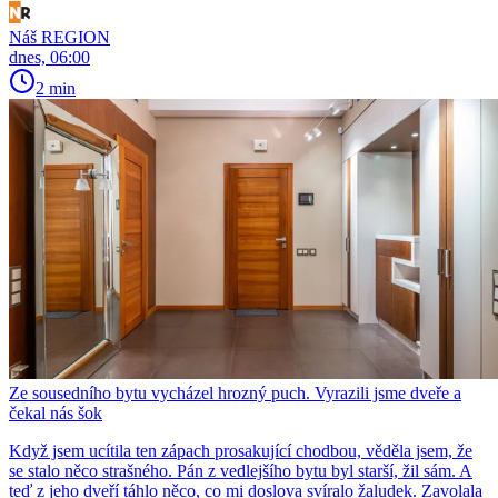
Náš REGION
dnes, 06:00
2 min
Ze sousedního bytu vycházel hrozný puch. Vyrazili jsme dveře a
čekal nás šok
Když jsem ucítila ten zápach prosakující chodbou, věděla jsem, že
se stalo něco strašného. Pán z vedlejšího bytu byl starší, žil sám. A
teď z jeho dveří táhlo něco, co mi doslova svíralo žaludek. Zavolala