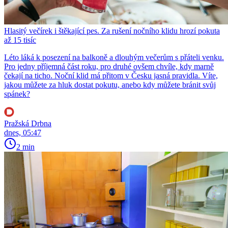
Hlasitý večírek i štěkající pes. Za rušení nočního klidu hrozí pokuta
až 15 tisíc
Léto láká k posezení na balkoně a dlouhým večerům s přáteli venku.
Pro jedny příjemná část roku, pro druhé ovšem chvíle, kdy marně
čekají na ticho. Noční klid má přitom v Česku jasná pravidla. Víte,
jakou můžete za hluk dostat pokutu, anebo kdy můžete bránit svůj
spánek?
Pražská Drbna
dnes, 05:47
2 min