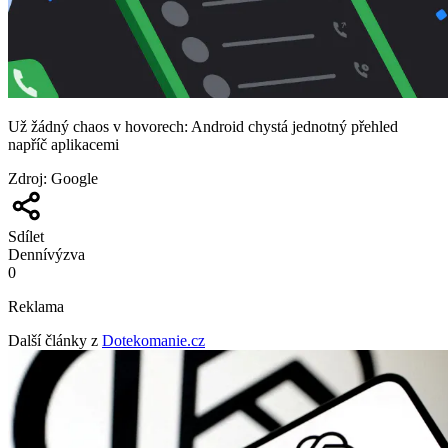
Už žádný chaos v hovorech: Android chystá jednotný přehled
napříč aplikacemi
Zdroj
:
Google
Sdílet
Denní
výzva
0
Reklama
Další články z
Dotekomanie.cz