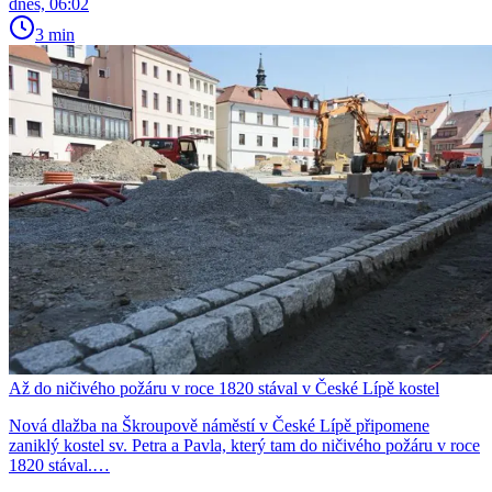
dnes, 06:02
3 min
Až do ničivého požáru v roce 1820 stával v České Lípě kostel
Nová dlažba na Škroupově náměstí v České Lípě připomene
zaniklý kostel sv. Petra a Pavla, který tam do ničivého požáru v roce
1820 stával.…