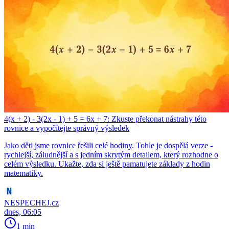
4(x + 2) - 3(2x - 1) + 5 = 6x + 7: Zkuste překonat nástrahy této
rovnice a vypočítejte správný výsledek
Jako děti jsme rovnice řešili celé hodiny. Tohle je dospělá verze -
rychlejší, záludnější a s jedním skrytým detailem, který rozhodne o
celém výsledku. Ukažte, zda si ještě pamatujete základy z hodin
matematiky.
NESPECHEJ.cz
dnes, 06:05
1 min