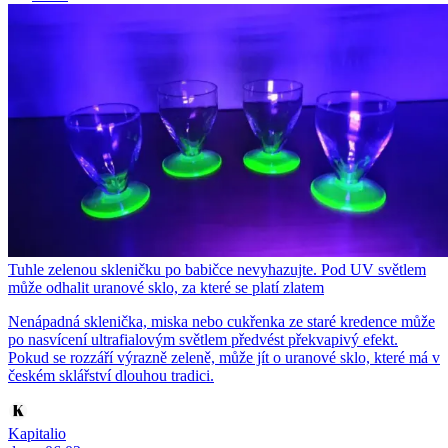
Tuhle zelenou skleničku po babičce nevyhazujte. Pod UV světlem
může odhalit uranové sklo, za které se platí zlatem
Nenápadná sklenička, miska nebo cukřenka ze staré kredence může
po nasvícení ultrafialovým světlem předvést překvapivý efekt.
Pokud se rozzáří výrazně zeleně, může jít o uranové sklo, které má v
českém sklářství dlouhou tradici.
Kapitalio