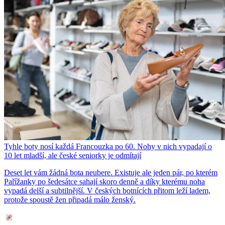
Tyhle boty nosí každá Francouzka po 60. Nohy v nich vypadají o
10 let mladší, ale české seniorky je odmítají
Deset let vám žádná bota neubere. Existuje ale jeden pár, po kterém
Pařížanky po šedesátce sahají skoro denně a díky kterému noha
vypadá delší a subtilnější. V českých botnících přitom leží ladem,
protože spoustě žen připadá málo ženský.