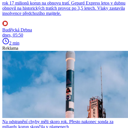
rok 17 milionů korun na obnovu tratí. Gepard Express letos v dubnu
obnovil na historických tratích provoz po 3,5 letech. Vlaky zastavila
insolvence předchozího majitele.
Budějcká Drbna
dnes, 05:50
2 min
Reklama
Na odstranění chyby měli skoro rok. Přesto nakonec sonda za
miliardy korun skončila v plamenech