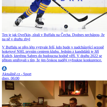
Ten je jak Ovečkin, zírali v Buffalu na Čecha. Dodnes nechápou, že
na ně v draftu zbyl
V Buffalu se přes léto vytrvale řeší, kdo bude v nadcházející sezoně
hokejové NHL prvním centrem klubu. Jedním z kandidátů je Jiří
Kulich, kterému Sabres do budoucna hodně věří. V draftu 2022 se
přitom smiřovali s tím, že jim českou naději vyfoukne konkurence.
Aktuálně.cz - Sport
dnes, 06:00