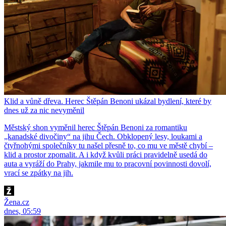
Klid a vůně dřeva. Herec Štěpán Benoni ukázal bydlení, které by
dnes už za nic nevyměnil
Městský shon vyměnil herec Štěpán Benoni za romantiku
„kanadské divočiny“ na jihu Čech. Obklopený lesy, loukami a
čtyřnohými společníky tu našel přesně to, co mu ve městě chybí –
klid a prostor zpomalit. A i když kvůli práci pravidelně usedá do
auta a vyráží do Prahy, jakmile mu to pracovní povinnosti dovolí,
vrací se zpátky na jih.
Žena.cz
dnes, 05:59