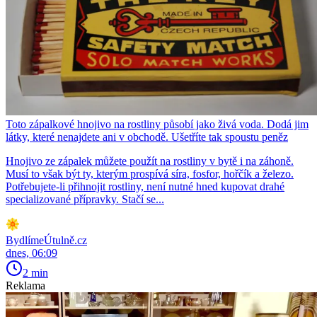
Toto zápalkové hnojivo na rostliny působí jako živá voda. Dodá jim
látky, které nenajdete ani v obchodě. Ušetříte tak spoustu peněz
Hnojivo ze zápalek můžete použít na rostliny v bytě i na záhoně.
Musí to však být ty, kterým prospívá síra, fosfor, hořčík a železo.
Potřebujete-li přihnojit rostliny, není nutné hned kupovat drahé
specializované přípravky. Stačí se...
BydlímeÚtulně.cz
dnes, 06:09
2 min
Reklama