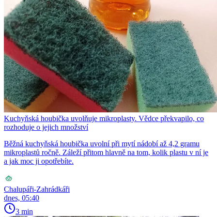
Kuchyňská houbička uvolňuje mikroplasty. Vědce překvapilo, co
rozhoduje o jejich množství
Běžná kuchyňská houbička uvolní při mytí nádobí až 4,2 gramu
mikroplastů ročně. Záleží přitom hlavně na tom, kolik plastu v ní je
a jak moc ji opotřebíte.
Chalupáři-Zahrádkáři
dnes, 05:40
3 min