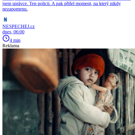
jsem správce. Ten policii. A pak přišel moment, na který nikdy
nezapomenu.
NESPECHEJ.cz
dnes, 06:00
4 min
Reklama