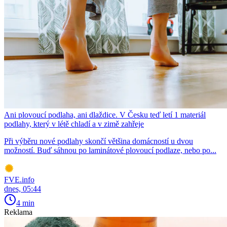
Ani plovoucí podlaha, ani dlaždice. V Česku teď letí 1 materiál
podlahy, který v létě chladí a v zimě zahřeje
Při výběru nové podlahy skončí většina domácností u dvou
možností. Buď sáhnou po laminátové plovoucí podlaze, nebo po...
FVE.info
dnes, 05:44
4 min
Reklama