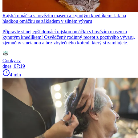
Rajská omáčka s hovězím masem a kynutým knedlíkem: Jak na
hladkou omáčku se základem v silném vývaru
Připravte si nejlepší domácí rajskou omáčku s hovězím masem a
kynutým knedlíkem! Osvědčený rodinný recept z poctivého vývaru,
zjemněný smetanou a bez zbytečného koření, který si zamilujete.
Cooky.cz
dnes, 07:19
4 min