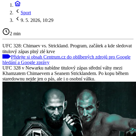
Sport
9. 5. 2026, 10:29
2 min
UFC 328: Chimaev vs. Strickland. Program, začátek a kde sledovat
titulový zápas plný zlé krve
Přidejte si obsah Centrum.cz do oblíbených zdrojů pro Google
hledání a Google zprávy
UFC 328 v Newarku nabídne titulový zápas střední váhy mezi
Khamzatem Chimaevem a Seanem Stricklandem. Po kopu během
staredownu nejde jen o pás, ale i o osobní válku.