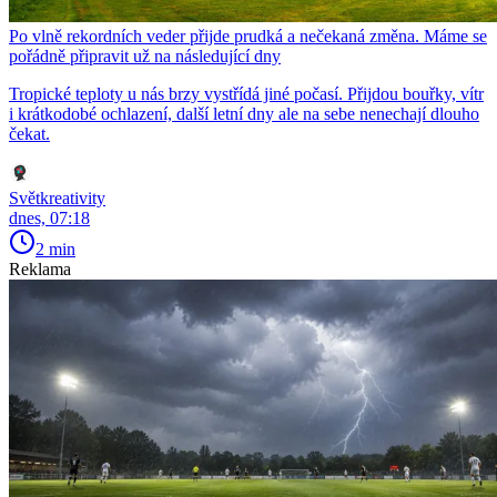
Po vlně rekordních veder přijde prudká a nečekaná změna. Máme se
pořádně připravit už na následující dny
Tropické teploty u nás brzy vystřídá jiné počasí. Přijdou bouřky, vítr
i krátkodobé ochlazení, další letní dny ale na sebe nenechají dlouho
čekat.
Světkreativity
dnes, 07:18
2 min
Reklama