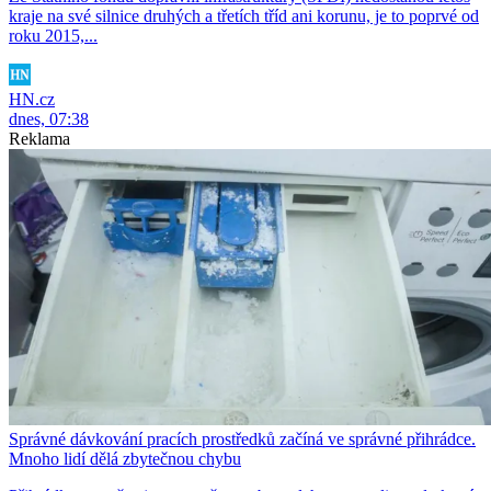
kraje na své silnice druhých a třetích tříd ani korunu, je to poprvé od
roku 2015,...
HN.cz
dnes, 07:38
Reklama
Správné dávkování pracích prostředků začíná ve správné přihrádce.
Mnoho lidí dělá zbytečnou chybu