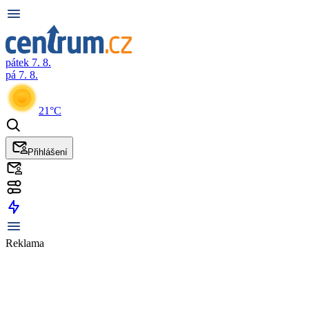
pátek 7. 8.
pá 7. 8.
21°C
Přihlášení
Reklama