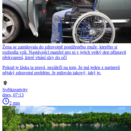
Žena se zamilovala do zdravotně postiženého muže, kterého si
rozhodla vzít. Nastávající manžel pro ni v jejich velký den připravil
překvapení, které vhání slzy do očí
Pokud je láska ta pravá, nezáleží na tom, že má jeden z partnerů
nějaký zdravotní problém. Je milován takový, jaký je.
Světkreativity
dnes, 07:13
2 min