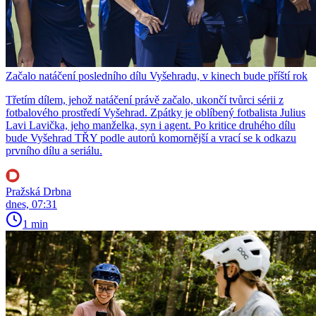
Začalo natáčení posledního dílu Vyšehradu, v kinech bude příští rok
Třetím dílem, jehož natáčení právě začalo, ukončí tvůrci sérii z
fotbalového prostředí Vyšehrad. Zpátky je oblíbený fotbalista Julius
Lavi Lavička, jeho manželka, syn i agent. Po kritice druhého dílu
bude Vyšehrad TŘY podle autorů komornější a vrací se k odkazu
prvního dílu a seriálu.
Pražská Drbna
dnes, 07:31
1 min