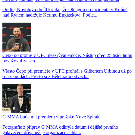
Ondřej Novotný odmítl kritiku, že Oktagon po incidentu v Kolíně
nad Rýnem nadržuje Kerimu Engizekovi. Podle...
Čepo po prohře v UFC neskrýval emoce. Nástup před 25 tisíci lidmi
považoval za sen
Vlasto Čepo při premiéře v UFC prohrál s Gilbertem Urbinou už po
61 sekundách. Přesto si z Bělehradu odvezl...
G MMA bude mít premiéru v pražské Nové Spirále
Fotografie z příprav G MMA odkryla datum i dějiště prvního
galavečera dřív, než je organizace stihla...