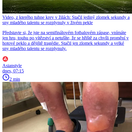
Video, z kterého tuhne krev v žilách: Stačil jediný zlomek sekundy a
sny mladého talentu se rozplynuly v živém pekle
Představte si, že jste na semifinálovém fotbalovém zápase, vnímáte
jen hru, touhu po vítězství a netušíte, že se hřiště za chvíli promění v
hotové peklo a dějiště tragédie. Stačil jen zlomek sekundy a velké
sny mladého talentu se rozplynuly.
Asianstyle
dnes, 07:15
2 min