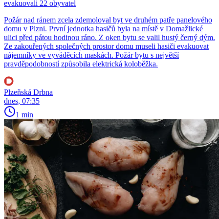
evakuovali 22 obyvatel
Požár nad ránem zcela zdemoloval byt ve druhém patře panelového
domu v Plzni. První jednotka hasičů byla na místě v Domažlické
ulici před pátou hodinou ráno. Z oken bytu se valil hustý černý dým.
Ze zakouřených společných prostor domu museli hasiči evakuovat
nájemníky ve vyváděcích maskách. Požár bytu s největší
pravděpodobností způsobila elektrická koloběžka.
Plzeňská Drbna
dnes, 07:35
1 min