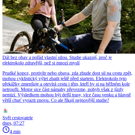
Dál bez obav a pořád vlastní silou. Studie ukazují, proč je
elektrokolo zdravější, než si mnozí myslí
Prudké kopce, protivítr nebo obava, zda zbude dost sil na cestu zpět,
mohou cyklistický výlet zhatit ještě před startem. Elektrokolo tyto
překážky zmenšuje a otevírá cestu i těm, kteří by si na běžném kole
netroufli. Motor sice část námahy převezme, pohyb však z jízdy
nemizí. Výsledkem mohou být delší trasy, více času venku a hlavně
větší chuť vyrazit znovu. Co ale říkají nejnovější studie?
Svět cestovatele
dnes, 07:27
4 min