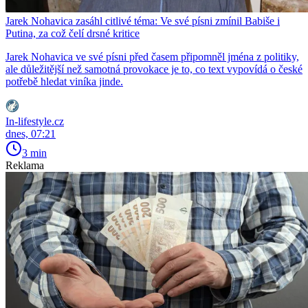
Jarek Nohavica zasáhl citlivé téma: Ve své písni zmínil Babiše i
Putina, za což čelí drsné kritice
Jarek Nohavica ve své písni před časem připomněl jména z politiky,
ale důležitější než samotná provokace je to, co text vypovídá o české
potřebě hledat viníka jinde.
In-lifestyle.cz
dnes, 07:21
3 min
Reklama