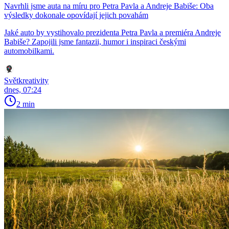
Navrhli jsme auta na míru pro Petra Pavla a Andreje Babiše: Oba
výsledky dokonale opovídají jejich povahám
Jaké auto by vystihovalo prezidenta Petra Pavla a premiéra Andreje
Babiše? Zapojili jsme fantazii, humor i inspiraci českými
automobilkami.
Světkreativity
dnes, 07:24
2 min