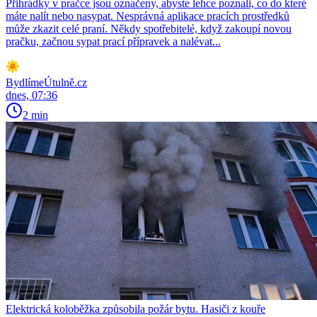
Přihrádky v pračce jsou označeny, abyste lehce poznali, co do které
máte nalít nebo nasypat. Nesprávná aplikace pracích prostředků
může zkazit celé praní. Někdy spotřebitelé, když zakoupí novou
pračku, začnou sypat prací přípravek a nalévat...
BydlímeÚtulně.cz
dnes, 07:36
2 min
Elektrická koloběžka způsobila požár bytu. Hasiči z kouře