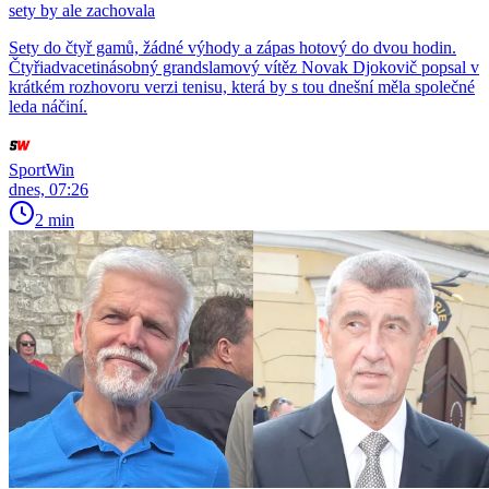
sety by ale zachovala
Sety do čtyř gamů, žádné výhody a zápas hotový do dvou hodin.
Čtyřiadvacetinásobný grandslamový vítěz Novak Djokovič popsal v
krátkém rozhovoru verzi tenisu, která by s tou dnešní měla společné
leda náčiní.
SportWin
dnes, 07:26
2 min