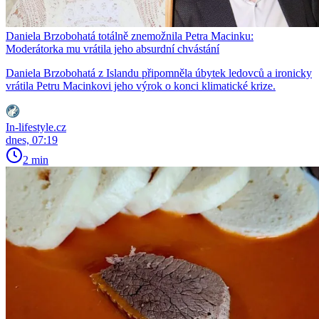
Daniela Brzobohatá totálně znemožnila Petra Macinku:
Moderátorka mu vrátila jeho absurdní chvástání
Daniela Brzobohatá z Islandu připomněla úbytek ledovců a ironicky
vrátila Petru Macinkovi jeho výrok o konci klimatické krize.
In-lifestyle.cz
dnes, 07:19
2 min