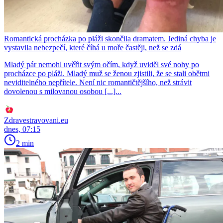
Romantická procházka po pláži skončila dramatem. Jediná chyba je
vystavila nebezpečí, které číhá u moře častěji, než se zdá
Mladý pár nemohl uvěřit svým očím, když uviděl své nohy po
procházce po pláži. Mladý muž se ženou zjistili, že se stali obětmi
neviditelného nepřítele. Není nic romantičtějšího, než strávit
dovolenou s milovanou osobou [...]...
Zdravestravovani.eu
dnes, 07:15
2 min