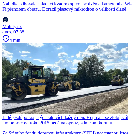
Nabídka slibovala skládací kvadrokoptéru se dvěma kamerami a Wi-
Fi přenosem obrazu. Dorazil plastový mikrodron o velikosti dlaně.
Mobify.cz
dnes, 07:38
4 min
Lidé jezdí po krajských silnicích každý den. Hejtmani se zlobí, stát
jim poprvé od roku 2015 nedá na opravy silnic ani korunu
Ze Státního fondu dopravní infrastruktury (SFDI) nedostanou letos