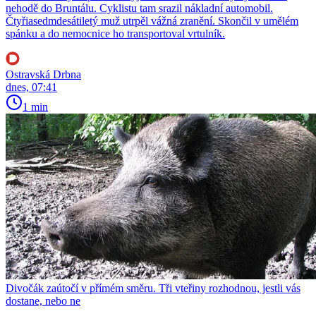
nehodě do Bruntálu. Cyklistu tam srazil nákladní automobil.
Čtyřiasedmdesátiletý muž utrpěl vážná zranění. Skončil v umělém
spánku a do nemocnice ho transportoval vrtulník.
Ostravská Drbna
dnes, 07:41
1 min
Divočák zaútočí v přímém směru. Tři vteřiny rozhodnou, jestli vás
dostane, nebo ne