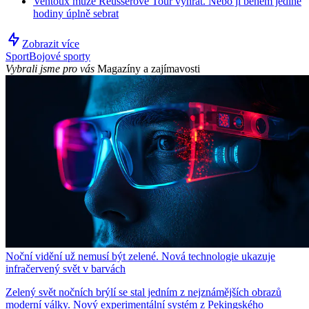
Ventoux může Reusserové Tour vyhrát. Nebo jí během jediné
hodiny úplně sebrat
Zobrazit více
Sport
Bojové sporty
Vybrali jsme pro vás
Magazíny a zajímavosti
Noční vidění už nemusí být zelené. Nová technologie ukazuje
infračervený svět v barvách
Zelený svět nočních brýlí se stal jedním z nejznámějších obrazů
moderní války. Nový experimentální systém z Pekingského