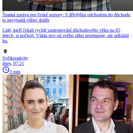
Špatná zpráva pro české seniory: S dřívějším odchodem do důchodu
to nevypadá vůbec dobře
Lidé, kteří čekali rychlé zastropování důchodového věku na 65
letech, si počkají. Vláda sice od svého slibu neustupuje, ale odkládá
ho.
Světkreativity
dnes, 07:21
3 min