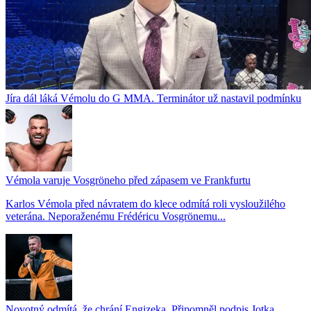
Jíra dál láká Vémolu do G MMA. Terminátor už nastavil podmínku
Vémola varuje Vosgröneho před zápasem ve Frankfurtu
Karlos Vémola před návratem do klece odmítá roli vysloužilého
veterána. Neporaženému Frédéricu Vosgrönemu...
Novotný odmítá, že chrání Engizeka. Připomněl podpis Jotka