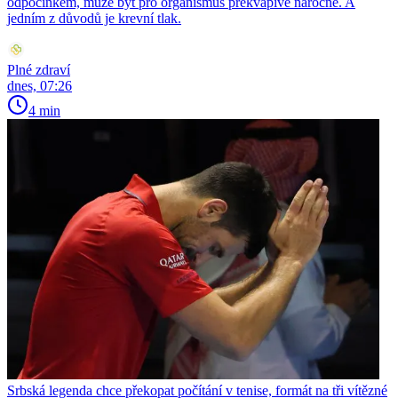
odpočinkem, může být pro organismus překvapivě náročné. A
jedním z důvodů je krevní tlak.
Plné zdraví
dnes, 07:26
4 min
Srbská legenda chce překopat počítání v tenise, formát na tři vítězné