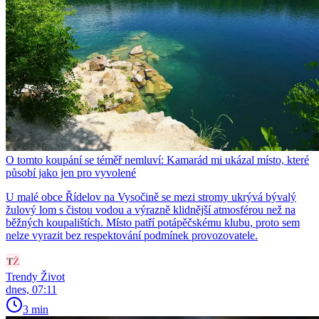
O tomto koupání se téměř nemluví: Kamarád mi ukázal místo, které
působí jako jen pro vyvolené
U malé obce Řídelov na Vysočině se mezi stromy ukrývá bývalý
žulový lom s čistou vodou a výrazně klidnější atmosférou než na
běžných koupalištích. Místo patří potápěčskému klubu, proto sem
nelze vyrazit bez respektování podmínek provozovatele.
Trendy Život
dnes, 07:11
3 min