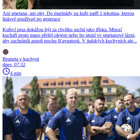
Ani smetana, ani olej. Do marinády na kuře patří 1 tekutina, kterou
Italové používají po generace
Kuřecí prsa dokážou být za chvilku suchá jako tříska. Mnozí
kuchaři proto maso přelijí olejem nebo ho utopí ve smetanové lázni,
aby zachránili aspoň trochu šťavnatosti. V italských kuchyních ale...
Bruneta v kuchyni
dnes, 07:32
4 min