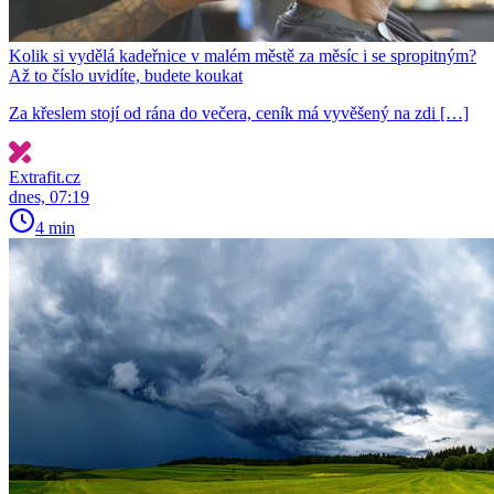
Kolik si vydělá kadeřnice v malém městě za měsíc i se spropitným?
Až to číslo uvidíte, budete koukat
Za křeslem stojí od rána do večera, ceník má vyvěšený na zdi […]
Extrafit.cz
dnes, 07:19
4 min