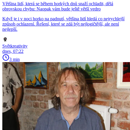
Většina lidí, která se během horkých dnů snaží ochladit, dělá
obrovskou chybu: Naopak vám bude ještě větší vedro
Když je i v noci horko na padnutí, většina lidí hledá co nejrychlejší
způsob ochlazení. Řešení, které se zdá být nejlogičtější, ale není
nejlepší.
Světkreativity
dnes, 07:22
3 min