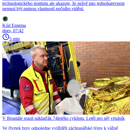
technologického institutu ale ukazuje, že právě tato jednobarevnost
nemusí být nutnou vlastností nočního vidění.
Kód Enigma
dnes, 07:42
5 min
V Bruntále srazil náklaďák 74letého cyklistu. Letěl pro něj vrtulník
Ve čtvrtek brzy odpoledne vyjížděli záchranářské týmy k vážně