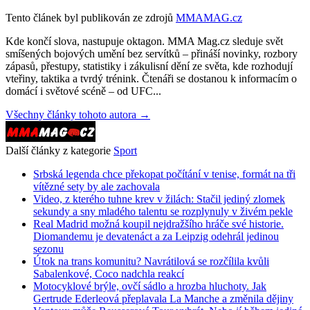
Tento článek byl publikován ze zdrojů
MMAMAG.cz
Kde končí slova, nastupuje oktagon. MMA Mag.cz sleduje svět
smíšených bojových umění bez servítků – přináší novinky, rozbory
zápasů, přestupy, statistiky i zákulisní dění ze světa, kde rozhodují
vteřiny, taktika a tvrdý trénink. Čtenáři se dostanou k informacím o
domácí i světové scéně – od UFC...
Všechny články tohoto autora →
Další články z kategorie
Sport
Srbská legenda chce překopat počítání v tenise, formát na tři
vítězné sety by ale zachovala
Video, z kterého tuhne krev v žilách: Stačil jediný zlomek
sekundy a sny mladého talentu se rozplynuly v živém pekle
Real Madrid možná koupil nejdražšího hráče své historie.
Diomandemu je devatenáct a za Leipzig odehrál jedinou
sezonu
Útok na trans komunitu? Navrátilová se rozčílila kvůli
Sabalenkové, Coco nadchla reakcí
Motocyklové brýle, ovčí sádlo a hrozba hluchoty. Jak
Gertrude Ederleová přeplavala La Manche a změnila dějiny