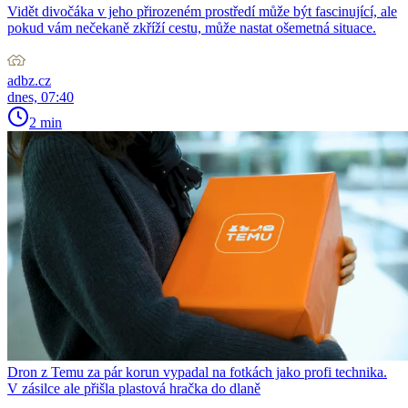
Vidět divočáka v jeho přirozeném prostředí může být fascinující, ale
pokud vám nečekaně zkříží cestu, může nastat ošemetná situace.
adbz.cz
dnes, 07:40
2 min
Dron z Temu za pár korun vypadal na fotkách jako profi technika.
V zásilce ale přišla plastová hračka do dlaně