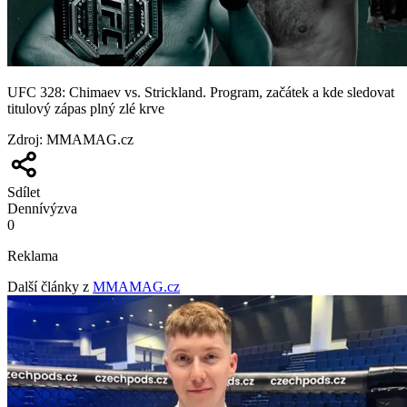
UFC 328: Chimaev vs. Strickland. Program, začátek a kde sledovat
titulový zápas plný zlé krve
Zdroj
:
MMAMAG.cz
Sdílet
Denní
výzva
0
Reklama
Další články z
MMAMAG.cz