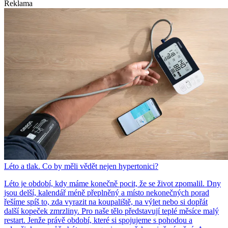
Reklama
Léto a tlak. Co by měli vědět nejen hypertonici?
Léto je období, kdy máme konečně pocit, že se život zpomalil. Dny
jsou delší, kalendář méně přeplněný a místo nekonečných porad
řešíme spíš to, zda vyrazit na koupaliště, na výlet nebo si dopřát
další kopeček zmrzliny. Pro naše tělo představují teplé měsíce malý
restart. Jenže právě období, které si spojujeme s pohodou a