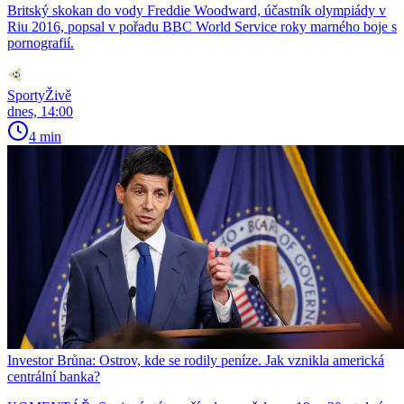
Britský skokan do vody Freddie Woodward, účastník olympiády v
Riu 2016, popsal v pořadu BBC World Service roky marného boje s
pornografií.
SportyŽivě
dnes, 14:00
4 min
Investor Brůna: Ostrov, kde se rodily peníze. Jak vznikla americká
centrální banka?