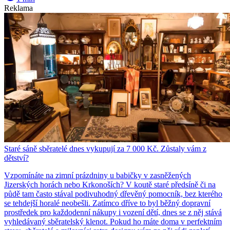
Reklama
Staré sáně sběratelé dnes vykupují za 7 000 Kč. Zůstaly vám z
dětství?
Vzpomínáte na zimní prázdniny u babičky v zasněžených
Jizerských horách nebo Krkonoších? V koutě staré předsíně či na
půdě tam často stával podivuhodný dřevěný pomocník, bez kterého
se tehdejší horalé neobešli. Zatímco dříve to byl běžný dopravní
prostředek pro každodenní nákupy i vození dětí, dnes se z něj stává
vyhledávaný sběratelský klenot. Pokud ho máte doma v perfektním