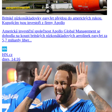
Britské nízkonákladovky easyJet přejdou do amerických rukou.
Kupujícím jsou investoři z firmy Apollo
Americká investiční společnost Apollo Global Management se
dohodla na koupi britských nízkonákladových aerolinek easyJet za
5,7 miliardy liber...
HN.cz
dnes, 14:16