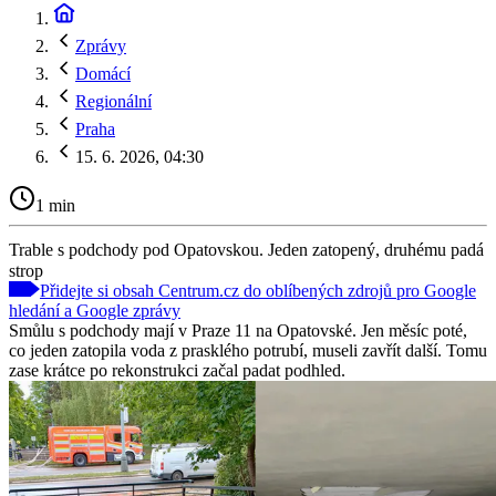
Zprávy
Domácí
Regionální
Praha
15. 6. 2026, 04:30
1 min
Trable s podchody pod Opatovskou. Jeden zatopený, druhému padá
strop
Přidejte si obsah Centrum.cz do oblíbených zdrojů pro Google
hledání a Google zprávy
Smůlu s podchody mají v Praze 11 na Opatovské. Jen měsíc poté,
co jeden zatopila voda z prasklého potrubí, museli zavřít další. Tomu
zase krátce po rekonstrukci začal padat podhled.