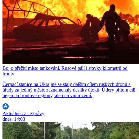
Boj o přežití místo tankování. Rusové pálí i stovky kilometrů od
fronty
Čerpací stanice na Ukrajině se staly dalším cílem ruských dronů a
úřady za jediný měsíc zaznamenaly desítky útoků. Údery přitom cílí
nejen na frontové regiony, ale i na vnitrozemí.
Aktuálně.cz - Zprávy
dnes, 14:03