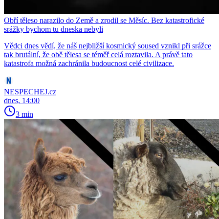
Obří těleso narazilo do Země a zrodil se Měsíc. Bez katastrofické
srážky bychom tu dneska nebyli
Vědci dnes vědí, že náš nejbližší kosmický soused vznikl při srážce
tak brutální, že obě tělesa se téměř celá roztavila. A právě tato
katastrofa možná zachránila budoucnost celé civilizace.
NESPECHEJ.cz
dnes, 14:00
3 min