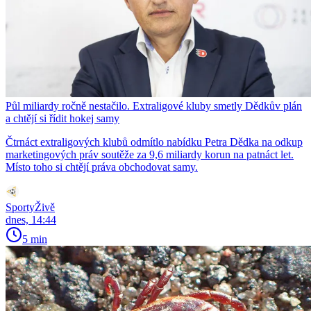
Půl miliardy ročně nestačilo. Extraligové kluby smetly Dědkův plán
a chtějí si řídit hokej samy
Čtrnáct extraligových klubů odmítlo nabídku Petra Dědka na odkup
marketingových práv soutěže za 9,6 miliardy korun na patnáct let.
Místo toho si chtějí práva obchodovat samy.
SportyŽivě
dnes, 14:44
5 min