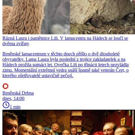
Rázná Laura i pamětnice Lili. V lamacentru na Hádech se loučí se
dvěma zvířaty
Brněnské lamacentrum v těchto dnech přišlo o dvě dlouholeté
obyvatelky. Lama Laura byla poslední z trojice zakladatelek a na
Hádech prožila patnáct let. Ovečka Lili po třinácti letech nezvládla
zimu. Momentální extrémní vedra snáší špatně také veterán Čert, o
kterého ošetřovatelé ustavičně pečují.
Brněnská Drbna
dnes, 14:00
1 min