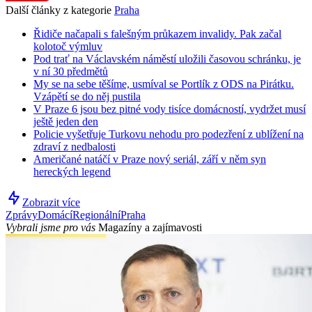
Další články z kategorie
Praha
Řidiče načapali s falešným průkazem invalidy. Pak začal
kolotoč výmluv
Pod trať na Václavském náměstí uložili časovou schránku, je
v ní 30 předmětů
My se na sebe těšíme, usmíval se Portlík z ODS na Pirátku.
Vzápětí se do něj pustila
V Praze 6 jsou bez pitné vody tisíce domácností, vydržet musí
ještě jeden den
Policie vyšetřuje Turkovu nehodu pro podezření z ublížení na
zdraví z nedbalosti
Američané natáčí v Praze nový seriál, září v něm syn
hereckých legend
Zobrazit více
Zprávy
Domácí
Regionální
Praha
Vybrali jsme pro vás
Magazíny a zajímavosti