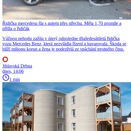
Řidička mercedesu šla s autem přes střechu. Měla 1,70 promile a
přišla o řidičák
Vážnou nehodu zažila v úterý odpoledne třiašedesátiletá řidička
vozu Mercedes Benz, která nezvládla řízení a havarovala. Škoda se
blíží milionu korun a žena je podezřelá ze spáchání trestného činu.
Jihlavská Drbna
dnes, 14:06
1 min