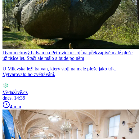
Dvoumetrový balvan na Petrovicku stojí na překvapivě malé ploše
už tisíce let. Stačí ale málo a bude po něm
U Milevska leží balvan, který stojí na malé ploše jako trik.
Vytvarovalo ho zvětrávání.
VědaŽivě.cz
dnes, 14:35
4 min