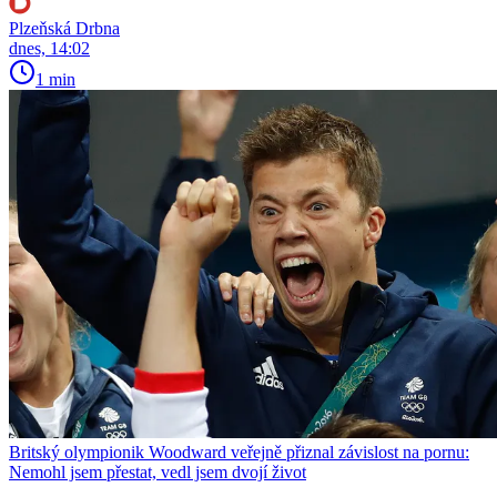
Plzeňská Drbna
dnes, 14:02
1 min
Britský olympionik Woodward veřejně přiznal závislost na pornu:
Nemohl jsem přestat, vedl jsem dvojí život