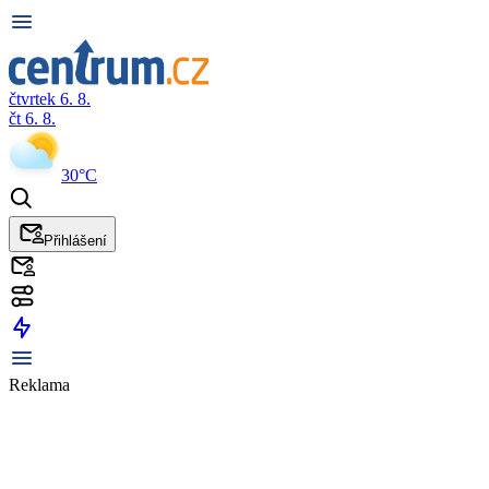
čtvrtek 6. 8.
čt 6. 8.
30°C
Přihlášení
Reklama