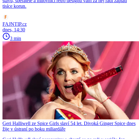
stavu, sběratelé a milovníci retro designu vám za něj rádi zaplatí
tisíce korun.
FAJNTIP.cz
dnes, 14:30
3 min
Geri Halliwell ze Spice Girls slaví 54 let. Divoká Ginger Spice dnes
žije v ústraní po boku miliardáře