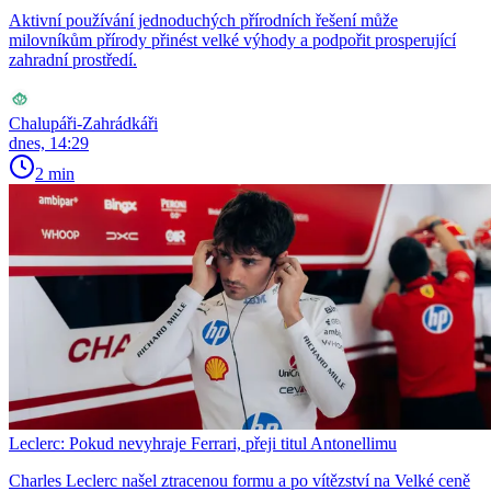
Aktivní používání jednoduchých přírodních řešení může
milovníkům přírody přinést velké výhody a podpořit prosperující
zahradní prostředí.
Chalupáři-Zahrádkáři
dnes, 14:29
2 min
Leclerc: Pokud nevyhraje Ferrari, přeji titul Antonellimu
Charles Leclerc našel ztracenou formu a po vítězství na Velké ceně