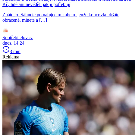
Kč, lidé ani nevěděli jak ji potřebují
Znáte to. Sáhnete po nabíjecím kabelu, jenže koncovku držíte
obráceně, minete a […]
Spotřebitelov.cz
dnes, 14:24
3 min
Reklama