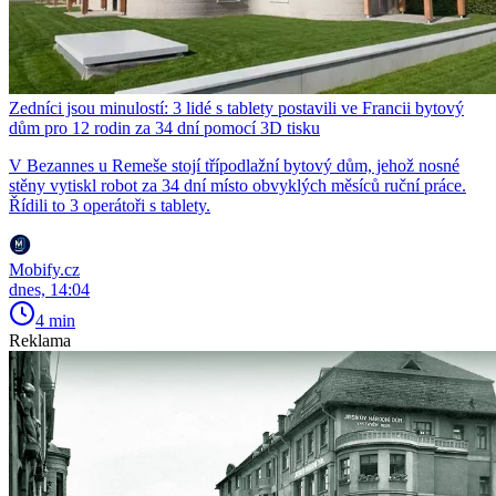
Zedníci jsou minulostí: 3 lidé s tablety postavili ve Francii bytový
dům pro 12 rodin za 34 dní pomocí 3D tisku
V Bezannes u Remeše stojí třípodlažní bytový dům, jehož nosné
stěny vytiskl robot za 34 dní místo obvyklých měsíců ruční práce.
Řídili to 3 operátoři s tablety.
Mobify.cz
dnes, 14:04
4 min
Reklama