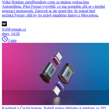
Velké Británie znepříjemňuje cestu za titulem vedoucímu
Antonellimu. Pilot Ferrari vysvětlil, co mu pomohlo sžít se s letošní
generací monopostů. Zároveň se ale netají tím, že pokud titul
nezíská Ferrari, přál by ho právě mladému Italovi z Mercedesu.
SvětFormule.cz
dnes, 14:26
3 min
Kaufland u Čechů boduje. Nabídl malou blbůstku k telefonu za 205