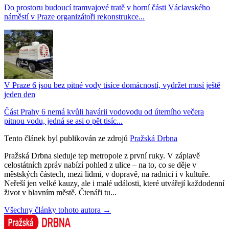
Do prostoru budoucí tramvajové tratě v horní části Václavského
náměstí v Praze organizátoři rekonstrukce...
V Praze 6 jsou bez pitné vody tisíce domácností, vydržet musí ještě
jeden den
Část Prahy 6 nemá kvůli havárii vodovodu od úterního večera
pitnou vodu, jedná se asi o pět tisíc...
Tento článek byl publikován ze zdrojů
Pražská Drbna
Pražská Drbna sleduje tep metropole z první ruky. V záplavě
celostátních zpráv nabízí pohled z ulice – na to, co se děje v
městských částech, mezi lidmi, v dopravě, na radnici i v kultuře.
Neřeší jen velké kauzy, ale i malé události, které utvářejí každodenní
život v hlavním městě. Čtenáři tu...
Všechny články tohoto autora →