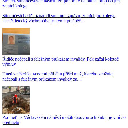
Smutek středočeských hasičů. Při ponoru v nejhlubší propasti jim
zemřel kolega
Středočeští hasiči oznámili smutnou zprávu, zemřel jim kolega.
Hasič, letecký záchranář a jeskynní potápěč...
Řidiče načapali s falešným průkazem invalidy. Pak začal kolotoč
výmluv
Hned s několika verzemi příběhu přišel muž, kterého strážníci
načapali s falešným průkazem invalidy za...
Pod trať na Václavském náměstí uložili časovou schránku, je v ní 30
předmětů