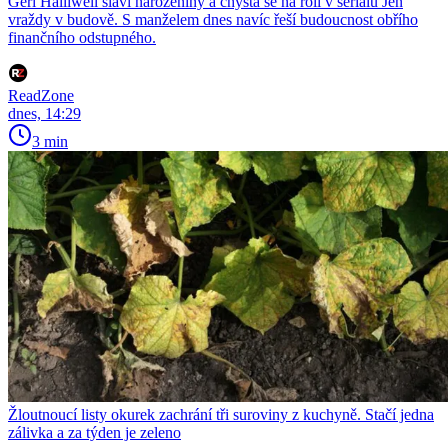
Geri Halliwell slaví narozeniny a chystá se na roli v seriálu Jen
vraždy v budově. S manželem dnes navíc řeší budoucnost obřího
finančního odstupného.
ReadZone
dnes, 14:29
3 min
Žloutnoucí listy okurek zachrání tři suroviny z kuchyně. Stačí jedna
zálivka a za týden je zeleno