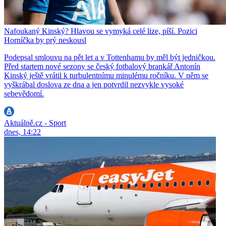
Nafoukaný Kinský? Hlavou se vymyká celé lize, píší. Pozici
Horníčka by prý neskousl
Podepsal smlouvu na pět let a v Tottenhamu by měl být jedničkou.
Před startem nové sezony se český fotbalový brankář Antonín
Kinský ještě vrátil k turbulentnímu minulému ročníku. V něm se
vyškrábal doslova ze dna a jen potvrdil nezvykle vysoké
sebevědomí.
Aktuálně.cz - Sport
dnes, 14:22