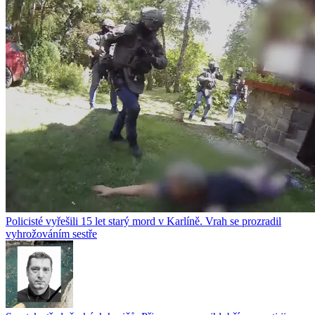
Policisté vyřešili 15 let starý mord v Karlíně. Vrah se prozradil
vyhrožováním sestře