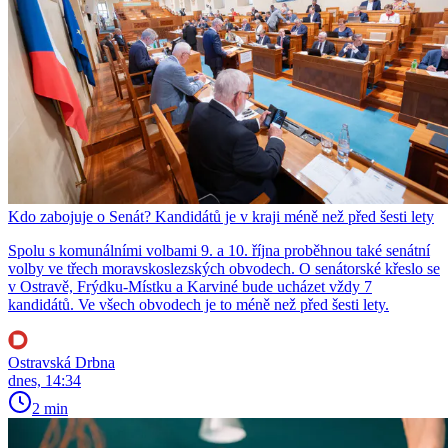
Kdo zabojuje o Senát? Kandidátů je v kraji méně než před šesti lety
Spolu s komunálními volbami 9. a 10. října proběhnou také senátní
volby ve třech moravskoslezských obvodech. O senátorské křeslo se
v Ostravě, Frýdku-Místku a Karviné bude ucházet vždy 7
kandidátů. Ve všech obvodech je to méně než před šesti lety.
Ostravská Drbna
dnes, 14:34
2 min