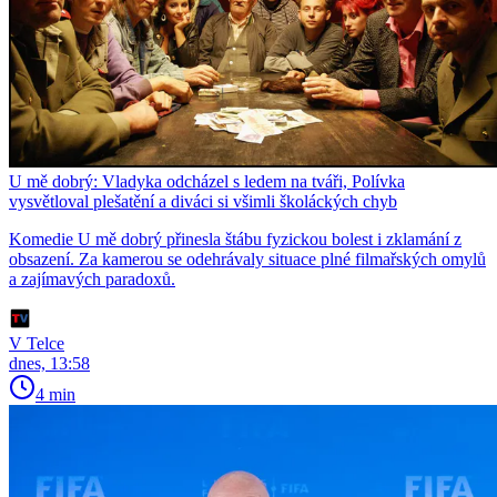
U mě dobrý: Vladyka odcházel s ledem na tváři, Polívka
vysvětloval plešatění a diváci si všimli školáckých chyb
Komedie U mě dobrý přinesla štábu fyzickou bolest i zklamání z
obsazení. Za kamerou se odehrávaly situace plné filmařských omylů
a zajímavých paradoxů.
V Telce
dnes, 13:58
4 min