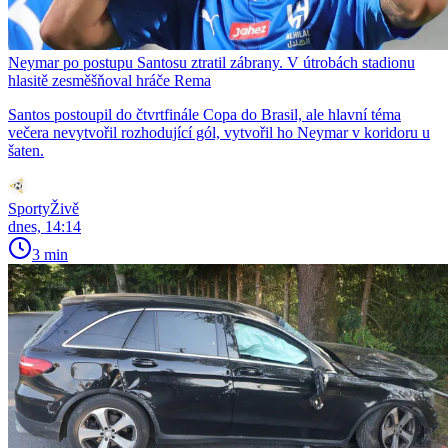
Neymar po postupu Santosu ztratil zábrany. V útrobách stadionu
hlasitě zesměšňoval hráče Rema
Santos postoupil do čtvrtfinále Copa do Brasil, ale hlavní téma
večera nevytvořil rozhodující gól, vytvořil ho Neymar v koridoru u
šaten.
SportyŽivě
dnes, 14:14
3 min