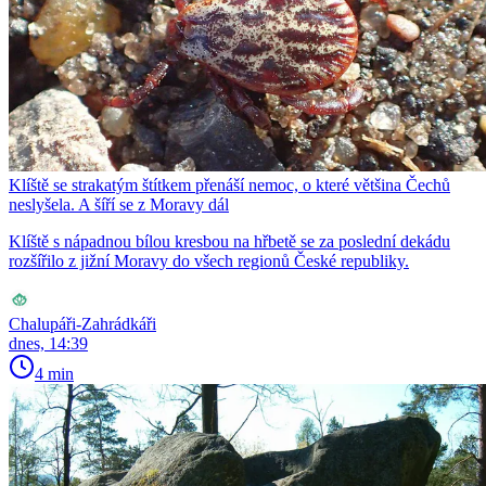
Klíště se strakatým štítkem přenáší nemoc, o které většina Čechů
neslyšela. A šíří se z Moravy dál
Klíště s nápadnou bílou kresbou na hřbetě se za poslední dekádu
rozšířilo z jižní Moravy do všech regionů České republiky.
Chalupáři-Zahrádkáři
dnes, 14:39
4 min