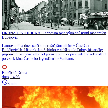
DRBNA HISTORIČKA: Lannovka byla výkladní skříní moderních
Budějovic
Lannova třída dnes patří k nejrušnějším ulicím v Českých
Budějovicích. Historik Jan Schinko v dalším díle Drbny historičky
připomíná proměny ulice od první republiky přes válečné události až
po vznik kina Čas nebo legendárního Vatikánu.
Budějcká Drbna
dnes, 14:03
3 min