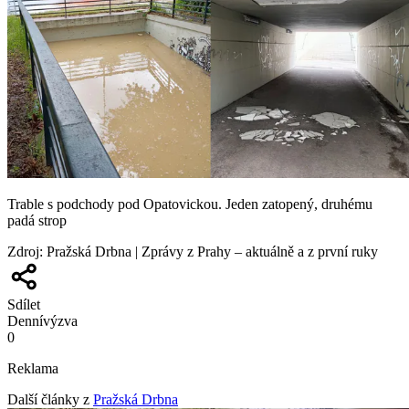
Trable s podchody pod Opatovickou. Jeden zatopený, druhému
padá strop
Zdroj
:
Pražská Drbna | Zprávy z Prahy – aktuálně a z první ruky
Sdílet
Denní
výzva
0
Reklama
Další články z
Pražská Drbna