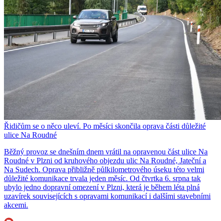
Řidičům se o něco uleví. Po měsíci skončila oprava části důležité
ulice Na Roudné
Běžný provoz se dnešním dnem vrátil na opravenou část ulice Na
Roudné v Plzni od kruhového objezdu ulic Na Roudné, Jateční a
Na Sudech. Oprava přibližně půlkilometrového úseku této velmi
důležité komunikace trvala jeden měsíc. Od čtvrtka 6. srpna tak
ubylo jedno dopravní omezení v Plzni, která je během léta plná
uzavírek souvisejících s opravami komunikací i dalšími stavebními
akcemi.