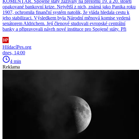
KOMENTÁŘ. Spojené státy zažívaly na přelomu 19. a 20. století
opakované bankovní krize. Největší z nich, známá jako Panika roku
1907, ochromila finanční systém natolik, že vláda hledala cestu k
jeho stabilizaci. Výsledkem byla Národní měnová komise vedená
senátorem Aldrichem. Její členové studovali evropské centrální
banky a připravovali návrh nové instituce pro Spojené státy. Při
HlídacíPes.org
dnes, 14:00
4 min
Reklama