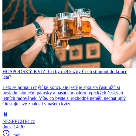
HOSPODSKÝ KVÍZ: Co by měl každý Čech stihnout do konce
léta?
Léto se pomalu chýlí ke konci, ale ještě je spousta času užít si
poslední sluneční paprsky a nasát atmosféru typických českých
letních radovánek. Víte, co byste si rozhodně neměli nechat ujít?
Otestujte své znalosti v našem kvízu.
NESPECHEJ.cz
dnes, 14:30
1 min