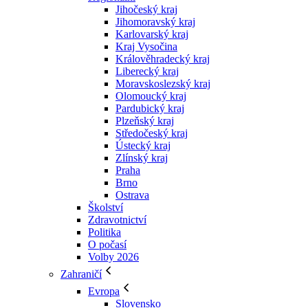
Jihočeský kraj
Jihomoravský kraj
Karlovarský kraj
Kraj Vysočina
Králověhradecký kraj
Liberecký kraj
Moravskoslezský kraj
Olomoucký kraj
Pardubický kraj
Plzeňský kraj
Středočeský kraj
Ústecký kraj
Zlínský kraj
Praha
Brno
Ostrava
Školství
Zdravotnictví
Politika
O počasí
Volby 2026
Zahraničí
Evropa
Slovensko