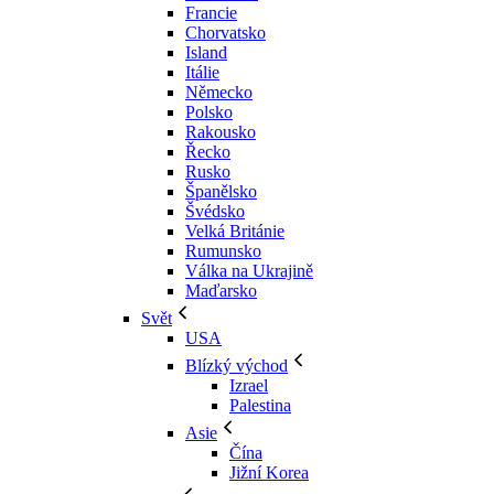
Francie
Chorvatsko
Island
Itálie
Německo
Polsko
Rakousko
Řecko
Rusko
Španělsko
Švédsko
Velká Británie
Rumunsko
Válka na Ukrajině
Maďarsko
Svět
USA
Blízký východ
Izrael
Palestina
Asie
Čína
Jižní Korea