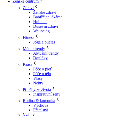
Ženské centrum
Zdraví
Ženské zdraví
Babiččina lékárna
Hubnutí
Duševní zdraví
Wellbeing
Fitness
Jóga a pilates
Módní trendy
Aktuální trendy
Doplňky
Krása
Péče o pleť
Péče o tělo
Vlasy
Nehty
Příběhy ze života
Inspirativní ženy
Rodina & komunita
Výchova
Přátelství
Vztahy