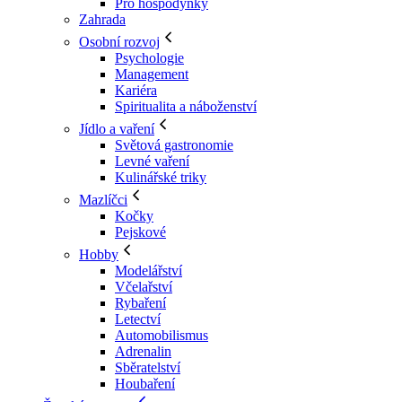
Pro hospodyňky
Zahrada
Osobní rozvoj
Psychologie
Management
Kariéra
Spiritualita a náboženství
Jídlo a vaření
Světová gastronomie
Levné vaření
Kulinářské triky
Mazlíčci
Kočky
Pejskové
Hobby
Modelářství
Včelařství
Rybaření
Letectví
Automobilismus
Adrenalin
Sběratelství
Houbaření