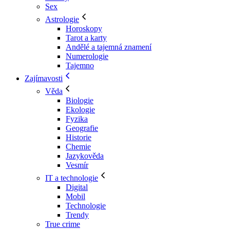
Sex
Astrologie
Horoskopy
Tarot a karty
Andělé a tajemná znamení
Numerologie
Tajemno
Zajímavosti
Věda
Biologie
Ekologie
Fyzika
Geografie
Historie
Chemie
Jazykověda
Vesmír
IT a technologie
Digital
Mobil
Technologie
Trendy
True crime