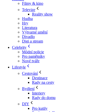
Filmy & kino
Televize
Reality show
Hudba
Hry
Literatura
Výtvarné umění
Divadlo
Digi a stream
Celebrity
Módní policie
Pro pamětníky
Nové tváře
Lifestyle
Cestování
Destinace
Rady na cesty
Bydlení
Interiery
Rady do domu
DIY
Pro kutily