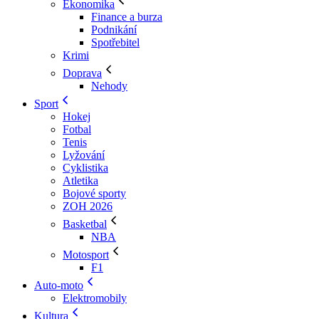
Ekonomika
Finance a burza
Podnikání
Spotřebitel
Krimi
Doprava
Nehody
Sport
Hokej
Fotbal
Tenis
Lyžování
Cyklistika
Atletika
Bojové sporty
ZOH 2026
Basketbal
NBA
Motosport
F1
Auto-moto
Elektromobily
Kultura