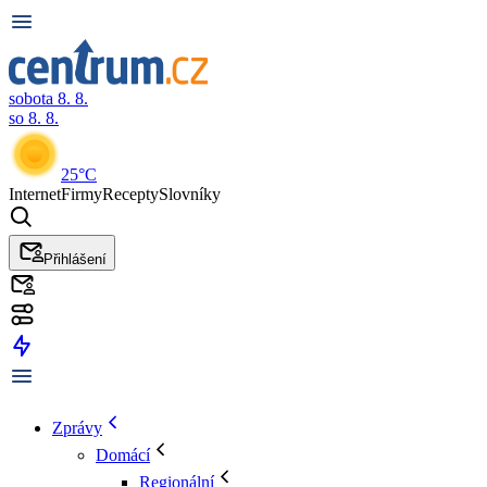
sobota 8. 8.
so 8. 8.
25°C
Internet
Firmy
Recepty
Slovníky
Přihlášení
Zprávy
Domácí
Regionální