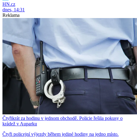
HN.cz
dnes, 14:31
Reklama
Čtyřikrát za hodinu v jednom obchodě. Policie řešila pokusy o
krádež v Auparku
Čtyři policejní výjezdy během jediné hodiny na jedno místo.