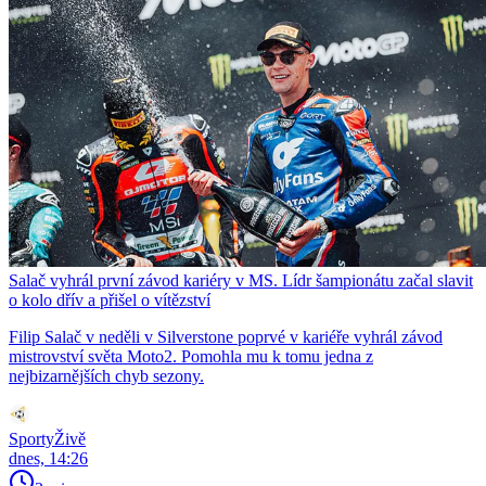
Salač vyhrál první závod kariéry v MS. Lídr šampionátu začal slavit
o kolo dřív a přišel o vítězství
Filip Salač v neděli v Silverstone poprvé v kariéře vyhrál závod
mistrovství světa Moto2. Pomohla mu k tomu jedna z
nejbizarnějších chyb sezony.
SportyŽivě
dnes, 14:26