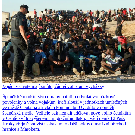
Vojáci v Ceutě mají smůlu, žádná volna ani vycházky
Španělské ministerstvo obrany nařídilo odvolat vycházkové
povolenky a volna vojákům, kteří slouží v jednotkách umístěných
ve městě Ceuta na africkém kontinentu. Uvádí to v pondělí
španělská média. Velitelé pak nemají udělovat nové volno četníkům
v Ceutě kvůli zvýšenému migračnímu tlaku, uvádí deník El País.
Kroky zřejmě souvisí s obavami o další pokus o masivní přechod
hranice s Marokem.