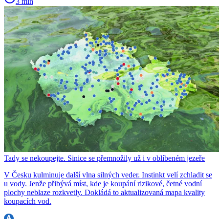
3 min
Tady se nekoupejte. Sinice se přemnožily už i v oblíbeném jezeře
V Česku kulminuje další vlna silných veder. Instinkt velí zchladit se
u vody. Jenže přibývá míst, kde je koupání rizikové, četné vodní
plochy neblaze rozkvetly. Dokládá to aktualizovaná mapa kvality
koupacích vod.