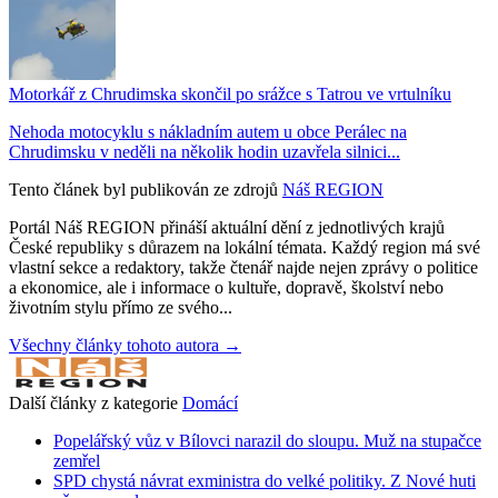
Motorkář z Chrudimska skončil po srážce s Tatrou ve vrtulníku
Nehoda motocyklu s nákladním autem u obce Perálec na
Chrudimsku v neděli na několik hodin uzavřela silnici...
Tento článek byl publikován ze zdrojů
Náš REGION
Portál Náš REGION přináší aktuální dění z jednotlivých krajů
České republiky s důrazem na lokální témata. Každý region má své
vlastní sekce a redaktory, takže čtenář najde nejen zprávy o politice
a ekonomice, ale i informace o kultuře, dopravě, školství nebo
životním stylu přímo ze svého...
Všechny články tohoto autora →
Další články z kategorie
Domácí
Popelářský vůz v Bílovci narazil do sloupu. Muž na stupačce
zemřel
SPD chystá návrat exministra do velké politiky. Z Nové huti