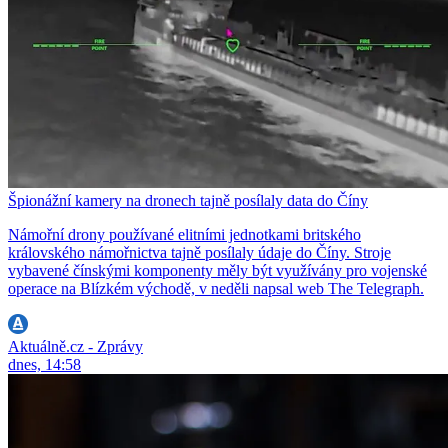
Špionážní kamery na dronech tajně posílaly data do Číny
Námořní drony používané elitními jednotkami britského
královského námořnictva tajně posílaly údaje do Číny. Stroje
vybavené čínskými komponenty měly být využívány pro vojenské
operace na Blízkém východě, v neděli napsal web The Telegraph.
Aktuálně.cz - Zprávy
dnes, 14:58