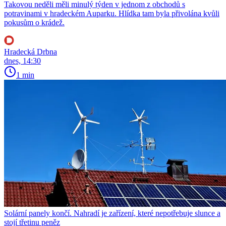
Takovou neděli měli minulý týden v jednom z obchodů s
potravinami v hradeckém Auparku. Hlídka tam byla přivolána kvůli
pokusům o krádež.
Hradecká Drbna
dnes, 14:30
1 min
Solární panely končí. Nahradí je zařízení, které nepotřebuje slunce a
stojí třetinu peněz