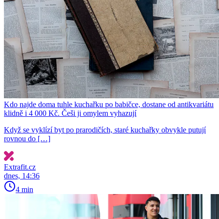
Kdo najde doma tuhle kuchařku po babičce, dostane od antikvariátu
klidně i 4 000 Kč. Češi ji omylem vyhazují
Když se vyklízí byt po prarodičích, staré kuchařky obvykle putují
rovnou do […]
Extrafit.cz
dnes, 14:36
4 min