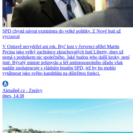
SPD chystá návrat exministra do velké politiky. Z Nové huti už
vycouval
V Ostravě nevydržel ani rok. Byť loni v červenci přišel Martin
Pecina jako velký zachránce zkrachovalých hutí Liberty, dnes už
nemá s podnikem nic společného. Jaké budou jeho další kroky, není
jisté. Bývalý ministr průmyslu a šéf antimonopolního úřadu však
nadále spolupracuje s vládním hnutím SPD, jež by ho mohlo
vytáhnout jako svého kandidáta na důležitou funkci.
Aktuálně.cz - Zprávy
dnes, 14:38