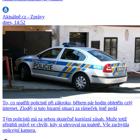
Aktuálně.cz - Zprávy
dnes, 14:52
To, co spatřili policisté při zákroku, během pár hodin obletělo celý
internet. Zloděj si tuto bizarní situaci za rámeček jistě nedá
Tým policistů má za sebou skutečně kuriózní zásah. Muže totiž
přistihli právě ve chvíli, kdy si ulevoval na toaletě. Vše zachytila
policejní kamera.