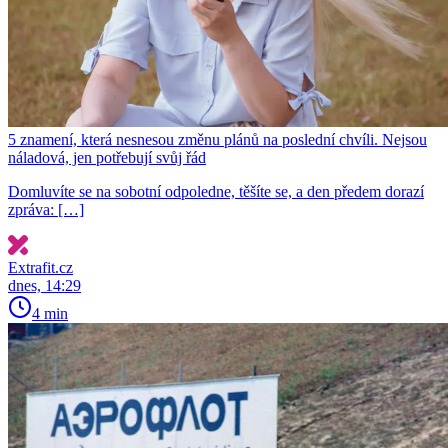
5 znamení, která nesnesou změnu plánů na poslední chvíli. Nejsou
náladová, jen potřebují svůj řád
Domluvíte se na sobotní odpoledne, těšíte se, a den předem dorazí
zpráva: […]
Extrafit.cz
dnes, 14:29
4 min