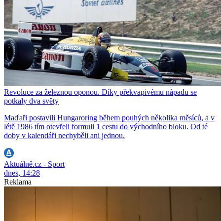
Revoluce za železnou oponou. Díky překvapivému nápadu se
potkaly dva světy
Maďaři postavili Hungaroring během pouhých několika měsíců, a v
létě 1986 tím otevřeli formuli 1 cestu do východního bloku. Od té
doby v kalendáři nechyběli ani jednou.
Aktuálně.cz - Sport
dnes, 14:28
Reklama