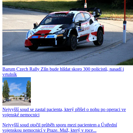
Barum Czech Rally Zlín bude hlídat skoro 300 policistů, nasadí i
vrtulník
Nejvyšší soud se zastal pacienta, který přišel o nohu po operaci ve
vojenské nemocnici
Nejvyšší soud otočil průběh sporu mezi pacientem a Ústřední
vojenskou nemocnicí v Praze. Muž, který v roce...