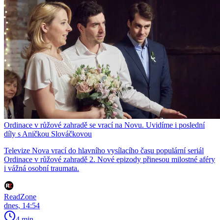
Ordinace v růžové zahradě se vrací na Novu. Uvidíme i poslední
díly s Aničkou Slováčkovou
Televize Nova vrací do hlavního vysílacího času populární seriál
Ordinace v růžové zahradě 2. Nové epizody přinesou milostné aféry
i vážná osobní traumata.
ReadZone
dnes, 14:54
4 min