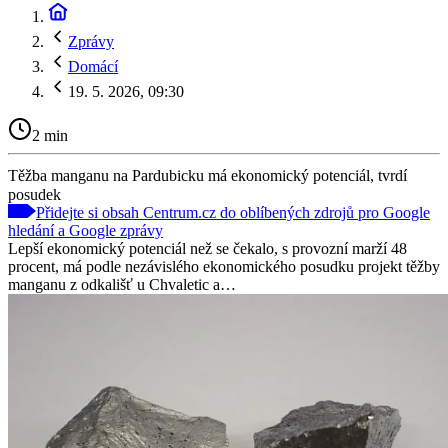
Zprávy
Domácí
19. 5. 2026, 09:30
2 min
Těžba manganu na Pardubicku má ekonomický potenciál, tvrdí
posudek
Přidejte si obsah Centrum.cz do oblíbených zdrojů pro Google
hledání a Google zprávy
Lepší ekonomický potenciál než se čekalo, s provozní marží 48
procent, má podle nezávislého ekonomického posudku projekt těžby
manganu z odkališť u Chvaletic a…