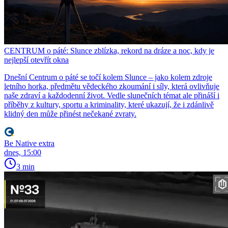
CENTRUM o páté: Slunce zblízka, rekord na dráze a noc, kdy je
nejlepší otevřít okna
Dnešní Centrum o páté se točí kolem Slunce – jako kolem zdroje
letního horka, předmětu vědeckého zkoumání i síly, která ovlivňuje
naše zdraví a každodenní život. Vedle slunečních témat ale přináší i
příběhy z kultury, sportu a kriminality, které ukazují, že i zdánlivě
klidný den může přinést nečekané zvraty.
Be Native extra
dnes, 15:00
3 min