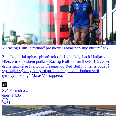
V Racing Bulls je rodinné prostředí: Hadjar popisuje kulturní šok
Za několik dní uplyne přesně rok od chvíle, kdy Isack Hadjar v
Nizozemsku ziskem pódia v Racing Bulls ohromil svět. Už ve své
druhé sezóně se Francouz přesunul do Red Bullu, v němž podává
vynikající výkony, kterými prolomil negativní dlouhou sérii
týmových kolegů Maxe Verstappena.
SvětFormule.cz
dnes, 14:35
1 min