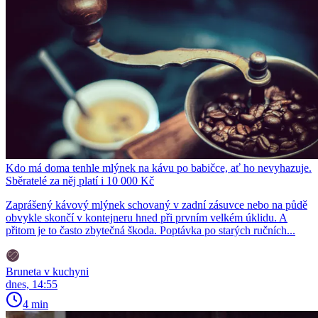
Kdo má doma tenhle mlýnek na kávu po babičce, ať ho nevyhazuje.
Sběratelé za něj platí i 10 000 Kč
Zaprášený kávový mlýnek schovaný v zadní zásuvce nebo na půdě
obvykle skončí v kontejneru hned při prvním velkém úklidu. A
přitom je to často zbytečná škoda. Poptávka po starých ručních...
Bruneta v kuchyni
dnes, 14:55
4 min