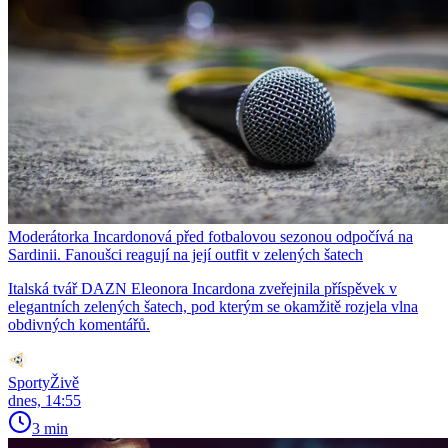
Moderátorka Incardonová před fotbalovou sezonou odpočívá na
Sardinii. Fanoušci reagují na její outfit v zelených šatech
Italská tvář DAZN Eleonora Incardona zveřejnila příspěvek v
elegantních zelených šatech, pod kterým se okamžitě rozjela vlna
obdivných komentářů.
SportyŽivě
dnes, 14:55
3 min