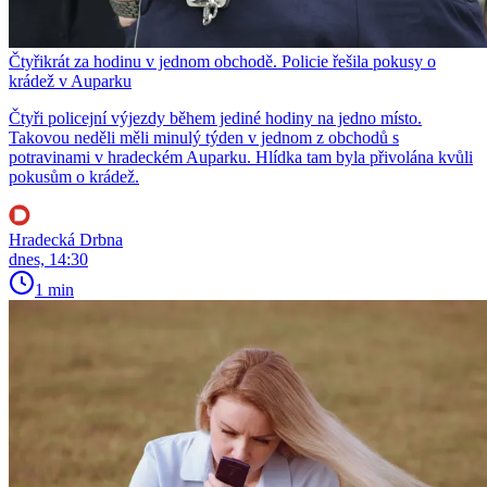
Čtyřikrát za hodinu v jednom obchodě. Policie řešila pokusy o
krádež v Auparku
Čtyři policejní výjezdy během jediné hodiny na jedno místo.
Takovou neděli měli minulý týden v jednom z obchodů s
potravinami v hradeckém Auparku. Hlídka tam byla přivolána kvůli
pokusům o krádež.
Hradecká Drbna
dnes, 14:30
1 min