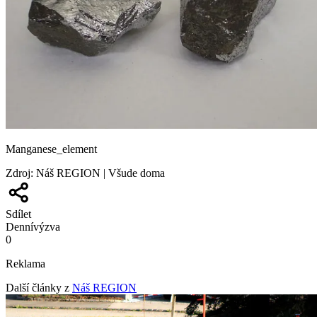
Manganese_element
Zdroj
:
Náš REGION | Všude doma
Sdílet
Denní
výzva
0
Reklama
Další články z
Náš REGION