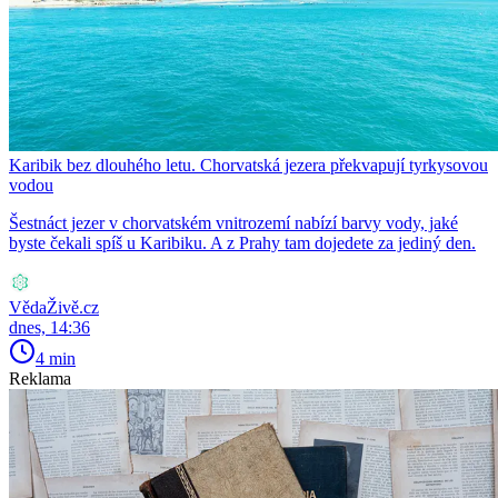
Karibik bez dlouhého letu. Chorvatská jezera překvapují tyrkysovou
vodou
Šestnáct jezer v chorvatském vnitrozemí nabízí barvy vody, jaké
byste čekali spíš u Karibiku. A z Prahy tam dojedete za jediný den.
VědaŽivě.cz
dnes, 14:36
4 min
Reklama