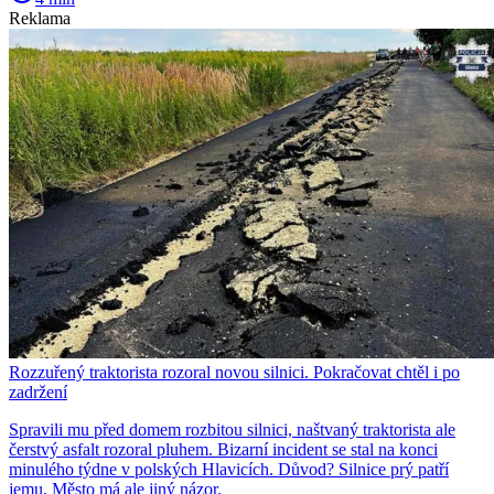
Reklama
Rozzuřený traktorista rozoral novou silnici. Pokračovat chtěl i po
zadržení
Spravili mu před domem rozbitou silnici, naštvaný traktorista ale
čerstvý asfalt rozoral pluhem. Bizarní incident se stal na konci
minulého týdne v polských Hlavicích. Důvod? Silnice prý patří
jemu. Město má ale jiný názor.