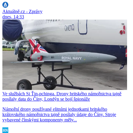
Aktuálně.cz - Zprávy
dnes, 14:33
Ve službách Si Ťin-pchinga. Drony britského námořnictva tajně
posílaly data do Číny, Londýn se bojí špionáže
Námořní drony používané elitními jednotkami britského
královského námořnictva tajně posílaly údaje do Číny. Stroje
vybavené čínskými komponenty měly...