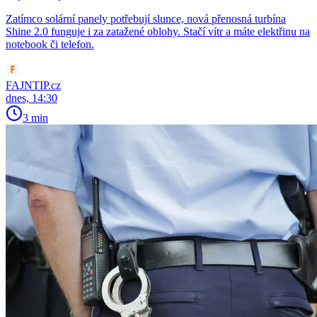
Zatímco solární panely potřebují slunce, nová přenosná turbína
Shine 2.0 funguje i za zatažené oblohy. Stačí vítr a máte elektřinu na
notebook či telefon.
FAJNTIP.cz
dnes, 14:30
3 min