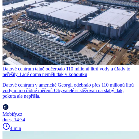
Datové centrum tajně odčerpalo 110 milionů litrů vody a úřady to
neřešily. Lidé doma neměli tlak v kohoutku
Datové centrum v americké Georgii odebralo přes 110 milionů litrů
vody mimo řádné měření. Obyvatelé si stěžovali na slabý tlak,
pokuta ale nepřišla.
Mobify.cz
dnes, 14:34
4 min