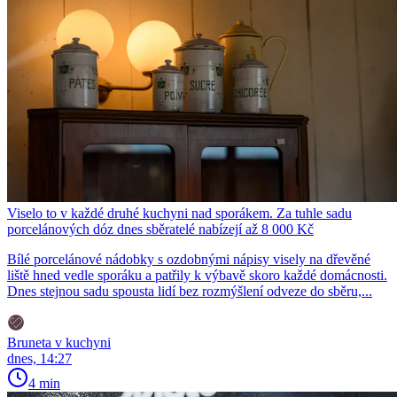
Viselo to v každé druhé kuchyni nad sporákem. Za tuhle sadu
porcelánových dóz dnes sběratelé nabízejí až 8 000 Kč
Bílé porcelánové nádobky s ozdobnými nápisy visely na dřevěné
liště hned vedle sporáku a patřily k výbavě skoro každé domácnosti.
Dnes stejnou sadu spousta lidí bez rozmýšlení odveze do sběru,...
Bruneta v kuchyni
dnes, 14:27
4 min