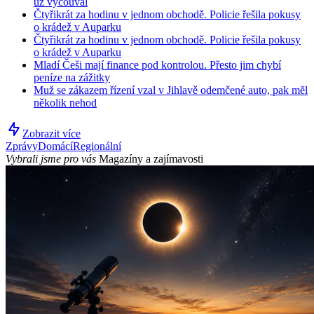
už vycouval
Čtyřikrát za hodinu v jednom obchodě. Policie řešila pokusy
o krádež v Auparku
Čtyřikrát za hodinu v jednom obchodě. Policie řešila pokusy
o krádež v Auparku
Mladí Češi mají finance pod kontrolou. Přesto jim chybí
peníze na zážitky
Muž se zákazem řízení vzal v Jihlavě odemčené auto, pak měl
několik nehod
Zobrazit více
Zprávy
Domácí
Regionální
Vybrali jsme pro vás
Magazíny a zajímavosti