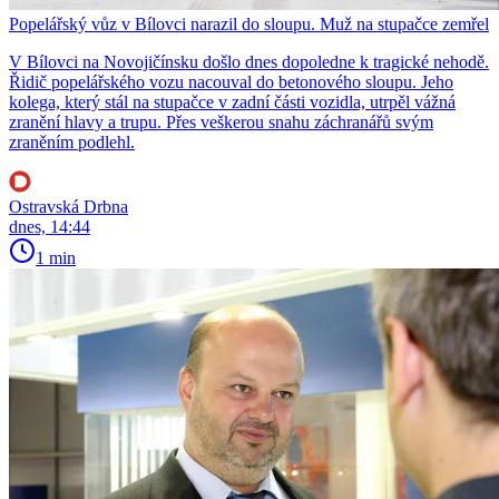
Popelářský vůz v Bílovci narazil do sloupu. Muž na stupačce zemřel
V Bílovci na Novojičínsku došlo dnes dopoledne k tragické nehodě.
Řidič popelářského vozu nacouval do betonového sloupu. Jeho
kolega, který stál na stupačce v zadní části vozidla, utrpěl vážná
zranění hlavy a trupu. Přes veškerou snahu záchranářů svým
zraněním podlehl.
Ostravská Drbna
dnes, 14:44
1 min