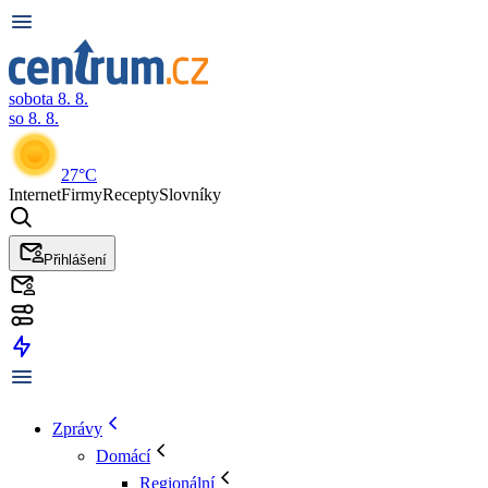
sobota 8. 8.
so 8. 8.
27°C
Internet
Firmy
Recepty
Slovníky
Přihlášení
Zprávy
Domácí
Regionální