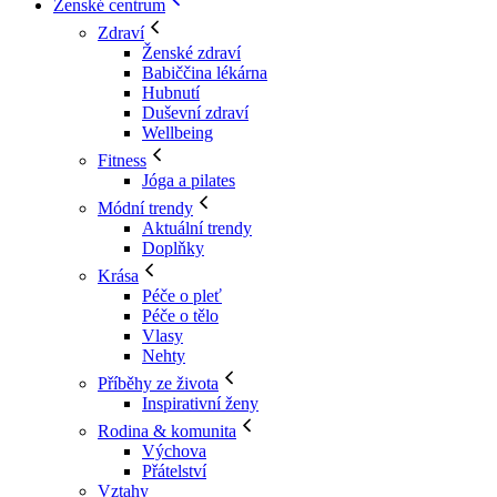
Ženské centrum
Zdraví
Ženské zdraví
Babiččina lékárna
Hubnutí
Duševní zdraví
Wellbeing
Fitness
Jóga a pilates
Módní trendy
Aktuální trendy
Doplňky
Krása
Péče o pleť
Péče o tělo
Vlasy
Nehty
Příběhy ze života
Inspirativní ženy
Rodina & komunita
Výchova
Přátelství
Vztahy