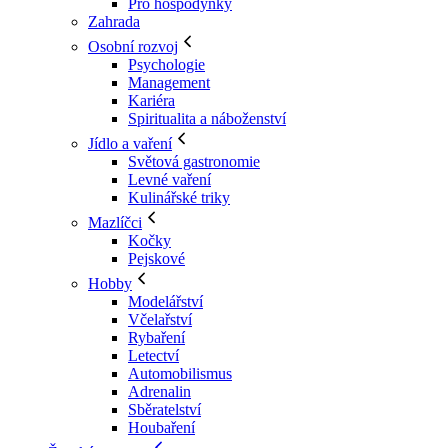
Pro hospodyňky
Zahrada
Osobní rozvoj
Psychologie
Management
Kariéra
Spiritualita a náboženství
Jídlo a vaření
Světová gastronomie
Levné vaření
Kulinářské triky
Mazlíčci
Kočky
Pejskové
Hobby
Modelářství
Včelařství
Rybaření
Letectví
Automobilismus
Adrenalin
Sběratelství
Houbaření