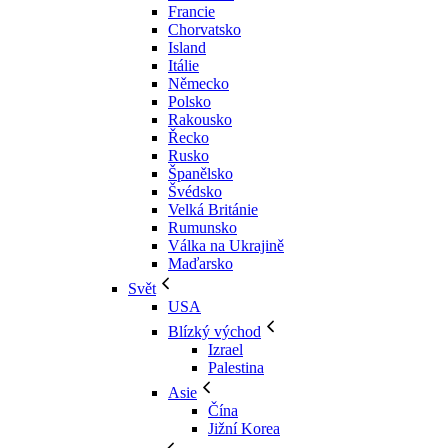
Francie
Chorvatsko
Island
Itálie
Německo
Polsko
Rakousko
Řecko
Rusko
Španělsko
Švédsko
Velká Británie
Rumunsko
Válka na Ukrajině
Maďarsko
Svět
USA
Blízký východ
Izrael
Palestina
Asie
Čína
Jižní Korea