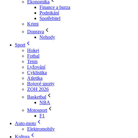
Ekonomika
Finance a burza
Podnikání
Spotřebitel
Krimi
Doprava
Nehody
Sport
Hokej
Fotbal
Tenis
Lyžování
Cyklistika
Atletika
Bojové sporty
ZOH 2026
Basketbal
NBA
Motosport
F1
Auto-moto
Elektromobily
Kultura