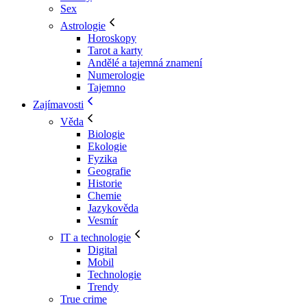
Sex
Astrologie
Horoskopy
Tarot a karty
Andělé a tajemná znamení
Numerologie
Tajemno
Zajímavosti
Věda
Biologie
Ekologie
Fyzika
Geografie
Historie
Chemie
Jazykověda
Vesmír
IT a technologie
Digital
Mobil
Technologie
Trendy
True crime