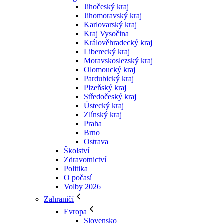
Jihočeský kraj
Jihomoravský kraj
Karlovarský kraj
Kraj Vysočina
Králověhradecký kraj
Liberecký kraj
Moravskoslezský kraj
Olomoucký kraj
Pardubický kraj
Plzeňský kraj
Středočeský kraj
Ústecký kraj
Zlínský kraj
Praha
Brno
Ostrava
Školství
Zdravotnictví
Politika
O počasí
Volby 2026
Zahraničí
Evropa
Slovensko