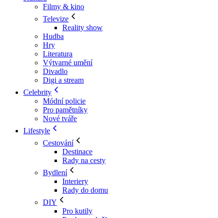
Filmy & kino
Televize
Reality show
Hudba
Hry
Literatura
Výtvarné umění
Divadlo
Digi a stream
Celebrity
Módní policie
Pro pamětníky
Nové tváře
Lifestyle
Cestování
Destinace
Rady na cesty
Bydlení
Interiery
Rady do domu
DIY
Pro kutily