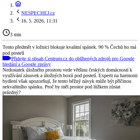
NESPECHEJ.cz
16. 5. 2026, 11:31
3 min
Tento předmět v ložnici blokuje kvalitní spánek. 90 % Čechů ho má
pod postelí
Přidejte si obsah Centrum.cz do oblíbených zdrojů pro Google
hledání a Google zprávy
Nedostatek úložného prostoru vede většinu českých domácností k
využívání zásuvek a úložných boxů pod postelí. Experti na harmonii
bydlení však upozorňují, že tento běžný návyk může být příčinou
nekvalitního spánku. Proč by měl prostor pod lůžkem zůstat
prázdný?