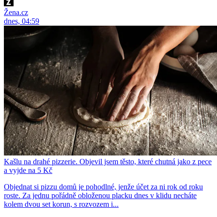
Žena.cz
dnes, 04:59
Kašlu na drahé pizzerie. Objevil jsem těsto, které chutná jako z pece
a vyjde na 5 Kč
Objednat si pizzu domů je pohodlné, jenže účet za ni rok od roku
roste. Za jednu pořádně obloženou placku dnes v klidu necháte
kolem dvou set korun, s rozvozem i...