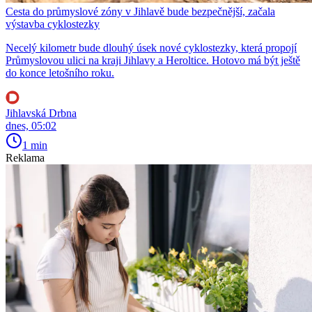
Cesta do průmyslové zóny v Jihlavě bude bezpečnější, začala
výstavba cyklostezky
Necelý kilometr bude dlouhý úsek nové cyklostezky, která propojí
Průmyslovou ulici na kraji Jihlavy a Heroltice. Hotovo má být ještě
do konce letošního roku.
Jihlavská Drbna
dnes, 05:02
1 min
Reklama