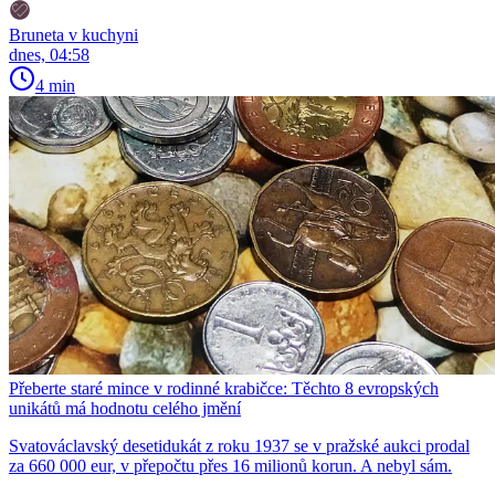
Bruneta v kuchyni
dnes, 04:58
4 min
Přeberte staré mince v rodinné krabičce: Těchto 8 evropských
unikátů má hodnotu celého jmění
Svatováclavský desetidukát z roku 1937 se v pražské aukci prodal
za 660 000 eur, v přepočtu přes 16 milionů korun. A nebyl sám.