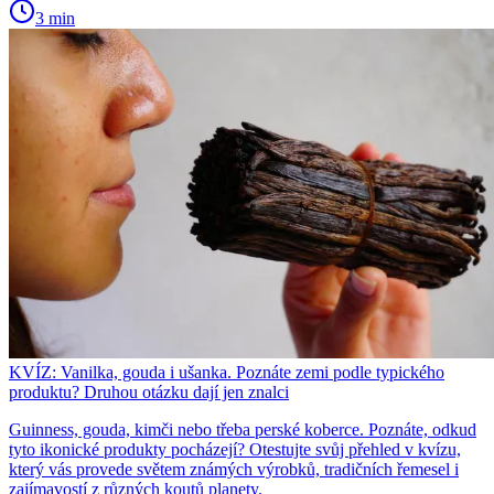
3 min
KVÍZ: Vanilka, gouda i ušanka. Poznáte zemi podle typického
produktu? Druhou otázku dají jen znalci
Guinness, gouda, kimči nebo třeba perské koberce. Poznáte, odkud
tyto ikonické produkty pocházejí? Otestujte svůj přehled v kvízu,
který vás provede světem známých výrobků, tradičních řemesel i
zajímavostí z různých koutů planety.