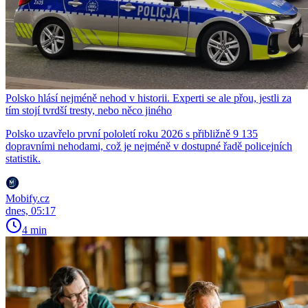
Polsko hlásí nejméně nehod v historii. Experti se ale přou, jestli za
tím stojí tvrdší tresty, nebo něco jiného
Polsko uzavřelo první pololetí roku 2026 s přibližně 9 135
dopravními nehodami, což je nejméně v dostupné řadě policejních
statistik.
Mobify.cz
dnes, 05:17
4 min