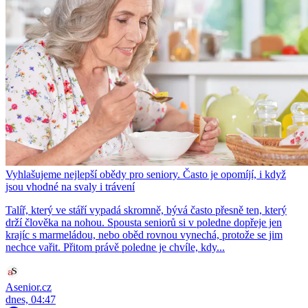
Vyhlašujeme nejlepší obědy pro seniory. Často je opomíjí, i když
jsou vhodné na svaly i trávení
Talíř, který ve stáří vypadá skromně, bývá často přesně ten, který
drží člověka na nohou. Spousta seniorů si v poledne dopřeje jen
krajíc s marmeládou, nebo oběd rovnou vynechá, protože se jim
nechce vařit. Přitom právě poledne je chvíle, kdy...
Asenior.cz
dnes, 04:47