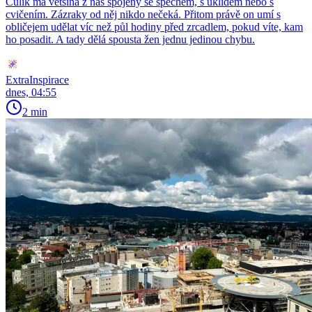
Culík má většina z nás spojený se spěchem, s úklidem nebo s
cvičením. Zázraky od něj nikdo nečeká. Přitom právě on umí s
obličejem udělat víc než půl hodiny před zrcadlem, pokud víte, kam
ho posadit. A tady dělá spousta žen jednu jedinou chybu.
ExtraInspirace
dnes, 04:55
2 min