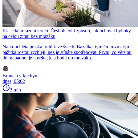
Klasické mrazení končí. Češi objevili způsob, jak uchovat bylinky
na celou zimu bez mrazáku
Na konci léta praská truhlík ve švech. Bazalka, tymián, rozmarýn i
pažitka rostou rychleji, než je stíháte spotřebovat. První, co většinu
lidí napadne, je nasekat je a hodit do mrazáku....
Bruneta v kuchyni
dnes, 05:02
3 min