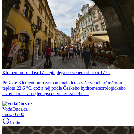
Klementinum hlásí 17. nejteplejší červenec od roku 1775
Pražské Klementinum zaznamenalo letos v červenci průměrnou
teplotu 22,6 °C, což z něj podle Českého hydrometeorologického
ústavu činí 17. nejteplejší červenec za celou…
VodaDnes.cz
dnes, 05:00
1 min