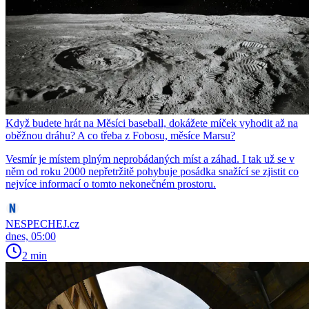
Když budete hrát na Měsíci baseball, dokážete míček vyhodit až na
oběžnou dráhu? A co třeba z Fobosu, měsíce Marsu?
Vesmír je místem plným neprobádaných míst a záhad. I tak už se v
něm od roku 2000 nepřetržitě pohybuje posádka snažící se zjistit co
nejvíce informací o tomto nekonečném prostoru.
NESPECHEJ.cz
dnes, 05:00
2 min