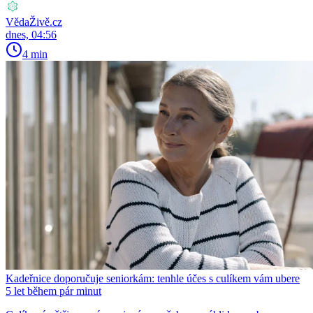
VědaŽivě.cz
dnes, 04:56
4 min
Kadeřnice doporučuje seniorkám: tenhle účes s culíkem vám ubere
5 let během pár minut