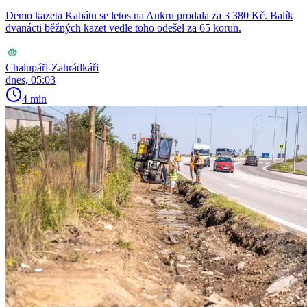
Demo kazeta Kabátu se letos na Aukru prodala za 3 380 Kč. Balík
dvanácti běžných kazet vedle toho odešel za 65 korun.
Chalupáři-Zahrádkáři
dnes, 05:03
4 min