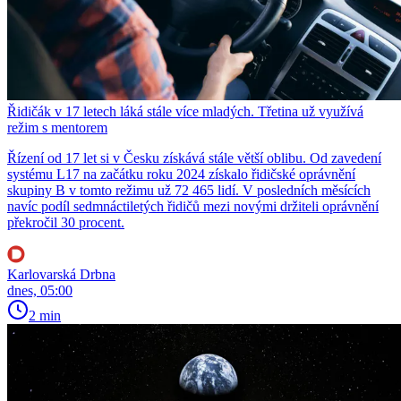
Řidičák v 17 letech láká stále více mladých. Třetina už využívá
režim s mentorem
Řízení od 17 let si v Česku získává stále větší oblibu. Od zavedení
systému L17 na začátku roku 2024 získalo řidičské oprávnění
skupiny B v tomto režimu už 72 465 lidí. V posledních měsících
navíc podíl sedmnáctiletých řidičů mezi novými držiteli oprávnění
překročil 30 procent.
Karlovarská Drbna
dnes, 05:00
2 min