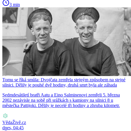
3 min
Tomu se říká smůla: Dvojčata zemřela stejným způsobem na stejné
silnici. Dělily je pouhé dvě hodiny, druhá smrt byla ale záhada
Sedmdesátiletí bratři Aatu a Eino Salminenovi zemřeli 5. března
2002 nezávisle na sobě při srážkách s kamiony na silnici 8 u
městečka Pattijoki. Dělily je necelé tři hodiny a zhruba kilometr.
VědaŽivě.cz
dnes, 04:45