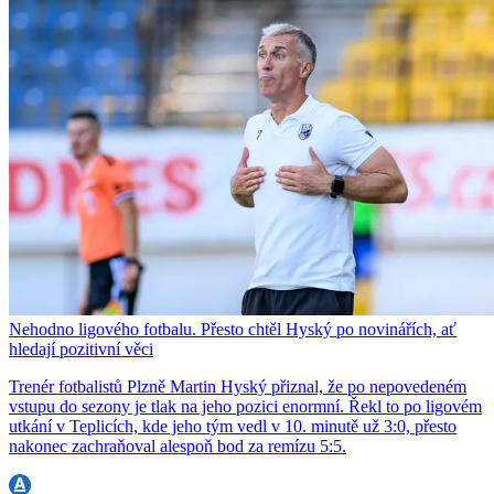
Nehodno ligového fotbalu. Přesto chtěl Hyský po novinářích, ať
hledají pozitivní věci
Trenér fotbalistů Plzně Martin Hyský přiznal, že po nepovedeném
vstupu do sezony je tlak na jeho pozici enormní. Řekl to po ligovém
utkání v Teplicích, kde jeho tým vedl v 10. minutě už 3:0, přesto
nakonec zachraňoval alespoň bod za remízu 5:5.