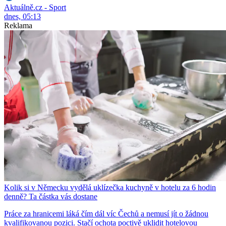
Aktuálně.cz - Sport
dnes, 05:13
Reklama
Kolik si v Německu vydělá uklízečka kuchyně v hotelu za 6 hodin
denně? Ta částka vás dostane
Práce za hranicemi láká čím dál víc Čechů a nemusí jít o žádnou
kvalifikovanou pozici. Stačí ochota poctivě uklidit hotelovou