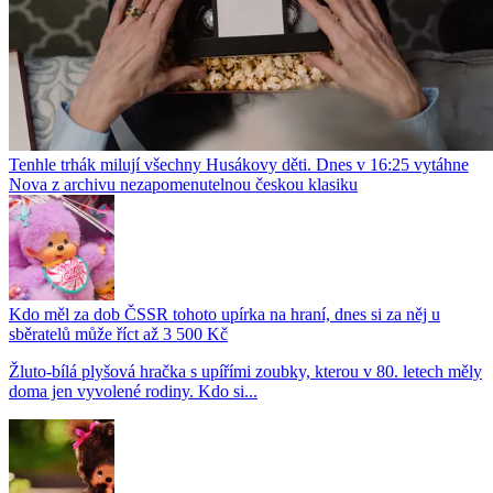
Tenhle trhák milují všechny Husákovy děti. Dnes v 16:25 vytáhne
Nova z archivu nezapomenutelnou českou klasiku
Kdo měl za dob ČSSR tohoto upírka na hraní, dnes si za něj u
sběratelů může říct až 3 500 Kč
Žluto-bílá plyšová hračka s upířími zoubky, kterou v 80. letech měly
doma jen vyvolené rodiny. Kdo si...