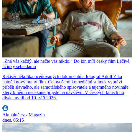
„Zná vás každý, ale nečte vás nikdo.“ Do kin míří český film Léčivé
účinky sebeklamu
Režisér několika oceňovaných dokumentů a fotograf Adolf Zika
natočil nový hraný film. Celovečerní komediální snímek vypráví
příběh slavného, ale samotářského spisovatele a tajemného novináře,
který k němu nečekaně přijede na návštěvu. V českých kinech ho
diváci uvidí od 10. září 2026.
Aktuálně.cz - Magazín
dnes, 05:15