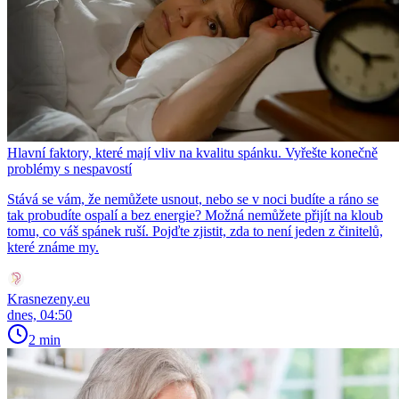
Hlavní faktory, které mají vliv na kvalitu spánku. Vyřešte konečně
problémy s nespavostí
Stává se vám, že nemůžete usnout, nebo se v noci budíte a ráno se
tak probudíte ospalí a bez energie? Možná nemůžete přijít na kloub
tomu, co váš spánek ruší. Pojďte zjistit, zda to není jeden z činitelů,
které známe my.
Krasnezeny.eu
dnes, 04:50
2 min