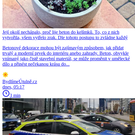
Její okolí nechápalo, proč lije beton do kelímků. To, co z nich
vytvořila, všem vytřelo zrak. Dle tohoto postupu to zvládne každý
Betonové dekorace mohou být zajímavým způsobem, jak přidat
trvalý a moderní prvek do interiéru anebo zahrady. Beton, obvykle
vnímaný jako čistě stavební materiál, se může proměnit v umělecké
dílo a přinést nečekanou krásu do...
BydlímeÚtulně.cz
dnes, 05:17
3 min