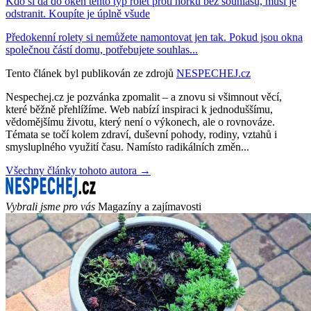
Kdo si dá do oken tento typ rolet proti horku bez souhlasu, musí je
odstranit. Koupíte je úplně všude
Předokenní rolety si nemůžete namontovat jen tak. Pokud jsou okna
společnou částí domu, potřebujete souhlas...
Tento článek byl publikován ze zdrojů
NESPECHEJ.cz
Nespechej.cz je pozvánka zpomalit – a znovu si všimnout věcí,
které běžně přehlížíme. Web nabízí inspiraci k jednoduššímu,
vědomějšímu životu, který není o výkonech, ale o rovnováze.
Témata se točí kolem zdraví, duševní pohody, rodiny, vztahů i
smysluplného využití času. Namísto radikálních změn...
Všechny články tohoto autora →
Vybrali jsme pro vás
Magazíny a zajímavosti