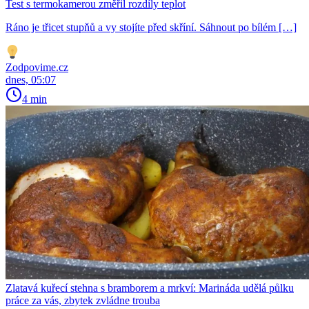
Test s termokamerou změřil rozdíly teplot
Ráno je třicet stupňů a vy stojíte před skříní. Sáhnout po bílém […]
Zodpovime.cz
dnes, 05:07
4 min
Zlatavá kuřecí stehna s bramborem a mrkví: Marináda udělá půlku
práce za vás, zbytek zvládne trouba