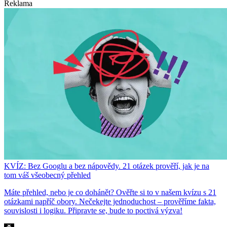
Reklama
KVÍZ: Bez Googlu a bez nápovědy. 21 otázek prověří, jak je na
tom váš všeobecný přehled
Máte přehled, nebo je co dohánět? Ověřte si to v našem kvízu s 21
otázkami napříč obory. Nečekejte jednoduchost – prověříme fakta,
souvislosti i logiku. Připravte se, bude to poctivá výzva!