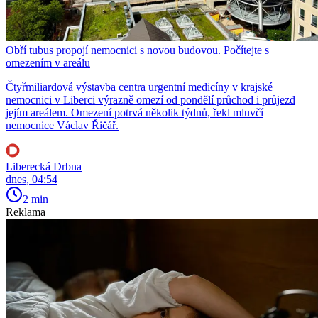
Obří tubus propojí nemocnici s novou budovou. Počítejte s
omezením v areálu
Čtyřmiliardová výstavba centra urgentní medicíny v krajské
nemocnici v Liberci výrazně omezí od pondělí průchod i průjezd
jejím areálem. Omezení potrvá několik týdnů, řekl mluvčí
nemocnice Václav Řičář.
Liberecká Drbna
dnes, 04:54
2 min
Reklama