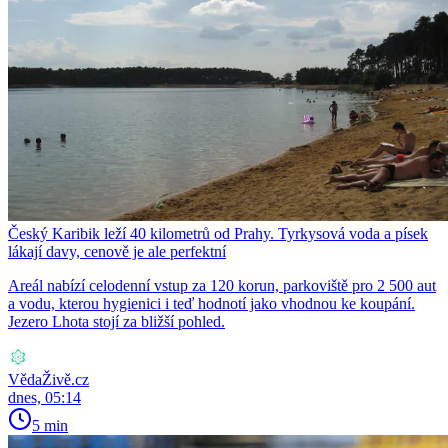
Český Karibik leží 40 kilometrů od Prahy. Tyrkysová voda a písek
lákají davy, cenově je ale perfektní
Areál nabízí celodenní vstup za 120 korun, parkoviště pro 2 500 aut
a vodu, kterou hygienici i teď hodnotí jako vhodnou ke koupání.
Jezero Lhota stojí za bližší pohled.
VědaŽivě.cz
dnes, 05:14
5 min