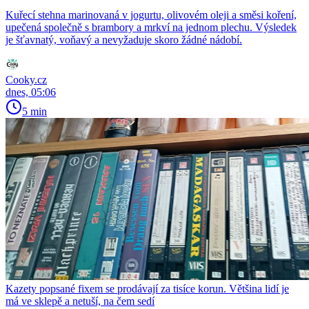
Kuřecí stehna marinovaná v jogurtu, olivovém oleji a směsi koření,
upečená společně s brambory a mrkví na jednom plechu. Výsledek
je šťavnatý, voňavý a nevyžaduje skoro žádné nádobí.
Cooky.cz
dnes, 05:06
5 min
Kazety popsané fixem se prodávají za tisíce korun. Většina lidí je
má ve sklepě a netuší, na čem sedí