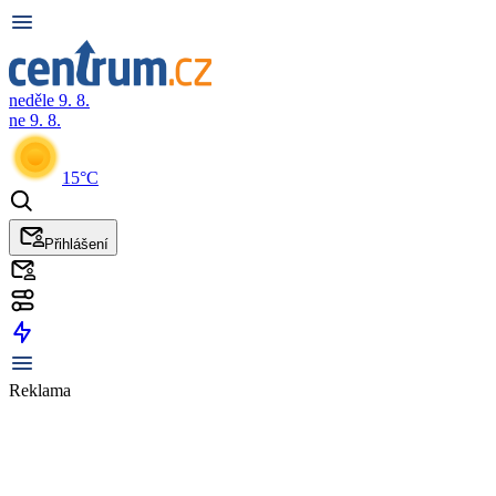
neděle 9. 8.
ne 9. 8.
15°C
Přihlášení
Reklama