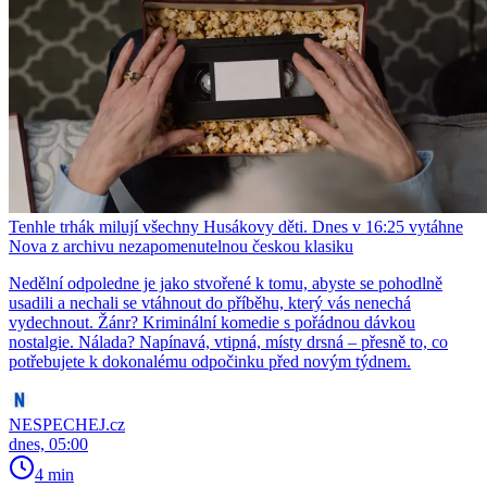
Tenhle trhák milují všechny Husákovy děti. Dnes v 16:25 vytáhne
Nova z archivu nezapomenutelnou českou klasiku
Nedělní odpoledne je jako stvořené k tomu, abyste se pohodlně
usadili a nechali se vtáhnout do příběhu, který vás nenechá
vydechnout. Žánr? Kriminální komedie s pořádnou dávkou
nostalgie. Nálada? Napínavá, vtipná, místy drsná – přesně to, co
potřebujete k dokonalému odpočinku před novým týdnem.
NESPECHEJ.cz
dnes, 05:00
4 min