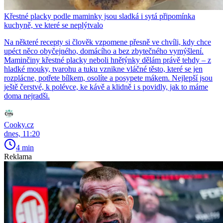
Křestné placky podle maminky jsou sladká i sytá připomínka
kuchyně, ve které se neplýtvalo
Na některé recepty si člověk vzpomene přesně ve chvíli, kdy chce
upéct něco obyčejného, domácího a bez zbytečného vymýšlení.
Maminčiny křestné placky neboli hnětýnky dělám právě tehdy – z
hladké mouky, tvarohu a tuku vznikne vláčné těsto, které se jen
rozplácne, potřete bílkem, osolíte a posypete mákem. Nejlepší jsou
ještě čerstvé, k polévce, ke kávě a klidně i s povidly, jak to máme
doma nejradši.
Cooky.cz
dnes, 11:20
4 min
Reklama