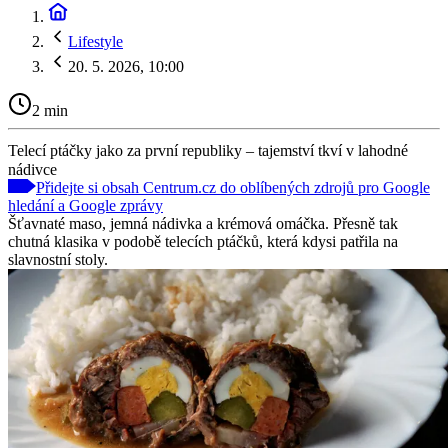
Lifestyle
20. 5. 2026, 10:00
2 min
Telecí ptáčky jako za první republiky – tajemství tkví v lahodné
nádivce
Přidejte si obsah Centrum.cz do oblíbených zdrojů pro Google
hledání a Google zprávy
Šťavnaté maso, jemná nádivka a krémová omáčka. Přesně tak
chutná klasika v podobě telecích ptáčků, která kdysi patřila na
slavnostní stoly.