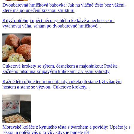
Dvoubarevná hrníčková bábovka: Jak na vláčné těsto bez vážení,
které má po upečení krásnou strukturu
Když potřebuji upéct něco rychlého ke kávě a nechce se mi
vytahovat váha, sahám po dvoubarevné hrníčkové...
Cuketové krokety se sýrem, česnekem a majoránkou: Potěšte
každého mlsouna křupavými kuličkami z vlastní zahrady
Každé léto přijde ten moment, kdy cuketa přestane být vítaným
hostem a stane se výzvou. Cuketové krokety...
Moravské koláče z kynutého těsta s tvarohem a povidly: Upečte je s
láskou a potěší vás o to víc, když je budete jíst