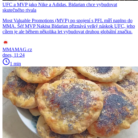
UFC a MVP jako Nike a Adidas. Bidarian chce vybudovat
skutečného rivala
Most Valuable Promotions (MVP) po spojení s PFL míří naplno do
MMA. Šéf MVP Nakisa Bidarian přiznává velký náskok UFC, jeho
cílem je ale během několika let vybudovat druhou globální značku.
MMAMAG.cz
dnes, 11:24
1 min