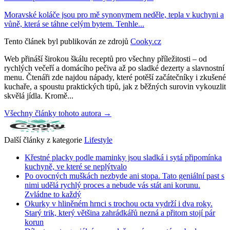
Moravské koláče jsou pro mě synonymem neděle, tepla v kuchyni a
vůně, která se táhne celým bytem. Tenhle...
Tento článek byl publikován ze zdrojů
Cooky.cz
Web přináší širokou škálu receptů pro všechny příležitosti – od
rychlých večeří a domácího pečiva až po sladké dezerty a slavnostní
menu. Čtenáři zde najdou nápady, které potěší začátečníky i zkušené
kuchaře, a spoustu praktických tipů, jak z běžných surovin vykouzlit
skvělá jídla. Kromě...
Všechny články tohoto autora →
Další články z kategorie
Lifestyle
Křestné placky podle maminky jsou sladká i sytá připomínka
kuchyně, ve které se neplýtvalo
Po ovocných muškách nezbyde ani stopa. Tato geniální past s
nimi udělá rychlý proces a nebude vás stát ani korunu.
Zvládne to každý
Okurky v hliněném hrnci s trochou octa vydrží i dva roky.
Starý trik, který většina zahrádkářů nezná a přitom stojí pár
korun