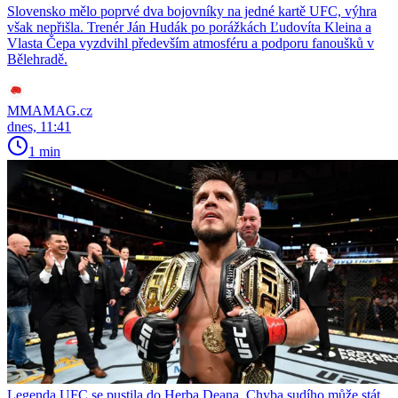
Slovensko mělo poprvé dva bojovníky na jedné kartě UFC, výhra
však nepřišla. Trenér Ján Hudák po porážkách Ľudovíta Kleina a
Vlasta Čepa vyzdvihl především atmosféru a podporu fanoušků v
Bělehradě.
MMAMAG.cz
dnes, 11:41
1 min
Legenda UFC se pustila do Herba Deana. Chyba sudího může stát