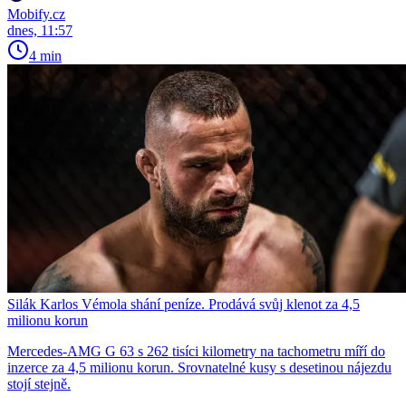
Mobify.cz
dnes, 11:57
4 min
Silák Karlos Vémola shání peníze. Prodává svůj klenot za 4,5
milionu korun
Mercedes-AMG G 63 s 262 tisíci kilometry na tachometru míří do
inzerce za 4,5 milionu korun. Srovnatelné kusy s desetinou nájezdu
stojí stejně.