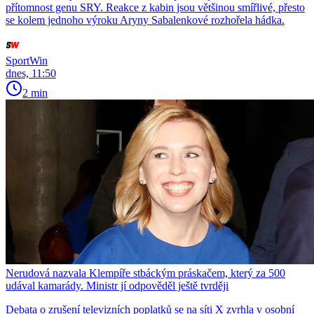
přítomnost genu SRY. Reakce z kabin jsou většinou smířlivé, přesto
se kolem jednoho výroku Aryny Sabalenkové rozhořela hádka.
SportWin
dnes, 11:50
2 min
Nerudová nazvala Klempíře stbáckým práskačem, který za 500
udával kamarády. Ministr jí odpověděl ještě tvrději
Debata o zrušení televizních poplatků se na síti X zvrhla v osobní