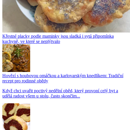
Křestné placky podle maminky jsou sladká i sytá připomínka
kuchyně, ve které se neplýtvalo
Hovězí s houbovou omáčkou a karlovarským knedlíkem: Tradiční
recept pro rodinné obědy
Když chci uvařit poctivý nedělní oběd, který provoní celý byt a
udělá radost všem u stolu, často skončím...