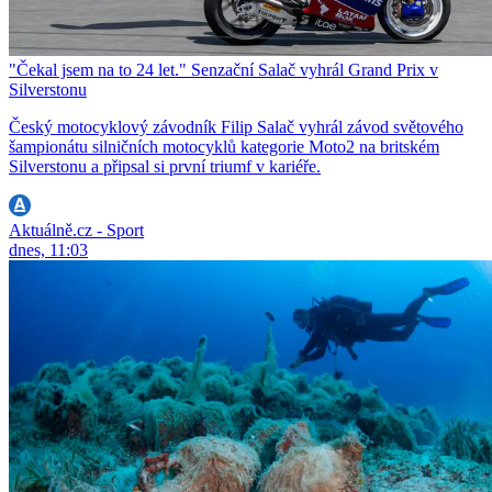
"Čekal jsem na to 24 let." Senzační Salač vyhrál Grand Prix v
Silverstonu
Český motocyklový závodník Filip Salač vyhrál závod světového
šampionátu silničních motocyklů kategorie Moto2 na britském
Silverstonu a připsal si první triumf v kariéře.
Aktuálně.cz - Sport
dnes, 11:03