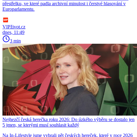
přestřelku, ve které padla archivní minulost i čerstvé hlasování v
Europarlamentu.
VIPživot.cz
dnes, 11:49
3 min
Nejhezčí česká herečka roku 2026: Do úzkého výběru se dostalo jen
5 jmen, se kterými musí souhlasit každý
Na In-Lifestyle jsme vybrali pět českých hereček, které v roce 2026