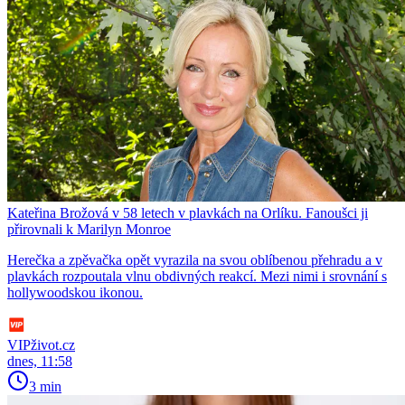
Kateřina Brožová v 58 letech v plavkách na Orlíku. Fanoušci ji
přirovnali k Marilyn Monroe
Herečka a zpěvačka opět vyrazila na svou oblíbenou přehradu a v
plavkách rozpoutala vlnu obdivných reakcí. Mezi nimi i srovnání s
hollywoodskou ikonou.
VIPživot.cz
dnes, 11:58
3 min