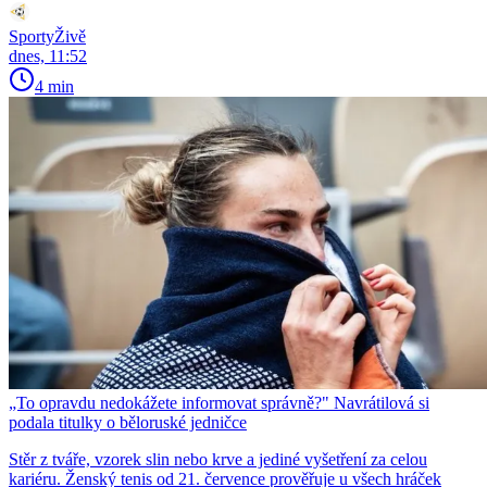
SportyŽivě
dnes, 11:52
4 min
„To opravdu nedokážete informovat správně?" Navrátilová si
podala titulky o běloruské jedničce
Stěr z tváře, vzorek slin nebo krve a jediné vyšetření za celou
kariéru. Ženský tenis od 21. července prověřuje u všech hráček