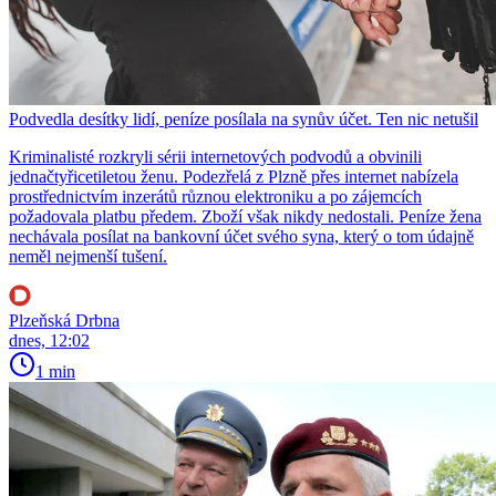
Podvedla desítky lidí, peníze posílala na synův účet. Ten nic netušil
Kriminalisté rozkryli sérii internetových podvodů a obvinili
jednačtyřicetiletou ženu. Podezřelá z Plzně přes internet nabízela
prostřednictvím inzerátů různou elektroniku a po zájemcích
požadovala platbu předem. Zboží však nikdy nedostali. Peníze žena
nechávala posílat na bankovní účet svého syna, který o tom údajně
neměl nejmenší tušení.
Plzeňská Drbna
dnes, 12:02
1 min