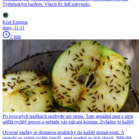
Tyrhénským mořem. Všech 81 lidí zahynulo.
Kód Enigma
dnes, 11:11
7 min
Po ovocných muškách nezbyde ani stopa. Tato geniální past s nimi
udělá rychlý proces a nebude vás stát ani korunu. Zvládne to každý
Ovocné mušky se dostanou prakticky do každé domácnosti. A
protože se velmi rychle množí, není snadné se jich zbavit. Několik