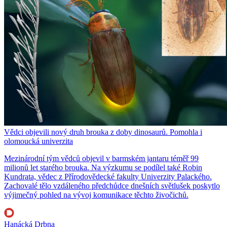
Vědci objevili nový druh brouka z doby dinosaurů. Pomohla i
olomoucká univerzita
Mezinárodní tým vědců objevil v barmském jantaru téměř 99
milionů let starého brouka. Na výzkumu se podílel také Robin
Kundrata, vědec z Přírodovědecké fakulty Univerzity Palackého.
Zachovalé tělo vzdáleného předchůdce dnešních světlušek poskytlo
výjimečný pohled na vývoj komunikace těchto živočichů.
Hanácká Drbna