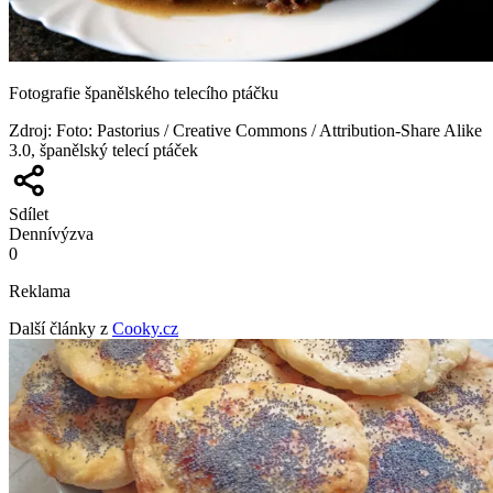
Fotografie španělského telecího ptáčku
Zdroj
:
Foto: Pastorius / Creative Commons / Attribution-Share Alike
3.0, španělský telecí ptáček
Sdílet
Denní
výzva
0
Reklama
Další články z
Cooky.cz