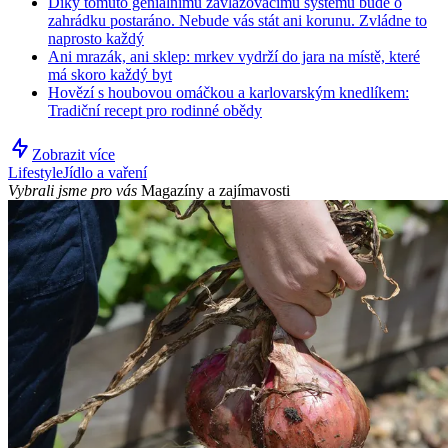
Díky tomuto geniálnímu zavlažovacímu systému bude o
zahrádku postaráno. Nebude vás stát ani korunu. Zvládne to
naprosto každý
Ani mrazák, ani sklep: mrkev vydrží do jara na místě, které
má skoro každý byt
Hovězí s houbovou omáčkou a karlovarským knedlíkem:
Tradiční recept pro rodinné obědy
Zobrazit více
Lifestyle
Jídlo a vaření
Vybrali jsme pro vás
Magazíny a zajímavosti