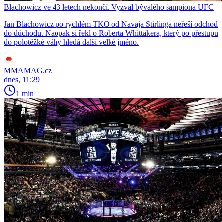
Blachowicz ve 43 letech nekončí. Vyzval bývalého šampiona UFC
Jan Blachowicz po rychlém TKO od Navaja Stirlinga neřeší odchod
do důchodu. Naopak si řekl o Roberta Whittakera, který po přestupu
do polotěžké váhy hledá další velké jméno.
MMAMAG.cz
dnes, 11:29
1 min