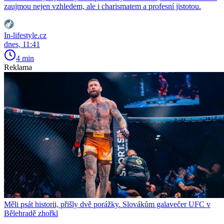
zaujmou nejen vzhledem, ale i charismatem a profesní jistotou.
In-lifestyle.cz
dnes, 11:41
4 min
Reklama
Měli psát historii, přišly dvě porážky. Slovákům galavečer UFC v
Bělehradě zhořkl