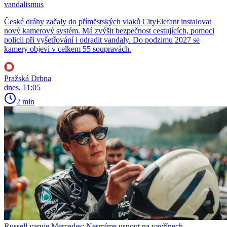
vandalismus
České dráhy začaly do příměstských vlaků CityElefant instalovat
nový kamerový systém. Má zvýšit bezpečnost cestujících, pomoci
policii při vyšetřování i odradit vandaly. Do podzimu 2027 se
kamery objeví v celkem 55 soupravách.
Pražská Drbna
dnes, 11:05
2 min
Russell varuje Mercedes: Nesmíme usnout na vavřínech