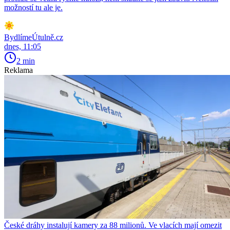
možností tu ale je.
BydlímeÚtulně.cz
dnes, 11:05
2 min
Reklama
České dráhy instalují kamery za 88 milionů. Ve vlacích mají omezit