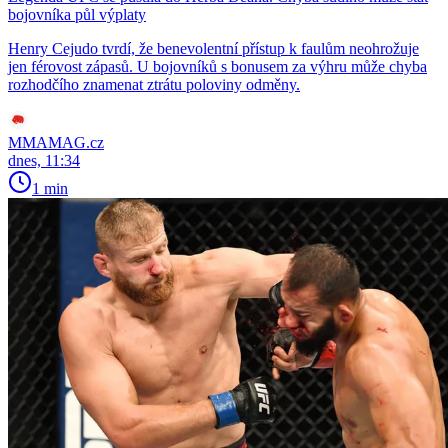
bojovníka půl výplaty
Henry Cejudo tvrdí, že benevolentní přístup k faulům neohrožuje
jen férovost zápasů. U bojovníků s bonusem za výhru může chyba
rozhodčího znamenat ztrátu poloviny odměny.
MMAMAG.cz
dnes, 11:34
1 min