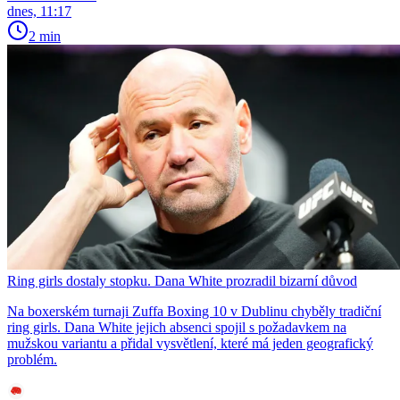
dnes, 11:17
2 min
Ring girls dostaly stopku. Dana White prozradil bizarní důvod
Na boxerském turnaji Zuffa Boxing 10 v Dublinu chyběly tradiční
ring girls. Dana White jejich absenci spojil s požadavkem na
mužskou variantu a přidal vysvětlení, které má jeden geografický
problém.