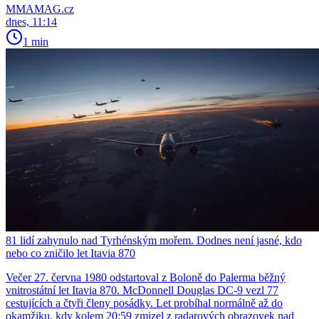
MMAMAG.cz
dnes, 11:14
1 min
81 lidí zahynulo nad Tyrhénským mořem. Dodnes není jasné, kdo
nebo co zničilo let Itavia 870
Večer 27. června 1980 odstartoval z Boloně do Palerma běžný
vnitrostátní let Itavia 870. McDonnell Douglas DC-9 vezl 77
cestujících a čtyři členy posádky. Let probíhal normálně až do
okamžiku, kdy kolem 20:59 zmizel z radarových obrazovek nad