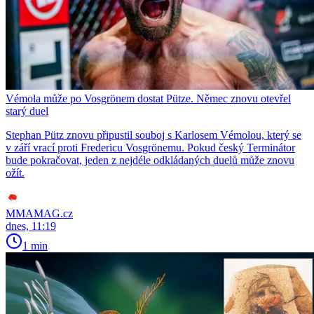
Vémola může po Vosgrönem dostat Pütze. Němec znovu otevřel
starý duel
Stephan Pütz znovu připustil souboj s Karlosem Vémolou, který se
v září vrací proti Fredericu Vosgrönemu. Pokud český Terminátor
bude pokračovat, jeden z nejdéle odkládaných duelů může znovu
ožít.
MMAMAG.cz
dnes, 11:19
1 min