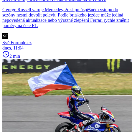
George Russell varuje Mercedes, že si po úspěšném vstupu do
sezóny nesmí dovolit polevit. Podle britského jezdce může jediná
nepovedená aktualizace nebo výrazné zlepšení Ferrari rychle změnit
poměry na čele F1.
SvětFormule.cz
dnes, 11:04
2 min