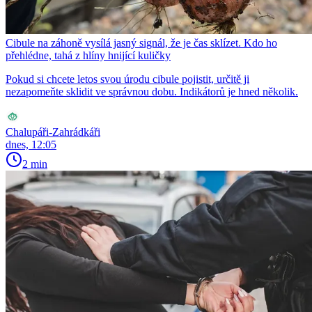
Cibule na záhoně vysílá jasný signál, že je čas sklízet. Kdo ho
přehlédne, tahá z hlíny hnijící kuličky
Pokud si chcete letos svou úrodu cibule pojistit, určitě ji
nezapomeňte sklidit ve správnou dobu. Indikátorů je hned několik.
Chalupáři-Zahrádkáři
dnes, 12:05
2 min