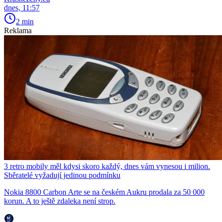
dnes, 11:57
2 min
Reklama
3 retro mobily měl kdysi skoro každý, dnes vám vynesou i milion.
Sběratelé vyžadují jedinou podmínku
Nokia 8800 Carbon Arte se na českém Aukru prodala za 50 000
korun. A to ještě zdaleka není strop.