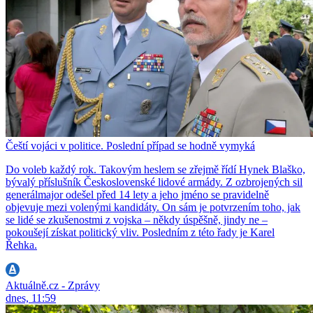
Čeští vojáci v politice. Poslední případ se hodně vymyká
Do voleb každý rok. Takovým heslem se zřejmě řídí Hynek Blaško,
bývalý příslušník Československé lidové armády. Z ozbrojených sil
generálmajor odešel před 14 lety a jeho jméno se pravidelně
objevuje mezi volenými kandidáty. On sám je potvrzením toho, jak
se lidé se zkušenostmi z vojska – někdy úspěšně, jindy ne –
pokoušejí získat politický vliv. Posledním z této řady je Karel
Řehka.
Aktuálně.cz - Zprávy
dnes, 11:59