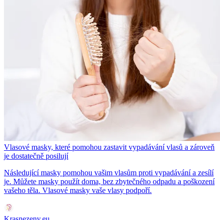
Vlasové masky, které pomohou zastavit vypadávání vlasů a zároveň
je dostatečně posilují
Následující masky pomohou vašim vlasům proti vypadávání a zesílí
je. Můžete masky použít doma, bez zbytečného odpadu a poškození
vašeho těla. Vlasové masky vaše vlasy podpoří.
Krasnezeny.eu