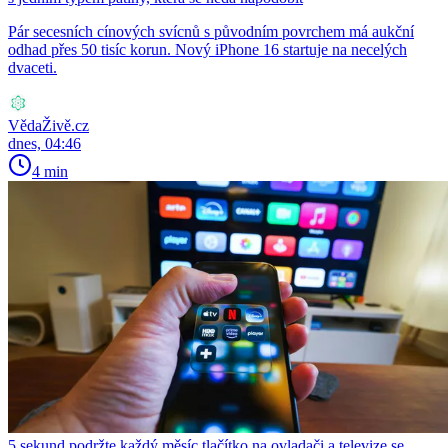
Pár secesních cínových svícnů s původním povrchem má aukční
odhad přes 50 tisíc korun. Nový iPhone 16 startuje na necelých
dvaceti.
VědaŽivě.cz
dnes, 04:46
4 min
5 sekund podržte každý měsíc tlačítko na ovladači a televize se