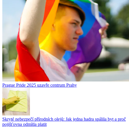
Prague Pride 2025 uzavře centrum Prahy
Skryté nebezpečí přírodních olejů: Jak jedna hadra spálila byt a proč
pojišťovna odmítla platit