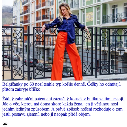
Belgičanky po 60 nosí tenhle typ košile denně, Češky ho odmítají,
přitom zakryje bříško
Žádný zahraniční patent ani zázračný kousek z butiku za tím nestojí.
Jde o věc, kterou má doma skoro každá žena, jen ji většinou nosí
jedním jediným způsobem. A právě způsob nošení rozhoduje o tom,
jestli postavu zjemní, nebo jí naopak přidá objem.