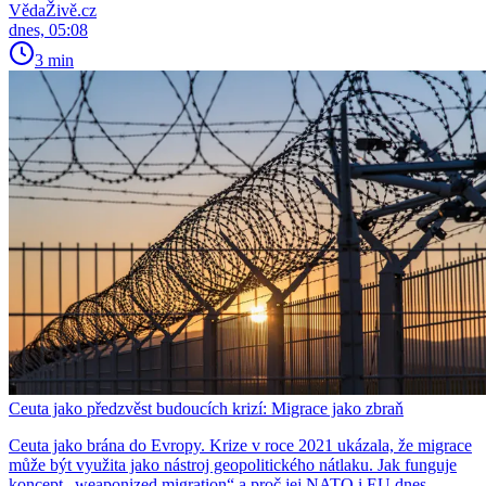
VědaŽivě.cz
dnes, 05:08
3 min
Ceuta jako předzvěst budoucích krizí: Migrace jako zbraň
Ceuta jako brána do Evropy. Krize v roce 2021 ukázala, že migrace
může být využita jako nástroj geopolitického nátlaku. Jak funguje
koncept „weaponized migration“ a proč jej NATO i EU dnes