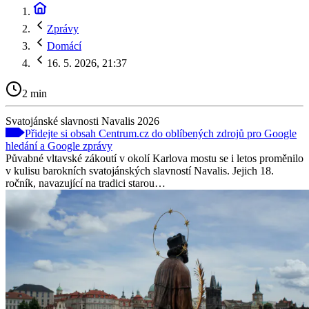
Zprávy
Domácí
16. 5. 2026, 21:37
2 min
Svatojánské slavnosti Navalis 2026
Přidejte si obsah Centrum.cz do oblíbených zdrojů pro Google
hledání a Google zprávy
Půvabné vltavské zákoutí v okolí Karlova mostu se i letos proměnilo
v kulisu barokních svatojánských slavností Navalis. Jejich 18.
ročník, navazující na tradici starou…