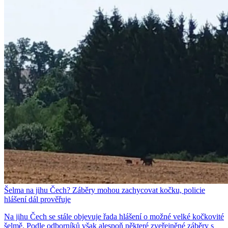
Šelma na jihu Čech? Záběry mohou zachycovat kočku, policie
hlášení dál prověřuje
Na jihu Čech se stále objevuje řada hlášení o možné velké kočkovité
šelmě. Podle odborníků však alespoň některé zveřejněné záběry s