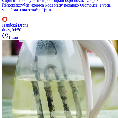
stupni tři. Lidé by se měli po koupání osprchovat. Naopak na
štěrkopískových jezerech Poděbrady nedaleko Olomouce je voda
stále čistá a má označení jedna.
Hanácká Drbna
dnes, 04:50
1 min