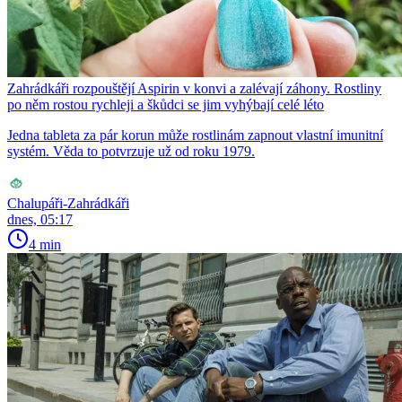
Zahrádkáři rozpouštějí Aspirin v konvi a zalévají záhony. Rostliny
po něm rostou rychleji a škůdci se jim vyhýbají celé léto
Jedna tableta za pár korun může rostlinám zapnout vlastní imunitní
systém. Věda to potvrzuje už od roku 1979.
Chalupáři-Zahrádkáři
dnes, 05:17
4 min