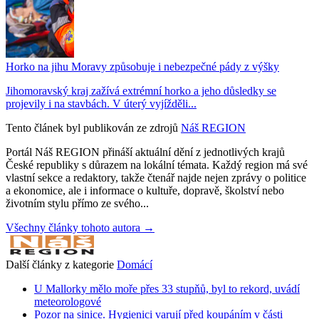
Horko na jihu Moravy způsobuje i nebezpečné pády z výšky
Jihomoravský kraj zažívá extrémní horko a jeho důsledky se
projevily i na stavbách. V úterý vyjížděli...
Tento článek byl publikován ze zdrojů
Náš REGION
Portál Náš REGION přináší aktuální dění z jednotlivých krajů
České republiky s důrazem na lokální témata. Každý region má své
vlastní sekce a redaktory, takže čtenář najde nejen zprávy o politice
a ekonomice, ale i informace o kultuře, dopravě, školství nebo
životním stylu přímo ze svého...
Všechny články tohoto autora →
Další články z kategorie
Domácí
U Mallorky mělo moře přes 33 stupňů, byl to rekord, uvádí
meteorologové
Pozor na sinice. Hygienici varují před koupáním v části