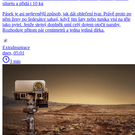
siluetu a přidá i 10 kg
Pásek je asi nejlevnější způsob, jak dát oblečení tvar. Právě proto po
něm ženy po šedesátce sahají, když jim šaty nebo tunika visí na těle
jako pytel. Jenže stejný doplněk umí celý dojem otočit naruby.
Rozhoduje přitom pár centimetrů a jedna jediná dírka.
ExtraInspirace
dnes, 05:01
3 min