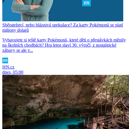
Sběratelství, nebo bláznivá spekulace? Za karty Pokémonů se platí
miliony dolarů
Vybavujete si ještě karty Pokémonů, které děti o přestávkách měnily
na školních chodbách? Hra letos slaví 30. výročí, z nostalgické
zábavy se ale v...
HN.cz
dnes, 05:00