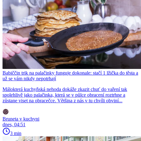
Babiččin trik na palačinky funguje dokonale: stačí 1 lžička do těsta a
už se vám nikdy nepotrhají
Málokterá kuchyňská nehoda dokáže zkazit chuť do vaření tak
spolehlivě jako palačinka, která se v půlce obracení roztrhne a
zůstane viset na obracečce. Většina z nás v tu chvíli obviní...
Bruneta v kuchyni
dnes, 04:51
3 min