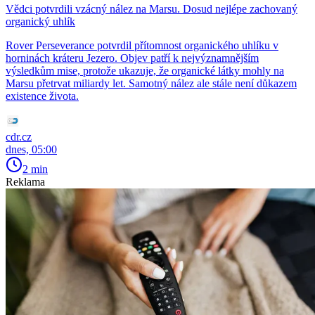
Vědci potvrdili vzácný nález na Marsu. Dosud nejlépe zachovaný
organický uhlík
Rover Perseverance potvrdil přítomnost organického uhlíku v
horninách kráteru Jezero. Objev patří k nejvýznamnějším
výsledkům mise, protože ukazuje, že organické látky mohly na
Marsu přetrvat miliardy let. Samotný nález ale stále není důkazem
existence života.
cdr.cz
dnes, 05:00
2 min
Reklama