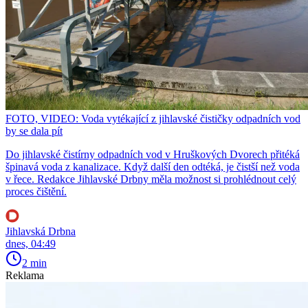
FOTO, VIDEO: Voda vytékající z jihlavské čističky odpadních vod
by se dala pít
Do jihlavské čistírny odpadních vod v Hruškových Dvorech přitéká
špinavá voda z kanalizace. Když další den odtéká, je čistší než voda
v řece. Redakce Jihlavské Drbny měla možnost si prohlédnout celý
proces čištění.
Jihlavská Drbna
dnes, 04:49
2 min
Reklama