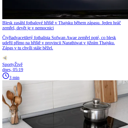
Blesk zasáhl fotbalové hřiště v Thajsku během zápasu. Jeden hráč
zemřel, devět je v nemocnici
Čtyřiadvacetiletý fotbalista Sofwan Awae zemřel poté, co blesk
udeřil přímo na hřiště v provincii Narathiwat v jižním Thajsku.
Zápas v tu chvíli stále běžel.
SportyŽivě
dnes, 05:19
3 min