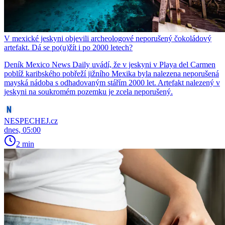
V mexické jeskyni objevili archeologové neporušený čokoládový
artefakt. Dá se po(u)žít i po 2000 letech?
Deník Mexico News Daily uvádí, že v jeskyni v Playa del Carmen
poblíž karibského pobřeží jižního Mexika byla nalezena neporušená
mayská nádoba s odhadovaným stářím 2000 let. Artefakt nalezený v
jeskyni na soukromém pozemku je zcela neporušený.
NESPECHEJ.cz
dnes, 05:00
2 min