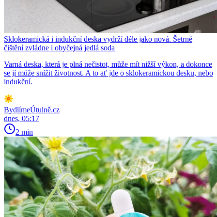
Sklokeramická i indukční deska vydrží déle jako nová. Šetrné
čištění zvládne i obyčejná jedlá soda
Varná deska, která je plná nečistot, může mít nižší výkon, a dokonce
se jí může snížit životnost. A to ať jde o sklokeramickou desku, nebo
indukční.
BydlímeÚtulně.cz
dnes, 05:17
2 min