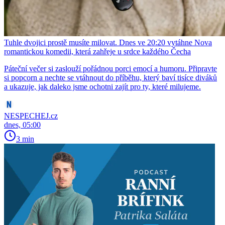
Tuhle dvojici prostě musíte milovat. Dnes ve 20:20 vytáhne Nova
romantickou komedii, která zahřeje u srdce každého Čecha
Páteční večer si zaslouží pořádnou porci emocí a humoru. Připravte
si popcorn a nechte se vtáhnout do příběhu, který baví tisíce diváků
a ukazuje, jak daleko jsme ochotni zajít pro ty, které milujeme.
NESPECHEJ.cz
dnes, 05:00
3 min