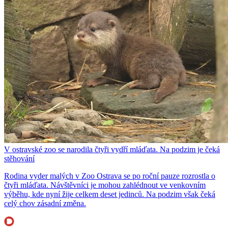
V ostravské zoo se narodila čtyři vydří mláďata. Na podzim je čeká
stěhování
Rodina vyder malých v Zoo Ostrava se po roční pauze rozrostla o
čtyři mláďata. Návštěvníci je mohou zahlédnout ve venkovním
výběhu, kde nyní žije celkem deset jedinců. Na podzim však čeká
celý chov zásadní změna.