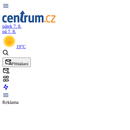
pátek 7. 8.
pá 7. 8.
19°C
Přihlášení
Reklama