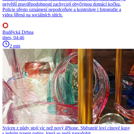
největší pravděpodobností zachycují obyčejnou domácí kočku.
Policie přesto oznámení nepodceňuje a kontroluje i fotografie a
videa šířená na sociálních sítích.
Budějcká Drbna
dnes, 04:46
2 min
Svícen z půdy stojí víc než nový iPhone. Sběratelé loví cínové kusy
s jedním typem patiny, která se nedá napodobit