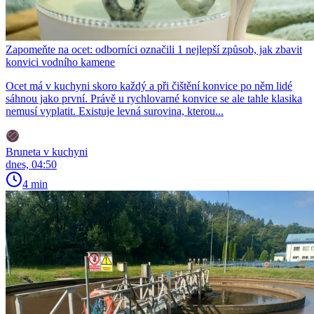
Zapomeňte na ocet: odborníci označili 1 nejlepší způsob, jak zbavit
konvici vodního kamene
Ocet má v kuchyni skoro každý a při čištění konvice po něm lidé
sáhnou jako první. Právě u rychlovarné konvice se ale tahle klasika
nemusí vyplatit. Existuje levná surovina, kterou...
Bruneta v kuchyni
dnes, 04:50
4 min