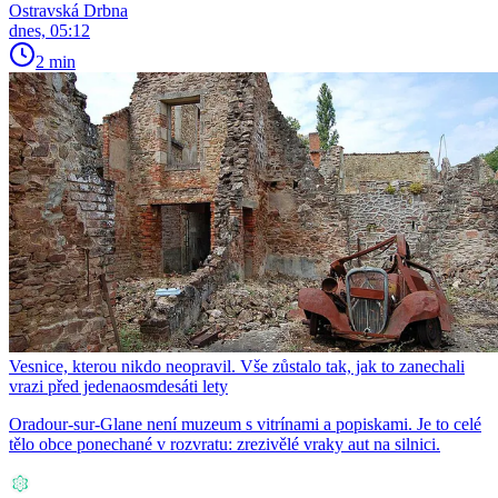
Ostravská Drbna
dnes, 05:12
2 min
Vesnice, kterou nikdo neopravil. Vše zůstalo tak, jak to zanechali
vrazi před jedenaosmdesáti lety
Oradour-sur-Glane není muzeum s vitrínami a popiskami. Je to celé
tělo obce ponechané v rozvratu: zrezivělé vraky aut na silnici.