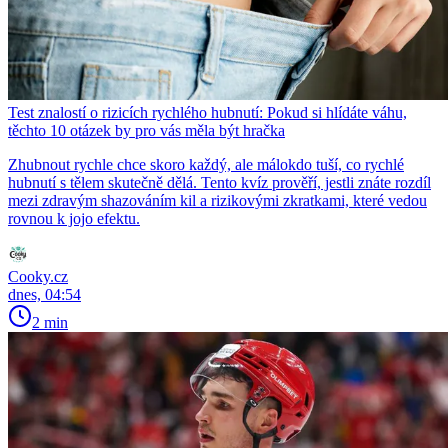
Test znalostí o rizicích rychlého hubnutí: Pokud si hlídáte váhu,
těchto 10 otázek by pro vás měla být hračka
Zhubnout rychle chce skoro každý, ale málokdo tuší, co rychlé
hubnutí s tělem skutečně dělá. Tento kvíz prověří, jestli znáte rozdíl
mezi zdravým shazováním kil a rizikovými zkratkami, které vedou
rovnou k jojo efektu.
Cooky.cz
dnes, 04:54
2 min