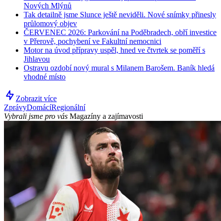
Nových Mlýnů
Tak detailně jsme Slunce ještě neviděli. Nové snímky přinesly
průlomový objev
ČERVENEC 2026: Parkování na Poděbradech, obří investice
v Přerově, pochybení ve Fakultní nemocnici
Motor na úvod přípravy uspěl, hned ve čtvrtek se poměří s
Jihlavou
Ostravu ozdobí nový mural s Milanem Barošem. Baník hledá
vhodné místo
Zobrazit více
Zprávy
Domácí
Regionální
Vybrali jsme pro vás
Magazíny a zajímavosti