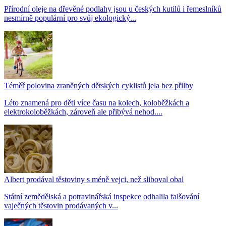
Přírodní oleje na dřevěné podlahy jsou u českých kutilů i řemeslníků
nesmírně populární pro svůj ekologický...
Téměř polovina zraněných dětských cyklistů jela bez přilby
Léto znamená pro děti více času na kolech, koloběžkách a
elektrokoloběžkách, zároveň ale přibývá nehod....
Albert prodával těstoviny s méně vejci, než sliboval obal
Státní zemědělská a potravinářská inspekce odhalila falšování
vaječných těstovin prodávaných v...