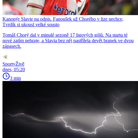
Kanonýr Slavie na odpis. Fanoušek už Chorého v lize nechce,
Tvrdík si ukousl velké sousto
Tomáš Chorý dal v minulé sezoně 17 ligových gólů. Na startu té
nové zatím nehraje, a Slavia bez něj nastřílela devět branek ve dvou
zápasech.
SportyŽivě
dnes, 05:20
3 min