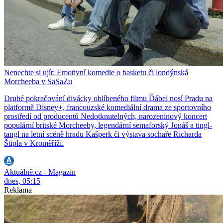
Nenechte si ujít: Emotivní komedie o basketu či londýnská
Morcheeba v SaSaZu
Druhé pokračování divácky oblíbeného filmu Ďábel nosí Pradu na
platformě Disney+, francouzské komediální drama ze sportovního
prostředí od producentů Nedotknutelných, narozeninový koncert
populární britské Morcheeby, legendární semaforský Jonáš a tingl-
tangl na letní scéně hradu Kašperk či výstava sochaře Richarda
Štipla v Kroměříži.
Aktuálně.cz - Magazín
dnes, 05:15
Reklama