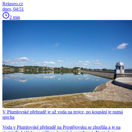
Relaxeo.cz
dnes, 04:51
2 min
V Plumlovské přehradě je už voda na trojce, po koupání je nutná
sprcha
Voda v Plumlovské přehradě na Prostějovsku se zhoršila a je na