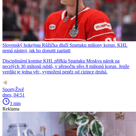
Slovenský hokejista Růžička dluží Spartaku miliony korun. KHL
nemá nástroj, jak ho donutit zaplatit
Disciplinární komise KHL přiřkla Spartaku Moskva nárok na
necelých 30 milionů rublů, v přepočtu přes 8 milionů korun. Jenže
verdikt je jedna věc, vymožení peněz od cizince druhá.
SportyŽivě
dnes, 04:51
3 min
Reklama