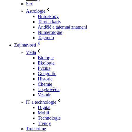
Sex
Astrologie
Horoskopy
Tarot a karty
Andělé a tajemná znamení
Numerologie
Tajemno
Zajímavosti
Věda
Biologie
Ekologie
Fyzika
Geografie
Historie
Chemie
Jazykověda
Vesmír
IT a technologie
Digital
Mobil
Technologie
Trendy
True crime