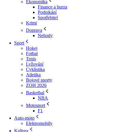
Ekonomika
Finance a burza
Podnikání
Spotřebitel
Krimi
Doprava
Nehody
Sport
Hokej
Fotbal
Tenis
Lyžování
Cyklistika
Atletika
Bojové sporty
ZOH 2026
Basketbal
NBA
Motosport
F1
Auto-moto
Elektromobily
Kultura