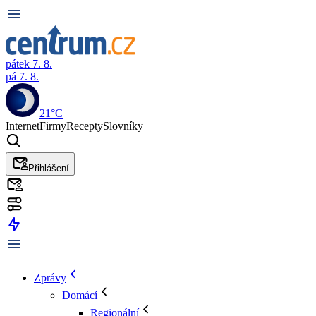
pátek 7. 8.
pá 7. 8.
21°C
Internet
Firmy
Recepty
Slovníky
Přihlášení
Zprávy
Domácí
Regionální