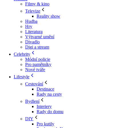
Filmy & kino
Televize
Reality show
Hudba
Hry
Literatura
Výtvarné umění
Divadlo
Digi a stream
Celebrity
Módní policie
Pro pamětníky
Nové tváře
Lifestyle
Cestování
Destinace
Rady na cesty
Bydlení
Interiery
Rady do domu
DIY
Pro kutily