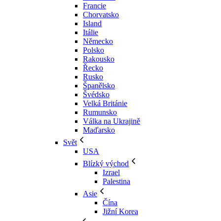
Francie
Chorvatsko
Island
Itálie
Německo
Polsko
Rakousko
Řecko
Rusko
Španělsko
Švédsko
Velká Británie
Rumunsko
Válka na Ukrajině
Maďarsko
Svět
USA
Blízký východ
Izrael
Palestina
Asie
Čína
Jižní Korea