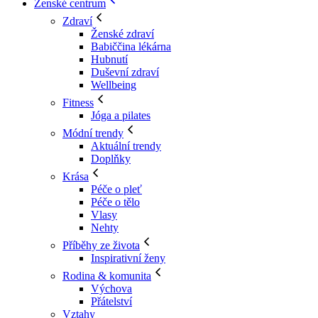
Ženské centrum
Zdraví
Ženské zdraví
Babiččina lékárna
Hubnutí
Duševní zdraví
Wellbeing
Fitness
Jóga a pilates
Módní trendy
Aktuální trendy
Doplňky
Krása
Péče o pleť
Péče o tělo
Vlasy
Nehty
Příběhy ze života
Inspirativní ženy
Rodina & komunita
Výchova
Přátelství
Vztahy