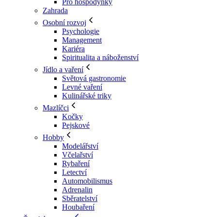
Pro hospodyňky
Zahrada
Osobní rozvoj
Psychologie
Management
Kariéra
Spiritualita a náboženství
Jídlo a vaření
Světová gastronomie
Levné vaření
Kulinářské triky
Mazlíčci
Kočky
Pejskové
Hobby
Modelářství
Včelařství
Rybaření
Letectví
Automobilismus
Adrenalin
Sběratelství
Houbaření