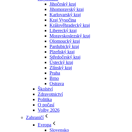
Jihočeský kraj
Jihomoravský kraj
Karlovarský kraj
Kraj Vysočina
Králověhradecký kraj
Liberecký kraj
Moravskoslezský kraj
Olomoucký kraj
Pardubický kraj
Plzeňský kraj
Středočeský kraj
Ústecký kraj
Zlínský kraj
Praha
Brno
Ostrava
Školství
Zdravotnictví
Politika
O počasí
Volby 2026
Zahraničí
Evropa
Slovensko