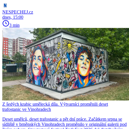
NESPECHEJ.cz
dnes, 15:00
3 min
Z šedých krabic umělecká díla. Výtvarníci proměnili deset
trafostanic ve Vinohradech
Deset umělců, deset trafostanic a pět dní práce. Začátkem srpna se
sídliště v brněnských Vinohradech proměnilo v originální galerii pod