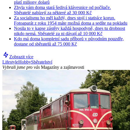
platí miliony dolarů
Zbyla vám doma stará šedivá klávesnice od počítače.
Sběratelé nabízejí za některé až 30 000 Kč
Za socialismu ho měl každý, dnes stojí i statisíce korun.
Fotoaparát z roku 1954 máte možná doma a sedíte na pokladu
Nosila to v kapse zástěry každá hospodyně, dnes tu drobnost
nikdo nemá. Sběratelé za ni dávají až 10 000 Kč
Kdo má doma kompletní sadu příborů v původním pouzdře,
dostane od sběratelů až 75 000 Kč
Zobrazit více
Lifestyle
Hobby
Sběratelství
Vybrali jsme pro vás
Magazíny a zajímavosti