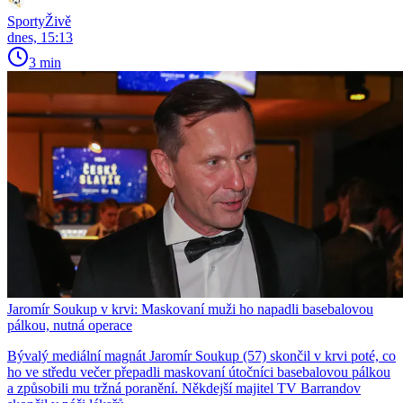
SportyŽivě
dnes, 15:13
3 min
Jaromír Soukup v krvi: Maskovaní muži ho napadli basebalovou
pálkou, nutná operace
Bývalý mediální magnát Jaromír Soukup (57) skončil v krvi poté, co
ho ve středu večer přepadli maskovaní útočníci basebalovou pálkou
a způsobili mu tržná poranění. Někdejší majitel TV Barrandov