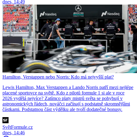
dnes, 14:49
Hamilton, Verstappen nebo Norris: Kdo má nejvyšší plat?
Lewis Hamilton, Max Verstappen a Lando Norris patří mezi nejlépe
placené sportovce na světě. Kdo z pilotů formule 1 si ale v roce
2026 vydělá nejvíce? Zatímco platy mistrů světa se pohybují v
astronomických řádech, nováčci začínají s podstatně skromnějšími
částkami. Podstatnou část výdělku ale tvoří dodatečné bonusy.
SvětFormule.cz
dnes, 14:46