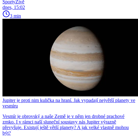
SportyŽivě
dnes, 15:02
3 min
Jupiter je proti nim kulička na hraní. Jak vypadají největší planety ve
vesmíru
Vesmír je obrovský a naše Země je v něm jen drobné prachové
zrnko. I v rámci naší sluneční soustavy nás Jupiter výrazně
převyšuje. Existují ještě větší planety? A jak velké vlastně mohou
být?