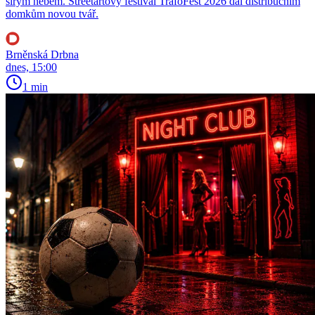
širým nebem. Streetartový festival TrafoFest 2026 dal distribučním
domkům novou tvář.
Brněnská Drbna
dnes, 15:00
1 min