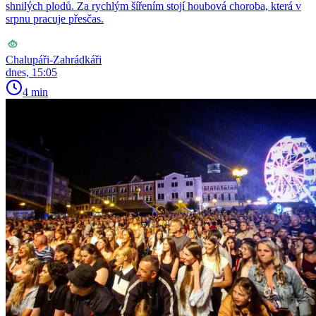
shnilých plodů. Za rychlým šířením stojí houbová choroba, která v
srpnu pracuje přesčas.
Chalupáři-Zahrádkáři
dnes, 15:05
4 min