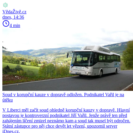
VědaŽivě.cz
dnes, 14:36
4 min
Soud v korupční kauze v dopravě odložen. Podnikatel Vařil je na
útěku
V Liberci měl začít soud ohledně korupční kauzy v dopravě. Hlavní
postavou je kontroverzní podnikatel Jiří Vařil. Jenže právě ten před
zahájením líčení zmizel neznámo kam a soud tak musel být odročen.
Státní zástupce pro něj chce devět let vězení, upozornil server
iDnes.cz.