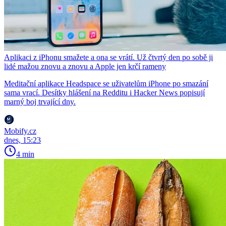
Aplikaci z iPhonu smažete a ona se vrátí. Už čtvrtý den po sobě ji
lidé mažou znovu a znovu a Apple jen krčí rameny
Meditační aplikace Headspace se uživatelům iPhone po smazání
sama vrací. Desítky hlášení na Redditu i Hacker News popisují
marný boj trvající dny.
Mobify.cz
dnes, 15:23
4 min