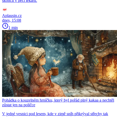
skončil v péči lékařů.
Aplausin.cz
dnes, 15:08
1 min
Pohádka o kouzelném hrníčku, který byl pořád plný kakaa a nechtěl
zůstat jen na poličce
V jedné vesnici pod lesem, kde v zimě sníh přikrýval střechy tak