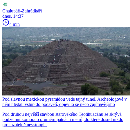
Chalupáři-Zahrádkáři
dnes, 14:37
4 min
Pod slavnou mexickou pyramidou vede tajný tunel. Archeologové v
něm hledali vstup do podsvětí, objevilo se něco zajímavějšího
Pod druhou největší stavbou starověkého Teotihuacánu se skrývá
podzemní komora o průměru patnácti metrů, do které dosud nikdo
prokazatelně nevstoupil.