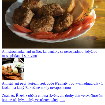
Ani strouhanka, ani mléko: karbanátky se nerozpadnou, když do
masa přidáte 1 surovinu
Ani sůl, ani pepř: kuřecí řízek bude šťavnatý i po vychladnutí díky 1
kroku, na který Rakušané nikdy nezapomenou
Znáte to. Řízek z oběda chutná skvěle, ale druhý den ve svačinovém
boxu z něj bývá tuhý, vysušený plátek, u...