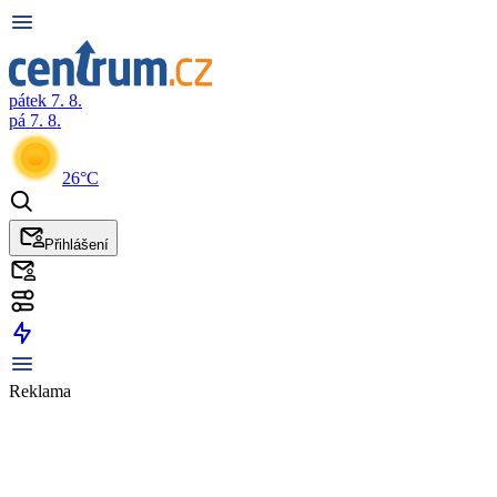
pátek 7. 8.
pá 7. 8.
26°C
Přihlášení
Reklama