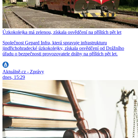
Úzkokolejka má zelenou, získala osvědčení na příštích pět let
Společnost Gepard Infra, která spravuje infrastrukturu
jindřichohradecké úzkokolejky, získala osvědčení od Drážního
úřadu o bezpečnosti provozovatele dráhy na příštích pět let.
Aktuálně.cz - Zprávy
dnes, 15:29