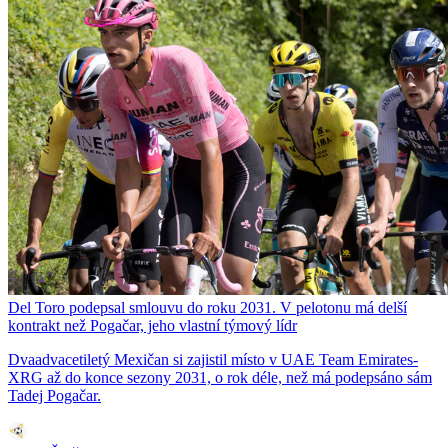
Del Toro podepsal smlouvu do roku 2031. V pelotonu má delší
kontrakt než Pogačar, jeho vlastní týmový lídr
Dvaadvacetiletý Mexičan si zajistil místo v UAE Team Emirates-
XRG až do konce sezony 2031, o rok déle, než má podepsáno sám
Tadej Pogačar.