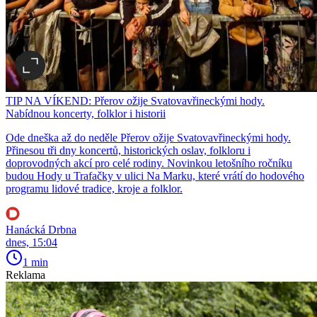
TIP NA VÍKEND: Přerov ožije Svatovavřineckými hody.
Nabídnou koncerty, folklor i historii
Ode dneška až do neděle Přerov ožije Svatovavřineckými hody.
Přinesou tři dny koncertů, historických oslav, folkloru i
doprovodných akcí pro celé rodiny. Novinkou letošního ročníku
budou Hody u Trafačky v ulici Na Marku, které vrátí do hodového
programu lidové tradice, kroje a folklor.
Hanácká Drbna
dnes, 15:04
1 min
Reklama