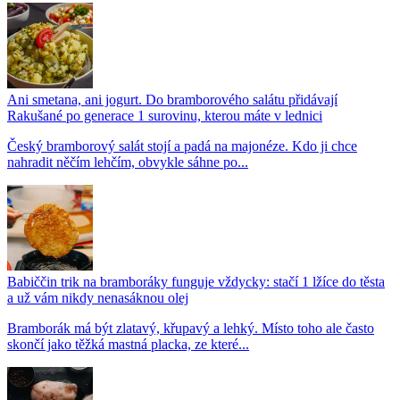
Ani smetana, ani jogurt. Do bramborového salátu přidávají
Rakušané po generace 1 surovinu, kterou máte v lednici
Český bramborový salát stojí a padá na majonéze. Kdo ji chce
nahradit něčím lehčím, obvykle sáhne po...
Babiččin trik na bramboráky funguje vždycky: stačí 1 lžíce do těsta
a už vám nikdy nenasáknou olej
Bramborák má být zlatavý, křupavý a lehký. Místo toho ale často
skončí jako těžká mastná placka, ze které...