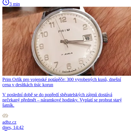
3 min
Prim Orlík pro vojenské potápěče: 300 vyrobených kusů, dnešní
cena v desítkách tisíc korun
V poslední době se do popředí sběratelských zájmů dostává
nečekaný předmět – náramkové hodinky. Vyplatí se probrat starý
šatník.
adbz.cz
dnes, 14:42