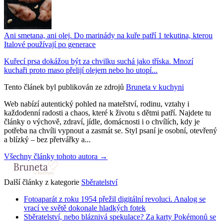
Ani smetana, ani olej. Do marinády na kuře patří 1 tekutina, kterou
Italové používají po generace
Kuřecí prsa dokážou být za chvilku suchá jako tříska. Mnozí
kuchaři proto maso přelijí olejem nebo ho utopí...
Tento článek byl publikován ze zdrojů
Bruneta v kuchyni
Web nabízí autentický pohled na mateřství, rodinu, vztahy i
každodenní radosti a chaos, které k životu s dětmi patří. Najdete tu
články o výchově, zdraví, jídle, domácnosti i o chvílích, kdy je
potřeba na chvíli vypnout a zasmát se. Styl psaní je osobní, otevřený
a blízký – bez přetvářky a...
Všechny články tohoto autora →
Další články z kategorie
Sběratelství
Fotoaparát z roku 1954 přežil digitální revoluci. Analog se
vrací ve světě dokonale hladkých fotek
Sběratelství, nebo bláznivá spekulace? Za karty Pokémonů se