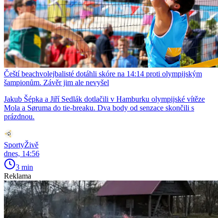
Čeští beachvolejbalisté dotáhli skóre na 14:14 proti olympijským
šampionům. Závěr jim ale nevyšel
Jakub Šépka a Jiří Sedlák dotlačili v Hamburku olympijské vítěze
Mola a Søruma do tie-breaku. Dva body od senzace skončili s
prázdnou.
SportyŽivě
dnes, 14:56
3 min
Reklama