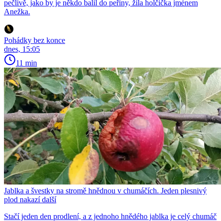
pečlivě, jako by je někdo balil do peřiny, žila holčička jménem
Anežka.
Pohádky bez konce
dnes, 15:05
11 min
Jablka a švestky na stromě hnědnou v chumáčích. Jeden plesnivý
plod nakazí další
Stačí jeden den prodlení, a z jednoho hnědého jablka je celý chumáč