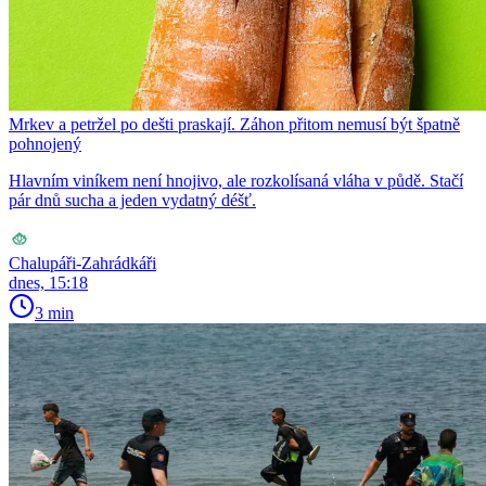
Mrkev a petržel po dešti praskají. Záhon přitom nemusí být špatně
pohnojený
Hlavním viníkem není hnojivo, ale rozkolísaná vláha v půdě. Stačí
pár dnů sucha a jeden vydatný déšť.
Chalupáři-Zahrádkáři
dnes, 15:18
3 min