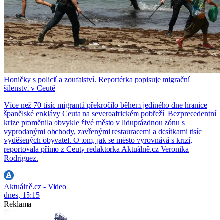
Honičky s policií a zoufalství. Reportérka popisuje migrační
šílenství v Ceutě
Více než 70 tisíc migrantů překročilo během jediného dne hranice
španělské enklávy Ceuta na severoafrickém pobřeží. Bezprecedentní
krize proměnila obvykle živé město v liduprázdnou zónu s
vyprodanými obchody, zavřenými restauracemi a desítkami tisíc
vyděšených obyvatel. O tom, jak se město vyrovnává s krizí,
reportovala přímo z Ceuty redaktorka Aktuálně.cz Veronika
Rodriguez.
Aktuálně.cz - Video
dnes, 15:15
Reklama