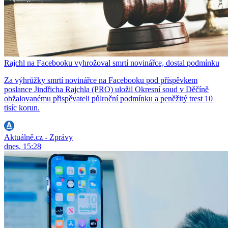
Rajchl na Facebooku vyhrožoval smrtí novinářce, dostal podmínku
Za výhrůžky smrtí novinářce na Facebooku pod příspěvkem
poslance Jindřicha Rajchla (PRO) uložil Okresní soud v Děčíně
obžalovanému přispěvateli půlroční podmínku a peněžitý trest 10
tisíc korun.
Aktuálně.cz - Zprávy
dnes, 15:28