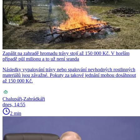
Zapálit na zahradě hromadu trávy stojí až 150 000 Kč. V horším
případě půl milionu a to už není sranda
Následky vypalování trávy nebo spalování nevhodných rostlinných
materiálů jsou závažné. Pokuty za takové jednání mohou dosáhnout
až 150 000 Kč.
Chalupáři-Zahrádkáři
dnes, 14:55
2 min