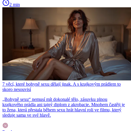
2 min
7 věcí, které bohyně sexu dělají jinak. A s krajkovým prádlem to
skoro nesouvisí
„Bohyně sexu“ nemusí mít dokonalé tělo, zásuvku plnou
krajkového prádla ani tajný diplom z akrobacie. Mnohem častěji je
to žena, která přestala během sexu hrát hlavní roli ve filmu, který
sleduje sama ve své hlavě.