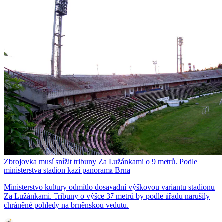
Zbrojovka musí snížit tribuny Za Lužánkami o 9 metrů. Podle
ministerstva stadion kazí panorama Brna
Ministerstvo kultury odmítlo dosavadní výškovou variantu stadionu
Za Lužánkami. Tribuny o výšce 37 metrů by podle úřadu narušily
chráněné pohledy na brněnskou vedutu.