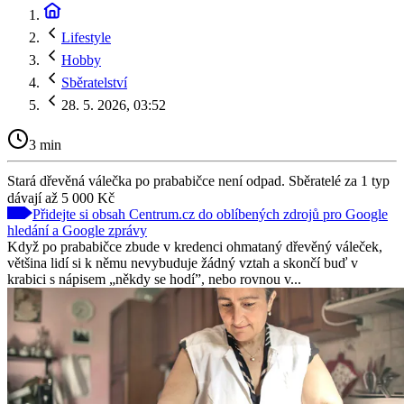
Lifestyle
Hobby
Sběratelství
28. 5. 2026, 03:52
3 min
Stará dřevěná válečka po prababičce není odpad. Sběratelé za 1 typ
dávají až 5 000 Kč
Přidejte si obsah Centrum.cz do oblíbených zdrojů pro Google
hledání a Google zprávy
Když po prababičce zbude v kredenci ohmataný dřevěný váleček,
většina lidí si k němu nevybuduje žádný vztah a skončí buď v
krabici s nápisem „někdy se hodí”, nebo rovnou v...