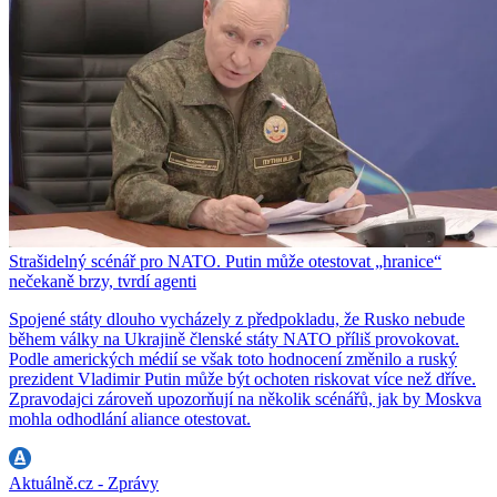
Strašidelný scénář pro NATO. Putin může otestovat „hranice“
nečekaně brzy, tvrdí agenti
Spojené státy dlouho vycházely z předpokladu, že Rusko nebude
během války na Ukrajině členské státy NATO příliš provokovat.
Podle amerických médií se však toto hodnocení změnilo a ruský
prezident Vladimir Putin může být ochoten riskovat více než dříve.
Zpravodajci zároveň upozorňují na několik scénářů, jak by Moskva
mohla odhodlání aliance otestovat.
Aktuálně.cz - Zprávy