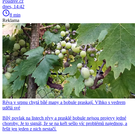
Poudree.cz
dnes, 14:42
8 min
Reklama
Réva v srpnu chytá bílé mapy a bobule praskají. Vlhko s vedrem
udělá své
Bílý povlak na listech révy a prasklé bobule nejsou projevy jedné
choroby. Je to signál, že se na keři sešlo víc problémů najednou, a
řešit jen jeden z nich nestačí.