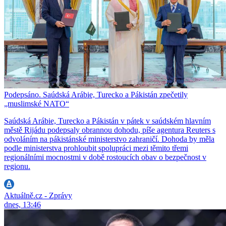
Podepsáno. Saúdská Arábie, Turecko a Pákistán zpečetily
„muslimské NATO“
Saúdská Arábie, Turecko a Pákistán v pátek v saúdském hlavním
městě Rijádu podepsaly obrannou dohodu, píše agentura Reuters s
odvoláním na pákistánské ministerstvo zahraničí. Dohoda by měla
podle ministerstva prohloubit spolupráci mezi těmito třemi
regionálními mocnostmi v době rostoucích obav o bezpečnost v
regionu.
Aktuálně.cz - Zprávy
dnes, 13:46