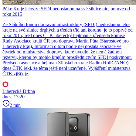
Půta: Kraje letos ze SFDI nedostanou na své silnice nic, poprvé od
roku 2015
Ze Státního fondu dopravní infrastruktury (SFDI) nedostanou letos
kraje na své silnice druhých a třetích tříd ani korunu, je to poprvé od
roku 2015, řekl dnes ČTK liberecký hejtman a předseda komise
Rady Asociace krajů ČR pro dopravu Martin Půta (Starostové pro
Liberecký kraj). Informaci o tom podle něj dostala asociace ve
čtvrtek od ministerstva dopravy, které uvedlo, že nemá žádnou
rezervu, kterou by mohlo krajům prostřednictvím SFDI poskytnout.
Předseda asociace a hejtman Zlínského kraje Radim Holiš (ANO)
dnes ČTK řekl, že téma ještě není uzavřené. Vyjádření ministerstva
ČTK zjišťuje.
Liberecká Drbna
dnes, 13:20
2 min