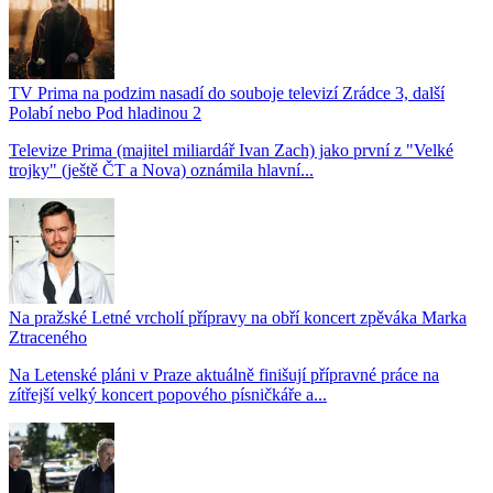
TV Prima na podzim nasadí do souboje televizí Zrádce 3, další
Polabí nebo Pod hladinou 2
Televize Prima (majitel miliardář Ivan Zach) jako první z "Velké
trojky" (ještě ČT a Nova) oznámila hlavní...
Na pražské Letné vrcholí přípravy na obří koncert zpěváka Marka
Ztraceného
Na Letenské pláni v Praze aktuálně finišují přípravné práce na
zítřejší velký koncert popového písničkáře a...