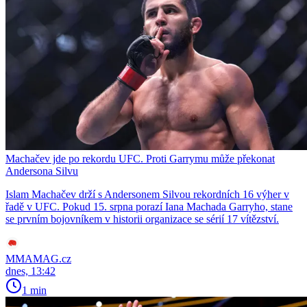
Machačev jde po rekordu UFC. Proti Garrymu může překonat
Andersona Silvu
Islam Machačev drží s Andersonem Silvou rekordních 16 výher v
řadě v UFC. Pokud 15. srpna porazí Iana Machada Garryho, stane
se prvním bojovníkem v historii organizace se sérií 17 vítězství.
MMAMAG.cz
dnes, 13:42
1 min