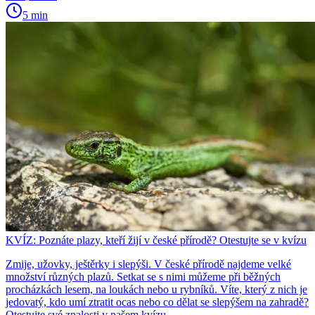
5 min
KVÍZ: Poznáte plazy, kteří žijí v české přírodě? Otestujte se v kvízu
Zmije, užovky, ještěrky i slepýši. V české přírodě najdeme velké
množství různých plazů. Setkat se s nimi můžeme při běžných
procházkách lesem, na loukách nebo u rybníků. Víte, který z nich je
jedovatý, kdo umí ztratit ocas nebo co dělat se slepýšem na zahradě?
Otestujte své znalosti v našem kvízu.