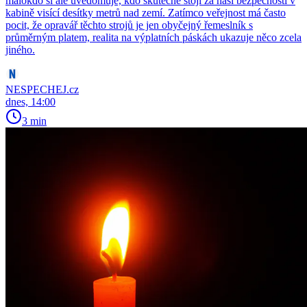
málokdo si ale uvědomuje, kdo skutečně stojí za naší bezpečností v
kabině visící desítky metrů nad zemí. Zatímco veřejnost má často
pocit, že opravář těchto strojů je jen obyčejný řemeslník s
průměrným platem, realita na výplatních páskách ukazuje něco zcela
jiného.
NESPECHEJ.cz
dnes, 14:00
3 min