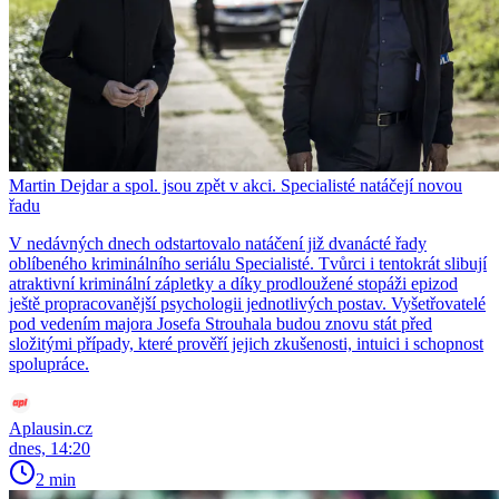
Martin Dejdar a spol. jsou zpět v akci. Specialisté natáčejí novou
řadu
V nedávných dnech odstartovalo natáčení již dvanácté řady
oblíbeného kriminálního seriálu Specialisté. Tvůrci i tentokrát slibují
atraktivní kriminální zápletky a díky prodloužené stopáži epizod
ještě propracovanější psychologii jednotlivých postav. Vyšetřovatelé
pod vedením majora Josefa Strouhala budou znovu stát před
složitými případy, které prověří jejich zkušenosti, intuici i schopnost
spolupráce.
Aplausin.cz
dnes, 14:20
2 min