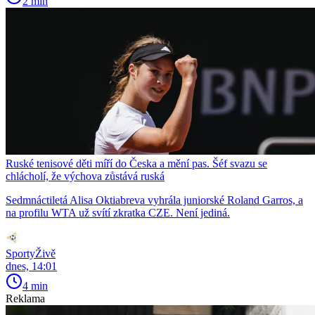
2 min
Ruské tenisové děti míří do Česka a mění pas. Šéf svazu se
chlácholí, že výchova zůstává ruská
Sedmnáctiletá Alisa Oktiabreva vyhrála juniorské Roland Garros, a
na profilu WTA už svítí zkratka CZE. Není jediná.
SportyŽivě
dnes, 14:01
4 min
Reklama