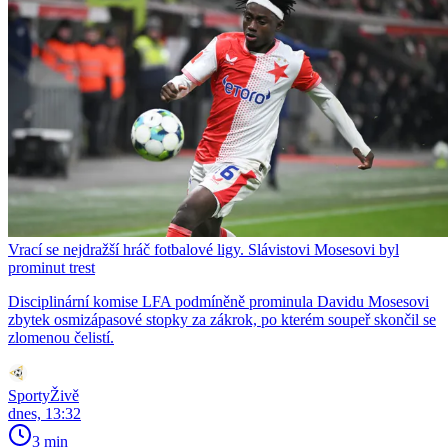
Vrací se nejdražší hráč fotbalové ligy. Slávistovi Mosesovi byl
prominut trest
Disciplinární komise LFA podmíněně prominula Davidu Mosesovi
zbytek osmizápasové stopky za zákrok, po kterém soupeř skončil se
zlomenou čelistí.
SportyŽivě
dnes, 13:32
3 min