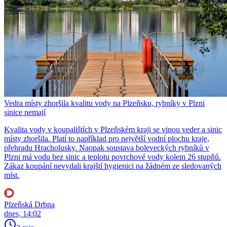
Vedra místy zhoršila kvalitu vody na Plzeňsku, rybníky v Plzni
sinice nemají
Kvalita vody v koupalištích v Plzeňském kraji se vinou veder a sinic
místy zhoršila. Platí to například pro největší vodní plochu kraje,
přehradu Hracholusky. Naopak soustava boleveckých rybníků v
Plzni má vodu bez sinic a teplotu povrchové vody kolem 26 stupňů.
Zákaz koupání nevydali krajští hygienici na žádném ze sledovaných
míst.
Plzeňská Drbna
dnes, 14:02