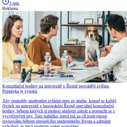
3 min
Reklama
Konzultační hodiny na univerzitě v Řezně provádějí zvířata.
Poptávka je vysoká
Aby pomohly studentům zvládat stres ze studia, konají se každý
čtvrtek na univerzitě v bavorském Řezně speciální konzultační
hodiny, během kterých si mohou studenti zahrát a pomazlit se s
vycvičenými psy. Tato nabídka, která má za cíl poskytnout
rovnováhu během stresujícího studentského života a zabránit
vyhoření, je mezi studenty velmi populární.