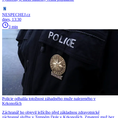
NESPECHEJ.cz
dnes, 13:30
3 min
Policie odhalila totožnost záhadného muže nalezeného v
Krkonoších
Záchranář ho objevil ležícího před základnou zdravotnické
záchranné služby v Temném Dole v Krkonoších. Zmatený muž bez