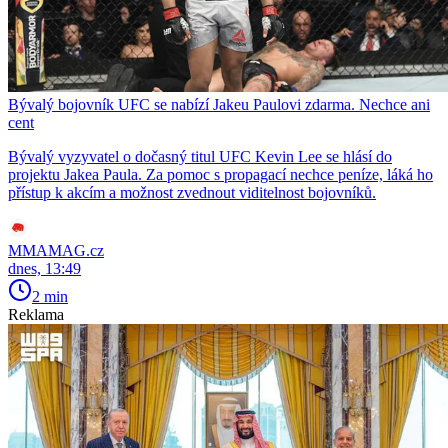
Bývalý bojovník UFC se nabízí Jakeu Paulovi zdarma. Nechce ani
cent
Bývalý vyzyvatel o dočasný titul UFC Kevin Lee se hlásí do
projektu Jakea Paula. Za pomoc s propagací nechce peníze, láká ho
přístup k akcím a možnost zvednout viditelnost bojovníků.
MMAMAG.cz
dnes, 13:49
2 min
Reklama