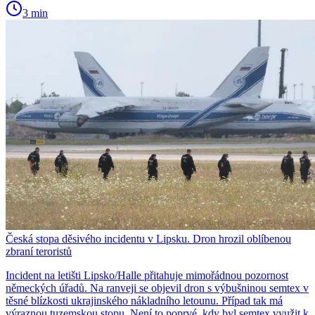
3 min
Česká stopa děsivého incidentu v Lipsku. Dron hrozil oblíbenou
zbraní teroristů
Incident na letišti Lipsko/Halle přitahuje mimořádnou pozornost
německých úřadů. Na ranveji se objevil dron s výbušninou semtex v
těsné blízkosti ukrajinského nákladního letounu. Případ tak má
výraznou tuzemskou stopu. Není to poprvé, kdy byl semtex využit k