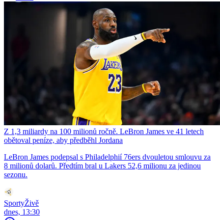
Z 1,3 miliardy na 100 milionů ročně. LeBron James ve 41 letech
obětoval peníze, aby předběhl Jordana
LeBron James podepsal s Philadelphií 76ers dvouletou smlouvu za
8 milionů dolarů. Předtím bral u Lakers 52,6 milionu za jedinou
sezonu.
SportyŽivě
dnes, 13:30