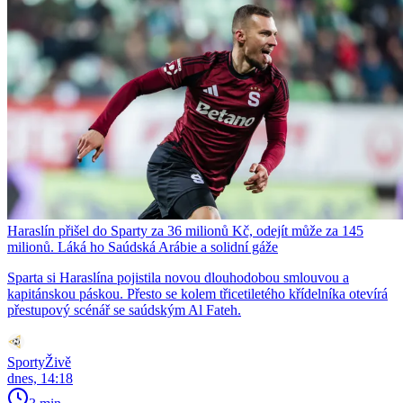
Haraslín přišel do Sparty za 36 milionů Kč, odejít může za 145
milionů. Láká ho Saúdská Arábie a solidní gáže
Sparta si Haraslína pojistila novou dlouhodobou smlouvou a
kapitánskou páskou. Přesto se kolem třicetiletého křídelníka otevírá
přestupový scénář se saúdským Al Fateh.
SportyŽivě
dnes, 14:18