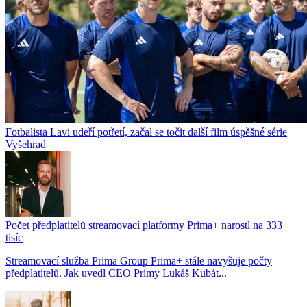
Fotbalista Lavi udeří potřetí, začal se točit další film úspěšné série
Vyšehrad
Počet předplatitelů streamovací platformy Prima+ narostl na 333
tisíc
Streamovací služba Prima Group Prima+ stále navyšuje počty
předplatitelů. Jak uvedl CEO Primy Lukáš Kubát...