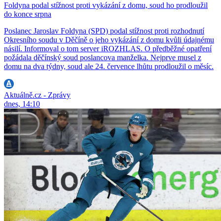
Foldyna podal stížnost proti vykázání z domu, soud ho prodloužil
do konce srpna
Poslanec Jaroslav Foldyna (SPD) podal stížnost proti rozhodnutí
Okresního soudu v Děčíně o jeho vykázání z domu kvůli údajnému
násilí. Informoval o tom server iROZHLAS. O předběžné opatření
požádala děčínský soud poslancova manželka. Nejprve musel z
domu na dva týdny, soud ale 24. července lhůtu prodloužil o měsíc.
Aktuálně.cz - Zprávy
dnes, 14:10