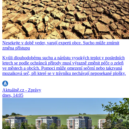
Nesekejte v době veder, varují experti obce. Sucho může zmírnit
změna přístupu
Kvůli dlouhodobému suchu a nárůstu vysokých teplot v posledních
letech se podle ochránců přírody musí výrazně změnit péče o zeleň
ve městech a obcích. Pomoci může omezení sečení nebo takzvaná
mozaiková seč, při které se v trávníku nechávají neposekané plošky.
Aktuálně.cz - Zprávy
dnes, 14:05