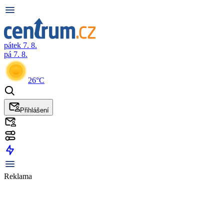
pátek 7. 8.
pá 7. 8.
26°C
Přihlášení
Reklama