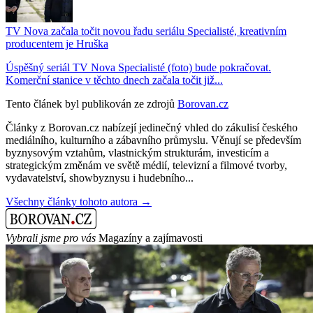
TV Nova začala točit novou řadu seriálu Specialisté, kreativním
producentem je Hruška
Úspěšný seriál TV Nova Specialisté (foto) bude pokračovat.
Komerční stanice v těchto dnech začala točit již...
Tento článek byl publikován ze zdrojů
Borovan.cz
Články z Borovan.cz nabízejí jedinečný vhled do zákulisí českého
mediálního, kulturního a zábavního průmyslu. Věnují se především
byznysovým vztahům, vlastnickým strukturám, investicím a
strategickým změnám ve světě médií, televizní a filmové tvorby,
vydavatelství, showbyznysu i hudebního...
Všechny články tohoto autora →
Vybrali jsme pro vás
Magazíny a zajímavosti