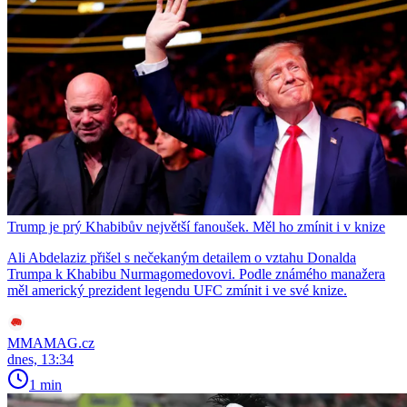
Trump je prý Khabibův největší fanoušek. Měl ho zmínit i v knize
Ali Abdelaziz přišel s nečekaným detailem o vztahu Donalda
Trumpa k Khabibu Nurmagomedovovi. Podle známého manažera
měl americký prezident legendu UFC zmínit i ve své knize.
MMAMAG.cz
dnes, 13:34
1 min