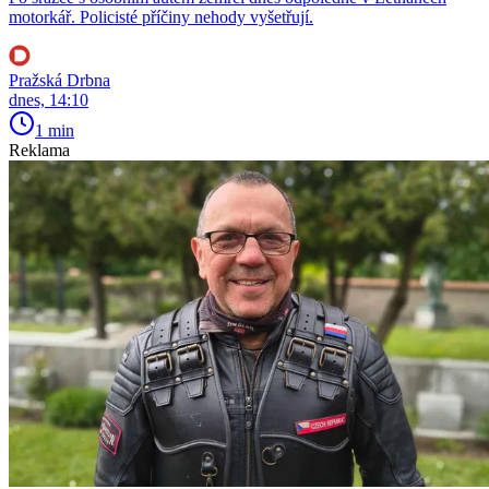
motorkář. Policisté příčiny nehody vyšetřují.
Pražská Drbna
dnes, 14:10
1 min
Reklama