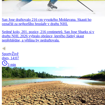
San Jose draftovalo 216 cm vysokého Moldavana. Skauti ho
označili za nejhoršího bruslaře v draftu NHL
Sedmé kolo, 201. pozice, 216 centimetrů. San Jose Sharks si v
draftu NHL 2026 vybralo obránce, kterého žádný skaut
nepřehlédne, a většina by nedraftovala.
SportyŽivě
dnes, 14:07
3 min