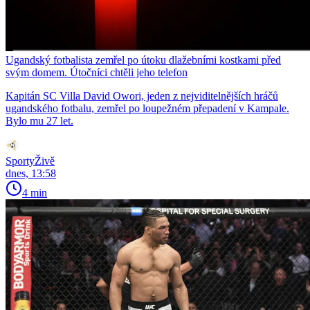
Ugandský fotbalista zemřel po útoku dlažebními kostkami před
svým domem. Útočníci chtěli jeho telefon
Kapitán SC Villa David Owori, jeden z nejviditelnějších hráčů
ugandského fotbalu, zemřel po loupežném přepadení v Kampale.
Bylo mu 27 let.
SportyŽivě
dnes, 13:58
4 min