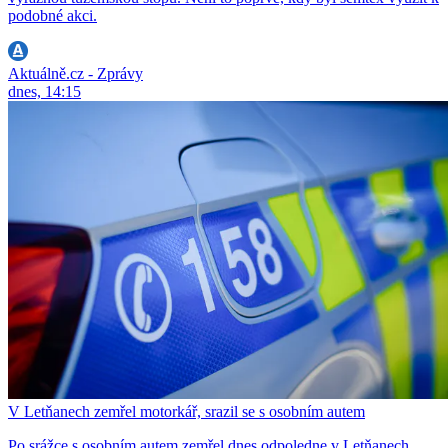
podobné akci.
Aktuálně.cz - Zprávy
dnes, 14:15
V Letňanech zemřel motorkář, srazil se s osobním autem
Po srážce s osobním autem zemřel dnes odpoledne v Letňanech