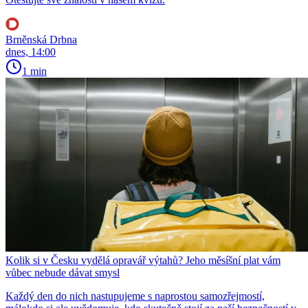
Brněnská Drbna
dnes, 14:00
1 min
Kolik si v Česku vydělá opravář výtahů? Jeho měsíšní plat vám
vůbec nebude dávat smysl
Každý den do nich nastupujeme s naprostou samozřejmostí,