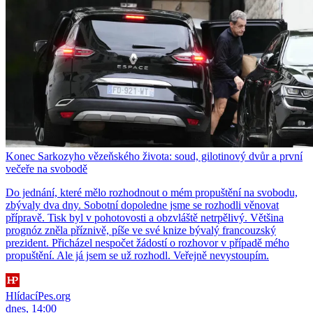
Konec Sarkozyho vězeňského života: soud, gilotinový dvůr a první
večeře na svobodě
Do jednání, které mělo rozhodnout o mém propuštění na svobodu,
zbývaly dva dny. Sobotní dopoledne jsme se rozhodli věnovat
přípravě. Tisk byl v pohotovosti a obzvláště netrpělivý. Většina
prognóz zněla příznivě, píše ve své knize bývalý francouzský
prezident. Přicházel nespočet žádostí o rozhovor v případě mého
propuštění. Ale já jsem se už rozhodl. Veřejně nevystoupím.
HlídacíPes.org
dnes, 14:00