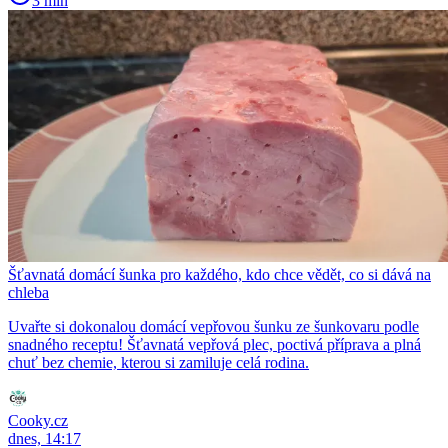
3 min
Šťavnatá domácí šunka pro každého, kdo chce vědět, co si dává na
chleba
Uvařte si dokonalou domácí vepřovou šunku ze šunkovaru podle
snadného receptu! Šťavnatá vepřová plec, poctivá příprava a plná
chuť bez chemie, kterou si zamiluje celá rodina.
Cooky.cz
dnes, 14:17