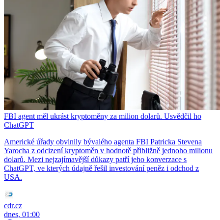
FBI agent měl ukrást kryptoměny za milion dolarů. Usvědčil ho
ChatGPT
Americké úřady obvinily bývalého agenta FBI Patricka Stevena
Yarocha z odcizení kryptoměn v hodnotě přibližně jednoho milionu
dolarů. Mezi nejzajímavější důkazy patří jeho konverzace s
ChatGPT, ve kterých údajně řešil investování peněz i odchod z
USA.
cdr.cz
dnes, 01:00