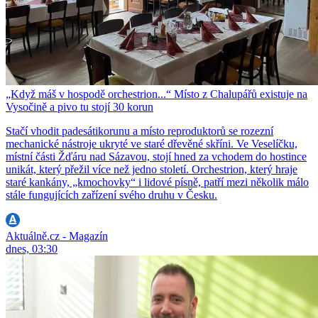
„Když máš v hospodě orchestrion...“ Místo z Chalupářů existuje na
Vysočině a pivo tu stojí 30 korun
Stačí vhodit padesátikorunu a místo reproduktorů se rozezní
mechanické nástroje ukryté ve staré dřevěné skříni. Ve Veselíčku,
místní části Žďáru nad Sázavou, stojí hned za vchodem do hostince
unikát, který přežil více než jedno století. Orchestrion, který hraje
staré kankány, „kmochovky“ i lidové písně, patří mezi několik málo
stále fungujících zařízení svého druhu v Česku.
Aktuálně.cz - Magazín
dnes, 03:30