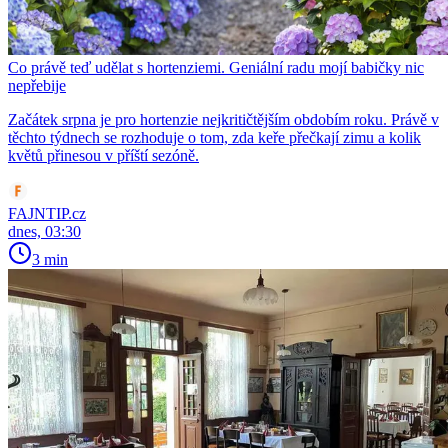
Co právě teď udělat s hortenziemi. Geniální radu mojí babičky nic
nepřebije
Začátek srpna je pro hortenzie nejkritičtějším obdobím roku. Právě v
těchto týdnech se rozhoduje o tom, zda keře přečkají zimu a kolik
květů přinesou v příští sezóně.
FAJNTIP.cz
dnes, 03:30
3 min