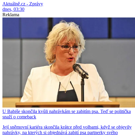
Aktuálně.cz - Zprávy
dnes, 03:30
Reklama
U Babiše skončila kvůli nahrávkám se zabitím psa. Teď se politička
snaží o comeback
Její sněmovní kariéra skončila krátce před volbami, když se objevily
nahrávky, na kterých si objednává zabití psa partnerky svého