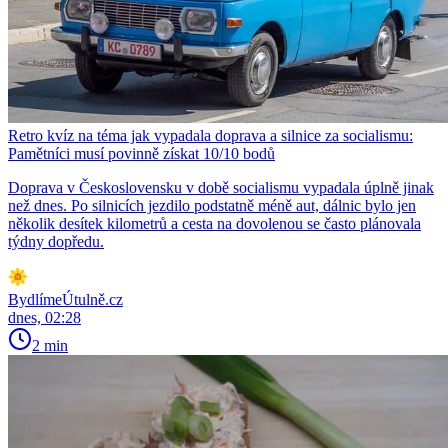
Retro kvíz na téma jak vypadala doprava a silnice za socialismu:
Pamětníci musí povinně získat 10/10 bodů
Doprava v Československu v době socialismu vypadala úplně jinak
než dnes. Po silnicích jezdilo podstatně méně aut, dálnic bylo jen
několik desítek kilometrů a cesta na dovolenou se často plánovala
týdny dopředu.
BydlímeÚtulně.cz
dnes, 02:28
2 min