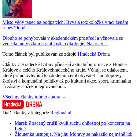
Místo vědy tanec na podpatcích. Bývalá toxikoložka vrací ženám
sebevědomí
Dlouho se pohybovala v akademickém prostředí a věnovala se
vědeckému výzkumu v oblasti toxikologie. Nakonec...
Tento článek byl publikován ze zdrojů
Hradecká Drbna
Články z Hradecké Drbny přinášejí aktuální informace z Hradce
Králové a celého Královéhradeckého kraje. Věnují se událostem,
které přímo ovlivňují každodenní život obyvatel – od dopravy,
školství a komunální politiky až po kulturní akce, sport, kriminalitu
či zásahy složek integrovaného...
Všechny články tohoto autora →
Další články z kategorie
Regionální
Marek Ztracený zrušil kvůli suchu ohňostroj po koncertu na
Letné
Žloutenka ustupuje. Na jihu Moravy se nakazilo nejméně lidí