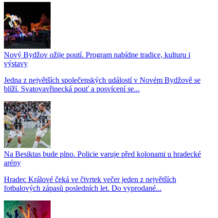
Nový Bydžov ožije poutí. Program nabídne tradice, kulturu i
výstavy
Jedna z největších společenských událostí v Novém Bydžově se
blíží. Svatovavřinecká pouť a posvícení se...
Na Besiktas bude plno. Policie varuje před kolonami u hradecké
arény
Hradec Králové čeká ve čtvrtek večer jeden z největších
fotbalových zápasů posledních let. Do vyprodané...