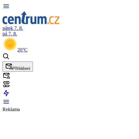
pátek 7. 8.
pá 7. 8.
20°C
Přihlášení
Reklama