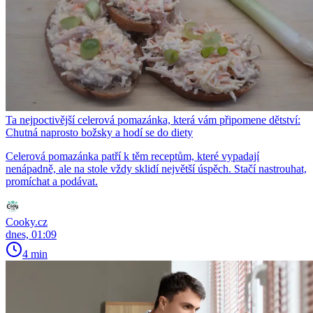
Ta nejpoctivější celerová pomazánka, která vám připomene dětství:
Chutná naprosto božsky a hodí se do diety
Celerová pomazánka patří k těm receptům, které vypadají
nenápadně, ale na stole vždy sklidí největší úspěch. Stačí nastrouhat,
promíchat a podávat.
Cooky.cz
dnes, 01:09
4 min