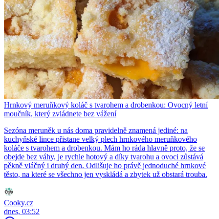
Hrnkový meruňkový koláč s tvarohem a drobenkou: Ovocný letní
moučník, který zvládnete bez vážení
Sezóna meruněk u nás doma pravidelně znamená jediné: na
kuchyňské lince přistane velký plech hrnkového meruňkového
koláče s tvarohem a drobenkou. Mám ho ráda hlavně proto, že se
obejde bez váhy, je rychle hotový a díky tvarohu a ovoci zůstává
pěkně vláčný i druhý den. Odlišuje ho právě jednoduché hrnkové
těsto, na které se všechno jen vyskládá a zbytek už obstará trouba.
Cooky.cz
dnes, 03:52