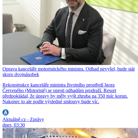
Oprava kanceláře motoristického ministra. Odhad nevyšel, bude stát
skoro dvojnásobek
Rekonstrukce kanceláře ministra životního prostředí Igora
Červeného (Motoristé) se oproti odhadům prodraží. Resort
předpokládal, že úpravy by měly vyjít zhruba na 350 tisíc korun.
Nakonec to ale podle výsledné smlouvy bude víc.
Aktuálně.cz - Zprávy
dnes, 03:30