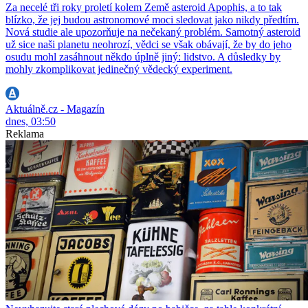
Za necelé tři roky proletí kolem Země asteroid Apophis, a to tak
blízko, že jej budou astronomové moci sledovat jako nikdy předtím.
Nová studie ale upozorňuje na nečekaný problém. Samotný asteroid
už sice naši planetu neohrozí, vědci se však obávají, že by do jeho
osudu mohl zasáhnout někdo úplně jiný: lidstvo. A důsledky by
mohly zkomplikovat jedinečný vědecký experiment.
Aktuálně.cz - Magazín
dnes, 03:50
Reklama