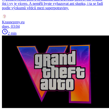
jíst i vy je vícero. A neměli byste vyhazovat ani slupku, i ta se řadí
podle výzkumů vědců mezi superpotraviny.
Krasnezeny.eu
dnes, 03:04
2 min