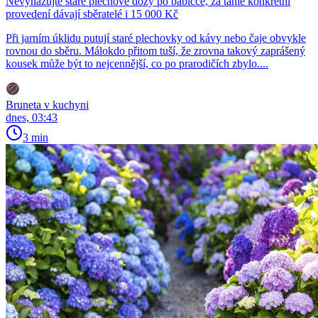
Nevyhazujte staré plechové dózy po babičce, za tahle konkrétní
provedení dávají sběratelé i 15 000 Kč
Při jarním úklidu putují staré plechovky od kávy nebo čaje obvykle
rovnou do sběru. Málokdo přitom tuší, že zrovna takový zaprášený
kousek může být to nejcennější, co po prarodičích zbylo....
Bruneta v kuchyni
dnes, 03:43
3 min