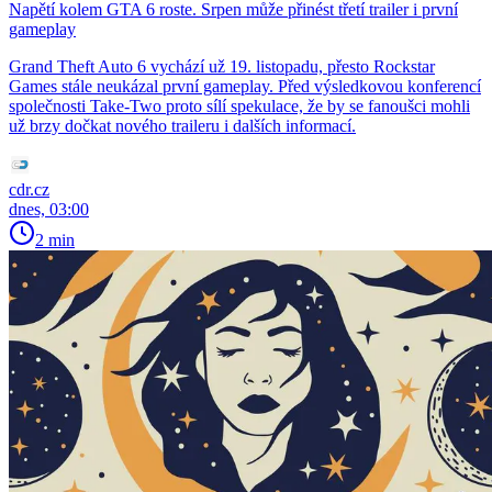
Napětí kolem GTA 6 roste. Srpen může přinést třetí trailer i první
gameplay
Grand Theft Auto 6 vychází už 19. listopadu, přesto Rockstar
Games stále neukázal první gameplay. Před výsledkovou konferencí
společnosti Take-Two proto sílí spekulace, že by se fanoušci mohli
už brzy dočkat nového traileru i dalších informací.
cdr.cz
dnes, 03:00
2 min