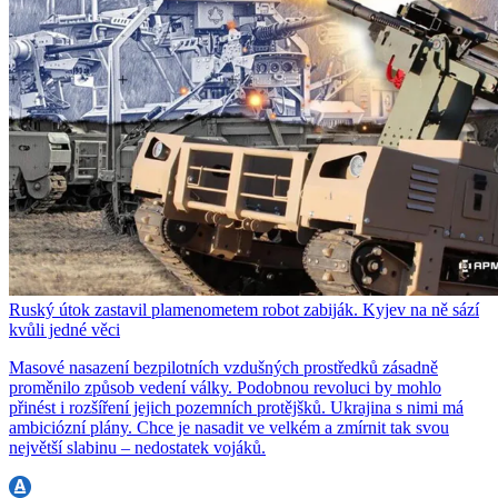
Ruský útok zastavil plamenometem robot zabiják. Kyjev na ně sází
kvůli jedné věci
Masové nasazení bezpilotních vzdušných prostředků zásadně
proměnilo způsob vedení války. Podobnou revoluci by mohlo
přinést i rozšíření jejich pozemních protějšků. Ukrajina s nimi má
ambiciózní plány. Chce je nasadit ve velkém a zmírnit tak svou
největší slabinu – nedostatek vojáků.