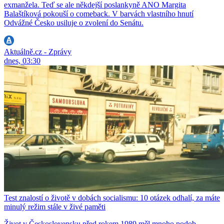
exmanžela. Teď se ale někdejší poslankyně ANO Margita
Balaštíková pokouší o comeback. V barvách vlastního hnutí
Odvážné Česko usiluje o zvolení do Senátu.
Aktuálně.cz - Zprávy
dnes, 03:30
Test znalostí o životě v dobách socialismu: 10 otázek odhalí, za máte
minulý režim stále v živé paměti
Život v Československu před rokem 1989 měl mnoho podob.