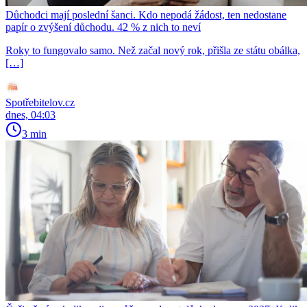
Důchodci mají poslední šanci. Kdo nepodá žádost, ten nedostane
papír o zvýšení důchodu. 42 % z nich to neví
Roky to fungovalo samo. Než začal nový rok, přišla ze státu obálka,
[…]
Spotřebitelov.cz
dnes, 04:03
3 min