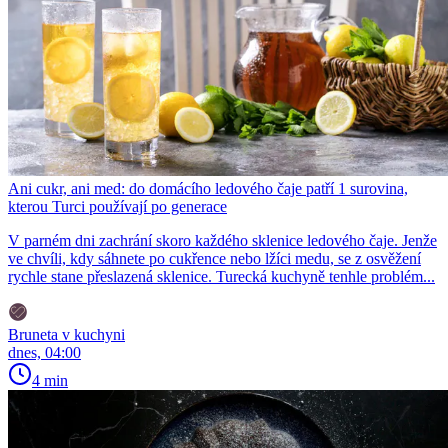
Ani cukr, ani med: do domácího ledového čaje patří 1 surovina,
kterou Turci používají po generace
V parném dni zachrání skoro každého sklenice ledového čaje. Jenže
ve chvíli, kdy sáhnete po cukřence nebo lžíci medu, se z osvěžení
rychle stane přeslazená sklenice. Turecká kuchyně tenhle problém...
Bruneta v kuchyni
dnes, 04:00
4 min