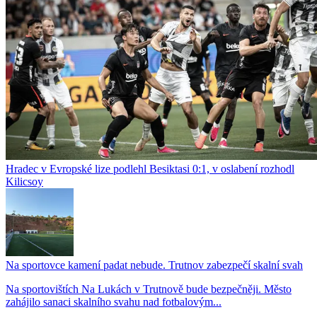
Hradec v Evropské lize podlehl Besiktasi 0:1, v oslabení rozhodl
Kilicsoy
Na sportovce kamení padat nebude. Trutnov zabezpečí skalní svah
Na sportovištích Na Lukách v Trutnově bude bezpečněji. Město
zahájilo sanaci skalního svahu nad fotbalovým...