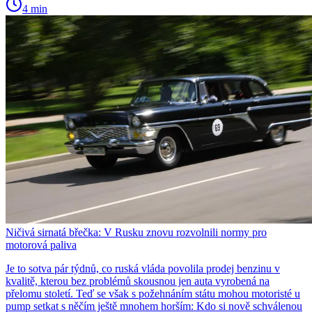
4 min
Ničivá sirnatá břečka: V Rusku znovu rozvolnili normy pro
motorová paliva
Je to sotva pár týdnů, co ruská vláda povolila prodej benzinu v
kvalitě, kterou bez problémů skousnou jen auta vyrobená na
přelomu století. Teď se však s požehnáním státu mohou motoristé u
pump setkat s něčím ještě mnohem horším: Kdo si nově schválenou