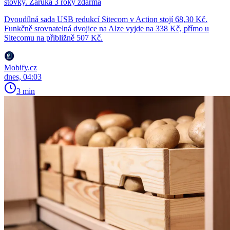
stovky. Záruka 3 roky zdarma
Dvoudílná sada USB redukcí Sitecom v Action stojí 68,30 Kč.
Funkčně srovnatelná dvojice na Alze vyjde na 338 Kč, přímo u
Sitecomu na přibližně 507 Kč.
Mobify.cz
dnes, 04:03
3 min