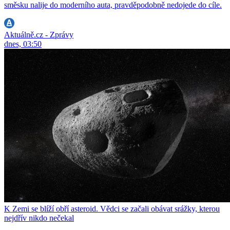
směsku nalije do moderního auta, pravděpodobně nedojede do cíle.
Aktuálně.cz - Zprávy
dnes, 03:50
K Zemi se blíží obří asteroid. Vědci se začali obávat srážky, kterou
nejdřív nikdo nečekal