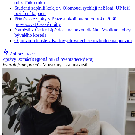
od začátku roku
Studenti zaplnili koleje v Olomouci rychleji než loni. UP řeší
rozšíření kapacit
Příměstské vlaky v Praze a okolí budou od roku 2030
provozovat České dráhy
Náměstí v České Lípě dostane novou dlažbu. Vznikne i obrys
bývalého kostela
O převodu letiště v Karlových Varech se rozhodne na podzim
Zobrazit více
Zprávy
Domácí
Regionální
Králověhradecký kraj
Vybrali jsme pro vás
Magazíny a zajímavosti