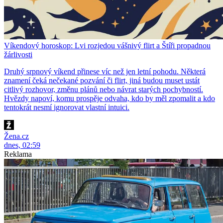
Víkendový horoskop: Lvi rozjedou vášnivý flirt a Štíři propadnou
žárlivosti
Druhý srpnový víkend přinese víc než jen letní pohodu. Některá
znamení čeká nečekané pozvání či flirt, jiná budou muset ustát
citlivý rozhovor, změnu plánů nebo návrat starých pochybností.
Hvězdy napoví, komu prospěje odvaha, kdo by měl zpomalit a kdo
tentokrát nesmí ignorovat vlastní intuici.
Žena.cz
dnes, 02:59
Reklama