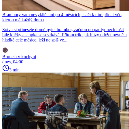
Brambory vám nevyklíčí ani po 4 měsících, stačí k nim přidat věc,
kterou má každý doma
Sotva si přinesete domů pytel brambor, začnou po pár týdnech rašit
bílé klíčky a slupka se scvrkává. Přitom trik, jak hlízy udržet pevné a
hladké celé měsíce, leží nejspíš ve...
Bruneta v kuchyni
dnes, 04:00
3 min