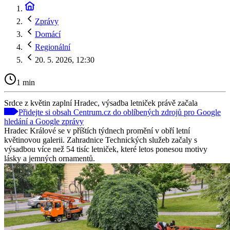
Zprávy
Domácí
Regionální
20. 5. 2026, 12:30
1 min
Srdce z květin zaplní Hradec, výsadba letniček právě začala
Přidejte si obsah Centrum.cz do oblíbených zdrojů pro Google
hledání a Google zprávy
Hradec Králové se v příštích týdnech promění v obří letní
květinovou galerii. Zahradnice Technických služeb začaly s
výsadbou více než 54 tisíc letniček, které letos ponesou motivy
lásky a jemných ornamentů.