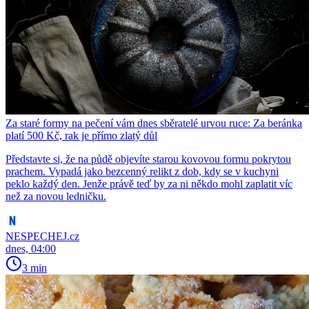
Za staré formy na pečení vám dnes sběratelé urvou ruce: Za beránka
platí 500 Kč, rak je přímo zlatý důl
Představte si, že na půdě objevíte starou kovovou formu pokrytou
prachem. Vypadá jako bezcenný relikt z dob, kdy se v kuchyni
peklo každý den. Jenže právě teď by za ni někdo mohl zaplatit víc
než za novou ledničku.
NESPECHEJ.cz
dnes, 04:00
3 min