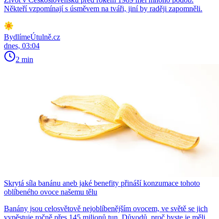
Někteří vzpomínají s úsměvem na tváři, jiní by raději zapomněli.
BydlímeÚtulně.cz
dnes, 03:04
2 min
Skrytá síla banánu aneb jaké benefity přináší konzumace tohoto
oblíbeného ovoce našemu tělu
Banány jsou celosvětově nejoblíbenějším ovocem, ve světě se jich
vypěstuje ročně přes 145 milionů tun. Důvodů, proč byste je měli