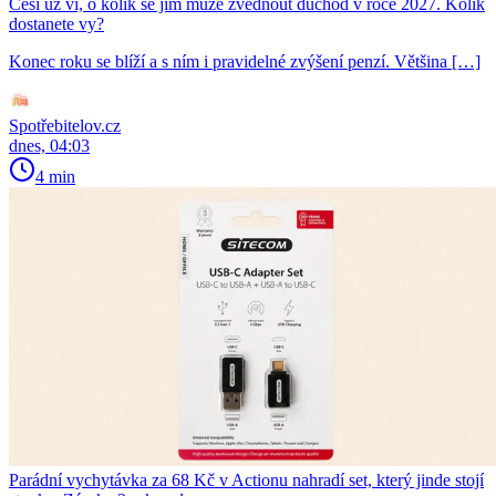
Češi už ví, o kolik se jim může zvednout důchod v roce 2027. Kolik
dostanete vy?
Konec roku se blíží a s ním i pravidelné zvýšení penzí. Většina […]
Spotřebitelov.cz
dnes, 04:03
4 min
Parádní vychytávka za 68 Kč v Actionu nahradí set, který jinde stojí