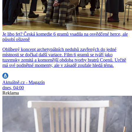
Je libo fet? Česká komedie 6 gramů vsadila na osvědčené herce, ale
působí ošizeně
Oblíbený koncept archetypálních neduhů zavřených do jedné
místnosti se dočkal další variace. Film 6 gramů se tváří jako
tuzemsky zemitá a komornější obdoba tvorby bratrů Coenů. Určitě
má své podnětné momenty, ale v zásadě zoufale hledá téma.
Aktuálně.cz - Magazín
dnes, 04:00
Reklama