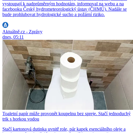
vystoupají k nadprůměrným hodnotám, informoval na webu a na
facebooku Český hydrometeorologický ústav (ČHMÚ). Nadále se
bude prohlubovat hydrologické sucho a požární riziko.
Aktuálně.cz - Zprávy
dnes, 05:11
Toaletní papír může provonět koupelnu bez spreje. Stačí jednoduchý
trik s horkou vodou
Stačí kartonová dutinka uvnitř role, pár kapek esenciálního oleje a