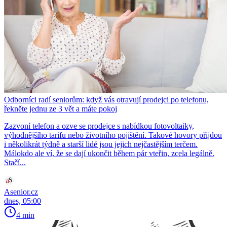
Odborníci radí seniorům: když vás otravují prodejci po telefonu,
řekněte jednu ze 3 vět a máte pokoj
Zazvoní telefon a ozve se prodejce s nabídkou fotovoltaiky,
výhodnějšího tarifu nebo životního pojištění. Takové hovory přijdou
i několikrát týdně a starší lidé jsou jejich nejčastějším terčem.
Málokdo ale ví, že se dají ukončit během pár vteřin, zcela legálně.
Stačí...
Asenior.cz
dnes, 05:00
4 min