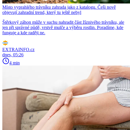
Místo vyprahlého trávníku zahrada jako z katalogu. Češi nově
objevují zahradní trend, který tu ještě nebyl
Štěrkový záhon může v suchu nahradit část žíznivého trávníku, ale
jen při správné půdě, vrstvě mulče a výběru rostlin. Poradíme, kde
funguje a kde raději ne.
EXTRAINFO.cz
dnes, 05:26
4 min