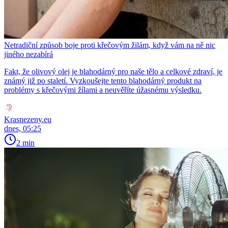
Netradiční způsob boje proti křečovým žilám, když vám na ně nic
jiného nezabírá
Fakt, že olivový olej je blahodárný pro naše tělo a celkové zdraví, je
známý již po staletí. Vyzkoušejte tento blahodárný produkt na
problémy s křečovými žílami a neuvěříte úžasnému výsledku.
Krasnezeny.eu
dnes, 05:25
2 min