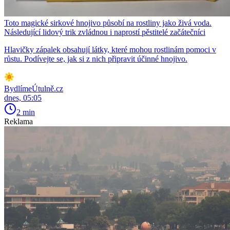
Toto magické sirkové hnojivo působí na rostliny jako živá voda.
Následující lidový trik zvládnou i naprostí pěstitelé začátečníci
Hlavičky zápalek obsahují látky, které mohou rostlinám pomoci v
růstu. Podívejte se, jak si z nich připravit účinné hnojivo.
BydlímeÚtulně.cz
dnes, 05:05
2 min
Reklama