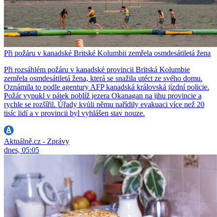
Při požáru v kanadské Britské Kolumbii zemřela osmdesátiletá žena
Při rozsáhlém požáru v kanadské provincii Britská Kolumbie
zemřela osmdesátiletá žena, která se snažila utéct ze svého domu.
Oznámila to podle agentury AFP kanadská královská jízdní policie.
Požár vypukl v pátek poblíž jezera Okanagan na jihu provincie a
rychle se rozšířil. Úřady kvůli němu nařídily evakuaci více než 20
tisíc lidí a v provincii byl vyhlášen stav nouze.
Aktuálně.cz - Zprávy
dnes, 05:05