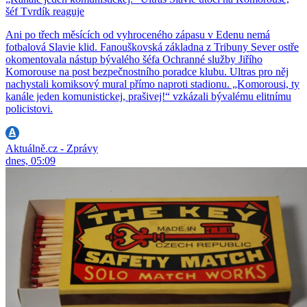
šéf Tvrdík reaguje
Ani po třech měsících od vyhroceného zápasu v Edenu nemá
fotbalová Slavie klid. Fanouškovská základna z Tribuny Sever ostře
okomentovala nástup bývalého šéfa Ochranné služby Jiřího
Komorouse na post bezpečnostního poradce klubu. Ultras pro něj
nachystali komiksový mural přímo naproti stadionu. „Komorousi, ty
kanále jeden komunistickej, prašivej!“ vzkázali bývalému elitnímu
policistovi.
Aktuálně.cz - Zprávy
dnes, 05:09