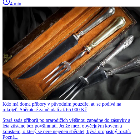
4 min
Kdo má doma příbory v původním pouzdře, ať se podívá na
rukojeť. Sběratelé za ně platí až 65 000 Kč
Stará sada příborů po prarodičích většinou zapadne do zásuvky a
léta zůstane bez povšimnutí. Jenže mezi obyčejným kovem a
kouskem, o který se pere nejeden sběratel, bývá propastný rozdíl.
Pozná...