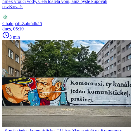
hrnek vroucí vody. Celá toaleta voní, aniž byste kupovali
osvěžovač.
Chalupáři-Zahrádkáři
dnes, 05:10
3 min
„Kanále jeden komunistickej.“ Ultras Slavie útočí na Komorouse,