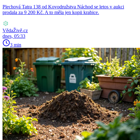
Plechová Tatra 138 od Kovodružstva Náchod se letos v aukci
prodala za 9 200 Kč. A to měla jen kopii krabice.
VědaŽivě.cz
dnes, 05:33
3 min