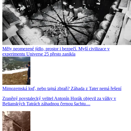
Měly neomezené jídlo, prostor i bezpečí. Myší civilizace v
experimentu Universe 25 přesto zanikla
Mimozemská loď, nebo tajná zbraň? Záhada z Tater nemá řešení
Zraněný povstalecký velitel Antonín Horák objevil za války v
Belianských Tatrách záhadnou černou šachtu....