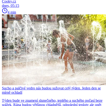
Cooky.cz
dnes, 05:15
4 min
Sucho a palčivé vedro nás budou sužovat celý týden. Jeden den se
mírně ochladí
Týden bude ve znamení slunečného, teplého a suchého počasí beze
srážek. Rána budou většinou chladnější, odpolední teploty ale opět