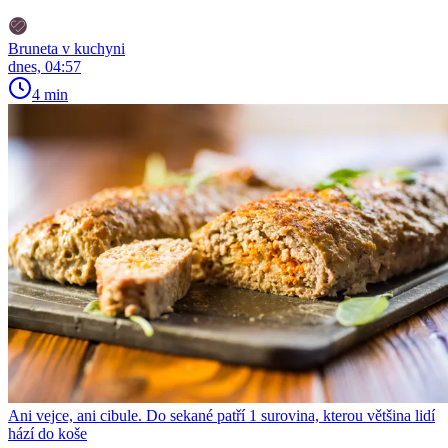
Bruneta v kuchyni
dnes, 04:57
4 min
Ani vejce, ani cibule. Do sekané patří 1 surovina, kterou většina lidí
hází do koše