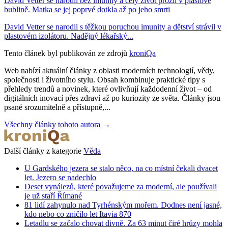
David Vetter se narodil bez imunity a celý život prožil v plastové
bublině. Matka se jej poprvé dotkla až po jeho smrti
David Vetter se narodil s těžkou poruchou imunity a dětství strávil v
plastovém izolátoru. Nadějný lékařský...
Tento článek byl publikován ze zdrojů
kroniQa
Web nabízí aktuální články z oblasti moderních technologií, vědy,
společnosti i životního stylu. Obsah kombinuje praktické tipy s
přehledy trendů a novinek, které ovlivňují každodenní život – od
digitálních inovací přes zdraví až po kuriozity ze světa. Články jsou
psané srozumitelně a přístupně,...
Všechny články tohoto autora →
Další články z kategorie
Věda
U Gardského jezera se stalo něco, na co místní čekali dvacet
let. Jezero se nadechlo
Deset vynálezů, které považujeme za moderní, ale používali
je už staří Římané
81 lidí zahynulo nad Tyrhénským mořem. Dodnes není jasné,
kdo nebo co zničilo let Itavia 870
Letadlu se začalo chovat divně. Za 63 minut čiré hrůzy mohla