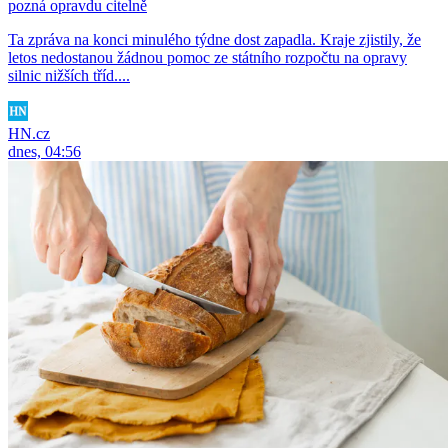
pozná opravdu citelně
Ta zpráva na konci minulého týdne dost zapadla. Kraje zjistily, že
letos nedostanou žádnou pomoc ze státního rozpočtu na opravy
silnic nižších tříd....
HN.cz
dnes, 04:56