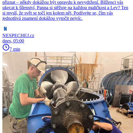
přiznat – někdy dokážou být opravdu k nevydržení. Blíženci vás
ukecat k šílenství, Panna si stěžuje na každou maličkost a Lev? Ten
si myslí, že svět se točí jen kolem něj. Podívejte se, čím vás
jednotlivá znamení dokážou vytočit nejvíc.
NESPECHEJ.cz
dnes, 05:00
7 min