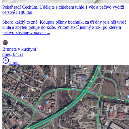
Pekař radí Čechům. Udělejte s chlebem tuhle 1 věc a pečivo vydrží
čerstvé i 180 dní
Skoro každý to zná. Koupíte pěkný bochník, za tři dny je z něj tvrdá
cihla a zbytek putuje do koše. Přitom stačí jediný krok, po kterém
pečivo zůstane voňavé a...
Bruneta v kuchyni
dnes, 04:51
3 min