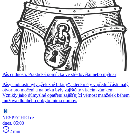
Pás cudnosti. Praktická pomůcka ve středověku nebo mýtus?
Pásy cudnosti byly „železné bikiny“, které měly v přední části malý
otvor pro močení a na boku byly zajištěny visacím zámkem.
Vznikly jako důmyslné opatření zajišťující věrnost manželek během
mužova dlouhého pobytu mimo domov.
NESPECHEJ.cz
dnes, 05:00
2 min