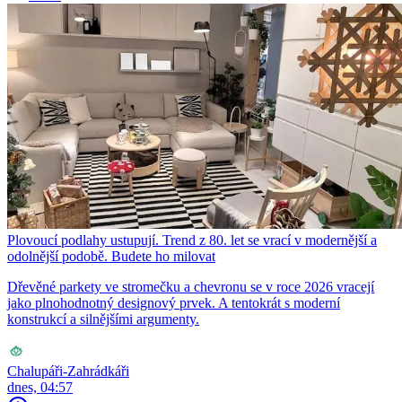
Plovoucí podlahy ustupují. Trend z 80. let se vrací v modernější a
odolnější podobě. Budete ho milovat
Dřevěné parkety ve stromečku a chevronu se v roce 2026 vracejí
jako plnohodnotný designový prvek. A tentokrát s moderní
konstrukcí a silnějšími argumenty.
Chalupáři-Zahrádkáři
dnes, 04:57