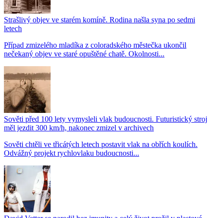
Strašlivý objev ve starém komíně. Rodina našla syna po sedmi
letech
Případ zmizelého mladíka z coloradského městečka ukončil
nečekaný objev ve staré opuštěné chatě. Okolnosti...
Sověti před 100 lety vymysleli vlak budoucnosti. Futuristický stroj
měl jezdit 300 km/h, nakonec zmizel v archivech
Sověti chtěli ve třicátých letech postavit vlak na obřích koulích.
Odvážný projekt rychlovlaku budoucnosti...