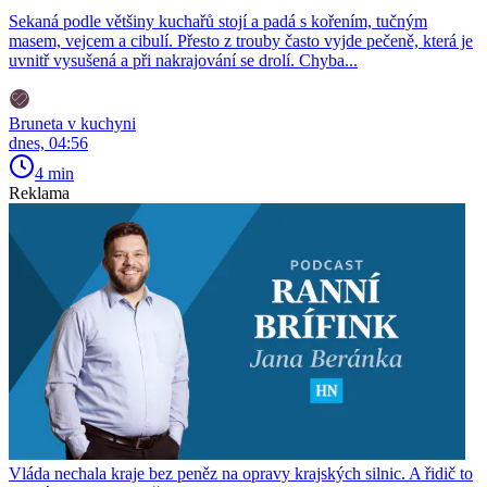
Sekaná podle většiny kuchařů stojí a padá s kořením, tučným
masem, vejcem a cibulí. Přesto z trouby často vyjde pečeně, která je
uvnitř vysušená a při nakrajování se drolí. Chyba...
Bruneta v kuchyni
dnes, 04:56
4 min
Reklama
Vláda nechala kraje bez peněz na opravy krajských silnic. A řidič to