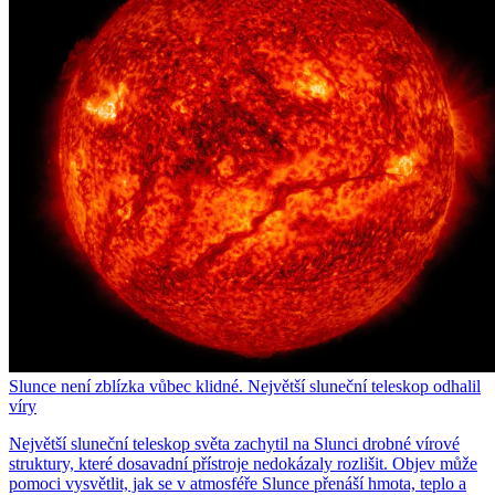
Slunce není zblízka vůbec klidné. Největší sluneční teleskop odhalil
víry
Největší sluneční teleskop světa zachytil na Slunci drobné vírové
struktury, které dosavadní přístroje nedokázaly rozlišit. Objev může
pomoci vysvětlit, jak se v atmosféře Slunce přenáší hmota, teplo a