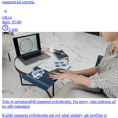
magnetická energie.
cdr.cz
dnes, 05:00
2 min
Toto je nejotravnější znamení zvěrokruhu. Na nervy vám polezou už
po pěti minutách
Každé znamení zvěrokruhu má své silné stránky, ale pojďme si