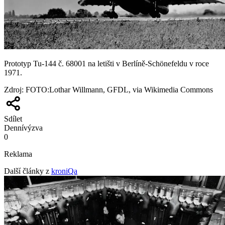
Prototyp Tu-144 č. 68001 na letišti v Berlíně-Schönefeldu v roce
1971.
Zdroj
:
FOTO:Lothar Willmann, GFDL, via Wikimedia Commons
Sdílet
Denní
výzva
0
Reklama
Další články z
kroniQa