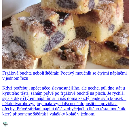
Frgálová buchta neboli štědrák: Poctivý moučník se čtyřmi náplněmi
v jednom řezu
Když potřebuji upéct něco slavnostnějšího, ale nechci půl dne stát u
kynutého těsta, sahám právě po frgálové buchtě na plech. Je rychlá,
sytá a díky čtyřem náplním si u nás doma každý najde svůj kousek –
někdo tvarohový, jiný makový, další nedá dopustit na povidla a
ořechy. Právě střídání náplní dělá z obyčejného litého těsta moučník,
který připomene štědrák i valašský koláč v jednom.