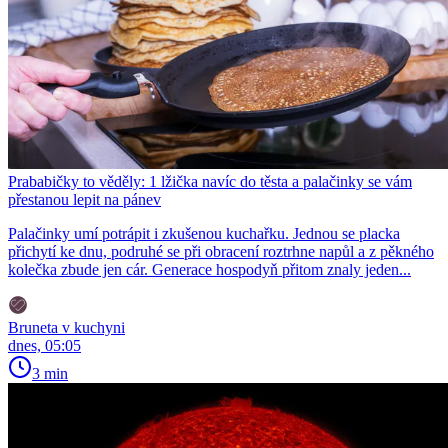
Prababičky to věděly: 1 lžička navíc do těsta a palačinky se vám
přestanou lepit na pánev
Palačinky umí potrápit i zkušenou kuchařku. Jednou se placka
přichytí ke dnu, podruhé se při obracení roztrhne napůl a z pěkného
kolečka zbude jen cár. Generace hospodyň přitom znaly jeden...
Bruneta v kuchyni
dnes, 05:05
3 min