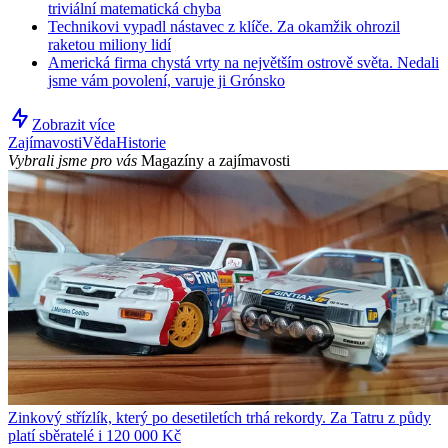
triviální matematická chyba
Technikovi vypadl nástavec z klíče. Za okamžik ohrozil
raketou miliony lidí
Americká firma chystá vrty na největším ostrově světa. Nedali
jsme vám povolení, varuje ji Grónsko
Zobrazit více
Zajímavosti
Věda
Historie
Vybrali jsme pro vás
Magazíny a zajímavosti
Zinkový střízlík, který po desetiletích trhá rekordy. Za Tatru z půdy
platí sběratelé i 120 000 Kč