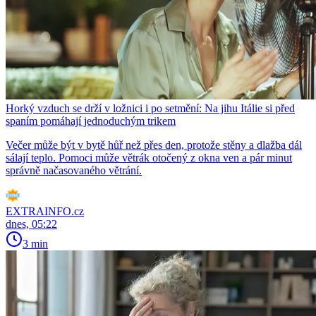
Horký vzduch se drží v ložnici i po setmění: Na jihu Itálie si před
spaním pomáhají jednoduchým trikem
Večer může být v bytě hůř než přes den, protože stěny a dlažba dál
sálají teplo. Pomoci může větrák otočený z okna ven a pár minut
správně načasovaného větrání.
EXTRAINFO.cz
dnes, 05:22
3 min