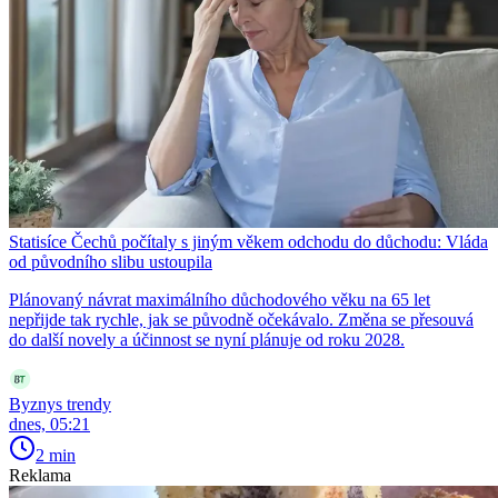
Statisíce Čechů počítaly s jiným věkem odchodu do důchodu: Vláda
od původního slibu ustoupila
Plánovaný návrat maximálního důchodového věku na 65 let
nepřijde tak rychle, jak se původně očekávalo. Změna se přesouvá
do další novely a účinnost se nyní plánuje od roku 2028.
Byznys trendy
dnes, 05:21
2 min
Reklama