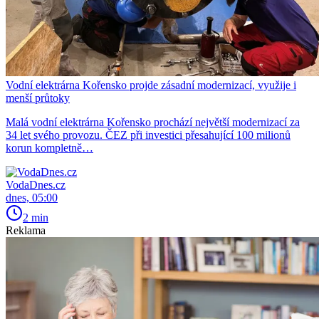
Vodní elektrárna Kořensko projde zásadní modernizací, využije i
menší průtoky
Malá vodní elektrárna Kořensko prochází největší modernizací za
34 let svého provozu. ČEZ při investici přesahující 100 milionů
korun kompletně…
VodaDnes.cz
dnes, 05:00
2 min
Reklama