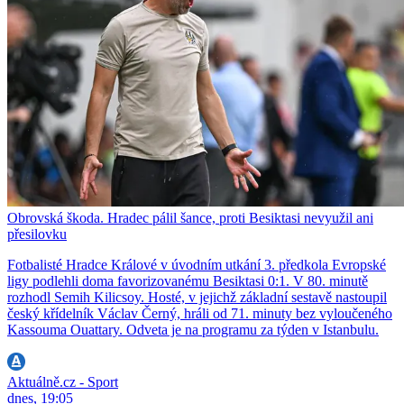
Obrovská škoda. Hradec pálil šance, proti Besiktasi nevyužil ani
přesilovku
Fotbalisté Hradce Králové v úvodním utkání 3. předkola Evropské
ligy podlehli doma favorizovanému Besiktasi 0:1. V 80. minutě
rozhodl Semih Kilicsoy. Hosté, v jejichž základní sestavě nastoupil
český křídelník Václav Černý, hráli od 71. minuty bez vyloučeného
Kassouma Ouattary. Odveta je na programu za týden v Istanbulu.
Aktuálně.cz - Sport
dnes, 19:05