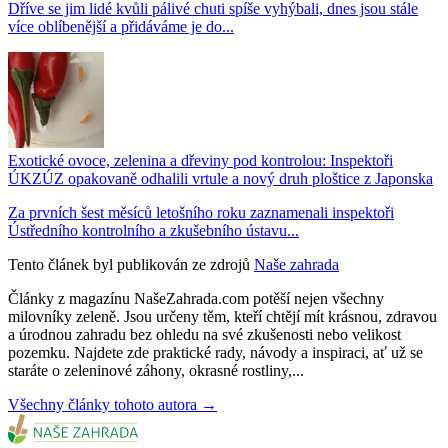
Dříve se jim lidé kvůli pálivé chuti spíše vyhýbali, dnes jsou stále
více oblíbenější a přidáváme je do...
Exotické ovoce, zelenina a dřeviny pod kontrolou: Inspektoři
ÚKZÚZ opakovaně odhalili vrtule a nový druh ploštice z Japonska
Za prvních šest měsíců letošního roku zaznamenali inspektoři
Ústředního kontrolního a zkušebního ústavu...
Tento článek byl publikován ze zdrojů
Naše zahrada
Články z magazínu NašeZahrada.com potěší nejen všechny
milovníky zeleně. Jsou určeny těm, kteří chtějí mít krásnou, zdravou
a úrodnou zahradu bez ohledu na své zkušenosti nebo velikost
pozemku. Najdete zde praktické rady, návody a inspiraci, ať už se
staráte o zeleninové záhony, okrasné rostliny,...
Všechny články tohoto autora →