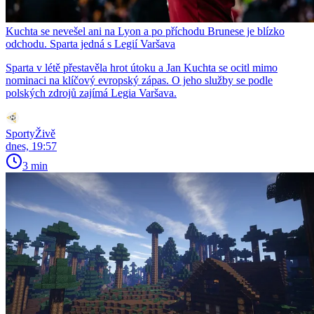
Kuchta se nevešel ani na Lyon a po příchodu Brunese je blízko
odchodu. Sparta jedná s Legií Varšava
Sparta v létě přestavěla hrot útoku a Jan Kuchta se ocitl mimo
nominaci na klíčový evropský zápas. O jeho služby se podle
polských zdrojů zajímá Legia Varšava.
SportyŽivě
dnes, 19:57
3 min