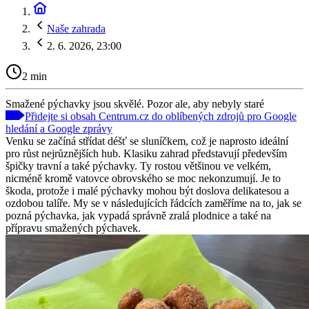
Naše zahrada
2. 6. 2026, 23:00
2 min
Smažené pýchavky jsou skvělé. Pozor ale, aby nebyly staré
Přidejte si obsah Centrum.cz do oblíbených zdrojů pro Google
hledání a Google zprávy
Venku se začíná střídat déšť se sluníčkem, což je naprosto ideální
pro růst nejrůznějších hub. Klasiku zahrad představují především
špičky travní a také pýchavky. Ty rostou většinou ve velkém,
nicméně kromě vatovce obrovského se moc nekonzumují. Je to
škoda, protože i malé pýchavky mohou být doslova delikatesou a
ozdobou talíře. My se v následujících řádcích zaměříme na to, jak se
pozná pýchavka, jak vypadá správně zralá plodnice a také na
přípravu smažených pýchavek.