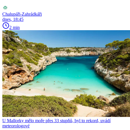
Chalupáři-Zahrádkáři
dnes, 18:45
2 min
U Mallorky mělo moře přes 33 stupňů, byl to rekord, uvádí
meteorologové