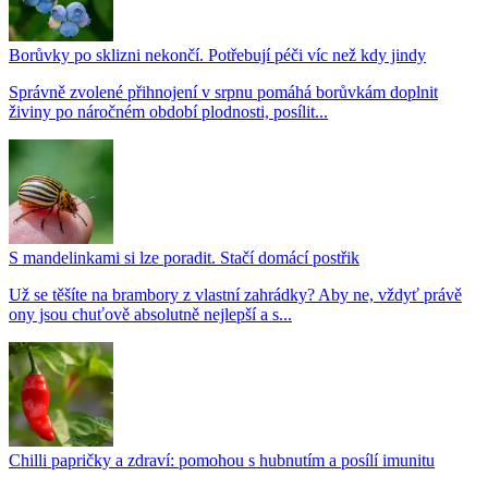
Borůvky po sklizni nekončí. Potřebují péči víc než kdy jindy
Správně zvolené přihnojení v srpnu pomáhá borůvkám doplnit
živiny po náročném období plodnosti, posílit...
S mandelinkami si lze poradit. Stačí domácí postřik
Už se těšíte na brambory z vlastní zahrádky? Aby ne, vždyť právě
ony jsou chuťově absolutně nejlepší a s...
Chilli papričky a zdraví: pomohou s hubnutím a posílí imunitu