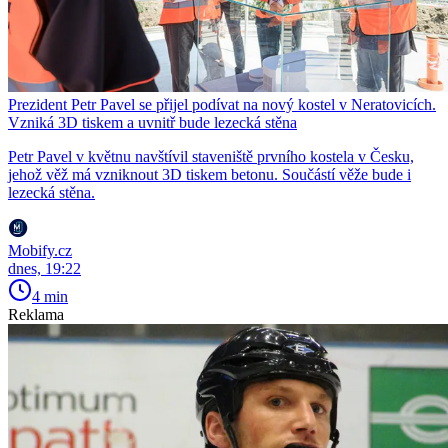
Prezident Petr Pavel se přijel podívat na nový kostel v Neratovicích.
Vzniká 3D tiskem a uvnitř bude lezecká stěna
Petr Pavel v květnu navštívil staveniště prvního kostela v Česku,
jehož věž má vzniknout 3D tiskem betonu. Součástí věže bude i
lezecká stěna.
Mobify.cz
dnes, 19:22
4 min
Reklama