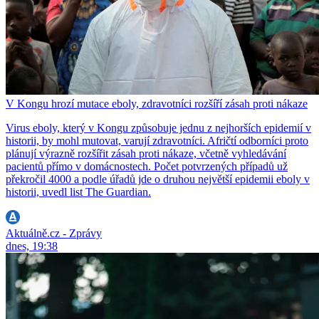
V Kongu hrozí mutace eboly, zdravotníci rozšíří zásah proti nákaze
Virus eboly, který v Kongu způsobuje jednu z nejhorších epidemií v
historii, by mohl mutovat, varují zdravotníci. Afričtí odborníci proto
plánují výrazně rozšířit zásah proti nákaze, včetně vyhledávání
pacientů přímo v domácnostech. Počet potvrzených případů už
překročil 4000 a podle úřadů jde o druhou největší epidemii eboly v
historii, uvedl list The Guardian.
Aktuálně.cz - Zprávy
dnes, 19:38