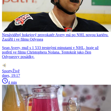
Nenáviděný hokejový provokatér Avery má po NHL novou kariéru.
Zazářil i ve filmu Odyssea
Sean Avery, muž s 1 533 trestnými minutami v NHL, hraje už
potřetí ve filmu Christophera Nolana. Tentokrát jako člen
Odysseovy posádky.
SportyŽivě
dnes, 19:17
4 min