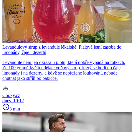
Levandulový sirup z levandule lékařské: Fialová letní zásoba do
limonády, čaje i dezertů
Levandule není jen okrasa u plotu, která dobře vypadá na fotkách.
Ze 100 gramů květů uděláte voňavý sirup, který se hodí do čaje,
limonády i na dezerty, a když se nepřežene louhování, nebude
chutnat jako skříň po babičce.
Cooky.cz
dnes, 19:12
3 min