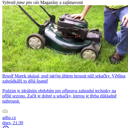
Vybrali jsme pro vás
Magazíny a zajímavosti
Brusíř Marek ukázal, pod jakým úhlem brousit nůž sekačky. Většina
zahrádkářů to dělá špatně
Podzim je ideálním obdobím pro přípravu zahradní techniky na
příští sezonu. Začít je dobré u sekačky, kterou je třeba důkladně
nabrousit.
adbz.cz
dnes, 21:39