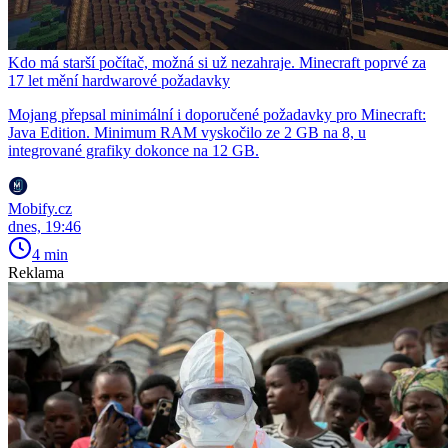
Kdo má starší počítač, možná si už nezahraje. Minecraft poprvé za
17 let mění hardwarové požadavky
Mojang přepsal minimální i doporučené požadavky pro Minecraft:
Java Edition. Minimum RAM vyskočilo ze 2 GB na 8, u
integrované grafiky dokonce na 12 GB.
Mobify.cz
dnes, 19:46
4 min
Reklama