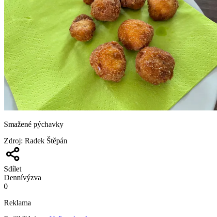
Smažené pýchavky
Zdroj
:
Radek Štěpán
Sdílet
Denní
výzva
0
Reklama