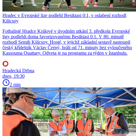
Hradec v Evropské lize podlehl Besiktasi 0:1, v oslabení rozhodl
Kilicsoy
Fotbalisté Hradce Králové v úvodním utkání 3. předkola Evropské
ligy podlehli doma favorizovanému Besiktasi 0:1. V 80. minutě
rozhodl Semih Kilicsoy. Hosté, v jejichž základní sestavě nastoupil
český křídelník Václav Černý, hráli od 71. minuty bez vyloučeného
Kassouma Ouattary. Odveta je na programu za týden v Istanbulu.
Hradecká Drbna
dnes, 19:30
2 min