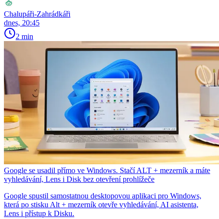
Chalupáři-Zahrádkáři
dnes, 20:45
2 min
Google se usadil přímo ve Windows. Stačí ALT + mezerník a máte
vyhledávání, Lens i Disk bez otevření prohlížeče
Google spustil samostatnou desktopovou aplikaci pro Windows,
která po stisku Alt + mezerník otevře vyhledávání, AI asistenta,
Lens i přístup k Disku.