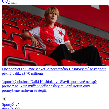
2 min
Obchodníci ze Slavie v akci. Z nechtěného Hashioky může kápnout
pěkný balík, až 70 milionů
Japonský obránce Daiki Hashioka ve Slavii sportovně neuspěl,
přesto z něj klub může vytěžit desítky milionů korun díky
promyšlené smluvní strategii.
SportyŽivě
dnes, 21:32