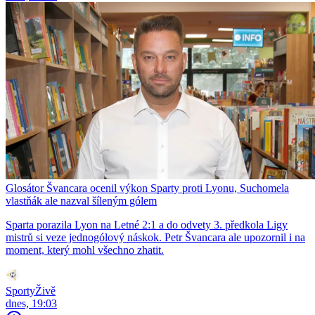
Glosátor Švancara ocenil výkon Sparty proti Lyonu, Suchomela
vlastňák ale nazval šíleným gólem
Sparta porazila Lyon na Letné 2:1 a do odvety 3. předkola Ligy
mistrů si veze jednogólový náskok. Petr Švancara ale upozornil i na
moment, který mohl všechno zhatit.
SportyŽivě
dnes, 19:03