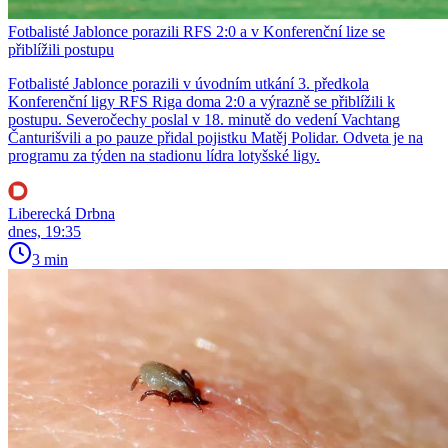
Fotbalisté Jablonce porazili RFS 2:0 a v Konferenční lize se
přiblížili postupu
Fotbalisté Jablonce porazili v úvodním utkání 3. předkola
Konferenční ligy RFS Riga doma 2:0 a výrazně se přiblížili k
postupu. Severočechy poslal v 18. minutě do vedení Vachtang
Čanturišvili a po pauze přidal pojistku Matěj Polidar. Odveta je na
programu za týden na stadionu lídra lotyšské ligy.
Liberecká Drbna
dnes, 19:35
3 min