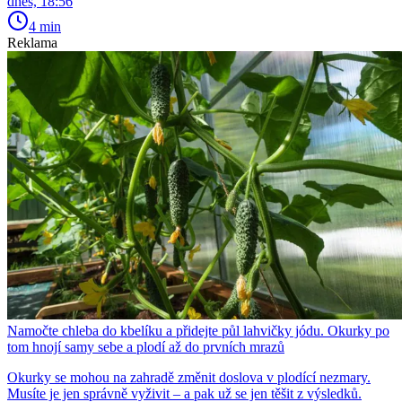
dnes, 18:56
4 min
Reklama
Namočte chleba do kbelíku a přidejte půl lahvičky jódu. Okurky po
tom hnojí samy sebe a plodí až do prvních mrazů
Okurky se mohou na zahradě změnit doslova v plodící nezmary.
Musíte je jen správně vyživit – a pak už se jen těšit z výsledků.