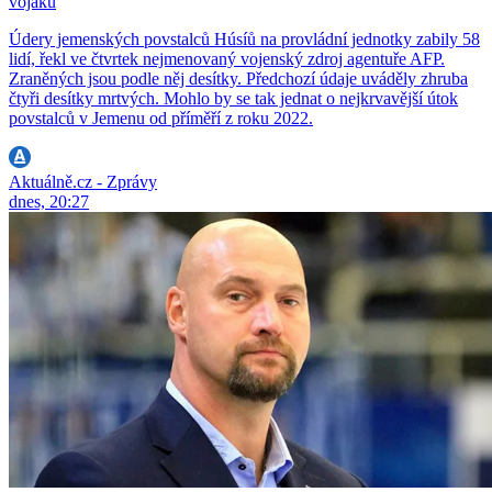
vojáků
Údery jemenských povstalců Húsíů na provládní jednotky zabily 58
lidí, řekl ve čtvrtek nejmenovaný vojenský zdroj agentuře AFP.
Zraněných jsou podle něj desítky. Předchozí údaje uváděly zhruba
čtyři desítky mrtvých. Mohlo by se tak jednat o nejkrvavější útok
povstalců v Jemenu od příměří z roku 2022.
Aktuálně.cz - Zprávy
dnes, 20:27