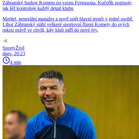
Zábranský buduje Kometu po vzoru Fergusona. Kučeřík popisuje,
jak šéf kontroluje každý detail klubu
Majitel, generální manažer a nově opět hlavní trenér v jedné osobě.
Libor Zábranský stáhl veškeré sportovní řízení Komety do svých
rukou právě ve chvíli, kdy klub míří do nové éry.
SportyŽivě
dnes, 20:23
4 min