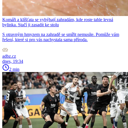
Komáři a klíšťata se vyhýbají zahradám, kde roste tahle levná
bylinka. Stačí ji zasadit ke stolu
S otravným hmyzem na zahradě se smířit nemusíte. Pomůže vám
řešení, které si pro vás nachystala sama příroda.
adbz.cz
dnes, 19:34
2 min