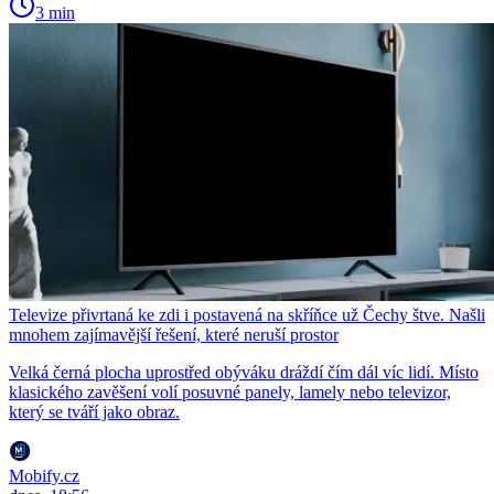
3 min
Televize přivrtaná ke zdi i postavená na skříňce už Čechy štve. Našli
mnohem zajímavější řešení, které neruší prostor
Velká černá plocha uprostřed obýváku dráždí čím dál víc lidí. Místo
klasického zavěšení volí posuvné panely, lamely nebo televizor,
který se tváří jako obraz.
Mobify.cz