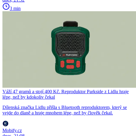
3 min
Váží 47 gramů a stojí 400 Kč. Reproduktor Parkside z Lidlu hraje
lépe, než by kdokoliv čekal
Dílenská značka Lidlu přišla s Bluetooth reproduktorem, který se
vejde do dlaně a hraje mnohem lépe, než by člověk čekal.
Mobify.cz
dnes, 21:08