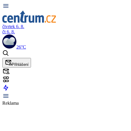
čtvrtek 6. 8.
čt 6. 8.
26°C
Přihlášení
Reklama