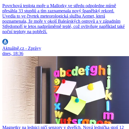
Povrchová teplota moře u Mallorky ve středu odpoledne mírně
přesáhla 33 stupňů a tím zaznamenala nový španělský rekord.
Uvedla to ve čtvrtek meteorologická služba Aemet, která
poznamenala, že moře v okolí Baleárských ostrovů a v západním
Středomoří je letos nadprůměrně teplé, což ovlivňuje například také
noční teploty na pobřeží.
Aktuálně.cz - Zprávy
dnes, 18:36
Magnetky na lednici ničí senzory v dveřích. Nová lednička stojí 12