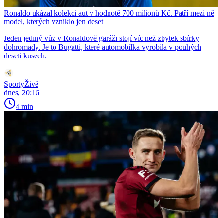
Ronaldo ukázal kolekci aut v hodnotě 700 milionů Kč. Patří mezi ně
model, kterých vzniklo jen deset
Jeden jediný vůz v Ronaldově garáži stojí víc než zbytek sbírky
dohromady. Je to Bugatti, které automobilka vyrobila v pouhých
deseti kusech.
SportyŽivě
dnes, 20:16
4 min