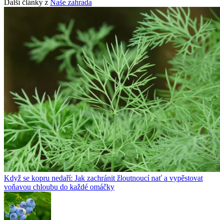
Další články z
Naše zahrada
Když se kopru nedaří: Jak zachránit žloutnoucí nať a vypěstovat
voňavou chloubu do každé omáčky