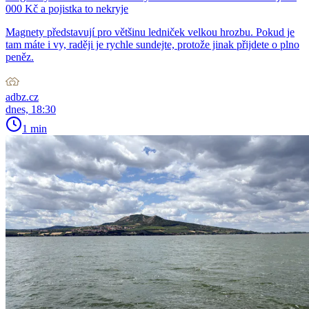
000 Kč a pojistka to nekryje
Magnety představují pro většinu ledniček velkou hrozbu. Pokud je
tam máte i vy, raději je rychle sundejte, protože jinak přijdete o plno
peněz.
adbz.cz
dnes, 18:30
1 min