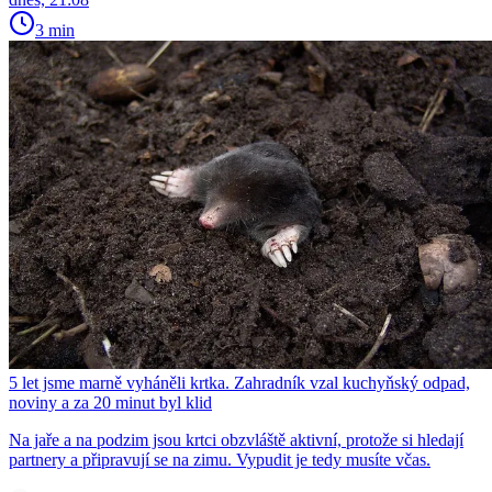
3 min
5 let jsme marně vyháněli krtka. Zahradník vzal kuchyňský odpad,
noviny a za 20 minut byl klid
Na jaře a na podzim jsou krtci obzvláště aktivní, protože si hledají
partnery a připravují se na zimu. Vypudit je tedy musíte včas.