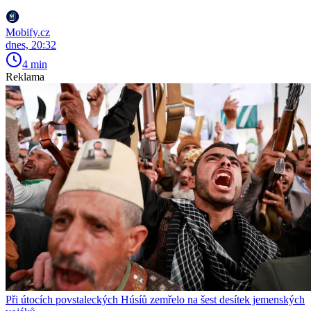
Mobify.cz
dnes, 20:32
4 min
Reklama
Při útocích povstaleckých Húsíů zemřelo na šest desítek jemenských