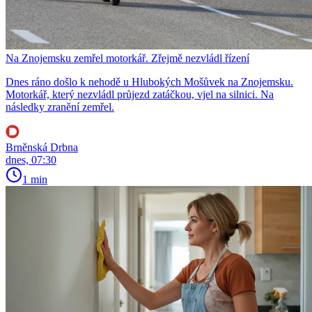
Na Znojemsku zemřel motorkář. Zřejmě nezvládl řízení
Dnes ráno došlo k nehodě u Hlubokých Mošůvek na Znojemsku.
Motorkář, který nezvládl průjezd zatáčkou, vjel na silnici. Na
následky zranění zemřel.
Brněnská Drbna
dnes, 07:30
1 min