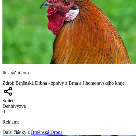
Ilustrační foto
Zdroj
:
Brněnská Drbna - zprávy z Brna a Jihomoravského kraje
Sdílet
Denní
výzva
0
Reklama
Další články z
Brněnská Drbna