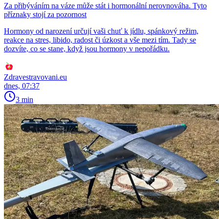
Za přibýváním na váze může stát i hormonální nerovnováha. Tyto
příznaky stojí za pozornost
Hormony od narození určují vaši chuť k jídlu, spánkový režim,
reakce na stres, libido, radost či úzkost a vše mezi tím. Tady se
dozvíte, co se stane, když jsou hormony v nepořádku.
Zdravestravovani.eu
dnes, 07:37
3 min