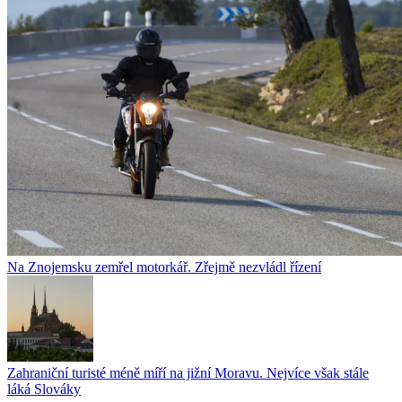
Na Znojemsku zemřel motorkář. Zřejmě nezvládl řízení
Zahraniční turisté méně míří na jižní Moravu. Nejvíce však stále
láká Slováky