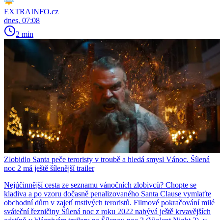
EXTRAINFO.cz
dnes, 07:08
2 min
Zlobidlo Santa peče teroristy v troubě a hledá smysl Vánoc. Šílená
noc 2 má ještě šílenější trailer
Nejúčinnější cesta ze seznamu vánočních zlobivců? Chopte se
kladiva a po vzoru dočasně penalizovaného Santa Clause vymlaťte
obchodní dům v zajetí mstivých teroristů. Filmové pokračování milé
sváteční řezničiny Šílená noc z roku 2022 nabývá ještě krvavějších