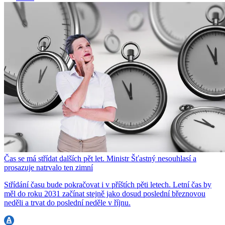
Čas se má střídat dalších pět let. Ministr Šťastný nesouhlasí a
prosazuje natrvalo ten zimní
Střídání času bude pokračovat i v příštích pěti letech. Letní čas by
měl do roku 2031 začínat stejně jako dosud poslední březnovou
neděli a trvat do poslední neděle v říjnu.