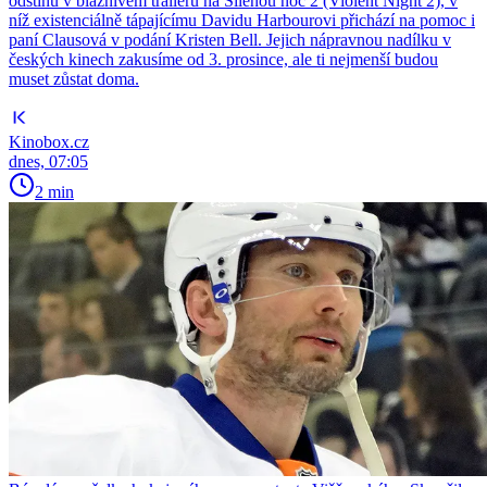
odstínů v bláznivém traileru na Šílenou noc 2 (Violent Night 2), v
níž existenciálně tápajícímu Davidu Harbourovi přichází na pomoc i
paní Clausová v podání Kristen Bell. Jejich nápravnou nadílku v
českých kinech zakusíme od 3. prosince, ale ti nejmenší budou
muset zůstat doma.
Kinobox.cz
dnes, 07:05
2 min