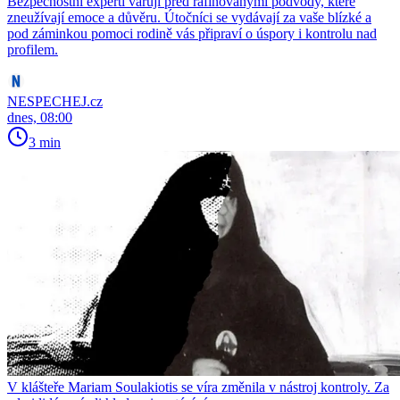
Bezpečnostní experti varují před rafinovanými podvody, které
zneužívají emoce a důvěru. Útočníci se vydávají za vaše blízké a
pod záminkou pomoci rodině vás připraví o úspory i kontrolu nad
profilem.
NESPECHEJ.cz
dnes, 08:00
3 min
V klášteře Mariam Soulakiotis se víra změnila v nástroj kontroly. Za