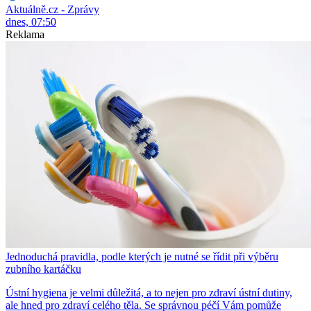
Aktuálně.cz - Zprávy
dnes, 07:50
Reklama
Jednoduchá pravidla, podle kterých je nutné se řídit při výběru
zubního kartáčku
Ústní hygiena je velmi důležitá, a to nejen pro zdraví ústní dutiny,
ale hned pro zdraví celého těla. Se správnou péčí Vám pomůže