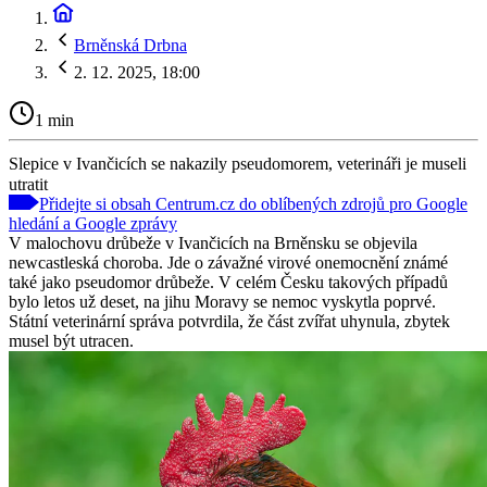
Brněnská Drbna
2. 12. 2025, 18:00
1 min
Slepice v Ivančicích se nakazily pseudomorem, veterináři je museli
utratit
Přidejte si obsah Centrum.cz do oblíbených zdrojů pro Google
hledání a Google zprávy
V malochovu drůbeže v Ivančicích na Brněnsku se objevila
newcastleská choroba. Jde o závažné virové onemocnění známé
také jako pseudomor drůbeže. V celém Česku takových případů
bylo letos už deset, na jihu Moravy se nemoc vyskytla poprvé.
Státní veterinární správa potvrdila, že část zvířat uhynula, zbytek
musel být utracen.