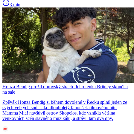
3 min
Honza Bendig prožil obrovský strach. Jeho fenka Britney skončila
na sále
Zpěvák Honza Bendig si během dovolené v Řecku splnil jeden ze
svých velkých snů. Jako dlouholetý fanoušek filmového hitu
Mamma Mia! navštívil ostrov Skopelos, kde vznikla většina
venkovních scén slavného muzikálu, a strávil tam dva dny.