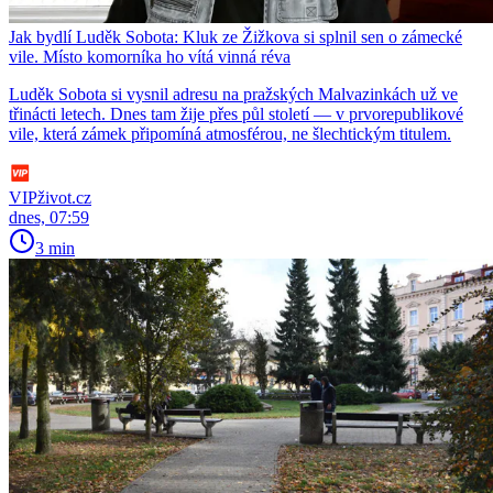
Jak bydlí Luděk Sobota: Kluk ze Žižkova si splnil sen o zámecké
vile. Místo komorníka ho vítá vinná réva
Luděk Sobota si vysnil adresu na pražských Malvazinkách už ve
třinácti letech. Dnes tam žije přes půl století — v prvorepublikové
vile, která zámek připomíná atmosférou, ne šlechtickým titulem.
VIPživot.cz
dnes, 07:59
3 min