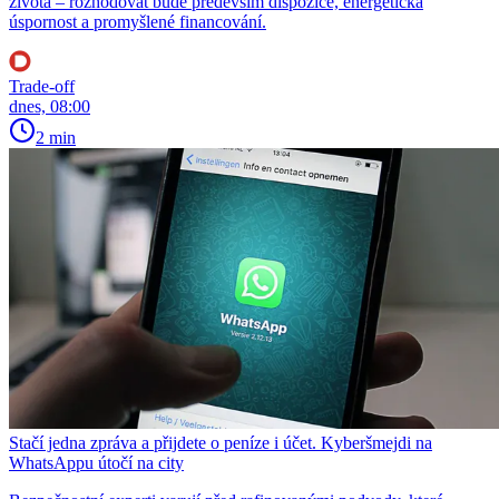
života – rozhodovat bude především dispozice, energetická
úspornost a promyšlené financování.
Trade-off
dnes, 08:00
2 min
Stačí jedna zpráva a přijdete o peníze i účet. Kyberšmejdi na
WhatsAppu útočí na city