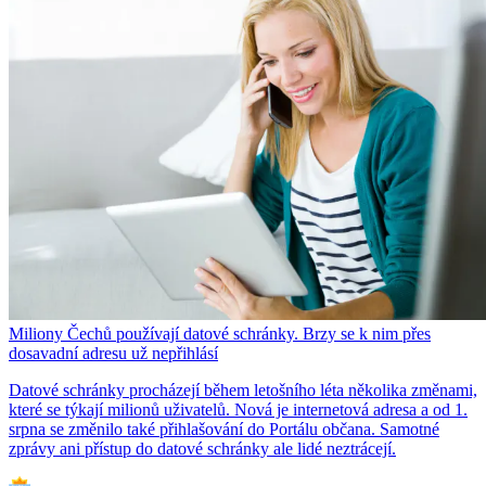
Miliony Čechů používají datové schránky. Brzy se k nim přes
dosavadní adresu už nepřihlásí
Datové schránky procházejí během letošního léta několika změnami,
které se týkají milionů uživatelů. Nová je internetová adresa a od 1.
srpna se změnilo také přihlašování do Portálu občana. Samotné
zprávy ani přístup do datové schránky ale lidé neztrácejí.