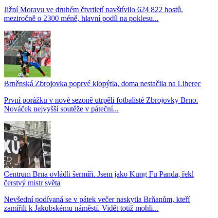
Jižní Moravu ve druhém čtvrtletí navštívilo 624 822 hostů,
meziročně o 2300 méně, hlavní podíl na poklesu...
Brněnská Zbrojovka poprvé klopýtla, doma nestačila na Liberec
První porážku v nové sezoně utrpěli fotbalisté Zbrojovky Brno.
Nováček nejvyšší soutěže v páteční...
Centrum Brna ovládli šermíři. Jsem jako Kung Fu Panda, řekl
čerstvý mistr světa
Nevšední podívaná se v pátek večer naskytla Brňanům, kteří
zamířili k Jakubskému náměstí. Vidět totiž mohli...