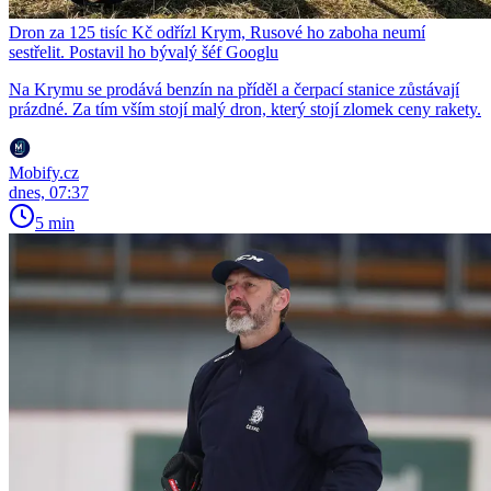
Dron za 125 tisíc Kč odřízl Krym, Rusové ho zaboha neumí
sestřelit. Postavil ho bývalý šéf Googlu
Na Krymu se prodává benzín na příděl a čerpací stanice zůstávají
prázdné. Za tím vším stojí malý dron, který stojí zlomek ceny rakety.
Mobify.cz
dnes, 07:37
5 min