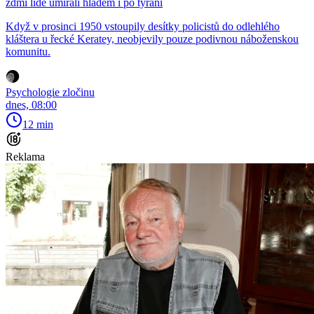
zdmi lidé umírali hladem i po týrání
Když v prosinci 1950 vstoupily desítky policistů do odlehlého
kláštera u řecké Keratey, neobjevily pouze podivnou náboženskou
komunitu.
Psychologie zločinu
dnes, 08:00
12 min
Reklama