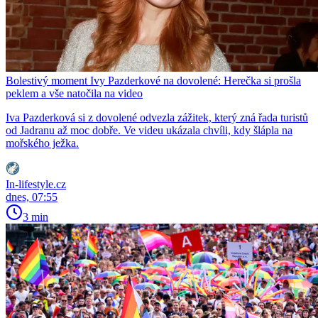
Bolestivý moment Ivy Pazderkové na dovolené: Herečka si prošla
peklem a vše natočila na video
Iva Pazderková si z dovolené odvezla zážitek, který zná řada turistů
od Jadranu až moc dobře. Ve videu ukázala chvíli, kdy šlápla na
mořského ježka.
In-lifestyle.cz
dnes, 07:55
3 min