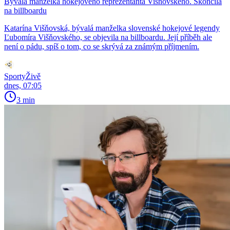
Bývalá manželka hokejového reprezentanta Višňovského. Skončila
na billboardu
Katarína Višňovská, bývalá manželka slovenské hokejové legendy
Ľubomíra Višňovského, se objevila na billboardu. Její příběh ale
není o pádu, spíš o tom, co se skrývá za známým příjmením.
SportyŽivě
dnes, 07:05
3 min