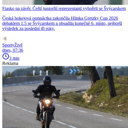
Fiasko na závěr. Čeští juniorští reprezentanti vyhořeli se Švýcarskem
Česká hokejová osmnáctka zakončila Hlinka Gretzky Cup 2026
debaklem 1:5 se Švýcarskem a obsadila konečné 6. místo, nejhorší
výsledek za poslední tři roky.
SportyŽivě
dnes, 07:36
3 min
Reklama