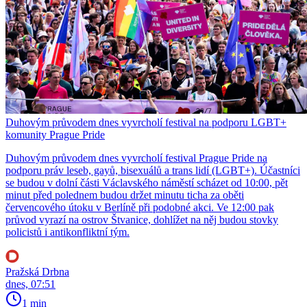
Duhovým průvodem dnes vyvrcholí festival na podporu LGBT+
komunity Prague Pride
Duhovým průvodem dnes vyvrcholí festival Prague Pride na
podporu práv leseb, gayů, bisexuálů a trans lidí (LGBT+). Účastníci
se budou v dolní části Václavského náměstí scházet od 10:00, pět
minut před polednem budou držet minutu ticha za oběti
červencového útoku v Berlíně při podobné akci. Ve 12:00 pak
průvod vyrazí na ostrov Štvanice, dohlížet na něj budou stovky
policistů i antikonfliktní tým.
Pražská Drbna
dnes, 07:51
1 min