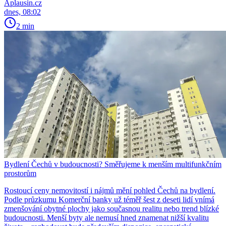
Aplausin.cz
dnes, 08:02
2 min
Bydlení Čechů v budoucnosti? Směřujeme k menším multifunkčním
prostorům
Rostoucí ceny nemovitostí i nájmů mění pohled Čechů na bydlení.
Podle průzkumu Komerční banky už téměř šest z deseti lidí vnímá
zmenšování obytné plochy jako současnou realitu nebo trend blízké
budoucnosti. Menší byty ale nemusí hned znamenat nižší kvalitu