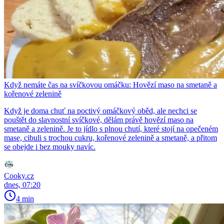
Když nemáte čas na svíčkovou omáčku: Hovězí maso na smetaně a
kořenové zelenině
Když je doma chuť na poctivý omáčkový oběd, ale nechci se
pouštět do slavnostní svíčkové, dělám právě hovězí maso na
smetaně a zelenině. Je to jídlo s plnou chutí, které stojí na opečeném
mase, cibuli s trochou cukru, kořenové zelenině a smetaně, a přitom
se obejde i bez mouky navíc.
Cooky.cz
dnes, 07:20
4 min