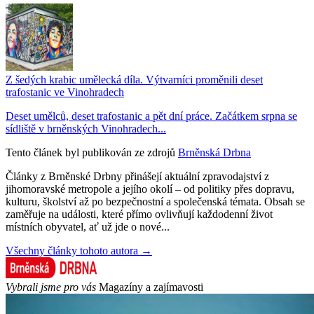
Z šedých krabic umělecká díla. Výtvarníci proměnili deset
trafostanic ve Vinohradech
Deset umělců, deset trafostanic a pět dní práce. Začátkem srpna se
sídliště v brněnských Vinohradech...
Tento článek byl publikován ze zdrojů
Brněnská Drbna
Články z Brněnské Drbny přinášejí aktuální zpravodajství z
jihomoravské metropole a jejího okolí – od politiky přes dopravu,
kulturu, školství až po bezpečnostní a společenská témata. Obsah se
zaměřuje na události, které přímo ovlivňují každodenní život
místních obyvatel, ať už jde o nové...
Všechny články tohoto autora →
Vybrali jsme pro vás
Magazíny a zajímavosti