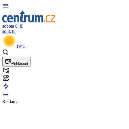
sobota 8. 8.
so 8. 8.
19°C
Přihlášení
Reklama