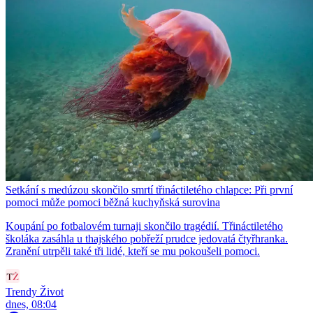
Setkání s medúzou skončilo smrtí třináctiletého chlapce: Při první
pomoci může pomoci běžná kuchyňská surovina
Koupání po fotbalovém turnaji skončilo tragédií. Třináctiletého
školáka zasáhla u thajského pobřeží prudce jedovatá čtyřhranka.
Zranění utrpěli také tři lidé, kteří se mu pokoušeli pomoci.
Trendy Život
dnes, 08:04