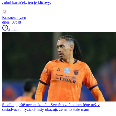
zubní kartáček, ten je klíčový.
Krasnezeny.eu
dnes, 07:48
2 min
Smalling ještě nechce končit: Své tělo znám dnes lépe než v
šestadvaceti, fyzické testy ukazují, že na to stále mám