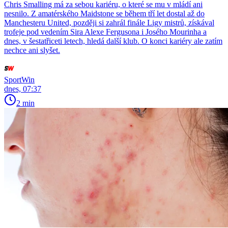
Chris Smalling má za sebou kariéru, o které se mu v mládí ani
nesnilo. Z amatérského Maidstone se během tří let dostal až do
Manchesteru United, později si zahrál finále Ligy mistrů, získával
trofeje pod vedením Sira Alexe Fergusona i Josého Mourinha a
dnes, v šestatřiceti letech, hledá další klub. O konci kariéry ale zatím
nechce ani slyšet.
SportWin
dnes, 07:37
2 min