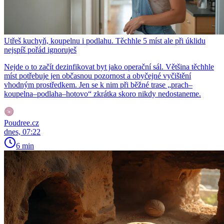
Utřeš kuchyň, koupelnu i podlahu. Těchhle 5 míst ale při úklidu
nejspíš pořád ignoruješ
Nejde o to začít dezinfikovat byt jako operační sál. Většina těchhle
míst potřebuje jen občasnou pozornost a obyčejné vyčištění
vhodným prostředkem. Jen se k nim při běžné trase „prach–
koupelna–podlaha–hotovo“ zkrátka skoro nikdy nedostaneme.
Poudree.cz
dnes, 07:22
6 min