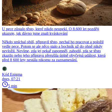
U pece zůstalo těsto, které nikdo neupekl. O 8.600 let později
ukazuje, jak dávno jsme znali kváskování
Někdo smíchal obilí, připravil těsto, nechal ho pracovat a položil
vedle pece. Potom se ale něco stalo a bochník už do ohně nikdy
nevložil. Nevíme, zda jej pekař zapomněl, zahodil, zda se těsto
zkazilo nebo jeho přípravu přerušila úplně obyčejná událost, která
před 8 600 lety nestála nikomu za zaznamenání.
Kód Enigma
dnes, 07:21
5 min