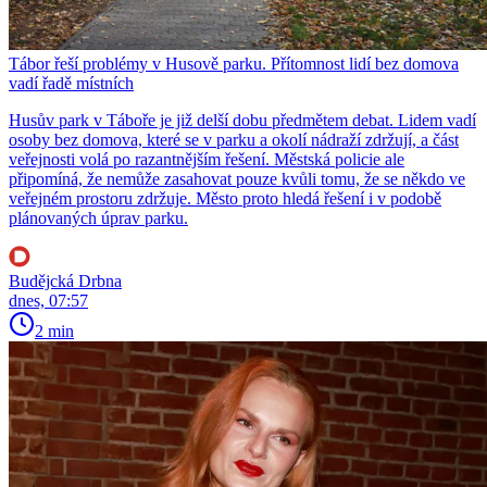
Tábor řeší problémy v Husově parku. Přítomnost lidí bez domova
vadí řadě místních
Husův park v Táboře je již delší dobu předmětem debat. Lidem vadí
osoby bez domova, které se v parku a okolí nádraží zdržují, a část
veřejnosti volá po razantnějším řešení. Městská policie ale
připomíná, že nemůže zasahovat pouze kvůli tomu, že se někdo ve
veřejném prostoru zdržuje. Město proto hledá řešení i v podobě
plánovaných úprav parku.
Budějcká Drbna
dnes, 07:57
2 min