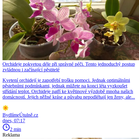
Orchideje pokvetou déle při správné péči. Tento jednoduchý postup
zvládnou i začínající pěstitelé
Kvetení orchidejí je zapotřebí trošku pomoci. Jednak optimálními
pěstebními podmínkami, jednak můžete na konci léta vyzkoušet
střídání teplot. Orchideje patří ke květinové výzdobě mnoha našich
domácností. Jejich něžné kráse a půvabu nepodléhají jen ženy, ale...
BydlímeÚtulně.cz
dnes, 07:17
2 min
Reklama