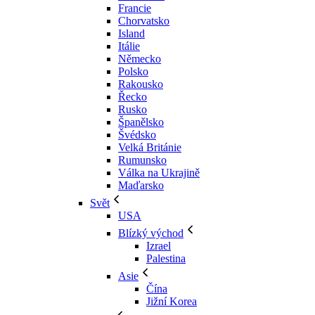
Francie
Chorvatsko
Island
Itálie
Německo
Polsko
Rakousko
Řecko
Rusko
Španělsko
Švédsko
Velká Británie
Rumunsko
Válka na Ukrajině
Maďarsko
Svět
USA
Blízký východ
Izrael
Palestina
Asie
Čína
Jižní Korea