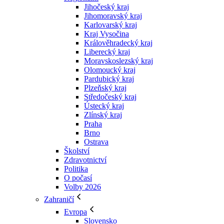
Jihočeský kraj
Jihomoravský kraj
Karlovarský kraj
Kraj Vysočina
Králověhradecký kraj
Liberecký kraj
Moravskoslezský kraj
Olomoucký kraj
Pardubický kraj
Plzeňský kraj
Středočeský kraj
Ústecký kraj
Zlínský kraj
Praha
Brno
Ostrava
Školství
Zdravotnictví
Politika
O počasí
Volby 2026
Zahraničí
Evropa
Slovensko