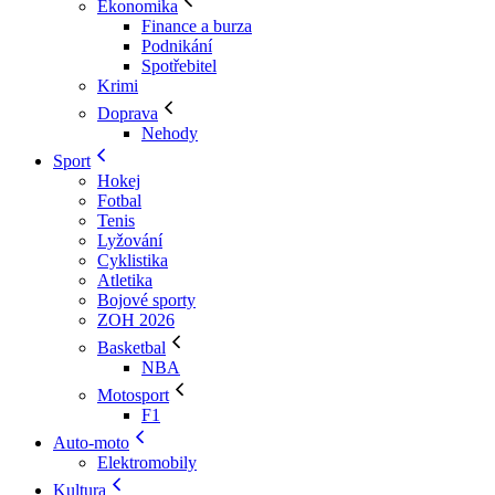
Ekonomika
Finance a burza
Podnikání
Spotřebitel
Krimi
Doprava
Nehody
Sport
Hokej
Fotbal
Tenis
Lyžování
Cyklistika
Atletika
Bojové sporty
ZOH 2026
Basketbal
NBA
Motosport
F1
Auto-moto
Elektromobily
Kultura