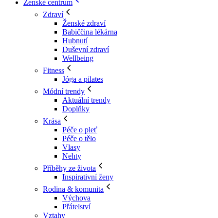
Ženské centrum
Zdraví
Ženské zdraví
Babiččina lékárna
Hubnutí
Duševní zdraví
Wellbeing
Fitness
Jóga a pilates
Módní trendy
Aktuální trendy
Doplňky
Krása
Péče o pleť
Péče o tělo
Vlasy
Nehty
Příběhy ze života
Inspirativní ženy
Rodina & komunita
Výchova
Přátelství
Vztahy