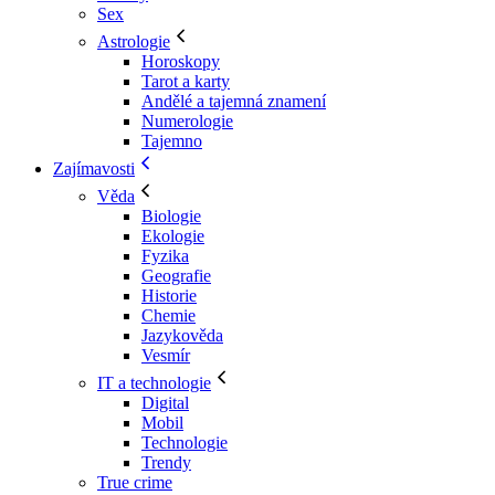
Sex
Astrologie
Horoskopy
Tarot a karty
Andělé a tajemná znamení
Numerologie
Tajemno
Zajímavosti
Věda
Biologie
Ekologie
Fyzika
Geografie
Historie
Chemie
Jazykověda
Vesmír
IT a technologie
Digital
Mobil
Technologie
Trendy
True crime