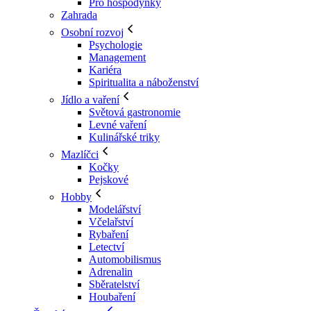
Pro hospodyňky
Zahrada
Osobní rozvoj
Psychologie
Management
Kariéra
Spiritualita a náboženství
Jídlo a vaření
Světová gastronomie
Levné vaření
Kulinářské triky
Mazlíčci
Kočky
Pejskové
Hobby
Modelářství
Včelařství
Rybaření
Letectví
Automobilismus
Adrenalin
Sběratelství
Houbaření