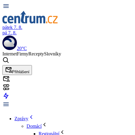
pátek 7. 8.
pá 7. 8.
20°C
Internet
Firmy
Recepty
Slovníky
Přihlášení
Zprávy
Domácí
Regionální