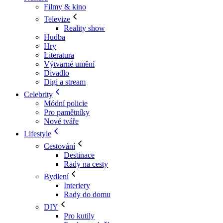
Filmy & kino
Televize
Reality show
Hudba
Hry
Literatura
Výtvarné umění
Divadlo
Digi a stream
Celebrity
Módní policie
Pro pamětníky
Nové tváře
Lifestyle
Cestování
Destinace
Rady na cesty
Bydlení
Interiery
Rady do domu
DIY
Pro kutily