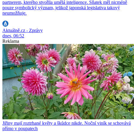
partnerem, kterého stvořila umělá inteligence. Sňatek měl nicméně
pouze symbolický význam, jelikož japonská legislativa takový
neumožňuje.
Aktuálně.cz - Zprávy
dnes, 06:52
Reklama
Jiřiny mají roztrhané květy a škůdce nikde. Noční viník se schovává
přímo v poupatech