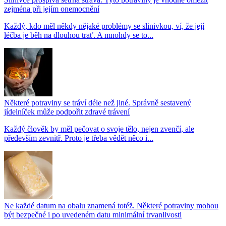
zejména při jejím onemocnění
Každý, kdo měl někdy nějaké problémy se slinivkou, ví, že její
léčba je běh na dlouhou trať. A mnohdy se to...
Některé potraviny se tráví déle než jiné. Správně sestavený
jídelníček může podpořit zdravé trávení
Každý člověk by měl pečovat o svoje tělo, nejen zvenčí, ale
především zevnitř. Proto je třeba vědět něco i...
Ne každé datum na obalu znamená totéž. Některé potraviny mohou
být bezpečné i po uvedeném datu minimální trvanlivosti