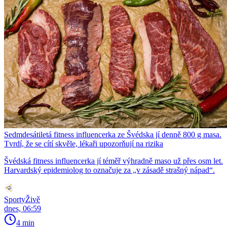
Sedmdesátiletá fitness influencerka ze Švédska jí denně 800 g masa.
Tvrdí, že se cítí skvěle, lékaři upozorňují na rizika
Švédská fitness influencerka jí téměř výhradně maso už přes osm let.
Harvardský epidemiolog to označuje za „v zásadě strašný nápad“.
SportyŽivě
dnes, 06:59
4 min