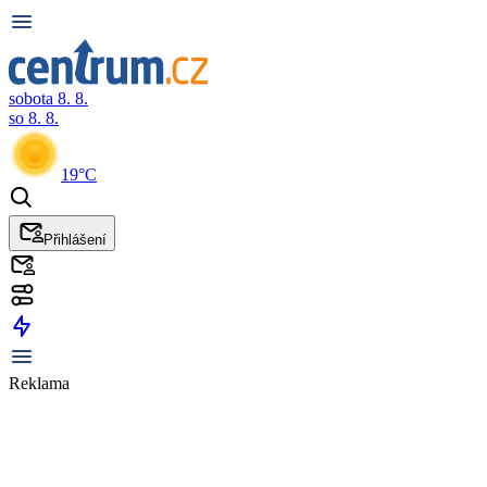
sobota 8. 8.
so 8. 8.
19°C
Přihlášení
Reklama