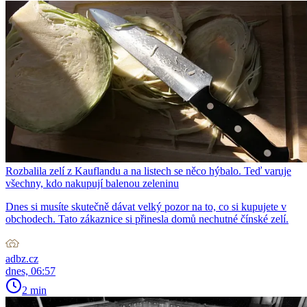
Rozbalila zelí z Kauflandu a na listech se něco hýbalo. Teď varuje
všechny, kdo nakupují balenou zeleninu
Dnes si musíte skutečně dávat velký pozor na to, co si kupujete v
obchodech. Tato zákaznice si přinesla domů nechutné čínské zelí.
adbz.cz
dnes, 06:57
2 min