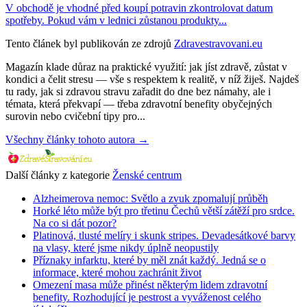
V obchodě je vhodné před koupí potravin zkontrolovat datum
spotřeby. Pokud vám v lednici zůstanou produkty...
Tento článek byl publikován ze zdrojů
Zdravestravovani.eu
Magazín klade důraz na praktické využití: jak jíst zdravě, zůstat v
kondici a čelit stresu — vše s respektem k realitě, v níž žiješ. Najdeš
tu rady, jak si zdravou stravu zařadit do dne bez námahy, ale i
témata, která překvapí — třeba zdravotní benefity obyčejných
surovin nebo cvičební tipy pro...
Všechny články tohoto autora →
Další články z kategorie
Ženské centrum
Alzheimerova nemoc: Světlo a zvuk zpomalují průběh
Horké léto může být pro třetinu Čechů větší zátěží pro srdce.
Na co si dát pozor?
Platinová, tlusté melíry i skunk stripes. Devadesátkové barvy
na vlasy, které jsme nikdy úplně neopustily
Příznaky infarktu, které by měl znát každý. Jedná se o
informace, které mohou zachránit život
Omezení masa může přinést některým lidem zdravotní
benefity. Rozhodující je pestrost a vyváženost celého