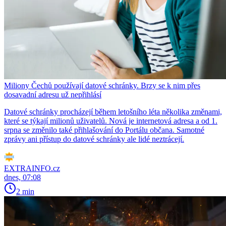
Miliony Čechů používají datové schránky. Brzy se k nim přes
dosavadní adresu už nepřihlásí
Datové schránky procházejí během letošního léta několika změnami,
které se týkají milionů uživatelů. Nová je internetová adresa a od 1.
srpna se změnilo také přihlašování do Portálu občana. Samotné
zprávy ani přístup do datové schránky ale lidé neztrácejí.
EXTRAINFO.cz
dnes, 07:08
2 min