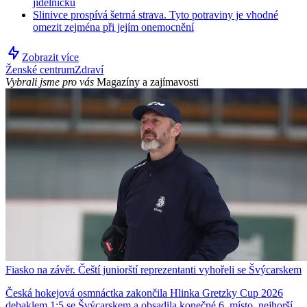
jídelníčku
Slinivce prospívá šetrná strava. Tyto potraviny je vhodné
omezit zejména při jejím onemocnění
Zobrazit více
Ženské centrum
Zdraví
Vybrali jsme pro vás
Magazíny a zajímavosti
Fiasko na závěr. Čeští juniorští reprezentanti vyhořeli se Švýcarskem
Česká hokejová osmnáctka zakončila Hlinka Gretzky Cup 2026
debaklem 1:5 se Švýcarskem a obsadila konečné 6. místo, nejhorší