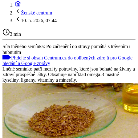
Ženské centrum
10. 5. 2026, 07:44
3 min
Síla lněného semínka: Po začlenění do stravy pomáhá s trávením i
hubnutím
Přidejte si obsah Centrum.cz do oblíbených zdrojů pro Google
hledání a Google zprávy
Lněné semínko patří mezi ty potraviny, které jsou bohaté na živiny a
zdraví prospěšné látky. Obsahuje například omega-3 mastné
kyseliny, lignany, vitamíny a minerály.