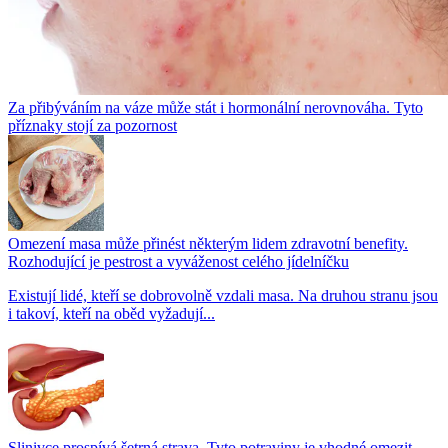
Za přibýváním na váze může stát i hormonální nerovnováha. Tyto
příznaky stojí za pozornost
Omezení masa může přinést některým lidem zdravotní benefity.
Rozhodující je pestrost a vyváženost celého jídelníčku
Existují lidé, kteří se dobrovolně vzdali masa. Na druhou stranu jsou
i takoví, kteří na oběd vyžadují...
Slinivce prospívá šetrná strava. Tyto potraviny je vhodné omezit