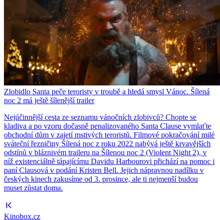
Zlobidlo Santa peče teroristy v troubě a hledá smysl Vánoc. Šílená
noc 2 má ještě šílenější trailer
Nejúčinnější cesta ze seznamu vánočních zlobivců? Chopte se
kladiva a po vzoru dočasně penalizovaného Santa Clause vymlaťte
obchodní dům v zajetí mstivých teroristů. Filmové pokračování milé
sváteční řezničiny Šílená noc z roku 2022 nabývá ještě krvavějších
odstínů v bláznivém traileru na Šílenou noc 2 (Violent Night 2), v
níž existenciálně tápajícímu Davidu Harbourovi přichází na pomoc i
paní Clausová v podání Kristen Bell. Jejich nápravnou nadílku v
českých kinech zakusíme od 3. prosince, ale ti nejmenší budou
muset zůstat doma.
Kinobox.cz