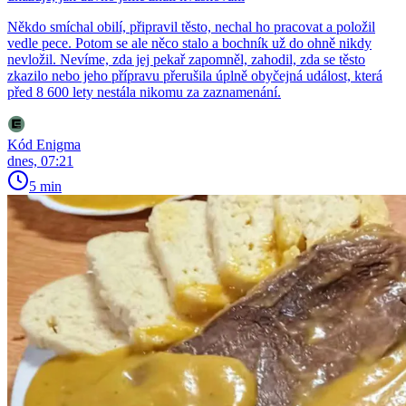
Někdo smíchal obilí, připravil těsto, nechal ho pracovat a položil
vedle pece. Potom se ale něco stalo a bochník už do ohně nikdy
nevložil. Nevíme, zda jej pekař zapomněl, zahodil, zda se těsto
zkazilo nebo jeho přípravu přerušila úplně obyčejná událost, která
před 8 600 lety nestála nikomu za zaznamenání.
Kód Enigma
dnes, 07:21
5 min