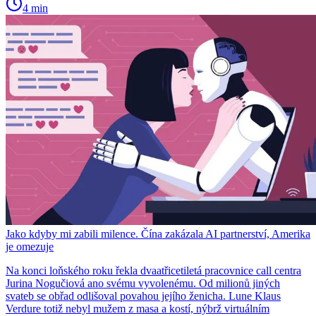
4 min
Jako kdyby mi zabili milence. Čína zakázala AI partnerství, Amerika
je omezuje
Na konci loňského roku řekla dvaatřicetiletá pracovnice call centra
Jurina Nogučiová ano svému vyvolenému. Od milionů jiných
svateb se obřad odlišoval povahou jejího ženicha. Lune Klaus
Verdure totiž nebyl mužem z masa a kostí, nýbrž virtuálním