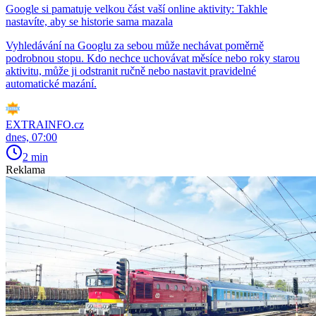
Google si pamatuje velkou část vaší online aktivity: Takhle
nastavíte, aby se historie sama mazala
Vyhledávání na Googlu za sebou může nechávat poměrně
podrobnou stopu. Kdo nechce uchovávat měsíce nebo roky starou
aktivitu, může ji odstranit ručně nebo nastavit pravidelné
automatické mazání.
EXTRAINFO.cz
dnes, 07:00
2 min
Reklama