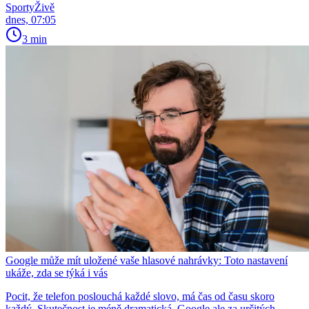
SportyŽivě
dnes, 07:05
3 min
Google může mít uložené vaše hlasové nahrávky: Toto nastavení
ukáže, zda se týká i vás
Pocit, že telefon poslouchá každé slovo, má čas od času skoro
každý. Skutečnost je méně dramatická. Google ale za určitých