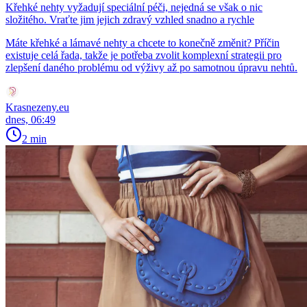
Křehké nehty vyžadují speciální péči, nejedná se však o nic
složitého. Vraťte jim jejich zdravý vzhled snadno a rychle
Máte křehké a lámavé nehty a chcete to konečně změnit? Příčin
existuje celá řada, takže je potřeba zvolit komplexní strategii pro
zlepšení daného problému od výživy až po samotnou úpravu nehtů.
Krasnezeny.eu
dnes, 06:49
2 min