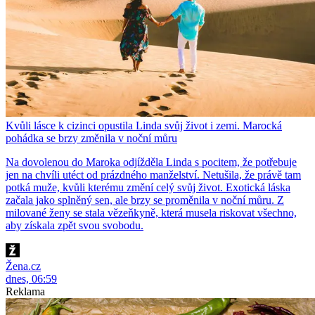
Kvůli lásce k cizinci opustila Linda svůj život i zemi. Marocká
pohádka se brzy změnila v noční můru
Na dovolenou do Maroka odjížděla Linda s pocitem, že potřebuje
jen na chvíli utéct od prázdného manželství. Netušila, že právě tam
potká muže, kvůli kterému změní celý svůj život. Exotická láska
začala jako splněný sen, ale brzy se proměnila v noční můru. Z
milované ženy se stala vězeňkyně, která musela riskovat všechno,
aby získala zpět svou svobodu.
Žena.cz
dnes, 06:59
Reklama