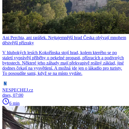
Ani Perchta, ani rarášek. Nejtajemnější hrad Česka obývají mnohem
děsivější přízraky
V hlubokých lesích Kokořínska stojí hrad, kolem kterého se po
staletí vyprávějí příběhy o pekelné propasti, přízracích a podivných
bytostech. Některé jeho záhady mají překvapivě reálný základ, jiné
dodnes čekají na vysvětlení. A možná jde jen o lákadlo pro turisty.
To posoudíte sami, když se na místo vydáte.
NESPECHEJ.cz
dnes, 07:00
6 min