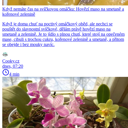
Když nemáte čas na svíčkovou omáčku: Hovězí maso na smetaně a
kořenové zelenině
Když je doma chuť na poctivý omáčkový oběd, ale nechci se
pouštět do slavnostní svíčkové, dělám právě hovězí maso na
smetaně a zelenině. Je to jídlo s plnou chutí, které stojí na opečeném
mase, cibuli s trochou cukru, kořenové zelenině a smetaně, a přitom
se obejde i bez mouky navíc.
Cooky.cz
dnes, 07:20
4 min