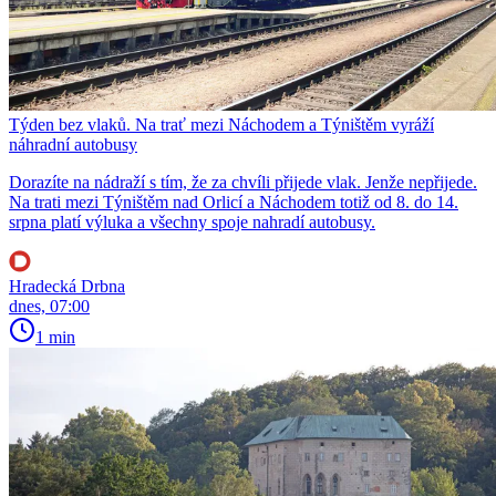
Týden bez vlaků. Na trať mezi Náchodem a Týništěm vyráží
náhradní autobusy
Dorazíte na nádraží s tím, že za chvíli přijede vlak. Jenže nepřijede.
Na trati mezi Týništěm nad Orlicí a Náchodem totiž od 8. do 14.
srpna platí výluka a všechny spoje nahradí autobusy.
Hradecká Drbna
dnes, 07:00
1 min