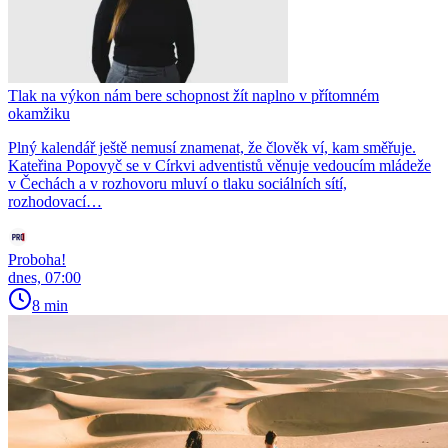
Tlak na výkon nám bere schopnost žít naplno v přítomném
okamžiku
Plný kalendář ještě nemusí znamenat, že člověk ví, kam směřuje.
Kateřina Popovyč se v Církvi adventistů věnuje vedoucím mládeže
v Čechách a v rozhovoru mluví o tlaku sociálních sítí,
rozhodovací…
Proboha!
dnes, 07:00
8 min