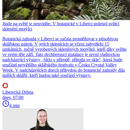
Jinde na světě je neuvidíte. V botanické v Liberci poletují svítící
sklenění motýlci
Botanická zahrada v Liberci se začala proměňovat v působivou
sklářskou galerii. V jejích sklenících se včera zabydlelo 15
unikátních, ručně vyrobených skleněných motýlků, kteří díky světlu
ve svém těle září. Tato dechberoucí instalace je první vlaštovkou
nadcházející výstavy „Sklo v přírodě, příroda ve skle“, která bude
součástí největšího sklářského festivalu v Česku Crystal Valley
Week. V nadcházejících dnech přibydou do botanické zahrady díla
dalších sklářů, kteří budou také součástí výstavy.
Liberecká Drbna
dnes, 07:00
4 min