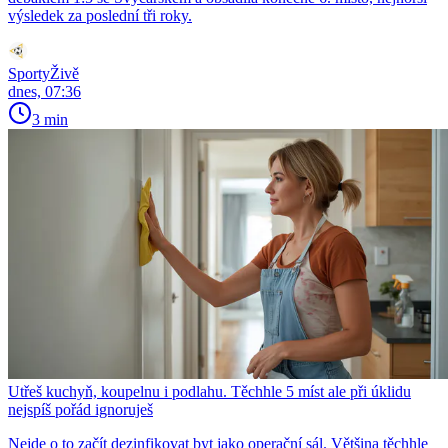
výsledek za poslední tři roky.
SportyŽivě
dnes, 07:36
3 min
Utřeš kuchyň, koupelnu i podlahu. Těchhle 5 míst ale při úklidu
nejspíš pořád ignoruješ
Nejde o to začít dezinfikovat byt jako operační sál. Většina těchhle