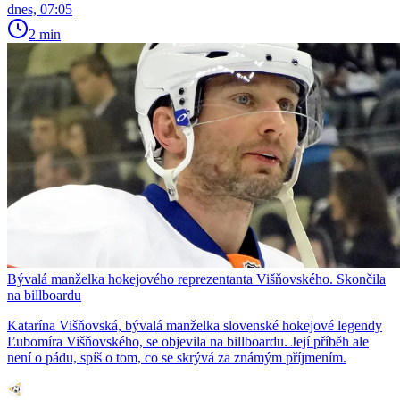
dnes, 07:05
2 min
Bývalá manželka hokejového reprezentanta Višňovského. Skončila
na billboardu
Katarína Višňovská, bývalá manželka slovenské hokejové legendy
Ľubomíra Višňovského, se objevila na billboardu. Její příběh ale
není o pádu, spíš o tom, co se skrývá za známým příjmením.