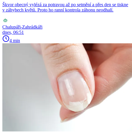
Škvor obecný vylézá za potravou až po setmění a přes den se tiskne
v záhybech květů. Proto ho ranní kontrola záhonu neodhalí.
Chalupáři-Zahrádkáři
dnes, 06:51
4 min