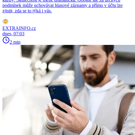
podmínek může uchovávat hlasové záznamy a přímo v účtu lze
zjistit, zda se to týká i vás.
EXTRAINFO.cz
dnes, 07:03
2 min