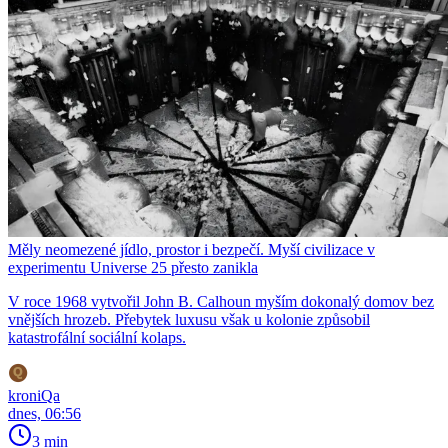
Měly neomezené jídlo, prostor i bezpečí. Myší civilizace v
experimentu Universe 25 přesto zanikla
V roce 1968 vytvořil John B. Calhoun myším dokonalý domov bez
vnějších hrozeb. Přebytek luxusu však u kolonie způsobil
katastrofální sociální kolaps.
kroniQa
dnes, 06:56
3 min