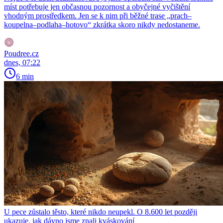
míst potřebuje jen občasnou pozornost a obyčejné vyčištění
vhodným prostředkem. Jen se k nim při běžné trase „prach–
koupelna–podlaha–hotovo“ zkrátka skoro nikdy nedostaneme.
Poudree.cz
dnes, 07:22
6 min
U pece zůstalo těsto, které nikdo neupekl. O 8.600 let později
ukazuje, jak dávno jsme znali kváskování