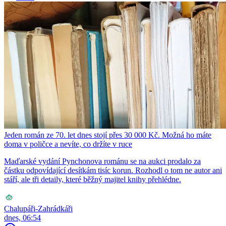
Jeden román ze 70. let dnes stojí přes 30 000 Kč. Možná ho máte
doma v poličce a nevíte, co držíte v ruce
Maďarské vydání Pynchonova románu se na aukci prodalo za
částku odpovídající desítkám tisíc korun. Rozhodl o tom ne autor ani
stáří, ale tři detaily, které běžný majitel knihy přehlédne.
Chalupáři-Zahrádkáři
dnes, 06:54