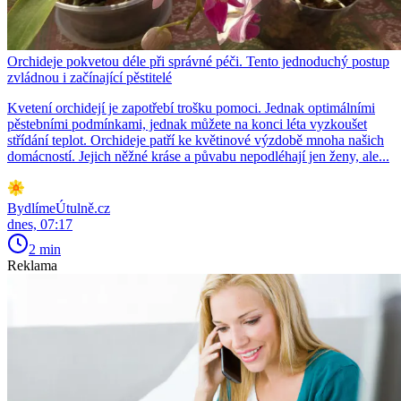
Orchideje pokvetou déle při správné péči. Tento jednoduchý postup
zvládnou i začínající pěstitelé
Kvetení orchidejí je zapotřebí trošku pomoci. Jednak optimálními
pěstebními podmínkami, jednak můžete na konci léta vyzkoušet
střídání teplot. Orchideje patří ke květinové výzdobě mnoha našich
domácností. Jejich něžné kráse a půvabu nepodléhají jen ženy, ale...
BydlímeÚtulně.cz
dnes, 07:17
2 min
Reklama