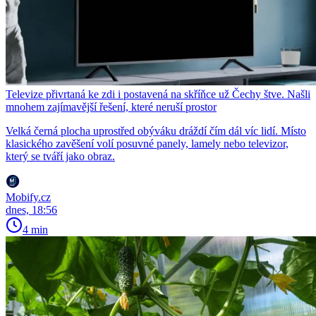
Televize přivrtaná ke zdi i postavená na skříňce už Čechy štve. Našli
mnohem zajímavější řešení, které neruší prostor
Velká černá plocha uprostřed obýváku dráždí čím dál víc lidí. Místo
klasického zavěšení volí posuvné panely, lamely nebo televizor,
který se tváří jako obraz.
Mobify.cz
dnes, 18:56
4 min