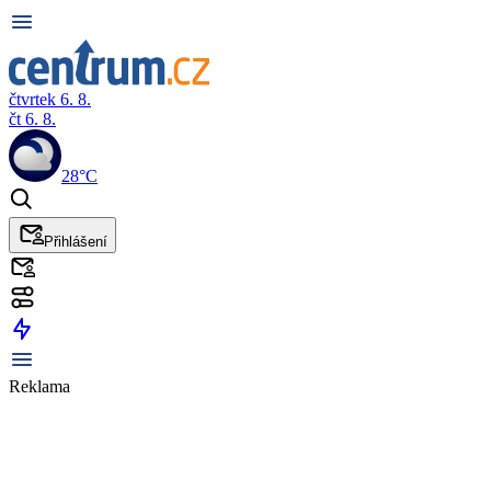
čtvrtek 6. 8.
čt 6. 8.
28°C
Přihlášení
Reklama