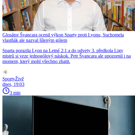
Glosátor Švancara ocenil výkon Sparty proti Lyonu, Suchomela
vlastňák ale nazval šíleným gólem
Sparta porazila Lyon na Letné 2:1 a do odvety 3. předkola Ligy
mistrů si veze jednogólový náskok. Petr Švancara ale upozornil i na
moment, který mohl všechno zhatit.
SportyŽivě
dnes, 19:03
3 min