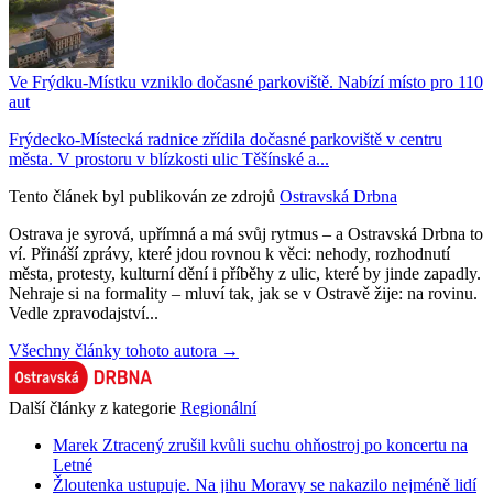
Ve Frýdku-Místku vzniklo dočasné parkoviště. Nabízí místo pro 110
aut
Frýdecko-Místecká radnice zřídila dočasné parkoviště v centru
města. V prostoru v blízkosti ulic Těšínské a...
Tento článek byl publikován ze zdrojů
Ostravská Drbna
Ostrava je syrová, upřímná a má svůj rytmus – a Ostravská Drbna to
ví. Přináší zprávy, které jdou rovnou k věci: nehody, rozhodnutí
města, protesty, kulturní dění i příběhy z ulic, které by jinde zapadly.
Nehraje si na formality – mluví tak, jak se v Ostravě žije: na rovinu.
Vedle zpravodajství...
Všechny články tohoto autora →
Další články z kategorie
Regionální
Marek Ztracený zrušil kvůli suchu ohňostroj po koncertu na
Letné
Žloutenka ustupuje. Na jihu Moravy se nakazilo nejméně lidí