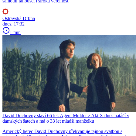
samotní fanoušci i široká veřejnost.
Ostravská Drbna
dnes, 17:32
1 min
David Duchovny slaví 66 let. Agent Mulder z Akt X dnes natáčí v
dámských šatech a má o 33 let mladší manželku
Americký herec David Duchovny překvapuje tajnou svatbou s