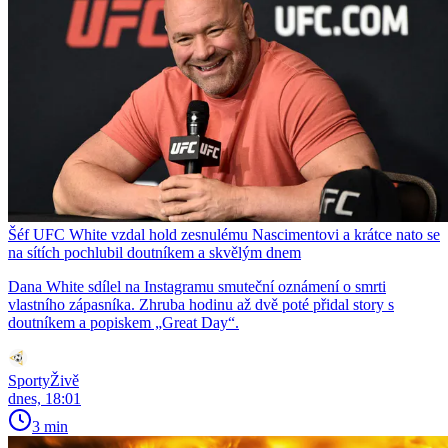
Šéf UFC White vzdal hold zesnulému Nascimentovi a krátce nato se
na sítích pochlubil doutníkem a skvělým dnem
Dana White sdílel na Instagramu smuteční oznámení o smrti
vlastního zápasníka. Zhruba hodinu až dvě poté přidal story s
doutníkem a popiskem „Great Day“.
SportyŽivě
dnes, 18:01
3 min