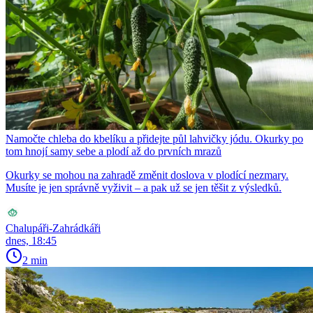
Namočte chleba do kbelíku a přidejte půl lahvičky jódu. Okurky po
tom hnojí samy sebe a plodí až do prvních mrazů
Okurky se mohou na zahradě změnit doslova v plodící nezmary.
Musíte je jen správně vyživit – a pak už se jen těšit z výsledků.
Chalupáři-Zahrádkáři
dnes, 18:45
2 min