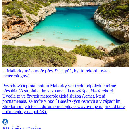
U Mallorky mělo moře přes 33 stupňů, byl to rekord, uvádí
meteorologové
Povrchová teplota moře u Mallorky ve středu odpoledne mírně
přesáhla 33 stupňů a tím zaznamenala nový španělský rekord.
Uvedla to ve čtvrtek meteorologická služba Aemet, která
poznamenala, že moře v okolí Baleárských ostrovů a v západním
Středomoří je letos nadprůměrně teplé, což ovlivňuje například také
noční teploty na pobřeží.
Aktuálně.cz - Zprávy