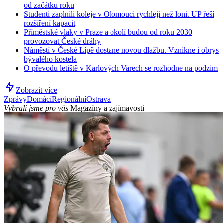
od začátku roku
Studenti zaplnili koleje v Olomouci rychleji než loni. UP řeší
rozšíření kapacit
Příměstské vlaky v Praze a okolí budou od roku 2030
provozovat České dráhy
Náměstí v České Lípě dostane novou dlažbu. Vznikne i obrys
bývalého kostela
O převodu letiště v Karlových Varech se rozhodne na podzim
Zobrazit více
Zprávy
Domácí
Regionální
Ostrava
Vybrali jsme pro vás
Magazíny a zajímavosti