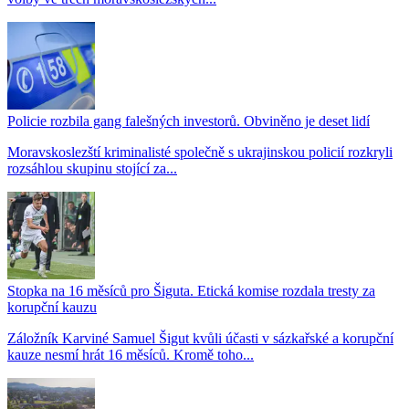
Policie rozbila gang falešných investorů. Obviněno je deset lidí
Moravskoslezští kriminalisté společně s ukrajinskou policií rozkryli
rozsáhlou skupinu stojící za...
Stopka na 16 měsíců pro Šiguta. Etická komise rozdala tresty za
korupční kauzu
Záložník Karviné Samuel Šigut kvůli účasti v sázkařské a korupční
kauze nesmí hrát 16 měsíců. Kromě toho...