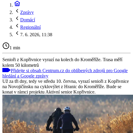
Zprávy
Domácí
Regionální
7. 6. 2026, 11:38
1 min
Senioři z Kopřivnice vyrazí na kolech do Kroměříže. Trasa měří
kolem 50 kilometrů
Přidejte si obsah Centrum.cz do oblíbených zdrojů pro Google
hledání a Google zprávy
Už za tři dny, tedy ve středu 10. června, vyrazí senioři z Kopřivnice
na Novojičínsku na cyklovýlet z Hranic do Kroměříže. Bude se
konat v rámci projektu Aktivní senior Kopřivnice.