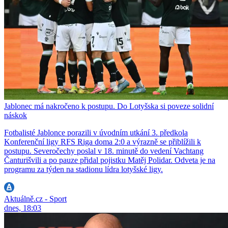
Jablonec má nakročeno k postupu. Do Lotyšska si poveze solidní
náskok
Fotbalisté Jablonce porazili v úvodním utkání 3. předkola
Konferenční ligy RFS Riga doma 2:0 a výrazně se přiblížili k
postupu. Severočechy poslal v 18. minutě do vedení Vachtang
Čanturišvili a po pauze přidal pojistku Matěj Polidar. Odveta je na
programu za týden na stadionu lídra lotyšské ligy.
Aktuálně.cz - Sport
dnes, 18:03