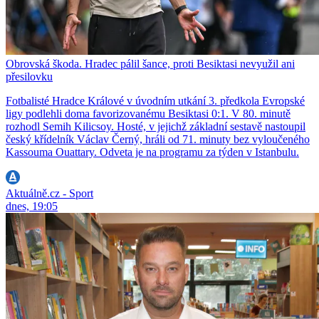
Obrovská škoda. Hradec pálil šance, proti Besiktasi nevyužil ani
přesilovku
Fotbalisté Hradce Králové v úvodním utkání 3. předkola Evropské
ligy podlehli doma favorizovanému Besiktasi 0:1. V 80. minutě
rozhodl Semih Kilicsoy. Hosté, v jejichž základní sestavě nastoupil
český křídelník Václav Černý, hráli od 71. minuty bez vyloučeného
Kassouma Ouattary. Odveta je na programu za týden v Istanbulu.
Aktuálně.cz - Sport
dnes, 19:05