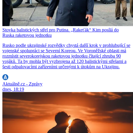
Stovka balistických střel pro Putina. „Rakeťák“ Kim posílá do
Ruska raketovou jednotku
Rusko podle ukrajinské rozvědky chystá další krok v prohlubující se
vojenské spolupráci se Severní Koreou. Ve Voroněžské oblasti má
rozmístit severokorejskou raketovou jednotku čítající zhruba 90
vojáků. Ta by mohla být vyzbrojena až 120 balistickými střelami a
šesti odpalovacími zařízeními určenými k útokům na Ukrajinu.
Aktuálně.cz - Zprávy
dnes, 18:19