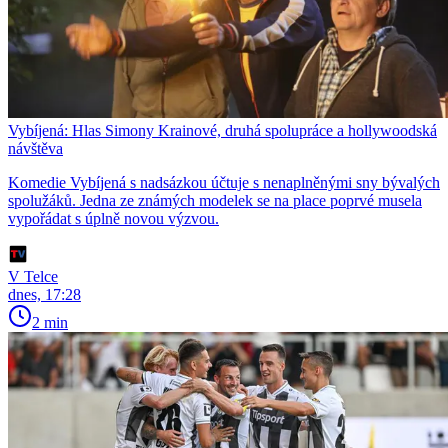
Vybíjená: Hlas Simony Krainové, druhá spolupráce a hollywoodská
návštěva
Komedie Vybíjená s nadsázkou účtuje s nenaplněnými sny bývalých
spolužáků. Jedna ze známých modelek se na place poprvé musela
vypořádat s úplně novou výzvou.
V Telce
dnes, 17:28
2 min