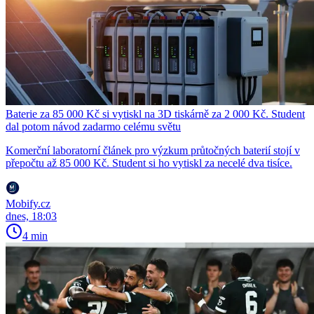
Baterie za 85 000 Kč si vytiskl na 3D tiskárně za 2 000 Kč. Student
dal potom návod zadarmo celému světu
Komerční laboratorní článek pro výzkum průtočných baterií stojí v
přepočtu až 85 000 Kč. Student si ho vytiskl za necelé dva tisíce.
Mobify.cz
dnes, 18:03
4 min