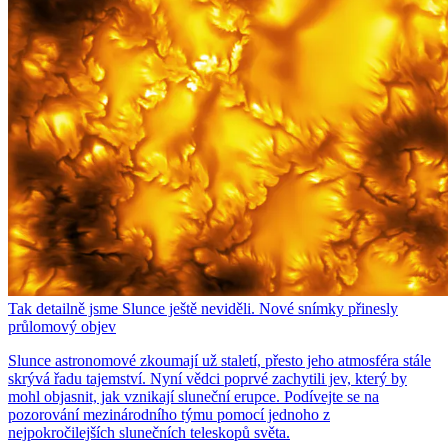
Tak detailně jsme Slunce ještě neviděli. Nové snímky přinesly
průlomový objev
Slunce astronomové zkoumají už staletí, přesto jeho atmosféra stále
skrývá řadu tajemství. Nyní vědci poprvé zachytili jev, který by
mohl objasnit, jak vznikají sluneční erupce. Podívejte se na
pozorování mezinárodního týmu pomocí jednoho z
nejpokročilejších slunečních teleskopů světa.