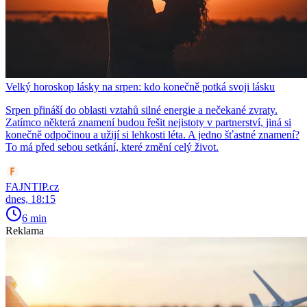
Velký horoskop lásky na srpen: kdo konečně potká svoji lásku
Srpen přináší do oblasti vztahů silné energie a nečekané zvraty.
Zatímco některá znamení budou řešit nejistoty v partnerství, jiná si
konečně odpočinou a užijí si lehkosti léta. A jedno šťastné znamení?
To má před sebou setkání, které změní celý život.
FAJNTIP.cz
dnes, 18:15
6 min
Reklama