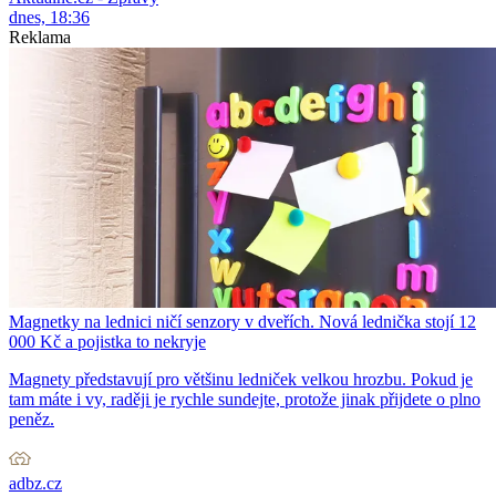
dnes, 18:36
Reklama
Magnetky na lednici ničí senzory v dveřích. Nová lednička stojí 12
000 Kč a pojistka to nekryje
Magnety představují pro většinu ledniček velkou hrozbu. Pokud je
tam máte i vy, raději je rychle sundejte, protože jinak přijdete o plno
peněz.
adbz.cz