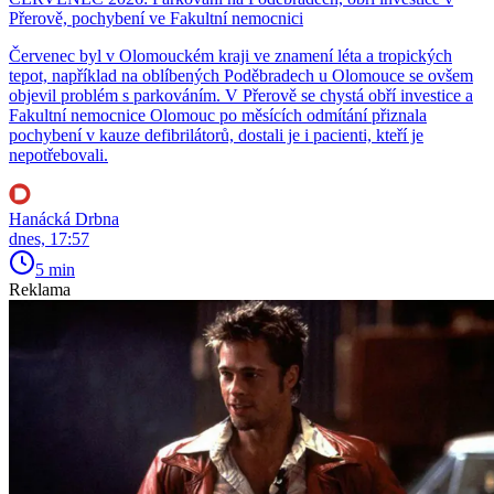
Přerově, pochybení ve Fakultní nemocnici
Červenec byl v Olomouckém kraji ve znamení léta a tropických
tepot, například na oblíbených Poděbradech u Olomouce se ovšem
objevil problém s parkováním. V Přerově se chystá obří investice a
Fakultní nemocnice Olomouc po měsících odmítání přiznala
pochybení v kauze defibrilátorů, dostali je i pacienti, kteří je
nepotřebovali.
Hanácká Drbna
dnes, 17:57
5 min
Reklama