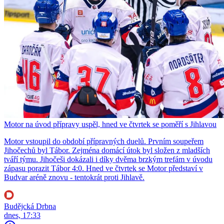
Motor na úvod přípravy uspěl, hned ve čtvrtek se poměří s Jihlavou
Motor vstoupil do období přípravných duelů. Prvním soupeřem
Jihočechů byl Tábor. Zejména domácí útok byl složen z mladších
tváří týmu. Jihočeši dokázali i díky dvěma brzkým trefám v úvodu
zápasu porazit Tábor 4:0. Hned ve čtvrtek se Motor představí v
Budvar aréně znovu - tentokrát proti Jihlavě.
Budějcká Drbna
dnes, 17:33