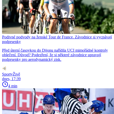
Podivné podvody na ženské Tour de France. Závodnice si vycpávají
podprsenky
Před úterní časovkou do Dijonu nařídila UCI mimořádné kontroly
oblečení. Důvod? Podezření, že si některé závodnice upravují
podprsenky pro aerodynamický zisk.
SportyŽivě
dnes, 17:39
4 min