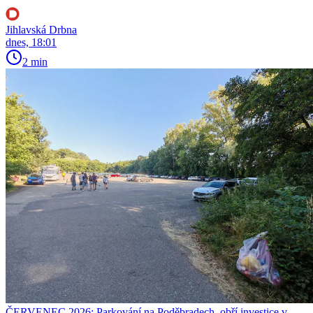
Jihlavská Drbna
dnes, 18:01
2 min
ČERVENEC 2026: Parkování na Poděbradech, obří investice v