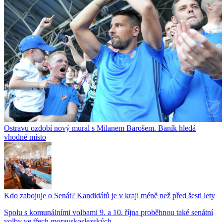
Ostravu ozdobí nový mural s Milanem Barošem. Baník hledá
vhodné místo
Kdo zabojuje o Senát? Kandidátů je v kraji méně než před šesti lety
Spolu s komunálními volbami 9. a 10. října proběhnou také senátní
volby ve třech moravskoslezských...