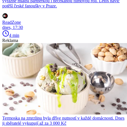
výrazně mladší partnerkou i nečekanou filmovou rolí. Letos navíc
potěší české fanoušky v Praze.
ReadZone
dnes, 17:30
4 min
Reklama
Termoska na zmrzlinu byla dříve nutností v každé domácnosti. Dnes
ji sběratelé vykupují až za 3 000 Kč