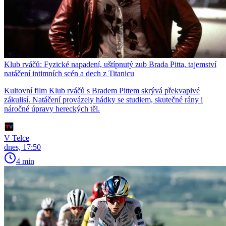
Klub rváčů: Fyzické napadení, uštípnutý zub Brada Pitta, tajemství
natáčení intimních scén a dech z Titanicu
Kultovní film Klub rváčů s Bradem Pittem skrývá překvapivé
zákulisí. Natáčení provázely hádky se studiem, skutečné rány i
náročné úpravy hereckých těl.
V Telce
dnes, 17:50
4 min