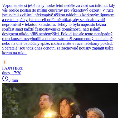
Vzpomenete si ještě na ty horké letní neděle za časů socialismu, kdy
vás rodiče poslali do místní cukrárny pro víkendový dezert? V ruce
jste svírali zvláštní, překvapivě těžkou nádobu s korkovým špuntem
a cestou zpátky jste museli pořádně utíkat, aby se obsah uvnitř
neproměnil v tekutou katastrofu. Tehdy to byla naprosto běžná
součást snad každé československé domácnosti, nad jejímž
designem nikdo příliš nepřemýšlel. Pokud jste ale tento nenápadný
retro kousek nevyhodili a dodnes vám leží zapomenutý na chalupě
nebo na dně babiččiny spíže, možná máte v ruce nečekaný poklad.
Sběratelé jsou totiž dnes ochotni za zachovalé kousky zaplatit tisíce
korun na ruku.
FAJNTIP.cz
dnes, 17:30
3 min