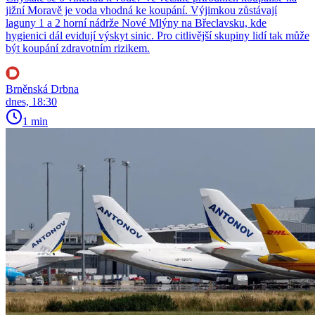
jižní Moravě je voda vhodná ke koupání. Výjimkou zůstávají
laguny 1 a 2 horní nádrže Nové Mlýny na Břeclavsku, kde
hygienici dál evidují výskyt sinic. Pro citlivější skupiny lidí tak může
být koupání zdravotním rizikem.
Brněnská Drbna
dnes, 18:30
1 min