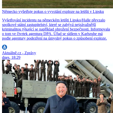
Německo vyšetřuje pokus o vyvolání exploze na letišti v Lipsku
Vyšetřování incidentu na německém letišti Lipsko/Halle převzalo
spolkové státní zastupitelství, které se zabývá nejzávažnější
kriminalitou týkající se například ohrožení bezpečnosti. Informovala
o tom ve čtvrtek agentura DPA. Úřad se sídlem v Karlsruhe má
podle agentury podezření na úmyslný pokus o způsobení exploze.
Aktuálně.cz - Zprávy
dnes, 18:29