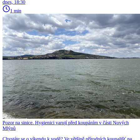
dnes, 18:30
1 min
Pozor na sinice. Hygienici varují před koupáním v části Nových
Mlýnů
Chystáte se o víkendu k vodě? Ve většině přírodních koupališť na