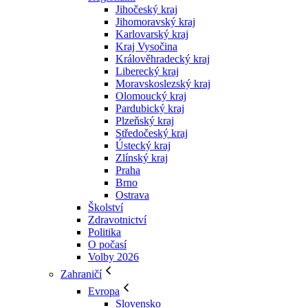
Jihočeský kraj
Jihomoravský kraj
Karlovarský kraj
Kraj Vysočina
Králověhradecký kraj
Liberecký kraj
Moravskoslezský kraj
Olomoucký kraj
Pardubický kraj
Plzeňský kraj
Středočeský kraj
Ústecký kraj
Zlínský kraj
Praha
Brno
Ostrava
Školství
Zdravotnictví
Politika
O počasí
Volby 2026
Zahraničí
Evropa
Slovensko