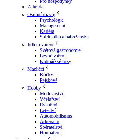
Pro hospodyňky
Zahrada
Osobní rozvoj
Psychologie
Management
Kariéra
Spiritualita a náboženství
Jídlo a vaření
Světová gastronomie
Levné vaření
Kulinářské triky
Mazlíčci
Kočky
Pejskové
Hobby
Modelářství
Včelařství
Rybaření
Letectví
Automobilismus
Adrenalin
Sběratelství
Houbaření