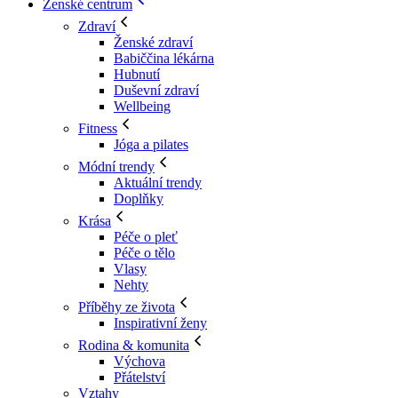
Ženské centrum
Zdraví
Ženské zdraví
Babiččina lékárna
Hubnutí
Duševní zdraví
Wellbeing
Fitness
Jóga a pilates
Módní trendy
Aktuální trendy
Doplňky
Krása
Péče o pleť
Péče o tělo
Vlasy
Nehty
Příběhy ze života
Inspirativní ženy
Rodina & komunita
Výchova
Přátelství
Vztahy