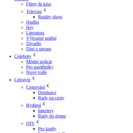
Filmy & kino
Televize
Reality show
Hudba
Hry
Literatura
Výtvarné umění
Divadlo
Digi a stream
Celebrity
Módní policie
Pro pamětníky
Nové tváře
Lifestyle
Cestování
Destinace
Rady na cesty
Bydlení
Interiery
Rady do domu
DIY
Pro kutily