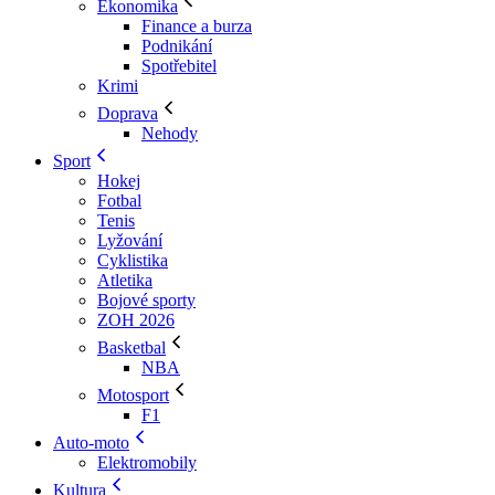
Ekonomika
Finance a burza
Podnikání
Spotřebitel
Krimi
Doprava
Nehody
Sport
Hokej
Fotbal
Tenis
Lyžování
Cyklistika
Atletika
Bojové sporty
ZOH 2026
Basketbal
NBA
Motosport
F1
Auto-moto
Elektromobily
Kultura