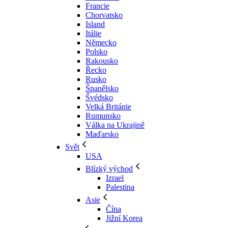
Francie
Chorvatsko
Island
Itálie
Německo
Polsko
Rakousko
Řecko
Rusko
Španělsko
Švédsko
Velká Británie
Rumunsko
Válka na Ukrajině
Maďarsko
Svět
USA
Blízký východ
Izrael
Palestina
Asie
Čína
Jižní Korea