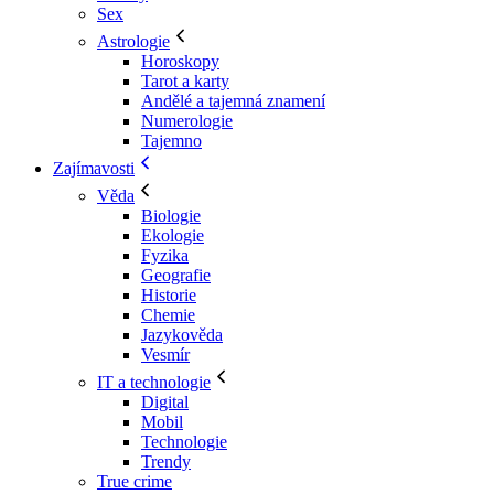
Sex
Astrologie
Horoskopy
Tarot a karty
Andělé a tajemná znamení
Numerologie
Tajemno
Zajímavosti
Věda
Biologie
Ekologie
Fyzika
Geografie
Historie
Chemie
Jazykověda
Vesmír
IT a technologie
Digital
Mobil
Technologie
Trendy
True crime