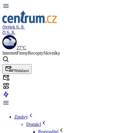
čtvrtek 6. 8.
čt 6. 8.
27°C
Internet
Firmy
Recepty
Slovníky
Přihlášení
Zprávy
Domácí
Regionální