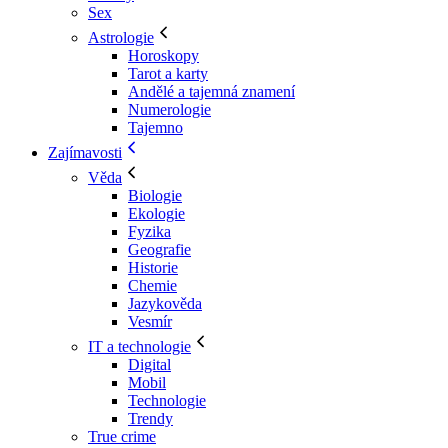
Sex
Astrologie
Horoskopy
Tarot a karty
Andělé a tajemná znamení
Numerologie
Tajemno
Zajímavosti
Věda
Biologie
Ekologie
Fyzika
Geografie
Historie
Chemie
Jazykověda
Vesmír
IT a technologie
Digital
Mobil
Technologie
Trendy
True crime