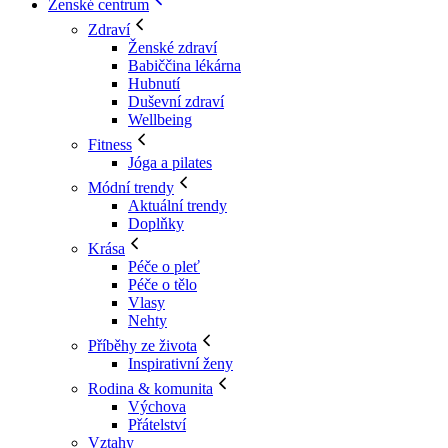
Ženské centrum
Zdraví
Ženské zdraví
Babiččina lékárna
Hubnutí
Duševní zdraví
Wellbeing
Fitness
Jóga a pilates
Módní trendy
Aktuální trendy
Doplňky
Krása
Péče o pleť
Péče o tělo
Vlasy
Nehty
Příběhy ze života
Inspirativní ženy
Rodina & komunita
Výchova
Přátelství
Vztahy