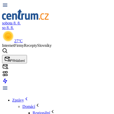
sobota 8. 8.
so 8. 8.
27°C
Internet
Firmy
Recepty
Slovníky
Přihlášení
Zprávy
Domácí
Regionální