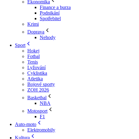
Ekonomika
Finance a burza
Podnikání
Spotřebitel
Krimi
Doprava
Nehody
Sport
Hokej
Fotbal
Tenis
Lyžování
Cyklistika
Atletika
Bojové sporty
ZOH 2026
Basketbal
NBA
Motosport
F1
Auto-moto
Elektromobily
Kultura