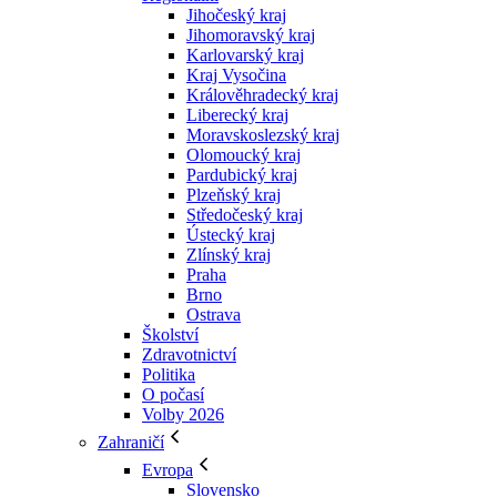
Jihočeský kraj
Jihomoravský kraj
Karlovarský kraj
Kraj Vysočina
Králověhradecký kraj
Liberecký kraj
Moravskoslezský kraj
Olomoucký kraj
Pardubický kraj
Plzeňský kraj
Středočeský kraj
Ústecký kraj
Zlínský kraj
Praha
Brno
Ostrava
Školství
Zdravotnictví
Politika
O počasí
Volby 2026
Zahraničí
Evropa
Slovensko