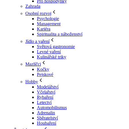
Pro hospodyňky
Zahrada
Osobní rozvoj
Psychologie
Management
Kariéra
Spiritualita a náboženství
Jídlo a vaření
Světová gastronomie
Levné vaření
Kulinářské triky
Mazlíčci
Kočky
Pejskové
Hobby
Modelářství
Včelařství
Rybaření
Letectví
Automobilismus
Adrenalin
Sběratelství
Houbaření