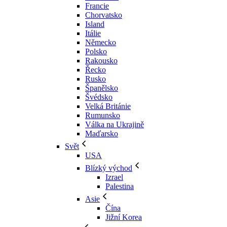
Francie
Chorvatsko
Island
Itálie
Německo
Polsko
Rakousko
Řecko
Rusko
Španělsko
Švédsko
Velká Británie
Rumunsko
Válka na Ukrajině
Maďarsko
Svět
USA
Blízký východ
Izrael
Palestina
Asie
Čína
Jižní Korea