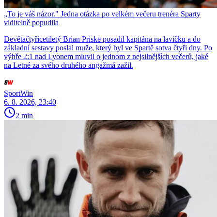
„To je váš názor." Jedna otázka po velkém večeru trenéra Sparty
viditelně popudila
Devětačtyřicetiletý Brian Priske posadil kapitána na lavičku a do
základní sestavy poslal muže, který byl ve Spartě sotva čtyři dny. Po
výhře 2:1 nad Lyonem mluvil o jednom z nejsilnějších večerů, jaké
na Letné za svého druhého angažmá zažil.
SportWin
6. 8. 2026, 23:40
2 min