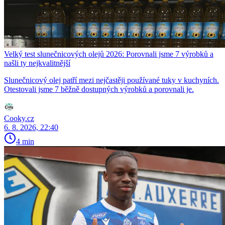
Velký test slunečnicových olejů 2026: Porovnali jsme 7 výrobků a
našli ty nejkvalitnější
Slunečnicový olej patří mezi nejčastěji používané tuky v kuchyních.
Otestovali jsme 7 běžně dostupných výrobků a porovnali je.
Cooky.cz
6. 8. 2026, 22:40
4 min