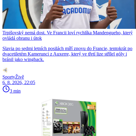
Trpišovský nemá dost. Ve Francii loví rychlíka Mandengueho, který
ovládá obranu i útok
Slavia po sedmi letních posilách míří znovu do Francie, tentokrát po
dvacetiletém Kamerunci z Auxerre, který ve třetí lize střílel góly i
bránil jako wingback.
SportyŽivě
6. 8. 2026, 22:05
3 min