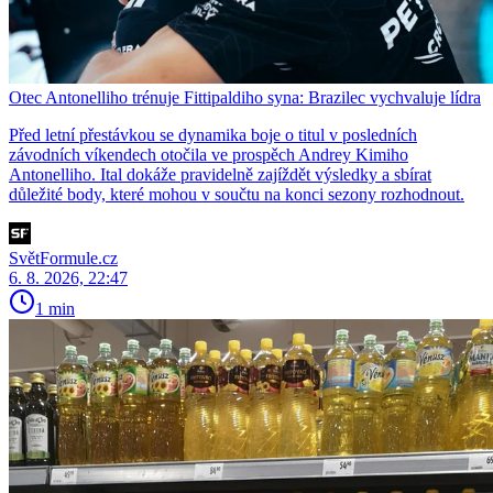
Otec Antonelliho trénuje Fittipaldiho syna: Brazilec vychvaluje lídra
Před letní přestávkou se dynamika boje o titul v posledních
závodních víkendech otočila ve prospěch Andrey Kimiho
Antonelliho. Ital dokáže pravidelně zajíždět výsledky a sbírat
důležité body, které mohou v součtu na konci sezony rozhodnout.
SvětFormule.cz
6. 8. 2026, 22:47
1 min