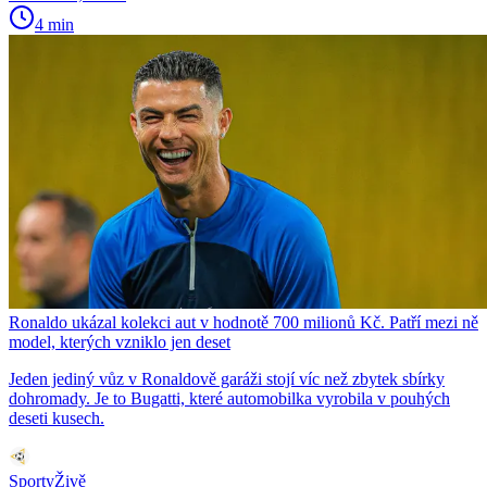
4 min
Ronaldo ukázal kolekci aut v hodnotě 700 milionů Kč. Patří mezi ně
model, kterých vzniklo jen deset
Jeden jediný vůz v Ronaldově garáži stojí víc než zbytek sbírky
dohromady. Je to Bugatti, které automobilka vyrobila v pouhých
deseti kusech.
SportyŽivě