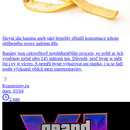
Skrytá síla banánu aneb jaké benefity přináší konzumace tohoto
oblíbeného ovoce našemu tělu
Banány jsou celosvětově nejoblíbenějším ovocem, ve světě se jich
vypěstuje ročně přes 145 milionů tun. Důvodů, proč byste je měli
jíst i vy je vícero. A neměli byste vyhazovat ani slupku, i ta se řadí
podle výzkumů vědců mezi superpotraviny.
Krasnezeny.eu
dnes, 03:04
2 min