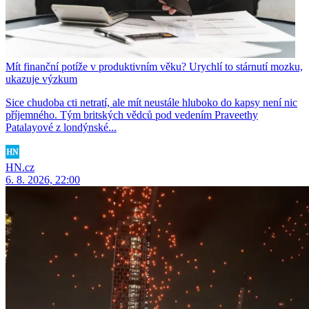
Mít finanční potíže v produktivním věku? Urychlí to stárnutí mozku,
ukazuje výzkum
Sice chudoba cti netratí, ale mít neustále hluboko do kapsy není nic
příjemného. Tým britských vědců pod vedením Praveethy
Patalayové z londýnské...
HN.cz
6. 8. 2026, 22:00