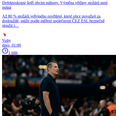
Defektoskopie šetří obcím miliony. Výměna většiny stožárů není
nutná
Až 80 % stožárů veřejného osvětlení, které obce považují za
dosloužilé, může podle měření společnosti ČEZ ESL bezpečně
sloužit i…
Volty
dnes, 01:00
1 min