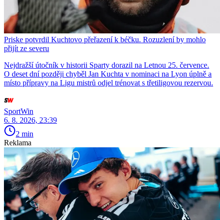
Priske potvrdil Kuchtovo přeřazení k béčku. Rozuzlení by mohlo
přijít ze severu
Nejdražší útočník v historii Sparty dorazil na Letnou 25. července.
O deset dní později chyběl Jan Kuchta v nominaci na Lyon úplně a
místo přípravy na Ligu mistrů odjel trénovat s třetiligovou rezervou.
SportWin
6. 8. 2026, 23:39
2 min
Reklama