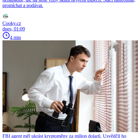
promíchat a podávat.
Cooky.cz
dnes, 01:09
4 min
FBI agent měl ukrást kryptoměny za milion dolarů. Usvědčil ho