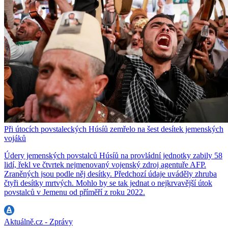
Při útocích povstaleckých Húsíů zemřelo na šest desítek jemenských
vojáků
Údery jemenských povstalců Húsíů na provládní jednotky zabily 58
lidí, řekl ve čtvrtek nejmenovaný vojenský zdroj agentuře AFP.
Zraněných jsou podle něj desítky. Předchozí údaje uváděly zhruba
čtyři desítky mrtvých. Mohlo by se tak jednat o nejkrvavější útok
povstalců v Jemenu od příměří z roku 2022.
Aktuálně.cz - Zprávy