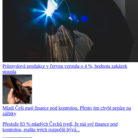
Průmyslová produkce v červnu vzrostla o 4 %, hodnota zakázek
stoupla
Mladí Češi mají finance pod kontrolou. Přesto jim chybí peníze na
zážitky
Přestože 83 % mladých Čechů tvrdí, že má své finance pod
kontrolou, realita jejich rozpočtů bývá...