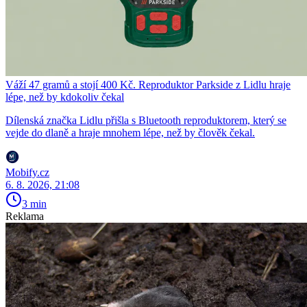
Váží 47 gramů a stojí 400 Kč. Reproduktor Parkside z Lidlu hraje
lépe, než by kdokoliv čekal
Dílenská značka Lidlu přišla s Bluetooth reproduktorem, který se
vejde do dlaně a hraje mnohem lépe, než by člověk čekal.
Mobify.cz
6. 8. 2026, 21:08
3 min
Reklama