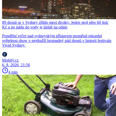
89 dronů se v Sydney zřítilo mezi diváky. Jeden stojí přes 60 tisíc
Kč a po pádu do vody je úplně na odpis
Pondělní večer nad sydneyským přístavem proměnil rekordní
světelnou show v nejdražší hromadný pád dronů v historii festivalu
Vivid Sydney.
Mobify.cz
6. 8. 2026, 21:56
4 min