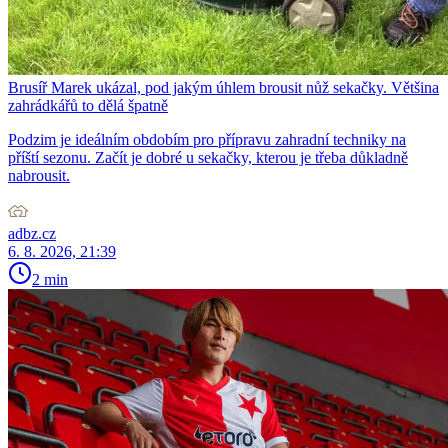
Brusíř Marek ukázal, pod jakým úhlem brousit nůž sekačky. Většina
zahrádkářů to dělá špatně
Podzim je ideálním obdobím pro přípravu zahradní techniky na
příští sezonu. Začít je dobré u sekačky, kterou je třeba důkladně
nabrousit.
adbz.cz
6. 8. 2026, 21:39
2 min