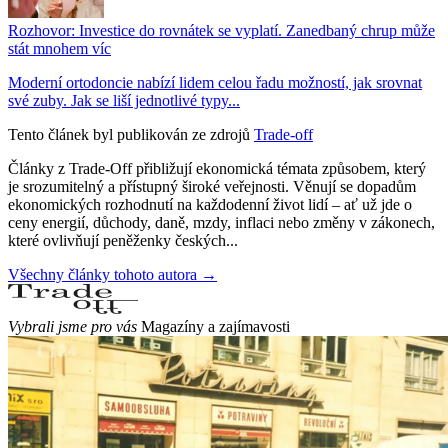
Rozhovor: Investice do rovnátek se vyplatí. Zanedbaný chrup může
stát mnohem víc
Moderní ortodoncie nabízí lidem celou řadu možností, jak srovnat
své zuby. Jak se liší jednotlivé typy...
Tento článek byl publikován ze zdrojů
Trade-off
Články z Trade-Off přibližují ekonomická témata způsobem, který
je srozumitelný a přístupný široké veřejnosti. Věnují se dopadům
ekonomických rozhodnutí na každodenní život lidí – ať už jde o
ceny energií, důchody, daně, mzdy, inflaci nebo změny v zákonech,
které ovlivňují peněženky českých...
Všechny články tohoto autora →
Vybrali jsme pro vás
Magazíny a zajímavosti