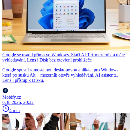
Google se usadil přímo ve Windows. Stačí ALT + mezerník a máte
vyhledávání, Lens i Disk bez otevření prohlížeče
Google spustil samostatnou desktopovou aplikaci pro Windows,
která po stisku Alt + mezerník otevře vyhledávání, AI asistenta,
Lens i přístup k Disku.
Mobify.cz
6. 8. 2026, 20:32
4 min