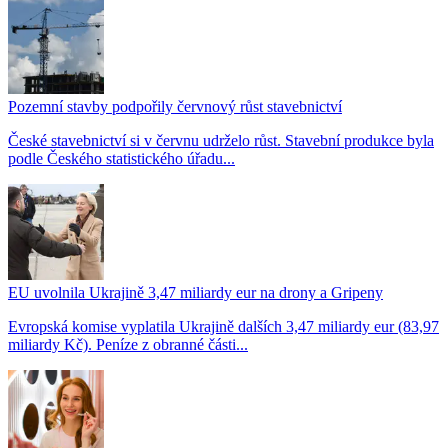
Pozemní stavby podpořily červnový růst stavebnictví
České stavebnictví si v červnu udrželo růst. Stavební produkce byla
podle Českého statistického úřadu...
EU uvolnila Ukrajině 3,47 miliardy eur na drony a Gripeny
Evropská komise vyplatila Ukrajině dalších 3,47 miliardy eur (83,97
miliardy Kč). Peníze z obranné části...