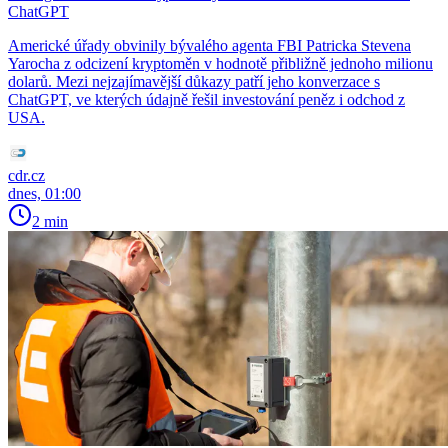
ChatGPT
Americké úřady obvinily bývalého agenta FBI Patricka Stevena
Yarocha z odcizení kryptoměn v hodnotě přibližně jednoho milionu
dolarů. Mezi nejzajímavější důkazy patří jeho konverzace s
ChatGPT, ve kterých údajně řešil investování peněz i odchod z
USA.
cdr.cz
dnes, 01:00
2 min