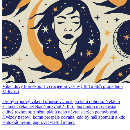
Víkendový horoskop: Lvi rozjedou vášnivý flirt a Štíři propadnou
žárlivosti
Druhý srpnový víkend přinese víc než jen letní pohodu. Některá
znamení čeká nečekané pozvání či flirt, jiná budou muset ustát
citlivý rozhovor, změnu plánů nebo návrat starých pochybností.
Hvězdy napoví, komu prospěje odvaha, kdo by měl zpomalit a kdo
tentokrát nesmí ignorovat vlastní intuici.