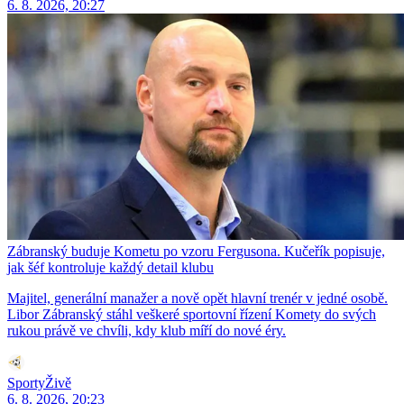
6. 8. 2026, 20:27
Zábranský buduje Kometu po vzoru Fergusona. Kučeřík popisuje,
jak šéf kontroluje každý detail klubu
Majitel, generální manažer a nově opět hlavní trenér v jedné osobě.
Libor Zábranský stáhl veškeré sportovní řízení Komety do svých
rukou právě ve chvíli, kdy klub míří do nové éry.
SportyŽivě
6. 8. 2026, 20:23