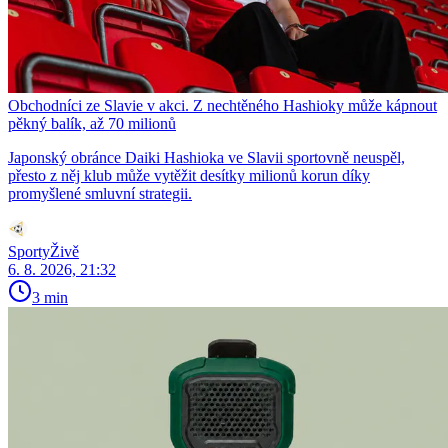
Obchodníci ze Slavie v akci. Z nechtěného Hashioky může kápnout
pěkný balík, až 70 milionů
Japonský obránce Daiki Hashioka ve Slavii sportovně neuspěl,
přesto z něj klub může vytěžit desítky milionů korun díky
promyšlené smluvní strategii.
SportyŽivě
6. 8. 2026, 21:32
3 min