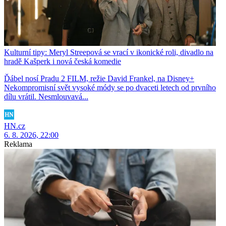
Kulturní tipy: Meryl Streepová se vrací v ikonické roli, divadlo na
hradě Kašperk i nová česká komedie
Ďábel nosí Pradu 2 FILM, režie David Frankel, na Disney+
Nekompromisní svět vysoké módy se po dvaceti letech od prvního
dílu vrátil. Nesmlouvavá...
HN.cz
6. 8. 2026, 22:00
Reklama