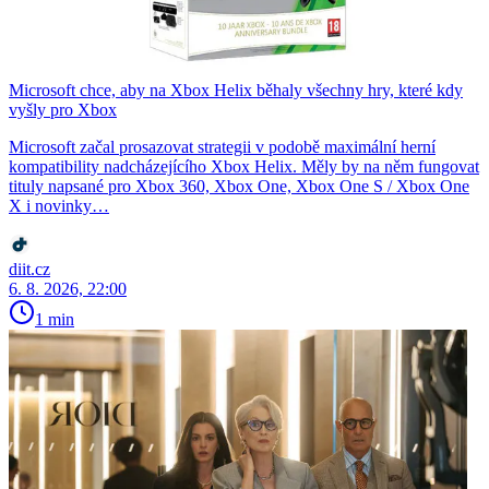
Microsoft chce, aby na Xbox Helix běhaly všechny hry, které kdy
vyšly pro Xbox
Microsoft začal prosazovat strategii v podobě maximální herní
kompatibility nadcházejícího Xbox Helix. Měly by na něm fungovat
tituly napsané pro Xbox 360, Xbox One, Xbox One S / Xbox One
X i novinky…
diit.cz
6. 8. 2026, 22:00
1 min