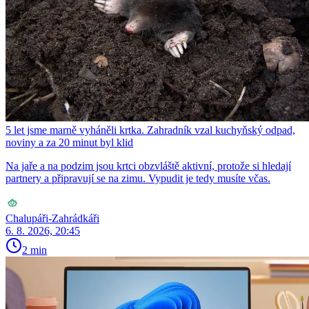
5 let jsme marně vyháněli krtka. Zahradník vzal kuchyňský odpad,
noviny a za 20 minut byl klid
Na jaře a na podzim jsou krtci obzvláště aktivní, protože si hledají
partnery a připravují se na zimu. Vypudit je tedy musíte včas.
Chalupáři-Zahrádkáři
6. 8. 2026, 20:45
2 min