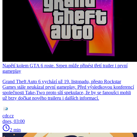
Napětí kolem GTA 6 roste. Srpen může přinést třetí trailer i první
gameplay
Grand Theft Auto 6 vychází už 19. listopadu, přesto Rockstar
Games stále neukázal první gameplay. Před výsledkovou konferencí
společnosti Take-Two proto sílí spekulace, že by se fanoušci mohli
už brzy dočkat nového traileru i dalších informací.
cdr.cz
dnes, 03:00
2 min