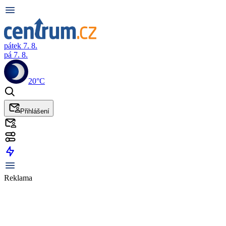
pátek 7. 8.
pá 7. 8.
20°C
Přihlášení
Reklama