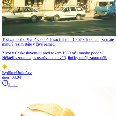
Test znalostí o životě v dobách socialismu: 10 otázek odhalí, za máte
minulý režim stále v živé paměti
Život v Československu před rokem 1989 měl mnoho podob.
Někteří vzpomínají s úsměvem na tváři, jiní by raději zapomněli.
BydlímeÚtulně.cz
dnes, 03:04
2 min