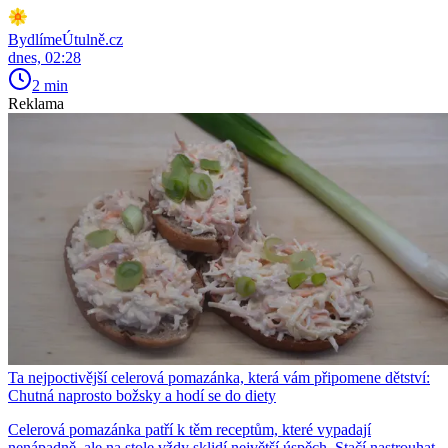
BydlímeÚtulně.cz
dnes, 02:28
2 min
Reklama
Ta nejpoctivější celerová pomazánka, která vám připomene dětství:
Chutná naprosto božsky a hodí se do diety
Celerová pomazánka patří k těm receptům, které vypadají
nenápadně, ale na stole vždy sklidí největší úspěch. Stačí nastrouhat,