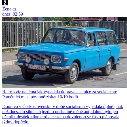
Žena.cz
dnes, 02:59
Retro kvíz na téma jak vypadala doprava a silnice za socialismu:
Pamětníci musí povinně získat 10/10 bodů
Doprava v Československu v době socialismu vypadala úplně jinak
než dnes. Po silnicích jezdilo podstatně méně aut, dálnic bylo jen
několik desítek kilometrů a cesta na dovolenou se často plánovala
týdny dopředu.