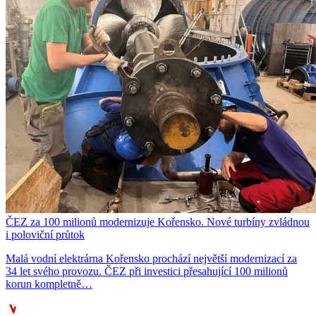
ČEZ za 100 milionů modernizuje Kořensko. Nové turbíny zvládnou
i poloviční průtok
Malá vodní elektrárna Kořensko prochází největší modernizací za
34 let svého provozu. ČEZ při investici přesahující 100 milionů
korun kompletně…