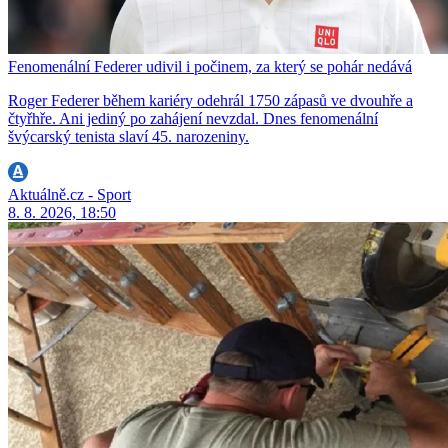
Fenomenální Federer udivil i počinem, za který se pohár nedává
Roger Federer během kariéry odehrál 1750 zápasů ve dvouhře a
čtyřhře. Ani jediný po zahájení nevzdal. Dnes fenomenální
švýcarský tenista slaví 45. narozeniny.
Aktuálně.cz - Sport
8. 8. 2026, 18:50