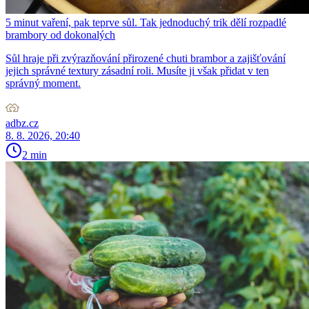
5 minut vaření, pak teprve sůl. Tak jednoduchý trik dělí rozpadlé
brambory od dokonalých
Sůl hraje při zvýrazňování přirozené chuti brambor a zajišťování
jejich správné textury zásadní roli. Musíte ji však přidat v ten
správný moment.
adbz.cz
8. 8. 2026, 20:40
2 min