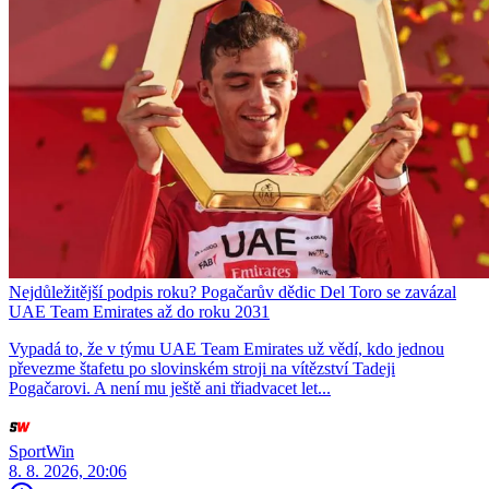
Nejdůležitější podpis roku? Pogačarův dědic Del Toro se zavázal
UAE Team Emirates až do roku 2031
Vypadá to, že v týmu UAE Team Emirates už vědí, kdo jednou
převezme štafetu po slovinském stroji na vítězství Tadeji
Pogačarovi. A není mu ještě ani třiadvacet let...
SportWin
8. 8. 2026, 20:06