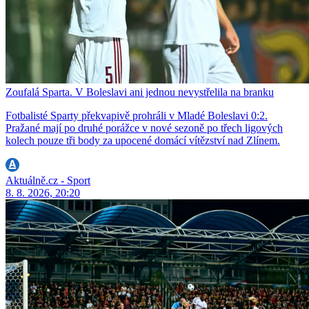
Zoufalá Sparta. V Boleslavi ani jednou nevystřelila na branku
Fotbalisté Sparty překvapivě prohráli v Mladé Boleslavi 0:2.
Pražané mají po druhé porážce v nové sezoně po třech ligových
kolech pouze tři body za upocené domácí vítězství nad Zlínem.
Aktuálně.cz - Sport
8. 8. 2026, 20:20