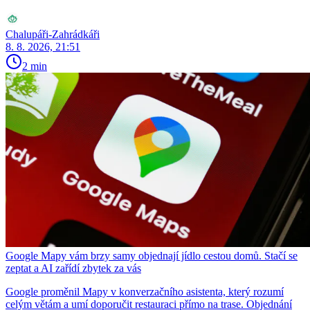
Chalupáři-Zahrádkáři
8. 8. 2026, 21:51
2 min
Google Mapy vám brzy samy objednají jídlo cestou domů. Stačí se
zeptat a AI zařídí zbytek za vás
Google proměnil Mapy v konverzačního asistenta, který rozumí
celým větám a umí doporučit restauraci přímo na trase. Objednání