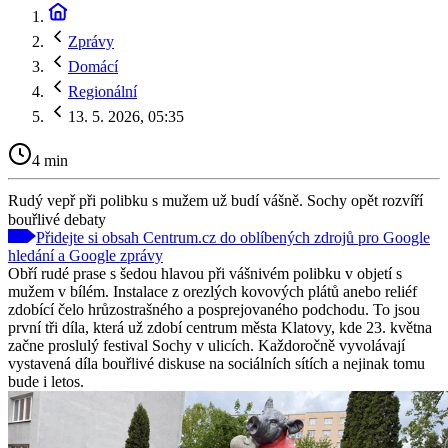
Zprávy
Domácí
Regionální
13. 5. 2026, 05:35
4 min
Rudý vepř při polibku s mužem už budí vášně. Sochy opět rozvíří
bouřlivé debaty
Přidejte si obsah Centrum.cz do oblíbených zdrojů pro Google
hledání a Google zprávy
Obří rudé prase s šedou hlavou při vášnivém polibku v objetí s
mužem v bílém. Instalace z orezlých kovových plátů anebo reliéf
zdobící čelo hrůzostrašného a posprejovaného podchodu. To jsou
první tři díla, která už zdobí centrum města Klatovy, kde 23. května
začne proslulý festival Sochy v ulicích. Každoročně vyvolávají
vystavená díla bouřlivé diskuse na sociálních sítích a nejinak tomu
bude i letos.