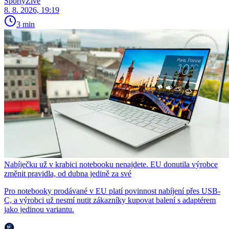
SportyŽivě
8. 8. 2026, 19:19
3 min
Nabíječku už v krabici notebooku nenajdete. EU donutila výrobce
změnit pravidla, od dubna jedině za své
Pro notebooky prodávané v EU platí povinnost nabíjení přes USB-
C, a výrobci už nesmí nutit zákazníky kupovat balení s adaptérem
jako jedinou variantu.