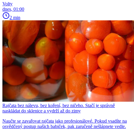
Volty
dnes, 01:00
2 min
Rajčata bez nálevu, bez koření, bez ničeho. Stačí je správně
naskládat do sklenice a vydrží až do zimy
Naučte se zavařovat rajčata jako profesionálové. Pokud vsadíte na
osvědčený postup našich babiček, pak zaručeně nešlápnete vedle.