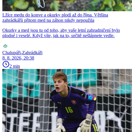
Lžíce medu do konve a okurky plodí až do října. Většina
zahrádkářů přitom med na záhon nikdy nepoužila
Okurky a med jsou tu od toho, aby vaše letní zahradničení bylo
plodné i veselé. Když víte, jak na to, určitě nešlápnete vedle.
Chalupáři-Zahrádkáři
8. 8. 2026, 20:38
2 min