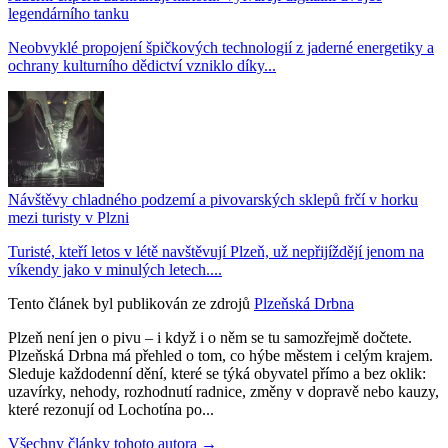
legendárního tanku
Neobvyklé propojení špičkových technologií z jaderné energetiky a
ochrany kulturního dědictví vzniklo díky...
Návštěvy chladného podzemí a pivovarských sklepů frčí v horku
mezi turisty v Plzni
Turisté, kteří letos v létě navštěvují Plzeň, už nepřijíždějí jenom na
víkendy jako v minulých letech....
Tento článek byl publikován ze zdrojů
Plzeňská Drbna
Plzeň není jen o pivu – i když i o něm se tu samozřejmě dočtete.
Plzeňská Drbna má přehled o tom, co hýbe městem i celým krajem.
Sleduje každodenní dění, které se týká obyvatel přímo a bez oklik:
uzavírky, nehody, rozhodnutí radnice, změny v dopravě nebo kauzy,
které rezonují od Lochotína po...
Všechny články tohoto autora →