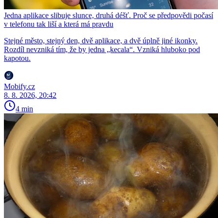
Jedna aplikace slibuje slunce, druhá déšť. Proč se předpovědi počasí
v telefonu tak liší a která má pravdu
Stejné město, stejný den, dvě aplikace, a dvě úplně jiné ikonky.
Rozdíl nevzniká tím, že by jedna „kecala“. Vzniká hluboko pod
kapotou.
Mobify.cz
8. 8. 2026, 20:42
4 min