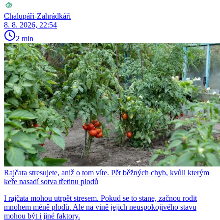
Chalupáři-Zahrádkáři
8. 8. 2026, 22:54
2 min
Rajčata stresujete, aniž o tom víte. Pět běžných chyb, kvůli kterým
keře nasadí sotva třetinu plodů
I rajčata mohou utrpět stresem. Pokud se to stane, začnou rodit
mnohem méně plodů. Ale na vině jejich neuspokojivého stavu
mohou být i jiné faktory.