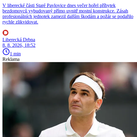
V liberecké části Staré Pavlovice dnes večer hořel příbytek
bezdomovců vybudovaný přímo uvnitř mostní konstrukce. Zásah
profesionálních jednotek zamezil dalším škodám a požár se podařilo
rychle zlikvidovat.
Liberecká Drbna
8. 8. 2026, 18:52
1 min
Reklama