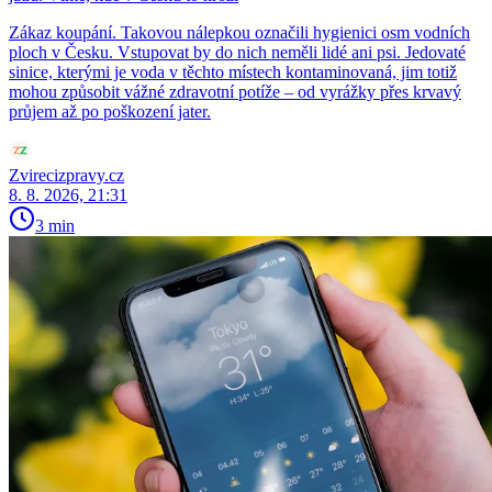
Zákaz koupání. Takovou nálepkou označili hygienici osm vodních
ploch v Česku. Vstupovat by do nich neměli lidé ani psi. Jedovaté
sinice, kterými je voda v těchto místech kontaminovaná, jim totiž
mohou způsobit vážné zdravotní potíže – od vyrážky přes krvavý
průjem až po poškození jater.
Zvirecizpravy.cz
8. 8. 2026, 21:31
3 min