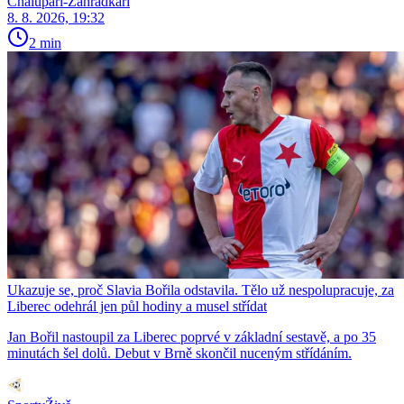
Chalupáři-Zahrádkáři
8. 8. 2026, 19:32
2 min
Ukazuje se, proč Slavia Bořila odstavila. Tělo už nespolupracuje, za
Liberec odehrál jen půl hodiny a musel střídat
Jan Bořil nastoupil za Liberec poprvé v základní sestavě, a po 35
minutách šel dolů. Debut v Brně skončil nuceným střídáním.