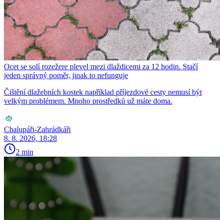
Ocet se solí rozežere plevel mezi dlaždicemi za 12 hodin. Stačí
jeden správný poměr, jinak to nefunguje
Čištění dlažebních kostek například příjezdové cesty nemusí být
velkým problémem. Mnoho prostředků už máte doma.
Chalupáři-Zahrádkáři
8. 8. 2026, 18:28
2 min