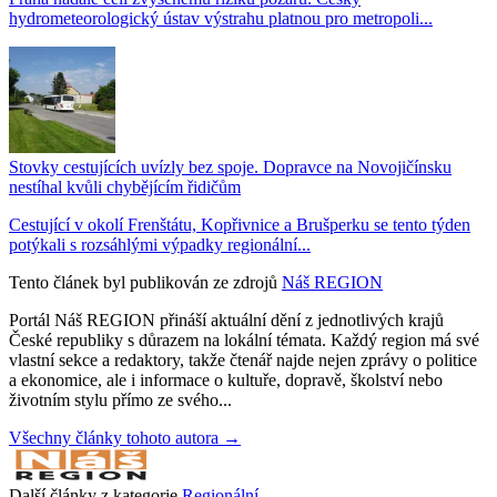
hydrometeorologický ústav výstrahu platnou pro metropoli...
Stovky cestujících uvízly bez spoje. Dopravce na Novojičínsku
nestíhal kvůli chybějícím řidičům
Cestující v okolí Frenštátu, Kopřivnice a Brušperku se tento týden
potýkali s rozsáhlými výpadky regionální...
Tento článek byl publikován ze zdrojů
Náš REGION
Portál Náš REGION přináší aktuální dění z jednotlivých krajů
České republiky s důrazem na lokální témata. Každý region má své
vlastní sekce a redaktory, takže čtenář najde nejen zprávy o politice
a ekonomice, ale i informace o kultuře, dopravě, školství nebo
životním stylu přímo ze svého...
Všechny články tohoto autora →
Další články z kategorie
Regionální