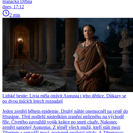
Hanácká Drbna
dnes, 17:12
2 min
Lidské bestie: Livia měla otrávit Augusta i jeho dědice. Důkazy se
po dvou tisících letech rozpadají
Jeden zemřel během epidemie. Druhý náhle onemocněl na cestě do
Hispánie. Třetí podlehl následkům zranění utrženého na východě
říše. Čtvrtého zavraždil voják krátce po smrti císaře. Nakonec
zemřel samotný Augustus. Z téměř všech mužů, kteří stáli mezi
Tiberiem a nejvyšší mocí, postupně nezůstal nikdo. A Tiberiovou