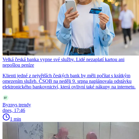
Velká česká banka vypne své služby. Lidé nezaplatí kartou ani
nepošlou peníze
Klienti jedné z největších českých bank by měli počítat s krátkým
omezením služeb. ČSOB na neděli 9. srpna naplánovala odstávku
elektronického bankovnictví, která ovlivní také nákupy na internetu.
Byznys trendy
dnes, 17:46
1 min