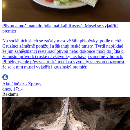
Plivou a močí nám do jídla, naříkají Rusové. Musel se vyjádřit i
premiér
Na sociálních sítích se začaly masově šířit příspěvky, podle nichž
Gruzínci záměrně ponižují a šikanují ruské turisty. Tvrdí například,
že jim zaměstnanci restaurací plivou nebo dokonce močí do jídla či
že místní průvodci ruské návštěvníky nechávají samotné v horách.
Příběhy rychle převzala ruská média a vyvolaly takovou pozornost,
že se k nim musel vyjádřit i gruzínský premiér.
Aktuálně.cz - Zprávy
dnes, 17:14
Reklama