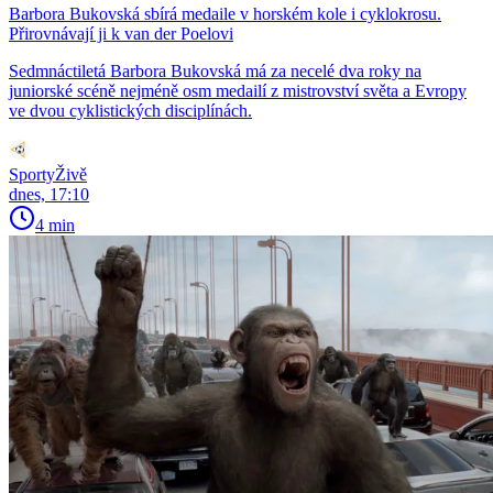
Barbora Bukovská sbírá medaile v horském kole i cyklokrosu.
Přirovnávají ji k van der Poelovi
Sedmnáctiletá Barbora Bukovská má za necelé dva roky na
juniorské scéně nejméně osm medailí z mistrovství světa a Evropy
ve dvou cyklistických disciplínách.
SportyŽivě
dnes, 17:10
4 min