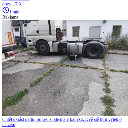
dnes, 17:31
1 min
Reklama
Chtěl ukrást naftu, přinesl si ale malý kanystr. Dvě stě litrů vyteklo
na zem