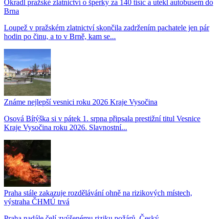
Okradl pražské zlatnictví o šperky za 140 tisíc a utekl autobusem do
Brna
Loupež v pražském zlatnictví skončila zadržením pachatele jen pár
hodin po činu, a to v Brně, kam se...
Známe nejlepší vesnici roku 2026 Kraje Vysočina
Osová Bítýška si v pátek 1. srpna připsala prestižní titul Vesnice
Kraje Vysočina roku 2026. Slavnostní...
Praha stále zakazuje rozdělávání ohně na rizikových místech,
výstraha ČHMÚ trvá
Praha nadále čelí zvýšenému riziku požárů. Český