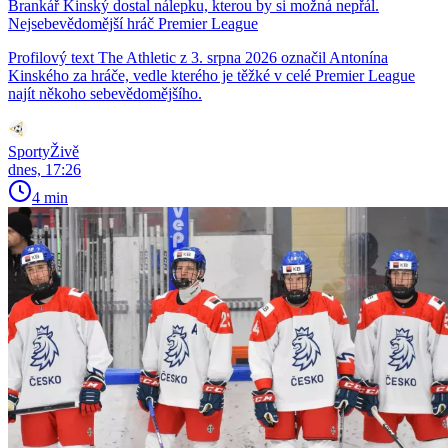
Brankář Kinský dostal nálepku, kterou by si možná nepřál.
Nejsebevědomější hráč Premier League
Profilový text The Athletic z 3. srpna 2026 označil Antonína
Kinského za hráče, vedle kterého je těžké v celé Premier League
najít někoho sebevědomějšího.
SportyŽivě
dnes, 17:26
4 min