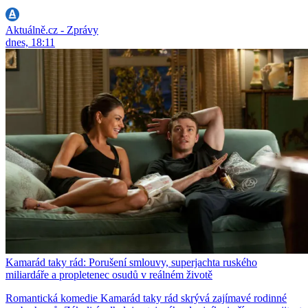
Aktuálně.cz - Zprávy
dnes, 18:11
Kamarád taky rád: Porušení smlouvy, superjachta ruského
miliardáře a propletenec osudů v reálném životě
Romantická komedie Kamarád taky rád skrývá zajímavé rodinné