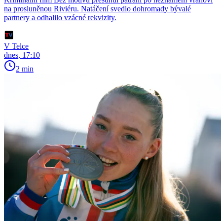
na prosluněnou Riviéru. Natáčení svedlo dohromady bývalé
partnery a odhalilo vzácné rekvizity.
V Telce
dnes, 17:10
2 min