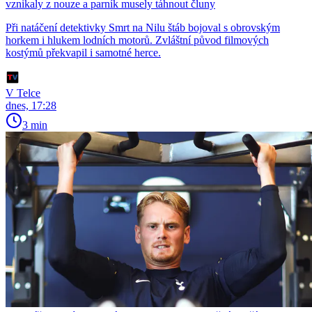
vznikaly z nouze a parník musely táhnout čluny
Při natáčení detektivky Smrt na Nilu štáb bojoval s obrovským
horkem i hlukem lodních motorů. Zvláštní původ filmových
kostýmů překvapil i samotné herce.
V Telce
dnes, 17:28
3 min