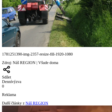
1781251390-img-2357-resize-fill-1920-1080
Zdroj
:
Náš REGION | Všude doma
Sdílet
Denní
výzva
0
Reklama
Další články z
Náš REGION