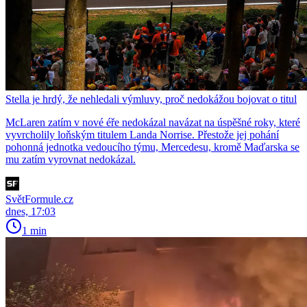
Stella je hrdý, že nehledali výmluvy, proč nedokážou bojovat o titul
McLaren zatím v nové éře nedokázal navázat na úspěšné roky, které
vyvrcholily loňským titulem Landa Norrise. Přestože jej pohání
pohonná jednotka vedoucího týmu, Mercedesu, kromě Maďarska se
mu zatím vyrovnat nedokázal.
SvětFormule.cz
dnes, 17:03
1 min