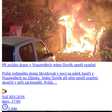
Při požáru domu v Napajedlech jeden člověk utrpěl zranění
Požár rodinného domu likvidovali v noci na pátek hasiči v
Napajedlech na Zlínsku. Jeden člověk při něm utrpěl zranění,
skončil v péči záchranářů. Požár…
Náš REGION
dnes, 17:00
1 min