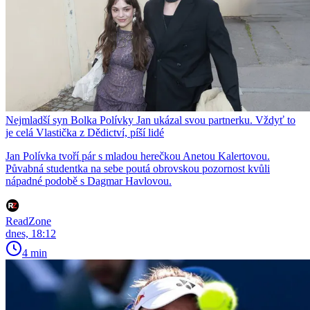
Nejmladší syn Bolka Polívky Jan ukázal svou partnerku. Vždyť to
je celá Vlastička z Dědictví, píší lidé
Jan Polívka tvoří pár s mladou herečkou Anetou Kalertovou.
Půvabná studentka na sebe poutá obrovskou pozornost kvůli
nápadné podobě s Dagmar Havlovou.
ReadZone
dnes, 18:12
4 min