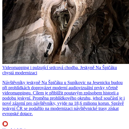
Videomapping i pulzující srdcová chodba. Jeskyně Na Špičáku
chystá modernizaci
Návštěvníky jeskyně Na Špičáku u Supíkovic na Jesenicku budou
při prohlídkách doprovázet moderní audiovizuální prvky včetně
videomappingu. Cílem je přiblížit poutavým způsobem historii a
podobu jeskyní. Proměna prohlídkového okruhu, jehož součástí je i
nové zázemí pro návštěvníky, vyjde na 18,6 milionu korun. Správě
jeskyní ČR se podařilo na modernizaci návštěvnické trasy získat
evropské dotace.