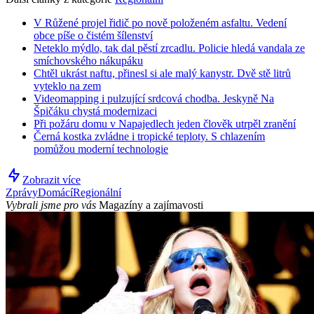
V Růžené projel řidič po nově položeném asfaltu. Vedení
obce píše o čistém šílenství
Neteklo mýdlo, tak dal pěstí zrcadlu. Policie hledá vandala ze
smíchovského nákupáku
Chtěl ukrást naftu, přinesl si ale malý kanystr. Dvě stě litrů
vyteklo na zem
Videomapping i pulzující srdcová chodba. Jeskyně Na
Špičáku chystá modernizaci
Při požáru domu v Napajedlech jeden člověk utrpěl zranění
Černá kostka zvládne i tropické teploty. S chlazením
pomůžou moderní technologie
Zobrazit více
Zprávy
Domácí
Regionální
Vybrali jsme pro vás
Magazíny a zajímavosti