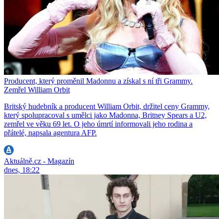
Producent, který proměnil Madonnu a získal s ní tři Grammy.
Zemřel William Orbit
Britský hudebník a producent William Orbit, držitel ceny Grammy,
který spolupracoval s umělci jako Madonna, Britney Spears a U2,
zemřel ve věku 69 let. O jeho úmrtí informovali jeho rodina a
přátelé, napsala agentura AFP.
Aktuálně.cz - Magazín
dnes, 18:22