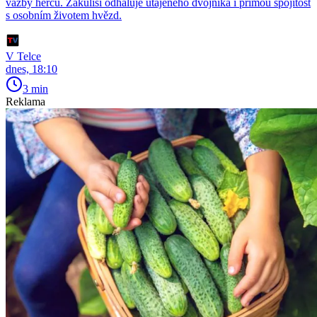
vazby herců. Zákulisí odhaluje utajeného dvojníka i přímou spojitost
s osobním životem hvězd.
V Telce
dnes, 18:10
3 min
Reklama