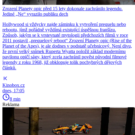
Zrození Planety opic před 15 lety dokonale zachránilo legendu.
Jediné „Ne“ vyrazilo publiku dech
Hollywood si vždycky najde záminku k vytvoření prequelu nebo
rebootu, jímž pořádně vyždímá existující úspěšnou franšízu.
Způsob, jakým se k vrstevnaté mytologii předchozích filmů v roce
2011 postavil „prequelový reboot“ Zrození Planety opic (Rise of the
Planet of the Apes), je ale dodnes v podstatě učebnicový. Není divu,
že první velký snímek Ruperta Wyatta položil základ modernímu
pavilonu opičí ságy, který zcela zachránil pověst původní filmové
legendy z roku 1968, již obklopuje tolik pochybných dějových
článků.
Kinobox.cz
dnes, 17:05
8 min
Reklama