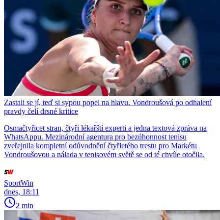
Zastali se jí, teď si sypou popel na hlavu. Vondroušová po odhalení
pravdy čelí drsné kritice
Osmačtyřicet stran, čtyři lékařští experti a jedna textová zpráva na
WhatsAppu. Mezinárodní agentura pro bezúhonnost tenisu
zveřejnila kompletní odůvodnění čtyřletého trestu pro Markétu
Vondroušovou a nálada v tenisovém světě se od té chvíle otočila.
SportWin
dnes, 18:11
2 min