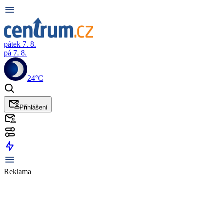
pátek 7. 8.
pá 7. 8.
24°C
Přihlášení
Reklama