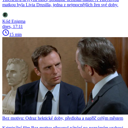
matkou byla Livia Drusilla, jedna z nejmocnějších žen své doby.
Kód Enigma
dnes, 17:11
15 min
Bez motivu: Odraz hektické doby, předloha a napříč celým městem
Kriminální film Bez motivu přesunul pátrání po neznámém vrahovi