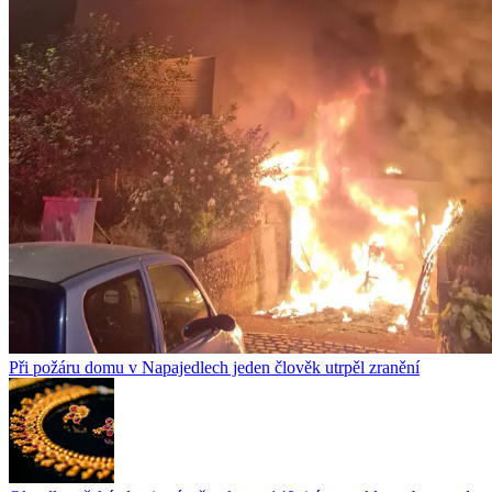
Při požáru domu v Napajedlech jeden člověk utrpěl zranění