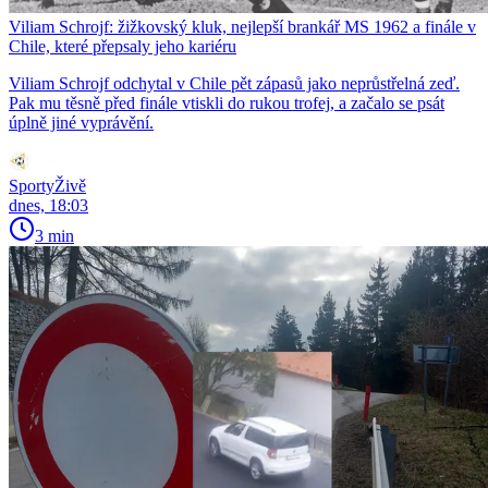
Viliam Schrojf: žižkovský kluk, nejlepší brankář MS 1962 a finále v
Chile, které přepsaly jeho kariéru
Viliam Schrojf odchytal v Chile pět zápasů jako neprůstřelná zeď.
Pak mu těsně před finále vtiskli do rukou trofej, a začalo se psát
úplně jiné vyprávění.
SportyŽivě
dnes, 18:03
3 min