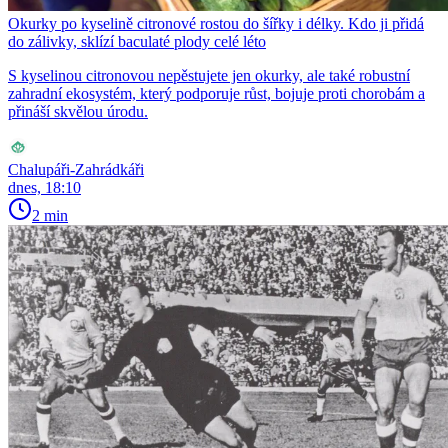
Okurky po kyselině citronové rostou do šířky i délky. Kdo ji přidá
do zálivky, sklízí baculaté plody celé léto
S kyselinou citronovou nepěstujete jen okurky, ale také robustní
zahradní ekosystém, který podporuje růst, bojuje proti chorobám a
přináší skvělou úrodu.
Chalupáři-Zahrádkáři
dnes, 18:10
2 min