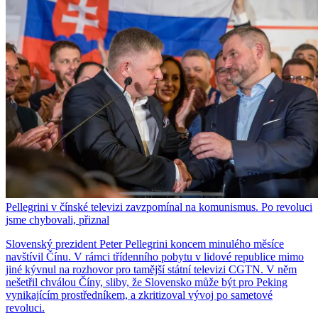
Pellegrini v čínské televizi zavzpomínal na komunismus. Po revoluci
jsme chybovali, přiznal
Slovenský prezident Peter Pellegrini koncem minulého měsíce
navštívil Čínu. V rámci třídenního pobytu v lidové republice mimo
jiné kývnul na rozhovor pro tamější státní televizi CGTN. V něm
nešetřil chválou Číny, sliby, že Slovensko může být pro Peking
vynikajícím prostředníkem, a zkritizoval vývoj po sametové
revoluci.