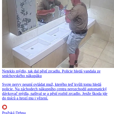
Neteklo mýdlo, tak dal pěstí zrcadlu. Policie hledá vandala ze
smíchovského nákupáku
Svoje nervy neumí ovládat muž, kterého teď kvůli tomu hledá
policie. Na záchodech nákupního centra nerozchodil automatický
dávkovač mýdla, naštval se a pěstí rozbil zrcadlo. Jenže škoda jde
do tisíců a hrozí mu i vězení.
Pražská Drbna