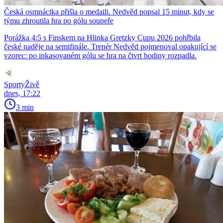
Česká osmnáctka přišla o medaili. Nedvěd popsal 15 minut, kdy se
týmu zhroutila hra po gólu soupeře
Porážka 4:5 s Finskem na Hlinka Gretzky Cupu 2026 pohřbila
české naděje na semifinále. Trenér Nedvěd pojmenoval opakující se
vzorec: po inkasovaném gólu se hra na čtvrt hodiny rozpadla.
SportyŽivě
dnes, 17:22
3 min