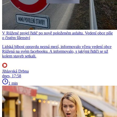
V Růžené projel řidič po nově položeném asfaltu. Vedení obce píše
o čistém šílenství
Lidská blbost opravdu nezná mezí, informovalo včera vedení obce
Růžená na svém facebooku. A informovalo, s jakými řidiči se už
kolem staveb setkali.
Jihlavská Drbna
dnes, 17:58
1 min