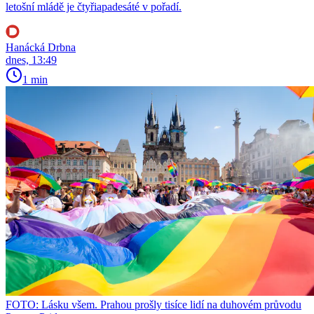
letošní mládě je čtyřiapadesáté v pořadí.
Hanácká Drbna
dnes, 13:49
1 min
FOTO: Lásku všem. Prahou prošly tisíce lidí na duhovém průvodu