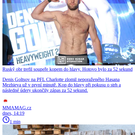
Ruský obr trefil soupeře kopem do hlavy. Hotovo bylo za 52 sekund
Denis Goltsov na PFL Charlotte zlomil neporaženého Hasana
Mezhieva už v první minutě. Kop do hlavy při pokusu o strh a
následné údery ukončily zápas za 52 sekund.
MMAMAG.cz
dnes, 14:19
1 min