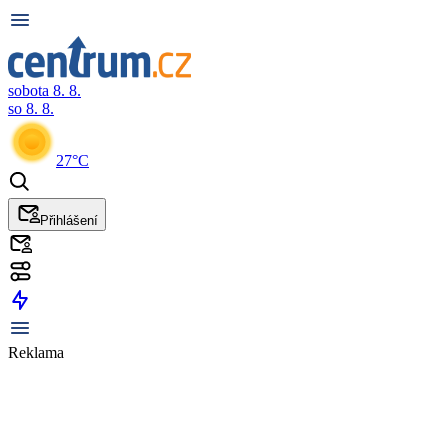
sobota 8. 8.
so 8. 8.
27°C
Přihlášení
Reklama