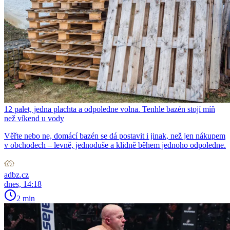
12 palet, jedna plachta a odpoledne volna. Tenhle bazén stojí míň
než víkend u vody
Věřte nebo ne, domácí bazén se dá postavit i jinak, než jen nákupem
v obchodech – levně, jednoduše a klidně během jednoho odpoledne.
adbz.cz
dnes, 14:18
2 min