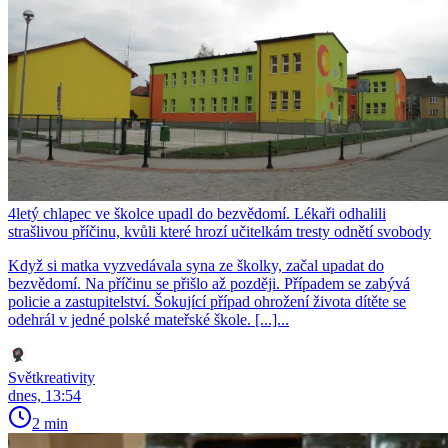
4letý chlapec ve školce upadl do bezvědomí. Lékaři odhalili
strašlivou příčinu, kvůli které hrozí učitelkám tresty odnětí svobody
Když si matka vyzvedávala syna ze školky, začal upadat do
bezvědomí. Na příčinu se přišlo až později. Případem se zabývá
policie a zastupitelství. Šokující případ ohrožení života dítěte se
odehrál v jedné polské mateřské škole. [...]...
Světkreativity
dnes, 13:54
2 min