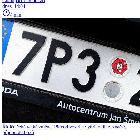
Chalupáři-Zahrádkáři
dnes, 14:04
4 min
Řidiče čeká velká změna. Převod vozidla vyřídí online, značky
přijdou do boxů