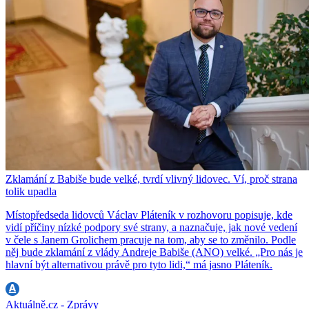
Zklamání z Babiše bude velké, tvrdí vlivný lidovec. Ví, proč strana
tolik upadla
Místopředseda lidovců Václav Pláteník v rozhovoru popisuje, kde
vidí příčiny nízké podpory své strany, a naznačuje, jak nové vedení
v čele s Janem Grolichem pracuje na tom, aby se to změnilo. Podle
něj bude zklamání z vlády Andreje Babiše (ANO) velké. „Pro nás je
hlavní být alternativou právě pro tyto lidi,“ má jasno Pláteník.
Aktuálně.cz - Zprávy