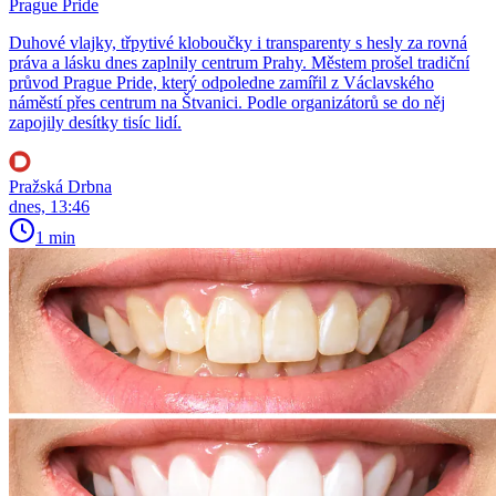
Prague Pride
Duhové vlajky, třpytivé kloboučky i transparenty s hesly za rovná
práva a lásku dnes zaplnily centrum Prahy. Městem prošel tradiční
průvod Prague Pride, který odpoledne zamířil z Václavského
náměstí přes centrum na Štvanici. Podle organizátorů se do něj
zapojily desítky tisíc lidí.
Pražská Drbna
dnes, 13:46
1 min