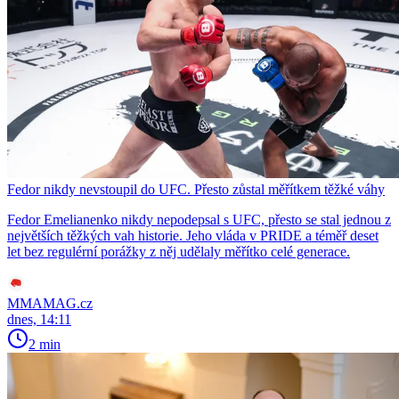
Fedor nikdy nevstoupil do UFC. Přesto zůstal měřítkem těžké váhy
Fedor Emelianenko nikdy nepodepsal s UFC, přesto se stal jednou z
největších těžkých vah historie. Jeho vláda v PRIDE a téměř deset
let bez regulérní porážky z něj udělaly měřítko celé generace.
MMAMAG.cz
dnes, 14:11
2 min