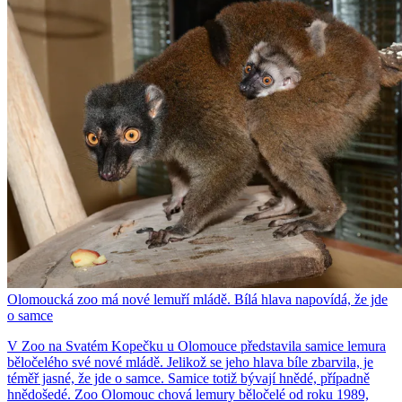
Olomoucká zoo má nové lemuří mládě. Bílá hlava napovídá, že jde
o samce
V Zoo na Svatém Kopečku u Olomouce představila samice lemura
běločelého své nové mládě. Jelikož se jeho hlava bíle zbarvila, je
téměř jasné, že jde o samce. Samice totiž bývají hnědé, případně
hnědošedé. Zoo Olomouc chová lemury běločelé od roku 1989,