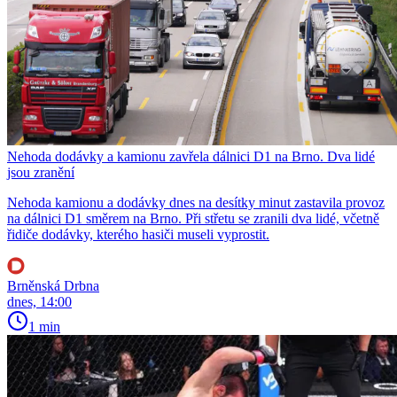
Nehoda dodávky a kamionu zavřela dálnici D1 na Brno. Dva lidé
jsou zranění
Nehoda kamionu a dodávky dnes na desítky minut zastavila provoz
na dálnici D1 směrem na Brno. Při střetu se zranili dva lidé, včetně
řidiče dodávky, kterého hasiči museli vyprostit.
Brněnská Drbna
dnes, 14:00
1 min