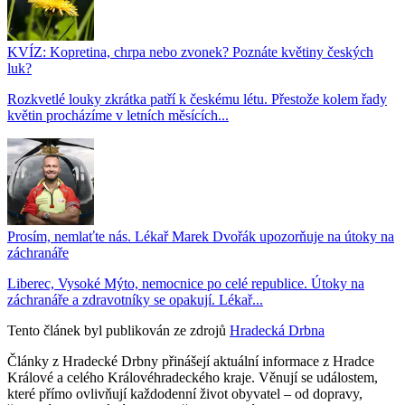
KVÍZ: Kopretina, chrpa nebo zvonek? Poznáte květiny českých
luk?
Rozkvetlé louky zkrátka patří k českému létu. Přestože kolem řady
květin procházíme v letních měsících...
Prosím, nemlaťte nás. Lékař Marek Dvořák upozorňuje na útoky na
záchranáře
Liberec, Vysoké Mýto, nemocnice po celé republice. Útoky na
záchranáře a zdravotníky se opakují. Lékař...
Tento článek byl publikován ze zdrojů
Hradecká Drbna
Články z Hradecké Drbny přinášejí aktuální informace z Hradce
Králové a celého Královéhradeckého kraje. Věnují se událostem,
které přímo ovlivňují každodenní život obyvatel – od dopravy,