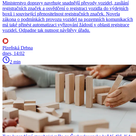
Ministerstvo dopravy navrhuje snadnější převody vozidel, zasílání
registračních značek a osvědčení o registraci vozidla do výdejních
boxů i související přenositelnost registračních značek. Novela
zákona o podmínkách provozu vozidel na pozemních komunikacích
má také přinést automatizaci vyřizování žádostí v oblasti registrace
vozidel. Odpadne tak nutnost návštěvy úřadu.
Plzeňská Drbna
dnes, 14:02
2 min