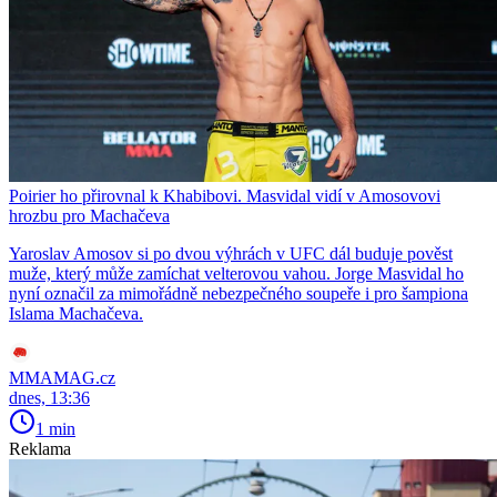
Poirier ho přirovnal k Khabibovi. Masvidal vidí v Amosovovi
hrozbu pro Machačeva
Yaroslav Amosov si po dvou výhrách v UFC dál buduje pověst
muže, který může zamíchat velterovou vahou. Jorge Masvidal ho
nyní označil za mimořádně nebezpečného soupeře i pro šampiona
Islama Machačeva.
MMAMAG.cz
dnes, 13:36
1 min
Reklama