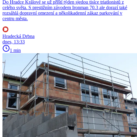
Do Hradce Králové se už příští týden sjedou tisíce triatlonistů z
celého světa. S prestižním závodem Ironman 70.3 ale dorazí také
rozsáhlá dopravní omezení a několikadenní zákaz parkování v
centru města.
Hradecká Drbna
dnes, 13:33
1 min