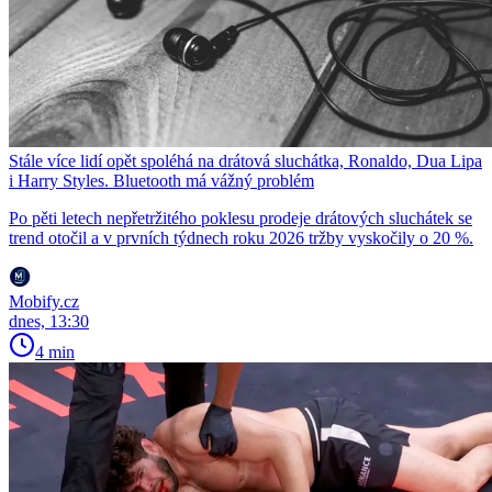
Stále více lidí opět spoléhá na drátová sluchátka, Ronaldo, Dua Lipa
i Harry Styles. Bluetooth má vážný problém
Po pěti letech nepřetržitého poklesu prodeje drátových sluchátek se
trend otočil a v prvních týdnech roku 2026 tržby vyskočily o 20 %.
Mobify.cz
dnes, 13:30
4 min