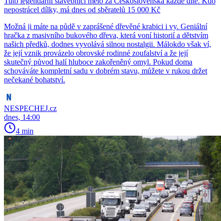
Tuto legendární stavebnici mělo za Československa každé dítě. Kdo
nepostrácel dílky, má dnes od sběratelů 15 000 Kč
Možná ji máte na půdě v zaprášené dřevěné krabici i vy. Geniální
hračka z masivního bukového dřeva, která voní historií a dětstvím
našich předků, dodnes vyvolává silnou nostalgii. Málokdo však ví,
že její vznik provázelo obrovské rodinné zoufalství a že její
skutečný původ halí hluboce zakořeněný omyl. Pokud doma
schováváte kompletní sadu v dobrém stavu, můžete v rukou držet
nečekané bohatství.
NESPECHEJ.cz
dnes, 14:00
4 min