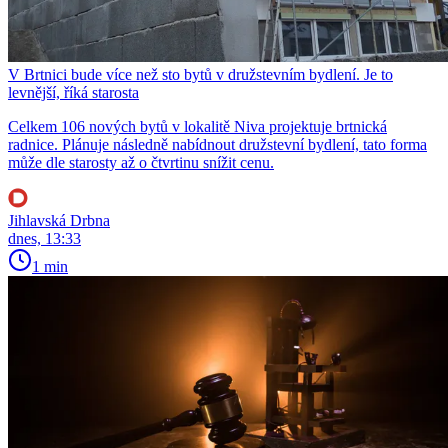
V Brtnici bude více než sto bytů v družstevním bydlení. Je to
levnější, říká starosta
Celkem 106 nových bytů v lokalitě Niva projektuje brtnická
radnice. Plánuje následně nabídnout družstevní bydlení, tato forma
může dle starosty až o čtvrtinu snížit cenu.
Jihlavská Drbna
dnes, 13:33
1 min