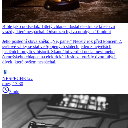
Bible jako podsedák: 14letý chlapec dostal elektrické křeslo za
vraždy, které nespáchal. Odsouzen byl za pouhých 10 minut
Jeho poslední slova zněla: „Ne, pane.“ Necelý rok před koncem 2.
světové války se stal ve Spojených státech jeden z největších
justičních omylů v historii. Skandální verdikt poslal nevinného
černošského chlapce na elektrické křeslo za vraždy dvou bílých
dívek, které ovšem nespáchal.
NESPECHEJ.cz
dnes, 13:30
3 min