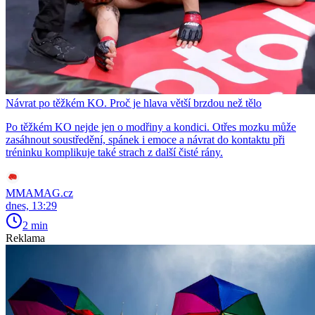
Návrat po těžkém KO. Proč je hlava větší brzdou než tělo
Po těžkém KO nejde jen o modřiny a kondici. Otřes mozku může
zasáhnout soustředění, spánek i emoce a návrat do kontaktu při
tréninku komplikuje také strach z další čisté rány.
MMAMAG.cz
dnes, 13:29
2 min
Reklama