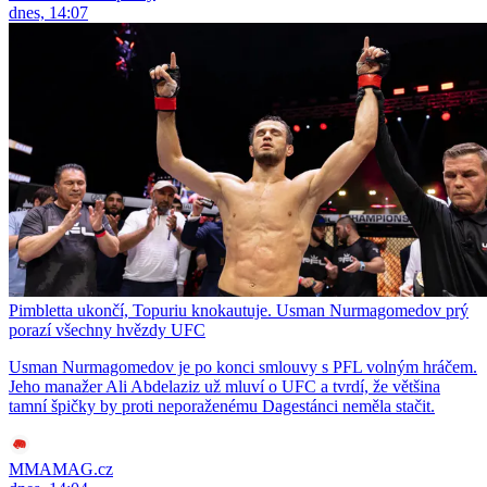
dnes, 14:07
Pimbletta ukončí, Topuriu knokautuje. Usman Nurmagomedov prý
porazí všechny hvězdy UFC
Usman Nurmagomedov je po konci smlouvy s PFL volným hráčem.
Jeho manažer Ali Abdelaziz už mluví o UFC a tvrdí, že většina
tamní špičky by proti neporaženému Dagestánci neměla stačit.
MMAMAG.cz