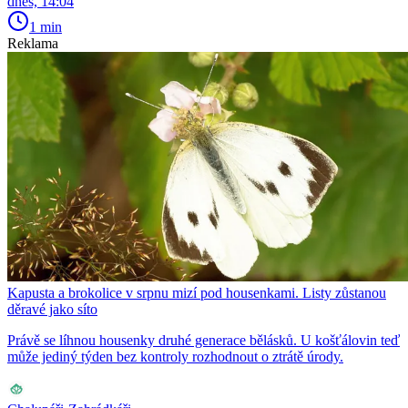
dnes, 14:04
1 min
Reklama
Kapusta a brokolice v srpnu mizí pod housenkami. Listy zůstanou
děravé jako síto
Právě se líhnou housenky druhé generace bělásků. U košťálovin teď
může jediný týden bez kontroly rozhodnout o ztrátě úrody.