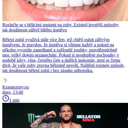
Rozlučte se s bělícími pastami na zuby. Existují levnější způsoby,
jak dosáhnout zářivě bílého úsměvu
Bělení zubů využívá stále více žen, jež chtějí oslnit zářivým
úsměvem. Je pravdou, že úsměvu si všimne každý a pokud na
někoho vyceníte zanedbané a zažloutlé zoubky, pravděpodobně
moc velký dojem nezanecháte. Pokud si neodepřete pochoutky v
podobě kávy, vína, černého čaje a dalších laskomin, není se čemu
divit, že vaše zuby zrovna bělostně nesvítí. Naštěstí existuje způsob,
jak dosáhnout bělení zubů i bez zásahu odborníka.
Krasnezeny.eu
dnes, 13:40
1 min