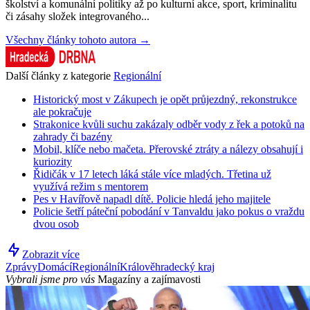
školství a komunální politiky až po kulturní akce, sport, kriminalitu
či zásahy složek integrovaného...
Všechny články tohoto autora →
Další články z kategorie
Regionální
Historický most v Zákupech je opět průjezdný, rekonstrukce
ale pokračuje
Strakonice kvůli suchu zakázaly odběr vody z řek a potoků na
zahrady či bazény
Mobil, klíče nebo mačeta. Přerovské ztráty a nálezy obsahují i
kuriozity
Řidičák v 17 letech láká stále více mladých. Třetina už
využívá režim s mentorem
Pes v Havířově napadl dítě. Policie hledá jeho majitele
Policie šetří páteční pobodání v Tanvaldu jako pokus o vraždu
dvou osob
Zobrazit více
Zprávy
Domácí
Regionální
Králověhradecký kraj
Vybrali jsme pro vás
Magazíny a zajímavosti