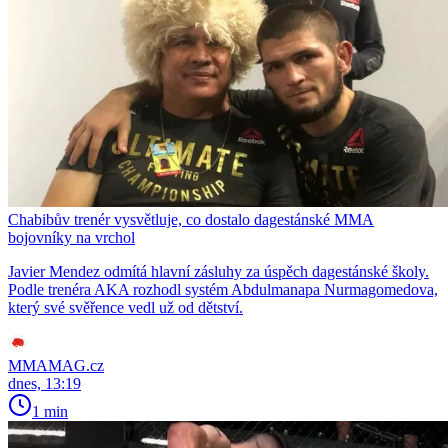
Chabibův trenér vysvětluje, co dostalo dagestánské MMA
bojovníky na vrchol
Javier Mendez odmítá hlavní zásluhy za úspěch dagestánské školy.
Podle trenéra AKA rozhodl systém Abdulmanapa Nurmagomedova,
který své svěřence vedl už od dětství.
MMAMAG.cz
dnes, 13:19
1 min