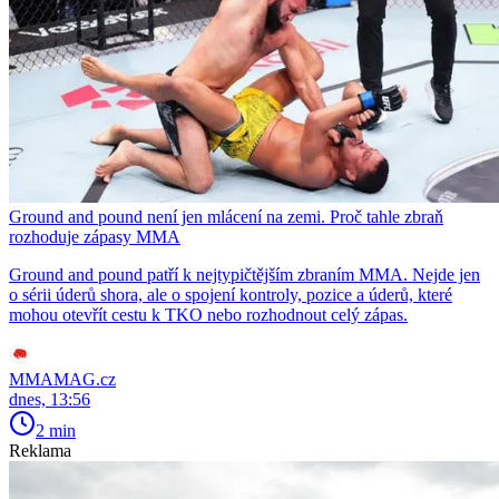
Ground and pound není jen mlácení na zemi. Proč tahle zbraň
rozhoduje zápasy MMA
Ground and pound patří k nejtypičtějším zbraním MMA. Nejde jen
o sérii úderů shora, ale o spojení kontroly, pozice a úderů, které
mohou otevřít cestu k TKO nebo rozhodnout celý zápas.
MMAMAG.cz
dnes, 13:56
2 min
Reklama