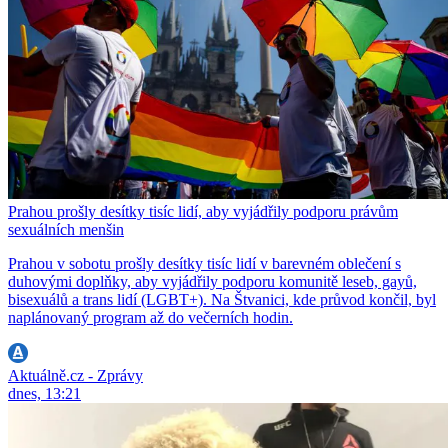
Prahou prošly desítky tisíc lidí, aby vyjádřily podporu právům
sexuálních menšin
Prahou v sobotu prošly desítky tisíc lidí v barevném oblečení s
duhovými doplňky, aby vyjádřily podporu komunitě leseb, gayů,
bisexuálů a trans lidí (LGBT+). Na Štvanici, kde průvod končil, byl
naplánovaný program až do večerních hodin.
Aktuálně.cz - Zprávy
dnes, 13:21