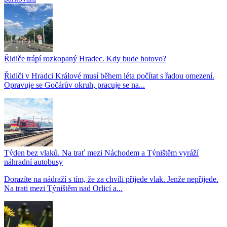
Řidiče trápí rozkopaný Hradec. Kdy bude hotovo?
Řidiči v Hradci Králové musí během léta počítat s řadou omezení.
Opravuje se Gočárův okruh, pracuje se na...
Týden bez vlaků. Na trať mezi Náchodem a Týništěm vyráží
náhradní autobusy
Dorazíte na nádraží s tím, že za chvíli přijede vlak. Jenže nepřijede.
Na trati mezi Týništěm nad Orlicí a...