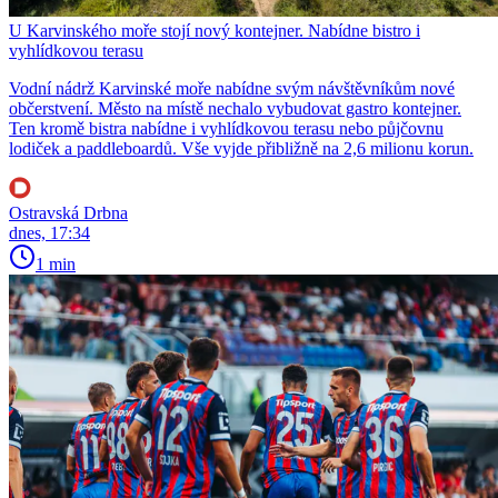
U Karvinského moře stojí nový kontejner. Nabídne bistro i
vyhlídkovou terasu
Vodní nádrž Karvinské moře nabídne svým návštěvníkům nové
občerstvení. Město na místě nechalo vybudovat gastro kontejner.
Ten kromě bistra nabídne i vyhlídkovou terasu nebo půjčovnu
lodiček a paddleboardů. Vše vyjde přibližně na 2,6 milionu korun.
Ostravská Drbna
dnes, 17:34
1 min