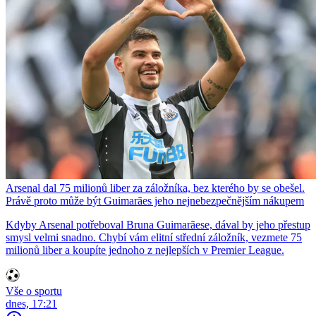
Arsenal dal 75 milionů liber za záložníka, bez kterého by se obešel.
Právě proto může být Guimarães jeho nejnebezpečnějším nákupem
Kdyby Arsenal potřeboval Bruna Guimarãese, dával by jeho přestup
smysl velmi snadno. Chybí vám elitní střední záložník, vezmete 75
milionů liber a koupíte jednoho z nejlepších v Premier League.
Vše o sportu
dnes, 17:21