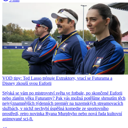
VOD tipy: Ted Lasso trénuje Extraktory, vrací se Futurama a
Disney zkouší svou Euforii
Stýská se vám po mistrovství světa ve fotbale, po skončené Euforii
nebo zlatém věku Futuramy? Pak vás možná potěšíme shrnutím těch
nejvýznamnějších týdenních premiér na tuzemských streamovacích
službách, v nichž nechybí úspěšná komedie ze sportovního
prostředí, retro novinka Ryana Murphyho nebo nová řada kultovní
animované sci-fi.