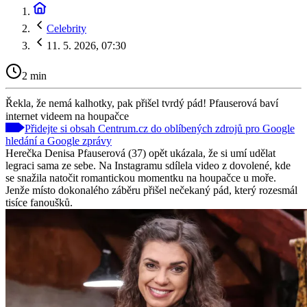
Celebrity
11. 5. 2026, 07:30
2 min
Řekla, že nemá kalhotky, pak přišel tvrdý pád! Pfauserová baví
internet videem na houpačce
Přidejte si obsah Centrum.cz do oblíbených zdrojů pro Google
hledání a Google zprávy
Herečka Denisa Pfauserová (37) opět ukázala, že si umí udělat
legraci sama ze sebe. Na Instagramu sdílela video z dovolené, kde
se snažila natočit romantickou momentku na houpačce u moře.
Jenže místo dokonalého záběru přišel nečekaný pád, který rozesmál
tisíce fanoušků.