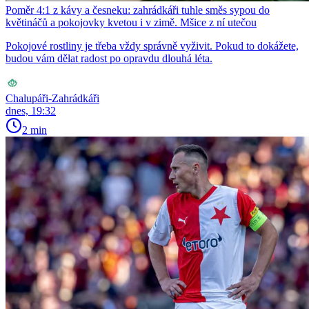
Poměr 4:1 z kávy a česneku: zahrádkáři tuhle směs sypou do
květináčů a pokojovky kvetou i v zimě. Mšice z ní utečou
Pokojové rostliny je třeba vždy správně vyživit. Pokud to dokážete,
budou vám dělat radost po opravdu dlouhá léta.
Chalupáři-Zahrádkáři
dnes, 19:32
2 min