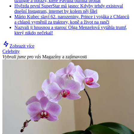
džungle a obrazy, které Pavlína odmítá prodat
Hvězda první SuperStar má jasno: Kdyby tehdy existoval
dnešní Instagram, internet by kolem něj šílel
Mário Kubec slaví 62. narozeniny. Prince i vojáka z Chlapců
a chlapů vyměnil za traktory, koně a život na ranči
Nazvali ji hnusnou a starou: Olga Menzelová vytáhla trumf,
který nikdo nečekal!
Zobrazit více
Celebrity
Vybrali jsme pro vás
Magazíny a zajímavosti