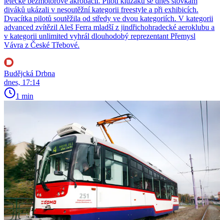
letecké bezmotorové akrobacii. Piloti kluzáků se dnes stovkám
diváků ukázali v nesoutěžní kategorii freestyle a při exhibicích.
Dvacítka pilotů soutěžila od středy ve dvou kategoriích. V kategorii
advanced zvítězil Aleš Ferra mladší z jindřichohradecké aeroklubu a
v kategorii unlimited vyhrál dlouhodobý reprezentant Přemysl
Vávra z České Třebové.
Budějcká Drbna
dnes, 17:14
1 min