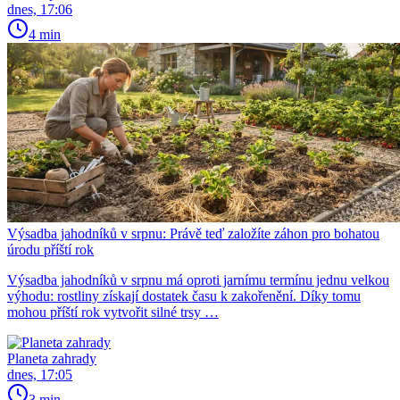
dnes, 17:06
4 min
Výsadba jahodníků v srpnu: Právě teď založíte záhon pro bohatou
úrodu příští rok
Výsadba jahodníků v srpnu má oproti jarnímu termínu jednu velkou
výhodu: rostliny získají dostatek času k zakořenění. Díky tomu
mohou příští rok vytvořit silné trsy …
Planeta zahrady
dnes, 17:05
3 min