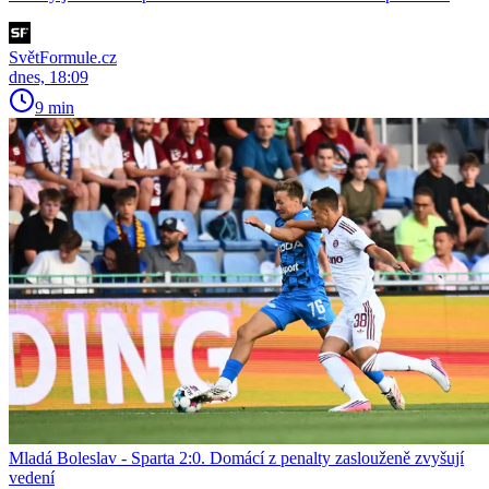
SvětFormule.cz
dnes, 18:09
9 min
Mladá Boleslav - Sparta 2:0. Domácí z penalty zaslouženě zvyšují
vedení