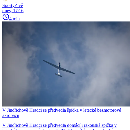
SportyŽivě
dnes, 17:16
4 min
V Jindřichově Hradci se předvedla špička v letecké bezmotorové
akrobacii
V Jindřichově Hradci se předvedla domácí i rakouská špička v