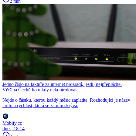
2 min
Jedno číslo na faktuře za internet prozradí, jestli (ne)přeplácíte.
Většina Čechů ho nikdy nekontrolovala
Nejde o částku, kterou každý měsíc zaplatíte. Rozhodující je název
tarifu a rychlost, která se za ním skrývá.
Mobify.cz
dnes, 18:14