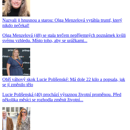
Nazvali ji hnusnou a starou: Olga Menzelová vytáhla trumf, který
nikdo nečekal!
Olga Menzelová (48) se stala terčem nepříjemných poznámek kvůli
svému vzhledu. Místo toho, aby se urážkami...
Obří váhový skok Lucie Polišenské: Má dole 22 kilo a popsala, jak
se jí změnilo tělo
Lucie Polišenská (40) prochází výraznou životní proměnou. Před
několika měsíci se rozhodla změnit životní...