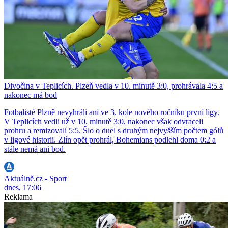
Divočina v Teplicích. Plzeň vedla v 10. minutě 3:0, prohrávala 4:5 a
nakonec má bod
Fotbalisté Plzně nevyhráli ani ve 3. kole nového ročníku první ligy.
V Teplicích vedli už v 10. minutě 3:0, nakonec však odvraceli
prohru a remizovali 5:5. Šlo o duel s druhým nejvyšším počtem gólů
v ligové historii. Zlín opět prohrál, Bohemians podlehl doma 0:2 a
stále nemá ani bod.
Aktuálně.cz - Sport
dnes, 17:06
Reklama