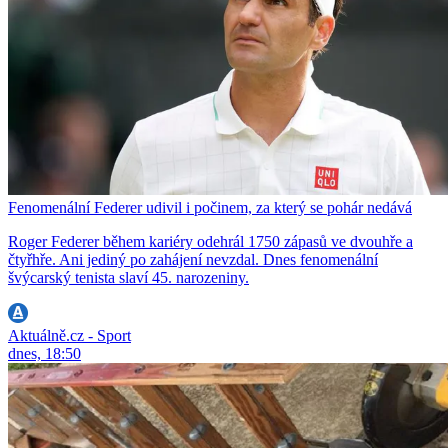
Fenomenální Federer udivil i počinem, za který se pohár nedává
Roger Federer během kariéry odehrál 1750 zápasů ve dvouhře a
čtyřhře. Ani jediný po zahájení nevzdal. Dnes fenomenální
švýcarský tenista slaví 45. narozeniny.
Aktuálně.cz - Sport
dnes, 18:50