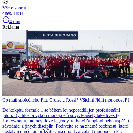
Vše o sportu
dnes, 18:11
4 min
Reklama
Co mají společného Pitt, Cruise a Rossi? Všichni řídili monopost F1
Do kokpitu formule 1 se během let neposadili jen profesionální
piloti. Rychlost a výkon monopostů si vyzkoušely také hvězdy
Hollywoodu, motocyklové legendy, rallyoví šampioni nebo úspěšní
závodníci z jiných disciplín. Podívejte se na známé osobnosti, které
dostaly jedinečnou příležitost usednout za volant monopostu F1.