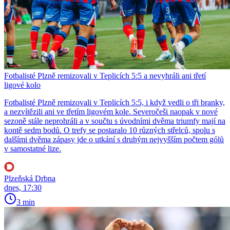
Fotbalisté Plzně remizovali v Teplicích 5:5 a nevyhráli ani třetí
ligové kolo
Fotbalisté Plzně remizovali v Teplicích 5:5, i když vedli o tři branky,
a nezvítězili ani ve třetím ligovém kole. Severočeši naopak v nové
sezoně stále neprohráli a v součtu s úvodními dvěma triumfy mají na
kontě sedm bodů. O trefy se postaralo 10 různých střelců, spolu s
dalšími dvěma zápasy jde o utkání s druhým nejvyšším počtem gólů
v samostatné lize.
Plzeňská Drbna
dnes, 17:30
3 min