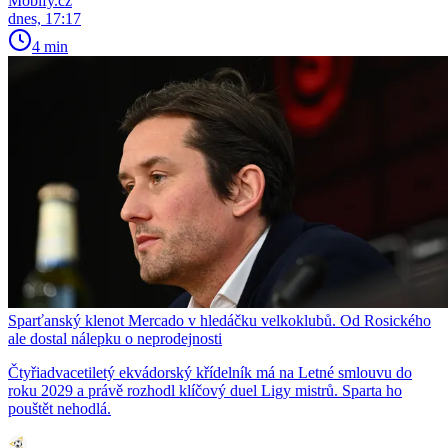
Mobify.cz
dnes, 17:17
4 min
Sparťanský klenot Mercado v hledáčku velkoklubů. Od Rosického
ale dostal nálepku o neprodejnosti
Čtyřiadvacetiletý ekvádorský křídelník má na Letné smlouvu do
roku 2029 a právě rozhodl klíčový duel Ligy mistrů. Sparta ho
pouštět nehodlá.