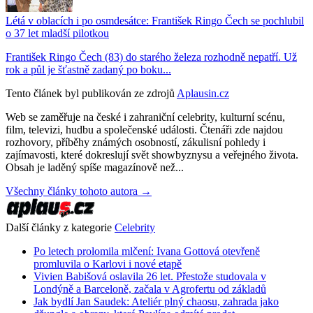
Létá v oblacích i po osmdesátce: František Ringo Čech se pochlubil
o 37 let mladší pilotkou
František Ringo Čech (83) do starého železa rozhodně nepatří. Už
rok a půl je šťastně zadaný po boku...
Tento článek byl publikován ze zdrojů
Aplausin.cz
Web se zaměřuje na české i zahraniční celebrity, kulturní scénu,
film, televizi, hudbu a společenské události. Čtenáři zde najdou
rozhovory, příběhy známých osobností, zákulisní pohledy i
zajímavosti, které dokreslují svět showbyznysu a veřejného života.
Obsah je laděný spíše magazínově než...
Všechny články tohoto autora →
Další články z kategorie
Celebrity
Po letech prolomila mlčení: Ivana Gottová otevřeně
promluvila o Karlovi i nové etapě
Vivien Babišová oslavila 26 let. Přestože studovala v
Londýně a Barceloně, začala v Agrofertu od základů
Jak bydlí Jan Saudek: Ateliér plný chaosu, zahrada jako