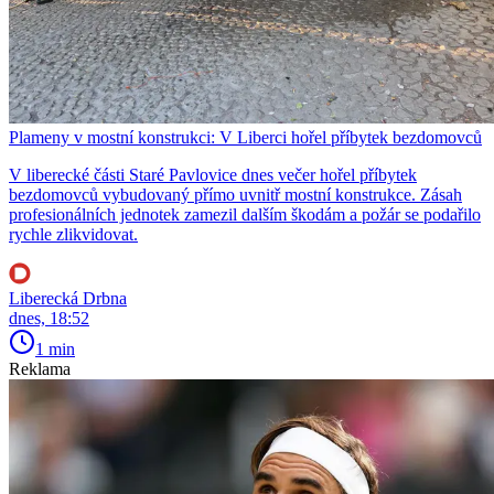
Plameny v mostní konstrukci: V Liberci hořel příbytek bezdomovců
V liberecké části Staré Pavlovice dnes večer hořel příbytek
bezdomovců vybudovaný přímo uvnitř mostní konstrukce. Zásah
profesionálních jednotek zamezil dalším škodám a požár se podařilo
rychle zlikvidovat.
Liberecká Drbna
dnes, 18:52
1 min
Reklama