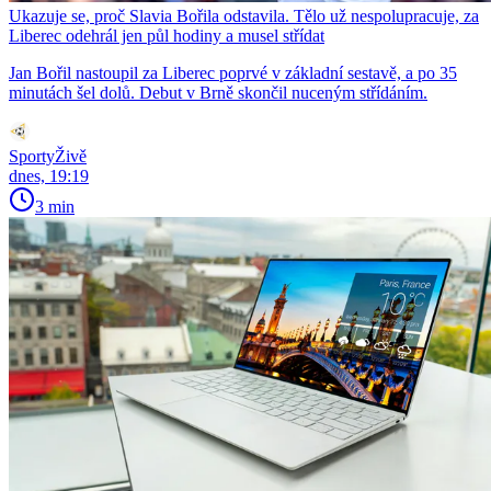
Ukazuje se, proč Slavia Bořila odstavila. Tělo už nespolupracuje, za
Liberec odehrál jen půl hodiny a musel střídat
Jan Bořil nastoupil za Liberec poprvé v základní sestavě, a po 35
minutách šel dolů. Debut v Brně skončil nuceným střídáním.
SportyŽivě
dnes, 19:19
3 min