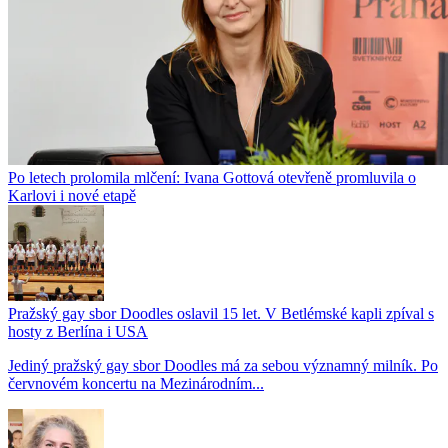
Po letech prolomila mlčení: Ivana Gottová otevřeně promluvila o
Karlovi i nové etapě
Pražský gay sbor Doodles oslavil 15 let. V Betlémské kapli zpíval s
hosty z Berlína i USA
Jediný pražský gay sbor Doodles má za sebou významný milník. Po
červnovém koncertu na Mezinárodním...