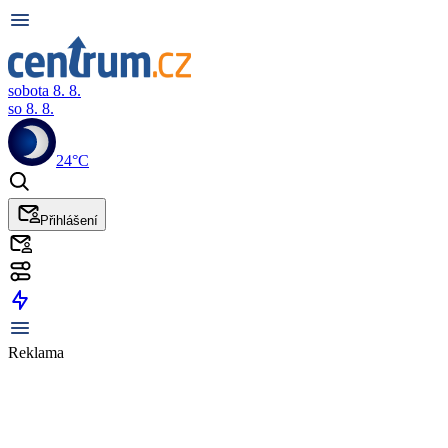
sobota 8. 8.
so 8. 8.
24°C
Přihlášení
Reklama