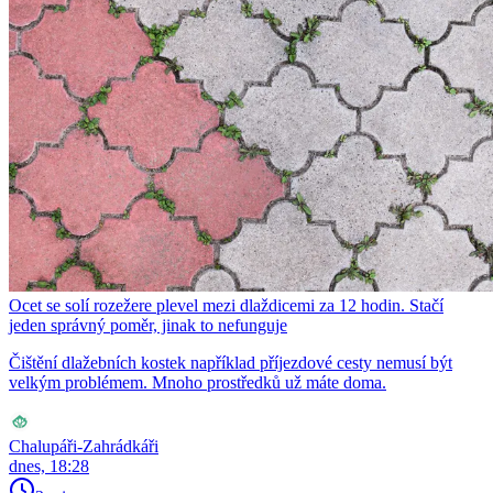
Ocet se solí rozežere plevel mezi dlaždicemi za 12 hodin. Stačí
jeden správný poměr, jinak to nefunguje
Čištění dlažebních kostek například příjezdové cesty nemusí být
velkým problémem. Mnoho prostředků už máte doma.
Chalupáři-Zahrádkáři
dnes, 18:28