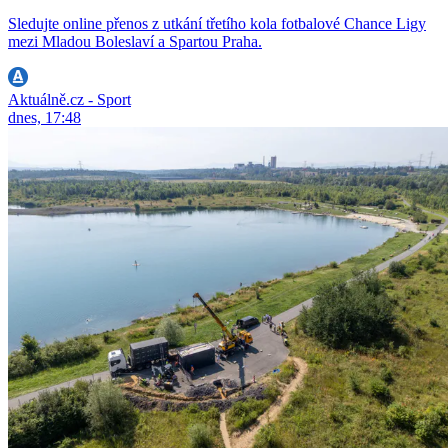
Sledujte online přenos z utkání třetího kola fotbalové Chance Ligy
mezi Mladou Boleslaví a Spartou Praha.
Aktuálně.cz - Sport
dnes, 17:48