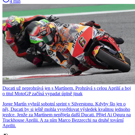
4 min
Ducati už neprohrává jen s Martínem. Prohrává s celou Aprilií a boj
o titul MotoGP začíná vypadat úplně jinak
Jorge Martín vyhrál sobotní sprint v Silverstonu. Kdyby šlo jen o
něj, Ducati by si ještě mohla vysvětlovat výsledek kvalitou jednoho
jezdce. Jenže za Martínem nepřijela další Ducati. Přijel Ai Ogura na
Trackhouse Aprilii. A za ním Marco Bezzecchi na druhé tovární
Aprilii.