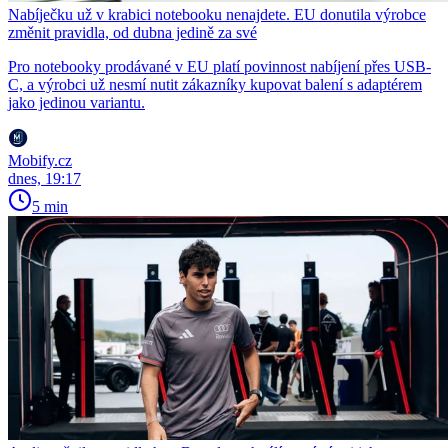
Nabíječku už v krabici notebooku nenajdete. EU donutila výrobce
změnit pravidla, od dubna jedině za své
Pro notebooky prodávané v EU platí povinnost nabíjení přes USB-
C, a výrobci už nesmí nutit zákazníky kupovat balení s adaptérem
jako jedinou variantu.
Mobify.cz
dnes, 19:17
5 min