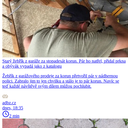
Starý žebřík z garáže za stopadesát korun. Pár ho natřel, přidal prkna
a obývák vypadá jako z katalogu
Žebřík z garážového prodeje za korun přetvořil pár v nádhernou
polici. Zabralo jim to jen chvilku a stálo je to pár korun. Navíc se
teď každé návštěvě svým dílem můžou pochlubit.
adbz.cz
dnes, 18:35
2 min