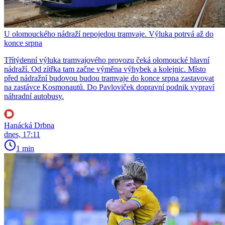
U olomouckého nádraží nepojedou tramvaje. Výluka potrvá až do
konce srpna
Třítýdenní výluka tramvajového provozu čeká olomoucké hlavní
nádraží. Od zítřka tam začne výměna výhybek a kolejnic. Místo
před nádražní budovou budou tramvaje do konce srpna zastavovat
na zastávce Kosmonautů. Do Pavloviček dopravní podnik vypraví
náhradní autobusy.
Hanácká Drbna
dnes, 17:11
1 min