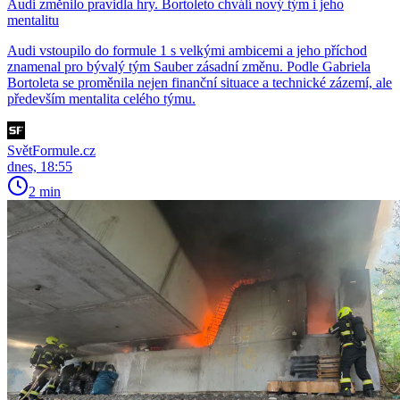
Audi změnilo pravidla hry. Bortoleto chválí nový tým i jeho
mentalitu
Audi vstoupilo do formule 1 s velkými ambicemi a jeho příchod
znamenal pro bývalý tým Sauber zásadní změnu. Podle Gabriela
Bortoleta se proměnila nejen finanční situace a technické zázemí, ale
především mentalita celého týmu.
SvětFormule.cz
dnes, 18:55
2 min