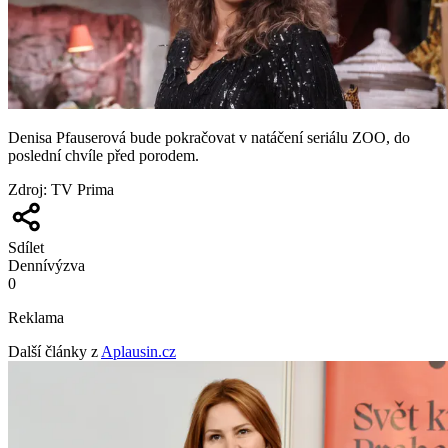
Denisa Pfauserová bude pokračovat v natáčení seriálu ZOO, do
poslední chvíle před porodem.
Zdroj
:
TV Prima
Sdílet
Denní
výzva
0
Reklama
Další články z
Aplausin.cz