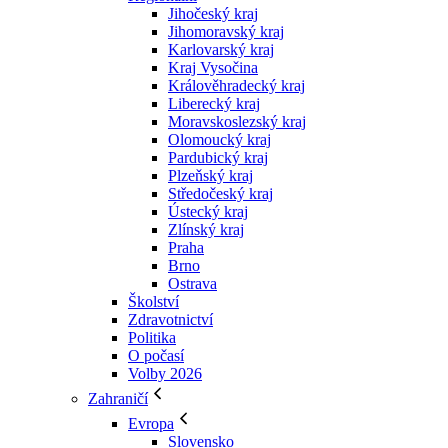
Jihočeský kraj
Jihomoravský kraj
Karlovarský kraj
Kraj Vysočina
Králověhradecký kraj
Liberecký kraj
Moravskoslezský kraj
Olomoucký kraj
Pardubický kraj
Plzeňský kraj
Středočeský kraj
Ústecký kraj
Zlínský kraj
Praha
Brno
Ostrava
Školství
Zdravotnictví
Politika
O počasí
Volby 2026
Zahraničí
Evropa
Slovensko