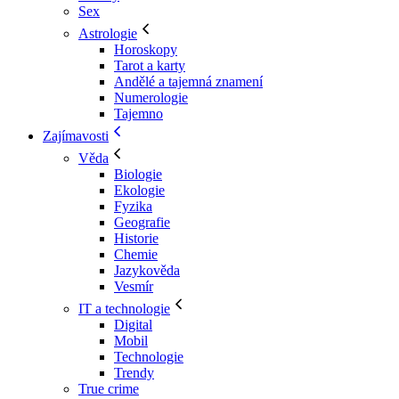
Sex
Astrologie
Horoskopy
Tarot a karty
Andělé a tajemná znamení
Numerologie
Tajemno
Zajímavosti
Věda
Biologie
Ekologie
Fyzika
Geografie
Historie
Chemie
Jazykověda
Vesmír
IT a technologie
Digital
Mobil
Technologie
Trendy
True crime