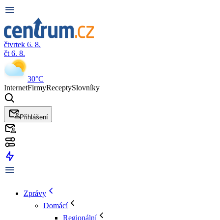
čtvrtek 6. 8.
čt 6. 8.
30°C
Internet
Firmy
Recepty
Slovníky
Přihlášení
Zprávy
Domácí
Regionální