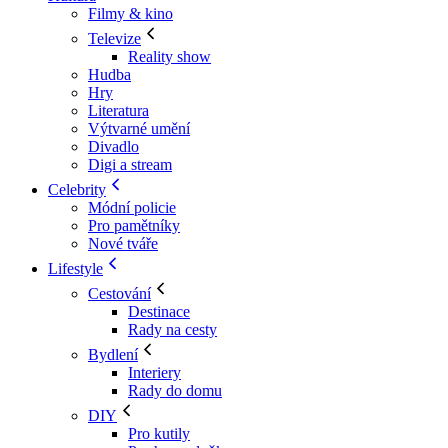
Filmy & kino
Televize
Reality show
Hudba
Hry
Literatura
Výtvarné umění
Divadlo
Digi a stream
Celebrity
Módní policie
Pro pamětníky
Nové tváře
Lifestyle
Cestování
Destinace
Rady na cesty
Bydlení
Interiery
Rady do domu
DIY
Pro kutily