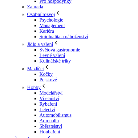
Pro hospodyňky
Zahrada
Osobní rozvoj
Psychologie
Management
Kariéra
Spiritualita a náboženství
Jídlo a vaření
Světová gastronomie
Levné vaření
Kulinářské triky
Mazlíčci
Kočky
Pejskové
Hobby
Modelářství
Včelařství
Rybaření
Letectví
Automobilismus
Adrenalin
Sběratelství
Houbaření