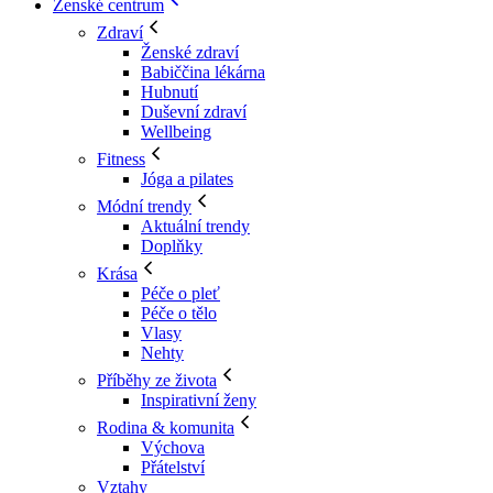
Ženské centrum
Zdraví
Ženské zdraví
Babiččina lékárna
Hubnutí
Duševní zdraví
Wellbeing
Fitness
Jóga a pilates
Módní trendy
Aktuální trendy
Doplňky
Krása
Péče o pleť
Péče o tělo
Vlasy
Nehty
Příběhy ze života
Inspirativní ženy
Rodina & komunita
Výchova
Přátelství
Vztahy