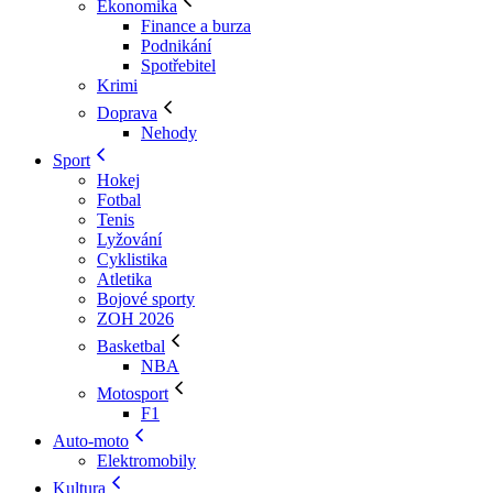
Ekonomika
Finance a burza
Podnikání
Spotřebitel
Krimi
Doprava
Nehody
Sport
Hokej
Fotbal
Tenis
Lyžování
Cyklistika
Atletika
Bojové sporty
ZOH 2026
Basketbal
NBA
Motosport
F1
Auto-moto
Elektromobily
Kultura