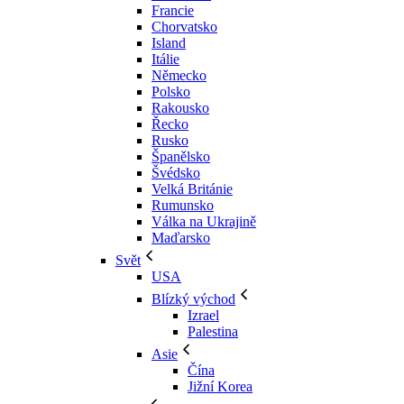
Francie
Chorvatsko
Island
Itálie
Německo
Polsko
Rakousko
Řecko
Rusko
Španělsko
Švédsko
Velká Británie
Rumunsko
Válka na Ukrajině
Maďarsko
Svět
USA
Blízký východ
Izrael
Palestina
Asie
Čína
Jižní Korea