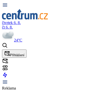
čtvrtek 6. 8.
čt 6. 8.
24°C
Přihlášení
Reklama