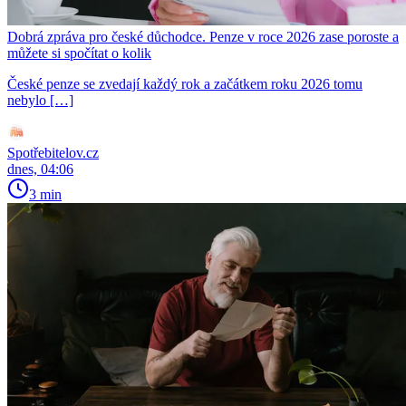
Dobrá zpráva pro české důchodce. Penze v roce 2026 zase poroste a
můžete si spočítat o kolik
České penze se zvedají každý rok a začátkem roku 2026 tomu
nebylo […]
Spotřebitelov.cz
dnes, 04:06
3 min