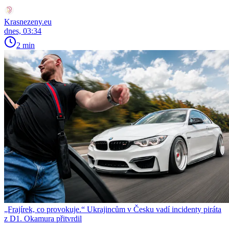
Krasnezeny.eu
dnes, 03:34
2 min
„Frajírek, co provokuje.“ Ukrajincům v Česku vadí incidenty piráta
z D1. Okamura přitvrdil