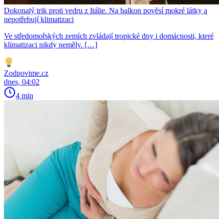
Dokonalý trik proti vedru z Itálie. Na balkon pověsí mokré látky a
nepotřebují klimatizaci
Ve středomořských zemích zvládají tropické dny i domácnosti, které
klimatizaci nikdy neměly. […]
Zodpovime.cz
dnes, 04:02
4 min