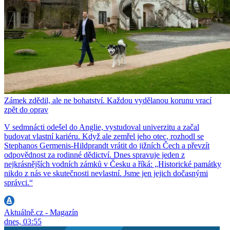
Zámek zdědil, ale ne bohatství. Každou vydělanou korunu vrací
zpět do oprav
V sedmnácti odešel do Anglie, vystudoval univerzitu a začal
budovat vlastní kariéru. Když ale zemřel jeho otec, rozhodl se
Stephanos Germenis-Hildprandt vrátit do jižních Čech a převzít
odpovědnost za rodinné dědictví. Dnes spravuje jeden z
nejkrásnějších vodních zámků v Česku a říká: „Historické památky
nikdo z nás ve skutečnosti nevlastní. Jsme jen jejich dočasnými
správci.“
Aktuálně.cz - Magazín
dnes, 03:55