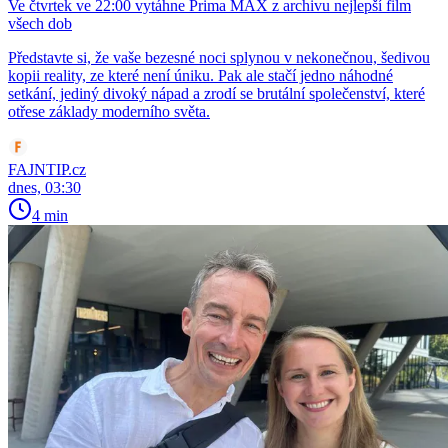
Ve čtvrtek ve 22:00 vytáhne Prima MAX z archivu nejlepší film
všech dob
Představte si, že vaše bezesné noci splynou v nekonečnou, šedivou
kopii reality, ze které není úniku. Pak ale stačí jedno náhodné
setkání, jediný divoký nápad a zrodí se brutální společenství, které
otřese základy moderního světa.
FAJNTIP.cz
dnes, 03:30
4 min