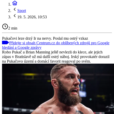
Sport
19. 5. 2026, 10:53
2 min
Pukačovi leze drzý Ir na nervy. Poslal mu ostrý vzkaz
Přidejte si obsah Centrum.cz do oblíbených zdrojů pro Google
hledání a Google zprávy
Robo Pukač a Brian Manning ještě nevlezli do klece, ale jejich
zápas v Bratislavě už má další ostrý náboj. Irský provokatér dorazil
na Pukačovo území a domácí favorit reagoval po svém.