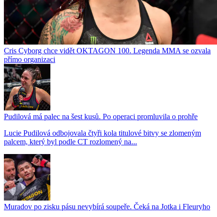
Cris Cyborg chce vidět OKTAGON 100. Legenda MMA se ozvala
přímo organizaci
Pudilová má palec na šest kusů. Po operaci promluvila o prohře
Lucie Pudilová odbojovala čtyři kola titulové bitvy se zlomeným
palcem, který byl podle CT rozlomený na...
Muradov po zisku pásu nevybírá soupeře. Čeká na Jotka i Fleuryho