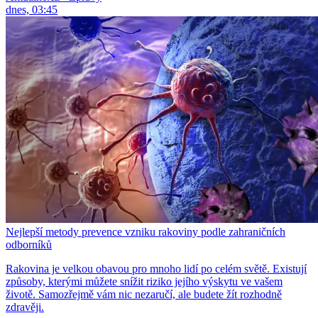
dnes, 03:45
Nejlepší metody prevence vzniku rakoviny podle zahraničních
odborníků
Rakovina je velkou obavou pro mnoho lidí po celém světě. Existují
způsoby, kterými můžete snížit riziko jejího výskytu ve vašem
životě. Samozřejmě vám nic nezaručí, ale budete žít rozhodně
zdravěji.