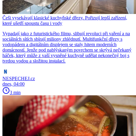
Češi vysekávají klasické kuchyňské dřezy. Pořizují lepší zařízení,
které ušetří spoustu času i vody
Vypadají jako z futuristického filmu, slibují revoluci při vaření a na
sociálních sítích sbírají miliony zhlédnutí. Multifunkční dřezy s
vodopádem a digitálním displejem se staly hitem moderních
domácností. Jenže pod nablýskaným povrchem se skrývá nečekaný
háček, který může z vaší vysněné kuchyně udělat nekonečný boj s
tvrdou vodou a složitou instalací.
NESPECHEJ.cz
dnes, 04:00
3 min