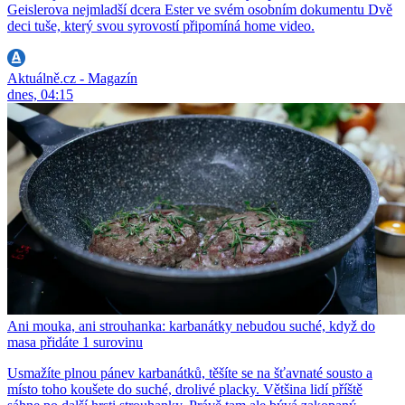
Geislerova nejmladší dcera Ester ve svém osobním dokumentu Dvě
deci tuše, který svou syrovostí připomíná home video.
Aktuálně.cz - Magazín
dnes, 04:15
Ani mouka, ani strouhanka: karbanátky nebudou suché, když do
masa přidáte 1 surovinu
Usmažíte plnou pánev karbanátků, těšíte se na šťavnaté sousto a
místo toho koušete do suché, drolivé placky. Většina lidí příště