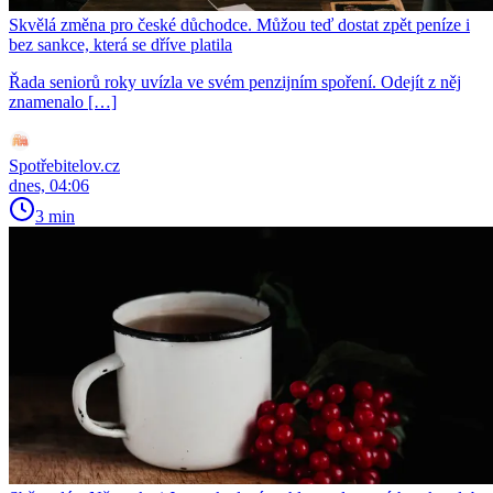
Skvělá změna pro české důchodce. Můžou teď dostat zpět peníze i
bez sankce, která se dříve platila
Řada seniorů roky uvízla ve svém penzijním spoření. Odejít z něj
znamenalo […]
Spotřebitelov.cz
dnes, 04:06
3 min