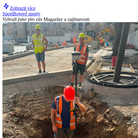
Zobrazit více
Sport
Bojové sporty
Vybrali jsme pro vás
Magazíny a zajímavosti