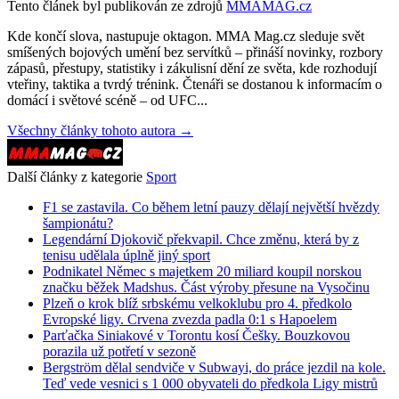
Tento článek byl publikován ze zdrojů
MMAMAG.cz
Kde končí slova, nastupuje oktagon. MMA Mag.cz sleduje svět
smíšených bojových umění bez servítků – přináší novinky, rozbory
zápasů, přestupy, statistiky i zákulisní dění ze světa, kde rozhodují
vteřiny, taktika a tvrdý trénink. Čtenáři se dostanou k informacím o
domácí i světové scéně – od UFC...
Všechny články tohoto autora →
Další články z kategorie
Sport
F1 se zastavila. Co během letní pauzy dělají největší hvězdy
šampionátu?
Legendární Djokovič překvapil. Chce změnu, která by z
tenisu udělala úplně jiný sport
Podnikatel Němec s majetkem 20 miliard koupil norskou
značku běžek Madshus. Část výroby přesune na Vysočinu
Plzeň o krok blíž srbskému velkoklubu pro 4. předkolo
Evropské ligy. Crvena zvezda padla 0:1 s Hapoelem
Parťačka Siniakové v Torontu kosí Češky. Bouzkovou
porazila už potřetí v sezoně
Bergström dělal sendviče v Subwayi, do práce jezdil na kole.
Teď vede vesnici s 1 000 obyvateli do předkola Ligy mistrů