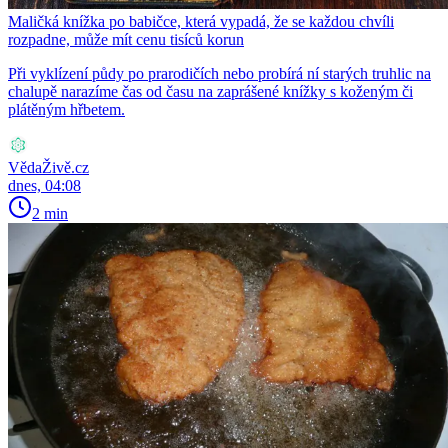
Maličká knížka po babičce, která vypadá, že se každou chvíli
rozpadne, může mít cenu tisíců korun
Při vyklízení půdy po prarodičích nebo probírá ní starých truhlic na
chalupě narazíme čas od času na zaprášené knížky s koženým či
plátěným hřbetem.
VědaŽivě.cz
dnes, 04:08
2 min