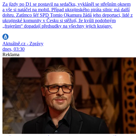
Za jízdy po D1 se postavil na sedačku, vykláněl se střešním oknem
a vše si natáčel na mobil. Případ ukrajinského piráta silnic má další
dohru. Zatímco šéf SPD Tomio Okamura žádá jeho deportaci, lidé z
ukrajinské komunity v Česku si stěžují, že kvůli podobným
„frajerům“ dopadají předsudky na všechny jejich krajany.
Aktuálně.cz - Zprávy
dnes, 03:30
Reklama