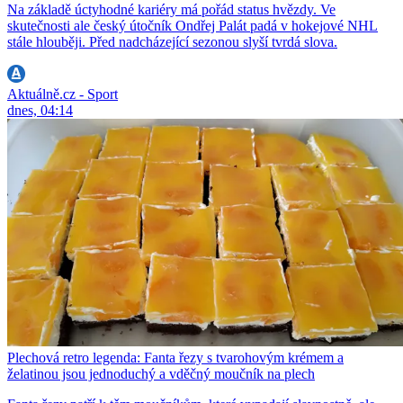
Na základě úctyhodné kariéry má pořád status hvězdy. Ve
skutečnosti ale český útočník Ondřej Palát padá v hokejové NHL
stále hlouběji. Před nadcházející sezonou slyší tvrdá slova.
Aktuálně.cz - Sport
dnes, 04:14
Plechová retro legenda: Fanta řezy s tvarohovým krémem a
želatinou jsou jednoduchý a vděčný moučník na plech