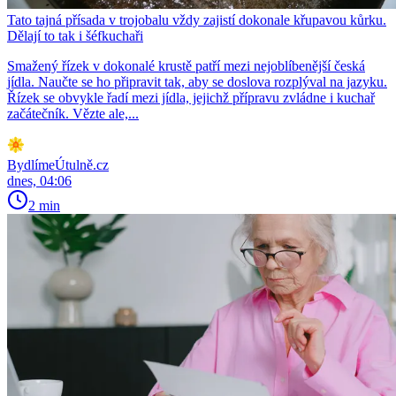
Tato tajná přísada v trojobalu vždy zajistí dokonale křupavou kůrku.
Dělají to tak i šéfkuchaři
Smažený řízek v dokonalé krustě patří mezi nejoblíbenější česká
jídla. Naučte se ho připravit tak, aby se doslova rozplýval na jazyku.
Řízek se obvykle řadí mezi jídla, jejichž přípravu zvládne i kuchař
začátečník. Vězte ale,...
BydlímeÚtulně.cz
dnes, 04:06
2 min