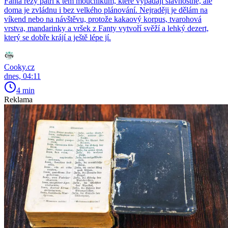
Fanta řezy patří k těm moučníkům, které vypadají slavnostně, ale
doma je zvládnu i bez velkého plánování. Nejraději je dělám na
víkend nebo na návštěvu, protože kakaový korpus, tvarohová
vrstva, mandarinky a vršek z Fanty vytvoří svěží a lehký dezert,
který se dobře krájí a ještě lépe jí.
Cooky.cz
dnes, 04:11
4 min
Reklama