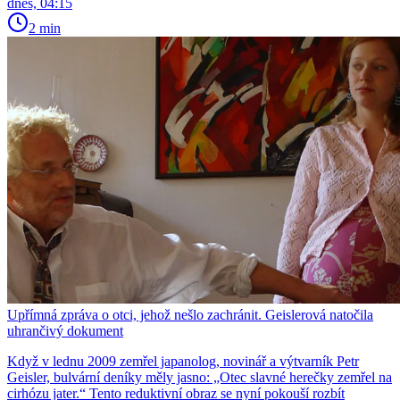
dnes, 04:15
2 min
Upřímná zpráva o otci, jehož nešlo zachránit. Geislerová natočila
uhrančivý dokument
Když v lednu 2009 zemřel japanolog, novinář a výtvarník Petr
Geisler, bulvární deníky měly jasno: „Otec slavné herečky zemřel na
cirhózu jater.“ Tento reduktivní obraz se nyní pokouší rozbít