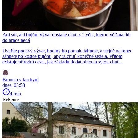
Ani sůl, ani bujón: vývar dostane chuť z 1 věci, kterou většina lidí
do hrnce nedá
Uvaříte poctivý vývar, hodiny ho pomalu táhnete, a stejně nakonec
sáhnete po kostce bujónu, aby ta chuť konečně seděla. Přitom
existuje přírodní cesta, jak základu dodat plnou a sytou chuť...
Bruneta v kuchyni
dnes, 03:58
4 min
Reklama