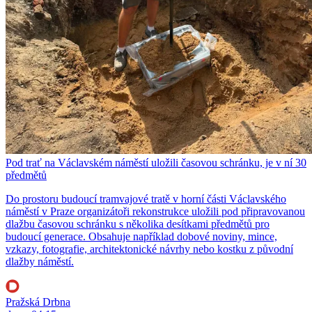
Pod trať na Václavském náměstí uložili časovou schránku, je v ní 30
předmětů
Do prostoru budoucí tramvajové tratě v horní části Václavského
náměstí v Praze organizátoři rekonstrukce uložili pod připravovanou
dlažbu časovou schránku s několika desítkami předmětů pro
budoucí generace. Obsahuje například dobové noviny, mince,
vzkazy, fotografie, architektonické návrhy nebo kostku z původní
dlažby náměstí.
Pražská Drbna