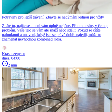
Potraviny pro lepší trávení. Zbavte se nadýmání jednou pro vždy
Znáte to, najíte se a není vám úplně nejlépe. Přitom nevíte, v čem je
problém. Vaše tělo se vám ale snaží něco sdělit. Pokud se cítíte
nafouknutí a unavení, když jste se právě dobře najedli, může to
znamenat nevhodnou kombinaci jídla.
Krasnezeny.eu
dnes, 04:00
2 min