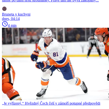
sáhne po další hrsti strouhanky. Právě tam ale bývá zakopaný...
Bruneta v kuchyni
dnes, 04:14
4 min
„Je vyřízený.“ Hvězdný Čech čelí v zámoří potupné předpovědi