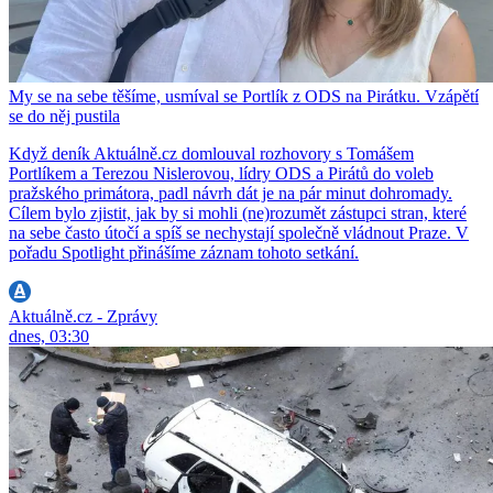
My se na sebe těšíme, usmíval se Portlík z ODS na Pirátku. Vzápětí
se do něj pustila
Když deník Aktuálně.cz domlouval rozhovory s Tomášem
Portlíkem a Terezou Nislerovou, lídry ODS a Pirátů do voleb
pražského primátora, padl návrh dát je na pár minut dohromady.
Cílem bylo zjistit, jak by si mohli (ne)rozumět zástupci stran, které
na sebe často útočí a spíš se nechystají společně vládnout Praze. V
pořadu Spotlight přinášíme záznam tohoto setkání.
Aktuálně.cz - Zprávy
dnes, 03:30