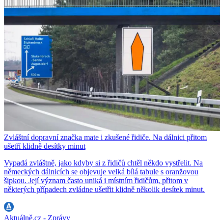
Zvláštní dopravní značka mate i zkušené řidiče. Na dálnici přitom
ušetří klidně desítky minut
Vypadá zvláštně, jako kdyby si z řidičů chtěl někdo vystřelit. Na
německých dálnicích se objevuje velká bílá tabule s oranžovou
šipkou. Její význam často uniká i místním řidičům, přitom v
některých případech zvládne ušetřit klidně několik desítek minut.
Aktuálně.cz - Zprávy