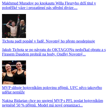
Makhmud Muradov po knokautu Willa Fleuryho drží titul v
polotěžké váze i prozatímní pás střední divize....
Tichota padl popáté v řadě. Novotný ho přesto neodepisuje
Jakub Tichota se po návratu do OKTAGONu nedočkal obratu a s
Firasem Daudem prohrál na body. Ondřej Novotný...
MVP slibuje bojovníkům polovinu příjmů. UFC něco takového
udělat nemůže
Nakisa Bidarian chce po spojení MVP s PFL poslat bojovníkům
nejméně 50 % příjmů. Model má nové organizaci...