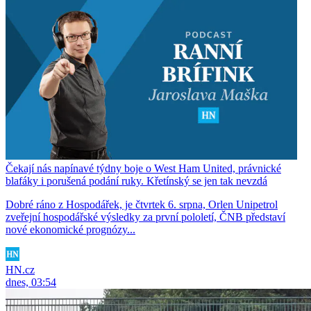
Čekají nás napínavé týdny boje o West Ham United, právnické
blafáky i porušená podání ruky. Křetínský se jen tak nevzdá
Dobré ráno z Hospodářek, je čtvrtek 6. srpna, Orlen Unipetrol
zveřejní hospodářské výsledky za první pololetí, ČNB představí
nové ekonomické prognózy...
HN.cz
dnes, 03:54