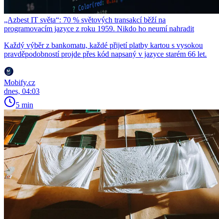
„Azbest IT světa“: 70 % světových transakcí běží na
programovacím jazyce z roku 1959. Nikdo ho neumí nahradit
Každý výběr z bankomatu, každé přijetí platby kartou s vysokou
pravděpodobností projde přes kód napsaný v jazyce starém 66 let.
Mobify.cz
dnes, 04:03
5 min