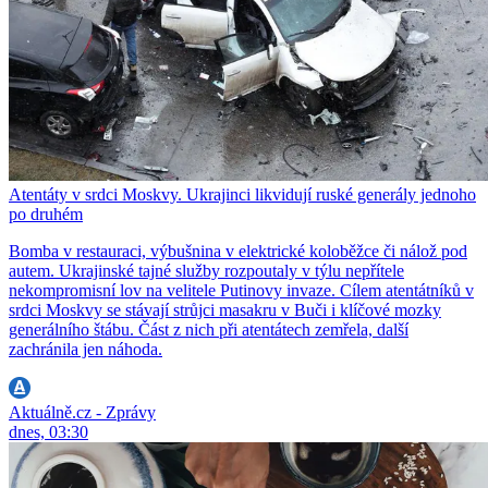
Atentáty v srdci Moskvy. Ukrajinci likvidují ruské generály jednoho
po druhém
Bomba v restauraci, výbušnina v elektrické koloběžce či nálož pod
autem. Ukrajinské tajné služby rozpoutaly v týlu nepřítele
nekompromisní lov na velitele Putinovy invaze. Cílem atentátníků v
srdci Moskvy se stávají strůjci masakru v Buči i klíčové mozky
generálního štábu. Část z nich při atentátech zemřela, další
zachránila jen náhoda.
Aktuálně.cz - Zprávy
dnes, 03:30