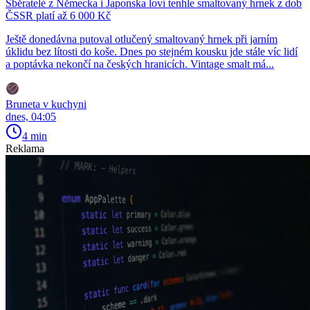
Sběratelé z Německa i Japonska loví tenhle smaltovaný hrnek z dob
ČSSR platí až 6 000 Kč
Ještě donedávna putoval otlučený smaltovaný hrnek při jarním
úklidu bez lítosti do koše. Dnes po stejném kousku jde stále víc lidí
a poptávka nekončí na českých hranicích. Vintage smalt má...
Bruneta v kuchyni
dnes, 04:05
4 min
Reklama