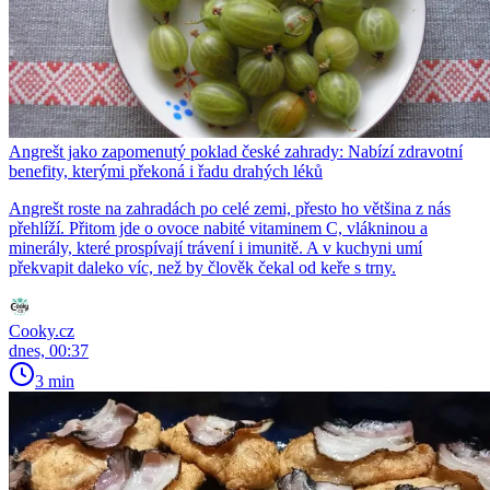
Angrešt jako zapomenutý poklad české zahrady: Nabízí zdravotní
benefity, kterými překoná i řadu drahých léků
Angrešt roste na zahradách po celé zemi, přesto ho většina z nás
přehlíží. Přitom jde o ovoce nabité vitaminem C, vlákninou a
minerály, které prospívají trávení i imunitě. A v kuchyni umí
překvapit daleko víc, než by člověk čekal od keře s trny.
Cooky.cz
dnes, 00:37
3 min