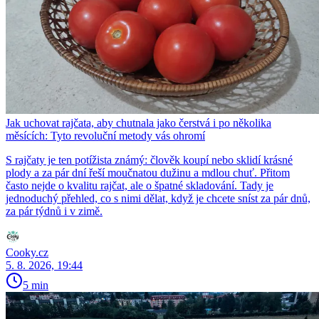
Jak uchovat rajčata, aby chutnala jako čerstvá i po několika
měsících: Tyto revoluční metody vás ohromí
S rajčaty je ten potížista známý: člověk koupí nebo sklidí krásné
plody a za pár dní řeší moučnatou dužinu a mdlou chuť. Přitom
často nejde o kvalitu rajčat, ale o špatné skladování. Tady je
jednoduchý přehled, co s nimi dělat, když je chcete sníst za pár dnů,
za pár týdnů i v zimě.
Cooky.cz
5. 8. 2026, 19:44
5 min