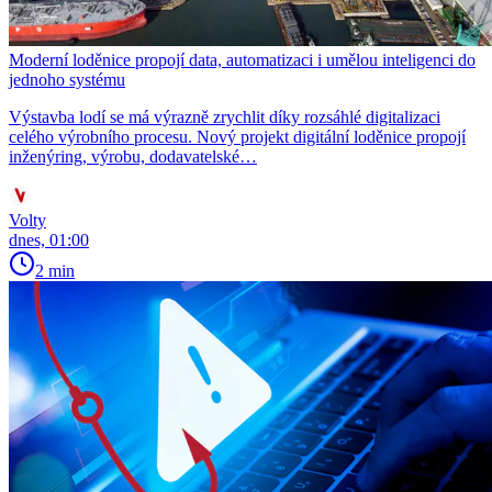
Moderní loděnice propojí data, automatizaci i umělou inteligenci do
jednoho systému
Výstavba lodí se má výrazně zrychlit díky rozsáhlé digitalizaci
celého výrobního procesu. Nový projekt digitální loděnice propojí
inženýring, výrobu, dodavatelské…
Volty
dnes, 01:00
2 min