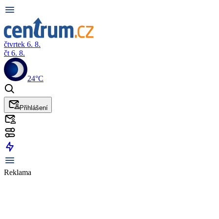
čtvrtek 6. 8.
čt 6. 8.
24°C
Přihlášení
Reklama