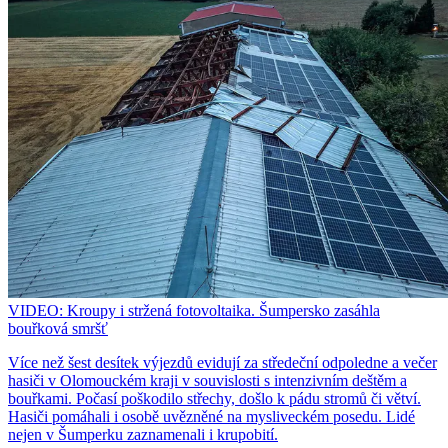
VIDEO: Kroupy i stržená fotovoltaika. Šumpersko zasáhla
bouřková smršť
Více než šest desítek výjezdů evidují za středeční odpoledne a večer
hasiči v Olomouckém kraji v souvislosti s intenzivním deštěm a
bouřkami. Počasí poškodilo střechy, došlo k pádu stromů či větví.
Hasiči pomáhali i osobě uvězněné na mysliveckém posedu. Lidé
nejen v Šumperku zaznamenali i krupobití.