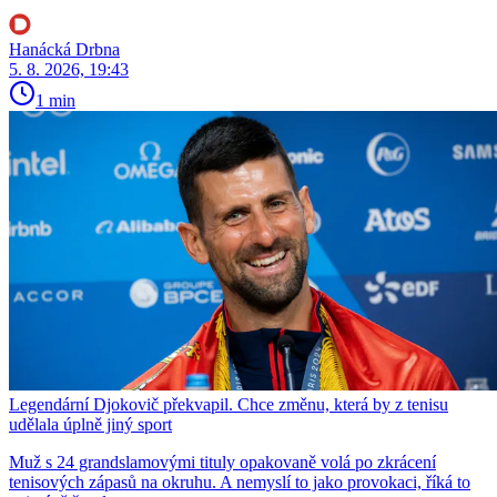
Hanácká Drbna
5. 8. 2026, 19:43
1 min
Legendární Djokovič překvapil. Chce změnu, která by z tenisu
udělala úplně jiný sport
Muž s 24 grandslamovými tituly opakovaně volá po zkrácení
tenisových zápasů na okruhu. A nemyslí to jako provokaci, říká to