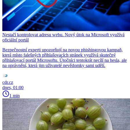
Nestačí kontrolovat adresu webu. Nový útok na Microsoft využívá
oficiální portál
Bezpečnostní experti upozorňují na novou phishingovou kampaň,
která místo falešných přihlašovacích stránek využívá skutečný
přihlašovací portál Microsoftu. Útočníci tentokrát necílí na hesla, ale
na oprávnění, která jim uživatelé nevědomky sami udělí.
cdr.cz
dnes, 01:00
1 min