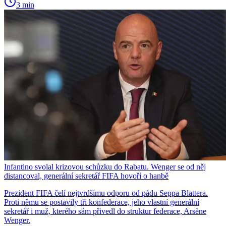
3 min
Infantino svolal krizovou schůzku do Rabatu. Wenger se od něj
distancoval, generální sekretář FIFA hovoří o hanbě
Prezident FIFA čelí nejtvrdšímu odporu od pádu Seppa Blattera.
Proti němu se postavily tři konfederace, jeho vlastní generální
sekretář i muž, kterého sám přivedl do struktur federace, Arsène
Wenger.