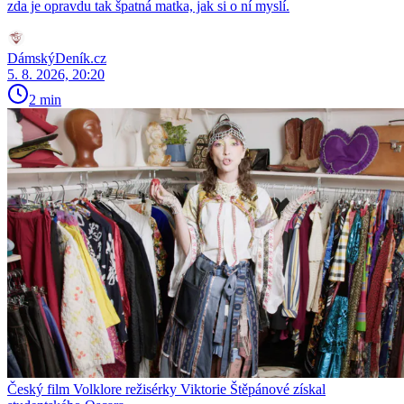
zda je opravdu tak špatná matka, jak si o ní myslí.
DámskýDeník.cz
5. 8. 2026, 20:20
2 min
Český film Volklore režisérky Viktorie Štěpánové získal