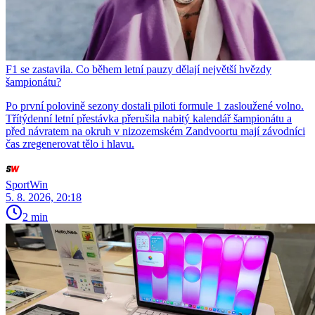
F1 se zastavila. Co během letní pauzy dělají největší hvězdy
šampionátu?
Po první polovině sezony dostali piloti formule 1 zasloužené volno.
Třítýdenní letní přestávka přerušila nabitý kalendář šampionátu a
před návratem na okruh v nizozemském Zandvoortu mají závodníci
čas zregenerovat tělo i hlavu.
SportWin
5. 8. 2026, 20:18
2 min