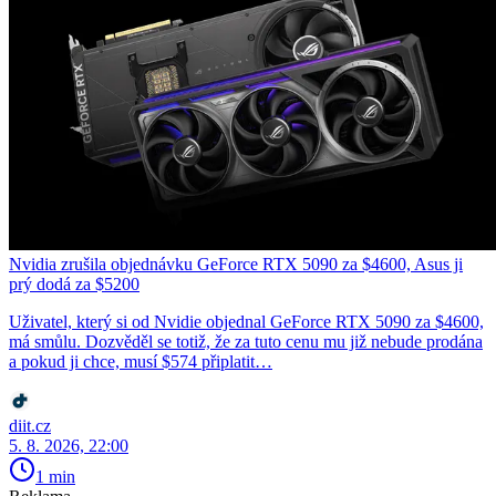
Nvidia zrušila objednávku GeForce RTX 5090 za $4600, Asus ji
prý dodá za $5200
Uživatel, který si od Nvidie objednal GeForce RTX 5090 za $4600,
má smůlu. Dozvěděl se totiž, že za tuto cenu mu již nebude prodána
a pokud ji chce, musí $574 připlatit…
diit.cz
5. 8. 2026, 22:00
1 min