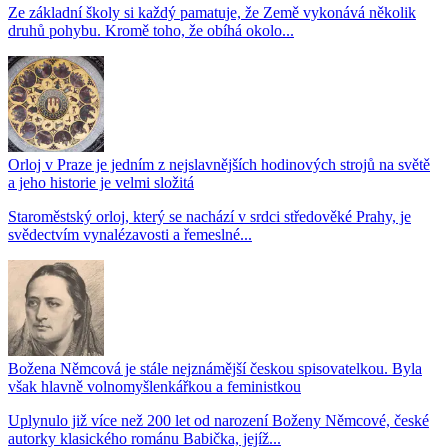
Ze základní školy si každý pamatuje, že Země vykonává několik
druhů pohybu. Kromě toho, že obíhá okolo...
Orloj v Praze je jedním z nejslavnějších hodinových strojů na světě
a jeho historie je velmi složitá
Staroměstský orloj, který se nachází v srdci středověké Prahy, je
svědectvím vynalézavosti a řemeslné...
Božena Němcová je stále nejznámější českou spisovatelkou. Byla
však hlavně volnomyšlenkářkou a feministkou
Uplynulo již více než 200 let od narození Boženy Němcové, české
autorky klasického románu Babička, jejíž...