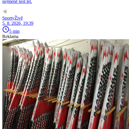
nejméně šest let.
SportyŽivě
5. 8. 2026, 19:39
5 min
Reklama