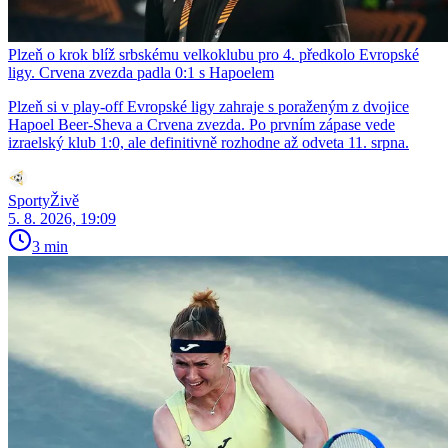
Plzeň o krok blíž srbskému velkoklubu pro 4. předkolo Evropské
ligy. Crvena zvezda padla 0:1 s Hapoelem
Plzeň si v play-off Evropské ligy zahraje s poraženým z dvojice
Hapoel Beer-Sheva a Crvena zvezda. Po prvním zápase vede
izraelský klub 1:0, ale definitivně rozhodne až odveta 11. srpna.
SportyŽivě
5. 8. 2026, 19:09
3 min