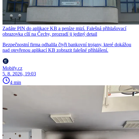
Zadáte PIN do aplikace KB a peníze mizí. Falešná přihlašovací
obrazovka cílí na Čechy, prozradí ji jediný detail
Bezpečnostní firma odhalila čtyři bankovní trojany, které dokážou
nad otevřenou aplikací KB zobrazit falešné přihlášení.
Mobify.cz
5. 8. 2026, 19:03
4 min