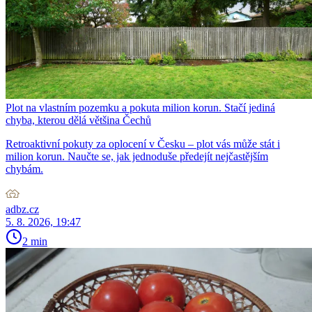
Plot na vlastním pozemku a pokuta milion korun. Stačí jediná
chyba, kterou dělá většina Čechů
Retroaktivní pokuty za oplocení v Česku – plot vás může stát i
milion korun. Naučte se, jak jednoduše předejít nejčastějším
chybám.
adbz.cz
5. 8. 2026, 19:47
2 min