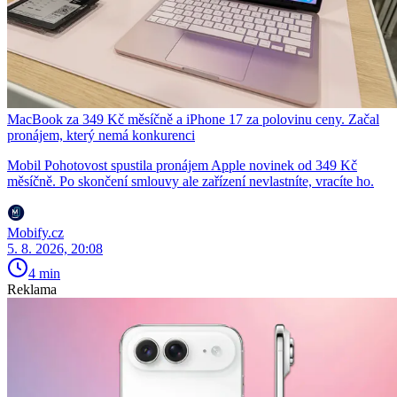
MacBook za 349 Kč měsíčně a iPhone 17 za polovinu ceny. Začal
pronájem, který nemá konkurenci
Mobil Pohotovost spustila pronájem Apple novinek od 349 Kč
měsíčně. Po skončení smlouvy ale zařízení nevlastníte, vracíte ho.
Mobify.cz
5. 8. 2026, 20:08
4 min
Reklama