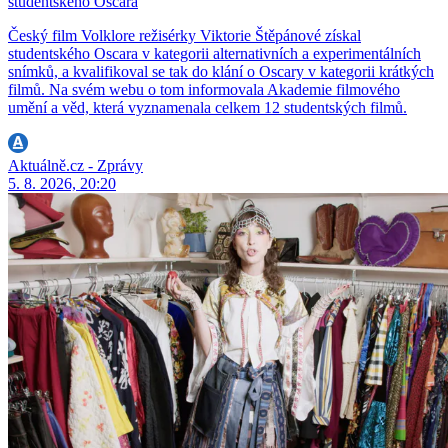
studentského Oscara
Český film Volklore režisérky Viktorie Štěpánové získal
studentského Oscara v kategorii alternativních a experimentálních
snímků, a kvalifikoval se tak do klání o Oscary v kategorii krátkých
filmů. Na svém webu o tom informovala Akademie filmového
umění a věd, která vyznamenala celkem 12 studentských filmů.
Aktuálně.cz - Zprávy
5. 8. 2026, 20:20