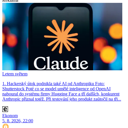
Reklama
Letem světem
1. Hackerský útok podnikla také AI od Anthropiku Foto:
Shutterstock Poté co se model umělé inteligence od OpenAI
naboural do systému firmy Hugging Face a tří dalších, konkurent
Anthro­pic přiznal totéž. Při testování jeho produkt zaútočil na tři...
Ekonom
5. 8. 2026, 22:00