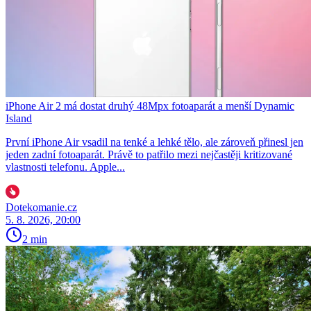
iPhone Air 2 má dostat druhý 48Mpx fotoaparát a menší Dynamic
Island
První iPhone Air vsadil na tenké a lehké tělo, ale zároveň přinesl jen
jeden zadní fotoaparát. Právě to patřilo mezi nejčastěji kritizované
vlastnosti telefonu. Apple...
Dotekomanie.cz
5. 8. 2026, 20:00
2 min