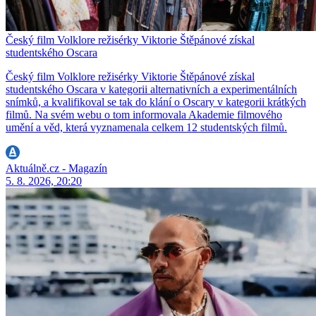
Český film Volklore režisérky Viktorie Štěpánové získal
studentského Oscara
Český film Volklore režisérky Viktorie Štěpánové získal
studentského Oscara v kategorii alternativních a experimentálních
snímků, a kvalifikoval se tak do klání o Oscary v kategorii krátkých
filmů. Na svém webu o tom informovala Akademie filmového
umění a věd, která vyznamenala celkem 12 studentských filmů.
Aktuálně.cz - Magazín
5. 8. 2026, 20:20