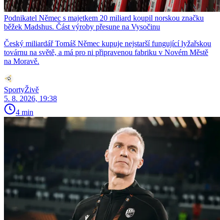
Podnikatel Němec s majetkem 20 miliard koupil norskou značku
běžek Madshus. Část výroby přesune na Vysočinu
Český miliardář Tomáš Němec kupuje nejstarší fungující lyžařskou
továrnu na světě, a má pro ni připravenou fabriku v Novém Městě
na Moravě.
SportyŽivě
5. 8. 2026, 19:38
4 min