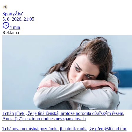
SportyŽivě
5. 8. 2026, 21:05
4 min
Reklama
Tchán jí řekl, že je líná ženská, protože porodila císařským řezem.
Aneta (27) se z toho dodnes nevzpamatovala
Tchánova nemístná poznámka ji natolik ranila, že přemýšlí nad tím,