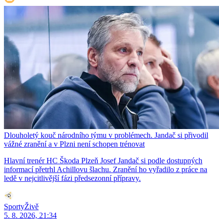
Dlouholetý kouč národního týmu v problémech. Jandač si přivodil
vážné zranění a v Plzni není schopen trénovat
Hlavní trenér HC Škoda Plzeň Josef Jandač si podle dostupných
informací přetrhl Achillovu šlachu. Zranění ho vyřadilo z práce na
ledě v nejcitlivější fázi předsezonní přípravy.
SportyŽivě
5. 8. 2026, 21:34