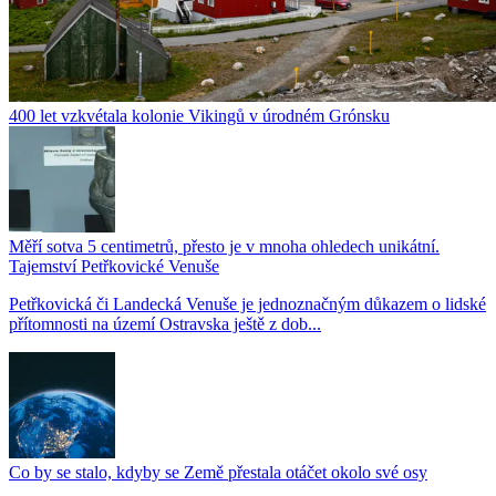
400 let vzkvétala kolonie Vikingů v úrodném Grónsku
Měří sotva 5 centimetrů, přesto je v mnoha ohledech unikátní.
Tajemství Petřkovické Venuše
Petřkovická či Landecká Venuše je jednoznačným důkazem o lidské
přítomnosti na území Ostravska ještě z dob...
Co by se stalo, kdyby se Země přestala otáčet okolo své osy