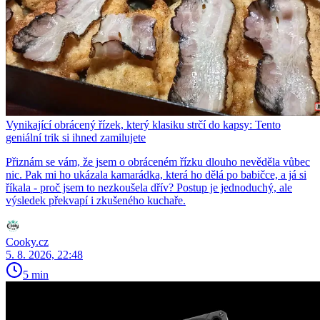
Vynikající obrácený řízek, který klasiku strčí do kapsy: Tento
geniální trik si ihned zamilujete
Přiznám se vám, že jsem o obráceném řízku dlouho nevěděla vůbec
nic. Pak mi ho ukázala kamarádka, která ho dělá po babičce, a já si
říkala - proč jsem to nezkoušela dřív? Postup je jednoduchý, ale
výsledek překvapí i zkušeného kuchaře.
Cooky.cz
5. 8. 2026, 22:48
5 min