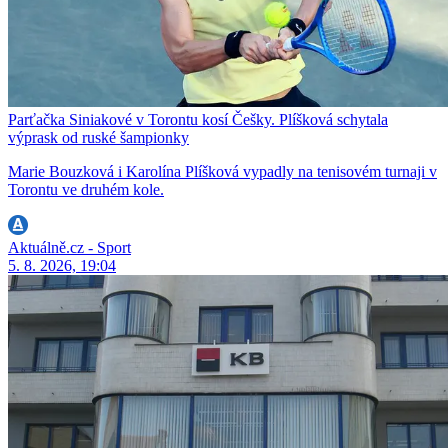
Parťačka Siniakové v Torontu kosí Češky. Plíšková schytala
výprask od ruské šampionky
Marie Bouzková i Karolína Plíšková vypadly na tenisovém turnaji v
Torontu ve druhém kole.
Aktuálně.cz - Sport
5. 8. 2026, 19:04