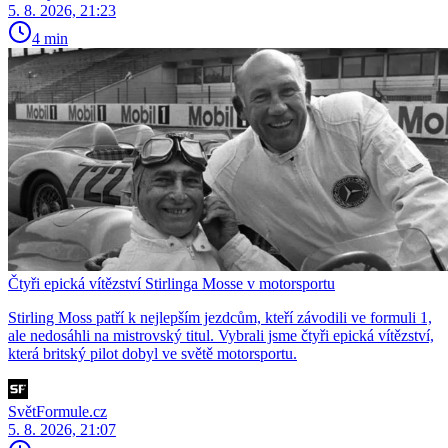
5. 8. 2026, 21:23
4 min
Čtyři epická vítězství Stirlinga Mosse v motorsportu
Stirling Moss patří k nejlepším jezdcům, kteří závodili ve formuli 1,
ale nedosáhli na mistrovský titul. Vybrali jsme čtyři epická vítězství,
která britský pilot dobyl ve světě motorsportu.
SvětFormule.cz
5. 8. 2026, 21:07