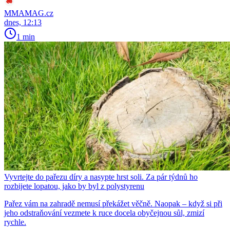
MMAMAG.cz
dnes, 12:13
1 min
Vyvrtejte do pařezu díry a nasypte hrst soli. Za pár týdnů ho
rozbijete lopatou, jako by byl z polystyrenu
Pařez vám na zahradě nemusí překážet věčně. Naopak – když si při
jeho odstraňování vezmete k ruce docela obyčejnou sůl, zmizí
rychle.