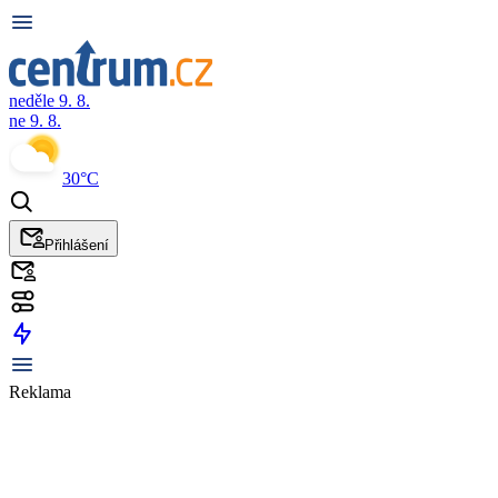
neděle 9. 8.
ne 9. 8.
30°C
Přihlášení
Reklama