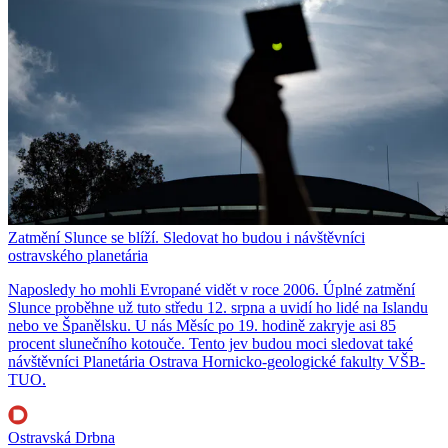
Zatmění Slunce se blíží. Sledovat ho budou i návštěvníci
ostravského planetária
Naposledy ho mohli Evropané vidět v roce 2006. Úplné zatmění
Slunce proběhne už tuto středu 12. srpna a uvidí ho lidé na Islandu
nebo ve Španělsku. U nás Měsíc po 19. hodině zakryje asi 85
procent slunečního kotouče. Tento jev budou moci sledovat také
návštěvníci Planetária Ostrava Hornicko-geologické fakulty VŠB-
TUO.
Ostravská Drbna