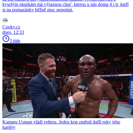
kyselým okurkám má výraznou chuť, kterou u nás doma jí i ti, kteří
si na pomazánky běžně moc nepotrpí.
Cooky.cz
dnes, 12:33
3 min
Kamaru Usman vládl velteru. Jeden kop změnil další roky jeho
kariéry