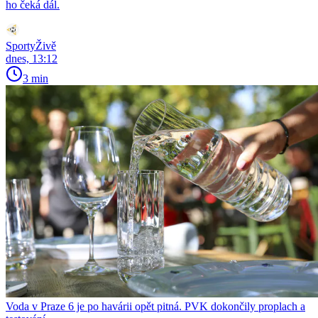
ho čeká dál.
SportyŽivě
dnes, 13:12
3 min
Voda v Praze 6 je po havárii opět pitná. PVK dokončily proplach a