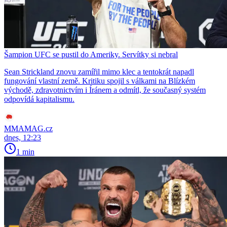
Šampion UFC se pustil do Ameriky. Servítky si nebral
Sean Strickland znovu zamířil mimo klec a tentokrát napadl
fungování vlastní země. Kritiku spojil s válkami na Blízkém
východě, zdravotnictvím i Íránem a odmítl, že současný systém
odpovídá kapitalismu.
MMAMAG.cz
dnes, 12:23
1 min