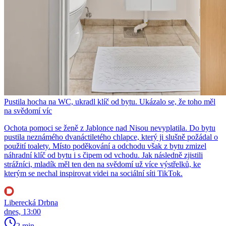
Pustila hocha na WC, ukradl klíč od bytu. Ukázalo se, že toho měl
na svědomí víc
Ochota pomoci se ženě z Jablonce nad Nisou nevyplatila. Do bytu
pustila neznámého dvanáctiletého chlapce, který ji slušně požádal o
použití toalety. Místo poděkování a odchodu však z bytu zmizel
náhradní klíč od bytu i s čipem od vchodu. Jak následně zjistili
strážníci, mladík měl ten den na svědomí už více výstřelků, ke
kterým se nechal inspirovat videi na sociální síti TikTok.
Liberecká Drbna
dnes, 13:00
2 min