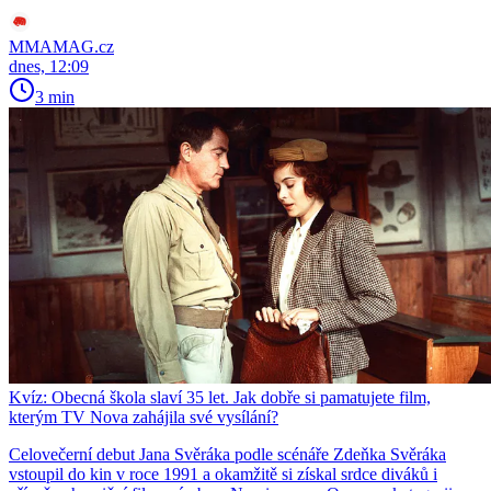
MMAMAG.cz
dnes, 12:09
3 min
Kvíz: Obecná škola slaví 35 let. Jak dobře si pamatujete film,
kterým TV Nova zahájila své vysílání?
Celovečerní debut Jana Svěráka podle scénáře Zdeňka Svěráka
vstoupil do kin v roce 1991 a okamžitě si získal srdce diváků i