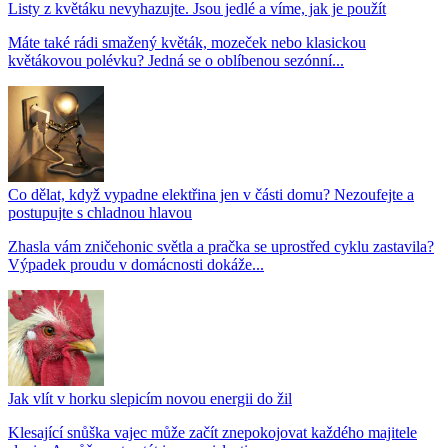
Listy z květáku nevyhazujte. Jsou jedlé a víme, jak je použít
Máte také rádi smažený květák, mozeček nebo klasickou
květákovou polévku? Jedná se o oblíbenou sezónní...
Co dělat, když vypadne elektřina jen v části domu? Nezoufejte a
postupujte s chladnou hlavou
Zhasla vám zničehonic světla a pračka se uprostřed cyklu zastavila?
Výpadek proudu v domácnosti dokáže...
Jak vlít v horku slepicím novou energii do žil
Klesající snůška vajec může začít znepokojovat každého majitele