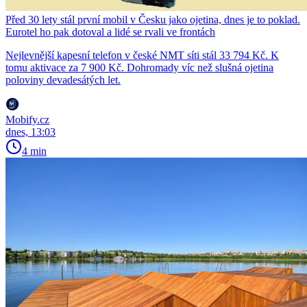
Před 30 lety stál první mobil v Česku jako ojetina, dnes je to poklad.
Eurotel ho pak dotoval a lidé se rvali ve frontách
Nejlevnější kapesní telefon v české NMT síti stál 33 794 Kč. K
tomu aktivace za 7 900 Kč. Dohromady víc než slušná ojetina
poloviny devadesátých let.
Mobify.cz
dnes, 13:03
4 min