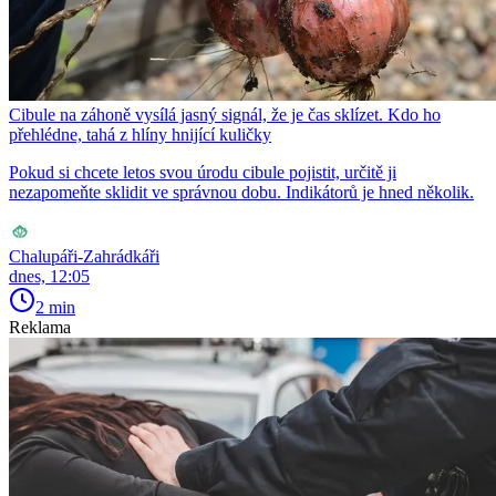
Cibule na záhoně vysílá jasný signál, že je čas sklízet. Kdo ho
přehlédne, tahá z hlíny hnijící kuličky
Pokud si chcete letos svou úrodu cibule pojistit, určitě ji
nezapomeňte sklidit ve správnou dobu. Indikátorů je hned několik.
Chalupáři-Zahrádkáři
dnes, 12:05
2 min
Reklama