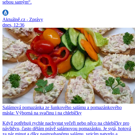
sebou samým“.
Aktuálně.cz - Zprávy
dnes, 12:36
Salámová pomazánka ze šunkového salámu a pomazánkového
másla: Výborná na svačinu i na chlebíčky
Když potřebuji rychle nachystat večeři nebo něco na chlebíčky pro
návštěvu, často dělám právě salámovou pomazánku. Je sytá, hotová
za pár minut a díky nastrouhanému salámu, vejcím natvrdo a