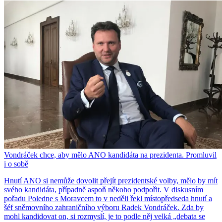
Vondráček chce, aby mělo ANO kandidáta na prezidenta. Promluvil
i o sobě
Hnutí ANO si nemůže dovolit přejít prezidentské volby, mělo by mít
svého kandidáta, případně aspoň někoho podpořit. V diskusním
pořadu Poledne s Moravcem to v neděli řekl místopředseda hnutí a
šéf sněmovního zahraničního výboru Radek Vondráček. Zda by
mohl kandidovat on, si rozmyslí, je to podle něj velká „debata se