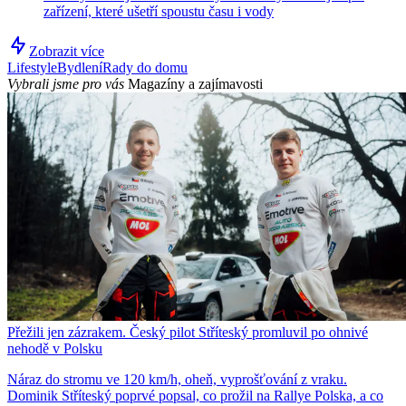
zařízení, které ušetří spoustu času i vody
Zobrazit více
Lifestyle
Bydlení
Rady do domu
Vybrali jsme pro vás
Magazíny a zajímavosti
Přežili jen zázrakem. Český pilot Stříteský promluvil po ohnivé
nehodě v Polsku
Náraz do stromu ve 120 km/h, oheň, vyprošťování z vraku.
Dominik Stříteský poprvé popsal, co prožil na Rallye Polska, a co