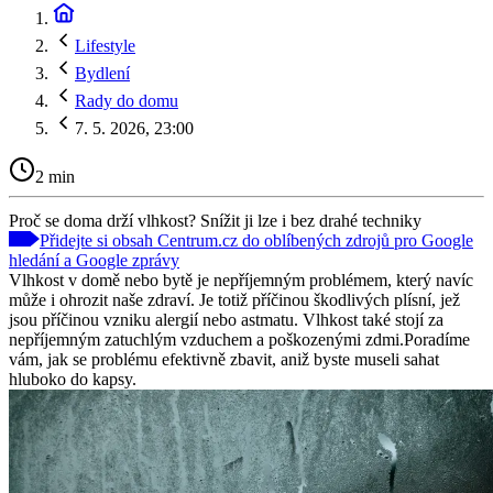
Lifestyle
Bydlení
Rady do domu
7. 5. 2026, 23:00
2 min
Proč se doma drží vlhkost? Snížit ji lze i bez drahé techniky
Přidejte si obsah Centrum.cz do oblíbených zdrojů pro Google
hledání a Google zprávy
Vlhkost v domě nebo bytě je nepříjemným problémem, který navíc
může i ohrozit naše zdraví. Je totiž příčinou škodlivých plísní, jež
jsou příčinou vzniku alergií nebo astmatu. Vlhkost také stojí za
nepříjemným zatuchlým vzduchem a poškozenými zdmi.Poradíme
vám, jak se problému efektivně zbavit, aniž byste museli sahat
hluboko do kapsy.