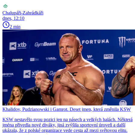
Chalupáři-Zahrádkáři
dnes, 12:10
2 min
Khalidov, Pudzianowski i Gamrot. Deset jmen, která změnila KSW
KSW nestavělo svou pozici jen na pásech a velkých halách. Některá
jména přivedla nové diváky, jiná zvýšila sportovní úroveň a další
ukázala, že z polské organizace vede cesta až mezi světovou elitu.