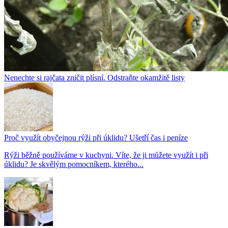
Nenechte si rajčata zničit plísní. Odstraňte okamžitě listy
Proč využít obyčejnou rýži při úklidu? Ušetří čas i peníze
Rýži běžně používáme v kuchyni. Víte, že ji můžete využít i při
úklidu? Je skvělým pomocníkem, kterého...