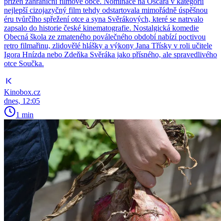
přízeň zahraniční filmové obce. Nominace na Oscara v kategorii
nejlepší cizojazyčný film tehdy odstartovala mimořádně úspěšnou
éru tvůrčího spřežení otce a syna Svěrákových, které se natrvalo
zapsalo do historie české kinematografie. Nostalgická komedie
Obecná škola ze zmateného poválečného období nabízí poctivou
retro filmařinu, zlidovělé hlášky a výkony Jana Třísky v roli učitele
Igora Hnízda nebo Zdeňka Svěráka jako přísného, ale spravedlivého
otce Součka.
Kinobox.cz
dnes, 12:05
1 min