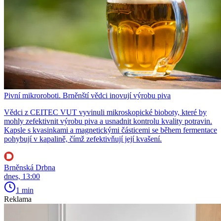
Pivní mikroroboti. Brněnští vědci inovují výrobu piva
Vědci z CEITEC VUT vyvinuli mikroskopické bioboty, které by
mohly zefektivnit výrobu piva a usnadnit kontrolu kvality potravin.
Kapsle s kvasinkami a magnetickými částicemi se během fermentace
pohybují v kapalině, čímž zefektivňují její kvašení.
Brněnská Drbna
dnes, 13:00
1 min
Reklama