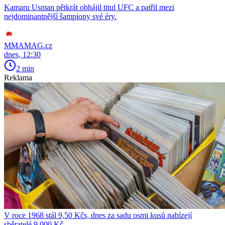
Kamaru Usman pětkrát obhájil titul UFC a patřil mezi
nejdominantnější šampiony své éry.
MMAMAG.cz
dnes, 12:30
2 min
Reklama
V roce 1968 stál 9,50 Kčs, dnes za sadu osmi kusů nabízejí
sběratelé 9 000 Kč