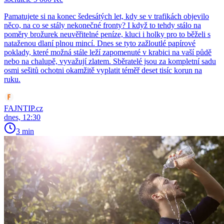
Pamatujete si na konec šedesátých let, kdy se v trafikách objevilo
něco, na co se stály nekonečné fronty? I když to tehdy stálo na
poměry brožurek neuvěřitelné peníze, kluci i holky pro to běželi s
nataženou dlaní plnou mincí. Dnes se tyto zažloutlé papírové
poklady, které možná stále leží zapomenuté v krabici na vaší půdě
nebo na chalupě, vyvažují zlatem. Sběratelé jsou za kompletní sadu
osmi sešitů ochotni okamžitě vyplatit téměř deset tisíc korun na
ruku.
FAJNTIP.cz
dnes, 12:30
3 min