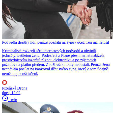
Podvedla desítky lidí, peníze posílala na synův účet. Ten nic netušil
Kriminalisté rozkryli sérii internetových podvodů a obvinili
jednačtyřicetiletou ženu. Podezřelá z Plzně přes internet nabízela
prostřednictvím inzerátů různou elektroniku a po zájemcích
požadovala platbu předem. Zboží však nikdy nedostali. Peníze žena
nechávala posílat na bankovní účet svého syna, který o tom údajně
neměl nejmenší tušení.
Plzeňská Drbna
dnes, 12:02
1 min