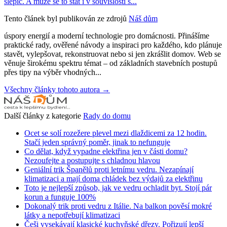
slepic. A může se to stát i v souvislosti s...
Tento článek byl publikován ze zdrojů
Náš dům
úspory energií a moderní technologie pro domácnosti. Přinášíme
praktické rady, ověřené návody a inspiraci pro každého, kdo plánuje
stavět, vylepšovat, rekonstruovat nebo si jen zkrášlit domov. Web se
věnuje širokému spektru témat – od základních stavebních postupů
přes tipy na výběr vhodných...
Všechny články tohoto autora →
Další články z kategorie
Rady do domu
Ocet se solí rozežere plevel mezi dlaždicemi za 12 hodin.
Stačí jeden správný poměr, jinak to nefunguje
Co dělat, když vypadne elektřina jen v části domu?
Nezoufejte a postupujte s chladnou hlavou
Geniální trik Španělů proti letnímu vedru. Nezapínají
klimatizaci a mají doma chládek bez výdajů za elektřinu
Toto je nejlepší způsob, jak ve vedru ochladit byt. Stojí pár
korun a funguje 100%
Dokonalý trik proti vedru z Itálie. Na balkon pověsí mokré
látky a nepotřebují klimatizaci
Češi vysekávají klasické kuchyňské dřezy. Pořizují lepší