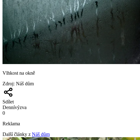
Vlhkost na okně
Zdroj
:
Náš dům
Sdílet
Denní
výzva
0
Reklama
Další články z
Náš dům