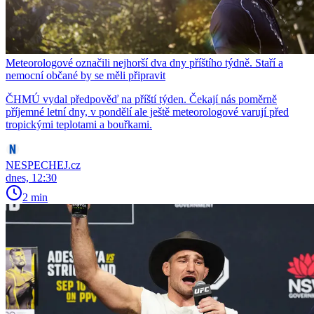
Meteorologové označili nejhorší dva dny příštího týdně. Staří a
nemocní občané by se měli připravit
ČHMÚ vydal předpověď na příští týden. Čekají nás poměrně
příjemné letní dny, v pondělí ale ještě meteorologové varují před
tropickými teplotami a bouřkami.
NESPECHEJ.cz
dnes, 12:30
2 min