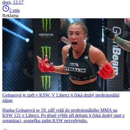
dnes, 12:17
2 min
Reklama
Gelnarová je zpět v KSW. V Liberci ji čeká druhý profesionální
zápas
Hanka Gelnarová se 19. září vrátí do profesionálního MMA na
KSW 121 v Liberci. Po těsné výhře při debutu ji čeká druhý start v
organizaci, soupeřku zatím KSW nezveřejnilo.