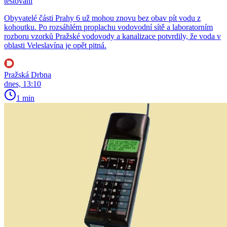
testování
Obyvatelé části Prahy 6 už mohou znovu bez obav pít vodu z
kohoutku. Po rozsáhlém proplachu vodovodní sítě a laboratorním
rozboru vzorků Pražské vodovody a kanalizace potvrdily, že voda v
oblasti Veleslavína je opět pitná.
Pražská Drbna
dnes, 13:10
1 min