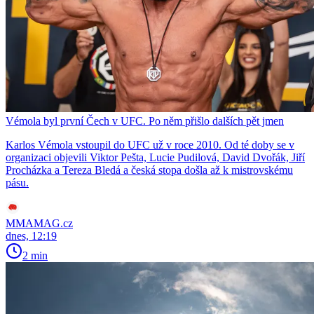
Vémola byl první Čech v UFC. Po něm přišlo dalších pět jmen
Karlos Vémola vstoupil do UFC už v roce 2010. Od té doby se v
organizaci objevili Viktor Pešta, Lucie Pudilová, David Dvořák, Jiří
Procházka a Tereza Bledá a česká stopa došla až k mistrovskému
pásu.
MMAMAG.cz
dnes, 12:19
2 min