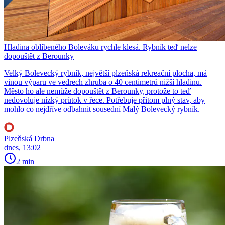
Hladina oblíbeného Boleváku rychle klesá. Rybník teď nelze
dopouštět z Berounky
Velký Bolevecký rybník, největší plzeňská rekreační plocha, má
vinou výparu ve vedrech zhruba o 40 centimetrů nižší hladinu.
Město ho ale nemůže dopouštět z Berounky, protože to teď
nedovoluje nízký průtok v řece. Potřebuje přitom plný stav, aby
mohlo co nejdříve odbahnit sousední Malý Bolevecký rybník.
Plzeňská Drbna
dnes, 13:02
2 min