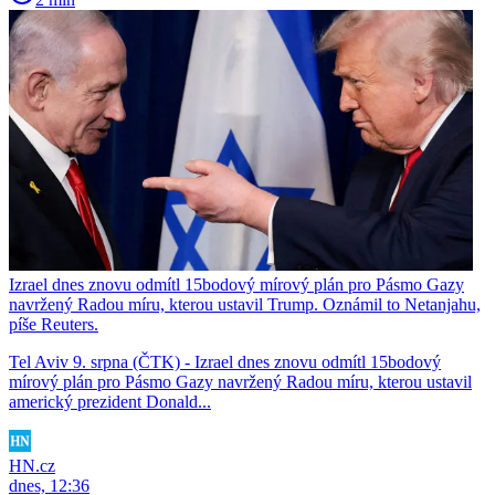
Izrael dnes znovu odmítl 15bodový mírový plán pro Pásmo Gazy
navržený Radou míru, kterou ustavil Trump. Oznámil to Netanjahu,
píše Reuters.
Tel Aviv 9. srpna (ČTK) - Izrael dnes znovu odmítl 15bodový
mírový plán pro Pásmo Gazy navržený Radou míru, kterou ustavil
americký prezident Donald...
HN.cz
dnes, 12:36