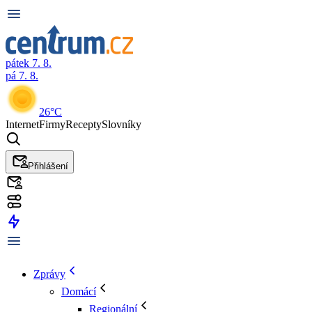
pátek 7. 8.
pá 7. 8.
26°C
Internet
Firmy
Recepty
Slovníky
Přihlášení
Zprávy
Domácí
Regionální