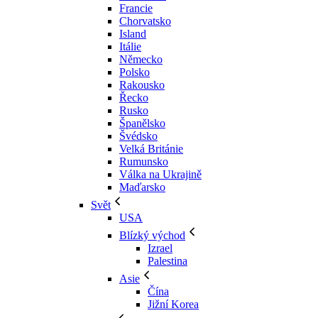
Francie
Chorvatsko
Island
Itálie
Německo
Polsko
Rakousko
Řecko
Rusko
Španělsko
Švédsko
Velká Británie
Rumunsko
Válka na Ukrajině
Maďarsko
Svět
USA
Blízký východ
Izrael
Palestina
Asie
Čína
Jižní Korea