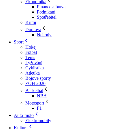
Ekonomika
Finance a burza
Podnikání
Spotřebitel
Krimi
Doprava
Nehody
Sport
Hokej
Fotbal
Tenis
Lyžování
Cyklistika
Atletika
Bojové sporty
ZOH 2026
Basketbal
NBA
Motosport
F1
Auto-moto
Elektromobily
Kultura