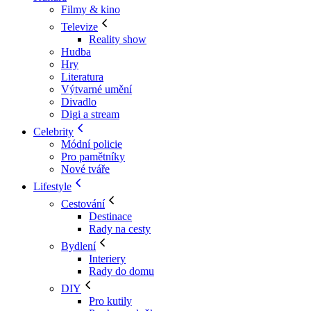
Filmy & kino
Televize
Reality show
Hudba
Hry
Literatura
Výtvarné umění
Divadlo
Digi a stream
Celebrity
Módní policie
Pro pamětníky
Nové tváře
Lifestyle
Cestování
Destinace
Rady na cesty
Bydlení
Interiery
Rady do domu
DIY
Pro kutily