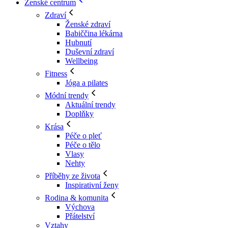
Ženské centrum
Zdraví
Ženské zdraví
Babiččina lékárna
Hubnutí
Duševní zdraví
Wellbeing
Fitness
Jóga a pilates
Módní trendy
Aktuální trendy
Doplňky
Krása
Péče o pleť
Péče o tělo
Vlasy
Nehty
Příběhy ze života
Inspirativní ženy
Rodina & komunita
Výchova
Přátelství
Vztahy