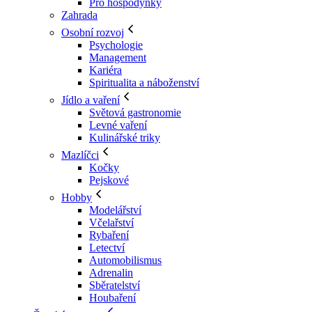
Pro hospodyňky
Zahrada
Osobní rozvoj
Psychologie
Management
Kariéra
Spiritualita a náboženství
Jídlo a vaření
Světová gastronomie
Levné vaření
Kulinářské triky
Mazlíčci
Kočky
Pejskové
Hobby
Modelářství
Včelařství
Rybaření
Letectví
Automobilismus
Adrenalin
Sběratelství
Houbaření