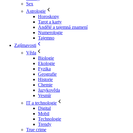
Sex
Astrologie
Horoskopy
Tarot a karty
Andělé a tajemná znamení
Numerologie
Tajemno
Zajímavosti
Věda
Biologie
Ekologie
Fyzika
Geografie
Historie
Chemie
Jazykověda
Vesmír
IT a technologie
Digital
Mobil
Technologie
Trendy
True crime