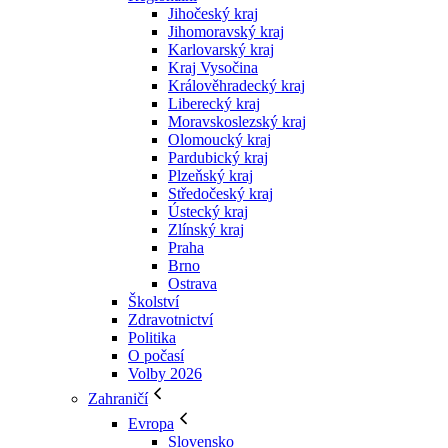
Jihočeský kraj
Jihomoravský kraj
Karlovarský kraj
Kraj Vysočina
Králověhradecký kraj
Liberecký kraj
Moravskoslezský kraj
Olomoucký kraj
Pardubický kraj
Plzeňský kraj
Středočeský kraj
Ústecký kraj
Zlínský kraj
Praha
Brno
Ostrava
Školství
Zdravotnictví
Politika
O počasí
Volby 2026
Zahraničí
Evropa
Slovensko