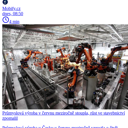
Mobify.cz
dnes, 08:50
4 min
Průmyslová výroba v červnu meziročně stoupla, růst ve stavebnictví
zpomalil
Průmyslová výroba v Česku v červnu meziročně vzrostla o čtyři