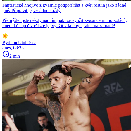
Fantastické hnojivo z kvasnic podpoří růst a květ rostlin jako žádné
jiné. Připravit jej zvládne každý
Přemýšleli jste někdy nad tím, jak lze využít kvasnice mimo koláčů,
knedlíků a pečiva? Lze jej využít v kuchyni, ale i na zahradě!
BydlímeÚtulně.cz
dnes, 08:33
2 min