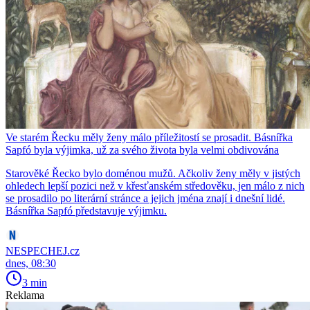
Ve starém Řecku měly ženy málo příležitostí se prosadit. Básnířka
Sapfó byla výjimka, už za svého života byla velmi obdivována
Starověké Řecko bylo doménou mužů. Ačkoliv ženy měly v jistých
ohledech lepší pozici než v křesťanském středověku, jen málo z nich
se prosadilo po literární stránce a jejich jména znají i dnešní lidé.
Básnířka Sapfó představuje výjimku.
NESPECHEJ.cz
dnes, 08:30
3 min
Reklama