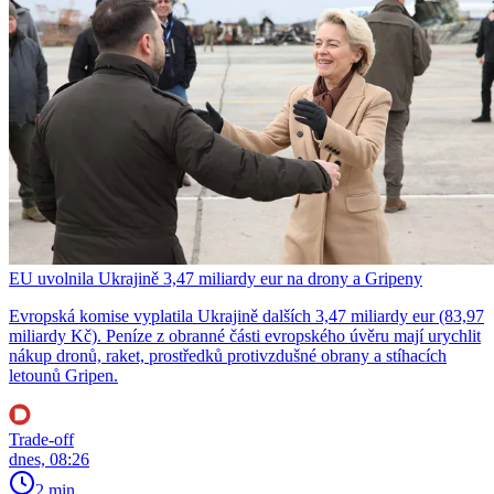
EU uvolnila Ukrajině 3,47 miliardy eur na drony a Gripeny
Evropská komise vyplatila Ukrajině dalších 3,47 miliardy eur (83,97
miliardy Kč). Peníze z obranné části evropského úvěru mají urychlit
nákup dronů, raket, prostředků protivzdušné obrany a stíhacích
letounů Gripen.
Trade-off
dnes, 08:26
2 min