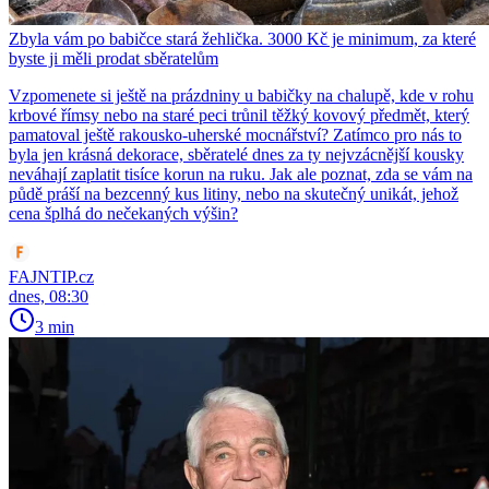
Zbyla vám po babičce stará žehlička. 3000 Kč je minimum, za které
byste ji měli prodat sběratelům
Vzpomenete si ještě na prázdniny u babičky na chalupě, kde v rohu
krbové římsy nebo na staré peci trůnil těžký kovový předmět, který
pamatoval ještě rakousko-uherské mocnářství? Zatímco pro nás to
byla jen krásná dekorace, sběratelé dnes za ty nejvzácnější kousky
neváhají zaplatit tisíce korun na ruku. Jak ale poznat, zda se vám na
půdě práší na bezcenný kus litiny, nebo na skutečný unikát, jehož
cena šplhá do nečekaných výšin?
FAJNTIP.cz
dnes, 08:30
3 min