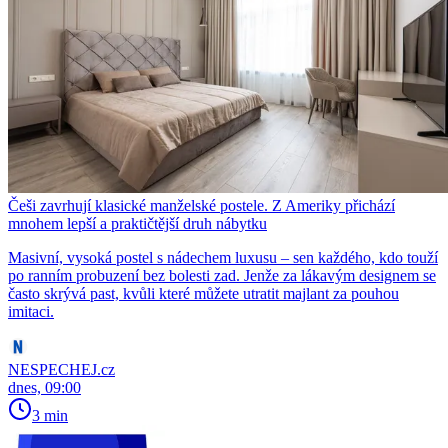
Češi zavrhují klasické manželské postele. Z Ameriky přichází
mnohem lepší a praktičtější druh nábytku
Masivní, vysoká postel s nádechem luxusu – sen každého, kdo touží
po ranním probuzení bez bolesti zad. Jenže za lákavým designem se
často skrývá past, kvůli které můžete utratit majlant za pouhou
imitaci.
NESPECHEJ.cz
dnes, 09:00
3 min