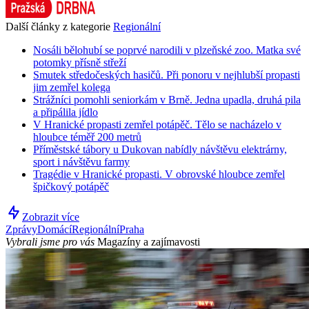
Další články z kategorie
Regionální
Nosáli bělohubí se poprvé narodili v plzeňské zoo. Matka své
potomky přísně střeží
Smutek středočeských hasičů. Při ponoru v nejhlubší propasti
jim zemřel kolega
Strážníci pomohli seniorkám v Brně. Jedna upadla, druhá pila
a připálila jídlo
V Hranické propasti zemřel potápěč. Tělo se nacházelo v
hloubce téměř 200 metrů
Příměstské tábory u Dukovan nabídly návštěvu elektrárny,
sport i návštěvu farmy
Tragédie v Hranické propasti. V obrovské hloubce zemřel
špičkový potápěč
Zobrazit více
Zprávy
Domácí
Regionální
Praha
Vybrali jsme pro vás
Magazíny a zajímavosti