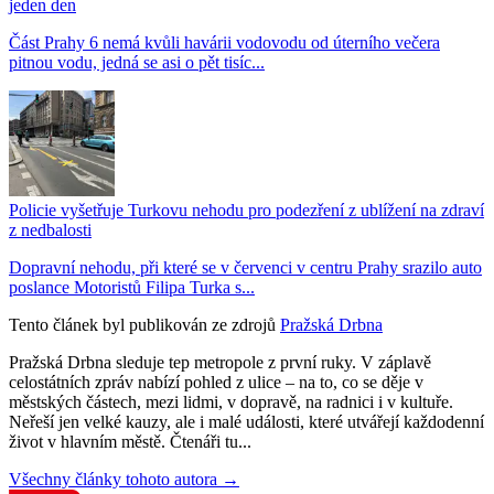
jeden den
Část Prahy 6 nemá kvůli havárii vodovodu od úterního večera
pitnou vodu, jedná se asi o pět tisíc...
Policie vyšetřuje Turkovu nehodu pro podezření z ublížení na zdraví
z nedbalosti
Dopravní nehodu, při které se v červenci v centru Prahy srazilo auto
poslance Motoristů Filipa Turka s...
Tento článek byl publikován ze zdrojů
Pražská Drbna
Pražská Drbna sleduje tep metropole z první ruky. V záplavě
celostátních zpráv nabízí pohled z ulice – na to, co se děje v
městských částech, mezi lidmi, v dopravě, na radnici i v kultuře.
Neřeší jen velké kauzy, ale i malé události, které utvářejí každodenní
život v hlavním městě. Čtenáři tu...
Všechny články tohoto autora →