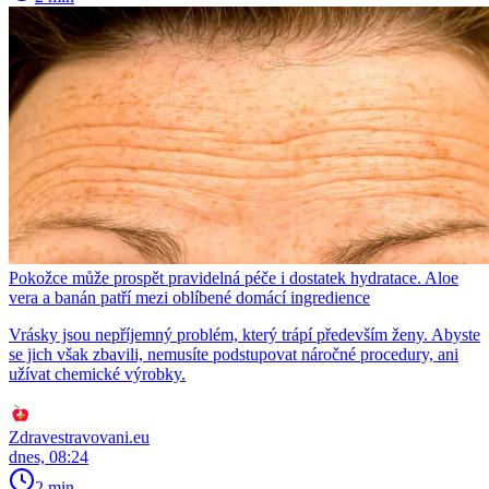
Pokožce může prospět pravidelná péče i dostatek hydratace. Aloe
vera a banán patří mezi oblíbené domácí ingredience
Vrásky jsou nepříjemný problém, který trápí především ženy. Abyste
se jich však zbavili, nemusíte podstupovat náročné procedury, ani
užívat chemické výrobky.
Zdravestravovani.eu
dnes, 08:24
2 min