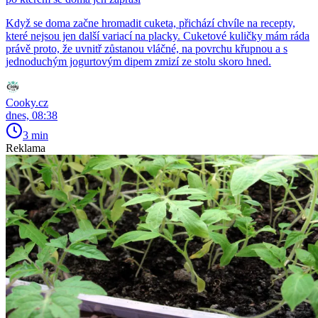
Když se doma začne hromadit cuketa, přichází chvíle na recepty,
které nejsou jen další variací na placky. Cuketové kuličky mám ráda
právě proto, že uvnitř zůstanou vláčné, na povrchu křupnou a s
jednoduchým jogurtovým dipem zmizí ze stolu skoro hned.
Cooky.cz
dnes, 08:38
3 min
Reklama