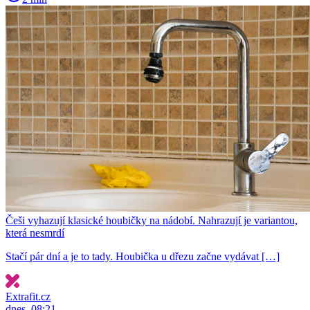
Češi vyhazují klasické houbičky na nádobí. Nahrazují je variantou,
která nesmrdí
Stačí pár dní a je to tady. Houbička u dřezu začne vydávat […]
Extrafit.cz
dnes, 08:21