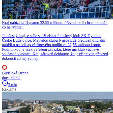
Kraj nabízí za Dynamo 32,55 milionu. Převod akcií chce dokončit
co nejrychleji
Jihočeský kraj se stále snaží získat fotbslový klub SK Dynamo
České Budějovice. Majitelce klubu Nnece Ede předložil oficiální
nabídku na odkup většinového podílu za 32,55 milionu korun.
Podmínkou je však vyřešení závazků, které má klub vůči své
současné vlastnici. Kraj zároveň deklaruje, že je připraven převzetí
dokončit co nejrychleji.
Budějcká Drbna
dnes, 09:02
3 min
Reklama