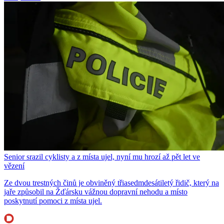
Senior srazil cyklisty a z místa ujel, nyní mu hrozí až pět let ve
vězení
Ze dvou trestných činů je obviněný třiasedmdesátiletý řidič, který na
jaře způsobil na Žďársku vážnou dopravní nehodu a místo
poskytnutí pomoci z místa ujel.