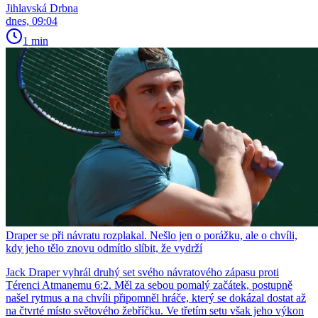
Jihlavská Drbna
dnes, 09:04
1 min
Draper se při návratu rozplakal. Nešlo jen o porážku, ale o chvíli,
kdy jeho tělo znovu odmítlo slíbit, že vydrží
Jack Draper vyhrál druhý set svého návratového zápasu proti
Térenci Atmanemu 6:2. Měl za sebou pomalý začátek, postupně
našel rytmus a na chvíli připomněl hráče, který se dokázal dostat až
na čtvrté místo světového žebříčku. Ve třetím setu však jeho výkon