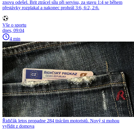
znovu odešel. Brit ztrácel sílu při servisu, za stavu 1:4 se během
přestávky rozplakal a nakonec prohrál 3:6, 6:2, 2:6.
Vše o sportu
dnes, 09:04
4 min
Řidičák letos propadne 284 tisícům motoristů. Nový si mohou
vyřídit z domova