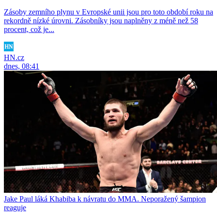
Zásoby zemního plynu v Evropské unii jsou pro toto období roku na
rekordně nízké úrovni. Zásobníky jsou naplněny z méně než 58
procent, což je...
HN.cz
dnes, 08:41
Jake Paul láká Khabiba k návratu do MMA. Neporažený šampion
reaguje