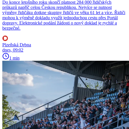
Do konce letošního roku skončí platnost 284 000 řidičských
průkazů napříč celou Českou republikou. Nejvíce se nutnost
výměny řidičáku dotkne skupiny řidičů ve věku 61 let a více. Řidiči
mohou k výměně dokladu využít jednoduchou cestu přes Portál
dopravy. Elektronické podání žádosti o nový doklad je rychlé a
bezpečné.
Plzeňská Drbna
dnes, 09:02
1 min