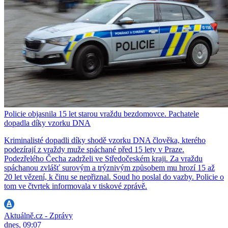
Policie objasnila 15 let starou vraždu bezdomovce. Pachatele
dopadla díky vzorku DNA
Kriminalisté dopadli díky shodě vzorku DNA člověka, kterého
podezírají z vraždy muže spáchané před 15 lety v Praze.
Podezřelého Čecha zadrželi ve Středočeském kraji. Za vraždu
spáchanou zvlášť surovým a trýznivým způsobem mu hrozí 15 až
20 let vězení, k činu se nepřiznal. Soud ho poslal do vazby. Policie o
tom ve čtvrtek informovala v tiskové zprávě.
Aktuálně.cz - Zprávy
dnes, 09:07