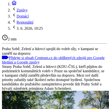
Zprávy
Domácí
Regionální
3. 6. 2026, 10:25
2 min
Praha Sobě, Zelení a lidovci spojili do voleb síly, v kampani se
zaměří na dopravu
Přidejte si obsah Centrum.cz do oblíbených zdrojů pro Google
hledání a Google zprávy
Strany Praha Sobě, Zelení a lidovci (KDU-ČSL), kteří půjdou do
podzimních komunálních voleb v Praze na společné kandidátce, se
v kampani chtějí zaměřit především na dopravu. Mezi své další
priority zařadily také školství nebo dostupné bydlení. Společnou
kandidátku do pražského zastupitelstva povede lídr Prahy Sobě a
bývalý náměstek primátora Adam Scheinherr.