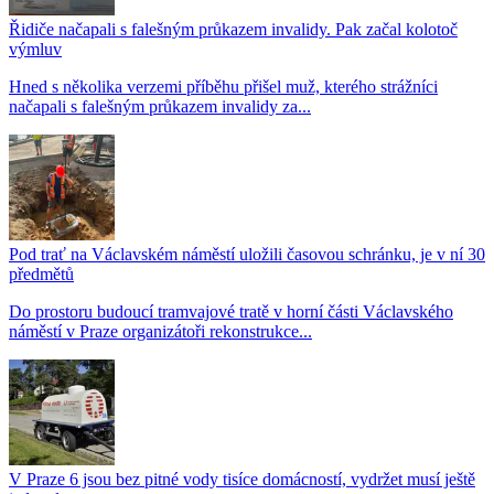
Řidiče načapali s falešným průkazem invalidy. Pak začal kolotoč
výmluv
Hned s několika verzemi příběhu přišel muž, kterého strážníci
načapali s falešným průkazem invalidy za...
Pod trať na Václavském náměstí uložili časovou schránku, je v ní 30
předmětů
Do prostoru budoucí tramvajové tratě v horní části Václavského
náměstí v Praze organizátoři rekonstrukce...
V Praze 6 jsou bez pitné vody tisíce domácností, vydržet musí ještě