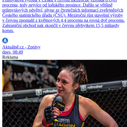
procenta, tedy nejvíce od loňského prosince. Dařilo se většině
průmyslových odvětví, plyne ze čtvrtečních informací zveřejněných
Českého statistického úřadu (ČSÚ). Meziroční růst stavební výroby
v červnu zpomalil z květnových 4,4 procenta na rovná dvě procenta.
Zahraniční obchod pak skončil v červnu přebytkem 15,5 miliardy
korun.
Aktuálně.cz - Zprávy
dnes, 08:49
Reklama