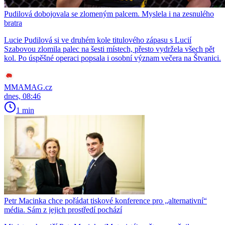
Pudilová dobojovala se zlomeným palcem. Myslela i na zesnulého
bratra
Lucie Pudilová si ve druhém kole titulového zápasu s Lucií
Szabovou zlomila palec na šesti místech, přesto vydržela všech pět
kol. Po úspěšné operaci popsala i osobní význam večera na Štvanici.
MMAMAG.cz
dnes, 08:46
1 min
Petr Macinka chce pořádat tiskové konference pro „alternativní“
média. Sám z jejich prostředí pochází