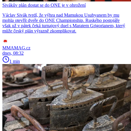
Sivákův plán dostat se do ONE je v ohrožení
Václav Sivák tvrdí, že výhra nad Mamukou Usubyanem by mu
mohla otevřít dveře do ONE Championship. Ruského postojáře
však už v pátek čeká turnajový duel s Maratem Grigorianem, který
může český plán výrazně zkomplikovat.
MMAMAG.cz
dnes, 08:32
1 min