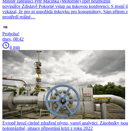
Ministr zahraničí Petr Macinka (Motoristé) opět neumožnil
novinářce Zdislavě Pokorné vstup na tiskovou konferenci. S ironií jí
vzkázal, že pro ni uspořádá tiskovku pro konspirátory. Sám přitom z
prostředí reálné…
Proboha!
dnes, 08:42
4 min
Evropě hrozí citelné zdražení plynu, varují analytici. Zásobníky jsou
poloprázdné, situace připomíná krizi z roku 2022