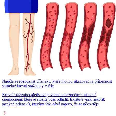
Naučte se rozpoznat příznaky, které mohou ukazovat na přítomnost
smrtelné krevní sraženiny v těle
Krevní sraženina představuje velmi nebezpečné a záludné
onemocnění, které je složité včas odhalit. Existuje však několik
jasných příznaků, kterými tělo dává najevo, že se něco děje.