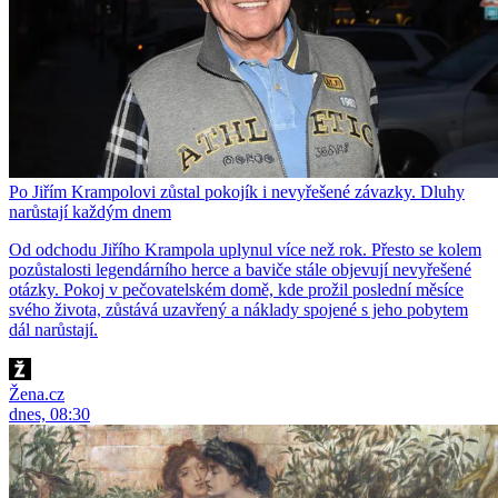
Po Jiřím Krampolovi zůstal pokojík i nevyřešené závazky. Dluhy
narůstají každým dnem
Od odchodu Jiřího Krampola uplynul více než rok. Přesto se kolem
pozůstalosti legendárního herce a baviče stále objevují nevyřešené
otázky. Pokoj v pečovatelském domě, kde prožil poslední měsíce
svého života, zůstává uzavřený a náklady spojené s jeho pobytem
dál narůstají.
Žena.cz
dnes, 08:30