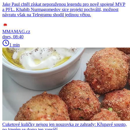
Jake Paul chtěl získat neporaženou legendu pro nově spojené MVP
a PFL. Khabib Nurmagomedov sice projekt pochválil, možnost
návratu však na Telegramu shodil jedinou větou.
MMAMAG.cz
dnes, 08:40
1 min
Cuketové kuličky nejsou jen nouzovka ze zahrady: Křupavé sousto,
po kterém se doma jen zapráší