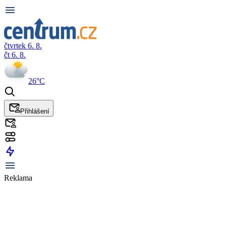
čtvrtek 6. 8.
čt 6. 8.
26°C
Přihlášení
Reklama