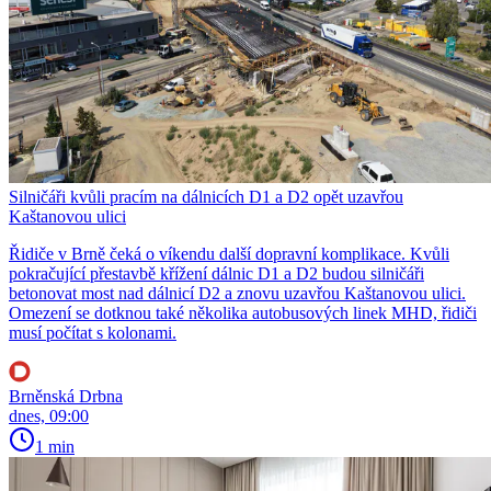
Silničáři kvůli pracím na dálnicích D1 a D2 opět uzavřou
Kaštanovou ulici
Řidiče v Brně čeká o víkendu další dopravní komplikace. Kvůli
pokračující přestavbě křížení dálnic D1 a D2 budou silničáři
betonovat most nad dálnicí D2 a znovu uzavřou Kaštanovou ulici.
Omezení se dotknou také několika autobusových linek MHD, řidiči
musí počítat s kolonami.
Brněnská Drbna
dnes, 09:00
1 min