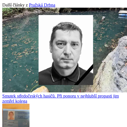
Další články z
Pražská Drbna
Smutek středočeských hasičů. Při ponoru v nejhlubší propasti jim
zemřel kolega