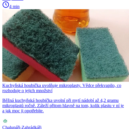
4 min
Kuchyňská houbička uvolňuje mikroplasty. Vědce překvapilo, co
rozhoduje o jejich množství
Běžná kuchyňská houbička uvolní při mytí nádobí až 4,2 gramu
mikroplastů ročně. Záleží přitom hlavně na tom, kolik plastu v ní je
a jak moc ji opotřebíte.
Chalupáři-Zahrádkáři