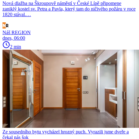
Nová dlažba na Škroupově náměstí v České Lípě připomene
zaniklý kostel sv. Petra a Pavla, který tam do ničivého požáru v roce
1820 stával.…
Náš REGION
dnes, 06:00
2 min
Ze sousedního bytu vycházel hrozný puch. Vyrazili jsme dveře a
čekal nás šok