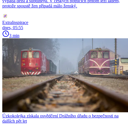
vypadá delší a subtilnější. V českých botnících přitom leží ladem,
protože spoustě žen připadá málo ženský.
ExtraInspirace
dnes, 05:55
3 min
Úzkokolejka získala osvědčení Drážního úřadu o bezpečnosti na
dalších pět let