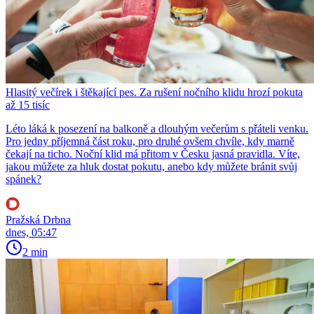
Hlasitý večírek i štěkající pes. Za rušení nočního klidu hrozí pokuta
až 15 tisíc
Léto láká k posezení na balkoně a dlouhým večerům s přáteli venku.
Pro jedny příjemná část roku, pro druhé ovšem chvíle, kdy marně
čekají na ticho. Noční klid má přitom v Česku jasná pravidla. Víte,
jakou můžete za hluk dostat pokutu, anebo kdy můžete bránit svůj
spánek?
Pražská Drbna
dnes, 05:47
2 min