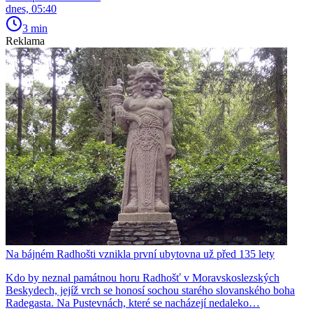
dnes, 05:40
3 min
Reklama
Na bájném Radhošti vznikla první ubytovna už před 135 lety
Kdo by neznal památnou horu Radhošť v Moravskoslezských
Beskydech, jejíž vrch se honosí sochou starého slovanského boha
Radegasta. Na Pustevnách, které se nacházejí nedaleko…