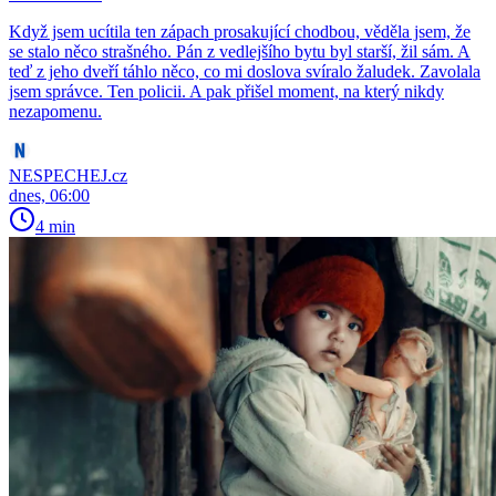
Když jsem ucítila ten zápach prosakující chodbou, věděla jsem, že
se stalo něco strašného. Pán z vedlejšího bytu byl starší, žil sám. A
teď z jeho dveří táhlo něco, co mi doslova svíralo žaludek. Zavolala
jsem správce. Ten policii. A pak přišel moment, na který nikdy
nezapomenu.
NESPECHEJ.cz
dnes, 06:00
4 min