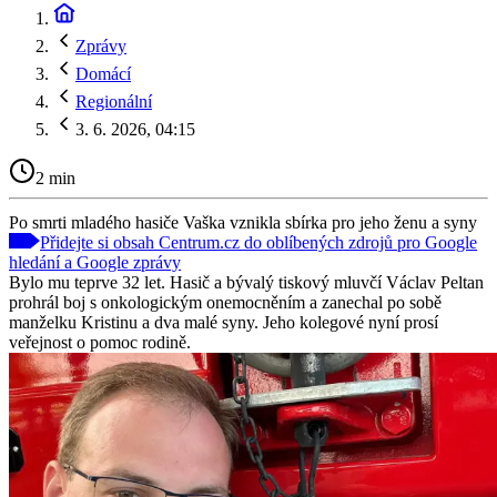
Zprávy
Domácí
Regionální
3. 6. 2026, 04:15
2 min
Po smrti mladého hasiče Vaška vznikla sbírka pro jeho ženu a syny
Přidejte si obsah Centrum.cz do oblíbených zdrojů pro Google
hledání a Google zprávy
Bylo mu teprve 32 let. Hasič a bývalý tiskový mluvčí Václav Peltan
prohrál boj s onkologickým onemocněním a zanechal po sobě
manželku Kristinu a dva malé syny. Jeho kolegové nyní prosí
veřejnost o pomoc rodině.