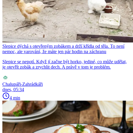
Slepice dýchá s otevřeným zobákem a drží křídla od těla. To není
nemoc, ale varování, že máte jen pár hodin na záchranu
Slepice se nepotí. Když jí začne být horko, jediné, co může udělat,
je otevřít zobák a zrychlit dech. A právě v tom je problém.
Chalupáři-Zahrádkáři
dnes, 05:34
4 min