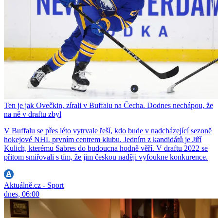
Ten je jak Ovečkin, zírali v Buffalu na Čecha. Dodnes nechápou, že
na ně v draftu zbyl
V Buffalu se přes léto vytrvale řeší, kdo bude v nadcházející sezoně
hokejové NHL prvním centrem klubu. Jedním z kandidátů je Jiří
Kulich, kterému Sabres do budoucna hodně věří. V draftu 2022 se
přitom smiřovali s tím, že jim českou naději vyfoukne konkurence.
Aktuálně.cz - Sport
dnes, 06:00