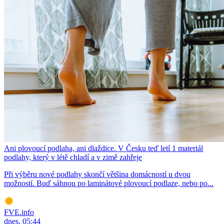
Ani plovoucí podlaha, ani dlaždice. V Česku teď letí 1 materiál
podlahy, který v létě chladí a v zimě zahřeje
Při výběru nové podlahy skončí většina domácností u dvou
možností. Buď sáhnou po laminátové plovoucí podlaze, nebo po...
FVE.info
dnes, 05:44