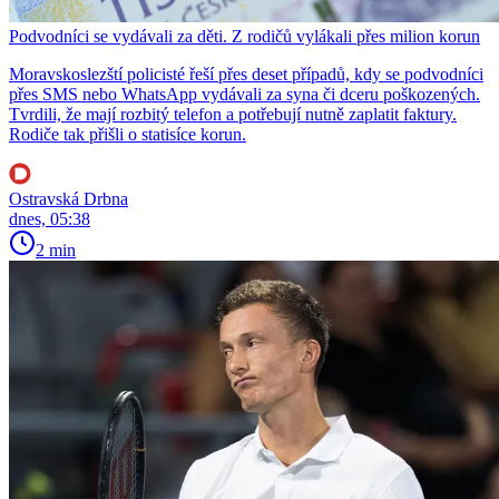
Podvodníci se vydávali za děti. Z rodičů vylákali přes milion korun
Moravskoslezští policisté řeší přes deset případů, kdy se podvodníci
přes SMS nebo WhatsApp vydávali za syna či dceru poškozených.
Tvrdili, že mají rozbitý telefon a potřebují nutně zaplatit faktury.
Rodiče tak přišli o statisíce korun.
Ostravská Drbna
dnes, 05:38
2 min