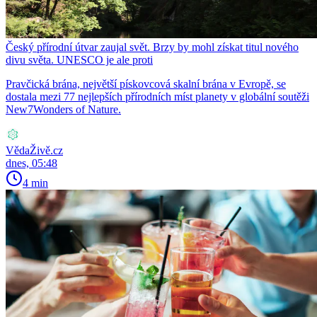
Český přírodní útvar zaujal svět. Brzy by mohl získat titul nového
divu světa. UNESCO je ale proti
Pravčická brána, největší pískovcová skalní brána v Evropě, se
dostala mezi 77 nejlepších přírodních míst planety v globální soutěži
New7Wonders of Nature.
VědaŽivě.cz
dnes, 05:48
4 min