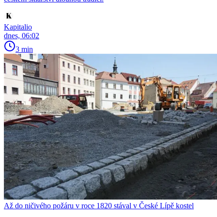
Kapitalio
dnes, 06:02
3 min
Až do ničivého požáru v roce 1820 stával v České Lípě kostel