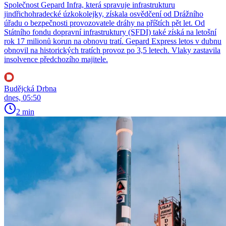
Společnost Gepard Infra, která spravuje infrastrukturu
jindřichohradecké úzkokolejky, získala osvědčení od Drážního
úřadu o bezpečnosti provozovatele dráhy na příštích pět let. Od
Státního fondu dopravní infrastruktury (SFDI) také získá na letošní
rok 17 milionů korun na obnovu tratí. Gepard Express letos v dubnu
obnovil na historických tratích provoz po 3,5 letech. Vlaky zastavila
insolvence předchozího majitele.
Budějcká Drbna
dnes, 05:50
2 min