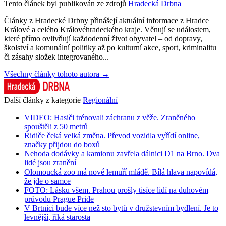
Tento článek byl publikován ze zdrojů
Hradecká Drbna
Články z Hradecké Drbny přinášejí aktuální informace z Hradce
Králové a celého Královéhradeckého kraje. Věnují se událostem,
které přímo ovlivňují každodenní život obyvatel – od dopravy,
školství a komunální politiky až po kulturní akce, sport, kriminalitu
či zásahy složek integrovaného...
Všechny články tohoto autora →
Další články z kategorie
Regionální
VIDEO: Hasiči trénovali záchranu z věže. Zraněného
spouštěli z 50 metrů
Řidiče čeká velká změna. Převod vozidla vyřídí online,
značky přijdou do boxů
Nehoda dodávky a kamionu zavřela dálnici D1 na Brno. Dva
lidé jsou zranění
Olomoucká zoo má nové lemuří mládě. Bílá hlava napovídá,
že jde o samce
FOTO: Lásku všem. Prahou prošly tisíce lidí na duhovém
průvodu Prague Pride
V Brtnici bude více než sto bytů v družstevním bydlení. Je to
levnější, říká starosta