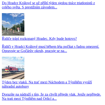
Do Hradce Králové se už příští týden sjedou tisíce triatlonistů z
celého světa. S prestižním závodem...
Řidiče trápí rozkopaný Hradec. Kdy bude hotovo?
Řidiči v Hradci Králové musí během léta počítat s řadou omezení.
Opravuje se Gočárův okruh, pracuje se na...
Týden bez vlaků. Na trať mezi Náchodem a Týništěm vyráží
náhradní autobusy
Dorazíte na nádraží s tím, že za chvíli přijede vlak. Jenže nepřijede.
Na trati mezi Týništěm nad Orlicí a...