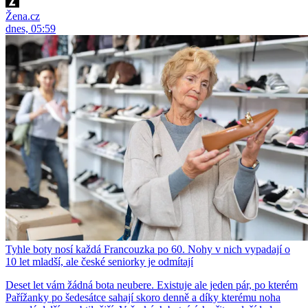
Žena.cz
dnes, 05:59
Tyhle boty nosí každá Francouzka po 60. Nohy v nich vypadají o
10 let mladší, ale české seniorky je odmítají
Deset let vám žádná bota neubere. Existuje ale jeden pár, po kterém
Pařížanky po šedesátce sahají skoro denně a díky kterému noha