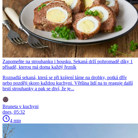
Zapomeňte na strouhanku i housku. Sekaná drží pohromadě díky 1
přísadě, kterou má doma každý řezník
Rozpadlá sekaná, která se při krájení láme na drobky, potká dřív
nebo později skoro každou kuchyni. Většina lidí na to reaguje další
hrstí strouhanky a pak se diví, že je...
Bruneta v kuchyni
dnes, 05:32
4 min