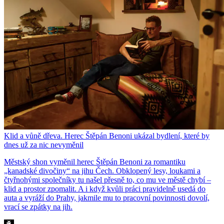
Klid a vůně dřeva. Herec Štěpán Benoni ukázal bydlení, které by
dnes už za nic nevyměnil
Městský shon vyměnil herec Štěpán Benoni za romantiku
„kanadské divočiny“ na jihu Čech. Obklopený lesy, loukami a
čtyřnohými společníky tu našel přesně to, co mu ve městě chybí –
klid a prostor zpomalit. A i když kvůli práci pravidelně usedá do
auta a vyráží do Prahy, jakmile mu to pracovní povinnosti dovolí,
vrací se zpátky na jih.