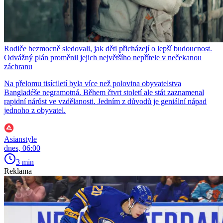
Rodiče bezmocně sledovali, jak děti přicházejí o lepší budoucnost.
Odvážný plán proměnil jejich největšího nepřítele v nečekanou
záchranu
Na přelomu tisíciletí byla více než polovina obyvatelstva
Bangladéše negramotná. Během čtvrt století ale stát zaznamenal
rapidní nárůst ve vzdělanosti. Jedním z důvodů je geniální nápad
jednoho z obyvatel.
Asianstyle
dnes, 06:00
3 min
Reklama