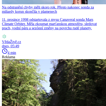
Na odstranění chyby měli skoro rok. Přesto nakonec sonda za
miliardy korun skončila v plamenech
11. prosince 1998 odstartovala z mysu Canaveral sonda Mars
Climate Orbiter. Měla zkoumat marťanskou atmosféru, sledovat
prach, vodní páru a sezónní změny na povrchu rudé planety.
VědaŽivě.cz
dnes, 05:49
4 min
Reklama