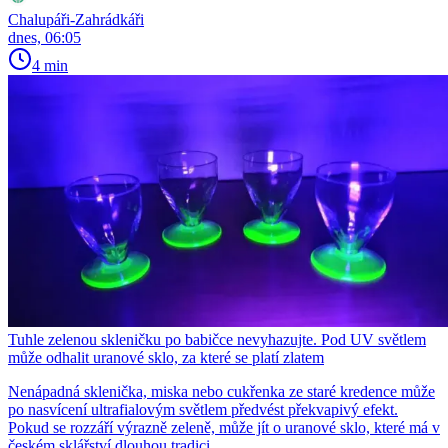
Chalupáři-Zahrádkáři
dnes, 06:05
4 min
Tuhle zelenou skleničku po babičce nevyhazujte. Pod UV světlem
může odhalit uranové sklo, za které se platí zlatem
Nenápadná sklenička, miska nebo cukřenka ze staré kredence může
po nasvícení ultrafialovým světlem předvést překvapivý efekt.
Pokud se rozzáří výrazně zeleně, může jít o uranové sklo, které má v
českém sklářství dlouhou tradici.