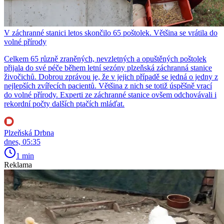
V záchranné stanici letos skončilo 65 poštolek. Většina se vrátila do
volné přírody
Celkem 65 různě zraněných, nevzletných a opuštěných poštolek
přijala do své péče během letní sezóny plzeňská záchranná stanice
živočichů. Dobrou zprávou je, že v jejich případě se jedná o jedny z
nejlepších zvířecích pacientů. Většina z nich se totiž úspěšně vrací
do volné přírody. Experti ze záchranné stanice ovšem odchovávali i
rekordní počty dalších ptačích mláďat.
Plzeňská Drbna
dnes, 05:35
1 min
Reklama