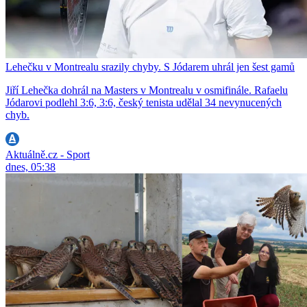
Lehečku v Montrealu srazily chyby. S Jódarem uhrál jen šest gamů
Jiří Lehečka dohrál na Masters v Montrealu v osmifinále. Rafaelu
Jódarovi podlehl 3:6, 3:6, český tenista udělal 34 nevynucených
chyb.
Aktuálně.cz - Sport
dnes, 05:38