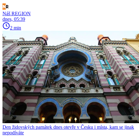
Náš REGION
dnes, 05:39
2 min
Den židovských památek dnes otevře v Česku i místa, kam se jinak
nepodíváte