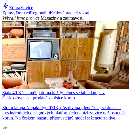
Zobrazit více
Zprávy
Domácí
Regionální
Králověhradecký kraj
Vybrali jsme pro vás
Magazíny a zajímavosti
Stála 40 Kčs a měl ji doma každý. Dnes se tahle lampa z
Československa prodává za tisíce korun
Stolní lampa Napako typ 0513, přezdívaná „Jeptiška“, se dnes na
mezinárodních designových platformách nabízí za více než osm tisíc
korun. Na českém bazaru přitom stejný model seženete za dva.