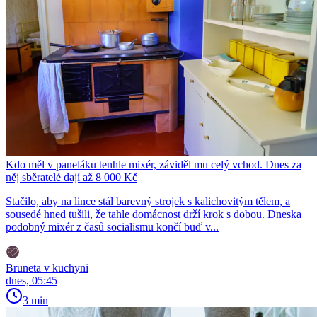
Kdo měl v paneláku tenhle mixér, záviděl mu celý vchod. Dnes za
něj sběratelé dají až 8 000 Kč
Stačilo, aby na lince stál barevný strojek s kalichovitým tělem, a
sousedé hned tušili, že tahle domácnost drží krok s dobou. Dneska
podobný mixér z časů socialismu končí buď v...
Bruneta v kuchyni
dnes, 05:45
3 min