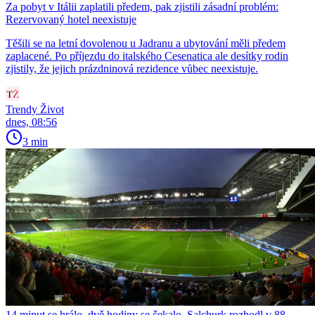
Za pobyt v Itálii zaplatili předem, pak zjistili zásadní problém:
Rezervovaný hotel neexistuje
Těšili se na letní dovolenou u Jadranu a ubytování měli předem
zaplacené. Po příjezdu do italského Cesenatica ale desítky rodin
zjistily, že jejich prázdninová rezidence vůbec neexistuje.
Trendy Život
dnes, 08:56
3 min
14 minut se hrálo, dvě hodiny se čekalo. Salcburk rozhodl v 88.