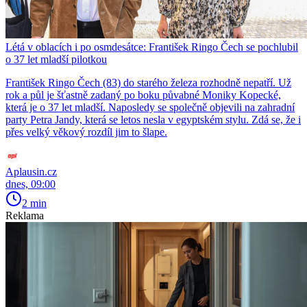
Létá v oblacích i po osmdesátce: František Ringo Čech se pochlubil
o 37 let mladší pilotkou
František Ringo Čech (83) do starého železa rozhodně nepatří. Už
rok a půl je šťastně zadaný po boku půvabné Moniky Kopecké,
která je o 37 let mladší. Naposledy se společně objevili na zahradní
party Petra Jandy, která se letos nesla v egyptském stylu. Zdá se, že i
přes velký věkový rozdíl jim to šlape.
Aplausin.cz
dnes, 09:00
2 min
Reklama