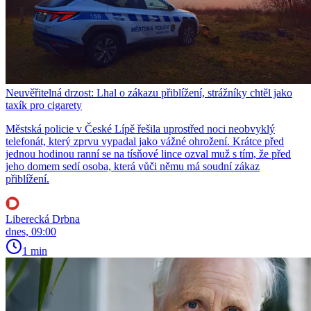
Neuvěřitelná drzost: Lhal o zákazu přiblížení, strážníky chtěl jako
taxík pro cigarety
Městská policie v České Lípě řešila uprostřed noci neobvyklý
telefonát, který zprvu vypadal jako vážné ohrožení. Krátce před
jednou hodinou ranní se na tísňové lince ozval muž s tím, že před
jeho domem sedí osoba, která vůči němu má soudní zákaz
přiblížení.
Liberecká Drbna
dnes, 09:00
1 min