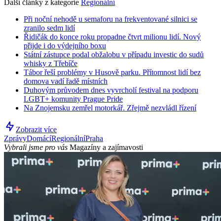
Další články z kategorie
Regionální
Při noční nehodě u semaforu na frekventované silnici se
zranilo sedm lidí
Řidičák do konce roku propadne čtvrt milionu lidí. Nový
přijde i do výdejního boxu
Státní zástupce podal obžalobu v případu investic do sudů
whisky z Třebíče
Tábor řeší problémy v Husově parku. Přítomnost lidí bez
domova vadí řadě místních
Duhovým průvodem dnes vyvrcholí festival na podporu
LGBT+ komunity Prague Pride
Na Znojemsku zemřel motorkář. Zřejmě nezvládl řízení
Zobrazit více
Zprávy
Domácí
Regionální
Praha
Vybrali jsme pro vás
Magazíny a zajímavosti