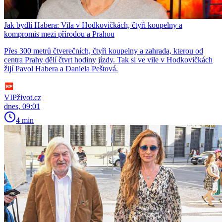
Jak bydlí Habera: Vila v Hodkovičkách, čtyři koupelny a
kompromis mezi přírodou a Prahou
Přes 300 metrů čtverečních, čtyři koupelny a zahrada, kterou od
centra Prahy dělí čtvrt hodiny jízdy. Tak si ve vile v Hodkovičkách
žijí Pavol Habera a Daniela Peštová.
VIPživot.cz
dnes, 09:01
4 min