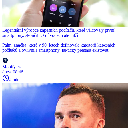
Legendární výrobce kapesních počítačů, které válcovaly první
smartphony, skončil. O důvodech ale mlčí
Palm, značka, která v 90. letech definovala kategorii kapesních
počítačů a ovlivnila smartphony, fakticky přestala existovat.
Mobify.cz
dnes, 08:46
4 min