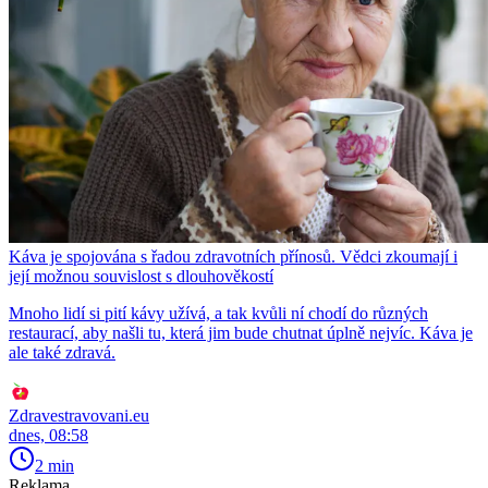
Káva je spojována s řadou zdravotních přínosů. Vědci zkoumají i
její možnou souvislost s dlouhověkostí
Mnoho lidí si pití kávy užívá, a tak kvůli ní chodí do různých
restaurací, aby našli tu, která jim bude chutnat úplně nejvíc. Káva je
ale také zdravá.
Zdravestravovani.eu
dnes, 08:58
2 min
Reklama