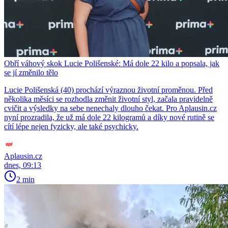
Obří váhový skok Lucie Polišenské: Má dole 22 kilo a popsala, jak
se jí změnilo tělo
Lucie Polišenská (40) prochází výraznou životní proměnou. Před
několika měsíci se rozhodla změnit životní styl, začala pravidelně
cvičit a výsledky na sebe nenechaly dlouho čekat. Pro Aplausin.cz
nyní prozradila, že už má dole 22 kilogramů a díky nové rutině se
cítí lépe nejen fyzicky, ale také psychicky.
Aplausin.cz
dnes, 09:13
2 min