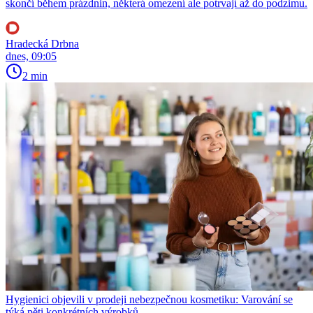
skončí během prázdnin, některá omezení ale potrvají až do podzimu.
Hradecká Drbna
dnes, 09:05
2 min
Hygienici objevili v prodeji nebezpečnou kosmetiku: Varování se
týká pěti konkrétních výrobků