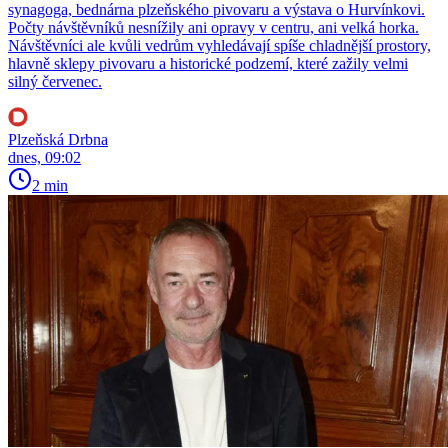
synagoga, bednárna plzeňského pivovaru a výstava o Hurvínkovi.
Počty návštěvníků nesnížily ani opravy v centru, ani velká horka.
Návštěvníci ale kvůli vedrům vyhledávají spíše chladnější prostory,
hlavně sklepy pivovaru a historické podzemí, které zažily velmi
silný červenec.
Plzeňská Drbna
dnes, 09:02
2 min