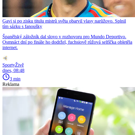
Gavi si po zisku titulu mistrů světa obarvil vlasy narůžovo. Splnil
tím sázku s fanoušky
Španělský záložník dal slovo v rozhovoru pro Mundo Deportivo.
Osmnáct dní po finále ho dodržel, fuchsiově růžová selfíčka obletěla
internet.
SportyŽivě
dnes, 08:48
3 min
Reklama