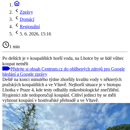
Zprávy
Domácí
Regionální
5. 6. 2026, 15:16
1 min
Po deštích je v koupalištích horší voda, na Lhotce by se lidé vůbec
koupat neměli
Přidejte si obsah Centrum.cz do oblíbených zdrojů pro Google
hledání a Google zprávy
Deště na konci minulého týdne zhoršily kvalitu vody v některých
pražských koupalištích a ve Vltavě. Nejhorší situace je v biotopu
Lhotka v Praze 4, kde testy odhalily mikrobiologické znečištění.
Hygienici zde nedoporučují koupání. Citliví jedinci by se měli
vyhnout koupání v hostivařské přehradě a ve Vltavě.