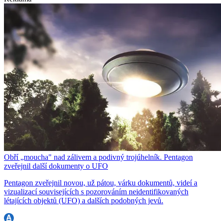
Obří „moucha" nad zálivem a podivný trojúhelník. Pentagon
zveřejnil další dokumenty o UFO
Pentagon zveřejnil novou, už pátou, várku dokumentů, videí a
vizualizací souvisejících s pozorováním neidentifikovaných
létajících objektů (UFO) a dalších podobných jevů.