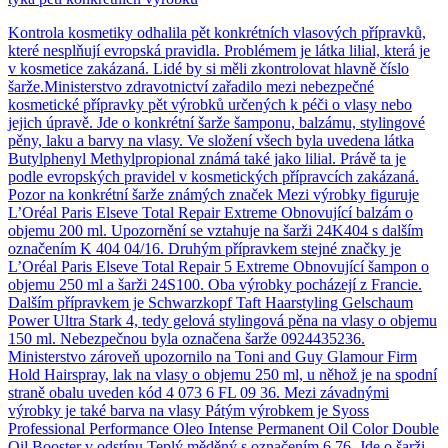
Kontrola kosmetiky odhalila pět konkrétních vlasových přípravků,
které nesplňují evropská pravidla. Problémem je látka lilial, která je
v kosmetice zakázaná. Lidé by si měli zkontrolovat hlavně číslo
šarže.Ministerstvo zdravotnictví zařadilo mezi nebezpečné
kosmetické přípravky pět výrobků určených k péči o vlasy nebo
jejich úpravě. Jde o konkrétní šarže šamponu, balzámu, stylingové
pěny, laku a barvy na vlasy. Ve složení všech byla uvedena látka
Butylphenyl Methylpropional známá také jako lilial. Právě ta je
podle evropských pravidel v kosmetických přípravcích zakázaná.
Pozor na konkrétní šarže známých značek Mezi výrobky figuruje
L’Oréal Paris Elseve Total Repair Extreme Obnovující balzám o
objemu 200 ml. Upozornění se vztahuje na šarži 24K404 s dalším
označením K 404 04/16. Druhým přípravkem stejné značky je
L’Oréal Paris Elseve Total Repair 5 Extreme Obnovující šampon o
objemu 250 ml a šarži 24S100. Oba výrobky pocházejí z Francie.
Dalším přípravkem je Schwarzkopf Taft Haarstyling Gelschaum
Power Ultra Stark 4, tedy gelová stylingová pěna na vlasy o objemu
150 ml. Nebezpečnou byla označena šarže 0924435236.
Ministerstvo zároveň upozornilo na Toni and Guy Glamour Firm
Hold Hairspray, lak na vlasy o objemu 250 ml, u něhož je na spodní
straně obalu uveden kód 4 073 6 FL 09 36. Mezi závadnými
výrobky je také barva na vlasy Pátým výrobkem je Syoss
Professional Performance Oleo Intense Permanent Oil Color Double
Oil Booster v odstínu Teplý měděný s označením 6 76. Jde o šarži