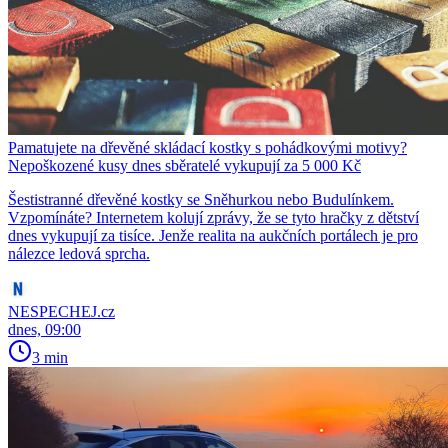
Pamatujete na dřevěné skládací kostky s pohádkovými motivy?
Nepoškozené kusy dnes sběratelé vykupují za 5 000 Kč
Šestistranné dřevěné kostky se Sněhurkou nebo Budulínkem.
Vzpomínáte? Internetem kolují zprávy, že se tyto hračky z dětství
dnes vykupují za tisíce. Jenže realita na aukčních portálech je pro
nálezce ledová sprcha.
NESPECHEJ.cz
dnes, 09:00
3 min