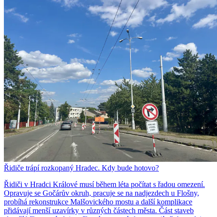
Řidiče trápí rozkopaný Hradec. Kdy bude hotovo?
Řidiči v Hradci Králové musí během léta počítat s řadou omezení.
Opravuje se Gočárův okruh, pracuje se na nadjezdech u Flošny,
probíhá rekonstrukce Malšovického mostu a další komplikace
přidávají menší uzavírky v různých částech města. Část staveb