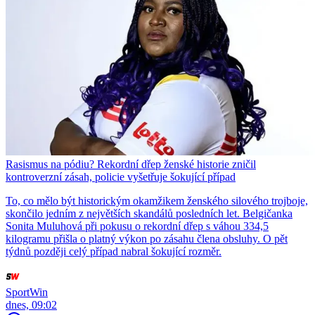
Rasismus na pódiu? Rekordní dřep ženské historie zničil
kontroverzní zásah, policie vyšetřuje šokující případ
To, co mělo být historickým okamžikem ženského silového trojboje,
skončilo jedním z největších skandálů posledních let. Belgičanka
Sonita Muluhová při pokusu o rekordní dřep s váhou 334,5
kilogramu přišla o platný výkon po zásahu člena obsluhy. O pět
týdnů později celý případ nabral šokující rozměr.
SportWin
dnes, 09:02