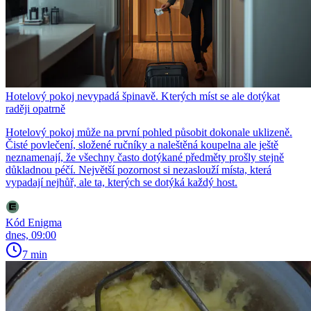
Hotelový pokoj nevypadá špinavě. Kterých míst se ale dotýkat
raději opatrně
Hotelový pokoj může na první pohled působit dokonale uklizeně.
Čisté povlečení, složené ručníky a naleštěná koupelna ale ještě
neznamenají, že všechny často dotýkané předměty prošly stejně
důkladnou péčí. Největší pozornost si nezaslouží místa, která
vypadají nejhůř, ale ta, kterých se dotýká každý host.
Kód Enigma
dnes, 09:00
7 min