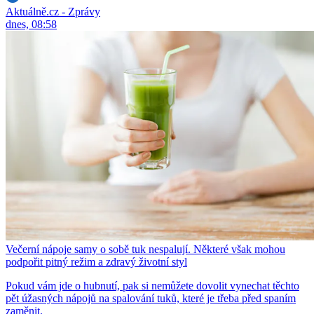
Aktuálně.cz - Zprávy
dnes, 08:58
Večerní nápoje samy o sobě tuk nespalují. Některé však mohou
podpořit pitný režim a zdravý životní styl
Pokud vám jde o hubnutí, pak si nemůžete dovolit vynechat těchto
pět úžasných nápojů na spalování tuků, které je třeba před spaním
zaměnit.