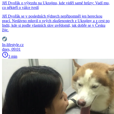
Jiří Dvořák o výjezdu na Ukrajinu, kde viděl samé hrůzy: Vadí mu,
co někteří o válce tvrdí
Jiří Dvořák se v posledních týdnech nepřipomněl jen hereckou
prací. Nedávno mluvil o svých zkušenostech z Ukrajiny a z cest po
Indii, kde si podle vlastních slov uvědomil, jak dobře se v Česku
žije.
In-lifestyle.cz
dnes, 09:01
3 min