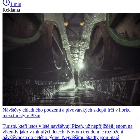
1 min
Reklama
Návštěvy chladného podzemí a pivovarských sklepů frčí v horku
mezi turisty v Plzni
Turisté, kteří letos v létě navštěvují Plzeň, už nepřijíždějí jenom na
víkendy jako v minulých letech. Novým trendem je rozložení
návštěvnosti do celého týdne. Největšími lákadly jsou Stará