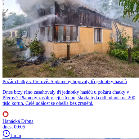
Požár chatky v Přerově. S plameny bojovaly tři jednotky hasičů
Dnes brzy ráno zasahovaly tři jednotky hasičů u požáru chatky v
Přerově. Plameny zasáhly její střechu, škoda byla odhadnuta na 200
tisíc korun. Celé událost se obešla bez zranění.
Hanácká Drbna
dnes, 09:05
1 min