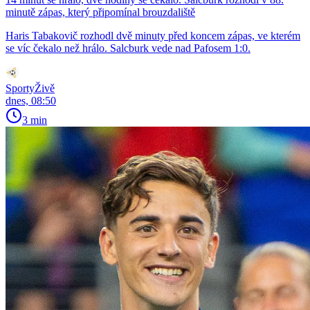
minutě zápas, který připomínal brouzdaliště
Haris Tabakovič rozhodl dvě minuty před koncem zápas, ve kterém
se víc čekalo než hrálo. Salcburk vede nad Pafosem 1:0.
SportyŽivě
dnes, 08:50
3 min