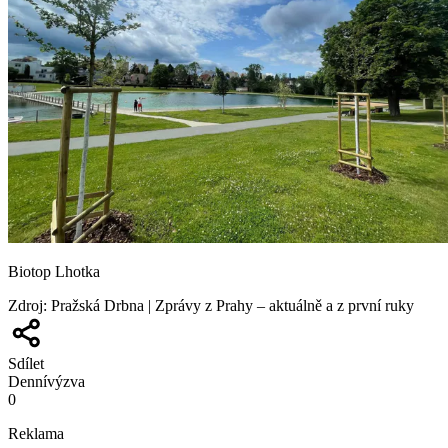
Biotop Lhotka
Zdroj
:
Pražská Drbna | Zprávy z Prahy – aktuálně a z první ruky
Sdílet
Denní
výzva
0
Reklama