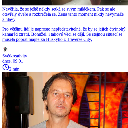
Nevěřila, že se ještě někdy setká se svým miláčkem. Pak se ale
otevřely dveře a rozbrečela se. Žena tento moment nikdy nevymaže
z hlavy
Pro většinu lidí je naprosto nepředstavitelné, že by se jejich čtyřnohý
kamarád ztratil. Bohužel, i takové věci se dějí. Se stejnou situací se
musela poprat majitelka Huskyho z Traverse City.
Světkreativity
dnes, 09:01
2 min