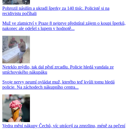
Pohrozil násilím a ukradl šperky za 140 tisíc. Policisté si na
recidivistu počíhali
Muž ve zlatnictví v Praze 8 nejprve předstíral zájem o koupi šperků,
nakonec ale odešel s lupem v hodnotě...
Neteklo mýdlo, tak dal pěstí zrcadlu. Policie hledá vandala ze
smíchovského nákupáku
Svoje nervy neumí ovládat muž, kterého teď kvůli tomu hledá
policie. Na záchodech nákupního centra...
Vedra mění nákupy Čechů, víc utrácejí za zmrzlinu, méně za pečení