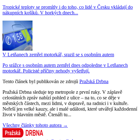
Tropické teploty se promítly i do toho, co lidé v Česku vkládají do
nákupních košíků. V horkých dnech...
V Letňanech zemřel motorkář, srazil se s osobním autem
Po srážce s osobním autem zemřel dnes odpoledne v Letňanech
motorkář. Policisté příčiny nehody vyšetřují.
Tento článek byl publikován ze zdrojů
Pražská Drbna
Pražská Drbna sleduje tep metropole z první ruky. V záplavě
celostátních zpráv nabízí pohled z ulice – na to, co se děje v
městských částech, mezi lidmi, v dopravě, na radnici i v kultuře.
Neřeší jen velké kauzy, ale i malé události, které utvářejí každodenní
život v hlavním městě. Čtenáři tu...
Všechny články tohoto autora →