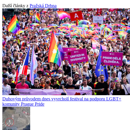
Další články z
Pražská Drbna
Duhovým průvodem dnes vyvrcholí festival na podporu LGBT+
komunity Prague Pride