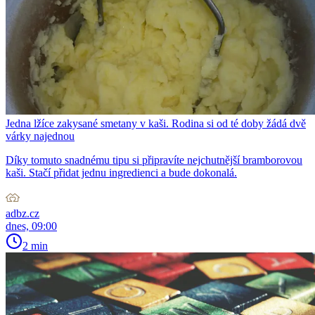
Jedna lžíce zakysané smetany v kaši. Rodina si od té doby žádá dvě
várky najednou
Díky tomuto snadnému tipu si připravíte nejchutnější bramborovou
kaši. Stačí přidat jednu ingredienci a bude dokonalá.
adbz.cz
dnes, 09:00
2 min