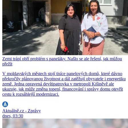
Zemi trápí obří problém s paneláky. Našlo se ale řešení, jak můžou
přežít
V moldavských městech stojí tisíce panelových domů, které dávno
překročily plánovanou životnost a dál zatěžují obyvatele i energetiku
země. Jedna opravená devítipatrovka v metropoli Kišiněvě ale
ukazuje, jak může změna topení, financování i správy domu otevřít
cestu k rozsáhlejší modernizaci.
Aktuálně.cz - Zprávy
dnes, 03:30