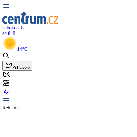
sobota 8. 8.
so 8. 8.
14°C
Přihlášení
Reklama