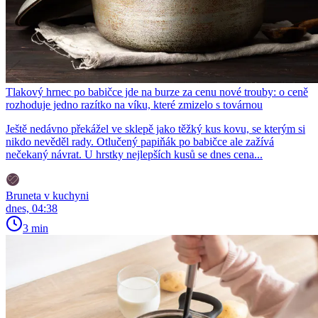
Tlakový hrnec po babičce jde na burze za cenu nové trouby: o ceně
rozhoduje jedno razítko na víku, které zmizelo s továrnou
Ještě nedávno překážel ve sklepě jako těžký kus kovu, se kterým si
nikdo nevěděl rady. Otlučený papiňák po babičce ale zažívá
nečekaný návrat. U hrstky nejlepších kusů se dnes cena...
Bruneta v kuchyni
dnes, 04:38
3 min