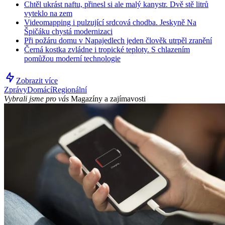
Chtěl ukrást naftu, přinesl si ale malý kanystr. Dvě stě litrů
vyteklo na zem
Videomapping i pulzující srdcová chodba. Jeskyně Na
Špičáku chystá modernizaci
Při požáru domu v Napajedlech jeden člověk utrpěl zranění
Černá kostka zvládne i tropické teploty. S chlazením
pomůžou moderní technologie
Zobrazit více
Zprávy
Domácí
Regionální
Vybrali jsme pro vás
Magazíny a zajímavosti