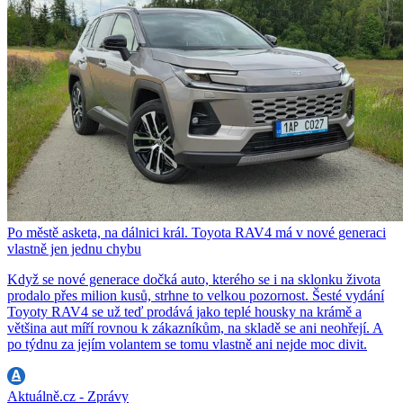
Po městě asketa, na dálnici král. Toyota RAV4 má v nové generaci
vlastně jen jednu chybu
Když se nové generace dočká auto, kterého se i na sklonku života
prodalo přes milion kusů, strhne to velkou pozornost. Šesté vydání
Toyoty RAV4 se už teď prodává jako teplé housky na krámě a
většina aut míří rovnou k zákazníkům, na skladě se ani neohřejí. A
po týdnu za jejím volantem se tomu vlastně ani nejde moc divit.
Aktuálně.cz - Zprávy