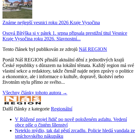
Známe nejlepší vesnici roku 2026 Kraje Vysočina
Osová Bítýška si v pátek 1. srpna připsala prestižní titul Vesnice
Kraje Vysočina roku 2026. Slavnostní...
Tento článek byl publikován ze zdrojů
Náš REGION
Portál Náš REGION přináší aktuální dění z jednotlivých krajů
České republiky s důrazem na lokální témata. Každý region má své
vlastní sekce a redaktory, takže čtenář najde nejen zprávy o politice
a ekonomice, ale i informace o kultuře, dopravě, školství nebo
životním stylu přímo ze svého...
Všechny články tohoto autora →
Další články z kategorie
Regionální
V Růžené projel řidič po nově položeném asfaltu. Vedení
obce píše o čistém šílenství
Neteklo mýdlo, tak dal pěstí zrcadlu. Policie hledá vandala ze
smíchovského nákupáku