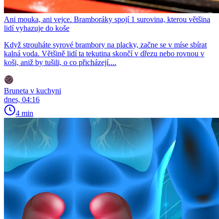
Ani mouka, ani vejce. Bramboráky spojí 1 surovina, kterou většina
lidí vyhazuje do koše
Když strouháte syrové brambory na placky, začne se v míse sbírat
kalná voda. Většině lidí ta tekutina skončí v dřezu nebo rovnou v
koši, aniž by tušili, o co přicházejí....
Bruneta v kuchyni
dnes, 04:16
4 min