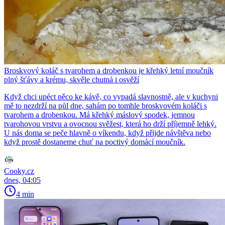
Broskvový koláč s tvarohem a drobenkou je křehký letní moučník
plný šťávy a krému, skvěle chutná i osvěží
Když chci upéct něco ke kávě, co vypadá slavnostně, ale v kuchyni
mě to nezdrží na půl dne, sahám po tomhle broskvovém koláči s
tvarohem a drobenkou. Má křehký máslový spodek, jemnou
tvarohovou vrstvu a ovocnou svěžest, která ho drží příjemně lehký.
U nás doma se peče hlavně o víkendu, když přijde návštěva nebo
když prostě dostaneme chuť na poctivý domácí moučník.
Cooky.cz
dnes, 04:05
4 min