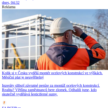
dnes, 04:32
Reklama
Kolik si v Česku vydělá montér ocelových konstrukcí ve výškách.
Měsíční plat je neuvěřitelný
Inzeráty slibují závratné peníze za montáž ocelových konstrukcí.
Realita? Většina zaměstnanců bere zlomek. Odhalili jsme, kdo
skutečně vydělává šesticiferné sumy.