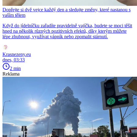
Dopřejte si dvě vejce každý den a sledujte změny, které nastanou s
vaším tělem
Když do jídelníčku zařadíte pravidelně vajíčka, budete se moci těšit
hned na několik různých pozitivních efektů, díky kterým můžete
lépe zhubnout, využívat vápník nebo zpomalit stárnutí.
Krasnezeny.eu
dnes, 03:33
2 min
Reklama