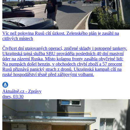
Víc než polovina Rusů cítí úzkost. Zelenského plán je zasáhl na
citlivých místech
Čtyřicet dní utajovaných operací, zničené sklady i potopené tankery.
Ukrajinská tajná služba SBU prováděla posledních 40 dní masivní
úder na zázemí Ruska. Místo kolapsu fronty zasáhla obyčejné lidi:
Na pumpách došel benzin, v obchodech chybí zboží a 57 procent
Rusů přiznává panický strach z dronů. Ukrajinská kampaň cílí na
ruské hospodářství těsně před zářijovými volbami.
Aktuálně.cz - Zprávy
dnes, 03:30