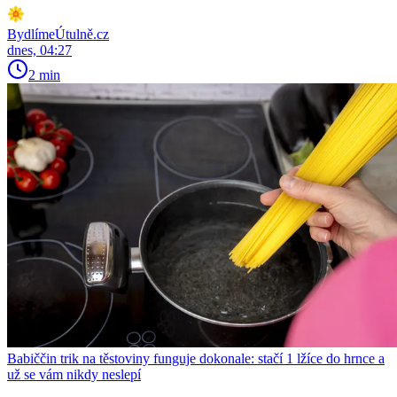
BydlímeÚtulně.cz
dnes, 04:27
2 min
Babiččin trik na těstoviny funguje dokonale: stačí 1 lžíce do hrnce a
už se vám nikdy neslepí