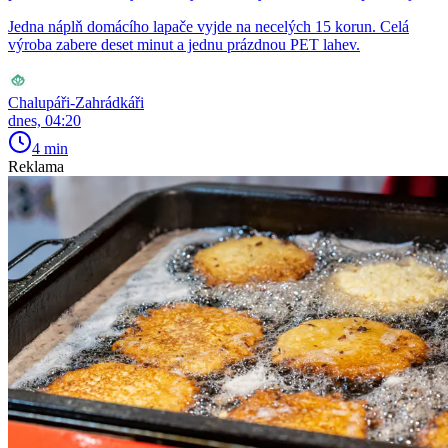
Jedna náplň domácího lapače vyjde na necelých 15 korun. Celá
výroba zabere deset minut a jednu prázdnou PET lahev.
Chalupáři-Zahrádkáři
dnes, 04:20
4 min
Reklama