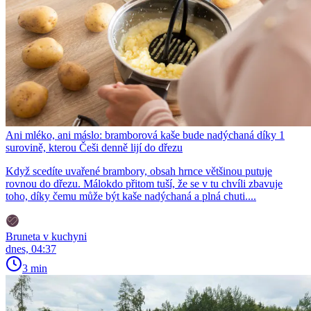
Ani mléko, ani máslo: bramborová kaše bude nadýchaná díky 1
surovině, kterou Češi denně lijí do dřezu
Když scedíte uvařené brambory, obsah hrnce většinou putuje
rovnou do dřezu. Málokdo přitom tuší, že se v tu chvíli zbavuje
toho, díky čemu může být kaše nadýchaná a plná chuti....
Bruneta v kuchyni
dnes, 04:37
3 min