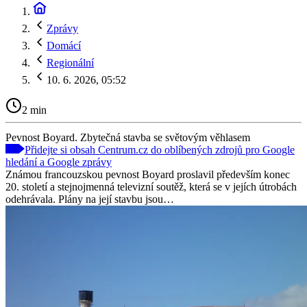
Zprávy
Domácí
Regionální
10. 6. 2026, 05:52
2 min
Pevnost Boyard. Zbytečná stavba se světovým věhlasem
Přidejte si obsah Centrum.cz do oblíbených zdrojů pro Google
hledání a Google zprávy
Známou francouzskou pevnost Boyard proslavil především konec
20. století a stejnojmenná televizní soutěž, která se v jejích útrobách
odehrávala. Plány na její stavbu jsou…