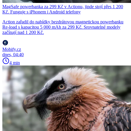
MagSafe powerbanka za 299 Kč v Actionu, jinde stojí přes 1 200
Kč. Funguje s iPhonem i Android telefony
Action zařadil do nabídky bezdrátovou magnetickou powerbanku
Re-load s kapacitou 5 000 mAh za 299 Kč. Srovnatelné modely
začínají nad 1 200 Kč.
Mobify.cz
dnes, 04:40
4 min