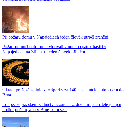
Při požáru domu v Napajedlech jeden člověk utrpěl zranění
Požár rodinného domu likvidovali v noci na pátek hasiči v
Napajedlech na Zlínsku. Jeden člověk při něm...
Okradl pražské zlatnictví o šperky za 140 tisíc a utekl autobusem do
Brna
Loupež v pražském zlatnictví skončila zadržením pachatele jen pár
hodin po činu, a to v Brně, kam se...