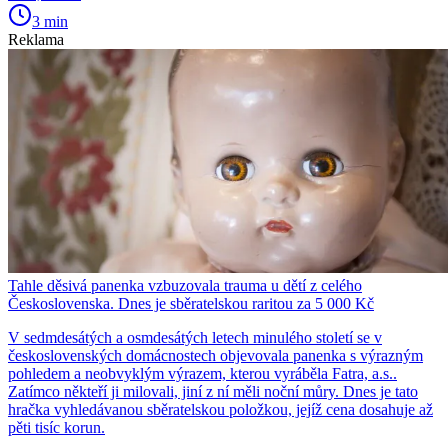
3 min
Reklama
Tahle děsivá panenka vzbuzovala trauma u dětí z celého
Československa. Dnes je sběratelskou raritou za 5 000 Kč
V sedmdesátých a osmdesátých letech minulého století se v
československých domácnostech objevovala panenka s výrazným
pohledem a neobvyklým výrazem, kterou vyráběla Fatra, a.s..
Zatímco někteří ji milovali, jiní z ní měli noční můry. Dnes je tato
hračka vyhledávanou sběratelskou položkou, jejíž cena dosahuje až
pěti tisíc korun.