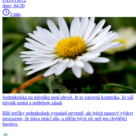
FAJNTIP.cz
dnes, 04:30
3 min
Sedmikráska na trávníku není plevel. Je to varovná kontrolka, že váš
trávník umírá a potřebuje zásah
Bílé terčíky sedmikrásek vypadají nevinně, ale jejich masový výskyt
prozrazuje, že tráva ztrácí sílu, a příčin bývá víc než jen chybějící
hnojivo.