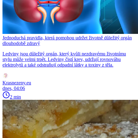
Jednoduchá pravidla, která pomohou udržet životně důležitý orgán
dlouhodobě zdravý
Ledviny jsou důležitý orgán, který kvůli nezdravému životnímu
stylu může velmi trpět. Ledviny čistí krev, udržují rovnováhu
elektrolytů a také odstraňují odpadní látky a toxiny z těla.
Krasnezeny.eu
dnes, 04:06
2 min