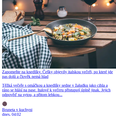
Zapomeňte na knedlíky. Češky objevily italskou večeři, po které jde
pas dolů a člověk nemá hlad
Těžká večeře s omáčkou a knedlíky sedne v žaludku jako cihla a
ráno se hlásí na pase. Italové k večeru přistupují úplně jinak. Jejich
odpověď na sytou, a přitom lehkou...
Bruneta v kuchyni
dnes, 04:02