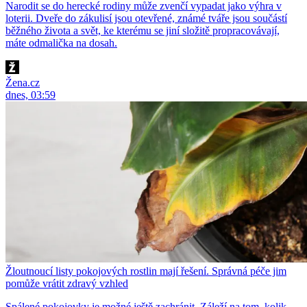
Narodit se do herecké rodiny může zvenčí vypadat jako výhra v
loterii. Dveře do zákulisí jsou otevřené, známé tváře jsou součástí
běžného života a svět, ke kterému se jiní složitě propracovávají,
máte odmalička na dosah.
Žena.cz
dnes, 03:59
Žloutnoucí listy pokojových rostlin mají řešení. Správná péče jim
pomůže vrátit zdravý vzhled
Spálené pokojovky je možné ještě zachránit. Záleží na tom, kolik