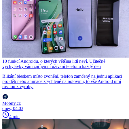
10 funkcí Androidu, o kterých většina lidí neví. Užitečné
vychytávky vám zpříjemní užívání telefonu každý den
Blikání bleskem místo zvonění, telefon zamčený na jednu aplikaci
pro děti nebo animace zrychlené na polovinu, to vše Android umí
rovnou z výroby.
Mobify.cz
dnes, 04:03
4 min