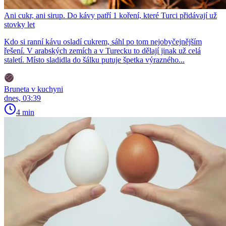
Ani cukr, ani sirup. Do kávy patří 1 koření, které Turci přidávají už
stovky let
Kdo si ranní kávu osladí cukrem, sáhl po tom nejobyčejnějším
řešení. V arabských zemích a v Turecku to dělají jinak už celá
staletí. Místo sladidla do šálku putuje špetka výrazného...
Bruneta v kuchyni
dnes, 03:39
4 min