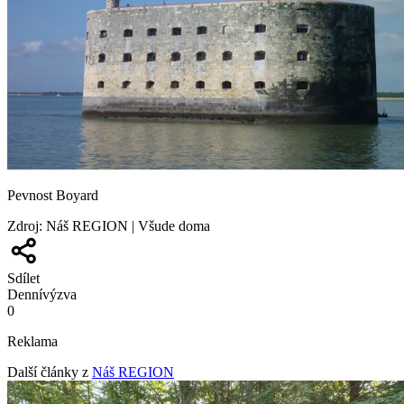
Pevnost Boyard
Zdroj
:
Náš REGION | Všude doma
Sdílet
Denní
výzva
0
Reklama
Další články z
Náš REGION