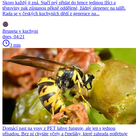
Skoro každý ji zná. Stačí prý přidat do hrnce jedinou lžíci a
těstoviny pak zůstanou pěkně oddělené, žádný slepenec na talíři.
Rada se v českých kuchyních dědí z generace na...
Bruneta v kuchyni
dnes, 04:21
3 min
Domácí past na vosy z PET lahve funguje, ale jen s jednou
přísadou. Bez ní chytáte včely a čmeláky, které zahrada potřebuje