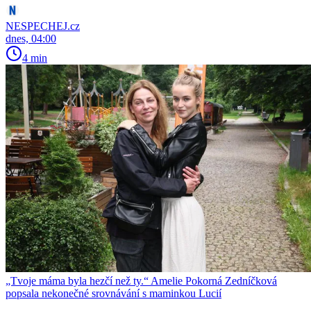
NESPECHEJ.cz
dnes, 04:00
4 min
„Tvoje máma byla hezčí než ty.“ Amelie Pokorná Zedníčková
popsala nekonečné srovnávání s maminkou Lucií