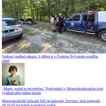
Vedoucí nedbal zákazu. S dětmi si v Českém Švýcarsku rozdělal
oheň
„Mami, rozbil se mi telefon.“ Podvodníci v Moravskoslezském kraji
vylákali přes milion korun
Moravskoslezští policisté řeší od poloviny července sérii podvodů,
při nichž pachatelé kontaktují rodiče...