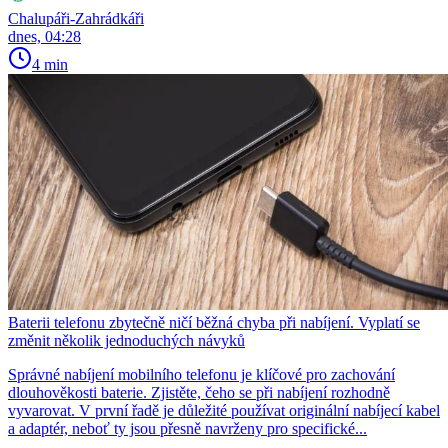
Chalupáři-Zahrádkáři
dnes, 04:28
4 min
Baterii telefonu zbytečně ničí běžná chyba při nabíjení. Vyplatí se
změnit několik jednoduchých návyků
Správné nabíjení mobilního telefonu je klíčové pro zachování
dlouhověkosti baterie. Zjistěte, čeho se při nabíjení rozhodně
vyvarovat. V první řadě je důležité používat originální nabíjecí kabel
a adaptér, neboť ty jsou přesně navrženy pro specifické...