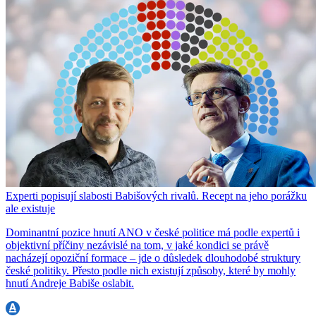
Experti popisují slabosti Babišových rivalů. Recept na jeho porážku
ale existuje
Dominantní pozice hnutí ANO v české politice má podle expertů i
objektivní příčiny nezávislé na tom, v jaké kondici se právě
nacházejí opoziční formace – jde o důsledek dlouhodobé struktury
české politiky. Přesto podle nich existují způsoby, které by mohly
hnutí Andreje Babiše oslabit.