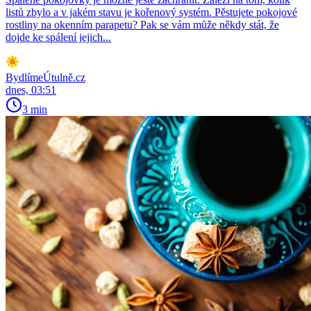
listů zbylo a v jakém stavu je kořenový systém. Pěstujete pokojové
rostliny na okenním parapetu? Pak se vám může někdy stát, že
dojde ke spálení jejich...
BydlímeÚtulně.cz
dnes, 03:51
3 min