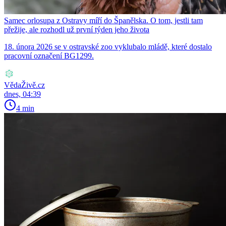
Samec orlosupa z Ostravy míří do Španělska. O tom, jestli tam
přežije, ale rozhodl už první týden jeho života
18. února 2026 se v ostravské zoo vyklubalo mládě, které dostalo
pracovní označení BG1299.
VědaŽivě.cz
dnes, 04:39
4 min