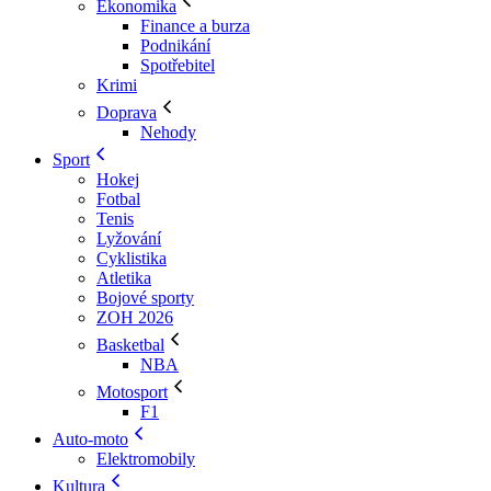
Ekonomika
Finance a burza
Podnikání
Spotřebitel
Krimi
Doprava
Nehody
Sport
Hokej
Fotbal
Tenis
Lyžování
Cyklistika
Atletika
Bojové sporty
ZOH 2026
Basketbal
NBA
Motosport
F1
Auto-moto
Elektromobily
Kultura