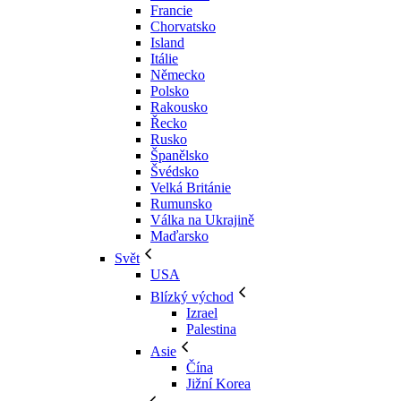
Francie
Chorvatsko
Island
Itálie
Německo
Polsko
Rakousko
Řecko
Rusko
Španělsko
Švédsko
Velká Británie
Rumunsko
Válka na Ukrajině
Maďarsko
Svět
USA
Blízký východ
Izrael
Palestina
Asie
Čína
Jižní Korea