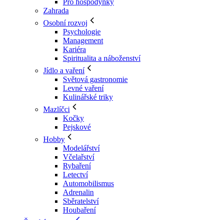
Pro hospodyňky
Zahrada
Osobní rozvoj
Psychologie
Management
Kariéra
Spiritualita a náboženství
Jídlo a vaření
Světová gastronomie
Levné vaření
Kulinářské triky
Mazlíčci
Kočky
Pejskové
Hobby
Modelářství
Včelařství
Rybaření
Letectví
Automobilismus
Adrenalin
Sběratelství
Houbaření