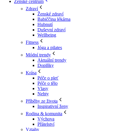
Ženské centrum
Zdraví
Ženské zdraví
Babiččina lékárna
Hubnutí
Duševní zdraví
Wellbeing
Fitness
Jóga a pilates
Módní trendy
Aktuální trendy
Doplňky
Krása
Péče o pleť
Péče o tělo
Vlasy
Nehty
Příběhy ze života
Inspirativní ženy
Rodina & komunita
Výchova
Přátelství
Vztahy