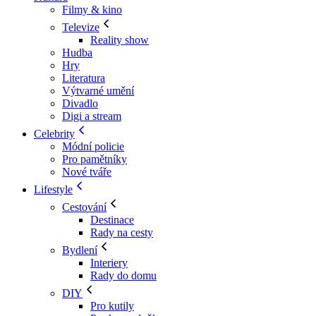
Filmy & kino
Televize
Reality show
Hudba
Hry
Literatura
Výtvarné umění
Divadlo
Digi a stream
Celebrity
Módní policie
Pro pamětníky
Nové tváře
Lifestyle
Cestování
Destinace
Rady na cesty
Bydlení
Interiery
Rady do domu
DIY
Pro kutily