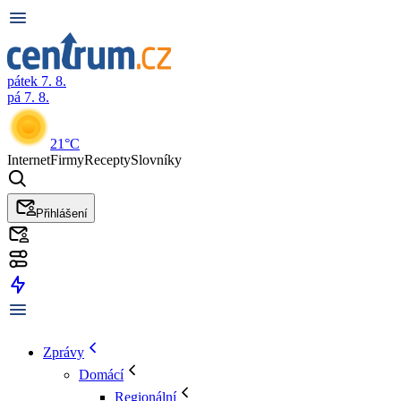
pátek 7. 8.
pá 7. 8.
21°C
Internet
Firmy
Recepty
Slovníky
Přihlášení
Zprávy
Domácí
Regionální