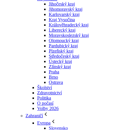
Jihočeský kraj
Jihomoravský kraj
Karlovarský kraj
Kraj Vysočina
Králověhradecký kraj
Liberecký kraj
Moravskoslezský kraj
Olomoucký kraj
Pardubický kraj
Plzeňský kraj
Středočeský kraj
Ústecký kraj
Zlínský kraj
Praha
Brno
Ostrava
Školství
Zdravotnictví
Politika
O počasí
Volby 2026
Zahraničí
Evropa
Slovensko