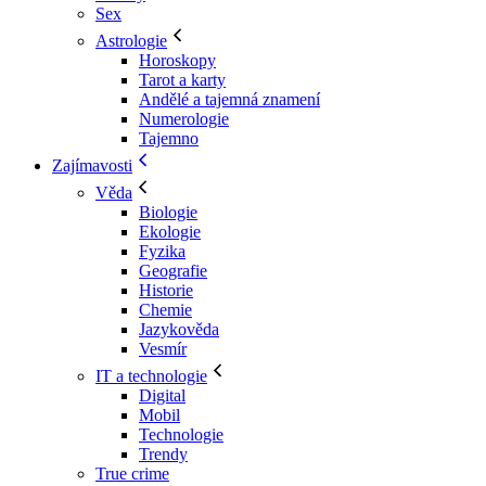
Sex
Astrologie
Horoskopy
Tarot a karty
Andělé a tajemná znamení
Numerologie
Tajemno
Zajímavosti
Věda
Biologie
Ekologie
Fyzika
Geografie
Historie
Chemie
Jazykověda
Vesmír
IT a technologie
Digital
Mobil
Technologie
Trendy
True crime