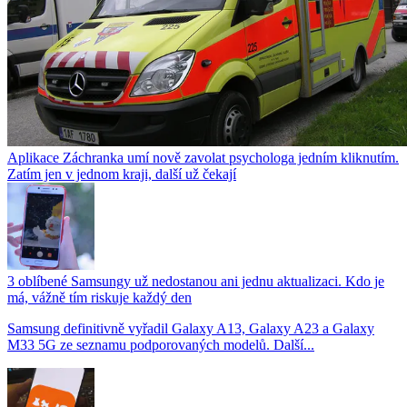
Aplikace Záchranka umí nově zavolat psychologa jedním kliknutím.
Zatím jen v jednom kraji, další už čekají
3 oblíbené Samsungy už nedostanou ani jednu aktualizaci. Kdo je
má, vážně tím riskuje každý den
Samsung definitivně vyřadil Galaxy A13, Galaxy A23 a Galaxy
M33 5G ze seznamu podporovaných modelů. Další...