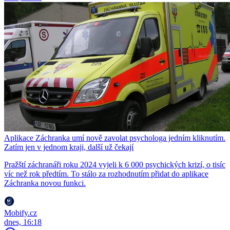
Aplikace Záchranka umí nově zavolat psychologa jedním kliknutím.
Zatím jen v jednom kraji, další už čekají
Pražští záchranáři roku 2024 vyjeli k 6 000 psychických krizí, o tisíc
víc než rok předtím. To stálo za rozhodnutím přidat do aplikace
Záchranka novou funkci.
Mobify.cz
dnes, 16:18