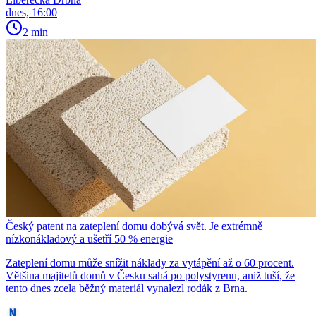
dnes, 16:00
2 min
Český patent na zateplení domu dobývá svět. Je extrémně
nízkonákladový a ušetří 50 % energie
Zateplení domu může snížit náklady za vytápění až o 60 procent.
Většina majitelů domů v Česku sahá po polystyrenu, aniž tuší, že
tento dnes zcela běžný materiál vynalezl rodák z Brna.