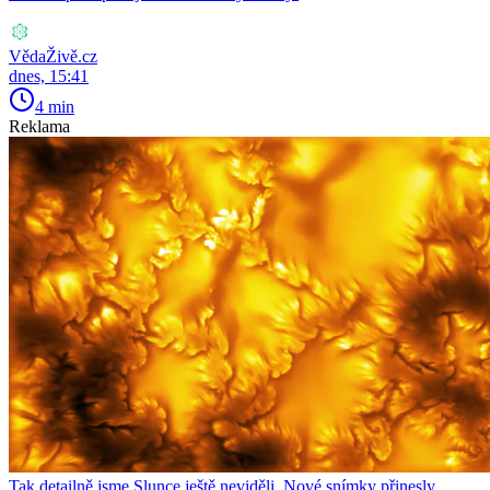
VědaŽivě.cz
dnes, 15:41
4 min
Reklama
Tak detailně jsme Slunce ještě neviděli. Nové snímky přinesly