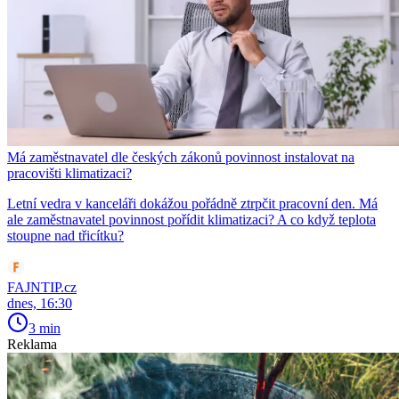
Má zaměstnavatel dle českých zákonů povinnost instalovat na
pracovišti klimatizaci?
Letní vedra v kanceláři dokážou pořádně ztrpčit pracovní den. Má
ale zaměstnavatel povinnost pořídit klimatizaci? A co když teplota
stoupne nad třicítku?
FAJNTIP.cz
dnes, 16:30
3 min
Reklama