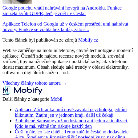
Google potichu vrátil nahrávání hovorů na Androidu. Funkce
zmizela kvůli GDPR, teď je zpět i v Česku
Aplikace Telefon od Googlu už v českém prostředí umí nahrávat
hovory. Funkce se vrátila bez fanfár, zato s...
Tento článek byl publikován ze zdrojů
Mobify.cz
Web se zaměřuje na mobilní telefony, chytré technologie a moderní
aplikace. Čtenáři zde najdou recenze nových modelů, srovnání
zařízení, tipy na užitečné aplikace i praktické rady, jak z telefonu
dostat maximum. Obsah sleduje také trendy v oblasti elektroniky,
softwaru a digitálních služeb – od...
Všechny články tohoto autora →
Další články z kategorie
Mobil
Aplikace Záchranka umí nově zavolat psychologa jedním
kliknutím. Zatím jen v jednom kraji, další už čekají
3 oblíbené Samsungy už nedostanou ani jednu aktualizaci.
Kdo je má, vážně tím riskuje každý den
Češi, máte, co jste chtěli. Temu zničilo českého dodavatele
Alzy. Švadleny v Prostějově šijí poslední kusy, pak dílnu