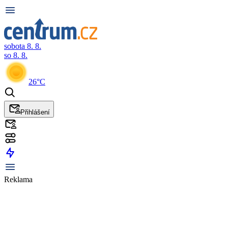
sobota 8. 8.
so 8. 8.
26°C
Přihlášení
Reklama