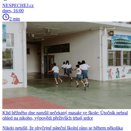
NESPECHEJ.cz
dnes, 16:00
2 min
Klid běžného dne narušil nečekaný masakr ve škole: Útočník nebral
ohled na nikoho, výpovědi přeživších trhají srdce
Nikdo netušil, že obyčejné páteční školní ráno se během několika