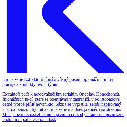
Druhá série Extraktorů přináší vítaný posun. Špionážní thriller
pracuje s konflikty uvnitř týmu
Extraktoři patří k nejodvážnějším seriálům Oneplay. Koneckonců,
špionážních fikcí, které se odehrávají v zahraničí, v polistopadové
české tvorbě příliš nevzniklo. Sázka se vyplatila, seriál inspirovaný
známou kauzou byl hit a druhá série má dnes premiéru na streamu.
Měli jsme možnost zhlédnout první tři epizody a fanoušci první série
budou mít podle všeho radost.