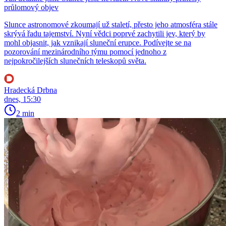
průlomový objev
Slunce astronomové zkoumají už staletí, přesto jeho atmosféra stále
skrývá řadu tajemství. Nyní vědci poprvé zachytili jev, který by
mohl objasnit, jak vznikají sluneční erupce. Podívejte se na
pozorování mezinárodního týmu pomocí jednoho z
nejpokročilejších slunečních teleskopů světa.
Hradecká Drbna
dnes, 15:30
2 min