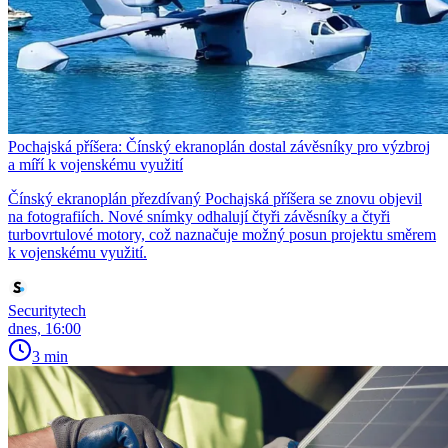
Pochajská příšera: Čínský ekranoplán dostal závěsníky pro výzbroj
a míří k vojenskému využití
Čínský ekranoplán přezdívaný Pochajská příšera se znovu objevil
na fotografiích. Nové snímky odhalují čtyři závěsníky a čtyři
turbovrtulové motory, což naznačuje možný posun projektu směrem
k vojenskému využití.
Securitytech
dnes, 16:00
3 min