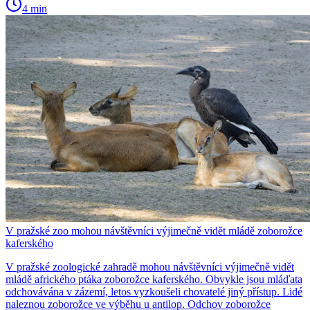
4 min
V pražské zoo mohou návštěvníci výjimečně vidět mládě zoborožce
kaferského
V pražské zoologické zahradě mohou návštěvníci výjimečně vidět
mládě afrického ptáka zoborožce kaferského. Obvykle jsou mláďata
odchovávána v zázemí, letos vyzkoušeli chovatelé jiný přístup. Lidé
naleznou zoborožce ve výběhu u antilop. Odchov zoborožce