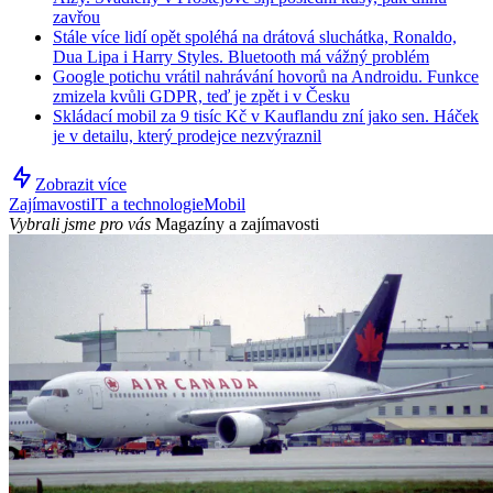
zavřou
Stále více lidí opět spoléhá na drátová sluchátka, Ronaldo,
Dua Lipa i Harry Styles. Bluetooth má vážný problém
Google potichu vrátil nahrávání hovorů na Androidu. Funkce
zmizela kvůli GDPR, teď je zpět i v Česku
Skládací mobil za 9 tisíc Kč v Kauflandu zní jako sen. Háček
je v detailu, který prodejce nezvýraznil
Zobrazit více
Zajímavosti
IT a technologie
Mobil
Vybrali jsme pro vás
Magazíny a zajímavosti