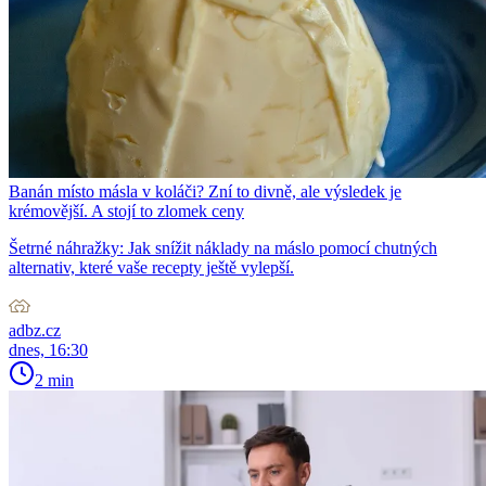
Banán místo másla v koláči? Zní to divně, ale výsledek je
krémovější. A stojí to zlomek ceny
Šetrné náhražky: Jak snížit náklady na máslo pomocí chutných
alternativ, které vaše recepty ještě vylepší.
adbz.cz
dnes, 16:30
2 min