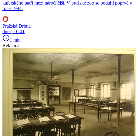
kaferského patří mezi náročnější. V pražské zoo se podařil poprvé v
roce 1994.
Pražská Drbna
dnes, 16:01
1 min
Reklama