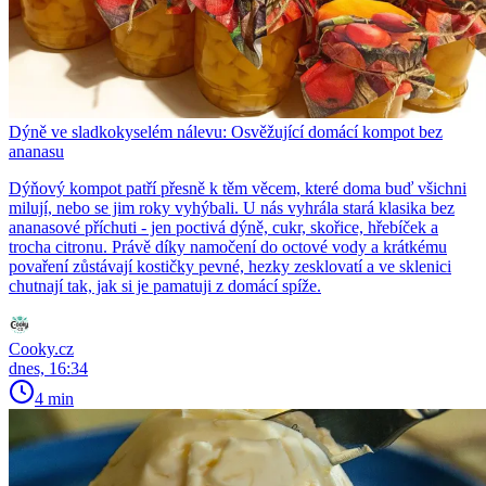
Dýně ve sladkokyselém nálevu: Osvěžující domácí kompot bez
ananasu
Dýňový kompot patří přesně k těm věcem, které doma buď všichni
milují, nebo se jim roky vyhýbali. U nás vyhrála stará klasika bez
ananasové příchuti - jen poctivá dýně, cukr, skořice, hřebíček a
trocha citronu. Právě díky namočení do octové vody a krátkému
povaření zůstávají kostičky pevné, hezky zesklovatí a ve sklenici
chutnají tak, jak si je pamatuji z domácí spíže.
Cooky.cz
dnes, 16:34
4 min