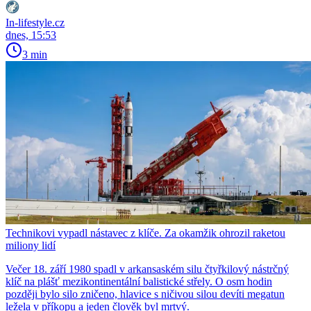
In-lifestyle.cz
dnes, 15:53
3 min
Technikovi vypadl nástavec z klíče. Za okamžik ohrozil raketou
miliony lidí
Večer 18. září 1980 spadl v arkansaském silu čtyřkilový nástrčný
klíč na plášť mezikontinentální balistické střely. O osm hodin
později bylo silo zničeno, hlavice s ničivou silou devíti megatun
ležela v příkopu a jeden člověk byl mrtvý.