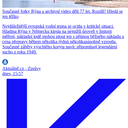
Současné fotky Rýna a archivní video dělí 77 let. Rozdíl? Hledá se
jen těžko
Nejdůležitější evropská vodní tepna se ocitla v kritické situaci.
Hladina Rýna v Německu klesla na nejnižší úroveň v historii
měření, nákladní lodě mohou plout jen s pětinou běžného nákladu a
cena přepravy během několika týdnů několikanásobně vzrostla.
Současné záběry vyschlého koryta navíc připomínají legendární
sucho z roku 1949.
Aktuálně.cz - Zprávy
dnes, 15:57