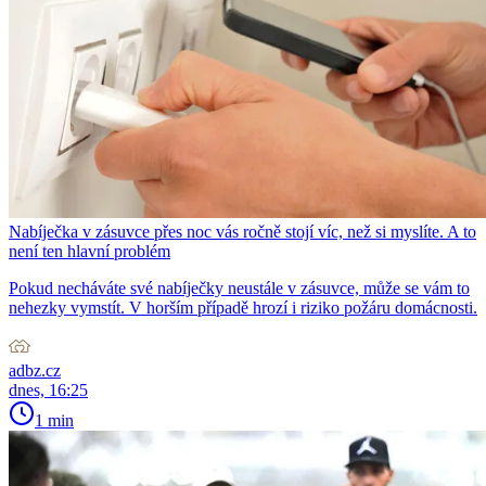
Nabíječka v zásuvce přes noc vás ročně stojí víc, než si myslíte. A to
není ten hlavní problém
Pokud necháváte své nabíječky neustále v zásuvce, může se vám to
nehezky vymstít. V horším případě hrozí i riziko požáru domácnosti.
adbz.cz
dnes, 16:25
1 min