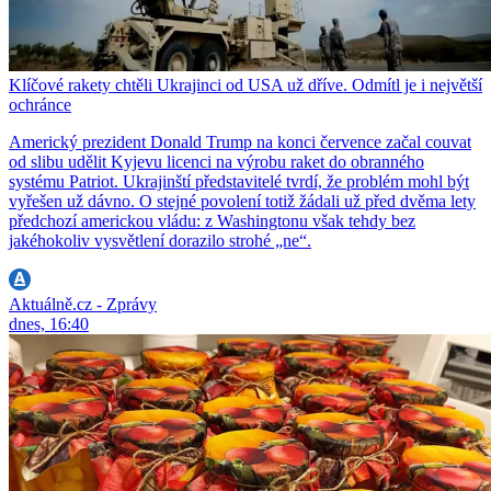
Klíčové rakety chtěli Ukrajinci od USA už dříve. Odmítl je i největší
ochránce
Americký prezident Donald Trump na konci července začal couvat
od slibu udělit Kyjevu licenci na výrobu raket do obranného
systému Patriot. Ukrajinští představitelé tvrdí, že problém mohl být
vyřešen už dávno. O stejné povolení totiž žádali už před dvěma lety
předchozí americkou vládu: z Washingtonu však tehdy bez
jakéhokoliv vysvětlení dorazilo strohé „ne“.
Aktuálně.cz - Zprávy
dnes, 16:40