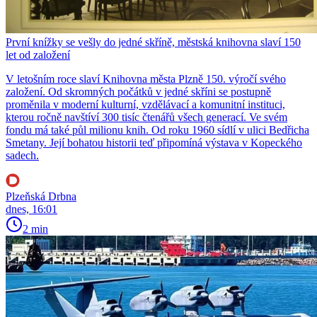
První knížky se vešly do jedné skříně, městská knihovna slaví 150
let od založení
V letošním roce slaví Knihovna města Plzně 150. výročí svého
založení. Od skromných počátků v jedné skříni se postupně
proměnila v moderní kulturní, vzdělávací a komunitní instituci,
kterou ročně navštíví 300 tisíc čtenářů všech generací. Ve svém
fondu má také půl milionu knih. Od roku 1960 sídlí v ulici Bedřicha
Smetany. Její bohatou historii teď připomíná výstava v Kopeckého
sadech.
Plzeňská Drbna
dnes, 16:01
2 min