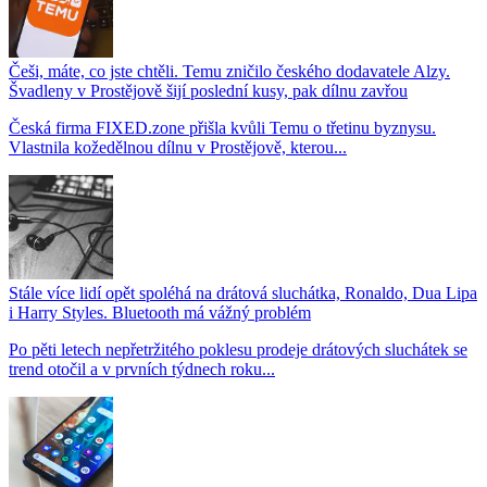
Češi, máte, co jste chtěli. Temu zničilo českého dodavatele Alzy.
Švadleny v Prostějově šijí poslední kusy, pak dílnu zavřou
Česká firma FIXED.zone přišla kvůli Temu o třetinu byznysu.
Vlastnila kožedělnou dílnu v Prostějově, kterou...
Stále více lidí opět spoléhá na drátová sluchátka, Ronaldo, Dua Lipa
i Harry Styles. Bluetooth má vážný problém
Po pěti letech nepřetržitého poklesu prodeje drátových sluchátek se
trend otočil a v prvních týdnech roku...