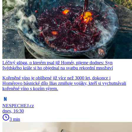
Léčivý glögg, o kterém psal již Homér, pijeme dodnes: Syn
švédského krále si ho objednal na svatbu rekordní množství
Kořeněné víno je oblíbené již více než 3000 let, dokonce i
Homérovo básnické dílo Ilias zmiňuje vojáky, kteří si vychutnávali
kořeněné víno s kozím sýrem.
NESPECHEJ.cz
dnes, 16:30
3 min