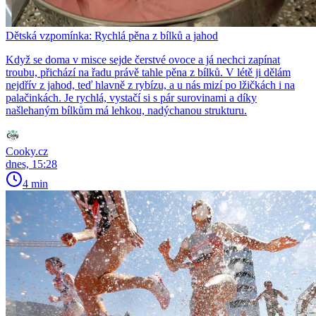
Dětská vzpomínka: Rychlá pěna z bílků a jahod
Když se doma v misce sejde čerstvé ovoce a já nechci zapínat
troubu, přichází na řadu právě tahle pěna z bílků. V létě ji dělám
nejdřív z jahod, teď hlavně z rybízu, a u nás mizí po lžičkách i na
palačinkách. Je rychlá, vystačí si s pár surovinami a díky
našlehaným bílkům má lehkou, nadýchanou strukturu.
Cooky.cz
dnes, 15:28
4 min