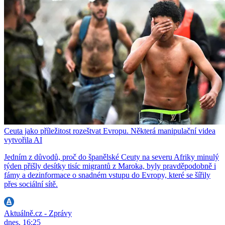
Ceuta jako příležitost rozeštvat Evropu. Některá manipulační videa
vytvořila AI
Jedním z důvodů, proč do španělské Ceuty na severu Afriky minulý
týden přišly desítky tisíc migrantů z Maroka, byly pravděpodobně i
fámy a dezinformace o snadném vstupu do Evropy, které se šířily
přes sociální sítě.
Aktuálně.cz - Zprávy
dnes, 16:25