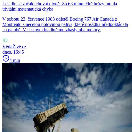
Letadlu se začalo chovat divně. Za 63 minut čiré hrůzy mohla
triviální matematická chyba
V sobotu 23. července 1983 odletěl Boeing 767 Air Canada z
Montrealu s necelou polovinou paliva, které posádka předpokládala
na palubě. V cestovní hladině mu zhasly oba motory.
VědaŽivě.cz
dnes, 16:45
4 min