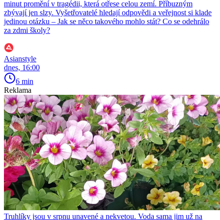
minut promění v tragédii, která otřese celou zemí. Příbuzným
zbývají jen slzy. Vyšetřovatelé hledají odpovědi a veřejnost si klade
jedinou otázku – Jak se něco takového mohlo stát? Co se odehrálo
za zdmi školy?
Asianstyle
dnes, 16:00
6 min
Reklama
Truhlíky jsou v srpnu unavené a nekvetou. Voda sama jim už na