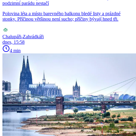
podzimní parádu nestačí
Polovina léta a místo barevného balkonu bledé listy a prázdné
stonky. Příčinou většinou není sucho; příčiny bývají hned tři.
Chalupáři-Zahrádkáři
dnes, 15:58
4 min