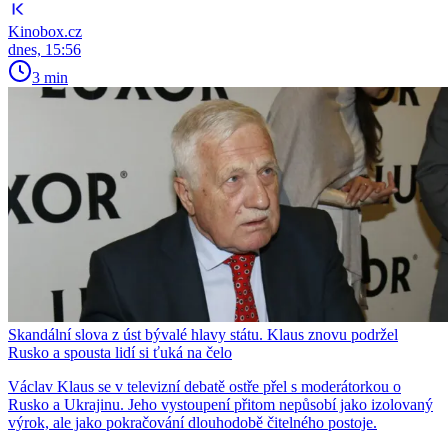
Kinobox.cz
dnes, 15:56
3 min
Skandální slova z úst bývalé hlavy státu. Klaus znovu podržel
Rusko a spousta lidí si ťuká na čelo
Václav Klaus se v televizní debatě ostře přel s moderátorkou o
Rusko a Ukrajinu. Jeho vystoupení přitom nepůsobí jako izolovaný
výrok, ale jako pokračování dlouhodobě čitelného postoje.