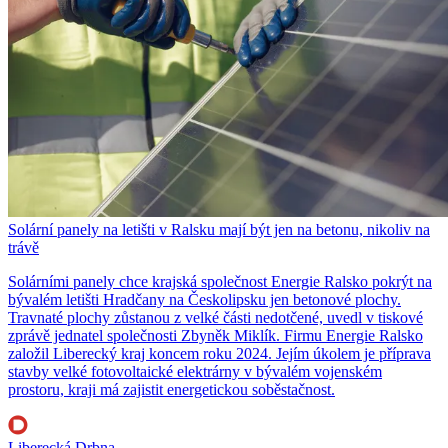
Solární panely na letišti v Ralsku mají být jen na betonu, nikoliv na
trávě
Solárními panely chce krajská společnost Energie Ralsko pokrýt na
bývalém letišti Hradčany na Českolipsku jen betonové plochy.
Travnaté plochy zůstanou z velké části nedotčené, uvedl v tiskové
zprávě jednatel společnosti Zbyněk Miklík. Firmu Energie Ralsko
založil Liberecký kraj koncem roku 2024. Jejím úkolem je příprava
stavby velké fotovoltaické elektrárny v bývalém vojenském
prostoru, kraji má zajistit energetickou soběstačnost.
Liberecká Drbna