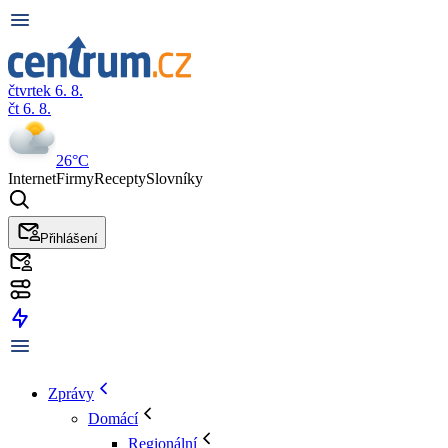
čtvrtek 6. 8.
čt 6. 8.
26°C
Internet
Firmy
Recepty
Slovníky
Přihlášení
Zprávy
Domácí
Regionální