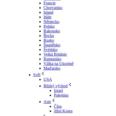
Francie
Chorvatsko
Island
Itálie
Německo
Polsko
Rakousko
Řecko
Rusko
Španělsko
Švédsko
Velká Británie
Rumunsko
Válka na Ukrajině
Maďarsko
Svět
USA
Blízký východ
Izrael
Palestina
Asie
Čína
Jižní Korea