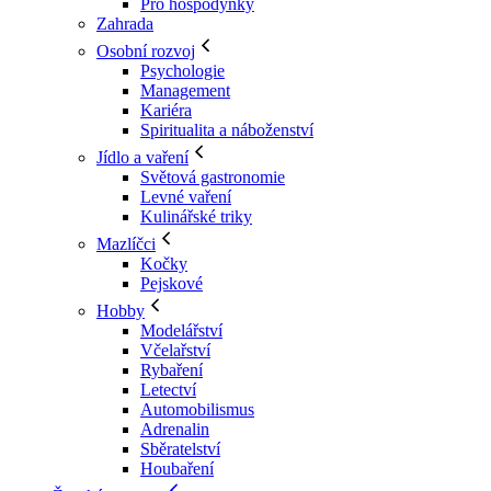
Pro hospodyňky
Zahrada
Osobní rozvoj
Psychologie
Management
Kariéra
Spiritualita a náboženství
Jídlo a vaření
Světová gastronomie
Levné vaření
Kulinářské triky
Mazlíčci
Kočky
Pejskové
Hobby
Modelářství
Včelařství
Rybaření
Letectví
Automobilismus
Adrenalin
Sběratelství
Houbaření