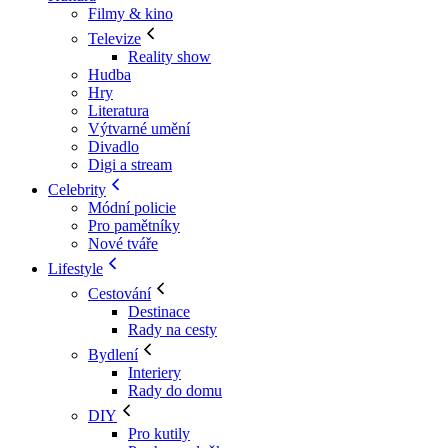
Filmy & kino
Televize
Reality show
Hudba
Hry
Literatura
Výtvarné umění
Divadlo
Digi a stream
Celebrity
Módní policie
Pro pamětníky
Nové tváře
Lifestyle
Cestování
Destinace
Rady na cesty
Bydlení
Interiery
Rady do domu
DIY
Pro kutily