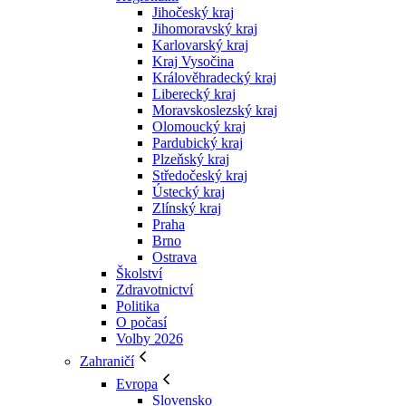
Jihočeský kraj
Jihomoravský kraj
Karlovarský kraj
Kraj Vysočina
Králověhradecký kraj
Liberecký kraj
Moravskoslezský kraj
Olomoucký kraj
Pardubický kraj
Plzeňský kraj
Středočeský kraj
Ústecký kraj
Zlínský kraj
Praha
Brno
Ostrava
Školství
Zdravotnictví
Politika
O počasí
Volby 2026
Zahraničí
Evropa
Slovensko