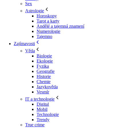
Sex
Astrologie
Horoskopy
Tarot a karty
Andělé a tajemná znamení
Numerologie
Tajemno
Zajímavosti
Věda
Biologie
Ekologie
Fyzika
Geografie
Historie
Chemie
Jazykověda
Vesmír
IT a technologie
Digital
Mobil
Technologie
Trendy
True crime