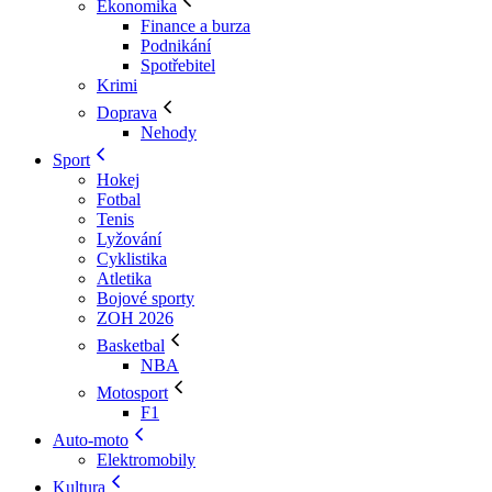
Ekonomika
Finance a burza
Podnikání
Spotřebitel
Krimi
Doprava
Nehody
Sport
Hokej
Fotbal
Tenis
Lyžování
Cyklistika
Atletika
Bojové sporty
ZOH 2026
Basketbal
NBA
Motosport
F1
Auto-moto
Elektromobily
Kultura