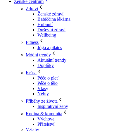
Ženské centrum
Zdraví
Ženské zdraví
Babiččina lékárna
Hubnutí
Duševní zdraví
Wellbeing
Fitness
Jóga a pilates
Módní trendy
Aktuální trendy
Doplňky
Krása
Péče o pleť
Péče o tělo
Vlasy
Nehty
Příběhy ze života
Inspirativní ženy
Rodina & komunita
Výchova
Přátelství
Vztahy